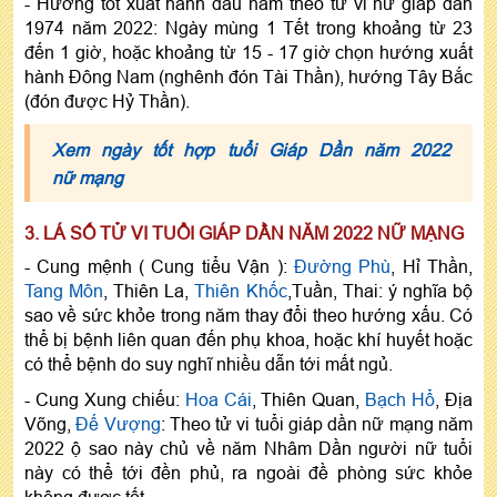
- Hướng tốt xuất hành đầu năm theo tử vi nữ giáp dần
1974 năm 2022: Ngày mùng 1 Tết trong khoảng từ 23
đến 1 giờ, hoặc khoảng từ 15 - 17 giờ chọn hướng xuất
hành Đông Nam (nghênh đón Tài Thần), hướng Tây Bắc
(đón được Hỷ Thần).
Xem ngày tốt hợp tuổi Giáp Dần năm 2022
nữ mạng
3. LÁ SỐ TỬ VI TUỔI GIÁP DẦN NĂM 2022 NỮ MẠNG
- Cung mệnh ( Cung tiểu Vận ):
Đường Phù
, Hỉ Thần,
Tang Môn
, Thiên La,
Thiên Khốc
,Tuần, Thai: ý nghĩa bộ
sao về sức khỏe trong năm thay đổi theo hướng xấu. Có
thể bị bệnh liên quan đến phụ khoa, hoặc khí huyết hoặc
có thể bệnh do suy nghĩ nhiều dẫn tới mất ngủ.
- Cung Xung chiếu:
Hoa Cái
, Thiên Quan,
Bạch Hổ
, Địa
Võng,
Đế Vượng
: Theo tử vi tuổi giáp dần nữ mạng năm
2022 ộ sao này chủ về năm Nhâm Dần người nữ tuổi
này có thể tới đền phủ, ra ngoài đề phòng sức khỏe
không được tốt.