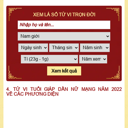
XEM LÁ SỐ TỬ VI TRỌN ĐỜI
Xem kết quả
4. TỬ VI TUỔI GIÁP DẦN NỮ MẠNG NĂM 2022
VỀ CÁC PHƯƠNG DIỆN