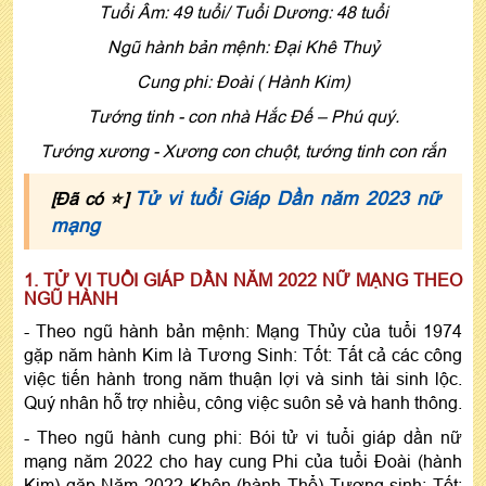
Tuổi Âm: 49 tuổi/ Tuổi Dương: 48 tuổi
Ngũ hành bản mệnh: Ðại Khê Thuỷ
Cung phi: Đoài ( Hành Kim)
Tướng tinh - con nhà Hắc Ðế – Phú quý.
Tướng xương - Xương con chuột, tướng tinh con rắn
Tử vi tuổi Giáp Dần năm 2023 nữ
[Đã có ⭐]
mạng
1. TỬ VI TUỔI GIÁP DẦN NĂM 2022 NỮ MẠNG THEO
NGŨ HÀNH
- Theo ngũ hành bản mệnh: Mạng Thủy của tuổi 1974
gặp năm hành Kim là Tương Sinh: Tốt: Tất cả các công
việc tiến hành trong năm thuận lợi và sinh tài sinh lộc.
Quý nhân hỗ trợ nhiều, công việc suôn sẻ và hanh thông.
- Theo ngũ hành cung phi: Bói tử vi tuổi giáp dần nữ
mạng năm 2022 cho hay cung Phi của tuổi Đoài (hành
Kim) gặp Năm 2022 Khôn (hành Thổ) Tương sinh: Tốt: