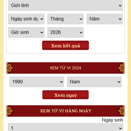
Xem kết quả
XEM TỬ VI 2024
Xem ngay
XEM TỬ VI HÀNG NGÀY
Ngày sinh