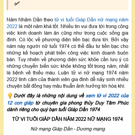
✅
Năm Nhâm Dần theo
tử vi tuổi Giáp Dần nữ mạng năm
2022
là một năm khá tốt. Nhiều tin vui đưa tới trong công
việc kinh doanh làm ăn cũng như trong cuộc sống gia
đình. Có lộc về phương diện tiền bạc đưa tới. Bởi vậy
năm này người nữ tuổi 1974 có thể đầu tư tiền bạc cho
những kế hoạch phát triển công việc kinh doanh buôn
bán. Tuy nhiên về phương diện sức khỏe cần lưu ý có
những chuyển biến sức khỏe không tốt trong năm, nhất
là bệnh về thiếu máu. Luận tử vi nữ mạng 1974 năm
2022 tình cảm của thành viên gia đình dễ nảy sinh nhiều
chuyện bất đồng hay mâu thuẫn ảnh hưởng tới hòa khí.
Dưới đây là những nội dung về
xem tử vi 2022 của
12 con giáp
từ chuyên gia phong thủy Duy Tâm Phúc
dành riêng cho quý bạn tuổi Giáp Dần 1974
TỬ VI TUỔI GIÁP DẦN NĂM 2022 NỮ MẠNG 1974
Nữ mạng Giáp Dần - Dương mạng