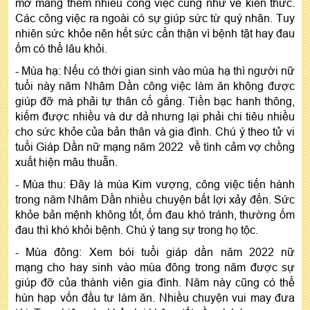
mở mang thêm nhiều công việc cũng như về kiến thức.
Các công việc ra ngoài có sự giúp sức từ quý nhân. Tuy
nhiên sức khỏe nên hết sức cẩn thận vì bệnh tật hay đau
ốm có thể lâu khỏi.
- Mùa hạ: Nếu có thời gian sinh vào mùa hạ thì người nữ
tuổi này năm Nhâm Dần công việc làm ăn không được
giúp đỡ mà phải tự thân cố gắng. Tiền bạc hanh thông,
kiếm được nhiều và dư dả nhưng lại phải chi tiêu nhiều
cho sức khỏe của bản thân và gia đình. Chú ý theo tử vi
tuổi Giáp Dần nữ mạng năm 2022 về tình cảm vợ chồng
xuất hiện mâu thuẫn.
- Mùa thu: Đây là mùa Kim vượng, công việc tiến hành
trong năm Nhâm Dần nhiều chuyện bất lợi xảy đến. Sức
khỏe bản mệnh không tốt, ốm đau khó tránh, thường ốm
đau thì khó khỏi bệnh. Chú ý tang sự trong họ tộc.
- Mùa đông: Xem bói tuổi giáp dần năm 2022 nữ
mạng cho hay sinh vào mùa đông trong năm được sự
giúp đỡ của thành viên gia đình. Năm này cũng có thể
hùn hạp vốn đầu tư làm ăn. Nhiều chuyện vui may đưa