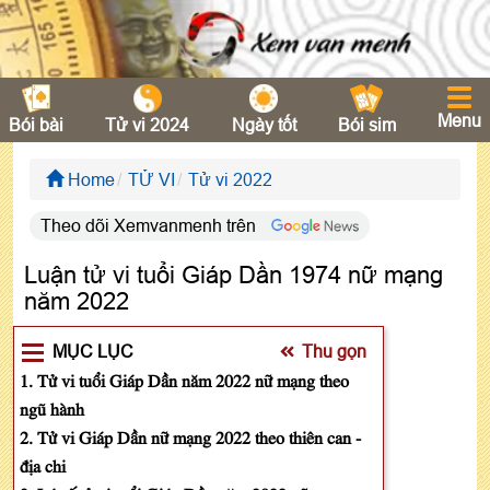
Menu
Bói bài
Tử vi 2024
Ngày tốt
Bói sim
Home
TỬ VI
Tử vi 2022
Theo dõi Xemvanmenh trên
Luận tử vi tuổi Giáp Dần 1974 nữ mạng
năm 2022
MỤC LỤC
Thu gọn
1. Tử vi tuổi Giáp Dần năm 2022 nữ mạng theo
ngũ hành
2. Tử vi Giáp Dần nữ mạng 2022 theo thiên can -
địa chi