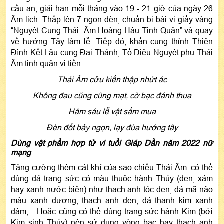
cầu an, giải hạn mỗi tháng vào 19 - 21 giờ của ngày 26
Âm lịch. Thắp lên 7 ngọn đèn, chuẩn bị bài vị giấy vàng
“Nguyệt Cung Thái Âm Hoàng Hậu Tinh Quân” và quay
về hướng Tây làm lễ. Tiếp đó, khấn cung thỉnh Thiên
Đình Kết Lâu cung Đại Thánh, Tổ Diệu Nguyệt phu Thái
Âm tinh quân vị tiền
Thái Âm cửu kiến thập nhứt ác
Không đau cũng cũng mạt, cờ bạc đánh thua
Hăm sáu lễ vật sắm mua
Đèn đốt bảy ngọn, lạy đùa hướng tây
Dùng vật phẩm hợp tử vi tuổi Giáp Dần năm 2022 nữ
mạng
Tăng cường thêm cát khí của sao chiếu Thái Âm: có thể
dùng đá trang sức có màu thuộc hành Thủy (đen, xám
hay xanh nước biển) như thạch anh tóc đen, đá mã não
màu xanh dương, thạch anh đen, đá thanh kim xanh
đậm,... Hoặc cũng có thể dùng trang sức hành Kim (bởi
Kim sinh Thủy) nên sử dụng vòng bạc hay thạch anh