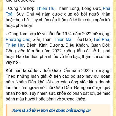
- Cung Nhị hợp:
Thiên Trù
, Thanh Long, Long Đức,
Phá
Toái
, Suy: Chủ về năm được giúp đỡ bởi người thân
hoặc bạn bè. Tuy nhiên cẩn thận có kẻ tìm cách ngăn trở
hoặc phá hoại.
- Cung Tam hợp tử vi tuổi dần 1974 năm 2022 nữ mạng:
Phượng Các
, Giải, Thần,
Thiên Mã
, Tiểu Hao,
Tuế Phá
,
Thiên Hư
, Bệnh, Kình Dương, Điếu Khách, Quan Đới:
Công việc làm ăn năm 2022 không tốt, có thể bị phá
hoại. Hao tán tiêu pha nhiều về tiền bạc, thậm chí có thể
vay nợ.
Kết luận lá số tử vi tuổi Giáp Dần năm 2022 nữ mạng:
Theo những luận giải ở trên các bộ sao này dự đoán
năm Nhâm Dần khá tốt cho các công việc kinh doanh
làm ăn của người nữ tuổi Giáp Dần. Ra ngoài được quý
nhân hỗ trợ. Tuy nhiên sức khỏe có phần bất lợi, dễ mắc
bệnh máu huyết hoặc bệnh về xương khớp.
Xem lá số tử vi trọn đời đoán biết tương lai