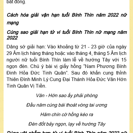
bất đồng.
Cách hóa giải vận hạn tuổi Bính Thìn năm 2022 nữ
mạng
Cúng sao giải hạn tử vi tuổi Bính Thìn nữ mạng năm
2022
Dâng sớ giải hạn: Vào khoảng từ 21 - 23 giờ của ngày
29 Âm lịch hàng tháng hoặc vào tháng 4, tháng 5 Âm lịch
người nữ tuổi Bính Thìn làm lễ về hướng Tây với 15
ngọn đèn. Chú ý bài vị giấy hồng “Nam Phương Bính
Đinh Hỏa Đức Tinh Quân”. Sau đó khấn cung thỉnh
Thiên Đình Minh Lý Cung Đại Thánh Hỏa Đức Vân Hớn
Tinh Quân Vị Tiền.
Văn - Hớn sao ấy phải phòng
Đầu năm cúng bái thoát vòng tai ương
Hăm chín cờ hồng kéo ra
Đèn đốt bảy ngọn, lạy về hướng Tây
Dùng vật phẩm hợp tử vi tuổi Bính Thìn năm 2022 nữ