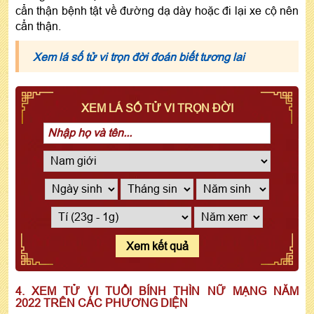
cẩn thận bệnh tật về đường dạ dày hoặc đi lại xe cộ nên
cẩn thận.
Xem lá số tử vi trọn đời đoán biết tương lai
XEM LÁ SỐ TỬ VI TRỌN ĐỜI
Xem kết quả
4. XEM TỬ VI TUỔI BÍNH THÌN NỮ MẠNG NĂM
2022 TRÊN CÁC PHƯƠNG DIỆN