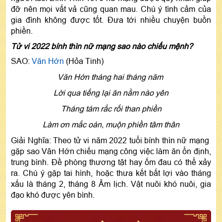
đỡ nên mọi vất vả cũng quan mau. Chú ý tình cảm của
gia đình không được tốt. Đưa tới nhiều chuyện buồn
phiền.
Tử vi 2022 bính thìn nữ mạng sao nào chiếu mệnh?
SAO:
Văn Hớn
(Hỏa Tinh)
Văn Hớn tháng hai tháng năm
Lời qua tiếng lại ăn nằm nào yên
Tháng tám rắc rối than phiền
Làm ơn mắc oán, muộn phiền tâm thân
Giải Nghĩa: Theo tử vi năm 2022 tuổi bính thìn nữ mạng
gặp sao Vân Hớn chiếu mạng công việc làm ăn ổn định,
trung bình. Đề phòng thương tật hay ốm đau có thể xảy
ra. Chú ý gặp tai hình, hoặc thưa kết bất lợi vào tháng
xấu là tháng 2, tháng 8 Âm lịch. Vật nuôi khó nuôi, gia
đạo khó được yên bình.