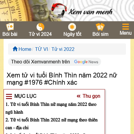
Menu
Bói bài
Tử vi 2024
Ngày tốt
Bói sim
Home
TỬ VI
Tử vi 2022
Theo dõi Xemvanmenh trên
Xem tử vi tuổi Bính Thìn năm 2022 nữ
mạng #1976 #Chính xác
MỤC LỤC
Thu gọn
1. Tử vi tuổi Bính Thìn nữ mạng năm 2022 theo
ngũ hành
2. Tử vi tuổi Bính Thìn 2022 nữ mạng theo thiên
can - địa chi