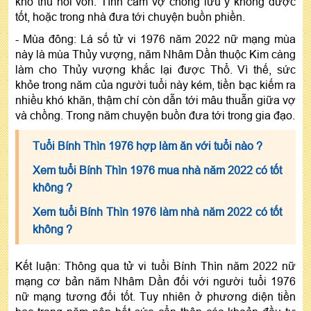
khó thu hồi vốn. Tình cảm vợ chồng lưu ý không được
tốt, hoặc trong nhà đưa tới chuyện buồn phiền.
- Mùa đông: Lá số tử vi 1976 năm 2022 nữ mạng mùa
này là mùa Thủy vượng, năm Nhâm Dần thuộc Kim càng
làm cho Thủy vượng khắc lại được Thổ. Vì thế, sức
khỏe trong năm của người tuổi này kém, tiền bạc kiếm ra
nhiều khó khăn, thậm chí còn dẫn tới mâu thuẫn giữa vợ
và chồng. Trong năm chuyện buồn đưa tới trong gia đạo.
Tuổi Bính Thìn 1976 hợp làm ăn với tuổi nào ?
Xem tuổi Bính Thìn 1976 mua nhà năm 2022 có tốt
không ?
Xem tuổi Bính Thìn 1976 làm nhà năm 2022 có tốt
không ?
Kết luận: Thông qua tử vi tuổi Bính Thìn năm 2022 nữ
mạng cơ bản năm Nhâm Dần đối với người tuổi 1976
nữ mạng tương đối tốt. Tuy nhiên ở phương diện tiền