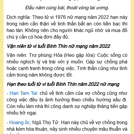
Đầu năm cúng bái, thoát vòng tai ương.
Dịch nghĩa: Theo tử vi 1976 nữ mạng năm 2022 hạn này
trong năm cẩn thận về tinh thần bất an còn tiền bạc thì
hao tán. Không nên cho người khác ngủ nhờ và mua đồ
chú ý cần có hóa đơn đầy đủ.
Vận niên tử vi tuổi Bính Thìn nữ mạng năm 2022
Vận niên: Trư phùng Hỏa (Heo gặp lửa): Cuộc sống có
nhiều nghịch lý và trái với ý muốn. Gặp sự chống phá
hoặc cạnh tranh trong công việc. Tinh thần cũng như tình
cảm trong năm không được tốt.
Hạn theo tuổi tử vi tuổi Bính Thìn năm 2022 nữ mạng
-
Hạn Tam Tai
: chủ về tình cảm của vợ chồng cũng như
công việc đều bị ảnh hưởng theo chiều hướng xấu đi.
Còn nếu làm nhà thì công danh sự nghiệp thăng tiến gặp
nhiều trở ngại.
-
Hoang ốc
: Ngũ Thọ Tử: Hạn này chủ về vợ chồng trong
nhà kém hòa thuận, nảy sinh nhiều chuyện mâu thuẫn và