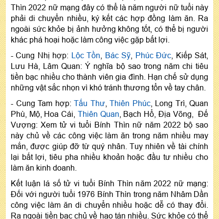
Thìn 2022 nữ mạng đây có thể là năm người nữ tuổi này
phải di chuyển nhiều, ký kết các hợp đồng làm ăn. Ra
ngoài sức khỏe bị ảnh hưởng không tốt, có thể bị người
khác phá hoại hoặc làm công việc gặp bất lợi.
- Cung Nhị hợp:
Lộc Tồn
,
Bác Sỹ
,
Phúc Đức
, Kiếp Sát,
Lưu Hà, Lâm Quan: Ý nghĩa bộ sao trong năm chi tiêu
tiền bạc nhiều cho thành viên gia đình. Hạn chế sử dụng
những vật sắc nhọn vì khó tránh thương tổn về tay chân.
- Cung Tam hợp:
Tấu Thư
,
Thiên Phúc
, Long Trì, Quan
Phù, Mộ, Hoa Cái,
Thiên Quan
, Bạch Hổ, Địa Võng, Đế
Vượng: Xem tử vi tuổi Bính Thìn nữ năm 2022 bộ sao
này chủ về các công việc làm ăn trong năm nhiều may
mắn, được giúp đỡ từ quý nhân. Tuy nhiên về tài chính
lại bất lợi, tiêu pha nhiều khoản hoặc đầu tư nhiều cho
làm ăn kinh doanh.
Kết luận lá số tử vi tuổi Bính Thìn năm 2022 nữ mạng:
Đối với người tuổi 1976 Bính Thìn trong năm Nhâm Dần
công việc làm ăn di chuyển nhiều hoặc dễ có thay đổi.
Ra ngoài tiền bạc chủ về hao tán nhiều. Sức khỏe có thể