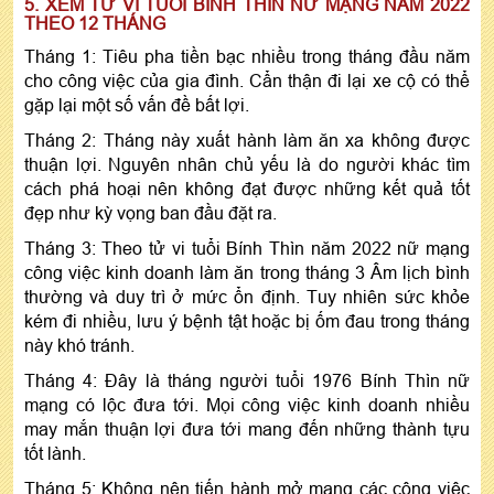
5. XEM TỬ VI TUỔI BÍNH THÌN NỮ MẠNG NĂM 2022
THEO 12 THÁNG
Tháng 1: Tiêu pha tiền bạc nhiều trong tháng đầu năm
cho công việc của gia đình. Cẩn thận đi lại xe cộ có thể
gặp lại một số vấn đề bất lợi.
Tháng 2: Tháng này xuất hành làm ăn xa không được
thuận lợi. Nguyên nhân chủ yếu là do người khác tìm
cách phá hoại nên không đạt được những kết quả tốt
đẹp như kỳ vọng ban đầu đặt ra.
Tháng 3: Theo tử vi tuổi Bính Thìn năm 2022 nữ mạng
công việc kinh doanh làm ăn trong tháng 3 Âm lịch bình
thường và duy trì ở mức ổn định. Tuy nhiên sức khỏe
kém đi nhiều, lưu ý bệnh tật hoặc bị ốm đau trong tháng
này khó tránh.
Tháng 4: Đây là tháng người tuổi 1976 Bính Thìn nữ
mạng có lộc đưa tới. Mọi công việc kinh doanh nhiều
may mắn thuận lợi đưa tới mang đến những thành tựu
tốt lành.
Tháng 5: Không nên tiến hành mở mang các công việc