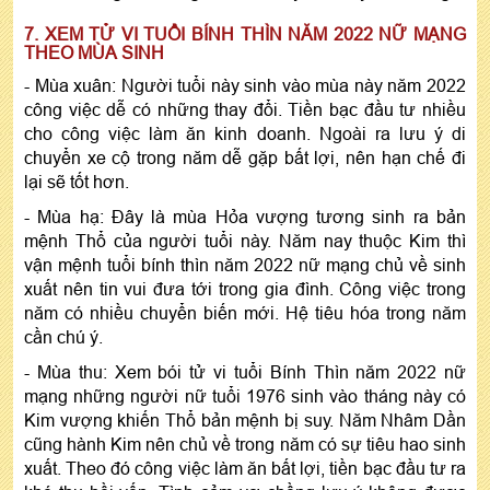
7. XEM TỬ VI TUỔI BÍNH THÌN NĂM 2022 NỮ MẠNG
THEO MÙA SINH
- Mùa xuân: Người tuổi này sinh vào mùa này năm 2022
công việc dễ có những thay đổi. Tiền bạc đầu tư nhiều
cho công việc làm ăn kinh doanh. Ngoài ra lưu ý di
chuyển xe cộ trong năm dễ gặp bất lợi, nên hạn chế đi
lại sẽ tốt hơn.
- Mùa hạ: Đây là mùa Hỏa vượng tương sinh ra bản
mệnh Thổ của người tuổi này. Năm nay thuộc Kim thì
vận mệnh tuổi bính thìn năm 2022 nữ mạng chủ về sinh
xuất nên tin vui đưa tới trong gia đình. Công việc trong
năm có nhiều chuyển biến mới. Hệ tiêu hóa trong năm
cần chú ý.
- Mùa thu: Xem bói tử vi tuổi Bính Thìn năm 2022 nữ
mạng những người nữ tuổi 1976 sinh vào tháng này có
Kim vượng khiến Thổ bản mệnh bị suy. Năm Nhâm Dần
cũng hành Kim nên chủ về trong năm có sự tiêu hao sinh
xuất. Theo đó công việc làm ăn bất lợi, tiền bạc đầu tư ra