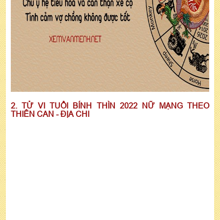
2. TỬ VI TUỔI BÍNH THÌN 2022 NỮ MẠNG THEO
THIÊN CAN - ĐỊA CHI