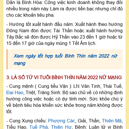
Dần là Bình Hòa: Công việc kinh doanh không thay đổi
nhiều trong năm này. Làm ra được tiền bạc nhưng chỉ đủ
cho các khoản tiêu pha.
- Hướng tốt xuất hành đầu năm: Xuất hành theo hướng
Đông Nam đón được Tài Thần hoặc xuất hành hướng
Tây Bắc sẽ đón được Hỷ Thần vào 23 đến 1 giờ hoặc từ
15 đến 17 giờ của ngày mùng 1 Tết Âm lịch.
Xem ngày tốt hợp tuổi Bính Thìn năm 2022 nữ
mạng
3. LÁ SỐ TỬ VI TUỔI BÍNH THÌN NĂM 2022 NỮ MẠNG
- Cung mệnh ( Cung tiểu Vận ): LN Văn Tinh, Thái Tuế,
Đại Hao
, Triệt, Tràng Sinh: Bộ sao chủ về có những định
hướng công việc hoặc có dự tính mới. Sức khỏe chú ý
về bệnh tiêu hóa khiến sức khỏe trong năm không được
tốt.
- Cung Xung chiếu:
Phượng Các
, Giải, Thần,
Thiên Mã
,
Tiểu Hao,
Tuế Phá
,
Thiên Hư
, Bệnh: Luận tử vi Bính