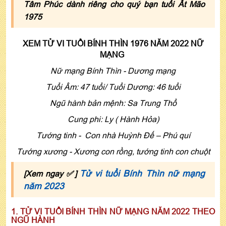
Tâm Phúc dành riêng cho quý bạn tuổi Ất Mão
1975
XEM TỬ VI TUỔI BÍNH THÌN 1976 NĂM 2022 NỮ
MẠNG
Nữ mạng Bính Thìn - Dương mạng
Tuổi Âm: 47 tuổi/ Tuổi Dương: 46 tuổi
Ngũ hành bản mệnh: Sa Trung Thổ
Cung phi: Ly ( Hành Hỏa)
Tướng tinh - Con nhà Huỳnh Ðế – Phú quí
Tướng xương - Xương con rồng, tướng tinh con chuột
Tử vi tuổi Bính Thìn nữ mạng
[Xem ngay ✅]
năm 2023
1. TỬ VI TUỔI BÍNH THÌN NỮ MẠNG NĂM 2022 THEO
NGŨ HÀNH