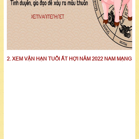
2. XEM VẬN HẠN TUỔI ẤT HỢI NĂM 2022 NAM MẠNG