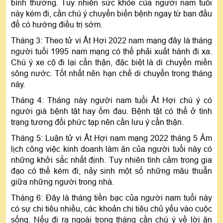
bình thường. Tuy nhiên sức khỏe của người nam tuổi
này kém đi, cần chú ý chuyển biến bệnh ngay từ ban đầu
để có hướng điều trị sớm.
Tháng 3: Theo tử vi Ất Hợi 2022 nam mạng đây là tháng
người tuổi 1995 nam mạng có thể phải xuất hành đi xa.
Chú ý xe cộ đi lại cẩn thận, đặc biệt là di chuyển miền
sông nước. Tốt nhất nên hạn chế di chuyển trong tháng
này.
Tháng 4: Tháng này người nam tuổi Ất Hợi chú ý có
người già bệnh tật hay ốm đau. Bệnh tật có thể ở tình
trạng tương đối phức tạp nên cần lưu ý cẩn thận.
Tháng 5: Luận tử vi Ất Hợi nam mạng 2022 tháng 5 Âm
lịch công việc kinh doanh làm ăn của người tuổi này có
những khởi sắc nhất định. Tuy nhiên tình cảm trong gia
đạo có thể kém đi, nảy sinh một số những mâu thuẫn
giữa những người trong nhà.
Tháng 6: Đây là tháng tiền bạc của người nam tuổi này
có sự chi tiêu nhiều, các khoản chi tiêu chủ yếu vào cuộc
sống. Nếu đi ra ngoài trong tháng cần chú ý về lời ăn