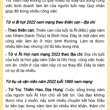
Tốt: Năm này không có quá nhiều sự thay đổi trong công
việc kinh doanh làm ăn của người tuổi này. Quý nhân
giúp đỡ trong nhiều công việc.
Tử vi ất hợi 2022 nam mạng theo thiên can - địa chi
- Theo thiên can:
Thiên can của tuổi là Ất (Mộc) gặp năm
can Nhâm (hành Thủy) là Bình Hòa: Đây là một năm với
công việc làm ăn ở mức bình thường. Làm ra được
nhiều tiền bạc nhưng chỉ đủ tiêu trong nhà.
- Tử vi Ất Hợi nam mạng 2022 theo địa chi:
Địa chi tuổi
của tuổi là Hợi gặp năm Dần là Nhị Hợp: công việc hoặc
nơi ăn chốn ở của năm này có sự thay đổi. Đây là năm
có sự đi lại nhiều.
Tứ trụ và vận niên năm 2022 tuổi 1995 nam mạng
- Tứ Trụ: Thiên Hao, Địa Hung:
Cuộc sống trong năm
của người tuổi Ất Hợi chủ về bất lợi. Gia đạo không
được như ý muốn, nảy sinh nhiều chuyện bất hòa. Đầu
tư tiền bạc trong năm làm ăn nhiều khó khăn, thậm chí