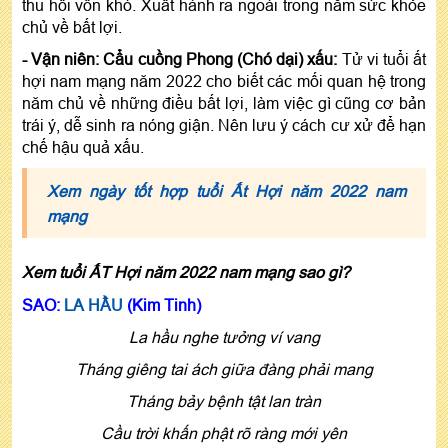
thu hồi vốn khó. Xuất hành ra ngoài trong năm sức khỏe
chủ về bất lợi.
- Vận niên: Cẩu cuồng Phong (Chó dại) xấu:
Tử vi tuổi ất
hợi nam mạng năm 2022 cho biết các mối quan hệ trong
năm chủ về những điều bất lợi, làm việc gì cũng cơ bản
trái ý, dễ sinh ra nóng giận. Nên lưu ý cách cư xử để hạn
chế hậu quả xấu.
Xem ngày tốt hợp tuổi Ất Hợi năm 2022 nam
mạng
Xem tuổi ẤT Hợi năm 2022 nam mạng sao gì?
SAO:
LA HẦU
(Kim Tinh)
La hầu nghe tưởng ví vang
Tháng giêng tai ách giữa đàng phải mang
Tháng bảy bệnh tật lan tràn
Cầu trời khấn phật rõ ràng mới yên