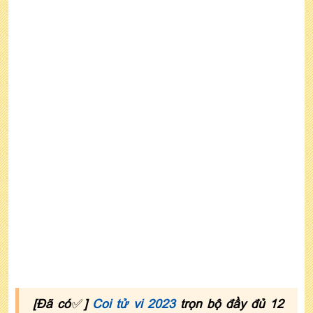
5. Hạn tuổi ẤT Hợi 1995 nam mạng năm 2022
Có phạm Hoang Ốc, Tam Tai, Kim Lâu, Thái
Tuế không?
Gia chủ tuổi Ất Hợi xây nhà năm 2022 có tốt
không?
6. Xem tử vi tuổi ẤT Hợi năm 2022 nam mạng
theo mùa sinh
7. Cách hóa giải vận hạn tuổi ẤT Hợi năm 2022
nam mạng
Cúng sao giải hạn tuổi 1995 nam mạng
Dùng vật phẩm hợp tuổi Hợi 1995 nam
[Đã có
✅
]
Coi tử vi 2023
trọn bộ đầy đủ 12