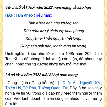
Tử vi tuổi ẤT Hợi năm 2022 nam mạng về sao hạn
HẠN: Tam Kheo
(Tiểu hạn):
Tam Kheo hạn nhẹ không sao
Đầu năm lưu ý chân tay phải phòng
Khuyên ai khấn nguyện hết lòng,
Cúng sao giải hạn, thoát vòng tai ương.
Dịch nghĩa: Theo như tử vi nam 1995 năm 2022 hạn
Tam Kheo đề phòng đi lại xe cộ cẩn thận, đề phòng tay
chân, hoặc chứng xương khớp hay mỏi mờ mắt.
Lá số tử vi năm 2022 tuổi ất hợi nam mạng
- Cung mệnh ( Cung tiểu Vận ):
Quốc Ấn
,
Nguyệt Đức
,
Thiên Hỷ
,
Tử Phủ
,
Tướng Quân
,
Tử
: Đây là bộ sao có ý
nghĩa về tin vui trong gia đạo như việc thêm người thêm
của. Việc kinh doanh làm ăn cũng có nhiều tin vui mừng
đưa tới.