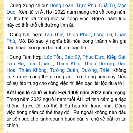
- Cung Xung chiếu:
Hồng Loan
,
Trực Phù
,
Quả Tú
,
Mộc
Dục
: Xem tử vi Ất Hợi 2022 nam mạng chủ về trong năm
có thể bất lợi trong một số công việc. Người nam tuổi
này có thể khổ về đường tình ái.
- Cung Nhị hợp:
Tấu Thư
,
Thiên Phúc
,
Long Trì
,
Quan
Phù
, Mộ: Bộ sao ý nghĩa bất hòa trong thành viên gia
đạo hoặc mối quan hệ anh em bạn bè.
- Cung Tam hợp:
Lộc Tồn
,
Bác Sỹ
,
Phúc Đức
,
Kiếp Sát
,
Lưu Hà
,
Lâm Quan
,
Thiên Khôi
,
Thiếu Dương
,
Đào
Hoa
,
Thiên Không
,
Tướng Quân
,
Dưỡng
,
Triệt
: Không
có sự mở mang thêm công việc mới trong năm nay. Nếu
có sự tập trung cho công việc thì tiền bạc, tài lộc đưa tới.
Kết luận lá số tử vi tuổi Hợi 1995 năm 2022 nam mạng:
Trong năm 2022 người nam tuổi Ất Hợi tình cảm gia đạo
không được tốt, có thể thiếu hòa khí trong nhà. Công
việc trong năm có thể thay đổi. Ra ngoài không nên đầu
tư tiền bạc cho kinh doanh buôn bán vì chủ về bất lợi tài
chính.