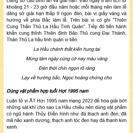
Dâng sớ cầu bình an và giải hạn: Vào ngày 8 âm lịch từ
khoảng 21 - 23 giờ đầu năm hoặc mỗi tháng nên làm lễ
dâng sớ giải hạn thắp 9 ngọn đèn, bài vị giấy vàng và
hướng về phía Bắc làm lễ. Trên bài vị có ghi “Thiên
Cung Thần Thủ La Hầu Tinh Quân”. Tiếp đó tiến hành
khấn cung thỉnh Thiên đình Bảo Thủ cung Đại Thánh,
Thân Thủ La hầu tinh quân vị tiền
La Hầu chánh thất kiến hung tai
Mùng tám ngày cúng cờ nay màu vàng
Đèn thời chín ngọn rõ ràng
Lạy về hướng bắc, Ngọc hoàng chứng cho
Dùng vật phẩm hợp tuổi Hợi 1995 nam
Luận tử vi ẤT Hợi 1995 nam mạng 2022 để hóa giải bớt
những sát khí cho sao La Hầu chiếu nên dùng vật phẩm
có ngũ hành Thủy. Điển hình như đá thạch anh đen, đã
mã não xanh dương, thạch anh tóc đen hay đá thanh kim
xanh.