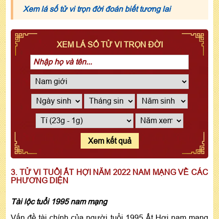
Xem lá số tử vi trọn đời đoán biết tương lai
XEM LÁ SỐ TỬ VI TRỌN ĐỜI
Xem kết quả
3. TỬ VI TUỔI ẤT HỢI NĂM 2022 NAM MẠNG VỀ CÁC
PHƯƠNG DIỆN
Tài lộc tuổi 1995 nam mạng
Vấn đề tài chính của người tuổi 1995 Ất Hợi nam mạng