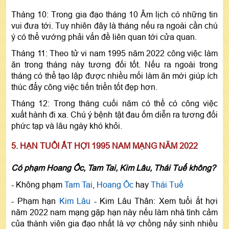
Tháng 10: Trong gia đạo tháng 10 Âm lịch có những tin
vui đưa tới. Tuy nhiên đây là tháng nếu ra ngoài cần chú
ý có thể vướng phải vấn đề liên quan tới cửa quan.
Tháng 11: Theo tử vi nam 1995 năm 2022 công việc làm
ăn trong tháng này tương đối tốt. Nếu ra ngoài trong
tháng có thể tạo lập được nhiều mối làm ăn mới giúp ích
thúc đẩy công việc tiến triển tốt đẹp hơn.
Tháng 12: Trong tháng cuối năm có thể có công việc
xuất hành đi xa. Chú ý bệnh tật đau ốm diễn ra tương đối
phức tạp và lâu ngày khó khỏi.
5. HẠN TUỔI ẤT HỢI 1995 NAM MẠNG NĂM 2022
Có phạm Hoang Ốc, Tam Tai, Kim Lâu, Thái Tuế không?
- Không phạm
Tam Tai
,
Hoang Ốc
hay
Thái Tuế
- Phạm hạn
Kim Lâu
- Kim Lâu Thân: Xem tuổi ất hợi
năm 2022 nam mạng gặp hạn này nếu làm nhà tình cảm
của thành viên gia đạo nhất là vợ chồng nảy sinh nhiều