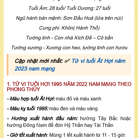
Tuổi Âm: 28 tuổi/ Tuổi Dương: 27 tuổi
Ngũ hành bản mệnh: Sơn Ðầu Hoả (lửa trên núi)
Cung phi: Khôn( Hành Thổ)
Tướng tinh - Con nhà Xích Ðế – Cô bần
Tướng xương - Xương con heo, tướng tinh con hươu
Cập nhật mới nhất: ✅
Tử vi tuổi Ất Hợi năm
2023 nam mạng
1. TỬ VI TUỔI HỢI 1995 NĂM 2022 NAM MẠNG THEO
PHONG THỦY
- Màu hợp tuổi Ất Hợi:
màu đỏ và màu xanh
- Màu kỵ tuổi 1995:
màu đen và màu vàng
- Hướng xuất hành đầu năm:
hướng Tây Bắc hoặc
hướng Đông Nam để đón Hỷ Thần hay Tài Thần
- Giờ tốt xuất hành
: Mùng 1 tết xuất hành từ 11 - 15 giờ.