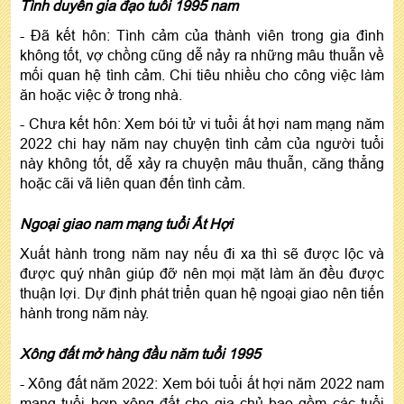
Tình duyên gia đạo tuổi 1995 nam
- Đã kết hôn: Tình cảm của thành viên trong gia đình
không tốt, vợ chồng cũng dễ nảy ra những mâu thuẫn về
mối quan hệ tình cảm. Chi tiêu nhiều cho công việc làm
ăn hoặc việc ở trong nhà.
- Chưa kết hôn: Xem bói tử vi tuổi ất hợi nam mạng năm
2022 chi hay năm nay chuyện tình cảm của người tuổi
này không tốt, dễ xảy ra chuyện mâu thuẫn, căng thẳng
hoặc cãi vã liên quan đến tình cảm.
Ngoại giao nam mạng tuổi Ất Hợi
Xuất hành trong năm nay nếu đi xa thì sẽ được lộc và
được quý nhân giúp đỡ nên mọi mặt làm ăn đều được
thuận lợi. Dự định phát triển quan hệ ngoại giao nên tiến
hành trong năm này.
Xông đất mở hàng đầu năm tuổi 1995
- Xông đất năm 2022: Xem bói tuổi ất hợi năm 2022 nam
mạng tuổi hợp xông đất cho gia chủ bao gồm các tuổi