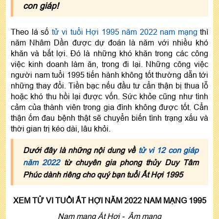
con giáp!
Theo lá số
tử vi tuổi Hợi 1995 năm 2022 nam mạng
thì
năm Nhâm Dần được dự đoán là năm với nhiều khó
khăn và bất lợi. Đó là những khó khăn trong các công
việc kinh doanh làm ăn, trong đi lại. Những công việc
người nam tuổi 1995 tiến hành không tốt thường dẫn tới
những thay đổi. Tiền bạc nếu đầu tư cẩn thận bị thua lỗ
hoặc khó thu hồi lại được vốn. Sức khỏe cũng như tình
cảm của thành viên trong gia đình không được tốt. Cẩn
thận ốm đau bệnh thật sẽ chuyển biến tình trạng xấu và
thời gian trị kéo dài, lâu khỏi.
Dưới đây là những nội dung về
tử vi 12 con giáp
năm 2022
từ chuyên gia phong thủy Duy Tâm
Phúc dành riêng cho quý bạn tuổi Ất Hợi 1995
XEM TỬ VI TUỔI ẤT HỢI NĂM 2022 NAM MẠNG 1995
Nam mạng Ất Hợi - Âm mạng