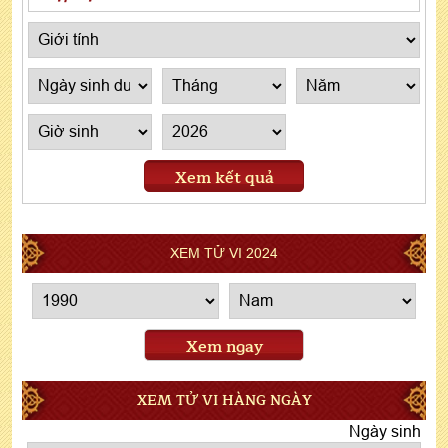
Xem kết quả
XEM TỬ VI 2024
Xem ngay
XEM TỬ VI HÀNG NGÀY
Ngày sinh