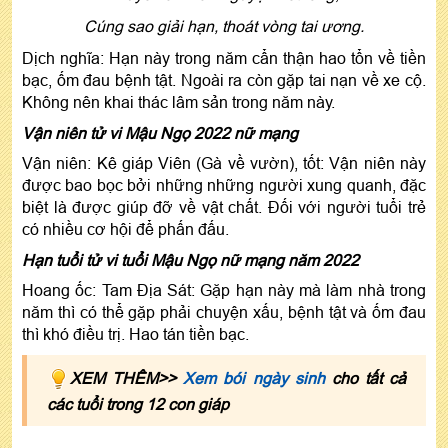
Cúng sao giải hạn, thoát vòng tai ương.
Dịch nghĩa: Hạn này trong năm cẩn thận hao tổn về tiền
bạc, ốm đau bệnh tật. Ngoài ra còn gặp tai nạn về xe cộ.
Không nên khai thác lâm sản trong năm này.
Vận niên tử vi Mậu Ngọ 2022 nữ mạng
Vận niên: Kê giáp Viên (Gà về vườn), tốt: Vận niên này
được bao bọc bởi những những người xung quanh, đặc
biệt là được giúp đỡ về vật chất. Đối với người tuổi trẻ
có nhiều cơ hội để phấn đấu.
Hạn tuổi tử vi tuổi Mậu Ngọ nữ mạng năm 2022
Hoang ốc: Tam Địa Sát: Gặp hạn này mà làm nhà trong
năm thì có thể gặp phải chuyện xấu, bệnh tật và ốm đau
thì khó điều trị. Hao tán tiền bạc.
XEM THÊM>>
Xem bói ngày sinh
cho tất cả
các tuổi trong 12 con giáp