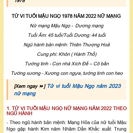
1978
TỬ VI TUỔI MẬU NGỌ 1978 NĂM 2022 NỮ MẠNG
Nữ mạng Mậu Ngọ - Dương mạng
Tuổi Âm: 45 tuổi/Tuổi Dương: 44 tuổi
Ngũ hành bản mệnh: Thiên Thượng Hoả
Cung phi: Khôn ( Hành Thổ)
Tướng tinh - Con nhà Xích Ðế – Cô bần
Tướng xương - Xương con ngựa, tướng tinh con heo
Tử vi tuổi Mậu Ngọ năm 2023
[Xem ngay ⏩]
nữ mạng
1. TỬ VI TUỔI MẬU NGỌ NỮ MẠNG NĂM 2022 THEO
NGŨ HÀNH
- Theo ngũ hành bản mệnh: Mạng Hỏa của nữ tuổi Mậu
Ngọ gặp hành Kim năm Nhâm Dần Khắc xuất: Trung