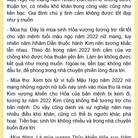
thuận lợi, có nhiều khó khăn trong công việc cũng như
tiền bạc. Gia đình chú ý tình cảm không được tốt đẹp
như ý muốn.
- Mùa hạ: Đây là mùa sinh Hỏa vượng tương trợ rất tốt
cho vận mệnh tuổi mậu ngọ năm 2022 nữ mạng, tuy
nhiên năm Nhâm Dần thuộc hành Kim nên tương khắc
lẫn nhau. Theo đó trong năm 2022 tình cảm của vợ
chồng khó được hòa thuận yên ấm. Làm ăn không được
kết quả như mong muốn. Ngoài ra, tiền bạc không nên
đầu tư, đề phòng trong nhà chuyện phiền lòng đưa tới.
- Mùa thu: Xem bói tử vi tuổi Mậu Ngọ năm 2022 nữ
mạng những người nữ tuổi này sinh vào mùa thu là mùa
Kim vượng khiến cho Hỏa của bản mệnh bị kém đi,
tương tự năm 2022 Kim cũng không thể tương trợ cho
bản mệnh. Do vậy công danh và sự nghiệp năm nay
nhiều điều khó khăn, cũng có thể bị người khác phá
hoại. Tiền bạc sinh lời không nhiều và trong nhà chuyện
buồn đưa tới.
- Mùa đông: Là mùa vượng Thủy khiến Hỏa suy. Năm