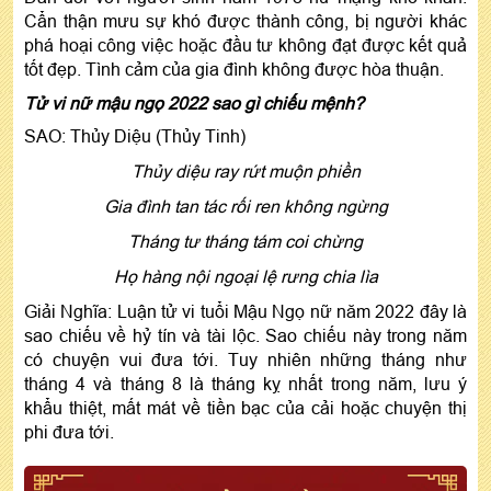
Cẩn thận mưu sự khó được thành công, bị người khác
phá hoại công việc hoặc đầu tư không đạt được kết quả
tốt đẹp. Tình cảm của gia đình không được hòa thuận.
Tử vi nữ mậu ngọ 2022 sao gì chiếu mệnh?
SAO: Thủy Diệu (Thủy Tinh)
Thủy diệu ray rứt muộn phiền
Gia đình tan tác rối ren không ngừng
Tháng tư tháng tám coi chừng
Họ hàng nội ngoại lệ rưng chia lìa
Giải Nghĩa: Luận tử vi tuổi Mậu Ngọ nữ năm 2022 đây là
sao chiếu về hỷ tín và tài lộc. Sao chiếu này trong năm
có chuyện vui đưa tới. Tuy nhiên những tháng như
tháng 4 và tháng 8 là tháng kỵ nhất trong năm, lưu ý
khẩu thiệt, mất mát về tiền bạc của cải hoặc chuyện thị
phi đưa tới.