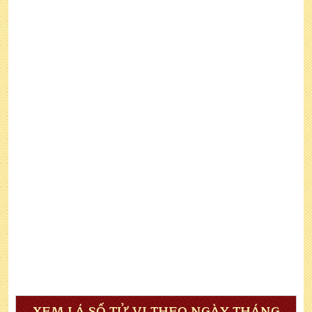
XEM LÁ SỐ TỬ VI THEO NGÀY THÁNG