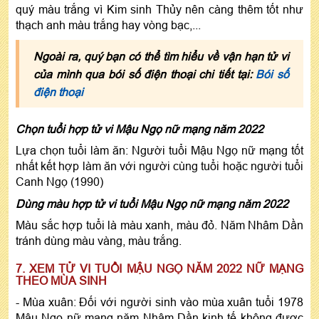
quý màu trắng vì Kim sinh Thủy nên càng thêm tốt như
thạch anh màu trắng hay vòng bạc,...
Ngoài ra, quý bạn có thể tìm hiểu về vận hạn tử vi
của mình qua bói số điện thoại chi tiết tại:
Bói số
điện thoại
Chọn tuổi hợp tử vi Mậu Ngọ nữ mạng năm 2022
Lựa chọn tuổi làm ăn: Người tuổi Mậu Ngọ nữ mạng tốt
nhất kết hợp làm ăn với người cùng tuổi hoặc người tuổi
Canh Ngọ (1990)
Dùng màu hợp tử vi tuổi Mậu Ngọ nữ mạng năm 2022
Màu sắc hợp tuổi là màu xanh, màu đỏ. Năm Nhâm Dần
tránh dùng màu vàng, màu trắng.
7. XEM TỬ VI TUỔI MẬU NGỌ NĂM 2022 NỮ MẠNG
THEO MÙA SINH
- Mùa xuân: Đối với người sinh vào mùa xuân tuổi 1978
Mậu Ngọ nữ mạng năm Nhâm Dần kinh tế không được