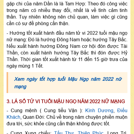
gặp chi của năm Dần là là Tam Hợp: Theo đó công việc
trong năm có nhiều thay đổi, nhất là về tình cảm tinh
thần. Tuy nhiên không nên chủ quan, làm việc gì cũng
cần có sự đề phòng cẩn thận.
- Hướng tốt xuất hành đầu năm tử vi 2022 tuổi mậu ngọ
nữ mạng
: Đó là hướng Đông Nam hoặc hướng Tây Bắc.
Nếu xuất hành hướng Đông Nam cơ hội đón được Tài
Thần, còn xuất hành hướng Tây Bắc thì đón được Hỷ
Thần. Thời gian tốt xuất hành từ 11 đến 15 giờ trưa của
ngày mùng 1 Tết.
Xem ngày tốt hợp tuổi Mậu Ngọ năm 2022 nữ
mạng
3. LÁ SỐ TỬ VI TUỔI MẬU NGỌ NĂM 2022 NỮ MẠNG
- Cung mệnh ( Cung tiểu Vận ):
Kình Dương
,
Điếu
Khách
, Quan Đới: Chủ về trong năm chuyện phiền muộn
đưa tới, sức khỏe cũng cẩn thận không được tốt.
- Cung Xung chiếu:
Tấu Thư
,
Thiên Phúc
, Long Trì,