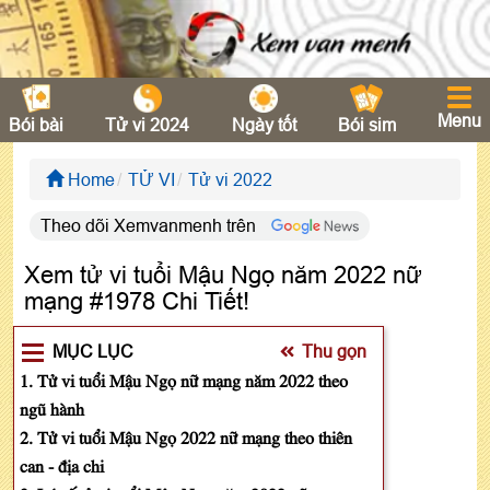
Menu
Bói bài
Tử vi 2024
Ngày tốt
Bói sim
Home
TỬ VI
Tử vi 2022
Theo dõi Xemvanmenh trên
Xem tử vi tuổi Mậu Ngọ năm 2022 nữ
mạng #1978 Chi Tiết!
MỤC LỤC
Thu gọn
1. Tử vi tuổi Mậu Ngọ nữ mạng năm 2022 theo
ngũ hành
2. Tử vi tuổi Mậu Ngọ 2022 nữ mạng theo thiên
can - địa chi