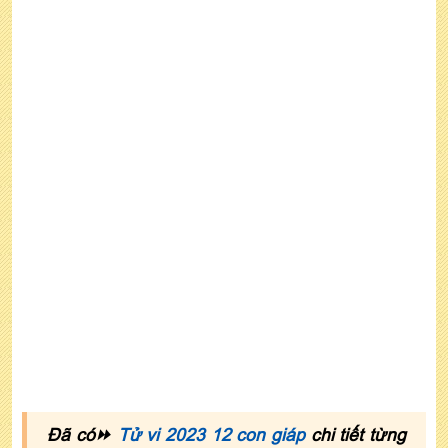
7. Xem tử vi tuổi Mậu Ngọ năm 2022 nữ mạng
theo mùa sinh
Đã có⏩
Tử vi 2023 12 con giáp
chi tiết từng