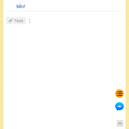
tiến!
: