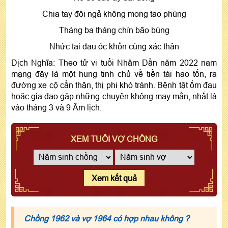
Chia tay đôi ngả không mong tao phùng
Tháng ba tháng chín bão bùng
Nhức tai đau óc khốn cùng xác thân
Dịch Nghĩa: Theo tử vi tuổi Nhâm Dần năm 2022 nam
mạng đây là một hung tinh chủ về tiền tài hao tốn, ra
đường xe cộ cẩn thận, thị phi khó tránh. Bệnh tật ốm đau
hoặc gia đạo gặp những chuyện không may mắn, nhất là
vào tháng 3 và 9 Âm lịch.
XEM TUỔI VỢ CHỒNG
Xem kết quả
Chồng 1962 và vợ 1964 có hợp nhau không ?