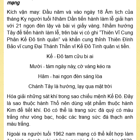
mạng
Kích vận may: Đầu năm và vào ngày 18 Âm lịch của
tháng Kỵ người tuổi Nhâm Dần tiến hành làm lễ giải hạn
với 21 ngọn đèn lậy và bài vị giấy vàng. Nhằm hướng
Tây để tiến hành làm lễ, trên bài vị có ghi “Thiên Vỉ Cung
Phân Kế Đô tinh quân” và khấn cung thỉnh Thiên Đình
Bảo vĩ cung Đại Thánh Thần vĩ Kế Đô Tinh quân vị tiền.
Kế - Đô tam cửu bi ai
Mười - tám ngày này, cờ vàng kéo ra
Hăm - hai ngọn đèn sáng lòa
Chánh Tây là hướng, lạy qua mặt trời
Hóa giải những sát khí trong sao chiếu mệnh Kế Đô. Đây
là sao thuộc hành Thổ nên dùng vật phẩm thuộc hành
Kim để tiết khí. Đó có thể là trang sức đá quý có màu
trắng như vòng bạc, hoặc các trang sức đá thạch anh
màu trắng.
Ngoài ra người tuổi 1962 nam mạng có thể kết hợp làm