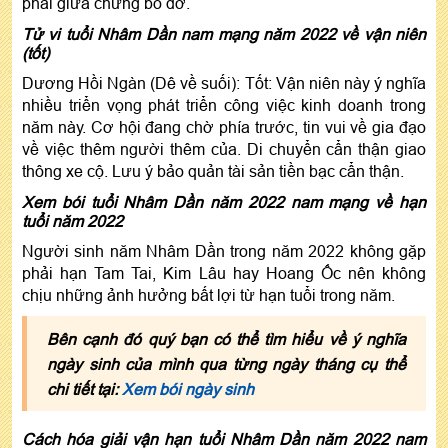
phải giữa chừng bỏ dở.
Tử vi tuổi Nhâm Dần nam mạng năm 2022 về vận niên
(tốt)
Dương Hồi Ngàn (Dê về suối): Tốt: Vận niên này ý nghĩa
nhiều triển vọng phát triển công việc kinh doanh trong
năm này. Cơ hội đang chờ phía trước, tin vui về gia đạo
về việc thêm người thêm của. Di chuyển cẩn thận giao
thông xe cộ. Lưu ý bảo quản tài sản tiền bạc cẩn thận.
Xem bói tuổi Nhâm Dần năm 2022 nam mạng về hạn
tuổi năm 2022
Người sinh năm Nhâm Dần trong năm 2022 không gặp
phải hạn Tam Tai, Kim Lâu hay Hoang Ốc nên không
chịu những ảnh hưởng bất lợi từ hạn tuổi trong năm.
Bên cạnh đó quý bạn có thể tìm hiểu về ý nghĩa
ngày sinh của mình qua từng ngày tháng cụ thể
chi tiết tại:
Xem bói ngày sinh
Cách hóa giải vận hạn tuổi Nhâm Dần năm 2022 nam