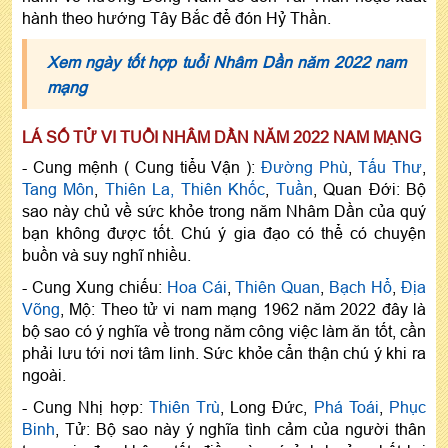
hành theo hướng Tây Bắc để đón Hỷ Thần.
Xem ngày tốt hợp tuổi Nhâm Dần năm 2022 nam
mạng
LÁ SỐ TỬ VI TUỔI NHÂM DẦN NĂM 2022 NAM MẠNG
- Cung mệnh ( Cung tiểu Vận ):
Đường Phù
,
Tấu Thư
,
Tang Môn
,
Thiên La,
Thiên Khốc
,
Tuần
, Quan Đới: Bộ
sao này chủ về sức khỏe trong năm Nhâm Dần của quý
bạn không được tốt. Chú ý gia đạo có thể có chuyện
buồn và suy nghĩ nhiều.
- Cung Xung chiếu:
Hoa Cái
,
Thiên Quan
,
Bạch Hổ
,
Địa
Võng
, Mộ: Theo tử vi nam mạng 1962 năm 2022 đây là
bộ sao có ý nghĩa về trong năm công việc làm ăn tốt, cần
phải lưu tới nơi tâm linh. Sức khỏe cẩn thận chú ý khi ra
ngoài.
- Cung Nhị hợp:
Thiên Trù
, Long Đức,
Phá Toái
,
Phục
Binh
, Tử: Bộ sao này ý nghĩa tình cảm của người thân