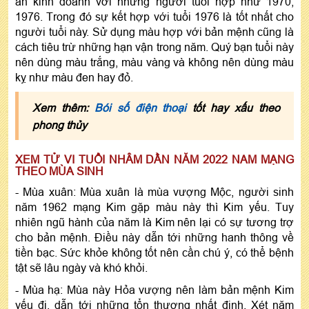
ăn kinh doanh với những người tuổi hợp như 1970,
1976. Trong đó sự kết hợp với tuổi 1976 là tốt nhất cho
người tuổi này. Sử dụng màu hợp với bản mệnh cũng là
cách tiêu trừ những hạn vận trong năm. Quý bạn tuổi này
nên dùng màu trắng, màu vàng và không nên dùng màu
kỵ như màu đen hay đỏ.
Xem thêm:
Bói số điện thoại
tốt hay xấu theo
phong thủy
XEM TỬ VI TUỔI NHÂM DẦN NĂM 2022 NAM MẠNG
THEO MÙA SINH
- Mùa xuân: Mùa xuân là mùa vượng Mộc, người sinh
năm 1962 mạng Kim gặp màu này thì Kim yếu. Tuy
nhiên ngũ hành của năm là Kim nên lại có sự tương trợ
cho bản mệnh. Điều này dẫn tới những hanh thông về
tiền bạc. Sức khỏe không tốt nên cần chú ý, có thể bệnh
tật sẽ lâu ngày và khó khỏi.
- Mùa hạ: Mùa này Hỏa vượng nên làm bản mệnh Kim
yếu đi, dẫn tới những tổn thương nhất định. Xét năm