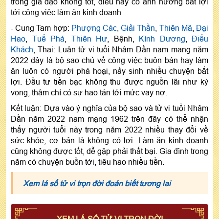
trong gia đạo không tốt, điều này có ảnh hưởng bất lợi
tới công việc làm ăn kinh doanh
- Cung Tam hợp:
Phượng Các
,
Giải Thần
,
Thiên Mã
,
Đại
Hao
,
Tuế Phá
,
Thiên Hư
, Bệnh,
Kình Dương
,
Điếu
Khách
, Thai: Luận tử vi tuổi Nhâm Dần nam mạng năm
2022 đây là bộ sao chủ về công việc buôn bán hay làm
ăn luôn có người phá hoại, nảy sinh nhiều chuyện bất
lợi. Đầu tư tiền bạc không thu được nguồn lãi như kỳ
vọng, thậm chí có sự hao tán tới mức vay nợ.
Kết luận: Dựa vào ý nghĩa của bộ sao và tử vi tuổi Nhâm
Dần năm 2022 nam mạng 1962 trên đây có thể nhận
thấy người tuổi này trong năm 2022 nhiều thay đổi về
sức khỏe, cơ bản là không có lợi. Làm ăn kinh doanh
cũng không được tốt, dễ gặp phải thất bại. Gia đình trong
năm có chuyện buồn tới, tiêu hao nhiều tiền.
Xem lá số tử vi trọn đời đoán biết tương lai
XEM LÁ SỐ TỬ VI TRỌN ĐỜI