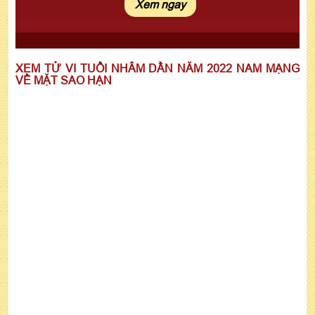
XEM TỬ VI TUỔI NHÂM DẦN NĂM 2022 NAM MẠNG
VỀ MẶT SAO HẠN