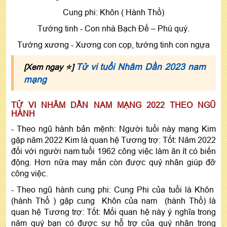
Cung phi: Khôn ( Hành Thổ)
Tướng tinh - Con nhà Bạch Ðế – Phú quý.
Tướng xương - Xương con cọp, tướng tinh con ngựa
Tử vi tuổi Nhâm Dần 2023 nam
[Xem ngay ⭐]
mạng
TỬ VI NHÂM DẦN NAM MẠNG 2022 THEO NGŨ
HÀNH
- Theo ngũ hành bản mệnh: Người tuổi này mạng Kim
gặp năm 2022 Kim là quan hệ Tương trợ: Tốt: Năm 2022
đối với người nam tuổi 1962 công việc làm ăn ít có biến
động. Hơn nữa may mắn còn được quý nhân giúp đỡ
công việc.
- Theo ngũ hành cung phi: Cung Phi của tuổi là Khôn
(hành Thổ ) gặp cung Khôn của nam (hành Thổ) là
quan hệ Tương trợ: Tốt: Mối quan hệ này ý nghĩa trong
năm quý bạn có được sự hỗ trợ của quý nhân trong