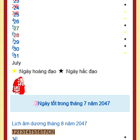
23
2/6
24
3/6
25
4
26
5
27
6
28
7
29
8
30
9
31
July
:Ngày hoàng đạo
:Ngày hắc đạo
Ngày tốt trong tháng 7 năm 2047
Lịch âm dương tháng 8 năm 2047
T2
T3
T4
T5
T6
T7
CN
10