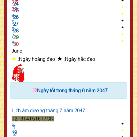
2/5
24
3/5
25
4
26
5
27
6
28
7
29
8
30
June
:Ngày hoàng đạo
:Ngày hắc đạo
Ngày tốt trong tháng 6 năm 2047
Lịch âm dương tháng 7 năm 2047
T2
T3
T4
T5
T6
T7
CN
9
1
10
2