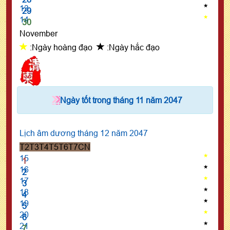
13
29
14
30
November
:Ngày hoàng đạo
:Ngày hắc đạo
Ngày tốt trong tháng 11 năm 2047
Lịch âm dương tháng 12 năm 2047
T2
T3
T4
T5
T6
T7
CN
15
1
16
2
17
3
18
4
19
5
20
6
21
7