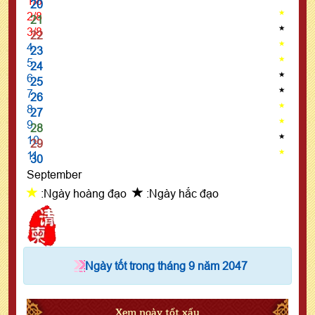
1/8
20
2/8
21
3/8
22
4
23
5
24
6
25
7
26
8
27
9
28
10
29
11
30
September
:Ngày hoàng đạo
:Ngày hắc đạo
Ngày tốt trong tháng 9 năm 2047
Xem ngày tốt xấu