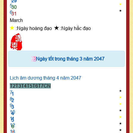
29
5
30
6
31
March
:Ngày hoàng đạo
:Ngày hắc đạo
Ngày tốt trong tháng 3 năm 2047
Lịch âm dương tháng 4 năm 2047
T2
T3
T4
T5
T6
T7
CN
7
1
8
2
9
3
10
4
11
5
12
6
13
7