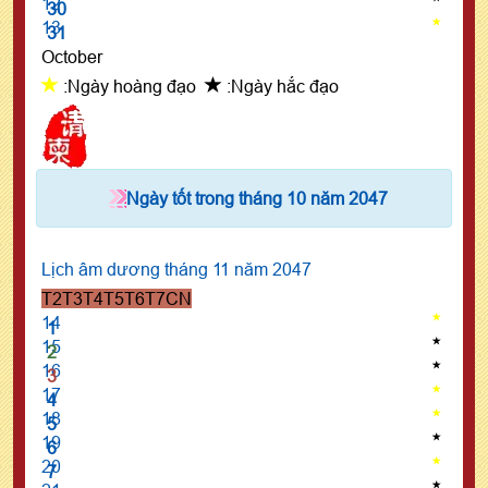
12
30
13
31
October
:Ngày hoàng đạo
:Ngày hắc đạo
Ngày tốt trong tháng 10 năm 2047
Lịch âm dương tháng 11 năm 2047
T2
T3
T4
T5
T6
T7
CN
14
1
15
2
16
3
17
4
18
5
19
6
20
7