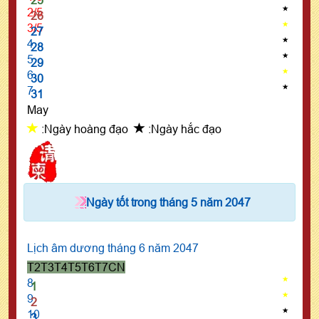
2/5
26
3/5
27
4
28
5
29
6
30
7
31
May
:Ngày hoàng đạo
:Ngày hắc đạo
Ngày tốt trong tháng 5 năm 2047
Lịch âm dương tháng 6 năm 2047
T2
T3
T4
T5
T6
T7
CN
8
1
9
2
10
3