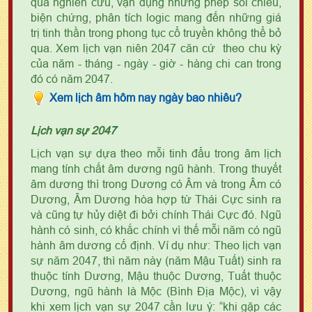
quả nghiên cứu, vận dụng những phép soi chiếu,
biện chứng, phân tích logic mang đến những giá
trị tinh thần trong phong tục cổ truyền không thể bỏ
qua. Xem lịch vạn niên 2047 căn cứ theo chu kỳ
của năm - tháng - ngày - giờ - hàng chi can trong
đó có năm 2047.
Xem lịch âm hôm nay ngày bao nhiêu?
Lịch vạn sự 2047
Lịch vạn sự dựa theo mỗi tinh đẩu trong âm lịch
mang tính chất âm dương ngũ hành. Trong thuyết
âm dương thì trong Dương có Âm và trong Âm có
Dương, Âm Dương hòa hợp từ Thái Cực sinh ra
và cũng tự hủy diệt đi bởi chính Thái Cực đó. Ngũ
hành có sinh, có khắc chính vì thế mỗi năm có ngũ
hành âm dương cố định. Ví dụ như: Theo lịch vạn
sự năm 2047, thì năm này (năm Mậu Tuất) sinh ra
thuộc tính Dương, Mậu thuộc Dương, Tuất thuộc
Dương, ngũ hành là Mộc (Bình Địa Mộc), vì vậy
khi xem lịch vạn sự 2047 cần lưu ý: “khi gặp các