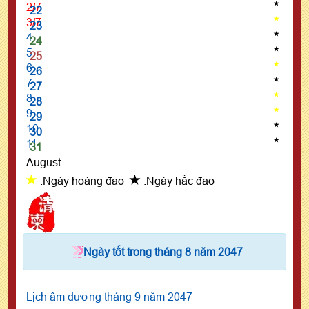
2/7
22
3/7
23
4
24
5
25
6
26
7
27
8
28
9
29
10
30
11
31
August
:Ngày hoàng đạo
:Ngày hắc đạo
Ngày tốt trong tháng 8 năm 2047
Lịch âm dương tháng 9 năm 2047