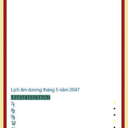
Lịch âm dương tháng 5 năm 2047
T2
T3
T4
T5
T6
T7
CN
7
1
8
2
9
3
10
4