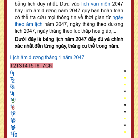
bảng lịch duy nhất. Dựa vào
lịch vạn niên
2047
hay lịch âm dương năm 2047 quý bạn hoàn toàn
có thể tra cứu mọi thông tin về thời gian từ
ngày
theo âm lịch
năm 2047, ngày tháng theo dương
lịch 2047, ngày tháng theo lục thập hoa giáp,...
Dưới đây là bảng lịch năm 2047 đầy đủ và chính
xác nhất đến từng ngày, tháng cụ thể trong năm.
Lịch âm dương tháng 1 năm 2047
T2
T3
T4
T5
T6
T7
CN
6
1
7
2
8
3
9
4
10
5
11
6
12
7
13
8
14
9
15
10