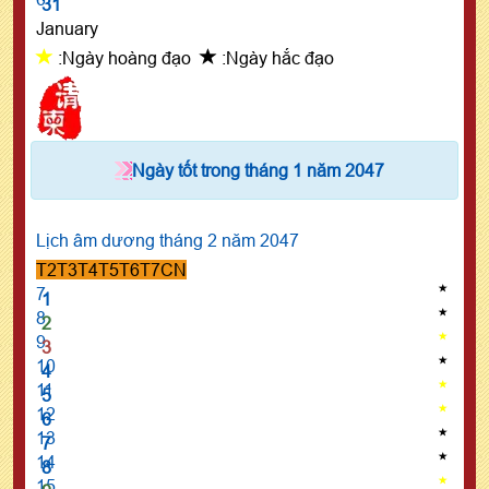
31
January
:Ngày hoàng đạo
:Ngày hắc đạo
Ngày tốt trong tháng 1 năm 2047
Lịch âm dương tháng 2 năm 2047
T2
T3
T4
T5
T6
T7
CN
7
1
8
2
9
3
10
4
11
5
12
6
13
7
14
8
15