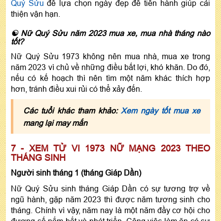
Quý Sửu
để lựa chọn ngày đẹp để tiến hành giúp cải
thiện vận hạn.
☯ Nữ Quý Sửu năm 2023 mua xe, mua nhà tháng nào
tốt?
Nữ Quý Sửu 1973 không nên mua nhà, mua xe trong
năm 2023 vì chủ về những điều bất lợi, khó khăn. Do đó,
nếu có kế hoạch thì nên tìm một năm khác thích hợp
hơn, tránh điều xui rủi có thể xảy đến.
Các tuổi khác tham khảo:
Xem ngày tốt mua xe
mang lại may mắn
7 - XEM TỬ VI 1973 NỮ MẠNG 2023 THEO
THÁNG SINH
Người sinh tháng 1 (tháng Giáp Dần)
Nữ Quý Sửu sinh tháng Giáp Dần có sự tương trợ về
ngũ hành, gặp năm 2023 thì được năm tương sinh cho
tháng. Chính vì vậy, năm nay là một năm đầy cơ hội cho
đương số nắm bắt và phát triển. Công việc làm ăn có sự