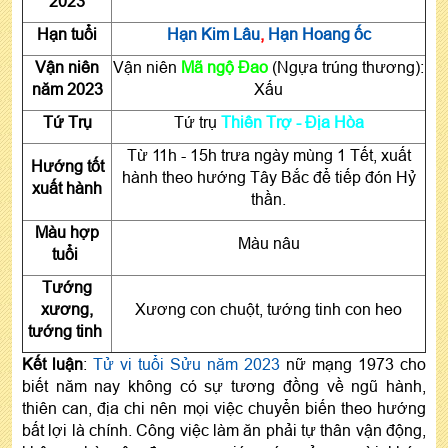
2023
Hạn tuổi
Hạn Kim Lâu
,
Hạn Hoang ốc
Vận niên
Vận niên
Mã ngộ Đao
(Ngựa trúng thương):
năm 2023
Xấu
Tứ Trụ
Tứ trụ
Thiên Trợ - Địa Hòa
Từ 11h - 15h trưa ngày mùng 1 Tết, xuất
Hướng tốt
hành theo hướng Tây Bắc để tiếp đón Hỷ
xuất hành
thần.
Màu hợp
Màu nâu
tuổi
Tướng
xương,
Xương con chuột, tướng tinh con heo
tướng tinh
Kết luận
:
Tử vi tuổi Sửu năm 2023
nữ mạng 1973 cho
biết năm nay không có sự tương đồng về ngũ hành,
thiên can, địa chi nên mọi việc chuyển biến theo hướng
bất lợi là chính. Công việc làm ăn phải tự thân vận động,