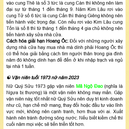
vào cung Thê là số 3 tức là cung Càn thì không nên làm
đại sự từ tháng 1 đến tháng 9. Năm Kim Lâu rơi vào
cung Tử số 6 tức là cung Cấn thì tháng Giêng không nên
tiến hành việc trọng đại. Còn nếu rơi vào Kim Lâu cung
Tốn là số 8 thì từ tháng 1 đến tháng 4 gia chủ không nên
tiến hành xây sửa nhà cửa.
Cách hóa giải hạn Hoang Ốc:
Đối với những người xây
dựng nhà cửa hay mua nhà mà dính phải Hoang Ốc thì
có thể hóa giải bằng cách tìm người thân trong gia đình
năm đó không dính hạn để đến ở khi nhập trạch và ngủ
tại nhà 1 tuần.
☯ Vận niên tuổi 1973 nữ năm 2023
Nữ Quý Sửu 1973 gặp vận niên
Mã Ngộ Đao
(nghĩa là
Ngựa bị thương) là một vận niên không may mắn. Gặp
vận niên này, tốt nhất nữ Quý Sửu nên duy trì kinh doanh
như cũ, hạn chế mở mang, thay đổi hoặc đầu tư vào lĩnh
vực mới, không nên cạnh tranh, hơn thua với ai. Xuất
hành nên tránh đường sông nước. Nếu biết kiềm chế thì
cuối năm mọi việc sẽ tiến triển tốt hơn.