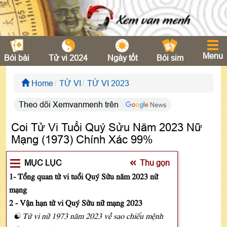
Menu
Bói bài
Tử vi 2024
Ngày tốt
Bói sim
Home
TỬ VI
TỬ VI 2023
Theo dõi Xemvanmenh trên
Coi Tử Vi Tuổi Quý Sửu Năm 2023 Nữ
Mạng (1973) Chính Xác 99%
MỤC LỤC
Thu gọn
1- Tổng quan tử vi tuổi Quý Sửu năm 2023 nữ
mạng
2 - Vận hạn tử vi Quý Sửu nữ mạng 2023
☯ Tử vi nữ 1973 năm 2023 về sao chiếu mệnh