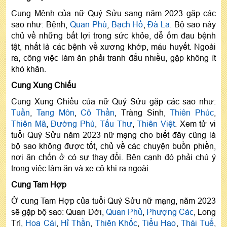
Cung Mệnh của nữ Quý Sửu sang năm 2023 gặp các
sao như: Bệnh,
Quan Phù
,
Bạch Hổ
,
Đà La
. Bộ sao này
chủ về những bất lợi trong sức khỏe, dễ ốm đau bệnh
tật, nhất là các bệnh về xương khớp, máu huyết. Ngoài
ra, công việc làm ăn phải tranh đấu nhiều, gặp không ít
khó khăn.
Cung Xung Chiếu
Cung Xung Chiếu của nữ Quý Sửu gặp các sao như:
Tuần
,
Tang Môn
,
Cô Thần
, Tràng Sinh,
Thiên Phúc
,
Thiên Mã
,
Đường Phù
,
Tấu Thư
,
Thiên Việt
. Xem tử vi
tuổi Quý Sửu năm 2023 nữ mạng cho biết đây cũng là
bộ sao không được tốt, chủ về các chuyện buồn phiền,
nơi ăn chốn ở có sự thay đổi. Bên cạnh đó phải chú ý
trong việc làm ăn và xe cộ khi ra ngoài.
Cung Tam Hợp
Ở cung Tam Hợp của tuổi Quý Sửu nữ mạng, năm 2023
sẽ gặp bộ sao: Quan Đới,
Quan Phủ
,
Phượng Các
, Long
Trì,
Hoa Cái
,
Hỉ Thần
,
Thiên Khốc
,
Tiểu Hao
,
Thái Tuế
,