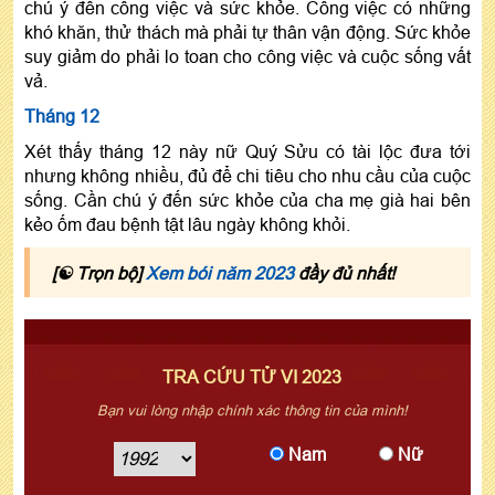
chú ý đến công việc và sức khỏe. Công việc có những
khó khăn, thử thách mà phải tự thân vận động. Sức khỏe
suy giảm do phải lo toan cho công việc và cuộc sống vất
vả.
Tháng 12
Xét thấy tháng 12 này nữ Quý Sửu có tài lộc đưa tới
nhưng không nhiều, đủ để chi tiêu cho nhu cầu của cuộc
sống. Cần chú ý đến sức khỏe của cha mẹ già hai bên
kẻo ốm đau bệnh tật lâu ngày không khỏi.
[☯ Trọn bộ]
Xem bói năm 2023
đầy đủ nhất!
TRA CỨU TỬ VI 2023
Bạn vui lòng nhập chính xác thông tin của mình!
Nam
Nữ