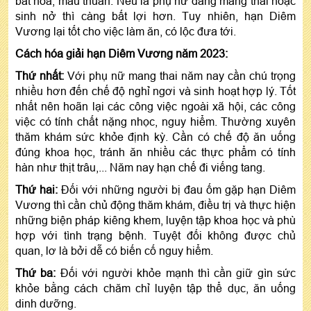
bất hòa, mâu thuẫn. Nếu là phụ nữ đang mang thai hoặc
sinh nở thì càng bất lợi hơn. Tuy nhiên, hạn Diêm
Vương lại tốt cho việc làm ăn, có lộc đưa tới.
Cách hóa giải hạn Diêm Vương năm 2023:
Thứ nhất:
Với phụ nữ mang thai năm nay cần chú trọng
nhiều hơn đến chế độ nghỉ ngơi và sinh hoạt hợp lý. Tốt
nhất nên hoãn lại các công việc ngoài xã hội, các công
việc có tính chất nặng nhọc, nguy hiểm. Thường xuyên
thăm khám sức khỏe định kỳ. Cần có chế độ ăn uống
đúng khoa học, tránh ăn nhiều các thực phẩm có tính
hàn như thịt trâu,... Năm nay hạn chế đi viếng tang.
Thứ hai:
Đối với những người bị đau ốm gặp hạn Diêm
Vương thì cần chủ động thăm khám, điều trị và thực hiện
những biện pháp kiêng khem, luyện tập khoa học và phù
hợp với tình trạng bệnh. Tuyệt đối không được chủ
quan, lơ là bởi dễ có biến cố nguy hiểm.
Thứ ba:
Đối với người khỏe mạnh thì cần giữ gìn sức
khỏe bằng cách chăm chỉ luyện tập thể dục, ăn uống
dinh dưỡng.