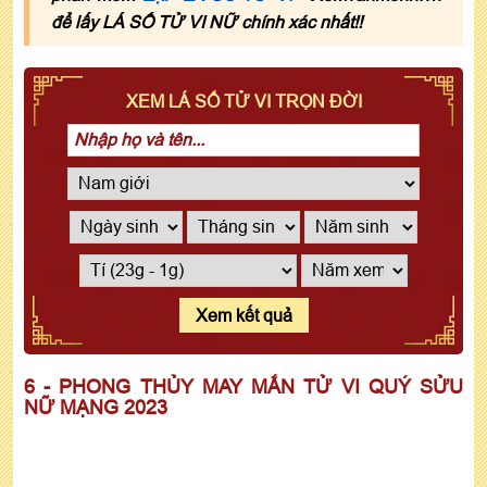
để lấy LÁ SỐ TỬ VI NỮ chính xác nhất!!
XEM LÁ SỐ TỬ VI TRỌN ĐỜI
Xem kết quả
6 - PHONG THỦY MAY MẮN TỬ VI QUÝ SỬU
NỮ MẠNG 2023