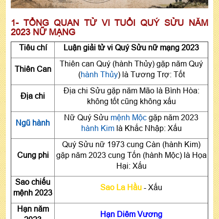
1- TỔNG QUAN TỬ VI TUỔI QUÝ SỬU NĂM
2023 NỮ MẠNG
Tiêu chí
Luận giải tử vi Quý Sửu nữ mạng 2023
Thiên can Quý (hành Thủy) gặp năm Quý
Thiên Can
(
hành Thủy
) là Tương Trợ: Tốt
Địa chi Sửu gặp năm Mão là Bình Hòa:
Địa chi
không tốt cũng không xấu
Nữ Quý Sửu
mệnh Mộc
gặp năm 2023
Ngũ hành
hành Kim
là Khắc Nhập: Xấu
Quý Sửu nữ 1973 cung Càn (hành Kim)
Cung phi
gặp năm 2023 cung Tốn (hành Mộc) là Họa
Hại: Xấu
Sao chiếu
Sao La Hầu
- Xấu
mệnh 2023
Hạn năm
Hạn Diêm Vương