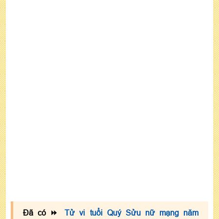
2023
☯ Năm 2023 nữ tuổi 1973 làm ăn hợp tuổi nào?
☯ Tuổi Sửu 1973 nữ năm 2023 động thổ làm nhà
có tốt không?
☯ Nữ Quý Sửu năm 2023 mua xe, mua nhà tháng
nào tốt?
7 - Xem tử vi 1973 nữ mạng 2023 theo tháng sinh
Đã có ⏩
Tử vi tuổi Quý Sửu nữ mạng năm