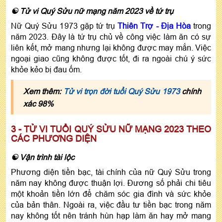
☯ Tử vi Quý Sửu nữ mạng năm 2023 về tứ trụ
Nữ Quý Sửu 1973 gặp tứ trụ
Thiên Trợ - Địa Hòa
trong
năm 2023. Đây là tứ trụ chủ về công việc làm ăn có sự
liên kết, mở mang nhưng lại không được may mắn. Việc
ngoại giao cũng không được tốt, đi ra ngoài chú ý sức
khỏe kẻo bị đau ốm.
Xem thêm:
Tử vi trọn đời tuổi Quý Sửu 1973
chính
xác 98%
3 - TỬ VI TUỔI QUÝ SỬU NỮ MẠNG 2023 THEO
CÁC PHƯƠNG DIỆN
☯ Vận trình tài lộc
Phương diện tiền bạc, tài chính của nữ Quý Sửu trong
năm nay không được thuận lợi. Đương số phải chi tiêu
một khoản tiền lớn để chăm sóc gia đình và sức khỏe
của bản thân. Ngoài ra, việc đầu tư tiền bạc trong năm
nay không tốt nên tránh hùn hạp làm ăn hay mở mang