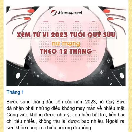
Tháng 1
Bước sang tháng đầu tiên của năm 2023, nữ Quý Sửu
đã nhận phải những điều không may mắn về nhiều mặt.
Công việc không được như ý, có nhiều bất lợi, tiền bạc
chi tiêu nhiều, không thu lại được bao nhiêu. Ngoài ra,
sức khỏe cũng có chiều hướng đi xuống.