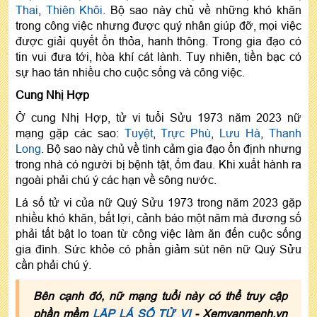
Thai
,
Thiên Khôi
. Bộ sao này chủ về những khó khăn
trong công việc nhưng được quý nhân giúp đỡ, mọi việc
được giải quyết ổn thỏa, hanh thông. Trong gia đạo có
tin vui đưa tới, hòa khí cát lành. Tuy nhiên, tiền bạc có
sự hao tán nhiều cho cuộc sống và công việc.
Cung Nhị Hợp
Ở cung Nhị Hợp, tử vi tuổi Sửu 1973 năm 2023 nữ
mạng gặp các sao:
Tuyệt
,
Trực Phù
,
Lưu Hà
,
Thanh
Long
. Bộ sao này chủ về tình cảm gia đạo ổn định nhưng
trong nhà có người bị bệnh tật, ốm đau. Khi xuất hành ra
ngoài phải chú ý các hạn về sông nước.
Lá số tử vi của nữ Quý Sửu 1973 trong năm 2023 gặp
nhiều khó khăn, bất lợi, cảnh báo một năm mà đương số
phải tất bật lo toan từ công việc làm ăn đến cuộc sống
gia đình. Sức khỏe có phần giảm sút nên nữ Quý Sửu
cần phải chú ý.
Bên cạnh đó, nữ mạng tuổi này có thể truy cập
phần mềm
LẬP LÁ SỐ TỬ VI
- Xemvanmenh.vn