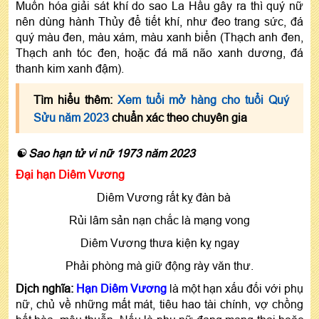
Muốn hóa giải sát khí do sao La Hầu gây ra thì quý nữ
nên dùng hành Thủy để tiết khí, như đeo trang sức, đá
quý màu đen, màu xám, màu xanh biển (Thạch anh đen,
Thạch anh tóc đen, hoặc đá mã não xanh dương, đá
thanh kim xanh đậm).
Tìm hiểu thêm:
Xem tuổi mở hàng cho tuổi Quý
Sửu năm 2023
chuẩn xác theo chuyên gia
☯ Sao hạn tử vi nữ 1973 năm 2023
Đại hạn Diêm Vương
Diêm Vương rất kỵ đàn bà
Rủi lâm sản nạn chắc là mạng vong
Diêm Vương thưa kiện kỵ ngay
Phải phòng mà giữ động rày văn thư.
Dịch nghĩa:
Hạn Diêm Vương
là một hạn xấu đối với phụ
nữ, chủ về những mất mát, tiêu hao tài chính, vợ chồng