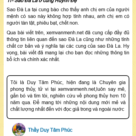
11- Sao Đà La ở cung Huynh Đệ
Sao Đà La tại cung bào cho thấy anh chị em của người
mệnh có sao này không hợp tính nhau, anh chị em có
người tàn tật, phiêu bạt, chết non.
Qua bài viết trên, xemvanmenh.net đã cung cấp đầy đủ
thông tin liên quan đến sao Đà La cũng như những tính
chất cơ bản và ý nghĩa tại các cung của sao Đà La. Hy
vọng, bài viết đã mang lại cho bạn đọc những thông tin
bổ ích và chính xác nhất.
Tôi là Duy Tâm Phúc, hiện đang là Chuyên gia
phong thủy, tử vi tại xemvanmenh.net,luôn say mê,
gắn bó và tìm tòi, nghiên cứu về phong thủy hơn 10
năm qua. Để mang tới những nội dung mới mẻ và
chất lượng nhất đến với đọc giả trong và ngoài nước
Thầy Duy Tâm Phúc