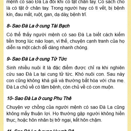
mệnh có sao Đà La đôi khi có tật chân tay. Có sách cho
là có tật ở chân tay. Trong người hay có tì vết, bị bệnh
kín, đau mắt, ruột, gan, dạ dày, bệnh trĩ.
8- Sao Đà La ở cung Tài Bạch
Có thể thấy người mệnh có sao Đà La biết cách kiếm
tiền trong lúc náo loạn, vì thế, chuyện cạnh tranh của họ
diễn ra một cách dễ dàng nhanh chóng.
9- Sao Đà La ở cung Tử Tức
Sinh nhiều nuôi ít là đặc điểm được chỉ ra khi nghiên
cứu sao Đà La tại cung tử tức. Khó nuôi con. Sau này
con cũng không khá giả và thường bất hòa với cha mẹ.
Đà La chủ về có tâm bệnh, còn chủ về có con muộn.
10- Sao Đà La ở cung Phu Thê
Chuyện vợ chồng của người mệnh có sao Đà La cũng
không mấy thuận lợi. Họ thường gặp người không hiền
thục, hoặc hôn nhân bị trở ngại, kết hôn chậm.