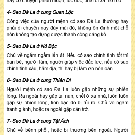
hay có chuyện phiền muộn, lục đục, phải đi xa mới có.
4- Sao Đà La ở cung Quan Lộc
Công việc của người mệnh có sao Đà La thường hay
phải di chuyển nay đây mái đó, không ổn định một chỗ
nên không tạo dựng được thành công đáng kể.
5- Sao Đà La ở Nô Bộc
Chủ về ngấm ngầm lấn át. Nếu có sao chính tinh tốt thì
bạn bè, người làm, người giúp việc đắc lực, nếu có sao
chính tinh xấu, hãm địa, thì hay bị làm ơn nên oán.
6- Sao Đà La ở cung Thiên Di
Người mệnh có sao Đà La luôn gặp những sự phiền
lòng. Ra ngoài hay gặp tai nạn, chết ở xa nhà, luôn luôn
gặp sự phiền lòng, tiền bạc dễ bị rủi ro. Chủ về ngầm
tranh giành, hoặc ra ngoài gặp cản trở.
7- Sao Đà La ở cung Tật Ách
Chủ về bệnh phổi, hoặc bị thương bên ngoài. Người