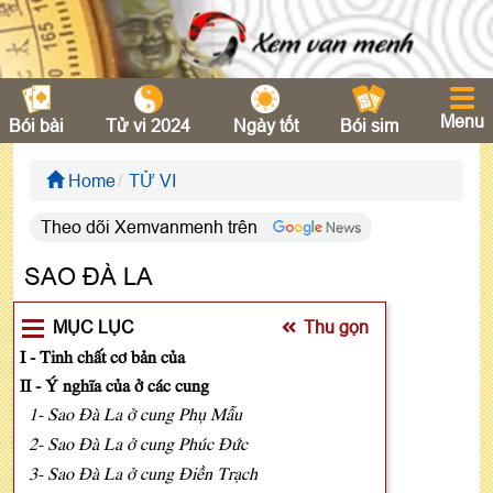
Menu
Bói bài
Tử vi 2024
Ngày tốt
Bói sim
Home
TỬ VI
Theo dõi Xemvanmenh trên
SAO ĐÀ LA
MỤC LỤC
Thu gọn
I - Tinh chất cơ bản của
II - Ý nghĩa của ở các cung
1- Sao Đà La ở cung Phụ Mẫu
2- Sao Đà La ở cung Phúc Đức
3- Sao Đà La ở cung Điền Trạch