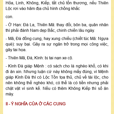
Hỏa, Linh, Không, Kiếp, tất chủ tổn thương, nếu Thiên
Lộc rơi vào hãm địa chủ hình chồng khắc
con.
- Ở Hạn: Đà La, Thiên Mã: thay đổi, bôn ba, quân nhân
thì phải đánh Nam dẹp Bắc, chinh chiến lâu ngày.
- Mã, Đà đồng cung, hay xung chiếu (chiết túc Mã: Ngựa
què): suy bại. Gây ra sự ngăn trở trong mọi công việc,
gây tai họa.
- Thiên Mã, Đà, Kình: bị tai nạn xe cộ.
- Kình Đà giáp Mệnh : có sách cho là nghèo khổ, có khi
đi ăn xin. Nhưng luận cứ này không mấy đúng, vì Mệnh
giáp Kình Đà thì có Lộc Tồn tọa thủ, chủ về tài lộc, cho
nên không thể nghèo khó, có thể là có tiền nhưng phải
chật vật vì sinh kế. Nếu có thêm Không Kiếp thì số ăn
mày.
II - Ý NGHĨA CỦA Ở CÁC CUNG