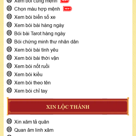
Xem bói cung mệnh
Chọn màu hợp mệnh
Xem bói biển số xe
Xem bói bài hàng ngày
Bói bài Tarot hàng ngày
Bói chứng minh thư nhân dân
Xem bói bài tình yêu
Xem bói bài thời vận
Xem bói nốt ruồi
Xem bói kiều
Xem bói theo tên
Xem bói chỉ tay
XIN LỘC THÁNH
Xin xăm tả quân
Quan âm linh xâm