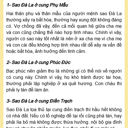
1- Sao Đà La ở cung Phụ Mẫu
Hai thân phụ và thân mẫu của người mệnh sao Đà La
thường xảy ra bất hòa, thường hay xung đột không đáng
có. Vợ chồng đã vậy, đến cả mối quan hệ giữa cha mẹ
và con cũng chẳng thể nào hợp tính nhau. Chính vì vậy,
người có sao này tốt nhất là nên ở xa cha mẹ vì cha mẹ
và con cái đều không hợp tính nhau rất dễ xảy ra vấn đề
hoặc bất hòa, ảnh hưởng đến tình cảm.
2- Sao Đà La ở cung Phúc Đức
Bạc phúc nên giảm thọ là những gì có thể nói về người
có cung này. Chính vì vậy, họ khó tránh được tai họa,
thường phải lập nghiệp ở xa quê hương. Con cháu thì
phải ly tán để làm ăn.
3- Sao Đà La ở cung Điền Trạch
Sao Đà La tọa thủ tại cung điền trạch thì hầu hết không
có nhà đất. Nếu có tổ nghiệp để lại rồi cũng phá tán, hay
phải lìa bỏ mà không được thừa hưởng. nội bộ gia đình