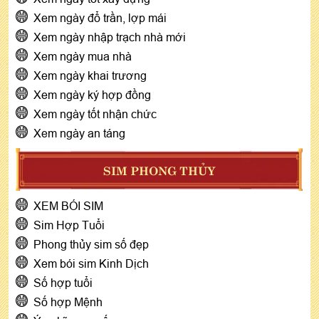
Xem ngày đổ trần, lợp mái
Xem ngày nhập trạch nhà mới
Xem ngày mua nhà
Xem ngày khai trương
Xem ngày ký hợp đồng
Xem ngày tốt nhận chức
Xem ngày an táng
SIM PHONG THỦY
XEM BÓI SIM
Sim Hợp Tuổi
Phong thủy sim số đẹp
Xem bói sim Kinh Dịch
Số hợp tuổi
Số hợp Mệnh