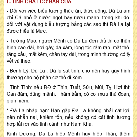
I - TINH CHẤT CƠ BẢN CỦA
- Đối với việc biểu tượng thức ăn, thức uống: Đà La ám
chỉ Cá nhỏ ở nước ngọt hay rượu mạnh. trong khi đó,
đối với vật dụng biểu tượng bằng các sao thì Đà La lại
được hiểu là Mực.
- Tướng Mạo: người Mệnh có Đà La đơn thủ thì có thân
hình cao dài, hơi gầy, da xám, lông tóc rậm rạp, mặt thô,
răng xấu, mắt kém, chân tay dài, trong mình thường có tỳ
vết và thẹo.
- Bệnh Lý: Đà La : Đà là sát tinh, cho nên hay gây hình
thương cho bộ phận cơ thể đi kèm.
- Tính Tình: nếu ĐĐ ở Thìn, Tuất, Sửu, Mùi, Tỵ, Hợi thì:
Can đảm, dũng mãnh. Thâm trầm, có cơ mưu thủ đoạn,
gian hiểm.
* Đà La nhập hạn: Hạn gặp Đà La không phải cát lợi,
nên nhẫn nại, khiêm tốn, nếu không có cát tinh tương
hợp tất rơi vào tình cảnh như Nam Kha.
Kình Dương, Đà La hiệp Mệnh hay hiệp Thân, thêm