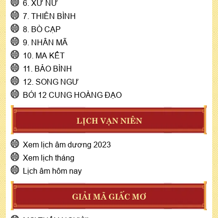
6. XỬ NỮ
7. THIÊN BÌNH
8. BÒ CẠP
9. NHÂN MÃ
10. MA KẾT
11. BẢO BÌNH
12. SONG NGƯ
BÓI 12 CUNG HOÀNG ĐẠO
LỊCH VẠN NIÊN
Xem lịch âm dương 2023
Xem lịch tháng
Lịch âm hôm nay
GIẢI MÃ GIẤC MƠ