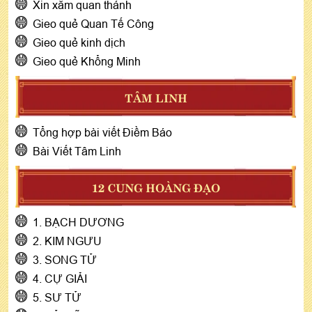
Xin xăm quan thánh
Gieo quẻ Quan Tế Công
Gieo quẻ kinh dịch
Gieo quẻ Khổng Minh
TÂM LINH
Tổng hợp bài viết Điềm Báo
Bài Viết Tâm Linh
12 CUNG HOÀNG ĐẠO
1. BẠCH DƯƠNG
2. KIM NGƯU
3. SONG TỬ
4. CỰ GIẢI
5. SƯ TỬ