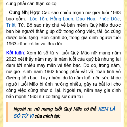
cũng phải cẩn thận xe cộ.
- Cung Nhị Hợp:
Các sao chiếu mệnh nữ giới tuổi 1963
bao gồm:
Lộc Tồn
,
Hồng Loan
,
Đào Hoa
,
Phúc Đức
,
Triệt
, Tử. Bộ sao này chủ về bản mệnh Quý Mão được
bạn bè người thân giúp đỡ trong công việc, tài lộc cũng
được biếu tặng. Bên cạnh đó, trong gia đình người tuổi
1963 cũng có tin vui đưa tới.
Kết luận:
Xem lá số tử vi tuổi Quý Mão nữ mạng năm
2023 xét thấy năm nay là năm tuổi của quý bà nhưng lại
đem tới nhiều may mắn về tiền bạc. Do đó, trong năm,
nữ giới sinh năm 1962 không phải vất vả, toan tính về
đường tiền bạc. Tuy nhiên, do là năm tuổi nên sức khỏe
người tuổi Mão bị ảnh hưởng nhiều, gây ra bất lợi cho
công việc cũng như đi lại. Ngoài ra, năm nay gia đình
bản mệnh 1963 nữ có tang sự đưa tới.
Ngoài ra, nữ mạng tuổi Quý Mão có thể
XEM LÁ
SỐ TỬ VI
của mình tại: