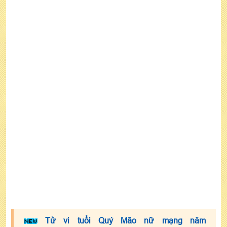
☯ Nữ tuổi Quý Mão có nên động thổ năm 2023
không?
☯ Nữ tuổi Mão 1963 năm 2023 mua xe tháng
nào tốt?
7- Xem tử vi tuổi Quý Mão nữ mạng năm 2023
theo tháng sinh
☯ Tử vi nữ 1963 năm 2023 sinh 6 tháng đầu năm
☯ Tử vi tuổi Quý Mão nữ mạng năm 2023 sinh 6
tháng cuối năm
Tử vi tuổi Quý Mão nữ mạng năm