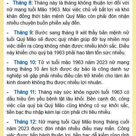
-
Tháng 8
:
Tháng này là tháng không thuận lợi đối với
nữ mạng tuổi Mão 1963. Mọi việc chủ về bất lợi và khó
khăn đồng thời bản mệnh Quý Mão còn phải đón nhận
nhiều chuyện buồn phiền xảy đến.
-
Tháng 9
:
Bước sang tháng 9 xét thấy bản mệnh nữ
tuổi Quý Mão sẽ được quý nhân giúp đỡ tuy nhiên mọi
việc diễn ra cũng không nhận được nhiều khởi sắc. Điều
này khiến cho quý bà 1963 phải hao tâm tổn sức nhiều.
-
Tháng 10
:
Tử vi tuổi mão 1963 năm 2023 nữ mạng
trong tháng 10 âm lịch được dự báo là công danh sự
nghiệp sẽ gặp phải nhiều điều cản trở khiến cho làm ăn
kinh doanh không thu được nhiều lợi nhuận.
-
Tháng 11
:
Tháng này sức khỏe người tuổi 1963 có
dấu hiệu ốm yếu bệnh tật lâu khỏi. Bên cạnh đó, công
việc của quý bà Quý Mão cũng không có sự khởi sắc,
tiền bạc thu nhập kém lại còn phải chi tiêu nhiều.
-
Tháng 12
:
Nữ mạng tuổi Quý Mão trong tháng cuối
năm 2023 được đón nhận nhiều điều may mắn. Công
việc được tiến hành thuận lợi, tiền bạc dễ kiếm rủng rỉnh