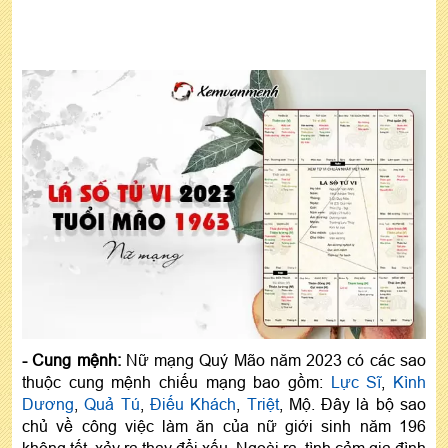
- Cung mệnh:
Nữ mạng Quý Mão năm 2023 có các sao
thuộc cung mệnh chiếu mạng bao gồm:
Lực Sĩ
,
Kình
Dương
,
Quả Tú
,
Điếu Khách
,
Triệt
, Mộ. Đây là bộ sao
chủ về công việc làm ăn của nữ giới sinh năm 196
không tốt, xảy ra thay đổi xấu. Ngoài ra, tình cảm gia đình