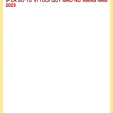
5- LÁ SỐ TỬ VI TUỔI QUÝ MÃO NỮ MẠNG NĂM
2023