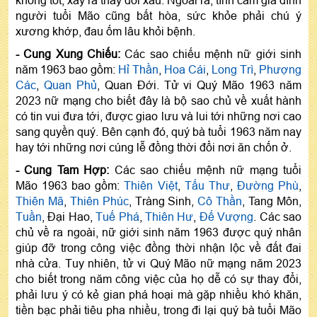
người tuổi Mão cũng bất hòa, sức khỏe phải chú ý
xương khớp, đau ốm lâu khỏi bệnh.
- Cung Xung Chiếu:
Các sao chiếu mệnh nữ giới sinh
năm 1963 bao gồm:
Hỉ Thần
,
Hoa Cái
,
Long Trì
,
Phượng
Các
,
Quan Phủ
, Quan Đới. Tử vi Quý Mão 1963 năm
2023 nữ mạng cho biết đây là bộ sao chủ về xuất hành
có tin vui đưa tới, được giao lưu và lui tới những nơi cao
sang quyền quý. Bên cạnh đó, quý bà tuổi 1963 năm nay
hay tới những nơi cúng lễ đồng thời đổi nơi ăn chốn ở.
- Cung Tam Hợp:
Các sao chiếu mệnh nữ mạng tuổi
Mão 1963 bao gồm:
Thiên Việt
,
Tấu Thư
,
Đường Phù
,
Thiên Mã
,
Thiên Phúc
, Tràng Sinh,
Cô Thần
, Tang Môn,
Tuần
, Đại Hao,
Tuế Phá
,
Thiên Hư
,
Đế Vượng
. Các sao
chủ về ra ngoài, nữ giới sinh năm 1963 được quý nhân
giúp đỡ trong công việc đồng thời nhận lộc về đất đai
nhà cửa. Tuy nhiên, tử vi Quý Mão nữ mạng năm 2023
cho biết trong năm công việc của họ dễ có sự thay đổi,
phải lưu ý có kẻ gian phá hoại mà gặp nhiều khó khăn,
tiền bạc phải tiêu pha nhiều, trong đi lại quý bà tuổi Mão