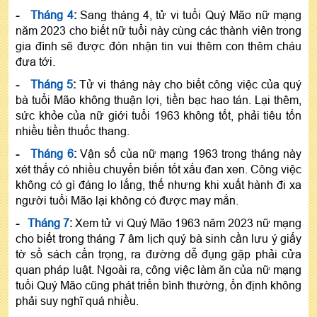
-
Tháng 4
:
Sang tháng 4, tử vi tuổi Quý Mão nữ mạng
năm 2023 cho biết nữ tuổi này cùng các thành viên trong
gia đình sẽ được đón nhận tin vui thêm con thêm cháu
đưa tới.
-
Tháng 5
:
Tử vi tháng này cho biết công việc của quý
bà tuổi Mão không thuận lợi, tiền bạc hao tán. Lại thêm,
sức khỏe của nữ giới tuổi 1963 không tốt, phải tiêu tốn
nhiều tiền thuốc thang.
-
Tháng 6
:
Vận số của nữ mạng 1963 trong tháng này
xét thấy có nhiều chuyển biến tốt xấu đan xen. Công việc
không có gì đáng lo lắng, thế nhưng khi xuất hành đi xa
người tuổi Mão lại không có được may mắn.
-
Tháng 7
:
Xem tử vi Quý Mão 1963 năm 2023 nữ mạng
cho biết trong tháng 7 âm lịch quý bà sinh cần lưu ý giấy
tờ sổ sách cẩn trọng, ra đường dễ đụng gặp phải cửa
quan pháp luật. Ngoài ra, công việc làm ăn của nữ mạng
tuổi Quý Mão cũng phát triển bình thường, ổn định không
phải suy nghĩ quá nhiều.