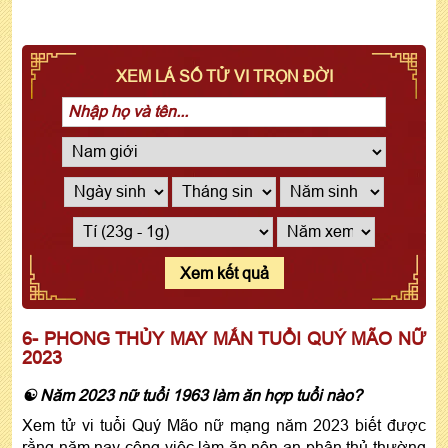
XEM LÁ SỐ TỬ VI TRỌN ĐỜI
Xem kết quả
6- PHONG THỦY MAY MẮN TUỔI QUÝ MÃO NỮ
2023
☯ Năm 2023 nữ tuổi 1963 làm ăn hợp tuổi nào?
Xem tử vi tuổi Quý Mão nữ mạng năm 2023 biết được
rằng năm nay công việc làm ăn nên an phận thủ thường