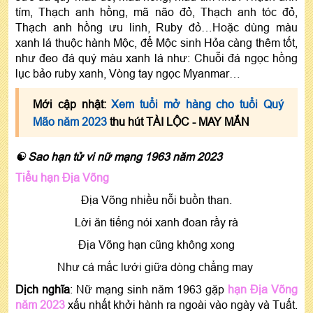
tím, Thạch anh hồng, mã não đỏ, Thạch anh tóc đỏ,
Thạch anh hồng ưu linh, Ruby đỏ…Hoặc dùng màu
xanh lá thuộc hành Mộc, để Mộc sinh Hỏa càng thêm tốt,
như đeo đá quý màu xanh lá như: Chuỗi đá ngọc hồng
lục bảo ruby xanh, Vòng tay ngọc Myanmar…
Mới cập nhật:
Xem tuổi mở hàng cho tuổi Quý
Mão năm 2023
thu hút TÀI LỘC - MAY MẮN
☯ Sao hạn tử vi nữ mạng 1963 năm 2023
Tiểu hạn Địa Võng
Địa Võng nhiều nỗi buồn than.
Lời ăn tiếng nói xanh đoan rầy rà
Ðịa Võng hạn cũng không xong
Như cá mắc lưới giữa dòng chẳng may
Dịch nghĩa
: Nữ mạng sinh năm 1963 gặp
hạn Địa Võng
năm 2023
xấu nhất khởi hành ra ngoài vào ngày và Tuất.