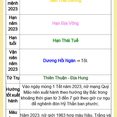
Sao Thái Dương
mệnh
2023
Hạn
năm
Hạn Địa Võng
2023
Hạn
Hạn Thái Tuế
tuổi
Vận
niên
Dương Hồi Ngàn
⇒ Tốt.
năm
2023
Tứ Trụ
Thiên Thuận - Địa Hung
Vào ngày mùng 1 Tết năm 2023, nữ mạng Quý
Hướng
Mão nên xuất hành theo hướng tây Bắc trong
tốt xuất
khoảng thời gian từ 3 đến 7 giờ theo giờ cư ngụ
hành
để nghênh đón Hỷ Thần ban phước.
Màu
Năm 2023, nữ giới 1963 hợp màu Nâu, Trắng và