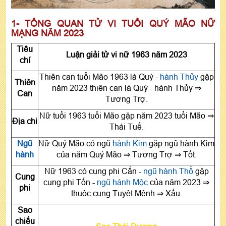
1- TỔNG QUAN TỬ VI TUỔI QUÝ MÃO NỮ
MẠNG NĂM 2023
Tiêu
Luận giải tử vi nữ 1963 năm 2023
chí
Thiên can tuổi Mão 1963 là Quý -
hành Thủy
gặp
Thiên
năm 2023 thiên can là Quý - hành Thủy ⇒
Can
Tương Trợ.
Nữ tuổi 1963 tuổi Mão gặp năm 2023 tuổi Mão ⇒
Địa chi
Thái Tuế.
Ngũ
Nữ Quý Mão có ngũ
hành Kim
gặp ngũ hành Kim
hành
của năm Quý Mão ⇒ Tương Trợ ⇒ Tốt.
Nữ 1963 có cung phi Cấn -
ngũ hành Thổ
gặp
Cung
cung phi Tốn -
ngũ hành Mộc
của năm 2023 ⇒
phi
thuộc cung Tuyệt Mệnh ⇒ Xấu.
Sao
chiếu