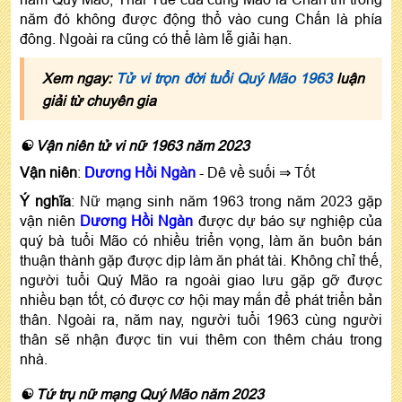
năm đó không được động thổ vào cung Chấn là phía
đông. Ngoài ra cũng có thể làm lễ giải hạn.
Xem ngay:
Tử vi trọn đời tuổi Quý Mão 1963
luận
giải từ chuyên gia
☯ Vận niên tử vi nữ 1963 năm 2023
Vận niên
:
Dương Hồi Ngàn
- Dê về suối ⇒ Tốt
Ý nghĩa
: Nữ mạng sinh năm 1963 trong năm 2023 gặp
vận niên
Dương Hồi Ngàn
được dự báo sự nghiệp của
quý bà tuổi Mão có nhiều triển vọng, làm ăn buôn bán
thuận thành gặp được dịp làm ăn phát tài. Không chỉ thế,
người tuổi Quý Mão ra ngoài giao lưu gặp gỡ được
nhiều bạn tốt, có được cơ hội may mắn để phát triển bản
thân. Ngoài ra, năm nay, người tuổi 1963 cùng người
thân sẽ nhận được tin vui thêm con thêm cháu trong
nhà.
☯ Tứ trụ nữ mạng Quý Mão năm 2023