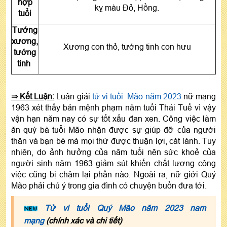
hợp
kỵ màu Đỏ, Hồng.
tuổi
Tướng
xương,
Xương con thỏ, tướng tinh con hưu
tướng
tinh
⇒ Kết Luận:
Luận giải
tử vi tuổi Mão năm 2023
nữ mạng
1963 xét thấy bản mệnh phạm năm tuổi Thái Tuế vì vậy
vận hạn năm nay có sự tốt xấu đan xen. Công việc làm
ăn quý bà tuổi Mão nhận được sự giúp đỡ của người
thân và bạn bè mà mọi thứ được thuận lợi, cát lành. Tuy
nhiên, do ảnh hưởng của năm tuổi nên sức khoẻ của
người sinh năm 1963 giảm sút khiến chất lượng công
việc cũng bị chậm lại phần nào. Ngoài ra, nữ giới Quý
Mão phải chú ý trong gia đình có chuyện buồn đưa tới.
Tử vi tuổi Quý Mão năm 2023 nam
mạng
(chính xác và chi tiết)