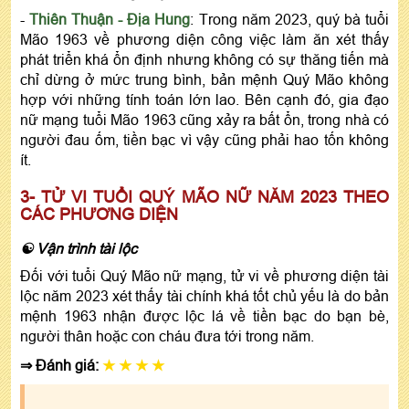
-
Thiên Thuận - Địa Hung
: Trong năm 2023, quý bà tuổi
Mão 1963 về phương diện công việc làm ăn xét thấy
phát triển khá ổn định nhưng không có sự thăng tiến mà
chỉ dừng ở mức trung bình, bản mệnh Quý Mão không
hợp với những tính toán lớn lao. Bên cạnh đó, gia đạo
nữ mạng tuổi Mão 1963 cũng xảy ra bất ổn, trong nhà có
người đau ốm, tiền bạc vì vậy cũng phải hao tốn không
ít.
3- TỬ VI TUỔI QUÝ MÃO NỮ NĂM 2023 THEO
CÁC PHƯƠNG DIỆN
☯ Vận trình tài lộc
Đối với tuổi Quý Mão nữ mạng, tử vi về phương diện tài
lộc năm 2023 xét thấy tài chính khá tốt chủ yếu là do bản
mệnh 1963 nhận được lộc lá về tiền bạc do bạn bè,
người thân hoặc con cháu đưa tới trong năm.
⇒ Đánh giá:
★ ★ ★ ★