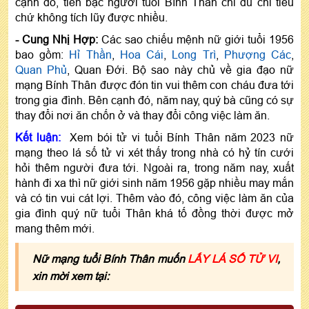
cạnh đó, tiền bạc người tuổi Bính Thân chỉ đủ chi tiêu
chứ không tích lũy được nhiều.
- Cung Nhị Hợp:
Các sao chiếu mệnh nữ giới tuổi 1956
bao gồm:
Hỉ Thần
,
Hoa Cái
,
Long Trì
,
Phượng Các
,
Quan Phủ
, Quan Đới. Bộ sao này chủ về gia đạo nữ
mạng Bính Thân được đón tin vui thêm con cháu đưa tới
trong gia đình. Bên cạnh đó, năm nay, quý bà cũng có sự
thay đổi nơi ăn chốn ở và thay đổi công việc làm ăn.
Kết luận:
Xem bói tử vi tuổi Bính Thân năm 2023 nữ
mạng theo lá số tử vi xét thấy trong nhà có hỷ tín cưới
hỏi thêm người đưa tới. Ngoài ra, trong năm nay, xuất
hành đi xa thì nữ giới sinh năm 1956 gặp nhiều may mắn
và có tin vui cát lợi. Thêm vào đó, công việc làm ăn của
gia đình quý nữ tuổi Thân khá tố đồng thời được mở
mang thêm mới.
Nữ mạng tuổi Bính Thân muốn
LẤY LÁ SỐ TỬ VI
,
xin mời xem tại: