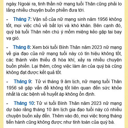
ngày. Ngoài ra, tinh thần nữ mạng tuổi Thân cũng phải lo
lắng nhiều chuyện buồn phiền đưa tới.
-
Tháng 7
:
Vận số của nữ mạng sinh năm 1956 không
tốt, mọi việc chủ về bất lợi và khó khăn. Bên cạnh đó,
quý bà tuổi Thân nên chú ý mồm miệng kẻo gặp tai bay
vạ gió.
-
Tháng 8
:
Xem bói tuổi Bính Thân năm 2023 nữ mạng
về gia đạo của nữ mạng tuổi này có tín hiệu không tốt,
các thành viên thiếu đi hòa khí, xảy ra nhiều chuyện
buồn phiền. Lại thêm, công việc làm ăn của quý bà cũng
không đạt được kết quả tốt.
-
Tháng 9
:
Tử vi tháng 9 âm lịch, nữ mạng tuổi Thân
1956 sẽ gặp vấn đề không tốt liên quan đến sức khỏe
nhất là các bệnh về huyết áp không ổn định.
-
Tháng 10
:
Tử vi tuổi Bính Thân năm 2023 nữ mạng
dự báo rằng tháng 10 âm lịch gia đạo tuổi này có nhiều
chuyện buồn xảy đến. Thêm vào đó, mọi việc trong tháng
tiến hành cũng không được như tính toán của quý bà.