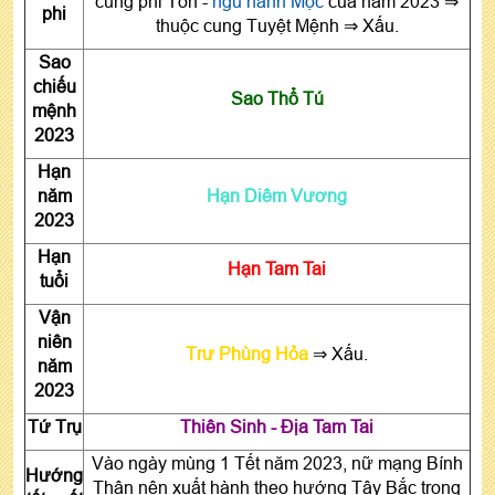
cung phi Tốn -
ngũ hành Mộc
của năm 2023 ⇒
phi
thuộc cung Tuyệt Mệnh ⇒ Xấu.
Sao
chiếu
Sao Thổ Tú
mệnh
2023
Hạn
năm
Hạn Diêm Vương
2023
Hạn
Hạn Tam Tai
tuổi
Vận
niên
Trư Phùng Hỏa
⇒ Xấu.
năm
2023
Tứ Trụ
Thiên Sinh - Địa Tam Tai
Vào ngày mùng 1 Tết năm 2023, nữ mạng Bính
Hướng
Thân nên xuất hành theo hướng Tây Bắc trong