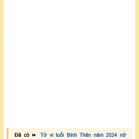
☯ Năm 2023 tuổi 1956 nữ mạng làm ăn hợp tuổi
nào?
☯ Nữ tuổi Bính Thân có nên động thổ làm nhà
năm 2023?
7- Tử vi tuổi Bính Thân năm 2023 nữ mạng theo
tháng sinh
☯ Tử vi nữ mạng 1956 năm 2023 sinh 6 tháng
đầu năm
☯ Tử vi tuổi Bính Thân năm 2023 nữ mạng sinh
6 tháng cuối năm
Đã có ⏩
Tử vi tuổi Bính Thân năm 2024 nữ