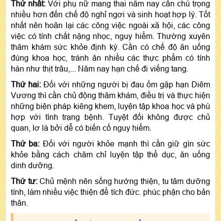
Thứ nhất:
Với phụ nữ mang thai năm nay cần chú trọng
nhiều hơn đến chế độ nghỉ ngơi và sinh hoạt hợp lý. Tốt
nhất nên hoãn lại các công việc ngoài xã hội, các công
việc có tính chất nặng nhọc, nguy hiểm. Thường xuyên
thăm khám sức khỏe định kỳ. Cần có chế độ ăn uống
đúng khoa học, tránh ăn nhiều các thực phẩm có tính
hàn như thịt trâu,... Năm nay hạn chế đi viếng tang.
Thứ hai:
Đối với những người bị đau ốm gặp hạn Diêm
Vương thì cần chủ động thăm khám, điều trị và thực hiện
những biện pháp kiêng khem, luyện tập khoa học và phù
hợp với tình trạng bệnh. Tuyệt đối không được chủ
quan, lơ là bởi dễ có biến cố nguy hiểm.
Thứ ba:
Đối với người khỏe mạnh thì cần giữ gìn sức
khỏe bằng cách chăm chỉ luyện tập thể dục, ăn uống
dinh dưỡng.
Thứ tư:
Chủ mệnh nên sống hướng thiện, tu tâm dưỡng
tính, làm nhiều việc thiện để tích đức. phúc phận cho bản
thân.