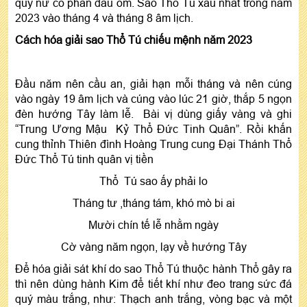
quý nữ có phần đau ốm. Sao Thổ Tú xấu nhất trong năm
2023 vào tháng 4 và tháng 8 âm lịch.
Cách hóa giải sao Thổ Tú chiếu mệnh năm 2023
Đầu năm nên cầu an, giải hạn mỗi tháng và nên cúng
vào ngày 19 âm lịch và cúng vào lúc 21 giờ, thắp 5 ngọn
đèn hướng Tây làm lễ. Bài vị dùng giấy vàng và ghi
“Trung Ương Mậu Kỷ Thổ Đức Tinh Quân”. Rồi khấn
cung thỉnh Thiên đình Hoàng Trung cung Đại Thánh Thổ
Đức Thổ Tú tinh quân vị tiền
Thổ Tú sao ấy phải lo
Tháng tư ,tháng tám, khó mò bi ai
Mười chín tế lễ nhằm ngày
Cờ vàng năm ngọn, lạy về hướng Tây
Để hóa giải sát khí do sao Thổ Tú thuộc hành Thổ gây ra
thì nên dùng hành Kim để tiết khí như đeo trang sức đá
quý màu trắng, như: Thạch anh trắng, vòng bạc và một