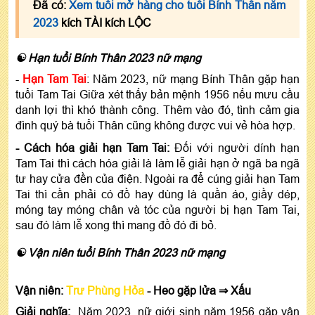
Đã có:
Xem tuổi mở hàng cho tuổi Bính Thân năm
2023
kích TÀI kích LỘC
☯ Hạn tuổi Bính Thân 2023 nữ mạng
-
Hạn Tam Tai
: Năm 2023, nữ mạng Bính Thân gặp hạn
tuổi Tam Tai Giữa xét thấy bản mệnh 1956 nếu mưu cầu
danh lợi thì khó thành công. Thêm vào đó, tình cảm gia
đình quý bà tuổi Thân cũng không được vui vẻ hòa hợp.
- Cách hóa giải hạn Tam Tai:
Đối với người dính hạn
Tam Tai thì cách hóa giải là làm lễ giải hạn ở ngã ba ngã
tư hay cửa đền của điện. Ngoài ra để cúng giải hạn Tam
Tai thì cần phải có đồ hay dùng là quần áo, giầy dép,
móng tay móng chân và tóc của người bị hạn Tam Tai,
sau đó làm lễ xong thì mang đồ đó đi bỏ.
☯ Vận niên tuổi Bính Thân 2023 nữ mạng
Vận niên:
Trư Phùng Hỏa
- Heo gặp lửa ⇒ Xấu
Giải nghĩa:
Năm 2023, nữ giới sinh năm 1956 gặp vận