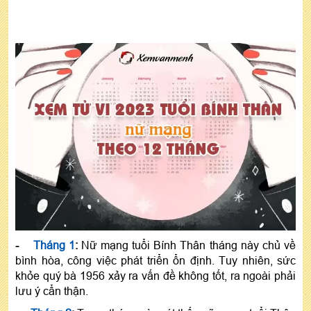
-
Tháng 1
:
Nữ mạng tuổi Bính Thân tháng này chủ về
bình hòa, công việc phát triển ổn định. Tuy nhiên, sức
khỏe quý bà 1956 xảy ra vấn đề không tốt, ra ngoài phải
lưu ý cẩn thận.