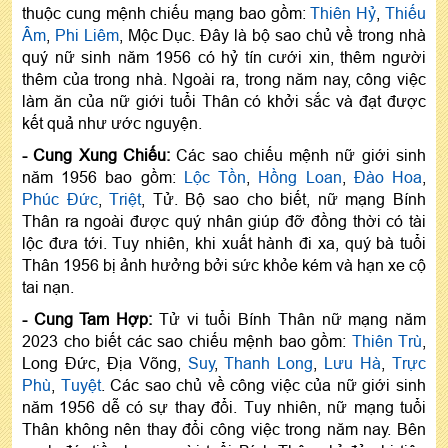
thuộc cung mệnh chiếu mạng bao gồm:
Thiên Hỷ
,
Thiếu
Âm
,
Phi Liêm
, Mộc Dục. Đây là bộ sao chủ về trong nhà
quý nữ sinh năm 1956 có hỷ tín cưới xin, thêm người
thêm của trong nhà. Ngoài ra, trong năm nay, công việc
làm ăn của nữ giới tuổi Thân có khởi sắc và đạt được
kết quả như ước nguyện.
- Cung Xung Chiếu:
Các sao chiếu mệnh nữ giới sinh
năm 1956 bao gồm:
Lộc Tồn
,
Hồng Loan
,
Đào Hoa
,
Phúc Đức
,
Triệt
, Tử. Bộ sao cho biết, nữ mạng Bính
Thân ra ngoài được quý nhân giúp đỡ đồng thời có tài
lộc đưa tới. Tuy nhiên, khi xuất hành đi xa, quý bà tuổi
Thân 1956 bị ảnh hưởng bởi sức khỏe kém và hạn xe cộ
tai nạn.
- Cung Tam Hợp:
Tử vi tuổi Bính Thân nữ mạng năm
2023 cho biết các sao chiếu mệnh bao gồm:
Thiên Trù
,
Long Đức, Địa Võng,
Suy
,
Thanh Long
,
Lưu Hà
,
Trực
Phù
,
Tuyệt
. Các sao chủ về công việc của nữ giới sinh
năm 1956 dễ có sự thay đổi. Tuy nhiên, nữ mạng tuổi
Thân không nên thay đổi công việc trong năm nay. Bên