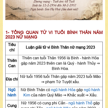
1- TỔNG QUAN TỬ VI TUỔI BÍNH THÂN NĂM
2023 NỮ MẠNG
Tiêu
Luận giải tử vi Bính Thân nữ mạng 2023
chí
Thiên can tuổi Thân 1956 là Bính - hành Hỏa
Thiên
gặp năm 2023 thiên can là Quý - hành Thủy ⇒
Can
Bình Hòa.
Nữ tuổi 1956 tuổi Thân gặp năm 2023 tuổi Mão
Địa chi
⇒ phạm Tứ Tuyệt xấu.
Ngũ
Nữ Bính Thân có
ngũ hành Hỏa
gặp
ngũ hành
hành
Kim
của năm Quý Mão ⇒ Khắc xuất ⇒ Xấu.
Nữ 1956 có cung phi Cấn -
ngũ hành Thổ
gặp
Cung