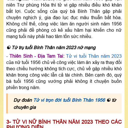
niên Trư phùng Hỏa thì tử vi gặp nhiều điều khó khăn
bất lợi. Cuộc sống của quý bà Bính Thân gặp phải
chuyện nghịch ý, gia đạo lục đục mâu thuẫn bất hòa.
Không chỉ thế, công việc làm ăn người sinh năm 1956
cũng phải đề phòng có kẻ xấu hãm hại khiến cho nữ
mạng tuổi này phải hao tâm tổn sức nhiều.
☯ Tứ trụ tuổi Bính Thân năm 2023 nữ mạng
-
Thiên Sinh - Địa Tam Tai:
Tử vi tuổi Thân năm 2023
của nữ tuổi 1956 chủ về công việc làm ăn xảy ra thay đổi
theo chiều hướng không tích cực, chủ về gặp nhiều khó
khăn trong công việc lẫn cả tài chính. Bên cạnh đó, quý
bà tuổi 1956 cũng vướng phải không ít chuyện buồn
phiền trong năm.
Dự đoán
Tử vi trọn đời tuổi Bính Thân 1956
☯ từ
chuyên gia
3- TỬ VI NỮ BÍNH THÂN NĂM 2023 THEO CÁC
PHƯƠNG DIỆN