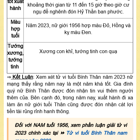
tốt xuất
khoảng thời gian từ 11 đến 15 giờ theo giờ cư
hành
ngụ để nghênh đón Hỷ Thần ban phước.
Màu
Năm 2023, nữ giới 1956 hợp màu Đỏ, Hồng và
hợp
kỵ màu Đen.
tuổi
Tướng
Xương con khỉ, tướng tinh con quạ
xương,
tướng
tinh
⇒
Kết Luận
: Xem xét tử vi tuổi Bính Thân năm 2023 nữ
mạng thấy rằng năm nay là một năm khá tốt. Gia đình
quý nữ Bính Thân được đón nhận tin vui thêm người
thêm của. Bên cạnh đó, trong năm nay, xuất hành đi xa
làm ăn nữ giới tuổi Thân cũng được đón nhận cát lợi
tiền tài rủng rỉnh hanh thông.
Đối với NAM tuổi 1956, xem phần luận giải tử vi
2023 chính xác tại ⏩
Tử vi tuổi Bính Thân nam