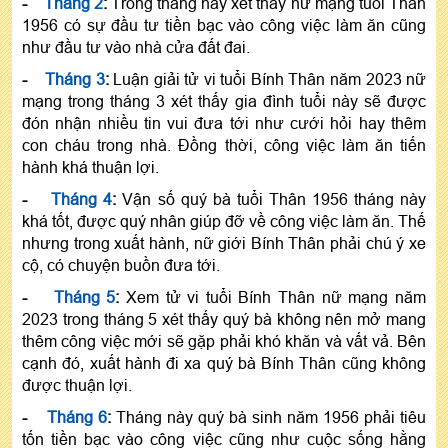
-
Tháng 2
:
Trong tháng này xét thấy nữ mạng tuổi Thân
1956 có sự đầu tư tiền bạc vào công việc làm ăn cũng
như đầu tư vào nhà cửa đất đai.
-
Tháng 3
:
Luận giải tử vi tuổi Bính Thân năm 2023 nữ
mạng trong tháng 3 xét thấy gia đình tuổi này sẽ được
đón nhận nhiều tin vui đưa tới như cưới hỏi hay thêm
con cháu trong nhà. Đồng thời, công việc làm ăn tiến
hành khá thuận lợi.
-
Tháng 4
:
Vận số quý bà tuổi Thân 1956 tháng này
khá tốt, được quý nhân giúp đỡ về công việc làm ăn. Thế
nhưng trong xuất hành, nữ giới Bính Thân phải chú ý xe
cộ, có chuyện buồn đưa tới.
-
Tháng 5
:
Xem tử vi tuổi Bính Thân nữ mạng năm
2023 trong tháng 5 xét thấy quý bà không nên mở mang
thêm công việc mới sẽ gặp phải khó khăn và vất vả. Bên
cạnh đó, xuất hành đi xa quý bà Bính Thân cũng không
được thuận lợi.
-
Tháng 6
:
Tháng này quý bà sinh năm 1956 phải tiêu
tốn tiền bạc vào công việc cũng như cuộc sống hằng