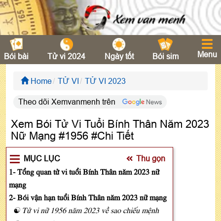
Menu
Bói bài
Tử vi 2024
Ngày tốt
Bói sim
Home
TỬ VI
TỬ VI 2023
Theo dõi Xemvanmenh trên
Xem Bói Tử Vi Tuổi Bính Thân Năm 2023
Nữ Mạng #1956 #Chi Tiết
MỤC LỤC
Thu gọn
1- Tổng quan tử vi tuổi Bính Thân năm 2023 nữ
mạng
2- Bói vận hạn tuổi Bính Thân năm 2023 nữ mạng
☯ Tử vi nữ 1956 năm 2023 về sao chiếu mệnh