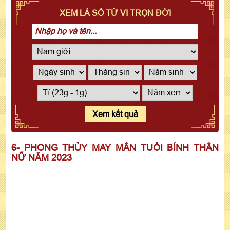
XEM LÁ SỐ TỬ VI TRỌN ĐỜI
Xem kết quả
6- PHONG THỦY MAY MẮN TUỔI BÍNH THÂN
NỮ NĂM 2023