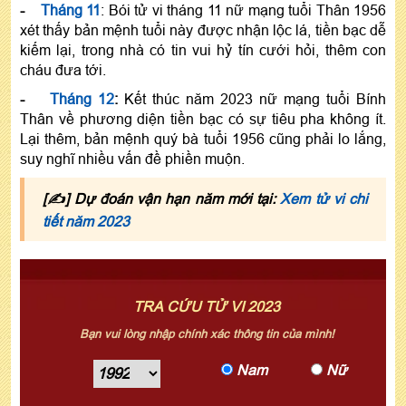
-
Tháng 11
: Bói tử vi tháng 11 nữ mạng tuổi Thân 1956
xét thấy bản mệnh tuổi này được nhận lộc lá, tiền bạc dễ
kiếm lại, trong nhà có tin vui hỷ tín cưới hỏi, thêm con
cháu đưa tới.
-
Tháng 12
:
Kết thúc năm 2023 nữ mạng tuổi Bính
Thân về phương diện tiền bạc có sự tiêu pha không ít.
Lại thêm, bản mệnh quý bà tuổi 1956 cũng phải lo lắng,
suy nghĩ nhiều vấn đề phiền muộn.
[✍] Dự đoán vận hạn năm mới tại:
Xem tử vi chi
tiết năm 2023
TRA CỨU TỬ VI 2023
Bạn vui lòng nhập chính xác thông tin của mình!
Nam
Nữ