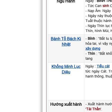
Ngũ Hành
Ngày :
BÍNH TH
- Tức Can
sinh
C
- Nạp Âm: Ngày
- Ngày này thuộ
Tuất thuộc hành
- Ngày Thìn lục
Thìn, hình Mùi, 
Bành Tổ Bách Kị
-
Bính
: “Bất tu 
hỏa tai, vì vậy
Nhật
xây dựng
-
Thìn
: “Bất khố
tang
Khổng Minh Lục
Ngày :
Tiểu cát
tức ngày Cát. Tr
Diệu
hanh thông, thuậ
Hướng xuất hành
- Xuất hành hướ
'
Tài Thần
'.