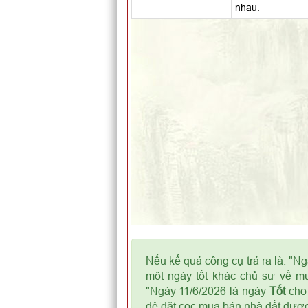
nhau.
Nếu kế quả công cụ trả ra là: "N
một ngày tốt khác chủ sự về mu
"Ngày 11/6/2026 là ngày
Tốt
cho 
để đặt cọc mua bán nhà đất được 