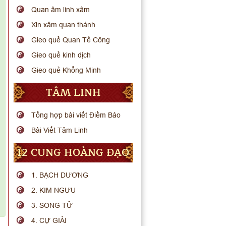
Quan âm linh xâm
Xin xăm quan thánh
Gieo quẻ Quan Tế Công
Gieo quẻ kinh dịch
Gieo quẻ Khổng Minh
TÂM LINH
Tổng hợp bài viết Điềm Báo
Bài Viết Tâm Linh
12 CUNG HOÀNG ĐẠO
1. BẠCH DƯƠNG
2. KIM NGƯU
3. SONG TỬ
4. CỰ GIẢI