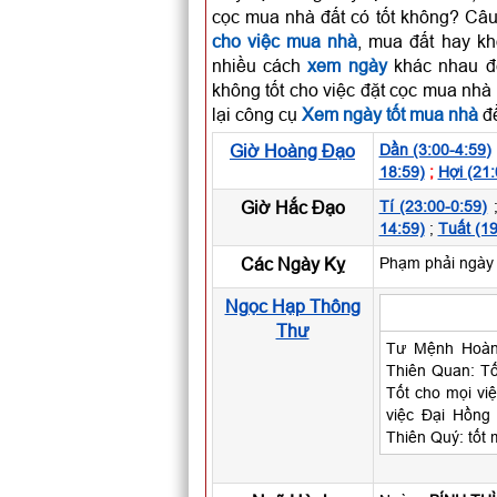
cọc mua nhà đất có tốt không? Câu
cho việc mua nhà
, mua đất hay kh
nhiều cách
xem ngày
khác nhau để
không tốt cho việc đặt cọc mua nhà
lại công cụ
Xem ngày tốt mua nhà
để
Giờ Hoàng Đạo
Dần (3:00-4:59)
18:59)
;
Hợi (21:
Giờ Hắc Đạo
Tí (23:00-0:59)
14:59)
;
Tuất (19
Các Ngày Kỵ
Phạm phải ngày 
Ngọc Hạp Thông
Thư
Tư Mệnh Hoàng
Thiên Quan: Tố
Tốt cho mọi vi
việc Đại Hồng
Thiên Quý: tốt 