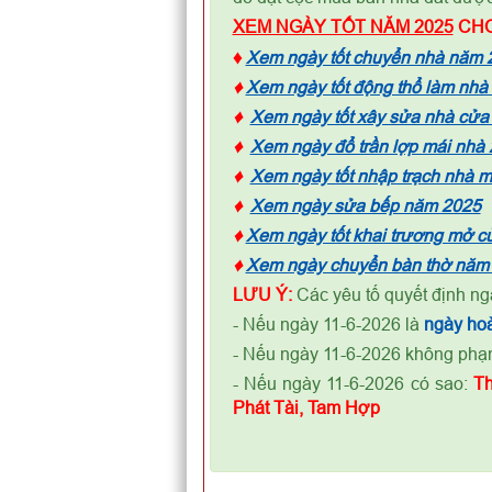
XEM NGÀY TỐT NĂM 2025
CHO
♦
Xem ngày tốt chuyển nhà năm 
♦
Xem ngày tốt động thổ làm nhà
♦
Xem ngày tốt xây sửa nhà cửa
♦
Xem ngày đổ trần lợp mái nhà
♦
Xem ngày tốt nhập trạch nhà 
♦
Xem ngày sửa bếp năm 2025
♦
Xem ngày tốt khai trương mở 
♦
Xem ngày chuyển bàn thờ năm
LƯU Ý:
Các yêu tố quyết định ng
- Nếu ngày 11-6-2026 là
ngày
h
o
- Nếu ngày 11-6-2026 không ph
- Nếu ngày 11-6-2026 có sao:
Th
Phát Tài, Tam Hợp