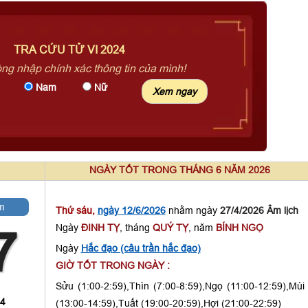
TRA CỨU TỬ VI 2024
òng nhập chính xác thông tin của mình!
Nam
Nữ
NGÀY TỐT TRONG THÁNG 6 NĂM 2026
m
Thứ sáu,
ngày 12/6/2026
nhằm ngày
27/4/2026 Âm lịch
Ngày
ĐINH TỴ
, tháng
QUÝ TỴ
, năm
BÍNH NGỌ
7
Ngày
Hắc đạo (câu trần hắc đạo)
GIỜ TỐT TRONG NGÀY :
Sửu (1:00-2:59),Thìn (7:00-8:59),Ngọ (11:00-12:59),Mùi
 4
(13:00-14:59),Tuất (19:00-20:59),Hợi (21:00-22:59)