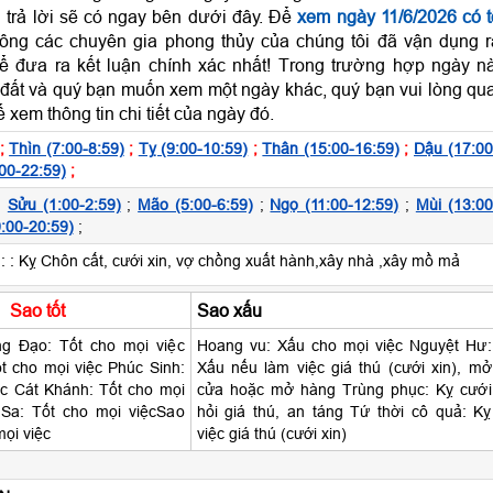
 trả lời sẽ có ngay bên dưới đây. Để
xem ngày 11/6/2026 có t
ông các chuyên gia phong thủy của chúng tôi đã vận dụng r
 đưa ra kết luận chính xác nhất! Trong trường hợp ngày n
 đất và quý bạn muốn xem một ngày khác, quý bạn vui lòng qu
 xem thông tin chi tiết của ngày đó.
;
Thìn (7:00-8:59)
;
Tỵ (9:00-10:59)
;
Thân (15:00-16:59)
;
Dậu (17:00
00-22:59)
;
;
Sửu (1:00-2:59)
;
Mão (5:00-6:59)
;
Ngọ (11:00-12:59)
;
Mùi (13:00
:00-20:59)
;
:
: Kỵ Chôn cất, cưới xin, vợ chồng xuất hành,xây nhà ,xây mồ mả
Sao tốt
Sao xấu
 Đạo: Tốt cho mọi việc
Hoang vu: Xấu cho mọi việc Nguyệt Hư:
t cho mọi việc Phúc Sinh:
Xấu nếu làm việc giá thú (cưới xin), mở
ệc Cát Khánh: Tốt cho mọi
cửa hoặc mở hàng Trùng phục: Kỵ cưới
 Sa: Tốt cho mọi việcSao
hỏi giá thú, an táng Tứ thời cô quả: Kỵ
mọi việc
việc giá thú (cưới xin)