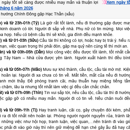
 ngày tốt sẽ càng được nhiều may mắn và thuận lợi
Xem ngày tố
 tháng 6 năm 2026
 hướng Chính Đông gặp Hạc Thần (xấu)
) và từ 23h-01h (Tý)
Là giờ rất tốt lành, nếu đi thường gặp được ma
kinh doanh có lời. Người đi sắp về nhà. Phụ nữ có tin mừng. Mọi việ
a hợp. Nếu có bệnh cầu thì sẽ khỏi, gia đình đều mạnh khỏe.
) và từ 01-03h (Sửu)
Cầu tài thì không có lợi, hoặc hay bị trái ý. Nếu r
p nạn, việc quan trọng thì phải đòn, gặp ma quỷ nên cúng tế thì mới an.
n) và từ 03h-05h (Dần)
Mọi công việc đều được tốt lành, tốt nhất cầ
ng Tây Nam – Nhà cửa được yên lành. Người xuất hành thì đều bìn
) và từ 05h-07h (Mão)
Mưu sự khó thành, cầu lộc, cầu tài mờ mịt. Kiệ
 hoãn lại. Người đi xa chưa có tin về. Mất tiền, mất của nếu đi hướn
anh mới thấy. Đề phòng tranh cãi, mâu thuẫn hay miệng tiếng tầ
 chậm, lâu la nhưng tốt nhất làm việc gì đều cần chắc chắn.
t) và từ 07h-09h (Thìn)
Tin vui sắp tới, nếu cầu lộc, cầu tài thì đi hướn
ệc gặp gỡ có nhiều may mắn. Người đi có tin về. Nếu chăn nuôi đề
) và từ 09h-11h (Tị)
Hay tranh luận, cãi cọ, gây chuyện đói kém, phả
ra đi tốt nhất nên hoãn lại. Phòng người người nguyền rủa, tránh lâ
 những việc như hội họp, tranh luận, việc quan,…nên tránh đi vào gi
c phải đi vào giờ này thì nên giữ miệng để hạn ché gây ẩu đả hay cã