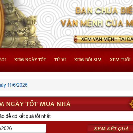
BÓI
XEM NGÀY TỐT
TỬ VI
XEM BÓI SIM
XEM TUỔI
ày 11/6/2026
M NGÀY TỐT MUA NHÀ
o để có kết quả tốt nhất
XEM KẾT QUẢ