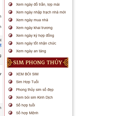
Xem ngày đổ trần, lợp mái
Xem ngày nhập trạch nhà mới
m
Xem ngày mua nhà
h
Xem ngày khai trương
Xem ngày ký hợp đồng
ị
Xem ngày tốt nhận chức
t
Xem ngày an táng
g
SIM PHONG THỦY
ự
XEM BÓI SIM
Sim Hợp Tuổi
Phong thủy sim số đẹp
Xem bói sim Kinh Dịch
Số hợp tuổi
n
Số hợp Mệnh