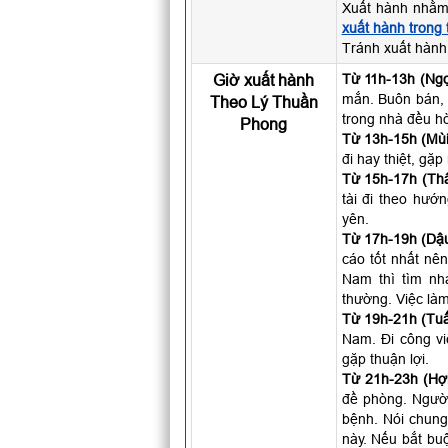
Xuất hành nhằm
xuất hành trong
Tránh xuất hành
Giờ xuất hành
Từ 11h-13h (Ngọ
mắn. Buôn bán, 
Theo Lý Thuần
trong nhà đều hò
Phong
Từ 13h-15h (Mùi
đi hay thiệt, gặ
Từ 15h-17h (Thâ
tài đi theo hướ
yên.
Từ 17h-19h (Dậu
cáo tốt nhất nên
Nam thì tìm nh
thường. Việc làm
Từ 19h-21h (Tuấ
Nam. Đi công vi
gặp thuận lợi.
Từ 21h-23h (Hợi
đề phòng. Người 
bệnh. Nói chung
này. Nếu bắt buộ