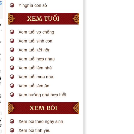
t
Ý nghĩa con số
XEM TUỔI
y
c
Xem tuổi vợ chồng
Xem tuổi sinh con
a
Xem tuổi kết hôn
u
Xem tuổi hợp nhau
h
Xem tuổi làm nhà
n
Xem tuổi mua nhà
g
m
Xem tuổi làm ăn
Xem hướng nhà hợp tuổi
g
u
XEM BÓI
i
y
Xem bói theo ngày sinh
ờ
Xem bói tình yêu
i