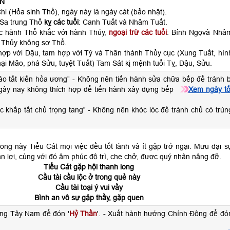
ÌN
hi (Hỏa sinh Thổ), ngày này là ngày cát (bảo nhật).
 Sa trung Thổ
kỵ các tuổi
: Canh Tuất và Nhâm Tuất.
c hành Thổ khắc với hành Thủy,
ngoại trừ các tuổi
: Bính Ngọvà Nhâ
 Thủy không sợ Thổ.
 hợp với Dậu, tam hợp với Tý và Thân thành Thủy cục (Xung Tuất, hìn
hại Mão, phá Sửu, tuyệt Tuất) Tam Sát kị mệnh tuổi Tỵ, Dậu, Sửu.
táo tất kiến hỏa ương” - Không nên tiến hành sửa chữa bếp để tránh b
 ngày nay không thích hợp để tiến hành xây dựng bếp
Xem ngày tố
c khấp tất chủ trọng tang” - Không nên khóc lóc để tránh chủ có trùn
ong này Tiểu Cát mọi việc đều tốt lành và ít gặp trở ngại. Mưu đại s
n lợi, cùng với đó âm phúc độ trì, che chở, được quý nhân nâng đỡ.
Tiểu Cát gặp hội thanh long
Cầu tài cầu lộc ở trong quẻ này
Cầu tài toại ý vui vầy
Bình an vô sự gặp thầy, gặp quen
ng Tây Nam để đón '
Hỷ Thần
'. - Xuất hành hướng Chính Đông để đó