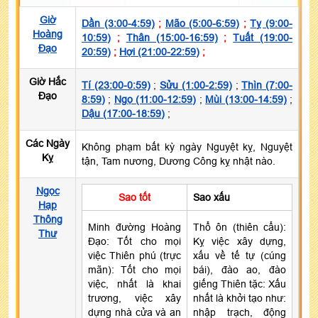
Giờ
Dần (3:00-4:59)
;
Mão (5:00-6:59)
;
Tỵ (9:00-
Hoàng
10:59)
;
Thân (15:00-16:59)
;
Tuất (19:00-
Đạo
20:59)
;
Hợi (21:00-22:59)
;
Giờ Hắc
Tí (23:00-0:59)
;
Sửu (1:00-2:59)
;
Thìn (7:00-
Đạo
8:59)
;
Ngọ (11:00-12:59)
;
Mùi (13:00-14:59)
;
Dậu (17:00-18:59)
;
Các Ngày
Không phạm bất kỳ ngày Nguyệt kỵ, Nguyệt
Kỵ
tận, Tam nương, Dương Công kỵ nhật nào.
Ngọc
Sao tốt
Sao xấu
Hạp
Thông
Minh đường Hoàng
Thổ ôn (thiên cẩu):
Thư
Đạo: Tốt cho mọi
Kỵ việc xây dựng,
việc Thiên phú (trực
xấu về tế tự (cúng
mãn): Tốt cho mọi
bái), đào ao, đào
việc, nhất là khai
giếng Thiên tặc: Xấu
trương, việc xây
nhất là khởi tạo như:
dựng nhà cửa và an
nhập trạch, động