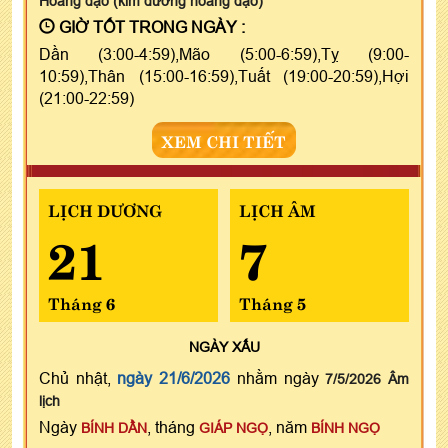
Hoàng đạo (kim đường hoàng đạo)
GIỜ TỐT TRONG NGÀY :
Dần (3:00-4:59),Mão (5:00-6:59),Tỵ (9:00-
10:59),Thân (15:00-16:59),Tuất (19:00-20:59),Hợi
(21:00-22:59)
XEM CHI TIẾT
LỊCH DƯƠNG
LỊCH ÂM
21
7
Tháng 6
Tháng 5
NGÀY
XẤU
Chủ nhật,
ngày 21/6/2026
nhằm ngày
7/5/2026 Âm
lịch
Ngày
, tháng
, năm
BÍNH DẦN
GIÁP NGỌ
BÍNH NGỌ