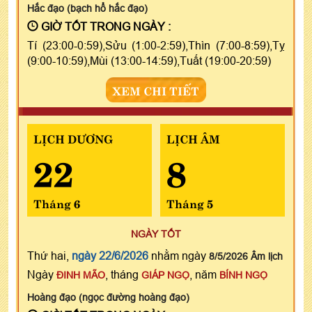
Hắc đạo (bạch hổ hắc đạo)
GIỜ TỐT TRONG NGÀY :
Tí (23:00-0:59),Sửu (1:00-2:59),Thìn (7:00-8:59),Tỵ
(9:00-10:59),Mùi (13:00-14:59),Tuất (19:00-20:59)
XEM CHI TIẾT
LỊCH DƯƠNG
LỊCH ÂM
22
8
Tháng 6
Tháng 5
NGÀY TỐT
Thứ hai,
ngày 22/6/2026
nhằm ngày
8/5/2026 Âm lịch
Ngày
, tháng
, năm
ĐINH MÃO
GIÁP NGỌ
BÍNH NGỌ
Hoàng đạo (ngọc đường hoàng đạo)