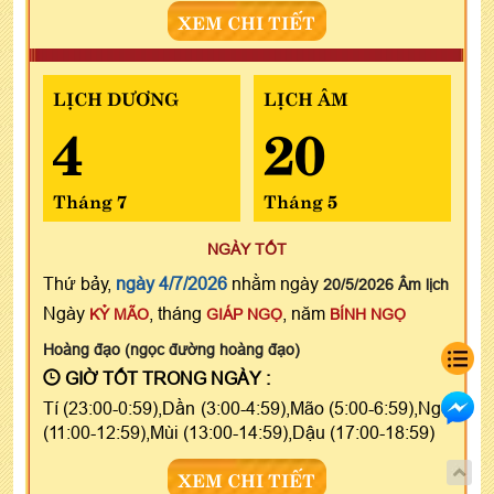
XEM CHI TIẾT
LỊCH DƯƠNG
LỊCH ÂM
4
20
Tháng 7
Tháng 5
NGÀY TỐT
Thứ bảy,
ngày 4/7/2026
nhằm ngày
20/5/2026 Âm lịch
Ngày
, tháng
, năm
KỶ MÃO
GIÁP NGỌ
BÍNH NGỌ
Hoàng đạo (ngọc đường hoàng đạo)
GIỜ TỐT TRONG NGÀY :
Tí (23:00-0:59),Dần (3:00-4:59),Mão (5:00-6:59),Ngọ
(11:00-12:59),Mùi (13:00-14:59),Dậu (17:00-18:59)
XEM CHI TIẾT