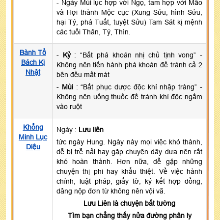
- Ngày Mùi lục hợp với Ngọ, tam hợp với Mão
và Hợi thành Mộc cục (Xung Sửu, hình Sửu,
hại Tý, phá Tuất, tuyệt Sửu) Tam Sát kị mệnh
các tuổi Thân, Tý, Thìn.
Bành Tổ
-
Kỷ
: “Bất phá khoán nhị chủ tịnh vong” -
Bách Kị
Không nên tiến hành phá khoán để tránh cả 2
Nhật
bên đều mất mát
-
Mùi
: “Bất phục dược độc khí nhập tràng” -
Không nên uống thuốc để tránh khí độc ngấm
vào ruột
Khổng
Ngày :
Lưu liên
Minh Lục
tức ngày Hung. Ngày này mọi việc khó thành,
Diệu
dễ bị trễ nải hay gặp chuyện dây dưa nên rất
khó hoàn thành. Hơn nữa, dễ gặp những
chuyện thị phi hay khẩu thiệt. Về việc hành
chính, luật pháp, giấy tờ, ký kết hợp đồng,
dâng nộp đơn từ không nên vội vã.
Lưu Liên là chuyện bất tường
Tìm bạn chẳng thấy nửa đường phân ly