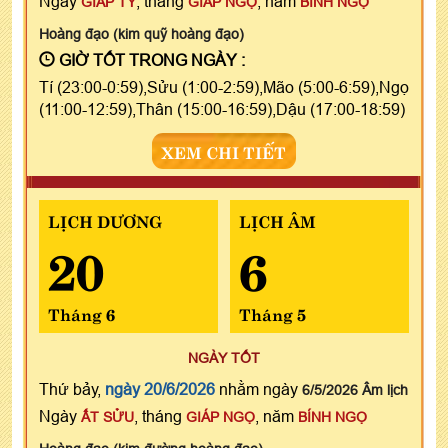
Ngày
, tháng
, năm
GIÁP TÝ
GIÁP NGỌ
BÍNH NGỌ
Hoàng đạo (kim quỹ hoàng đạo)
GIỜ TỐT TRONG NGÀY :
Tí (23:00-0:59),Sửu (1:00-2:59),Mão (5:00-6:59),Ngọ
(11:00-12:59),Thân (15:00-16:59),Dậu (17:00-18:59)
XEM CHI TIẾT
LỊCH DƯƠNG
LỊCH ÂM
20
6
Tháng 6
Tháng 5
NGÀY TỐT
Thứ bảy,
ngày 20/6/2026
nhằm ngày
6/5/2026 Âm lịch
Ngày
, tháng
, năm
ẤT SỬU
GIÁP NGỌ
BÍNH NGỌ