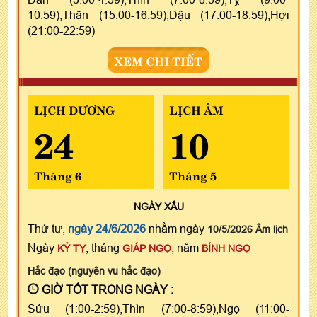
10:59),Thân (15:00-16:59),Dậu (17:00-18:59),Hợi
(21:00-22:59)
XEM CHI TIẾT
LỊCH DƯƠNG
LỊCH ÂM
24
10
Tháng 6
Tháng 5
NGÀY
XẤU
Thứ tư,
ngày 24/6/2026
nhằm ngày
10/5/2026 Âm lịch
Ngày
, tháng
, năm
KỶ TỴ
GIÁP NGỌ
BÍNH NGỌ
Hắc đạo (nguyên vu hắc đạo)
GIỜ TỐT TRONG NGÀY :
Sửu (1:00-2:59),Thìn (7:00-8:59),Ngọ (11:00-