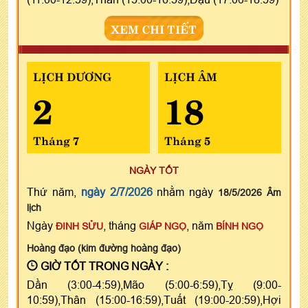
XEM CHI TIẾT
LỊCH DƯƠNG
LỊCH ÂM
2
18
Tháng 7
Tháng 5
NGÀY TỐT
Thứ năm,
ngày 2/7/2026
nhằm ngày
18/5/2026 Âm
lịch
Ngày
, tháng
, năm
ĐINH SỬU
GIÁP NGỌ
BÍNH NGỌ
Hoàng đạo (kim đường hoàng đạo)
GIỜ TỐT TRONG NGÀY :
Dần (3:00-4:59),Mão (5:00-6:59),Tỵ (9:00-
10:59),Thân (15:00-16:59),Tuất (19:00-20:59),Hợi