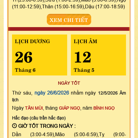
(11:00-12:59),Thân (15:00-16:59),Dậu (17:00-18:59)
XEM CHI TIẾT
LỊCH DƯƠNG
LỊCH ÂM
26
12
Tháng 6
Tháng 5
NGÀY TỐT
Thứ sáu,
ngày 26/6/2026
nhằm ngày
12/5/2026 Âm
lịch
Ngày
, tháng
, năm
TÂN MÙI
GIÁP NGỌ
BÍNH NGỌ
Hắc đạo (câu trần hắc đạo)
GIỜ TỐT TRONG NGÀY :
Dần (3:00-4:59),Mão (5:00-6:59),Tỵ (9:00-