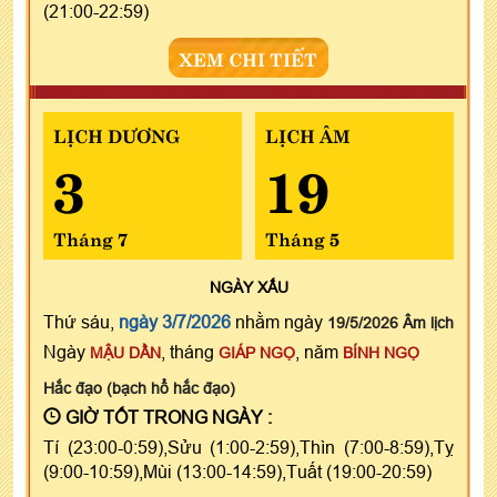
(21:00-22:59)
XEM CHI TIẾT
LỊCH DƯƠNG
LỊCH ÂM
3
19
Tháng 7
Tháng 5
NGÀY
XẤU
Thứ sáu,
ngày 3/7/2026
nhằm ngày
19/5/2026 Âm lịch
Ngày
, tháng
, năm
MẬU DẦN
GIÁP NGỌ
BÍNH NGỌ
Hắc đạo (bạch hổ hắc đạo)
GIỜ TỐT TRONG NGÀY :
Tí (23:00-0:59),Sửu (1:00-2:59),Thìn (7:00-8:59),Tỵ
(9:00-10:59),Mùi (13:00-14:59),Tuất (19:00-20:59)