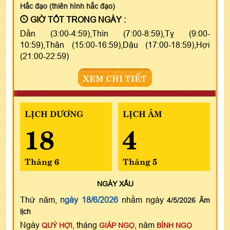
Hắc đạo (thiên hình hắc đạo)
GIỜ TỐT TRONG NGÀY :
Dần (3:00-4:59),Thìn (7:00-8:59),Tỵ (9:00-
10:59),Thân (15:00-16:59),Dậu (17:00-18:59),Hợi
(21:00-22:59)
XEM CHI TIẾT
LỊCH DƯƠNG
LỊCH ÂM
18
4
Tháng 6
Tháng 5
NGÀY
XẤU
Thứ năm,
ngày 18/6/2026
nhằm ngày
4/5/2026 Âm
lịch
Ngày
, tháng
, năm
QUÝ HỢI
GIÁP NGỌ
BÍNH NGỌ