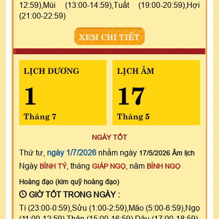
12:59),Mùi (13:00-14:59),Tuất (19:00-20:59),Hợi
(21:00-22:59)
XEM CHI TIẾT
LỊCH DƯƠNG
LỊCH ÂM
1
17
Tháng 7
Tháng 5
NGÀY TỐT
Thứ tư,
ngày 1/7/2026
nhằm ngày
17/5/2026 Âm lịch
Ngày
, tháng
, năm
BÍNH TÝ
GIÁP NGỌ
BÍNH NGỌ
Hoàng đạo (kim quỹ hoàng đạo)
GIỜ TỐT TRONG NGÀY :
Tí (23:00-0:59),Sửu (1:00-2:59),Mão (5:00-6:59),Ngọ
(11:00-12:59),Thân (15:00-16:59),Dậu (17:00-18:59)