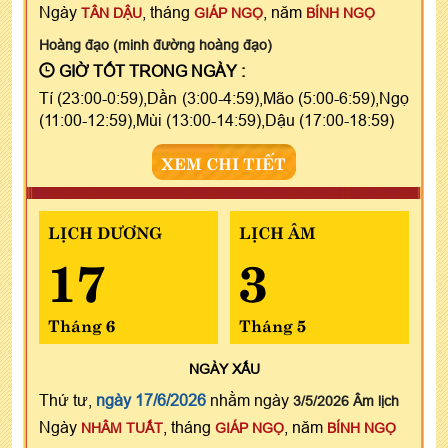
Ngày
, tháng
, năm
TÂN DẬU
GIÁP NGỌ
BÍNH NGỌ
Hoàng đạo (minh đường hoàng đạo)
GIỜ TỐT TRONG NGÀY :
Tí (23:00-0:59),Dần (3:00-4:59),Mão (5:00-6:59),Ngọ
(11:00-12:59),Mùi (13:00-14:59),Dậu (17:00-18:59)
XEM CHI TIẾT
LỊCH DƯƠNG
LỊCH ÂM
17
3
Tháng 6
Tháng 5
NGÀY
XẤU
Thứ tư,
ngày 17/6/2026
nhằm ngày
3/5/2026 Âm lịch
Ngày
, tháng
, năm
NHÂM TUẤT
GIÁP NGỌ
BÍNH NGỌ