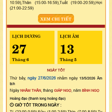
10:59),Thân (15:00-16:59),Tuất (19:00-20:59),Hợi
(21:00-22:59)
XEM CHI TIẾT
LỊCH DƯƠNG
LỊCH ÂM
27
13
Tháng 6
Tháng 5
NGÀY TỐT
Thứ bảy,
ngày 27/6/2026
nhằm ngày
13/5/2026 Âm
lịch
Ngày
, tháng
, năm
NHÂM THÂN
GIÁP NGỌ
BÍNH NGỌ
Hoàng đạo (thanh long hoàng đạo)
GIỜ TỐT TRONG NGÀY :
Tí (23:00-0:59),Sửu (1:00-2:59),Thìn (7:00-8:59),Tỵ