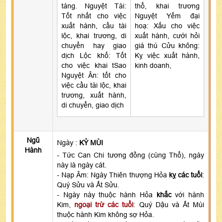
táng. Nguyệt Tài:
thổ, khai trương
Tốt nhất cho việc
Nguyệt Yếm đại
xuất hành, cầu tài
hoạ: Xấu cho việc
lộc, khai trương, di
xuất hành, cưới hỏi
chuyển hay giao
giá thú Cửu không:
dịch Lộc khố: Tốt
Kỵ việc xuất hành,
cho việc khai tSao
kinh doanh,
Nguyệt Ân: tốt cho
việc cầu tài lộc, khai
trương, xuất hành,
di chuyển, giao dịch
Ngũ
Ngày :
KỶ MÙI
Hành
- Tức Can Chi tương đồng (cùng Thổ), ngày
này là ngày cát.
- Nạp Âm: Ngày Thiên thượng Hỏa
kỵ các tuổi
:
Quý Sửu và Ất Sửu.
- Ngày này thuộc hành Hỏa
khắc
với hành
Kim,
ngoại trừ các tuổi
: Quý Dậu và Ất Mùi
thuộc hành Kim không sợ Hỏa.