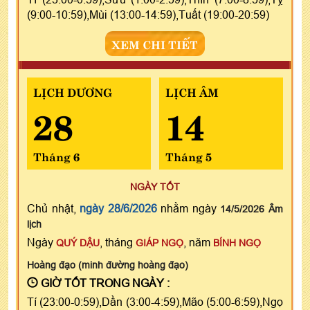
(9:00-10:59),Mùi (13:00-14:59),Tuất (19:00-20:59)
XEM CHI TIẾT
LỊCH DƯƠNG
LỊCH ÂM
28
14
Tháng 6
Tháng 5
NGÀY TỐT
Chủ nhật,
ngày 28/6/2026
nhằm ngày
14/5/2026 Âm
lịch
Ngày
, tháng
, năm
QUÝ DẬU
GIÁP NGỌ
BÍNH NGỌ
Hoàng đạo (minh đường hoàng đạo)
GIỜ TỐT TRONG NGÀY :
Tí (23:00-0:59),Dần (3:00-4:59),Mão (5:00-6:59),Ngọ