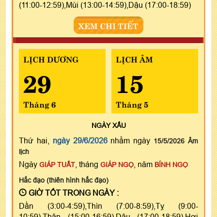
(11:00-12:59),Mùi (13:00-14:59),Dậu (17:00-18:59)
XEM CHI TIẾT
LỊCH DƯƠNG
LỊCH ÂM
29
15
Tháng 6
Tháng 5
NGÀY
XẤU
Thứ hai,
ngày 29/6/2026
nhằm ngày
15/5/2026 Âm
lịch
Ngày
, tháng
, năm
GIÁP TUẤT
GIÁP NGỌ
BÍNH NGỌ
Hắc đạo (thiên hình hắc đạo)
GIỜ TỐT TRONG NGÀY :
Dần (3:00-4:59),Thìn (7:00-8:59),Tỵ (9:00-
10:59),Thân (15:00-16:59),Dậu (17:00-18:59),Hợi