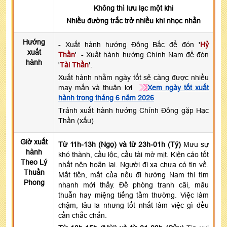
Không thì lưu lạc một khi
Nhiều đường trắc trở nhiều khi nhọc nhằn
Hướng
- Xuất hành hướng Đông Bắc để đón '
Hỷ
xuất
Thần
'. - Xuất hành hướng Chính Nam để đón
hành
'
Tài Thần
'.
Xuất hành nhằm ngày tốt sẽ càng được nhiều
may mắn và thuận lợi
Xem ngày tốt xuất
hành trong tháng 6 năm 2026
Tránh xuất hành hướng Chính Đông gặp Hạc
Thần (xấu)
Giờ xuất
Từ 11h-13h (Ngọ) và từ 23h-01h (Tý)
Mưu sự
hành
khó thành, cầu lộc, cầu tài mờ mịt. Kiện cáo tốt
Theo Lý
nhất nên hoãn lại. Người đi xa chưa có tin về.
Thuần
Mất tiền, mất của nếu đi hướng Nam thì tìm
Phong
nhanh mới thấy. Đề phòng tranh cãi, mâu
thuẫn hay miệng tiếng tầm thường. Việc làm
chậm, lâu la nhưng tốt nhất làm việc gì đều
cần chắc chắn.