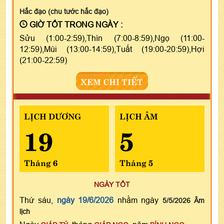
Hắc đạo (chu tước hắc đạo)
GIỜ TỐT TRONG NGÀY :
Sửu (1:00-2:59),Thìn (7:00-8:59),Ngọ (11:00-
12:59),Mùi (13:00-14:59),Tuất (19:00-20:59),Hợi
(21:00-22:59)
XEM CHI TIẾT
LỊCH DƯƠNG
LỊCH ÂM
19
5
Tháng 6
Tháng 5
NGÀY TỐT
Thứ sáu,
ngày 19/6/2026
nhằm ngày
5/5/2026 Âm
lịch