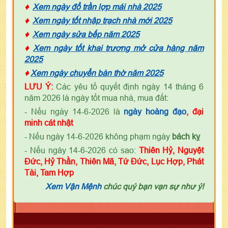
♦
Xem ngày đổ trần lợp mái nhà 2025
♦
Xem ngày tốt nhập trạch nhà mới 2025
♦
Xem ngày sửa bếp năm 2025
♦
Xem ngày tốt khai trương mở cửa hàng năm
2025
♦
Xem ngày chuyển bàn thờ năm 2025
LƯU Ý:
Các yêu tố quyết định ngày 14 tháng 6
năm 2026 là ngày tốt mua nhà, mua đất:
- Nếu ngày 14-6-2026 là
ngày
h
oàng đạo
, đại
minh cát nhật
- Nếu ngày 14-6-2026 không phạm ngày
bách kỵ
- Nếu ngày 14-6-2026 có sao:
Thiên Hỷ, Nguyệt
Đức, Hỷ Thần, Thiên Mã, Tứ Đức, Lục Hợp, Phát
Tài, Tam Hợp
Xem Vận Mệnh
chúc quý bạn vạn sự như ý!