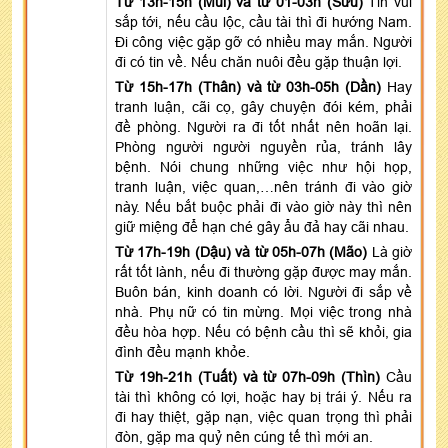
Từ 13h-15h (Mùi) và từ 01-03h (Sửu)
Tin vui
sắp tới, nếu cầu lộc, cầu tài thì đi hướng Nam.
Đi công việc gặp gỡ có nhiều may mắn. Người
đi có tin về. Nếu chăn nuôi đều gặp thuận lợi.
Từ 15h-17h (Thân) và từ 03h-05h (Dần)
Hay
tranh luận, cãi cọ, gây chuyện đói kém, phải
đề phòng. Người ra đi tốt nhất nên hoãn lại.
Phòng người người nguyền rủa, tránh lây
bệnh. Nói chung những việc như hội họp,
tranh luận, việc quan,…nên tránh đi vào giờ
này. Nếu bắt buộc phải đi vào giờ này thì nên
giữ miệng để hạn ché gây ẩu đả hay cãi nhau.
Từ 17h-19h (Dậu) và từ 05h-07h (Mão)
Là giờ
rất tốt lành, nếu đi thường gặp được may mắn.
Buôn bán, kinh doanh có lời. Người đi sắp về
nhà. Phụ nữ có tin mừng. Mọi việc trong nhà
đều hòa hợp. Nếu có bệnh cầu thì sẽ khỏi, gia
đình đều mạnh khỏe.
Từ 19h-21h (Tuất) và từ 07h-09h (Thìn)
Cầu
tài thì không có lợi, hoặc hay bị trái ý. Nếu ra
đi hay thiệt, gặp nạn, việc quan trọng thì phải
đòn, gặp ma quỷ nên cúng tế thì mới an.