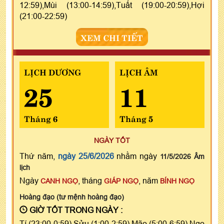
12:59),Mùi (13:00-14:59),Tuất (19:00-20:59),Hợi
(21:00-22:59)
XEM CHI TIẾT
LỊCH DƯƠNG
LỊCH ÂM
25
11
Tháng 6
Tháng 5
NGÀY TỐT
Thứ năm,
ngày 25/6/2026
nhằm ngày
11/5/2026 Âm
lịch
Ngày
, tháng
, năm
CANH NGỌ
GIÁP NGỌ
BÍNH NGỌ
Hoàng đạo (tư mệnh hoàng đạo)
GIỜ TỐT TRONG NGÀY :
Tí (23:00-0:59),Sửu (1:00-2:59),Mão (5:00-6:59),Ngọ