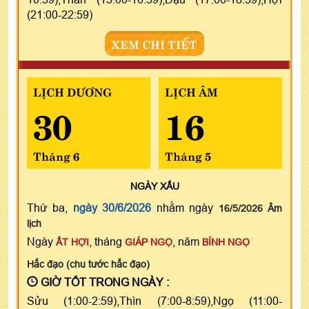
(21:00-22:59)
XEM CHI TIẾT
LỊCH DƯƠNG
LỊCH ÂM
30
16
Tháng 6
Tháng 5
NGÀY
XẤU
Thứ ba,
ngày 30/6/2026
nhằm ngày
16/5/2026 Âm
lịch
Ngày
, tháng
, năm
ẤT HỢI
GIÁP NGỌ
BÍNH NGỌ
Hắc đạo (chu tước hắc đạo)
GIỜ TỐT TRONG NGÀY :
Sửu (1:00-2:59),Thìn (7:00-8:59),Ngọ (11:00-