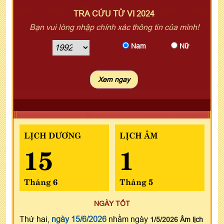
TRA CỨU TỬ VI 2024
Bạn vui lòng nhập chính xác thông tin của mình!
Nam
Nữ
LỊCH DƯƠNG
LỊCH ÂM
15
1
Tháng 6
Tháng 5
NGÀY TỐT
Thứ hai,
ngày 15/6/2026
nhằm ngày
1/5/2026 Âm lịch