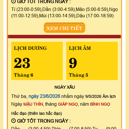
GIỜ TỐT TRONG NGÀY :
Tí (23:00-0:59),Dần (3:00-4:59),Mão (5:00-6:59),Ngọ
(11:00-12:59),Mùi (13:00-14:59),Dậu (17:00-18:59)
XEM CHI TIẾT
LỊCH DƯƠNG
LỊCH ÂM
23
9
Tháng 6
Tháng 5
NGÀY
XẤU
Thứ ba,
ngày 23/6/2026
nhằm ngày
9/5/2026 Âm lịch
Ngày
, tháng
, năm
MẬU THÌN
GIÁP NGỌ
BÍNH NGỌ
Hắc đạo (thiên lao hắc đạo)
GIỜ TỐT TRONG NGÀY :
Dần (3:00-4:59),Thìn (7:00-8:59),Tỵ (9:00-