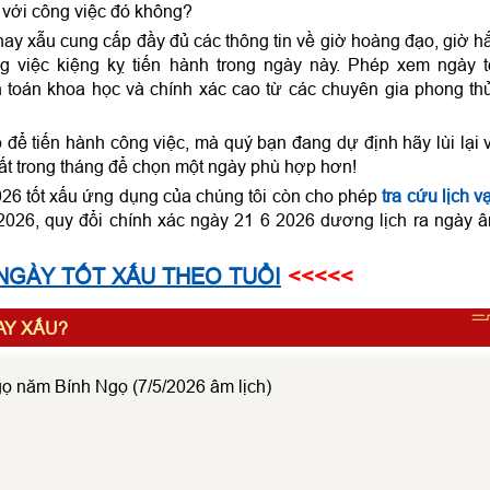
 với công việc đó không?
hay xẫu cung cấp đầy đủ các thông tin về giờ hoàng đạo, giờ h
 việc kiệng kỵ tiến hành trong ngày này. Phép xem ngày t
 toán khoa học và chính xác cao từ các chuyên gia phong th
ể tiến hành công việc, mà quý bạn đang dự định hãy lùi lại 
ất trong tháng để chọn một ngày phù hợp hơn!
026 tốt xấu ứng dụng của chúng tôi còn cho phép
tra cứu lịch v
026, quy đổi chính xác ngày 21 6 2026 dương lịch ra ngày 
NGÀY TỐT XẤU THEO TUỔI
<<<<<
HAY XẤU?
ọ năm Bính Ngọ (7/5/2026 âm lịch)