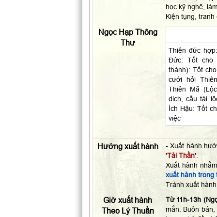
học kỹ nghệ, làm
Kiện tụng, tranh
Ngọc Hạp Thông
Thư
Thiên đức hợp:
Đức: Tốt cho 
thành): Tốt cho
cưới hỏi Thiê
Thiên Mã (Lộc
dịch, cầu tài l
Ích Hậu: Tốt c
việc
Hướng xuất hành
- Xuất hành hướ
'
Tài Thần
'.
Xuất hành nhằm
xuất hành trong
Tránh xuất hàn
Giờ xuất hành
Từ 11h-13h (Ngọ
mắn. Buôn bán, 
Theo Lý Thuần