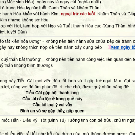
n (Mộc sinh Hỏa), ngày này là ngày cát (nghĩa nhật).
 Lô trung Hỏa
kỵ các tuổi
: Canh Thân và Nhâm Thân.
ộc hành Hỏa
khắc
với hành Kim,
ngoại trừ các tuổi
: Nhâm Thân và Giá
 Kim nhưng không sợ Hỏa.
hợp với Hợi, tam hợp với Ngọ và Tuất thành Hỏa cục (Xung Thân, hìn
Hợi, tuyệt Dậu)
táo tất kiến hỏa ương” - Không nên tiến hành sửa chữa bếp để tránh b
 ngày nay không thích hợp để tiến hành xây dựng bếp
Xem ngày tố
ự quỷ thần bất thường” - Không nên tiến hành công việc liên quan đến t
quỷ thần không bình thườngs
ong này Tiểu Cát mọi việc đều tốt lành và ít gặp trở ngại. Mưu đại s
n lợi, cùng với đó âm phúc độ trì, che chở, được quý nhân nâng đỡ.
Tiểu Cát gặp hội thanh long
Cầu tài cầu lộc ở trong quẻ này
Cầu tài toại ý vui vầy
Bình an vô sự gặp thầy, gặp quen
 mộc Hãn - Diêu Kỳ: Tốt (Bình Tú) Tướng tinh con dê trừu, chủ trị ngà
ác nhiều việc rất tốt như trổ cửa dựng cửa, mở thông đường nước, đà