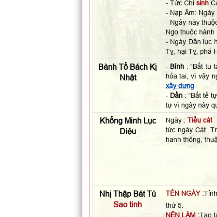
- Tức Chi
sinh
Ca
- Nạp Âm: Ngày
- Ngày này thu
Ngọ thuộc hành
- Ngày Dần lục 
Tỵ, hại Tỵ, phá 
Bành Tổ Bách Kị
-
Bính
: “Bất tu 
hỏa tai, vì vậy
Nhật
xây dựng
-
Dần
: “Bất tế t
tự vì ngày này 
Khổng Minh Lục
Ngày :
Tiểu cát
tức ngày Cát. Tr
Diệu
hanh thông, thuậ
Nhị Thập Bát Tú
TÊN NGÀY :
Tỉnh
Sao tinh
thứ 5.
NÊN LÀM :
Tạo t