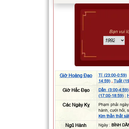
Bạn vui l
Giờ Hoàng Đạo
Tí (23:00-0:59)
14:59)
,
Tuất (19
Giờ Hắc Đạo
Dần (3:00-4:59)
(17:00-18:59)
;
H
Các Ngày Kỵ
Phạm phải ngày
hành, cưới hỏi, 
Kim thần thất sá
Ngũ Hành
Ngày :
BÍNH DẦ