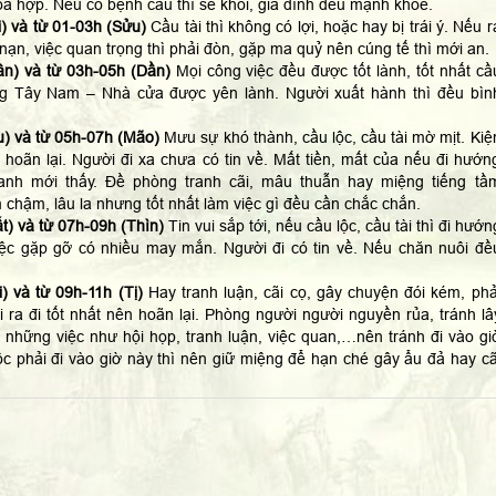
a hợp. Nếu có bệnh cầu thì sẽ khỏi, gia đình đều mạnh khỏe.
) và từ 01-03h (Sửu)
Cầu tài thì không có lợi, hoặc hay bị trái ý. Nếu r
p nạn, việc quan trọng thì phải đòn, gặp ma quỷ nên cúng tế thì mới an.
n) và từ 03h-05h (Dần)
Mọi công việc đều được tốt lành, tốt nhất cầ
ng Tây Nam – Nhà cửa được yên lành. Người xuất hành thì đều bìn
) và từ 05h-07h (Mão)
Mưu sự khó thành, cầu lộc, cầu tài mờ mịt. Kiệ
 hoãn lại. Người đi xa chưa có tin về. Mất tiền, mất của nếu đi hướn
anh mới thấy. Đề phòng tranh cãi, mâu thuẫn hay miệng tiếng tầ
 chậm, lâu la nhưng tốt nhất làm việc gì đều cần chắc chắn.
t) và từ 07h-09h (Thìn)
Tin vui sắp tới, nếu cầu lộc, cầu tài thì đi hướn
ệc gặp gỡ có nhiều may mắn. Người đi có tin về. Nếu chăn nuôi đề
) và từ 09h-11h (Tị)
Hay tranh luận, cãi cọ, gây chuyện đói kém, phả
ra đi tốt nhất nên hoãn lại. Phòng người người nguyền rủa, tránh lâ
 những việc như hội họp, tranh luận, việc quan,…nên tránh đi vào gi
c phải đi vào giờ này thì nên giữ miệng để hạn ché gây ẩu đả hay cã