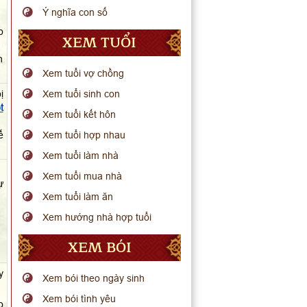
Ý nghĩa con số
p
XEM TUỔI
h
Xem tuổi vợ chồng
ị
Xem tuổi sinh con
t
Xem tuổi kết hôn
ế
Xem tuổi hợp nhau
Xem tuổi làm nhà
Xem tuổi mua nhà
ự
Xem tuổi làm ăn
Xem hướng nhà hợp tuổi
XEM BÓI
y
Xem bói theo ngày sinh
Xem bói tình yêu
o