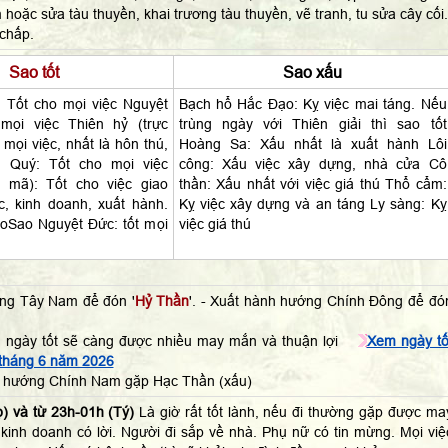
 hoặc sửa tàu thuyền, khai trương tàu thuyền, vẽ tranh, tu sửa cây cối.
 chấp.
Sao tốt
Sao xấu
 Tốt cho mọi việc Nguyệt
Bạch hổ Hắc Đạo: Kỵ việc mai táng. Nếu
mọi việc Thiên hỷ (trực
trùng ngày với Thiên giải thì sao tốt
 mọi việc, nhất là hôn thú,
Hoàng Sa: Xấu nhất là xuất hành Lôi
n Quý: Tốt cho mọi việc
công: Xấu việc xây dựng, nhà cửa Cô
 mã): Tốt cho việc giao
thần: Xấu nhất với việc giá thú Thổ cẩm:
ộc, kinh doanh, xuất hành.
Kỵ việc xây dựng và an táng Ly sàng: Kỵ
hoSao Nguyệt Đức: tốt mọi
việc giá thú
ng Tây Nam để đón '
Hỷ Thần
'. - Xuất hành hướng Chính Đông để đó
 ngày tốt sẽ càng được nhiều may mắn và thuận lợi
Xem ngày tố
 tháng 6 năm 2026
h hướng Chính Nam gặp Hạc Thần (xấu)
) và từ 23h-01h (Tý)
Là giờ rất tốt lành, nếu đi thường gặp được ma
kinh doanh có lời. Người đi sắp về nhà. Phụ nữ có tin mừng. Mọi việ