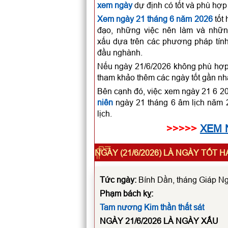
xem ngày
dự định có tốt và phù hợp
Xem ngày 21 tháng 6 năm 2026
tốt 
đạo, những việc nên làm và những
xấu dựa trên các phương pháp tính
đầu nghành.
Nếu ngày 21/6/2026 không phù hợp đ
tham khảo thêm các ngày tốt gần nh
Bên cạnh đó, việc xem ngày 21 6 2
niên
ngày 21 tháng 6 âm lịch năm 2
lịch.
>>>>>
XEM 
NGÀY (21/6/2026) LÀ NGÀY TỐT 
Tức ngày:
Bính Dần, tháng Giáp Ng
Phạm bách kỵ:
Tam nương
Kim thần thất sát
NGÀY 21/6/2026 LÀ
NGÀY XẤU