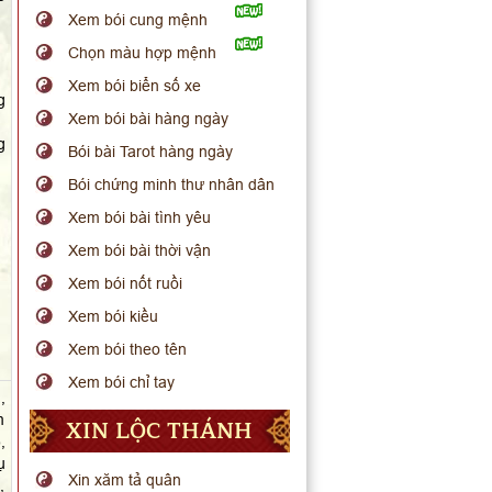
Xem bói cung mệnh
Chọn màu hợp mệnh
Xem bói biển số xe
g
Xem bói bài hàng ngày
g
Bói bài Tarot hàng ngày
Bói chứng minh thư nhân dân
Xem bói bài tình yêu
Xem bói bài thời vận
Xem bói nốt ruồi
Xem bói kiều
Xem bói theo tên
Xem bói chỉ tay
,
m
XIN LỘC THÁNH
,
ụ
Xin xăm tả quân
,