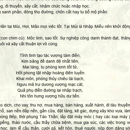
, đi thuyền, xây cất, nhậm chức hoặc nhập học.
sanh phần, đóng thọ đường, chôn cất hay tu bổ mộ phần.
ãn tại Mùi, Hợi, Mão mọi việc tốt. Tại Mùi là Nhập Miếu nên khởi độn
(con chim cú): Mộc tinh, sao tốt. Sự nghiệp công danh thành đạt, thăn
uôi và xây cất thuận lợi vô cùng.
Tỉnh tinh tạo tác vượng tàm điền,
Kim bảng đề danh đệ nhất tiên,
Mai táng, tu phòng kinh tốt tử,
Hốt phong tật nhập hoàng điên tuyền
Khai môn, phóng thủy chiêu tài bạch,
Ngưu mã trư dương vượng mạc cát,
Quả phụ điền đường lai nhập trạch,
Nhi tôn hưng vượng hữu dư tiền.
o dịch, cho vay, thu nợ, mua hàng, bán hàng, xuất hành, đi tàu thuyền
hổ, san nền đắp nền, gắn cửa, đặt táng, kê gác, dựng xây kho vựa, là
òng Bếp, thờ phụng Táo Thần, lắp đặt máy móc ( hay các loại máy )
giếng, tháo nước, cầu thầy chữa bệnh, mua gia súc, các việc trong v
học, làm lễ cầu thân, cưới gã, kết hôn, thuê người, nộp đơn dâng sớ