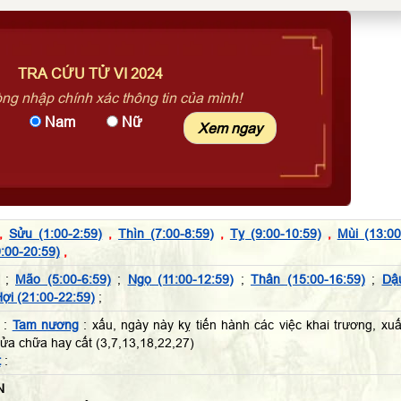
TRA CỨU TỬ VI 2024
òng nhập chính xác thông tin của mình!
Nam
Nữ
,
Sửu (1:00-2:59)
,
Thìn (7:00-8:59)
,
Tỵ (9:00-10:59)
,
Mùi (13:00
:00-20:59)
,
;
Mão (5:00-6:59)
;
Ngọ (11:00-12:59)
;
Thân (15:00-16:59)
;
Dậ
ợi (21:00-22:59)
;
 :
Tam nương
: xấu, ngày này kỵ tiến hành các việc khai trương, xuấ
sửa chữa hay cất (3,7,13,18,22,27)
t
:
N