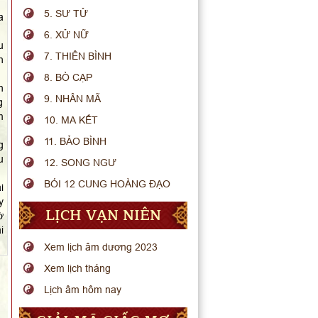
5. SƯ TỬ
a
6. XỬ NỮ
u
7. THIÊN BÌNH
h
8. BÒ CẠP
n
9. NHÂN MÃ
g
m
10. MA KẾT
11. BẢO BÌNH
g
u
12. SONG NGƯ
BÓI 12 CUNG HOÀNG ĐẠO
i
y
LỊCH VẠN NIÊN
ờ
i
Xem lịch âm dương 2023
Xem lịch tháng
Lịch âm hôm nay