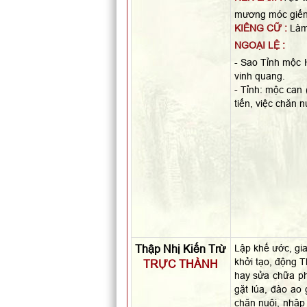
mương móc giếng
KIÊNG CỮ :
Làm 
NGOẠI LỆ :
- Sao Tỉnh mộc H
vinh quang.
- Tỉnh: mộc can 
tiến, việc chăn n
Thập Nhị Kiến Trừ
Lập khế ước, gia
khởi tạo, động T
TRỰC THÀNH
hay sửa chữa ph
gặt lúa, đào ao 
chăn nuôi, nhập 