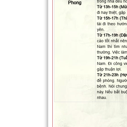
trong nhà đều hò
Phong
Từ 13h-15h (Mùi
đi hay thiệt, gặ
Từ 15h-17h (Thâ
tài đi theo hướ
yên.
Từ 17h-19h (Dậu
cáo tốt nhất nên
Nam thì tìm nh
thường. Việc làm
Từ 19h-21h (Tuấ
Nam. Đi công vi
gặp thuận lợi.
Từ 21h-23h (Hợi
đề phòng. Người 
bệnh. Nói chung
này. Nếu bắt buộ
nhau.