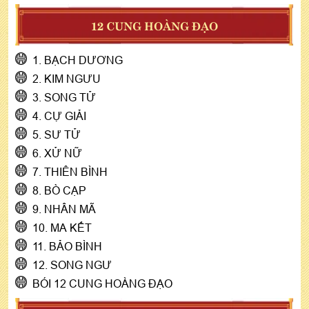
12 CUNG HOÀNG ĐẠO
1. BẠCH DƯƠNG
2. KIM NGƯU
3. SONG TỬ
4. CỰ GIẢI
5. SƯ TỬ
6. XỬ NỮ
7. THIÊN BÌNH
8. BÒ CẠP
9. NHÂN MÃ
10. MA KẾT
11. BẢO BÌNH
12. SONG NGƯ
BÓI 12 CUNG HOÀNG ĐẠO