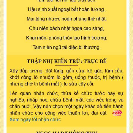
Hậu sinh xuất ngoại bất hoàn lương.
Mai táng nhược hoàn phùng thử nhật,
Chu niên bách nhật ngọa cao sàng,
Khai môn, phóng thủy tạo hình trượng,
Tam niên ngũ tái diệc bi thương.
THẬP NHỊ KIẾN TRỪ : TRỰC BẾ
Xây đắp tường, đặt táng, gắn cửa, kê gác, làm cầu.
khởi công lò nhuộm lò gốm, uống thuốc, trị bệnh (
nhưng chớ trị bệnh mắt ), tu sửa cây cối.
Lên quan nhận chức, thừa kế chức tước hay sự
nghiệp, nhập học, chữa bệnh mắt, các việc trong vụ
chăn nuôi. Vậy nên chọn một ngày khác để tiến hành
nhận chức cho công việc thuận lợi, đại cát
>>>
Xem ngày tốt nhận chức
NGỌC HẠP THÔNG THƯ