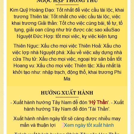
Kim Quỹ Hoàng Đạo: Tốt nhất để việc cầu tài lộc, khai
trương Thiên tài: Tốt nhất cho việc cầu tài lộc, việc
khai trương Giải thần: Tốt cho việc cúng bái, tế tự, tố
tụng, giải oan cũng như trừ được các sao xấuSao
Nguyệt Đức Hợp: tốt mọi việc, kỵ việc kiện tụng
Thiên Ngục: Xấu cho mọi việc Thiên Hoả: Xấu cho
việc lợp nhà Nguyệt phá: Xấu về việc xây dựng nhà
cửa Thụ tử: Xấu cho mọi việc, ngoại trừ săn bắn tốt
Hoang vu: Xấu cho mọi việc Thiên tặc: Xấu nhất là
khởi tạo như: nhập trạch, động thổ, khai trương Phi
Ma
HƯỚNG XUẤT HÀNH
- Xuất hành hướng Tây Nam để đón '
Hỷ Thần
'. - Xuất
hành hướng Tây Nam để đón 'Tài Thần'.
Xuất hành nhằm ngày tốt sẽ càng được nhiều may
mắn và thuận lợi
Xem ngày tốt xuất hành