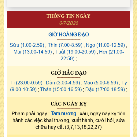
THÔNG TIN NGÀY
6/7/2026
GIỜ HOÀNG ĐẠO
Sửu (1:00-2:59)
;
Thìn (7:00-8:59)
;
Ngọ (11:00-12:59)
;
Mùi (13:00-14:59)
;
Tuất (19:00-20:59)
;
Hợi (21:00-
22:59)
;
GIỜ HẮC ĐẠO
Tí (23:00-0:59)
;
Dần (3:00-4:59)
;
Mão (5:00-6:59)
;
Tỵ
(9:00-10:59)
;
Thân (15:00-16:59)
;
Dậu (17:00-18:59)
;
CÁC NGÀY KỴ
Phạm phải ngày :
Tam nương
: xấu, ngày này kỵ tiến
hành các việc khai trương, xuất hành, cưới hỏi, sửa
chữa hay cất (3,7,13,18,22,27)