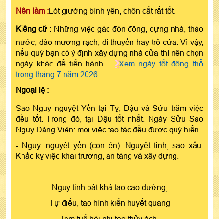
Nên làm :
Lót giường bình yên, chôn cất rất tốt.
Kiêng cữ :
Những việc gác đòn đông, dựng nhà, tháo
nước, đào mương rạch, đi thuyền hay trổ cửa. Vì vậy,
nếu quý bạn có ý định xây dựng nhà cửa thì nên chọn
ngày khác để tiến hành
Xem ngày tốt động thổ
trong tháng 7 năm 2026
Ngoại lệ :
Sao Nguy nguyệt Yến tại Tỵ, Dậu và Sửu trăm việc
đều tốt. Trong đó, tại Dậu tốt nhất. Ngày Sửu Sao
Nguy Đăng Viên: mọi việc tạo tác đều được quý hiển.
- Nguy: nguyệt yến (con én): Nguyệt tinh, sao xấu.
Khắc kỵ việc khai trương, an táng và xây dựng.
Nguy tinh bât khả tạo cao đường,
Tự điếu, tao hình kiến huyết quang
Tam tuế hài nhi tao thủy ách,