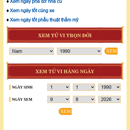
♦
Xem ngày phá dỡ nhà cũ
♦
Xem ngày tốt cúng xe
♦
Xem ngày tốt phẫu thuật thẩm mỹ
XEM TỬ VI TRỌN ĐỜI
XEM
XEM TỬ VI HÀNG NGÀY
NGÀY SINH
NGÀY XEM
XEM