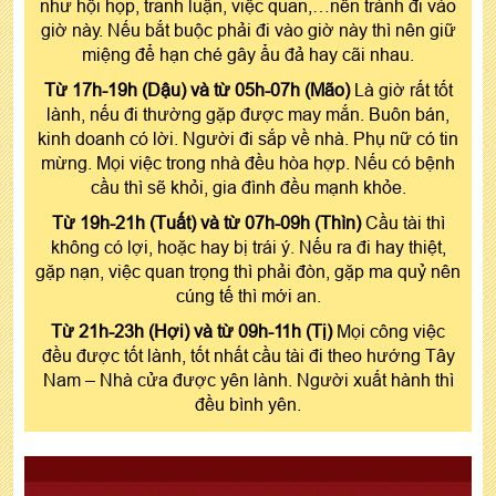
như hội họp, tranh luận, việc quan,…nên tránh đi vào
giờ này. Nếu bắt buộc phải đi vào giờ này thì nên giữ
miệng để hạn ché gây ẩu đả hay cãi nhau.
Từ 17h-19h (Dậu) và từ 05h-07h (Mão)
Là giờ rất tốt
lành, nếu đi thường gặp được may mắn. Buôn bán,
kinh doanh có lời. Người đi sắp về nhà. Phụ nữ có tin
mừng. Mọi việc trong nhà đều hòa hợp. Nếu có bệnh
cầu thì sẽ khỏi, gia đình đều mạnh khỏe.
Từ 19h-21h (Tuất) và từ 07h-09h (Thìn)
Cầu tài thì
không có lợi, hoặc hay bị trái ý. Nếu ra đi hay thiệt,
gặp nạn, việc quan trọng thì phải đòn, gặp ma quỷ nên
cúng tế thì mới an.
Từ 21h-23h (Hợi) và từ 09h-11h (Tị)
Mọi công việc
đều được tốt lành, tốt nhất cầu tài đi theo hướng Tây
Nam – Nhà cửa được yên lành. Người xuất hành thì
đều bình yên.