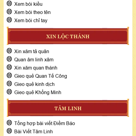
Xem bói kiều
Xem bói theo tên
Xem bói chỉ tay
XIN LỘC THÁNH
Xin xăm tả quân
Quan âm linh xâm
Xin xăm quan thánh
Gieo quẻ Quan Tế Công
Gieo quẻ kinh dịch
Gieo quẻ Khổng Minh
TÂM LINH
Tổng hợp bài viết Điềm Báo
Bài Viết Tâm Linh