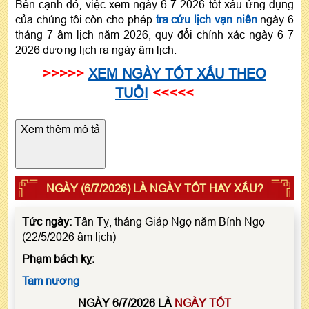
Bên cạnh đó, việc xem ngày 6 7 2026 tốt xấu ứng dụng
của chúng tôi còn cho phép
tra cứu lịch vạn niên
ngày 6
tháng 7 âm lịch năm 2026, quy đổi chính xác ngày 6 7
2026 dương lịch ra ngày âm lịch.
>>>>>
XEM NGÀY TỐT XẤU THEO
TUỔI
<<<<<
Xem thêm mô tả
NGÀY (6/7/2026) LÀ NGÀY TỐT HAY XẤU?
Tức ngày:
Tân Tỵ, tháng Giáp Ngọ năm Bính Ngọ
(22/5/2026 âm lịch)
Phạm bách kỵ:
Tam nương
NGÀY 6/7/2026 LÀ
NGÀY TỐT