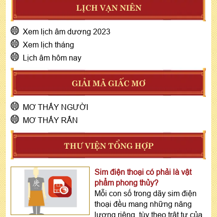
LỊCH VẠN NIÊN
Xem lịch âm dương 2023
Xem lịch tháng
Lịch âm hôm nay
GIẢI MÃ GIẤC MƠ
MƠ THẤY NGƯỜI
MƠ THẤY RẮN
THƯ VIỆN TỔNG HỢP
Sim điện thoại có phải là vật
phẩm phong thủy?
Mỗi con số trong dãy sim điện
thoại đều mang những năng
lượng riêng, tùy theo trật tự của