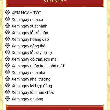
XEM NGÀY
XEM NGÀY TỐT
Xem ngày mua xe
Xem ngày xuất hành
Xem ngày tốt kết hôn
Xem ngày hoàng đạo
Xem ngày động thổ
Xem ngày tốt xây dựng
Xem ngày đổ trần, lợp mái
Xem ngày nhập trạch nhà mới
Xem ngày mua nhà
Xem ngày khai trương
Xem ngày ký hợp đồng
Xem ngày tốt nhận chức
Xem ngày an táng