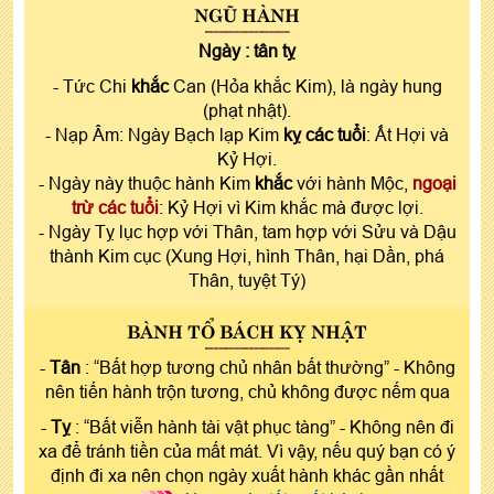
NGŨ HÀNH
Ngày :
tân tỵ
- Tức Chi
khắc
Can (Hỏa khắc Kim), là ngày hung
(phạt nhật).
- Nạp Âm: Ngày Bạch lạp Kim
kỵ các tuổi
: Ất Hợi và
Kỷ Hợi.
- Ngày này thuộc hành Kim
khắc
với hành Mộc,
ngoại
trừ các tuổi
: Kỷ Hợi vì Kim khắc mà được lợi.
- Ngày Tỵ lục hợp với Thân, tam hợp với Sửu và Dậu
thành Kim cục (Xung Hợi, hình Thân, hại Dần, phá
Thân, tuyệt Tý)
BÀNH TỔ BÁCH KỴ NHẬT
-
Tân
: “Bất hợp tương chủ nhân bất thường” - Không
nên tiến hành trộn tương, chủ không được nếm qua
-
Tỵ
: “Bất viễn hành tài vật phục tàng” - Không nên đi
xa để tránh tiền của mất mát. Vì vậy, nếu quý bạn có ý
định đi xa nên chọn ngày xuất hành khác gần nhất