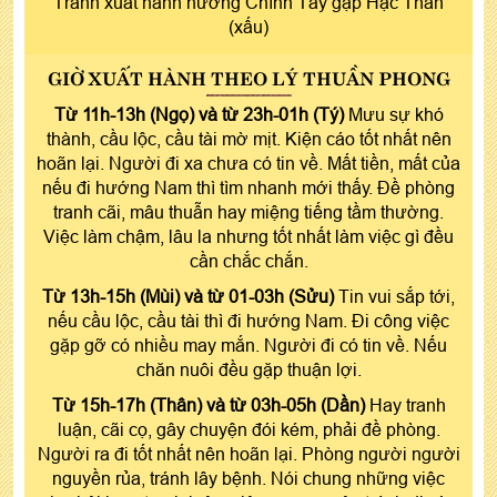
Tránh xuất hành hướng Chính Tây gặp Hạc Thần
(xấu)
GIỜ XUẤT HÀNH THEO LÝ THUẦN PHONG
Từ 11h-13h (Ngọ) và từ 23h-01h (Tý)
Mưu sự khó
thành, cầu lộc, cầu tài mờ mịt. Kiện cáo tốt nhất nên
hoãn lại. Người đi xa chưa có tin về. Mất tiền, mất của
nếu đi hướng Nam thì tìm nhanh mới thấy. Đề phòng
tranh cãi, mâu thuẫn hay miệng tiếng tầm thường.
Việc làm chậm, lâu la nhưng tốt nhất làm việc gì đều
cần chắc chắn.
Từ 13h-15h (Mùi) và từ 01-03h (Sửu)
Tin vui sắp tới,
nếu cầu lộc, cầu tài thì đi hướng Nam. Đi công việc
gặp gỡ có nhiều may mắn. Người đi có tin về. Nếu
chăn nuôi đều gặp thuận lợi.
Từ 15h-17h (Thân) và từ 03h-05h (Dần)
Hay tranh
luận, cãi cọ, gây chuyện đói kém, phải đề phòng.
Người ra đi tốt nhất nên hoãn lại. Phòng người người
nguyền rủa, tránh lây bệnh. Nói chung những việc