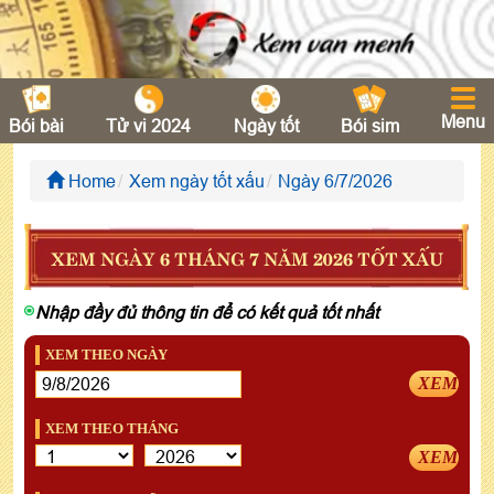
Menu
Bói bài
Tử vi 2024
Ngày tốt
Bói sim
Home
Xem ngày tốt xấu
Ngày 6/7/2026
XEM NGÀY 6 THÁNG 7 NĂM 2026 TỐT XẤU
Nhập đầy đủ thông tin để có kết quả tốt nhất
XEM THEO NGÀY
XEM
XEM THEO THÁNG
XEM