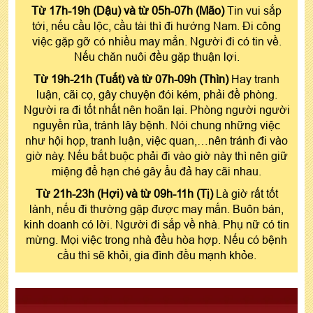
Từ 17h-19h (Dậu) và từ 05h-07h (Mão)
Tin vui sắp
tới, nếu cầu lộc, cầu tài thì đi hướng Nam. Đi công
việc gặp gỡ có nhiều may mắn. Người đi có tin về.
Nếu chăn nuôi đều gặp thuận lợi.
Từ 19h-21h (Tuất) và từ 07h-09h (Thìn)
Hay tranh
luận, cãi cọ, gây chuyện đói kém, phải đề phòng.
Người ra đi tốt nhất nên hoãn lại. Phòng người người
nguyền rủa, tránh lây bệnh. Nói chung những việc
như hội họp, tranh luận, việc quan,…nên tránh đi vào
giờ này. Nếu bắt buộc phải đi vào giờ này thì nên giữ
miệng để hạn ché gây ẩu đả hay cãi nhau.
Từ 21h-23h (Hợi) và từ 09h-11h (Tị)
Là giờ rất tốt
lành, nếu đi thường gặp được may mắn. Buôn bán,
kinh doanh có lời. Người đi sắp về nhà. Phụ nữ có tin
mừng. Mọi việc trong nhà đều hòa hợp. Nếu có bệnh
cầu thì sẽ khỏi, gia đình đều mạnh khỏe.