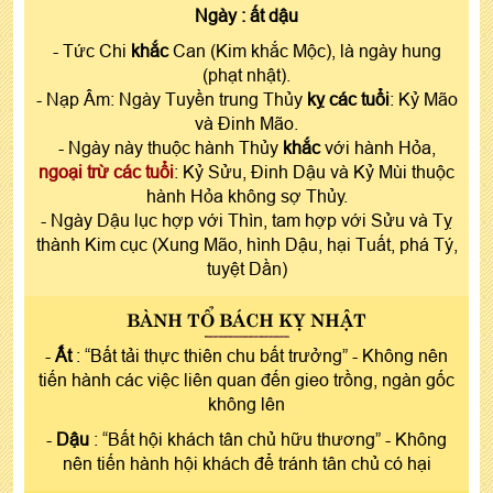
Ngày :
ất dậu
- Tức Chi
khắc
Can (Kim khắc Mộc), là ngày hung
(phạt nhật).
- Nạp Âm: Ngày Tuyền trung Thủy
kỵ các tuổi
: Kỷ Mão
và Đinh Mão.
- Ngày này thuộc hành Thủy
khắc
với hành Hỏa,
ngoại trừ các tuổi
: Kỷ Sửu, Đinh Dậu và Kỷ Mùi thuộc
hành Hỏa không sợ Thủy.
- Ngày Dậu lục hợp với Thìn, tam hợp với Sửu và Tỵ
thành Kim cục (Xung Mão, hình Dậu, hại Tuất, phá Tý,
tuyệt Dần)
BÀNH TỔ BÁCH KỴ NHẬT
-
Ất
: “Bất tải thực thiên chu bất trưởng” - Không nên
tiến hành các việc liên quan đến gieo trồng, ngàn gốc
không lên
-
Dậu
: “Bất hội khách tân chủ hữu thương” - Không
nên tiến hành hội khách để tránh tân chủ có hại