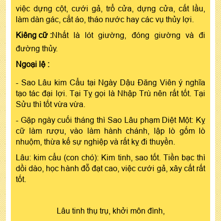
việc dựng cột, cưới gả, trổ cửa, dựng cửa, cất lầu,
làm dàn gác, cắt áo, tháo nước hay các vụ thủy lợi.
Kiêng cữ :
Nhất là lót giường, đóng giường và đi
đường thủy.
Ngoại lệ :
- Sao Lâu kim Cẩu tại Ngày Dậu Đăng Viên ý nghĩa
tạo tác đại lợi. Tại Tỵ gọi là Nhập Trù nên rất tốt. Tại
Sửu thì tốt vừa vừa.
- Gặp ngày cuối tháng thì Sao Lâu phạm Diệt Một: Kỵ
cữ làm rượu, vào làm hành chánh, lập lò gốm lò
nhuộm, thừa kế sự nghiệp và rất kỵ đi thuyền.
Lâu: kim cẩu (con chó): Kim tinh, sao tốt. Tiền bạc thì
dồi dào, học hành đỗ đạt cao, việc cưới gả, xây cất rất
tốt.
Lâu tinh thụ trụ, khởi môn đình,