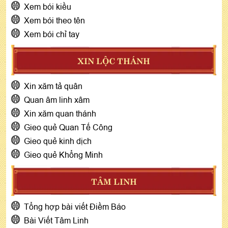
Xem bói kiều
Xem bói theo tên
Xem bói chỉ tay
XIN LỘC THÁNH
Xin xăm tả quân
Quan âm linh xâm
Xin xăm quan thánh
Gieo quẻ Quan Tế Công
Gieo quẻ kinh dịch
Gieo quẻ Khổng Minh
TÂM LINH
Tổng hợp bài viết Điềm Báo
Bài Viết Tâm Linh