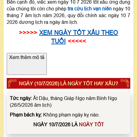
Bên cạnh đó, việc xem ngày 10 7 2026 tốt xấu ứng dụng
của chúng tôi còn cho phép
tra cứu lịch vạn niên
ngày 10
tháng 7 âm lịch năm 2026, quy đổi chính xác ngày 10 7
2026 dương lịch ra ngày âm lịch.
>>>>>
XEM NGÀY TỐT XẤU THEO
TUỔI
<<<<<
Xem thêm mô tả
NGÀY (10/7/2026) LÀ NGÀY TỐT HAY XẤU?
Tức ngày:
Ất Dậu, tháng Giáp Ngọ năm Bính Ngọ
(26/5/2026 âm lịch)
Phạm bách kỵ:
Không phạm ngày kỵ nào.
NGÀY 10/7/2026 LÀ
NGÀY TỐT