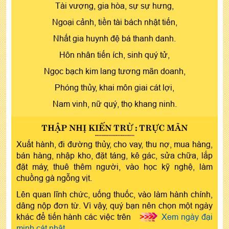
Tài vượng, gia hòa, sự sự hưng,
Ngoại cảnh, tiền tài bách nhật tiến,
Nhất gia huynh đệ bá thanh danh.
Hôn nhân tiến ích, sinh quý tử,
Ngọc bạch kim lang tương mãn doanh,
Phóng thủy, khai môn giai cát lợi,
Nam vinh, nữ quý, thọ khang ninh.
THẬP NHỊ KIẾN TRỪ : TRỰC MÃN
Xuất hành, đi đường thủy, cho vay, thu nợ, mua hàng,
bán hàng, nhập kho, đặt táng, kê gác, sửa chữa, lắp
đặt máy, thuê thêm người, vào học kỹ nghệ, làm
chuồng gà ngỗng vịt.
Lên quan lĩnh chức, uống thuốc, vào làm hành chính,
dâng nộp đơn từ. Vì vậy, quý bạn nên chọn một ngày
khác để tiến hành các việc trên
>>>
Xem ngày đại
minh cát nhật