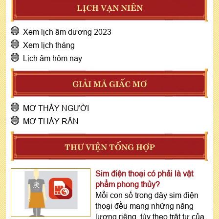
LỊCH VẠN NIÊN
Xem lịch âm dương 2023
Xem lịch tháng
Lịch âm hôm nay
GIẢI MÃ GIẤC MƠ
MƠ THẤY NGƯỜI
MƠ THẤY RẮN
THƯ VIỆN TỔNG HỢP
Sim điện thoại có phải là vật
phẩm phong thủy?
Mỗi con số trong dãy sim điện
thoại đều mang những năng
lượng riêng, tùy theo trật tự của