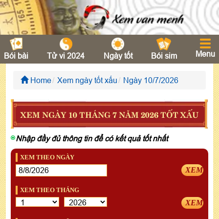
Menu
Bói bài
Tử vi 2024
Ngày tốt
Bói sim
Home
Xem ngày tốt xấu
Ngày 10/7/2026
XEM NGÀY 10 THÁNG 7 NĂM 2026 TỐT XẤU
Nhập đầy đủ thông tin để có kết quả tốt nhất
XEM THEO NGÀY
XEM
XEM THEO THÁNG
XEM