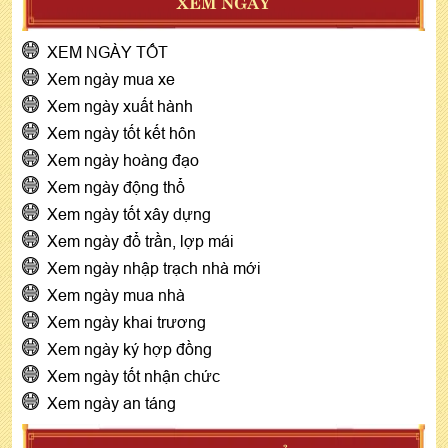
XEM NGÀY
XEM NGÀY TỐT
Xem ngày mua xe
Xem ngày xuất hành
Xem ngày tốt kết hôn
Xem ngày hoàng đạo
Xem ngày động thổ
Xem ngày tốt xây dựng
Xem ngày đổ trần, lợp mái
Xem ngày nhập trạch nhà mới
Xem ngày mua nhà
Xem ngày khai trương
Xem ngày ký hợp đồng
Xem ngày tốt nhận chức
Xem ngày an táng