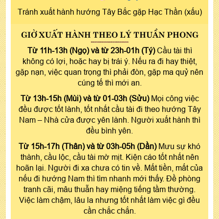
Tránh xuất hành hướng Tây Bắc gặp Hạc Thần (xấu)
GIỜ XUẤT HÀNH THEO LÝ THUẦN PHONG
Từ 11h-13h (Ngọ) và từ 23h-01h (Tý)
Cầu tài thì
không có lợi, hoặc hay bị trái ý. Nếu ra đi hay thiệt,
gặp nạn, việc quan trọng thì phải đòn, gặp ma quỷ nên
cúng tế thì mới an.
Từ 13h-15h (Mùi) và từ 01-03h (Sửu)
Mọi công việc
đều được tốt lành, tốt nhất cầu tài đi theo hướng Tây
Nam – Nhà cửa được yên lành. Người xuất hành thì
đều bình yên.
Từ 15h-17h (Thân) và từ 03h-05h (Dần)
Mưu sự khó
thành, cầu lộc, cầu tài mờ mịt. Kiện cáo tốt nhất nên
hoãn lại. Người đi xa chưa có tin về. Mất tiền, mất của
nếu đi hướng Nam thì tìm nhanh mới thấy. Đề phòng
tranh cãi, mâu thuẫn hay miệng tiếng tầm thường.
Việc làm chậm, lâu la nhưng tốt nhất làm việc gì đều
cần chắc chắn.