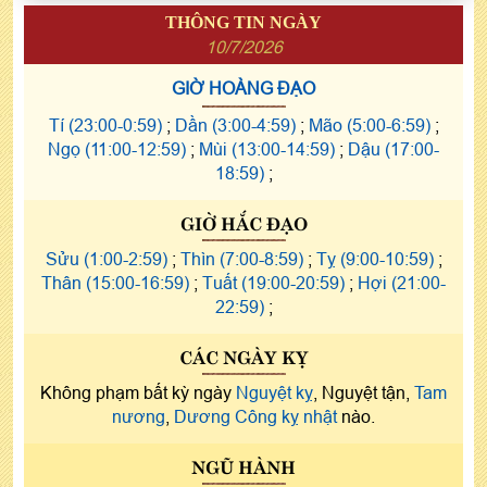
THÔNG TIN NGÀY
10/7/2026
GIỜ HOÀNG ĐẠO
Tí (23:00-0:59)
;
Dần (3:00-4:59)
;
Mão (5:00-6:59)
;
Ngọ (11:00-12:59)
;
Mùi (13:00-14:59)
;
Dậu (17:00-
18:59)
;
GIỜ HẮC ĐẠO
Sửu (1:00-2:59)
;
Thìn (7:00-8:59)
;
Tỵ (9:00-10:59)
;
Thân (15:00-16:59)
;
Tuất (19:00-20:59)
;
Hợi (21:00-
22:59)
;
CÁC NGÀY KỴ
Không phạm bất kỳ ngày
Nguyệt kỵ
, Nguyệt tận,
Tam
nương
,
Dương Công kỵ nhật
nào.
NGŨ HÀNH