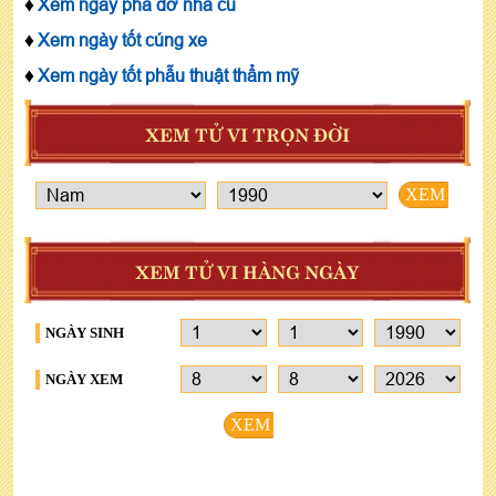
♦
Xem ngày phá dỡ nhà cũ
♦
Xem ngày tốt cúng xe
♦
Xem ngày tốt phẫu thuật thẩm mỹ
XEM TỬ VI TRỌN ĐỜI
XEM
XEM TỬ VI HÀNG NGÀY
NGÀY SINH
NGÀY XEM
XEM