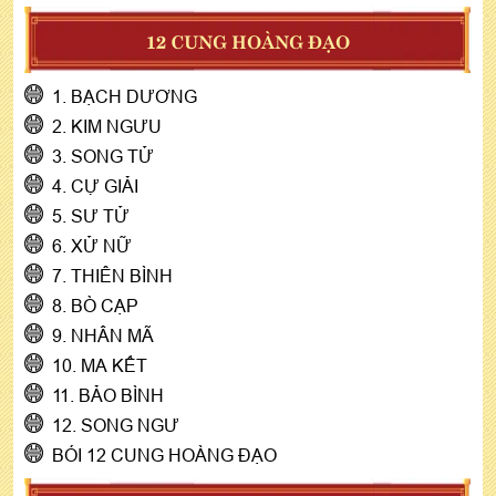
12 CUNG HOÀNG ĐẠO
1. BẠCH DƯƠNG
2. KIM NGƯU
3. SONG TỬ
4. CỰ GIẢI
5. SƯ TỬ
6. XỬ NỮ
7. THIÊN BÌNH
8. BÒ CẠP
9. NHÂN MÃ
10. MA KẾT
11. BẢO BÌNH
12. SONG NGƯ
BÓI 12 CUNG HOÀNG ĐẠO