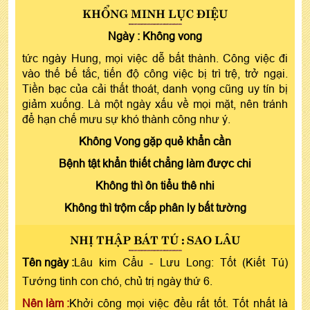
KHỔNG MINH LỤC ĐIỆU
Ngày :
Không vong
tức ngày Hung, mọi việc dễ bất thành. Công việc đi
vào thế bế tắc, tiến độ công việc bị trì trệ, trở ngại.
Tiền bạc của cải thất thoát, danh vọng cũng uy tín bị
giảm xuống. Là một ngày xấu về mọi mặt, nên tránh
để hạn chế mưu sự khó thành công như ý.
Không Vong gặp quẻ khẩn cần
Bệnh tật khẩn thiết chẳng làm được chi
Không thì ôn tiểu thê nhi
Không thì trộm cắp phân ly bất tường
NHỊ THẬP BÁT TÚ : SAO LÂU
Tên ngày :
Lâu kim Cẩu - Lưu Long: Tốt (Kiết Tú)
Tướng tinh con chó, chủ trị ngày thứ 6.
Nên làm :
Khởi công mọi việc đều rất tốt. Tốt nhất là