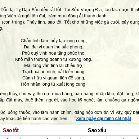
Dẫn tại Tỵ Dậu Sửu đều rất tốt. Tại Sửu Vượng Địa, tạo tác được thịn
ng Viên là ngôi tôn đại, trăm mưu động ắt thành danh.
 (con trùng): Thủy tinh, sao tốt. Tốt cho những việc gả cưới, xây dựn
g.
Chẩn tinh lâm thủy tạo long cung,
Đại đại vi quan thụ sắc phong,
Phú quý vinh hoa tăng phúc thọ,
Khố mãn thương doanh tự xương long.
Mai táng văn tinh lai chiếu trợ,
Trạch xá an ninh, bất kiến hung.
Cánh hữu vi quan, tiên đế sủng,
Hôn nhân long tử xuất long cung.
ờng thủy, cho vay, thu nợ, mua hàng, bán hàng, nhập kho, đặt táng, k
lắp đặt máy, thuê thêm người, vào học kỹ nghệ, làm chuồng gà ngỗn
ức, uống thuốc, vào làm hành chính, dâng nộp đơn từ. Vì vậy, quý bạ
ày khác để tiến hành các việc trên
Xem ngày đại minh cát nhật
Sao tốt
Sao xấu