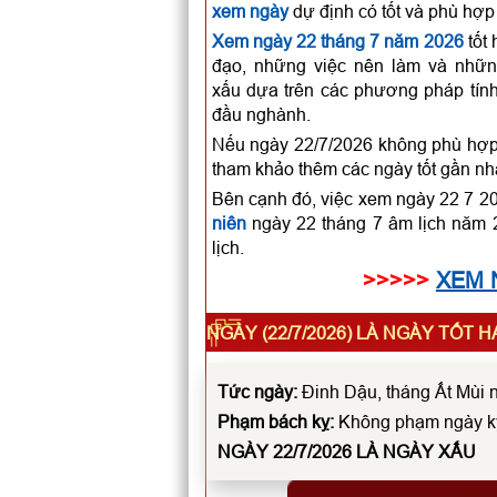
xem ngày
dự định có tốt và phù hợp
Xem ngày 22 tháng 7 năm 2026
tốt 
đạo, những việc nên làm và những
xấu dựa trên các phương pháp tính
đầu nghành.
Nếu ngày 22/7/2026 không phù hợp đ
tham khảo thêm các ngày tốt gần nh
Bên cạnh đó, việc xem ngày 22 7 2
niên
ngày 22 tháng 7 âm lịch năm 2
lịch.
>>>>>
XEM 
NGÀY (22/7/2026) LÀ NGÀY TỐT 
Tức ngày:
Đinh Dậu, tháng Ất Mùi n
Phạm bách kỵ:
Không phạm ngày k
NGÀY 22/7/2026 LÀ
NGÀY XẤU