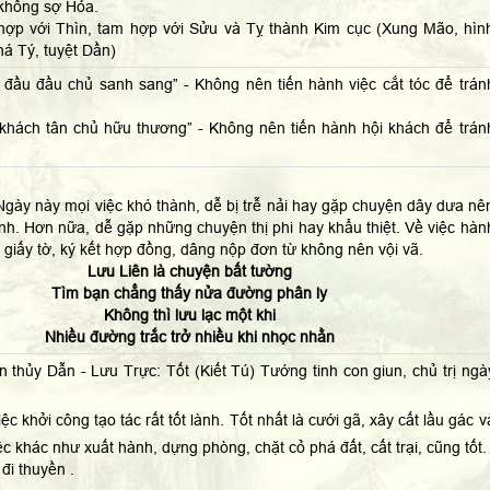
không sợ Hỏa.
hợp với Thìn, tam hợp với Sửu và Tỵ thành Kim cục (Xung Mão, hìn
há Tý, tuyệt Dần)
ế đầu đầu chủ sanh sang” - Không nên tiến hành việc cắt tóc để trán
 khách tân chủ hữu thương” - Không nên tiến hành hội khách để trán
gày này mọi việc khó thành, dễ bị trễ nải hay gặp chuyện dây dưa nê
nh. Hơn nữa, dễ gặp những chuyện thị phi hay khẩu thiệt. Về việc hàn
, giấy tờ, ký kết hợp đồng, dâng nộp đơn từ không nên vội vã.
Lưu Liên là chuyện bất tường
Tìm bạn chẳng thấy nửa đường phân ly
Không thì lưu lạc một khi
Nhiều đường trắc trở nhiều khi nhọc nhằn
 thủy Dẫn - Lưu Trực: Tốt (Kiết Tú) Tướng tinh con giun, chủ trị ngà
iệc khởi công tạo tác rất tốt lành. Tốt nhất là cưới gã, xây cất lầu gác v
ệc khác như xuất hành, dựng phòng, chặt cỏ phá đất, cất trại, cũng tốt.
 đi thuyền .