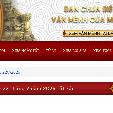
BÓI
XEM NGÀY TỐT
TỬ VI
XEM BÓI SIM
XEM TUỔI
 22/7/2026
 22 tháng 7 năm 2026 tốt xấu