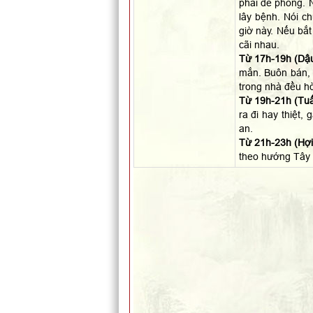
phải đề phòng. N
lây bệnh. Nói c
giờ này. Nếu bắt
cãi nhau.
Từ 17h-19h (Dậu
mắn. Buôn bán, 
trong nhà đều hò
Từ 19h-21h (Tuấ
ra đi hay thiệt,
an.
Từ 21h-23h (Hợi)
theo hướng Tây 