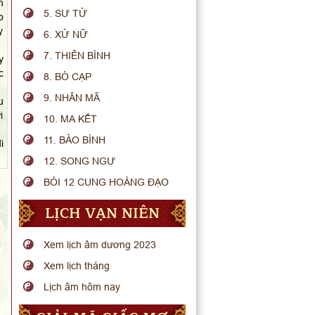
h
5. SƯ TỬ
o
y
6. XỬ NỮ
7. THIÊN BÌNH
y
c
8. BÒ CẠP
9. NHÂN MÃ
u
i
10. MA KẾT
11. BẢO BÌNH
i
12. SONG NGƯ
BÓI 12 CUNG HOÀNG ĐẠO
LỊCH VẠN NIÊN
Xem lịch âm dương 2023
Xem lịch tháng
Lịch âm hôm nay