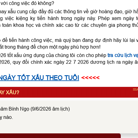
 với công việc đó không?
hay xẫu cung cấp đầy đủ các thông tin về giờ hoàng đạo, giờ h
 việc kiệng kỵ tiến hành trong ngày này. Phép xem ngày t
 toán khoa học và chính xác cao từ các chuyên gia phong th
ể tiến hành công việc, mà quý bạn đang dự định hãy lùi lại 
ất trong tháng để chọn một ngày phù hợp hơn!
026 tốt xấu ứng dụng của chúng tôi còn cho phép
tra cứu lịch v
026, quy đổi chính xác ngày 22 7 2026 dương lịch ra ngày 
NGÀY TỐT XẤU THEO TUỔI
<<<<<
HAY XẤU?
ăm Bính Ngọ (9/6/2026 âm lịch)
ỵ nào.