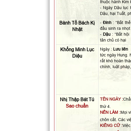
thuộc hành Kim 
- Ngày Dậu lục 
Dậu, hại Tuất, p
Bành Tổ Bách Kị
-
Đinh
: “Bất th
đầu sinh ra nhọt
Nhật
-
Dậu
: “Bất hội
tân chủ có hại
Khổng Minh Lục
Ngày :
Lưu liên
tức ngày Hung. N
Diệu
rất khó hoàn thà
chính, luật pháp
Nhị Thập Bát Tú
TÊN NGÀY :
Chẩn
Sao chuẩn
thứ 4.
NÊN LÀM :
Mọi v
chôn cất. Các vi
KIÊNG CỮ :
Việc