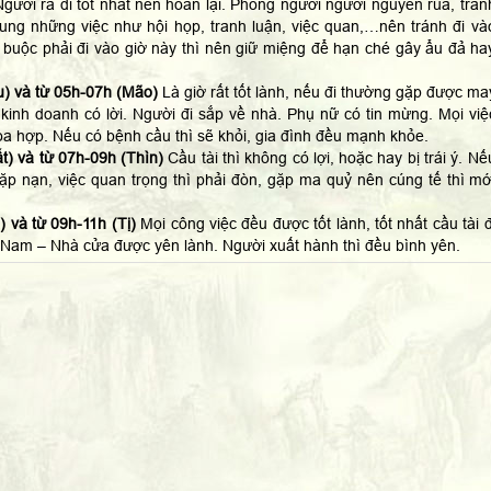
gười ra đi tốt nhất nên hoãn lại. Phòng người người nguyền rủa, trán
hung những việc như hội họp, tranh luận, việc quan,…nên tránh đi và
 buộc phải đi vào giờ này thì nên giữ miệng để hạn ché gây ẩu đả ha
) và từ 05h-07h (Mão)
Là giờ rất tốt lành, nếu đi thường gặp được ma
kinh doanh có lời. Người đi sắp về nhà. Phụ nữ có tin mừng. Mọi việ
a hợp. Nếu có bệnh cầu thì sẽ khỏi, gia đình đều mạnh khỏe.
t) và từ 07h-09h (Thìn)
Cầu tài thì không có lợi, hoặc hay bị trái ý. Nế
 gặp nạn, việc quan trọng thì phải đòn, gặp ma quỷ nên cúng tế thì mớ
 và từ 09h-11h (Tị)
Mọi công việc đều được tốt lành, tốt nhất cầu tài đ
Nam – Nhà cửa được yên lành. Người xuất hành thì đều bình yên.