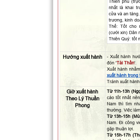
Thiên phú (trự
nhất là khai t
cửa và an táng.
trương, kinh do
Thế: Tốt cho m
(cưới xin) Dân 
Thiên Quý: tốt 
Hướng xuất hành
- Xuất hành hư
đón '
Tài Thần
'.
Xuất hành nhằm
xuất hành trong
Tránh xuất hành
Giờ xuất hành
Từ 11h-13h (Ngọ
cáo tốt nhất nên
Theo Lý Thuần
Nam thì tìm nh
Phong
thường. Việc làm
Từ 13h-15h (Mùi
Nam. Đi công vi
gặp thuận lợi.
Từ 15h-17h (Th