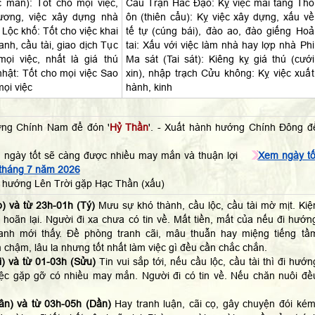
c mãn): Tốt cho mọi việc,
Câu Trận Hắc Đạo: Kỵ việc mai táng Thổ
rương, việc xây dựng nhà
ôn (thiên cẩu): Kỵ việc xây dựng, xấu về
 Lộc khố: Tốt cho việc khai
tế tự (cúng bái), đào ao, đào giếng Hoả
anh, cầu tài, giao dịch Tục
tai: Xấu với việc làm nhà hay lợp nhà Phi
ọi việc, nhất là giá thú
Ma sát (Tai sát): Kiêng kỵ giá thú (cưới
nhật: Tốt cho mọi việc Sao
xin), nhập trạch Cửu không: Kỵ việc xuất
mọi việc
hành, kinh
ớng Chính Nam để đón '
Hỷ Thần
'. - Xuất hành hướng Chính Đông đ
 ngày tốt sẽ càng được nhiều may mắn và thuận lợi
Xem ngày tố
 tháng 7 năm 2026
 hướng Lên Trời gặp Hạc Thần (xấu)
) và từ 23h-01h (Tý)
Mưu sự khó thành, cầu lộc, cầu tài mờ mịt. Kiệ
 hoãn lại. Người đi xa chưa có tin về. Mất tiền, mất của nếu đi hướn
anh mới thấy. Đề phòng tranh cãi, mâu thuẫn hay miệng tiếng tầ
 chậm, lâu la nhưng tốt nhất làm việc gì đều cần chắc chắn.
) và từ 01-03h (Sửu)
Tin vui sắp tới, nếu cầu lộc, cầu tài thì đi hướn
ệc gặp gỡ có nhiều may mắn. Người đi có tin về. Nếu chăn nuôi đề
ân) và từ 03h-05h (Dần)
Hay tranh luận, cãi cọ, gây chuyện đói kém