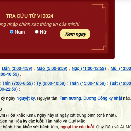
TRA CỨU TỬ VI 2024
òng nhập chính xác thông tin của mình!
Nam
Nữ
,
Dần (3:00-4:59)
,
Mão (5:00-6:59)
,
Ngọ (11:00-12:59)
,
Mùi (13:00
:00-18:59)
,
;
Thìn (7:00-8:59)
;
Tỵ (9:00-10:59)
;
Thân (15:00-16:59)
;
Tuất (19:00
00-22:59)
;
 kỳ ngày
Nguyệt kỵ
, Nguyệt tận,
Tam nương
,
Dương Công kỵ nhật
nào
U
hi (Hỏa khắc Kim), ngày này là ngày cát trung bình (chế nhật).
 Sơn hạ Hỏa
kỵ các tuổi
: Tân Mão và Quý Mão.
ộc hành Hỏa
khắc
với hành Kim,
ngoại trừ các tuổi
: Quý Dậu và Ất Mù