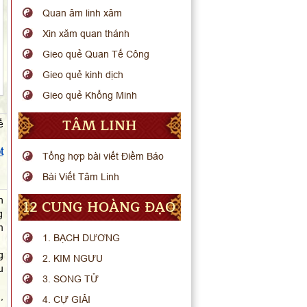
Quan âm linh xâm
Xin xăm quan thánh
Gieo quẻ Quan Tế Công
Gieo quẻ kinh dịch
Gieo quẻ Khổng Minh
TÂM LINH
ể
t
Tổng hợp bài viết Điềm Báo
Bài Viết Tâm Linh
n
12 CUNG HOÀNG ĐẠO
g
m
1. BẠCH DƯƠNG
g
2. KIM NGƯU
u
3. SONG TỬ
,
4. CỰ GIẢI