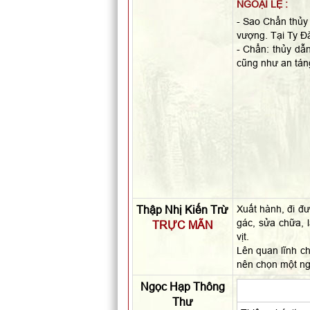
NGOẠI LỆ :
- Sao Chẩn thủy 
vượng. Tại Ty Đă
- Chẩn: thủy dẫn
cũng như an tán
Thập Nhị Kiến Trừ
Xuất hành, đi đư
gác, sửa chữa, 
TRỰC MÃN
vịt.
Lên quan lĩnh ch
nên chọn một ng
Ngọc Hạp Thông
Thư