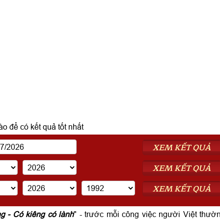
o để có kết quả tốt nhất
XEM KẾT QUẢ
XEM KẾT QUẢ
XEM KẾT QUẢ
ng - Có kiêng có lành
" - trước mỗi công việc người Việt thườ