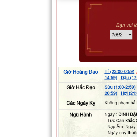
Bạn vui l
Giờ Hoàng Đạo
Tí (23:00-0:59)
14:59)
,
Dậu (17
Giờ Hắc Đạo
Sửu (1:00-2:59)
20:59)
;
Hợi (21:
Các Ngày Kỵ
Không phạm bất
Ngũ Hành
Ngày :
ĐINH DẬ
- Tức Can
khắc
C
- Nạp Âm: Ngày
- Ngày này thu