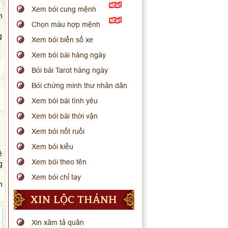
Xem bói cung mệnh
h
Chọn màu hợp mệnh
g
Xem bói biển số xe
Xem bói bài hàng ngày
Bói bài Tarot hàng ngày
Bói chứng minh thư nhân dân
Xem bói bài tình yêu
Xem bói bài thời vận
Xem bói nốt ruồi
Xem bói kiều
ê
Xem bói theo tên
g
Xem bói chỉ tay
n
XIN LỘC THÁNH
Xin xăm tả quân