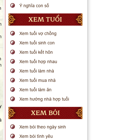
Ý nghĩa con số
h
XEM TUỔI
h
Xem tuổi vợ chồng
h
Xem tuổi sinh con
Xem tuổi kết hôn
n
Xem tuổi hợp nhau
h
Xem tuổi làm nhà
Xem tuổi mua nhà
Xem tuổi làm ăn
Xem hướng nhà hợp tuổi
y
XEM BÓI
à
Xem bói theo ngày sinh
Xem bói tình yêu