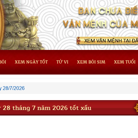
BÓI
XEM NGÀY TỐT
TỬ VI
XEM BÓI SIM
XEM TUỔI
 28/7/2026
 28 tháng 7 năm 2026 tốt xấu