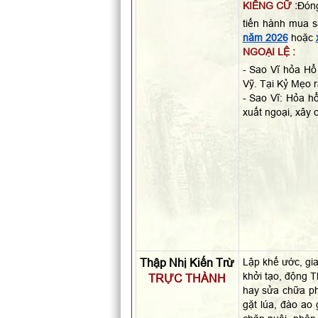
KIÊNG CỮ :
Đóng
tiến hành mua 
năm 2026
hoặc
NGOẠI LỆ :
- Sao Vĩ hỏa Hổ 
Vỹ. Tại Kỷ Mẹo 
- Sao Vĩ: Hỏa hổ
xuất ngoại, xây 
Thập Nhị Kiến Trừ
Lập khế ước, gia
khởi tạo, động T
TRỰC THÀNH
hay sửa chữa ph
gặt lúa, đào ao 