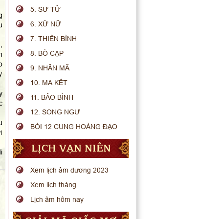
5. SƯ TỬ
g
6. XỬ NỮ
u
7. THIÊN BÌNH
,
8. BÒ CẠP
h
o
9. NHÂN MÃ
y
10. MA KẾT
y
11. BẢO BÌNH
c
12. SONG NGƯ
u
BÓI 12 CUNG HOÀNG ĐẠO
i
LỊCH VẠN NIÊN
i
Xem lịch âm dương 2023
Xem lịch tháng
Lịch âm hôm nay