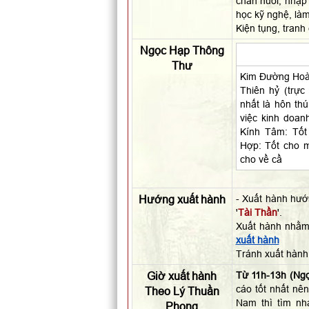
chăn nuôi, nhập 
học kỹ nghệ, làm
Kiện tụng, tranh
Ngọc Hạp Thông
Thư
Kim Đường Hoàn
Thiên hỷ (trực 
nhất là hôn thú
việc kinh doanh
Kính Tâm: Tốt 
Hợp: Tốt cho 
cho về cầ
Hướng xuất hành
- Xuất hành hư
'
Tài Thần
'.
Xuất hành nhằm
xuất hành
Tránh xuất hành
Giờ xuất hành
Từ 11h-13h (Ngọ
cáo tốt nhất nên
Theo Lý Thuần
Nam thì tìm nh
Phong