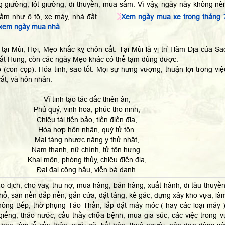
 giường, lót giường, đi thuyền, mua sắm. Vì vậy, ngày này không nê
sắm như ô tô, xe máy, nhà đất …
Xem ngày mua xe trong tháng 
xem ngày mua nhà
tại Mùi, Hợi, Mẹo khắc kỵ chôn cất. Tại Mùi là vị trí Hãm Địa của Sa
rất Hung, còn các ngày Mẹo khác có thể tạm dùng được.
 (con cọp): Hỏa tinh, sao tốt. Mọi sự hưng vượng, thuận lợi trong việ
cất, và hôn nhân.
Vĩ tinh tạo tác đắc thiên ân,
Phú quý, vinh hoa, phúc thọ ninh,
Chiêu tài tiến bảo, tiến điền địa,
Hòa hợp hôn nhân, quý tử tôn.
Mai táng nhược năng y thử nhật,
Nam thanh, nữ chính, tử tôn hưng.
Khai môn, phóng thủy, chiêu điền địa,
Đại đại công hầu, viễn bá danh.
o dịch, cho vay, thu nợ, mua hàng, bán hàng, xuất hành, đi tàu thuyền
hổ, san nền đắp nền, gắn cửa, đặt táng, kê gác, dựng xây kho vựa, là
òng Bếp, thờ phụng Táo Thần, lắp đặt máy móc ( hay các loại máy )
giếng, tháo nước, cầu thầy chữa bệnh, mua gia súc, các việc trong v