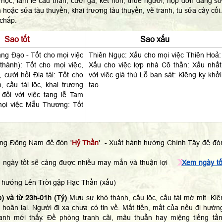
học, làm lễ cầu thân, cưới gã, kết hôn, thuê người, nộp đơn dâng sớ
 hoặc sửa tàu thuyền, khai trương tàu thuyền, vẽ tranh, tu sửa cây cối.
 chấp.
Sao tốt
Sao xấu
g Đạo - Tốt cho mọi việc
Thiên Ngục: Xấu cho mọi việc Thiên Hoả:
thành): Tốt cho mọi việc,
Xấu cho việc lợp nhà Cô thần: Xấu nhất
, cưới hỏi Địa tài: Tốt cho
với việc giá thú Lỗ ban sát: Kiêng kỵ khởi
, cầu tài lộc, khai trương
tạo
đối với việc tang lễ Tam
mọi việc Mẫu Thương: Tốt
ớng Đông Nam để đón '
Hỷ Thần
'. - Xuất hành hướng Chính Tây để đó
 ngày tốt sẽ càng được nhiều may mắn và thuận lợi
Xem ngày tố
 hướng Lên Trời gặp Hạc Thần (xấu)
) và từ 23h-01h (Tý)
Mưu sự khó thành, cầu lộc, cầu tài mờ mịt. Kiệ
 hoãn lại. Người đi xa chưa có tin về. Mất tiền, mất của nếu đi hướn
anh mới thấy. Đề phòng tranh cãi, mâu thuẫn hay miệng tiếng tầ