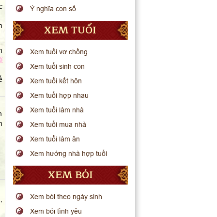
c
Ý nghĩa con số
h
XEM TUỔI
n
Xem tuổi vợ chồng
Xem tuổi sinh con
ể
Xem tuổi kết hôn
Xem tuổi hợp nhau
Xem tuổi làm nhà
n
h
Xem tuổi mua nhà
Xem tuổi làm ăn
Xem hướng nhà hợp tuổi
XEM BÓI
.
Xem bói theo ngày sinh
,
Xem bói tình yêu