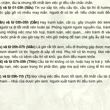
 chậm, lâu la nhưng tốt nhất làm việc gì đều cần chắc chắn.
) và từ 01-03h (Sửu)
Tin vui sắp tới, nếu cầu lộc, cầu tài thì đi hướn
ệc gặp gỡ có nhiều may mắn. Người đi có tin về. Nếu chăn nuôi đề
ân) và từ 03h-05h (Dần)
Hay tranh luận, cãi cọ, gây chuyện đói kém
gười ra đi tốt nhất nên hoãn lại. Phòng người người nguyền rủa, trán
hung những việc như hội họp, tranh luận, việc quan,…nên tránh đi và
 buộc phải đi vào giờ này thì nên giữ miệng để hạn ché gây ẩu đả ha
) và từ 05h-07h (Mão)
Là giờ rất tốt lành, nếu đi thường gặp được ma
kinh doanh có lời. Người đi sắp về nhà. Phụ nữ có tin mừng. Mọi việ
a hợp. Nếu có bệnh cầu thì sẽ khỏi, gia đình đều mạnh khỏe.
t) và từ 07h-09h (Thìn)
Cầu tài thì không có lợi, hoặc hay bị trái ý. Nế
 gặp nạn, việc quan trọng thì phải đòn, gặp ma quỷ nên cúng tế thì mớ
 và từ 09h-11h (Tị)
Mọi công việc đều được tốt lành, tốt nhất cầu tài đ
Nam – Nhà cửa được yên lành. Người xuất hành thì đều bình yên.