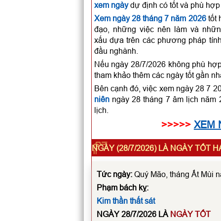
xem ngày
dự định có tốt và phù hợp
Xem ngày 28 tháng 7 năm 2026
tốt 
đạo, những việc nên làm và những
xấu dựa trên các phương pháp tính
đầu nghành.
Nếu ngày 28/7/2026 không phù hợp đ
tham khảo thêm các ngày tốt gần nh
Bên cạnh đó, việc xem ngày 28 7 2
niên
ngày 28 tháng 7 âm lịch năm 2
lịch.
>>>>>
XEM 
NGÀY (28/7/2026) LÀ NGÀY TỐT 
Tức ngày:
Quý Mão, tháng Ất Mùi n
Phạm bách kỵ:
Kim thần thất sát
NGÀY 28/7/2026 LÀ
NGÀY TỐT