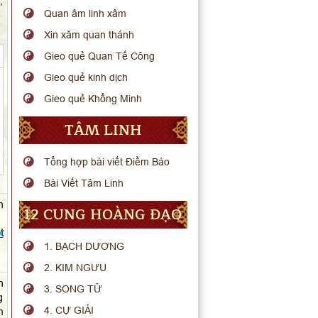
,
Quan âm linh xâm
Xin xăm quan thánh
Gieo quẻ Quan Tế Công
Gieo quẻ kinh dịch
Gieo quẻ Khổng Minh
TÂM LINH
Tổng hợp bài viết Điềm Báo
Bài Viết Tâm Linh
n
12 CUNG HOÀNG ĐẠO
t
1. BẠCH DƯƠNG
2. KIM NGƯU
n
3. SONG TỬ
g
4. CỰ GIẢI
m