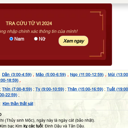
TRA CỨU TỬ VI 2024
òng nhập chính xác thông tin của mình!
Nam
Nữ
,
Dần (3:00-4:59)
,
Mão (5:00-6:59)
,
Ngọ (11:00-12:59)
,
Mùi (13:00
:00-18:59)
,
;
Thìn (7:00-8:59)
;
Tỵ (9:00-10:59)
;
Thân (15:00-16:59)
;
Tuất (19:00
00-22:59)
;
:
Kim thần thất sát
:
O
hi (Thủy sinh Mộc), ngày này là ngày cát (bảo nhật).
 Kim bạc Kim
kỵ các tuổi
: Đinh Dậu và Tân Dậu.