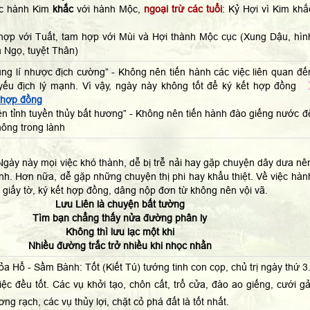
ộc hành Kim
khắc
với hành Mộc,
ngoại trừ các tuổi
: Kỷ Hợi vì Kim khắ
hợp với Tuất, tam hợp với Mùi và Hợi thành Mộc cục (Xung Dậu, hìn
á Ngọ, tuyệt Thân)
tụng lí nhược địch cường” - Không nên tiến hành các việc liên quan đế
ý yếu địch lý mạnh. Vì vậy, ngày này không tốt để ký kết hợp đồng
 hợp đồng
ên tỉnh tuyền thủy bất hương” - Không nên tiến hành đào giếng nước đ
hông trong lành
gày này mọi việc khó thành, dễ bị trễ nải hay gặp chuyện dây dưa nê
nh. Hơn nữa, dễ gặp những chuyện thị phi hay khẩu thiệt. Về việc hàn
, giấy tờ, ký kết hợp đồng, dâng nộp đơn từ không nên vội vã.
Lưu Liên là chuyện bất tường
Tìm bạn chẳng thấy nửa đường phân ly
Không thì lưu lạc một khi
Nhiều đường trắc trở nhiều khi nhọc nhằn
ỏa Hổ - Sầm Bành: Tốt (Kiết Tú) tướng tinh con cọp, chủ trị ngày thứ 3
iệc đều tốt. Các vụ khởi tạo, chôn cất, trổ cửa, đào ao giếng, cưới gả
ng rạch, các vụ thủy lợi, chặt cỏ phá đất là tốt nhất.