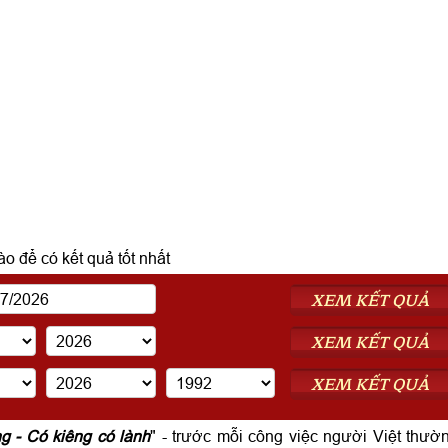
o để có kết quả tốt nhất
XEM KẾT QUẢ
XEM KẾT QUẢ
XEM KẾT QUẢ
ng - Có kiêng có lành
" - trước mỗi công việc người Việt thườ