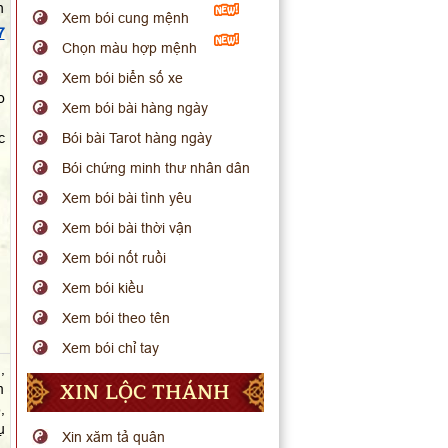
n
Xem bói cung mệnh
7
Chọn màu hợp mệnh
Xem bói biển số xe
o
Xem bói bài hàng ngày
c
Bói bài Tarot hàng ngày
Bói chứng minh thư nhân dân
Xem bói bài tình yêu
Xem bói bài thời vận
Xem bói nốt ruồi
Xem bói kiều
Xem bói theo tên
Xem bói chỉ tay
,
XIN LỘC THÁNH
m
,
ụ
Xin xăm tả quân