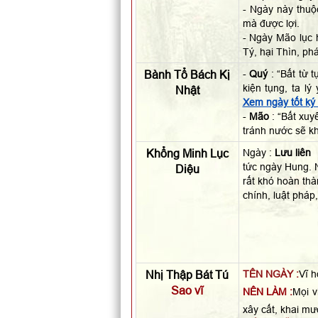
- Ngày này thu
mà được lợi.
- Ngày Mão lục 
Tý, hại Thìn, ph
Bành Tổ Bách Kị
-
Quý
: “Bất từ 
kiện tụng, ta l
Nhật
Xem ngày tốt ký
-
Mão
: “Bất xuy
tránh nước sẽ k
Khổng Minh Lục
Ngày :
Lưu liên
tức ngày Hung. N
Diệu
rất khó hoàn thà
chính, luật pháp
Nhị Thập Bát Tú
TÊN NGÀY :
Vĩ h
Sao vĩ
NÊN LÀM :
Mọi v
xây cất, khai mươ