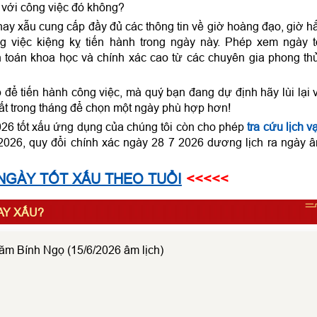
 với công việc đó không?
hay xẫu cung cấp đầy đủ các thông tin về giờ hoàng đạo, giờ h
 việc kiệng kỵ tiến hành trong ngày này. Phép xem ngày t
 toán khoa học và chính xác cao từ các chuyên gia phong th
ể tiến hành công việc, mà quý bạn đang dự định hãy lùi lại 
ất trong tháng để chọn một ngày phù hợp hơn!
026 tốt xấu ứng dụng của chúng tôi còn cho phép
tra cứu lịch v
026, quy đổi chính xác ngày 28 7 2026 dương lịch ra ngày 
NGÀY TỐT XẤU THEO TUỔI
<<<<<
HAY XẤU?
ăm Bính Ngọ (15/6/2026 âm lịch)