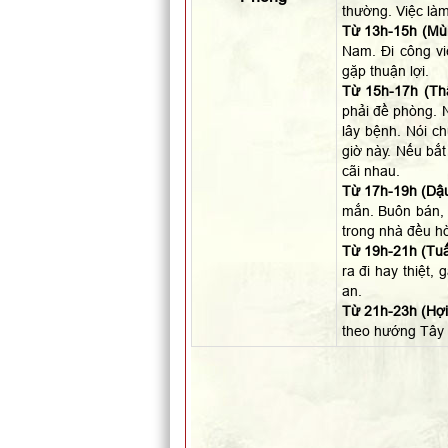
thường. Việc làm
Từ 13h-15h (Mùi
Nam. Đi công vi
gặp thuận lợi.
Từ 15h-17h (Th
phải đề phòng. N
lây bệnh. Nói c
giờ này. Nếu bắt
cãi nhau.
Từ 17h-19h (Dậu
mắn. Buôn bán, 
trong nhà đều hò
Từ 19h-21h (Tuấ
ra đi hay thiệt,
an.
Từ 21h-23h (Hợi)
theo hướng Tây 