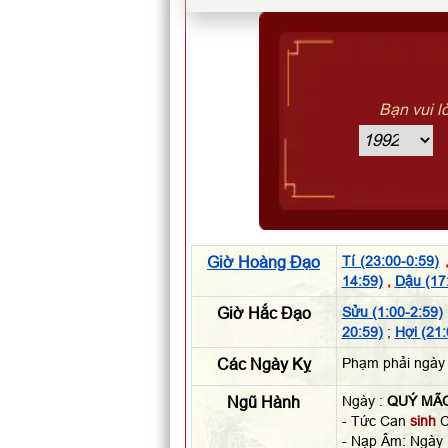
Bạn vui l
Giờ Hoàng Đạo
Tí (23:00-0:59)
14:59)
,
Dậu (17
Giờ Hắc Đạo
Sửu (1:00-2:59)
20:59)
;
Hợi (21:
Các Ngày Kỵ
Phạm phải ngày 
Ngũ Hành
Ngày :
QUÝ MÃ
- Tức Can
sinh
C
- Nạp Âm: Ngày