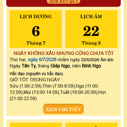
XEM KẾT QUẢ
LỊCH DƯƠNG
LỊCH ÂM
6
22
Tháng 7
Tháng 5
NGÀY KHÔNG XẤU NHƯNG CŨNG CHƯA TỐT
Thứ hai,
ngày 6/7/2026
nhằm ngày
22/5/2026 Âm lịch
Ngày
Tân Tỵ
, tháng
Giáp Ngọ
, năm
Bính Ngọ
Hắc đạo (nguyên vu hắc đạo)
GIỜ TỐT TRONG NGÀY :
Sửu (1:00-2:59),Thìn (7:00-8:59),Ngọ (11:00-
12:59),Mùi (13:00-14:59),Tuất (19:00-20:59),Hợi
(21:00-22:59)
XEM CHI TIẾT