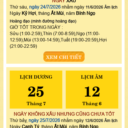
NGÀY
XẤU
Thứ sáu,
ngày 24/7/2026
nhằm ngày
11/6/2026 Âm lịch
Ngày
Kỷ Hợi
, tháng
Ất Mùi
, năm
Bính Ngọ
Hoàng đạo (minh đường hoàng đạo)
GIỜ TỐT TRONG NGÀY :
Sửu (1:00-2:59),Thìn (7:00-8:59),Ngọ (11:00-
12:59),Mùi (13:00-14:59),Tuất (19:00-20:59),Hợi
(21:00-22:59)
XEM CHI TIẾT
LỊCH DƯƠNG
LỊCH ÂM
25
12
Tháng 7
Tháng 6
NGÀY KHÔNG XẤU NHƯNG CŨNG CHƯA TỐT
Thứ bảy,
ngày 25/7/2026
nhằm ngày
12/6/2026 Âm lịch
Ngày
Canh Tý
, tháng
Ất Mùi
, năm
Bính Ngọ