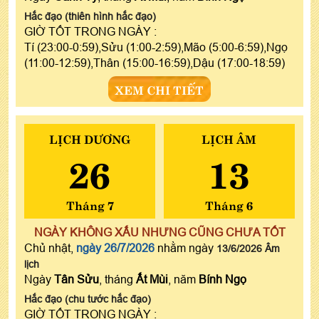
Hắc đạo (thiên hình hắc đạo)
GIỜ TỐT TRONG NGÀY :
Tí (23:00-0:59),Sửu (1:00-2:59),Mão (5:00-6:59),Ngọ
(11:00-12:59),Thân (15:00-16:59),Dậu (17:00-18:59)
XEM CHI TIẾT
LỊCH DƯƠNG
LỊCH ÂM
26
13
Tháng 7
Tháng 6
NGÀY KHÔNG XẤU NHƯNG CŨNG CHƯA TỐT
Chủ nhật,
ngày 26/7/2026
nhằm ngày
13/6/2026 Âm
lịch
Ngày
Tân Sửu
, tháng
Ất Mùi
, năm
Bính Ngọ
Hắc đạo (chu tước hắc đạo)
GIỜ TỐT TRONG NGÀY :