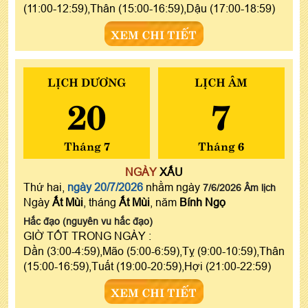
(11:00-12:59),Thân (15:00-16:59),Dậu (17:00-18:59)
XEM CHI TIẾT
LỊCH DƯƠNG
LỊCH ÂM
20
7
Tháng 7
Tháng 6
NGÀY
XẤU
Thứ hai,
ngày 20/7/2026
nhằm ngày
7/6/2026 Âm lịch
Ngày
Ất Mùi
, tháng
Ất Mùi
, năm
Bính Ngọ
Hắc đạo (nguyên vu hắc đạo)
GIỜ TỐT TRONG NGÀY :
Dần (3:00-4:59),Mão (5:00-6:59),Tỵ (9:00-10:59),Thân
(15:00-16:59),Tuất (19:00-20:59),Hợi (21:00-22:59)
XEM CHI TIẾT