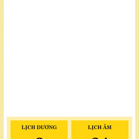
LỊCH DƯƠNG
LỊCH ÂM