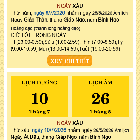
NGÀY
XẤU
Thứ năm,
ngày 9/7/2026
nhằm ngày
25/5/2026 Âm lịch
Ngày
Giáp Thân
, tháng
Giáp Ngọ
, năm
Bính Ngọ
Hoàng đạo (thanh long hoàng đạo)
GIỜ TỐT TRONG NGÀY :
Tí (23:00-0:59),Sửu (1:00-2:59),Thìn (7:00-8:59),Tỵ
(9:00-10:59),Mùi (13:00-14:59),Tuất (19:00-20:59)
XEM CHI TIẾT
LỊCH DƯƠNG
LỊCH ÂM
10
26
Tháng 7
Tháng 5
NGÀY
XẤU
Thứ sáu,
ngày 10/7/2026
nhằm ngày
26/5/2026 Âm lịch
Ngày
Ất Dậu
, tháng
Giáp Ngọ
, năm
Bính Ngọ