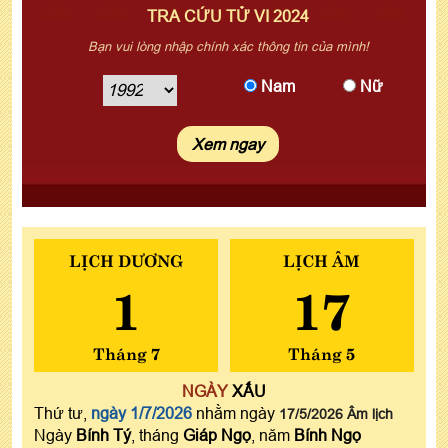
TRA CỨU TỬ VI 2024
Bạn vui lòng nhập chính xác thông tin của mình!
Nam
Nữ
LỊCH DƯƠNG
LỊCH ÂM
1
17
Tháng 7
Tháng 5
NGÀY
XẤU
Thứ tư,
ngày 1/7/2026
nhằm ngày
17/5/2026 Âm lịch
Ngày
Bính Tý
, tháng
Giáp Ngọ
, năm
Bính Ngọ