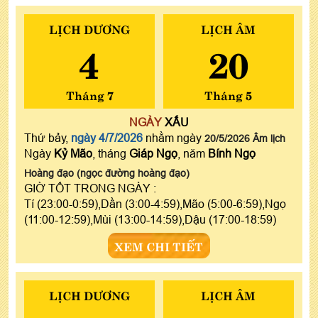
LỊCH DƯƠNG
LỊCH ÂM
4
20
Tháng 7
Tháng 5
NGÀY
XẤU
Thứ bảy,
ngày 4/7/2026
nhằm ngày
20/5/2026 Âm lịch
Ngày
Kỷ Mão
, tháng
Giáp Ngọ
, năm
Bính Ngọ
Hoàng đạo (ngọc đường hoàng đạo)
GIỜ TỐT TRONG NGÀY :
Tí (23:00-0:59),Dần (3:00-4:59),Mão (5:00-6:59),Ngọ
(11:00-12:59),Mùi (13:00-14:59),Dậu (17:00-18:59)
XEM CHI TIẾT
LỊCH DƯƠNG
LỊCH ÂM