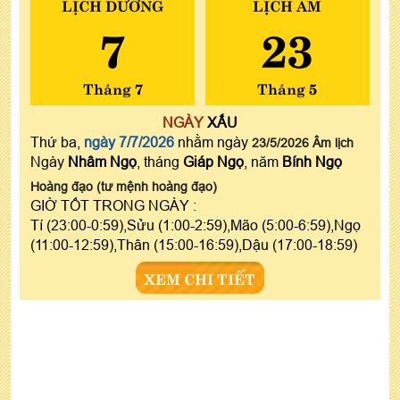
LỊCH DƯƠNG
LỊCH ÂM
7
23
Tháng 7
Tháng 5
NGÀY
XẤU
Thứ ba,
ngày 7/7/2026
nhằm ngày
23/5/2026 Âm lịch
Ngày
Nhâm Ngọ
, tháng
Giáp Ngọ
, năm
Bính Ngọ
Hoàng đạo (tư mệnh hoàng đạo)
GIỜ TỐT TRONG NGÀY :
Tí (23:00-0:59),Sửu (1:00-2:59),Mão (5:00-6:59),Ngọ
(11:00-12:59),Thân (15:00-16:59),Dậu (17:00-18:59)
XEM CHI TIẾT