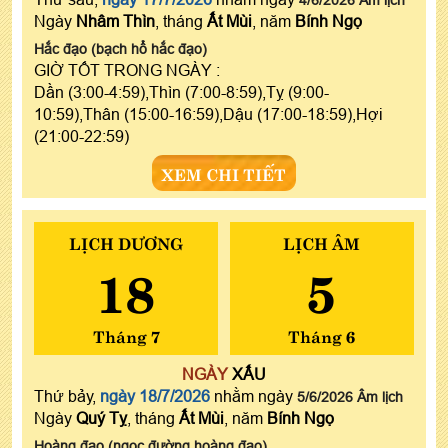
Ngày
Nhâm Thìn
, tháng
Ất Mùi
, năm
Bính Ngọ
Hắc đạo (bạch hổ hắc đạo)
GIỜ TỐT TRONG NGÀY :
Dần (3:00-4:59),Thìn (7:00-8:59),Tỵ (9:00-
10:59),Thân (15:00-16:59),Dậu (17:00-18:59),Hợi
(21:00-22:59)
XEM CHI TIẾT
LỊCH DƯƠNG
LỊCH ÂM
18
5
Tháng 7
Tháng 6
NGÀY
XẤU
Thứ bảy,
ngày 18/7/2026
nhằm ngày
5/6/2026 Âm lịch
Ngày
Quý Tỵ
, tháng
Ất Mùi
, năm
Bính Ngọ
Hoàng đạo (ngọc đường hoàng đạo)