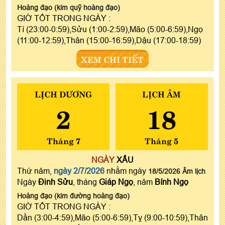
Hoàng đạo (kim quỹ hoàng đạo)
GIỜ TỐT TRONG NGÀY :
Tí (23:00-0:59),Sửu (1:00-2:59),Mão (5:00-6:59),Ngọ
(11:00-12:59),Thân (15:00-16:59),Dậu (17:00-18:59)
XEM CHI TIẾT
LỊCH DƯƠNG
LỊCH ÂM
2
18
Tháng 7
Tháng 5
NGÀY
XẤU
Thứ năm,
ngày 2/7/2026
nhằm ngày
18/5/2026 Âm lịch
Ngày
Đinh Sửu
, tháng
Giáp Ngọ
, năm
Bính Ngọ
Hoàng đạo (kim đường hoàng đạo)
GIỜ TỐT TRONG NGÀY :
Dần (3:00-4:59),Mão (5:00-6:59),Tỵ (9:00-10:59),Thân