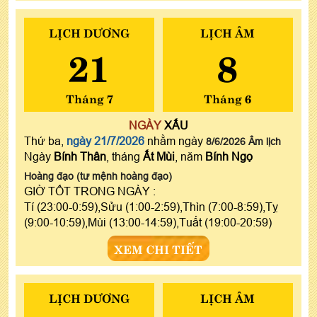
LỊCH DƯƠNG
LỊCH ÂM
21
8
Tháng 7
Tháng 6
NGÀY
XẤU
Thứ ba,
ngày 21/7/2026
nhằm ngày
8/6/2026 Âm lịch
Ngày
Bính Thân
, tháng
Ất Mùi
, năm
Bính Ngọ
Hoàng đạo (tư mệnh hoàng đạo)
GIỜ TỐT TRONG NGÀY :
Tí (23:00-0:59),Sửu (1:00-2:59),Thìn (7:00-8:59),Tỵ
(9:00-10:59),Mùi (13:00-14:59),Tuất (19:00-20:59)
XEM CHI TIẾT
LỊCH DƯƠNG
LỊCH ÂM