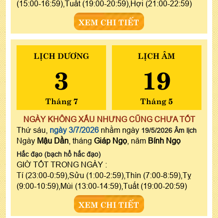
(15:00-16:59),Tuất (19:00-20:59),Hợi (21:00-22:59)
XEM CHI TIẾT
LỊCH DƯƠNG
LỊCH ÂM
3
19
Tháng 7
Tháng 5
NGÀY KHÔNG XẤU NHƯNG CŨNG CHƯA TỐT
Thứ sáu,
ngày 3/7/2026
nhằm ngày
19/5/2026 Âm lịch
Ngày
Mậu Dần
, tháng
Giáp Ngọ
, năm
Bính Ngọ
Hắc đạo (bạch hổ hắc đạo)
GIỜ TỐT TRONG NGÀY :
Tí (23:00-0:59),Sửu (1:00-2:59),Thìn (7:00-8:59),Tỵ
(9:00-10:59),Mùi (13:00-14:59),Tuất (19:00-20:59)
XEM CHI TIẾT