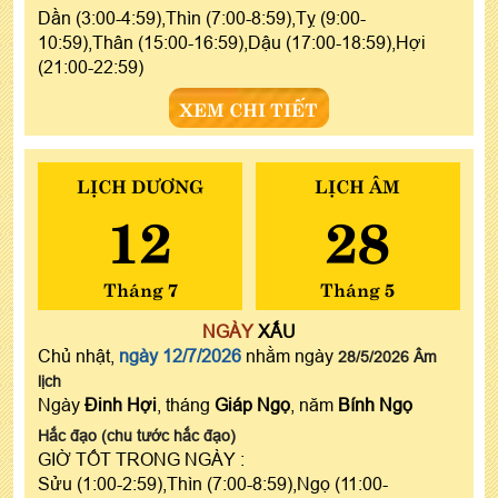
Dần (3:00-4:59),Thìn (7:00-8:59),Tỵ (9:00-
10:59),Thân (15:00-16:59),Dậu (17:00-18:59),Hợi
(21:00-22:59)
XEM CHI TIẾT
LỊCH DƯƠNG
LỊCH ÂM
12
28
Tháng 7
Tháng 5
NGÀY
XẤU
Chủ nhật,
ngày 12/7/2026
nhằm ngày
28/5/2026 Âm
lịch
Ngày
Đinh Hợi
, tháng
Giáp Ngọ
, năm
Bính Ngọ
Hắc đạo (chu tước hắc đạo)
GIỜ TỐT TRONG NGÀY :
Sửu (1:00-2:59),Thìn (7:00-8:59),Ngọ (11:00-