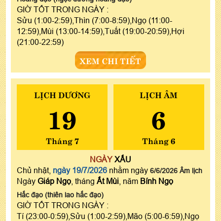
GIỜ TỐT TRONG NGÀY :
Sửu (1:00-2:59),Thìn (7:00-8:59),Ngọ (11:00-
12:59),Mùi (13:00-14:59),Tuất (19:00-20:59),Hợi
(21:00-22:59)
XEM CHI TIẾT
LỊCH DƯƠNG
LỊCH ÂM
19
6
Tháng 7
Tháng 6
NGÀY
XẤU
Chủ nhật,
ngày 19/7/2026
nhằm ngày
6/6/2026 Âm lịch
Ngày
Giáp Ngọ
, tháng
Ất Mùi
, năm
Bính Ngọ
Hắc đạo (thiên lao hắc đạo)
GIỜ TỐT TRONG NGÀY :
Tí (23:00-0:59),Sửu (1:00-2:59),Mão (5:00-6:59),Ngọ