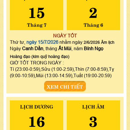
15
2
Tháng 7
Tháng 6
NGÀY TỐT
Thứ tư,
ngày 15/7/2026
nhằm ngày
2/6/2026 Âm lịch
Ngày
Canh Dần
, tháng
Ất Mùi
, năm
Bính Ngọ
Hoàng đạo (kim quỹ hoàng đạo)
GIỜ TỐT TRONG NGÀY :
Tí (23:00-0:59),Sửu (1:00-2:59),Thìn (7:00-8:59),Tỵ
(9:00-10:59),Mùi (13:00-14:59),Tuất (19:00-20:59)
XEM CHI TIẾT
LỊCH DƯƠNG
LỊCH ÂM
16
3