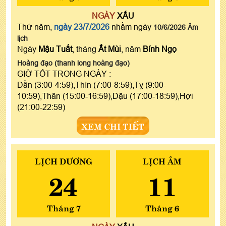
NGÀY
XẤU
Thứ năm,
ngày 23/7/2026
nhằm ngày
10/6/2026 Âm
lịch
Ngày
Mậu Tuất
, tháng
Ất Mùi
, năm
Bính Ngọ
Hoàng đạo (thanh long hoàng đạo)
GIỜ TỐT TRONG NGÀY :
Dần (3:00-4:59),Thìn (7:00-8:59),Tỵ (9:00-
10:59),Thân (15:00-16:59),Dậu (17:00-18:59),Hợi
(21:00-22:59)
XEM CHI TIẾT
LỊCH DƯƠNG
LỊCH ÂM
24
11
Tháng 7
Tháng 6