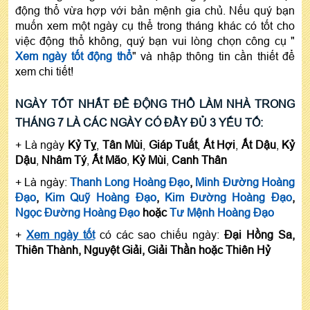
động thổ vừa hợp với bản mệnh gia chủ. Nếu quý bạn
muốn xem một ngày cụ thể trong tháng khác có tốt cho
việc động thổ không, quý bạn vui lòng chọn công cụ "
Xem ngày tốt động thổ
" và nhập thông tin cần thiết để
xem chi tiết!
NGÀY TỐT NHẤT ĐỂ ĐỘNG THỔ LÀM NHÀ TRONG
THÁNG 7 LÀ CÁC NGÀY CÓ ĐẦY ĐỦ 3 YẾU TỐ:
+ Là ngày
Kỷ Tỵ
,
Tân Mùi
,
Giáp Tuất
,
Ất Hợi
,
Ất Dậu
,
Kỷ
Dậu
,
Nhâm Tý
,
Ất Mão
,
Kỷ Mùi
,
Canh Thân
+ Là ngày:
Thanh Long Hoàng Đạo
,
Minh Đường Hoàng
Đạo
,
Kim Quỹ Hoàng Đạo
,
Kim Đường Hoàng Đạo
,
Ngọc Đường Hoàng Đạo
hoặc
Tư Mệnh Hoàng Đạo
+
Xem ngày tốt
có các sao chiếu ngày:
Đại Hồng Sa,
Thiên Thành, Nguyệt Giải, Giải Thần hoặc Thiên Hỷ