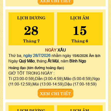
XEM CHI TIẾT
LỊCH DƯƠNG
LỊCH ÂM
28
15
Tháng 7
Tháng 6
NGÀY
XẤU
Thứ ba,
ngày 28/7/2026
nhằm ngày
15/6/2026 Âm lịch
Ngày
Quý Mão
, tháng
Ất Mùi
, năm
Bính Ngọ
Hoàng đạo (kim đường hoàng đạo)
GIỜ TỐT TRONG NGÀY :
Tí (23:00-0:59),Dần (3:00-4:59),Mão (5:00-6:59),Ngọ
(11:00-12:59),Mùi (13:00-14:59),Dậu (17:00-18:59)
XEM CHI TIẾT
LỊCH DƯƠNG
LỊCH ÂM