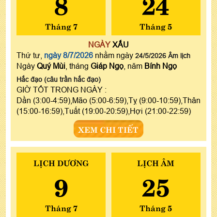
8
24
Tháng 7
Tháng 5
NGÀY
XẤU
Thứ tư,
ngày 8/7/2026
nhằm ngày
24/5/2026 Âm lịch
Ngày
Quý Mùi
, tháng
Giáp Ngọ
, năm
Bính Ngọ
Hắc đạo (câu trần hắc đạo)
GIỜ TỐT TRONG NGÀY :
Dần (3:00-4:59),Mão (5:00-6:59),Tỵ (9:00-10:59),Thân
(15:00-16:59),Tuất (19:00-20:59),Hợi (21:00-22:59)
XEM CHI TIẾT
LỊCH DƯƠNG
LỊCH ÂM
9
25
Tháng 7
Tháng 5