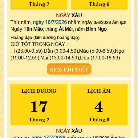
Tháng 7
Tháng 6
NGÀY
XẤU
Thứ năm,
ngày 16/7/2026
nhằm ngày
3/6/2026 Âm lịch
Ngày
Tân Mão
, tháng
Ất Mùi
, năm
Bính Ngọ
Hoàng đạo (kim đường hoàng đạo)
GIỜ TỐT TRONG NGÀY :
Tí (23:00-0:59),Dần (3:00-4:59),Mão (5:00-6:59),Ngọ
(11:00-12:59),Mùi (13:00-14:59),Dậu (17:00-18:59)
XEM CHI TIẾT
LỊCH DƯƠNG
LỊCH ÂM
17
4
Tháng 7
Tháng 6
NGÀY
XẤU
Thứ sáu,
ngày 17/7/2026
nhằm ngày
4/6/2026 Âm lịch