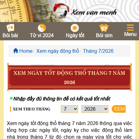
Menu
Bói bài
Tử vi 2024
Ngày tốt
Bói sim
Home
Xem ngày động thổ
Tháng 7/2026
XEM NGÀY TỐT ĐỘNG THỔ THÁNG 7 NĂM
2026
Nhập đầy đủ thông tin để có kết quả tốt nhất
XEM
XEM THEO THÁNG
Xem ngày tốt động thổ tháng 7 năm 2026 thông qua việc
tổng hợp các ngày tốt, ngày kỵ cho việc động thổ làm
nhà trong tháng 7 từ đó chọn ra ngày vừa tốt cho việc