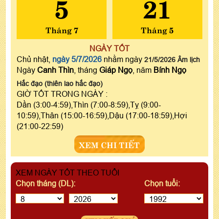
5
21
Tháng 7
Tháng 5
NGÀY TỐT
Chủ nhật,
ngày 5/7/2026
nhằm ngày
21/5/2026 Âm lịch
Ngày
Canh Thìn
, tháng
Giáp Ngọ
, năm
Bính Ngọ
Hắc đạo (thiên lao hắc đạo)
GIỜ TỐT TRONG NGÀY :
Dần (3:00-4:59),Thìn (7:00-8:59),Tỵ (9:00-
10:59),Thân (15:00-16:59),Dậu (17:00-18:59),Hợi
(21:00-22:59)
XEM CHI TIẾT
XEM NGÀY TỐT THEO TUỔI
Chọn tháng (DL):
Chọn tuổi: