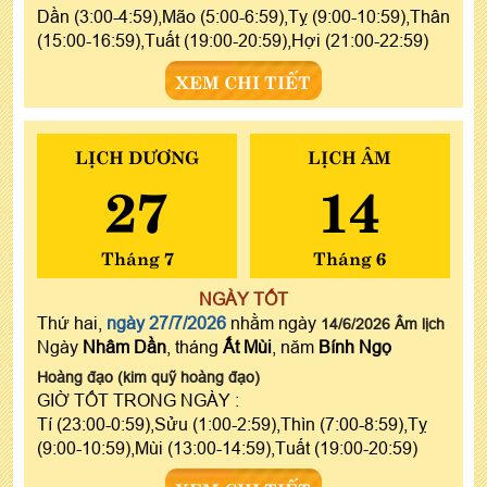
Dần (3:00-4:59),Mão (5:00-6:59),Tỵ (9:00-10:59),Thân
(15:00-16:59),Tuất (19:00-20:59),Hợi (21:00-22:59)
XEM CHI TIẾT
LỊCH DƯƠNG
LỊCH ÂM
27
14
Tháng 7
Tháng 6
NGÀY TỐT
Thứ hai,
ngày 27/7/2026
nhằm ngày
14/6/2026 Âm lịch
Ngày
Nhâm Dần
, tháng
Ất Mùi
, năm
Bính Ngọ
Hoàng đạo (kim quỹ hoàng đạo)
GIỜ TỐT TRONG NGÀY :
Tí (23:00-0:59),Sửu (1:00-2:59),Thìn (7:00-8:59),Tỵ
(9:00-10:59),Mùi (13:00-14:59),Tuất (19:00-20:59)