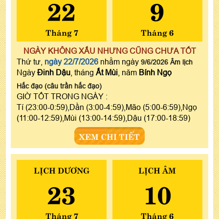
22
9
Tháng 7
Tháng 6
NGÀY KHÔNG XẤU NHƯNG CŨNG CHƯA TỐT
Thứ tư,
ngày 22/7/2026
nhằm ngày
9/6/2026 Âm lịch
Ngày
Đinh Dậu
, tháng
Ất Mùi
, năm
Bính Ngọ
Hắc đạo (câu trần hắc đạo)
GIỜ TỐT TRONG NGÀY :
Tí (23:00-0:59),Dần (3:00-4:59),Mão (5:00-6:59),Ngọ
(11:00-12:59),Mùi (13:00-14:59),Dậu (17:00-18:59)
XEM CHI TIẾT
LỊCH DƯƠNG
LỊCH ÂM
23
10
Tháng 7
Tháng 6