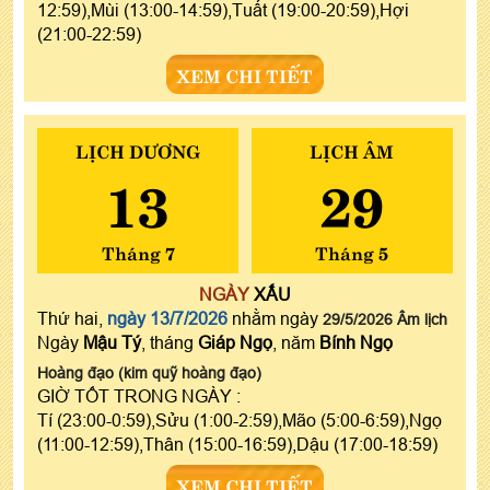
12:59),Mùi (13:00-14:59),Tuất (19:00-20:59),Hợi
(21:00-22:59)
XEM CHI TIẾT
LỊCH DƯƠNG
LỊCH ÂM
13
29
Tháng 7
Tháng 5
NGÀY
XẤU
Thứ hai,
ngày 13/7/2026
nhằm ngày
29/5/2026 Âm lịch
Ngày
Mậu Tý
, tháng
Giáp Ngọ
, năm
Bính Ngọ
Hoàng đạo (kim quỹ hoàng đạo)
GIỜ TỐT TRONG NGÀY :
Tí (23:00-0:59),Sửu (1:00-2:59),Mão (5:00-6:59),Ngọ
(11:00-12:59),Thân (15:00-16:59),Dậu (17:00-18:59)
XEM CHI TIẾT