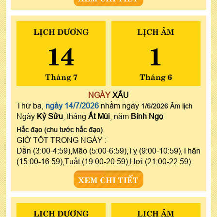
LỊCH DƯƠNG
LỊCH ÂM
14
1
Tháng 7
Tháng 6
NGÀY
XẤU
Thứ ba,
ngày 14/7/2026
nhằm ngày
1/6/2026 Âm lịch
Ngày
Kỷ Sửu
, tháng
Ất Mùi
, năm
Bính Ngọ
Hắc đạo (chu tước hắc đạo)
GIỜ TỐT TRONG NGÀY :
Dần (3:00-4:59),Mão (5:00-6:59),Tỵ (9:00-10:59),Thân
(15:00-16:59),Tuất (19:00-20:59),Hợi (21:00-22:59)
XEM CHI TIẾT
LỊCH DƯƠNG
LỊCH ÂM