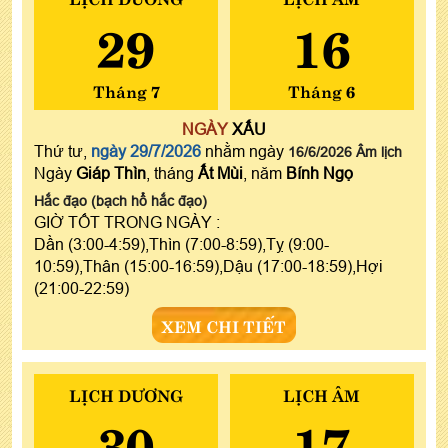
29
16
Tháng 7
Tháng 6
NGÀY
XẤU
Thứ tư,
ngày 29/7/2026
nhằm ngày
16/6/2026 Âm lịch
Ngày
Giáp Thìn
, tháng
Ất Mùi
, năm
Bính Ngọ
Hắc đạo (bạch hổ hắc đạo)
GIỜ TỐT TRONG NGÀY :
Dần (3:00-4:59),Thìn (7:00-8:59),Tỵ (9:00-
10:59),Thân (15:00-16:59),Dậu (17:00-18:59),Hợi
(21:00-22:59)
XEM CHI TIẾT
LỊCH DƯƠNG
LỊCH ÂM
30
17