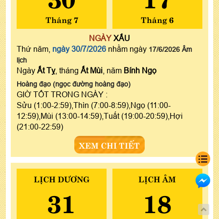
Tháng 7
Tháng 6
NGÀY
XẤU
Thứ năm,
ngày 30/7/2026
nhằm ngày
17/6/2026 Âm
lịch
Ngày
Ất Tỵ
, tháng
Ất Mùi
, năm
Bính Ngọ
Hoàng đạo (ngọc đường hoàng đạo)
GIỜ TỐT TRONG NGÀY :
Sửu (1:00-2:59),Thìn (7:00-8:59),Ngọ (11:00-
12:59),Mùi (13:00-14:59),Tuất (19:00-20:59),Hợi
(21:00-22:59)
XEM CHI TIẾT
LỊCH DƯƠNG
LỊCH ÂM
31
18