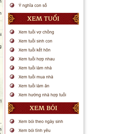
m
Ý nghĩa con số
h
XEM TUỔI
Xem tuổi vợ chồng
i
Xem tuổi sinh con
g
Xem tuổi kết hôn
Xem tuổi hợp nhau
Xem tuổi làm nhà
Xem tuổi mua nhà
Xem tuổi làm ăn
Xem hướng nhà hợp tuổi
ị
XEM BÓI
Xem bói theo ngày sinh
,
n
Xem bói tình yêu