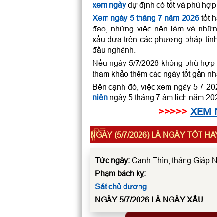
xem ngày
dự định có tốt và phù hợp
Xem ngày 5 tháng 7 năm 2026
tốt 
đạo, những việc nên làm và những
xấu dựa trên các phương pháp tính
đầu nghành.
Nếu ngày 5/7/2026 không phù hợp đ
tham khảo thêm các ngày tốt gần nh
Bên cạnh đó, việc xem ngày 5 7 20
niên
ngày 5 tháng 7 âm lịch năm 202
>>>>>
XEM 
NGÀY (5/7/2026) LÀ NGÀY TỐT HA
Tức ngày:
Canh Thìn, tháng Giáp N
Phạm bách kỵ:
Sát chủ dương
NGÀY 5/7/2026 LÀ
NGÀY XẤU