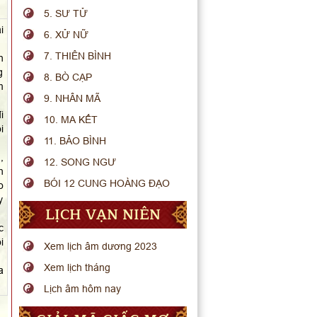
5. SƯ TỬ
i
6. XỬ NỮ
7. THIÊN BÌNH
n
g
8. BÒ CẠP
m
9. NHÂN MÃ
i
10. MA KẾT
i
11. BẢO BÌNH
,
12. SONG NGƯ
h
BÓI 12 CUNG HOÀNG ĐẠO
o
y
LỊCH VẠN NIÊN
c
i
Xem lịch âm dương 2023
Xem lịch tháng
a
Lịch âm hôm nay