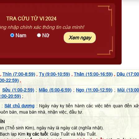
TRA CỨU TỬ VI 2024
òng nhập chính xác thông tin của mình!
Nam
Nữ
,
Thìn (7:00-8:59)
,
Tỵ (9:00-10:59)
,
Thân (15:00-16:59)
,
Dậu (17:00
00-22:59)
,
;
Sửu (1:00-2:59)
;
Mão (5:00-6:59)
;
Ngọ (11:00-12:59)
;
Mùi (13:00
:00-20:59)
;
 :
Sát chủ dương
: Ngày này kỵ tiến hành các việc liên quan đến xâ
buôn bán, mua bán nhà, nhận việc, đầu tư.
ÌN
n (Thổ sinh Kim), ngày này là ngày cát (nghĩa nhật).
 Bạch lạp Kim
kỵ các tuổi
: Giáp Tuất và Mậu Tuất.