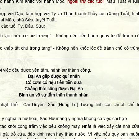
ộc hành Kim
khắc
với hành Mộc,
ngoại trừ các tuổi
: Mậu Tuất vì Ki
i.
 hợp với Dậu, tam hợp với Tý và Thân thành Thủy cục (Xung Tuất, hìn
hại Mão, phá Sửu, tuyệt Tuất.
các tuổi Tỵ, Dậu, Sửu)
nh lạc chức cơ hư trướng” - Không nên tiến hành quay tơ để tránh cũ
g
c khấp tất chủ trọng tang” - Không nên khóc lóc để tránh chủ có trùn
ọi việc đều được yên tâm, hành sự thành công.
Đại An gặp được quí nhân
Có cơm có riệu tiền tiễn đưa
Chẳng thời cũng được Đại An
Bình an vô sự tấm thân thanh nhàn
nhật Thử - Cái Duyên: Xấu (Hung Tú) Tướng tinh con chuột, chủ tr
 ý nghĩa là hư hoại, Sao Hư mang ý nghĩa không có việc chi hợp.
tác khởi công trăm việc đều không may. Nhất là việc xây cất nhà cửa
i gả, trổ cửa, đào kinh rạch hay tháo nước. Vì vậy, nếu quý bạn muố