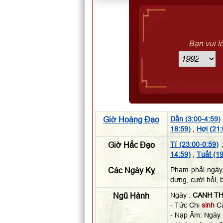
Bạn vui l
Giờ Hoàng Đạo
Dần (3:00-4:59)
18:59)
,
Hợi (21:
Giờ Hắc Đạo
Tí (23:00-0:59)
14:59)
;
Tuất (19
Các Ngày Kỵ
Phạm phải ngày
dựng, cưới hỏi, 
Ngũ Hành
Ngày :
CANH TH
- Tức Chi
sinh
Ca
- Nạp Âm: Ngày