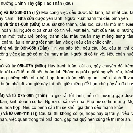
 hướng Chính Tây gặp Hạc Thần (xấu)
) và từ 23h-01h (Tý)
Mọi công việc đều được tốt lành, tốt nhất cầu tà
ây Nam – Nhà cửa được yên lành. Người xuất hành thì đều bình yên.
) và từ 01-03h (Sửu)
Mưu sự khó thành, cầu lộc, cầu tài mờ mịt. Kiệ
 hoãn lại. Người đi xa chưa có tin về. Mất tiền, mất của nếu đi hướn
anh mới thấy. Đề phòng tranh cãi, mâu thuẫn hay miệng tiếng tầ
 chậm, lâu la nhưng tốt nhất làm việc gì đều cần chắc chắn.
ân) và từ 03h-05h (Dần)
Tin vui sắp tới, nếu cầu lộc, cầu tài thì đ
ông việc gặp gỡ có nhiều may mắn. Người đi có tin về. Nếu chăn nuô
i.
u) và từ 05h-07h (Mão)
Hay tranh luận, cãi cọ, gây chuyện đói kém
gười ra đi tốt nhất nên hoãn lại. Phòng người người nguyền rủa, trán
hung những việc như hội họp, tranh luận, việc quan,…nên tránh đi và
 buộc phải đi vào giờ này thì nên giữ miệng để hạn ché gây ẩu đả ha
t) và từ 07h-09h (Thìn)
Là giờ rất tốt lành, nếu đi thường gặp đượ
án, kinh doanh có lời. Người đi sắp về nhà. Phụ nữ có tin mừng. Mọ
ều hòa hợp. Nếu có bệnh cầu thì sẽ khỏi, gia đình đều mạnh khỏe.
 và từ 09h-11h (Tị)
Cầu tài thì không có lợi, hoặc hay bị trái ý. Nếu r
p nạn, việc quan trọng thì phải đòn, gặp ma quỷ nên cúng tế thì mới an.