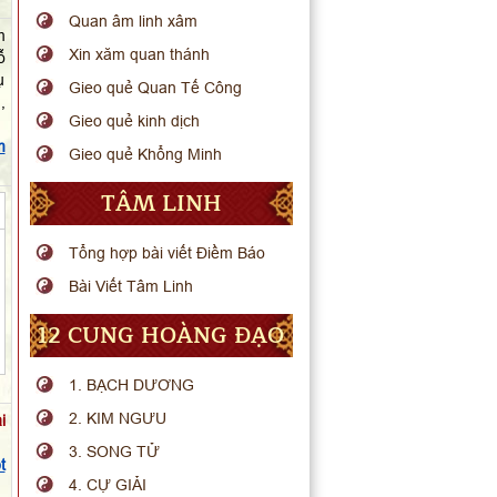
Quan âm linh xâm
m
Xin xăm quan thánh
ỗ
ụ
Gieo quẻ Quan Tế Công
,
Gieo quẻ kinh dịch
m
Gieo quẻ Khổng Minh
TÂM LINH
Tổng hợp bài viết Điềm Báo
Bài Viết Tâm Linh
12 CUNG HOÀNG ĐẠO
1. BẠCH DƯƠNG
2. KIM NGƯU
i
3. SONG TỬ
t
4. CỰ GIẢI