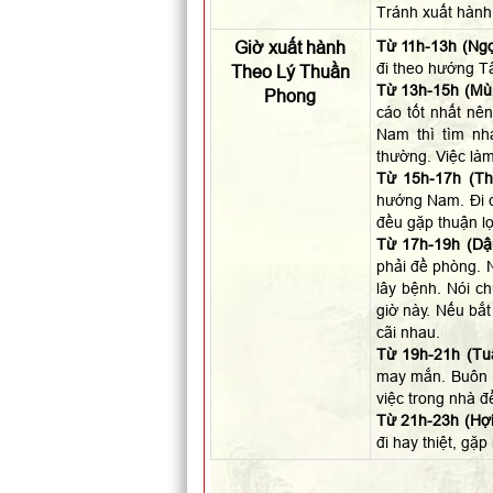
Tránh xuất hành
Giờ xuất hành
Từ 11h-13h (Ngọ
đi theo hướng T
Theo Lý Thuần
Từ 13h-15h (Mùi
Phong
cáo tốt nhất nên
Nam thì tìm nh
thường. Việc làm
Từ 15h-17h (Th
hướng Nam. Đi c
đều gặp thuận lợ
Từ 17h-19h (Dậ
phải đề phòng. N
lây bệnh. Nói c
giờ này. Nếu bắt
cãi nhau.
Từ 19h-21h (Tuấ
may mắn. Buôn b
việc trong nhà đ
Từ 21h-23h (Hợi)
đi hay thiệt, gặ