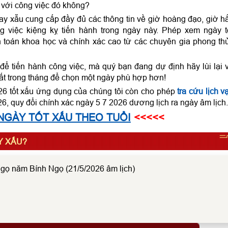
 với công việc đó không?
hay xẫu cung cấp đầy đủ các thông tin về giờ hoàng đạo, giờ h
 việc kiệng kỵ tiến hành trong ngày này. Phép xem ngày t
 toán khoa học và chính xác cao từ các chuyên gia phong th
ể tiến hành công việc, mà quý bạn đang dự định hãy lùi lại 
ất trong tháng để chọn một ngày phù hợp hơn!
26 tốt xấu ứng dụng của chúng tôi còn cho phép
tra cứu lịch v
6, quy đổi chính xác ngày 5 7 2026 dương lịch ra ngày âm lịch.
NGÀY TỐT XẤU THEO TUỔI
<<<<<
Y XẤU?
gọ năm Bính Ngọ (21/5/2026 âm lịch)