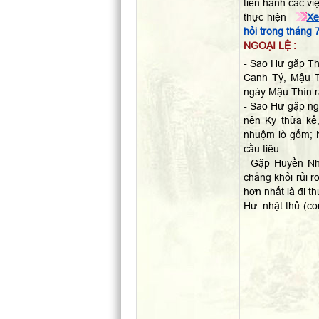
tiến hành các vi
thực hiện
Xe
hỏi trong tháng
NGOẠI LỆ :
- Sao Hư gặp Thâ
Canh Tý, Mậu T
ngày Mậu Thìn ra
- Sao Hư gặp ng
nên Kỵ thừa kế,
nhuộm lò gốm; N
cầu tiêu.
- Gặp Huyền Nh
chẳng khỏi rủi r
hơn nhất là đi t
Hư: nhật thử (co