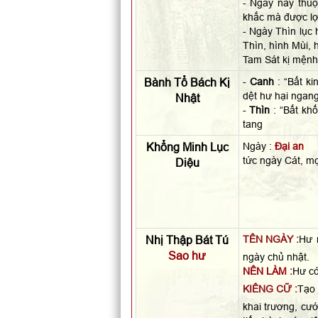
- Ngày này thu
khắc mà được lợ
- Ngày Thìn lục
Thìn, hình Mùi, 
Tam Sát kị mệnh 
Bành Tổ Bách Kị
-
Canh
: “Bất ki
dệt hư hại ngan
Nhật
-
Thìn
: “Bất khố
tang
Khổng Minh Lục
Ngày :
Đại an
tức ngày Cát, m
Diệu
Nhị Thập Bát Tú
TÊN NGÀY :
Hư 
Sao hư
ngày chủ nhật.
NÊN LÀM :
Hư có
KIÊNG CỮ :
Tạo 
khai trương, cướ