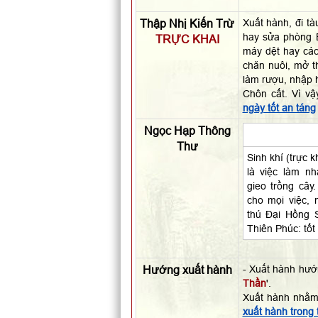
Thập Nhị Kiến Trừ
Xuất hành, đi tà
hay sửa phòng B
TRỰC KHAI
máy dệt hay các 
chăn nuôi, mở t
làm rượu, nhập h
Chôn cất. Vì v
ngày tốt an táng
Ngọc Hạp Thông
Thư
Sinh khí (trực k
là việc làm n
gieo trồng cây.
cho mọi việc, 
thú Đại Hồng 
Thiên Phúc: tốt
Hướng xuất hành
- Xuất hành hướ
Thần
'.
Xuất hành nhằm
xuất hành trong