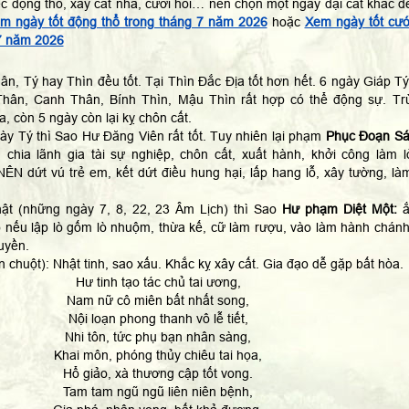
ệc động thổ, xây cất nhà, cưới hỏi… nên chọn một ngày đại cát khác đ
m ngày tốt động thổ trong tháng 7 năm 2026
hoặc
Xem ngày tốt cướ
 7 năm 2026
n, Tý hay Thìn đều tốt. Tại Thìn Đắc Địa tốt hơn hết. 6 ngày Giáp Tý
hân, Canh Thân, Bính Thìn, Mậu Thìn rất hợp có thể động sự. Tr
, còn 5 ngày còn lại kỵ chôn cất.
ày Tý thì Sao Hư Đăng Viên rất tốt. Tuy nhiên lại phạm
Phục Đoạn Sá
 chia lãnh gia tài sự nghiệp, chôn cất, xuất hành, khởi công làm l
ÊN dứt vú trẻ em, kết dứt điều hung hại, lấp hang lỗ, xây tường, là
ật (những ngày 7, 8, 22, 23 Âm Lịch) thì Sao
Hư phạm Diệt Một:
ắ
o nếu lập lò gốm lò nhuộm, thừa kế, cữ làm rượu, vào làm hành chánh
huyền.
n chuột): Nhật tinh, sao xấu. Khắc kỵ xây cất. Gia đạo dễ gặp bất hòa.
Hư tinh tạo tác chủ tai ương,
Nam nữ cô miên bất nhất song,
Nội loạn phong thanh vô lễ tiết,
Nhi tôn, tức phụ bạn nhân sàng,
Khai môn, phóng thủy chiêu tai họa,
Hổ giảo, xà thương cập tốt vong.
Tam tam ngũ ngũ liên niên bệnh,