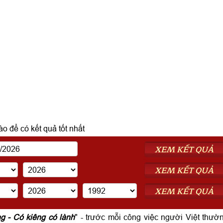
o để có kết quả tốt nhất
XEM KẾT QUẢ
XEM KẾT QUẢ
XEM KẾT QUẢ
ng - Có kiêng có lành
" - trước mỗi công việc người Việt thườ