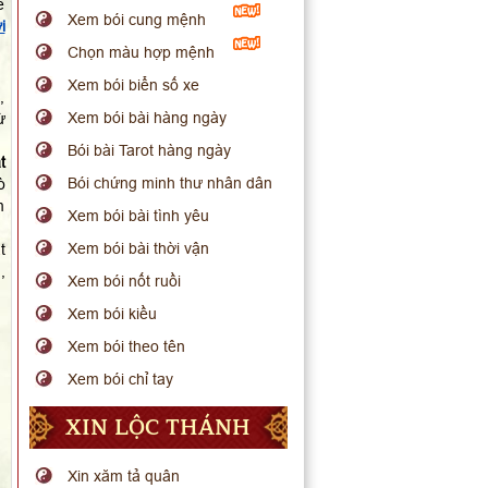
ể
Xem bói cung mệnh
i
Chọn màu hợp mệnh
Xem bói biển số xe
,
Xem bói bài hàng ngày
ừ
Bói bài Tarot hàng ngày
t
Bói chứng minh thư nhân dân
ò
m
Xem bói bài tình yêu
Xem bói bài thời vận
t
,
Xem bói nốt ruồi
Xem bói kiều
Xem bói theo tên
Xem bói chỉ tay
XIN LỘC THÁNH
Xin xăm tả quân