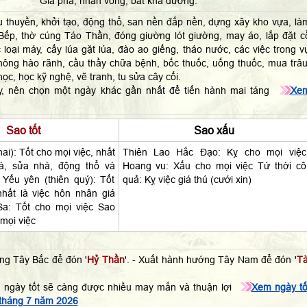
Gia phá, nhân vong, bất khả đương.
u thuyền, khởi tạo, động thổ, san nền đắp nền, dựng xây kho vựa, là
ếp, thờ cúng Táo Thần, đóng giường lót giường, may áo, lắp đặt c
loại máy, cấy lúa gặt lúa, đào ao giếng, tháo nước, các việc trong v
hông hào rãnh, cầu thầy chữa bệnh, bốc thuốc, uống thuốc, mua trâu
ọc, học kỹ nghệ, vẽ tranh, tu sửa cây cối.
ậy, nên chọn một ngày khác gần nhất để tiến hành mai táng
Xe
Sao tốt
Sao xấu
hai): Tốt cho mọi việc, nhất
Thiên Lao Hắc Đạo: Kỵ cho mọi việc
hà, sửa nhà, động thổ và
Hoang vu: Xấu cho mọi việc Tứ thời cô
 Yếu yên (thiên quý): Tốt
quả: Kỵ việc giá thú (cưới xin)
nhất là việc hôn nhân giá
Sa: Tốt cho mọi việc Sao
 mọi việc
ng Tây Bắc để đón '
Hỷ Thần
'. - Xuất hành hướng Tây Nam để đón '
Tà
 ngày tốt sẽ càng được nhiều may mắn và thuận lợi
Xem ngày tố
 tháng 7 năm 2026