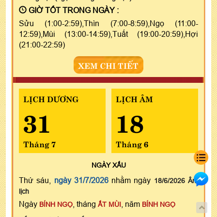
GIỜ TỐT TRONG NGÀY :
Sửu (1:00-2:59),Thìn (7:00-8:59),Ngọ (11:00-
12:59),Mùi (13:00-14:59),Tuất (19:00-20:59),Hợi
(21:00-22:59)
XEM CHI TIẾT
LỊCH DƯƠNG
LỊCH ÂM
31
18
Tháng 7
Tháng 6
NGÀY
XẤU
Thứ sáu,
ngày 31/7/2026
nhằm ngày
18/6/2026 Âm
lịch
Ngày
, tháng
, năm
BÍNH NGỌ
ẤT MÙI
BÍNH NGỌ