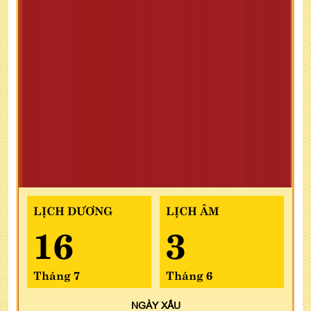
LỊCH DƯƠNG
LỊCH ÂM
16
3
Tháng 7
Tháng 6
NGÀY
XẤU