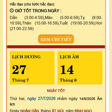
Hắc đạo (chu tước hắc đạo)
GIỜ TỐT TRONG NGÀY :
Dần (3:00-4:59),Mão (5:00-6:59),Tỵ (9:00-
10:59),Thân (15:00-16:59),Tuất (19:00-20:59),Hợi
(21:00-22:59)
XEM CHI TIẾT
LỊCH DƯƠNG
LỊCH ÂM
27
14
Tháng 7
Tháng 6
NGÀY TỐT
Thứ hai,
ngày 27/7/2026
nhằm ngày
14/6/2026 Âm
lịch
Ngày
, tháng
, năm
NHÂM DẦN
ẤT MÙI
BÍNH NGỌ