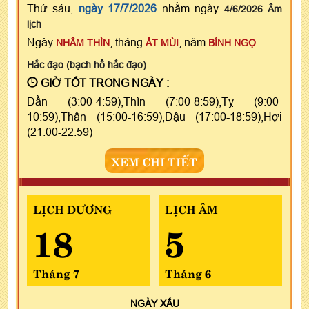
Thứ sáu,
ngày 17/7/2026
nhằm ngày
4/6/2026 Âm
lịch
Ngày
, tháng
, năm
NHÂM THÌN
ẤT MÙI
BÍNH NGỌ
Hắc đạo (bạch hổ hắc đạo)
GIỜ TỐT TRONG NGÀY :
Dần (3:00-4:59),Thìn (7:00-8:59),Tỵ (9:00-
10:59),Thân (15:00-16:59),Dậu (17:00-18:59),Hợi
(21:00-22:59)
XEM CHI TIẾT
LỊCH DƯƠNG
LỊCH ÂM
18
5
Tháng 7
Tháng 6
NGÀY
XẤU