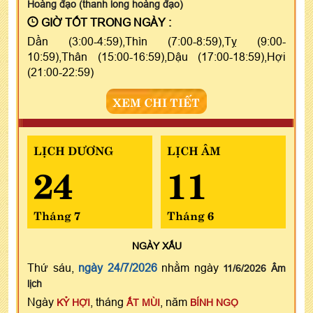
Hoàng đạo (thanh long hoàng đạo)
GIỜ TỐT TRONG NGÀY :
Dần (3:00-4:59),Thìn (7:00-8:59),Tỵ (9:00-
10:59),Thân (15:00-16:59),Dậu (17:00-18:59),Hợi
(21:00-22:59)
XEM CHI TIẾT
LỊCH DƯƠNG
LỊCH ÂM
24
11
Tháng 7
Tháng 6
NGÀY
XẤU
Thứ sáu,
ngày 24/7/2026
nhằm ngày
11/6/2026 Âm
lịch
Ngày
, tháng
, năm
KỶ HỢI
ẤT MÙI
BÍNH NGỌ