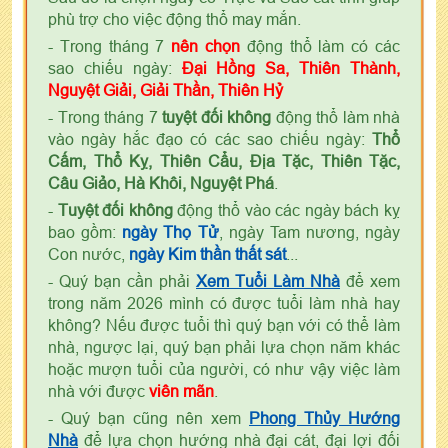
phù trợ cho việc động thổ may mắn.
- Trong tháng 7
nên chọn
động thổ làm có các
sao chiếu ngày:
Đại Hồng Sa, Thiên Thành,
Nguyệt Giải, Giải Thần, Thiên Hỷ
- Trong tháng 7
tuyệt đối không
động thổ làm nhà
vào ngày hắc đạo có các sao chiếu ngày:
Thổ
Cấm, Thổ Kỵ, Thiên Cẩu, Địa Tặc, Thiên Tặc,
Câu Giảo, Hà Khôi, Nguyệt Phá
.
-
Tuyệt đối không
động thổ vào các ngày bách kỵ
bao gồm:
ngày Thọ Tử
, ngày Tam nương, ngày
Con nước,
ngày Kim thần thất sát
...
- Quý bạn cần phải
Xem Tuổi Làm Nhà
để xem
trong năm 2026 mình có được tuổi làm nhà hay
không? Nếu được tuổi thì quý bạn với có thể làm
nhà, ngược lại, quý bạn phải lựa chọn năm khác
hoặc mượn tuổi của người, có như vậy việc làm
nhà với được
viên mãn
.
- Quý bạn cũng nên xem
Phong Thủy Hướng
Nhà
để lựa chọn hướng nhà đại cát, đại lợi đối