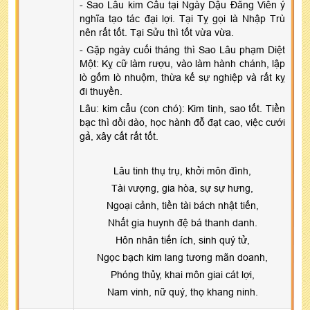
- Sao Lâu kim Cẩu tại Ngày Dậu Đăng Viên ý
nghĩa tạo tác đại lợi. Tại Tỵ gọi là Nhập Trù
nên rất tốt. Tại Sửu thì tốt vừa vừa.
- Gặp ngày cuối tháng thì Sao Lâu phạm Diệt
Một: Kỵ cữ làm rượu, vào làm hành chánh, lập
lò gốm lò nhuộm, thừa kế sự nghiệp và rất kỵ
đi thuyền.
Lâu: kim cẩu (con chó): Kim tinh, sao tốt. Tiền
bạc thì dồi dào, học hành đỗ đạt cao, việc cưới
gả, xây cất rất tốt.
Lâu tinh thụ trụ, khởi môn đình,
Tài vượng, gia hòa, sự sự hưng,
Ngoại cảnh, tiền tài bách nhật tiến,
Nhất gia huynh đệ bá thanh danh.
Hôn nhân tiến ích, sinh quý tử,
Ngọc bạch kim lang tương mãn doanh,
Phóng thủy, khai môn giai cát lợi,
Nam vinh, nữ quý, thọ khang ninh.