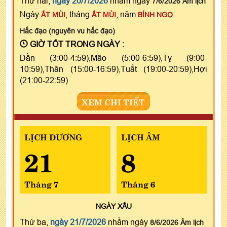
Thứ hai,
ngày 20/7/2026
nhằm ngày
7/6/2026 Âm lịch
Ngày
, tháng
, năm
ẤT MÙI
ẤT MÙI
BÍNH NGỌ
Hắc đạo (nguyên vu hắc đạo)
GIỜ TỐT TRONG NGÀY :
Dần (3:00-4:59),Mão (5:00-6:59),Tỵ (9:00-
10:59),Thân (15:00-16:59),Tuất (19:00-20:59),Hợi
(21:00-22:59)
XEM CHI TIẾT
LỊCH DƯƠNG
LỊCH ÂM
21
8
Tháng 7
Tháng 6
NGÀY
XẤU
Thứ ba,
ngày 21/7/2026
nhằm ngày
8/6/2026 Âm lịch