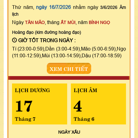
Thứ năm,
ngày 16/7/2026
nhằm ngày
3/6/2026 Âm
lịch
Ngày
, tháng
, năm
TÂN MÃO
ẤT MÙI
BÍNH NGỌ
Hoàng đạo (kim đường hoàng đạo)
GIỜ TỐT TRONG NGÀY :
Tí (23:00-0:59),Dần (3:00-4:59),Mão (5:00-6:59),Ngọ
(11:00-12:59),Mùi (13:00-14:59),Dậu (17:00-18:59)
XEM CHI TIẾT
LỊCH DƯƠNG
LỊCH ÂM
17
4
Tháng 7
Tháng 6
NGÀY
XẤU