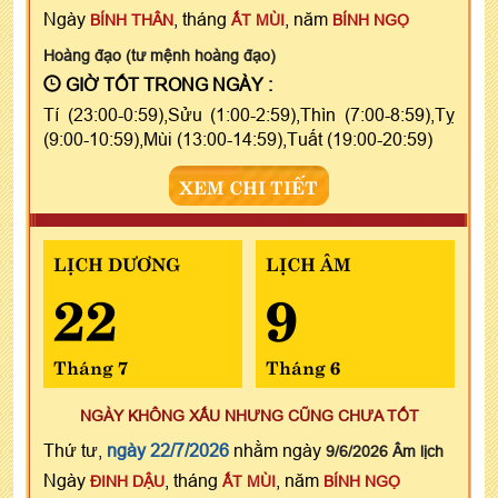
Ngày
, tháng
, năm
BÍNH THÂN
ẤT MÙI
BÍNH NGỌ
Hoàng đạo (tư mệnh hoàng đạo)
GIỜ TỐT TRONG NGÀY :
Tí (23:00-0:59),Sửu (1:00-2:59),Thìn (7:00-8:59),Tỵ
(9:00-10:59),Mùi (13:00-14:59),Tuất (19:00-20:59)
XEM CHI TIẾT
LỊCH DƯƠNG
LỊCH ÂM
22
9
Tháng 7
Tháng 6
NGÀY KHÔNG XẤU NHƯNG CŨNG CHƯA TỐT
Thứ tư,
ngày 22/7/2026
nhằm ngày
9/6/2026 Âm lịch
Ngày
, tháng
, năm
ĐINH DẬU
ẤT MÙI
BÍNH NGỌ