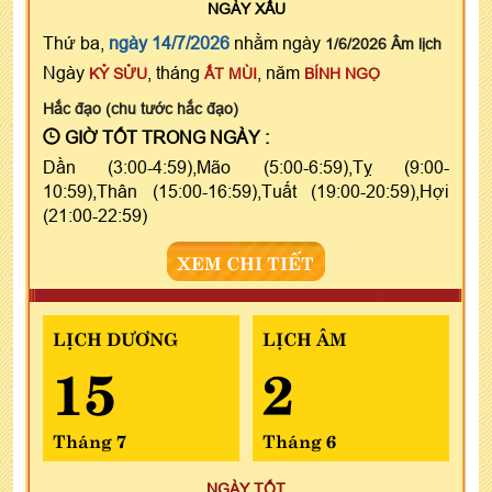
NGÀY
XẤU
Thứ ba,
ngày 14/7/2026
nhằm ngày
1/6/2026 Âm lịch
Ngày
, tháng
, năm
KỶ SỬU
ẤT MÙI
BÍNH NGỌ
Hắc đạo (chu tước hắc đạo)
GIỜ TỐT TRONG NGÀY :
Dần (3:00-4:59),Mão (5:00-6:59),Tỵ (9:00-
10:59),Thân (15:00-16:59),Tuất (19:00-20:59),Hợi
(21:00-22:59)
XEM CHI TIẾT
LỊCH DƯƠNG
LỊCH ÂM
15
2
Tháng 7
Tháng 6
NGÀY TỐT