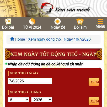
Menu
Bói bài
Tử vi 2024
Ngày tốt
Bói sim
Home
Xem ngày động thổ
Ngày 10/7/2026
XEM NGÀY TỐT ĐỘNG THỔ - NGÀY
Nhập đầy đủ thông tin để có kết quả tốt nhất
10/7/2026
XEM THEO NGÀY
XEM
XEM THEO THÁNG
XEM