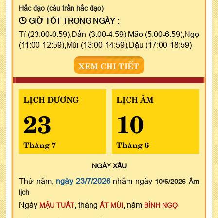
Hắc đạo (câu trần hắc đạo)
GIỜ TỐT TRONG NGÀY :
Tí (23:00-0:59),Dần (3:00-4:59),Mão (5:00-6:59),Ngọ
(11:00-12:59),Mùi (13:00-14:59),Dậu (17:00-18:59)
XEM CHI TIẾT
LỊCH DƯƠNG
LỊCH ÂM
23
10
Tháng 7
Tháng 6
NGÀY
XẤU
Thứ năm,
ngày 23/7/2026
nhằm ngày
10/6/2026 Âm
lịch
Ngày
, tháng
, năm
MẬU TUẤT
ẤT MÙI
BÍNH NGỌ