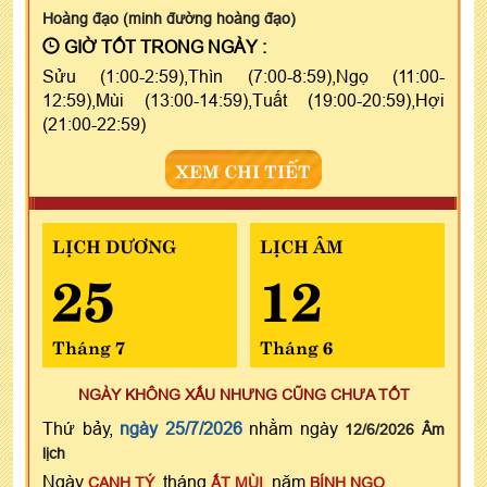
Hoàng đạo (minh đường hoàng đạo)
GIỜ TỐT TRONG NGÀY :
Sửu (1:00-2:59),Thìn (7:00-8:59),Ngọ (11:00-
12:59),Mùi (13:00-14:59),Tuất (19:00-20:59),Hợi
(21:00-22:59)
XEM CHI TIẾT
LỊCH DƯƠNG
LỊCH ÂM
25
12
Tháng 7
Tháng 6
NGÀY KHÔNG XẤU NHƯNG CŨNG CHƯA TỐT
Thứ bảy,
ngày 25/7/2026
nhằm ngày
12/6/2026 Âm
lịch
Ngày
, tháng
, năm
CANH TÝ
ẤT MÙI
BÍNH NGỌ