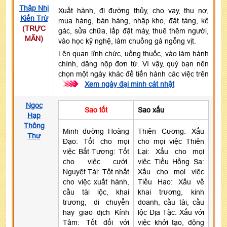
Thập Nhị
Xuất hành, đi đường thủy, cho vay, thu nợ,
Kiến Trừ
mua hàng, bán hàng, nhập kho, đặt táng, kê
(TRỰC
gác, sửa chữa, lắp đặt máy, thuê thêm người,
MÃN)
vào học kỹ nghệ, làm chuồng gà ngỗng vịt.
Lên quan lĩnh chức, uống thuốc, vào làm hành
chính, dâng nộp đơn từ. Vì vậy, quý bạn nên
chọn một ngày khác để tiến hành các việc trên
>>>
Xem ngày đại minh cát nhật
Ngọc
Sao tốt
Sao xấu
Hạp
Thông
Minh đường Hoàng
Thiên Cương: Xấu
Thư
Đạo: Tốt cho mọi
cho mọi việc Thiên
việc Bất Tương: Tốt
Lại: Xấu cho mọi
cho việc cưới.
việc Tiểu Hồng Sa:
Nguyệt Tài: Tốt nhất
Xấu cho mọi việc
cho việc xuất hành,
Tiểu Hao: Xấu về
cầu tài lộc, khai
khai trương, kinh
trương, di chuyển
doanh, cầu tài, cầu
hay giao dịch Kính
lộc Địa Tặc: Xấu với
Tâm: Tốt đối với
việc khởi tạo, động