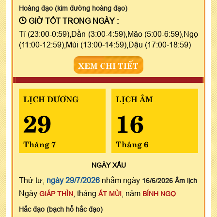
Hoàng đạo (kim đường hoàng đạo)
GIỜ TỐT TRONG NGÀY :
Tí (23:00-0:59),Dần (3:00-4:59),Mão (5:00-6:59),Ngọ
(11:00-12:59),Mùi (13:00-14:59),Dậu (17:00-18:59)
XEM CHI TIẾT
LỊCH DƯƠNG
LỊCH ÂM
29
16
Tháng 7
Tháng 6
NGÀY
XẤU
Thứ tư,
ngày 29/7/2026
nhằm ngày
16/6/2026 Âm lịch
Ngày
, tháng
, năm
GIÁP THÌN
ẤT MÙI
BÍNH NGỌ
Hắc đạo (bạch hổ hắc đạo)