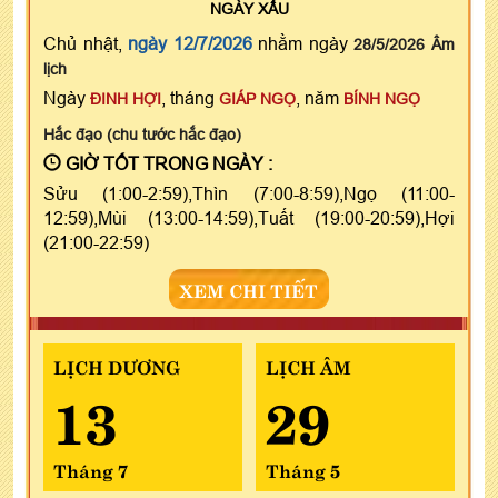
NGÀY
XẤU
Chủ nhật,
ngày 12/7/2026
nhằm ngày
28/5/2026 Âm
lịch
Ngày
, tháng
, năm
ĐINH HỢI
GIÁP NGỌ
BÍNH NGỌ
Hắc đạo (chu tước hắc đạo)
GIỜ TỐT TRONG NGÀY :
Sửu (1:00-2:59),Thìn (7:00-8:59),Ngọ (11:00-
12:59),Mùi (13:00-14:59),Tuất (19:00-20:59),Hợi
(21:00-22:59)
XEM CHI TIẾT
LỊCH DƯƠNG
LỊCH ÂM
13
29
Tháng 7
Tháng 5