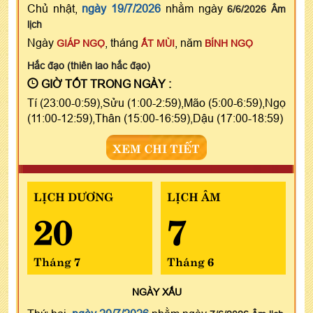
Chủ nhật,
ngày 19/7/2026
nhằm ngày
6/6/2026 Âm
lịch
Ngày
, tháng
, năm
GIÁP NGỌ
ẤT MÙI
BÍNH NGỌ
Hắc đạo (thiên lao hắc đạo)
GIỜ TỐT TRONG NGÀY :
Tí (23:00-0:59),Sửu (1:00-2:59),Mão (5:00-6:59),Ngọ
(11:00-12:59),Thân (15:00-16:59),Dậu (17:00-18:59)
XEM CHI TIẾT
LỊCH DƯƠNG
LỊCH ÂM
20
7
Tháng 7
Tháng 6
NGÀY
XẤU