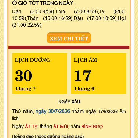
GIỜ TỐT TRONG NGÀY :
Dần (3:00-4:59),Thìn (7:00-8:59),Tỵ (9:00-
10:59),Thân (15:00-16:59),Dậu (17:00-18:59),Hợi
(21:00-22:59)
XEM CHI TIẾT
LỊCH DƯƠNG
LỊCH ÂM
30
17
Tháng 7
Tháng 6
NGÀY
XẤU
Thứ năm,
ngày 30/7/2026
nhằm ngày
17/6/2026 Âm
lịch
Ngày
, tháng
, năm
ẤT TỴ
ẤT MÙI
BÍNH NGỌ
Hoàng đạo (ngọc đường hoàng đạo)