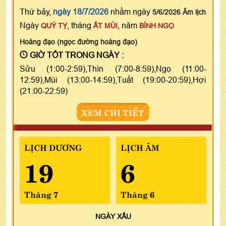
Thứ bảy,
ngày 18/7/2026
nhằm ngày
5/6/2026 Âm lịch
Ngày
, tháng
, năm
QUÝ TỴ
ẤT MÙI
BÍNH NGỌ
Hoàng đạo (ngọc đường hoàng đạo)
GIỜ TỐT TRONG NGÀY :
Sửu (1:00-2:59),Thìn (7:00-8:59),Ngọ (11:00-
12:59),Mùi (13:00-14:59),Tuất (19:00-20:59),Hợi
(21:00-22:59)
XEM CHI TIẾT
LỊCH DƯƠNG
LỊCH ÂM
19
6
Tháng 7
Tháng 6
NGÀY
XẤU