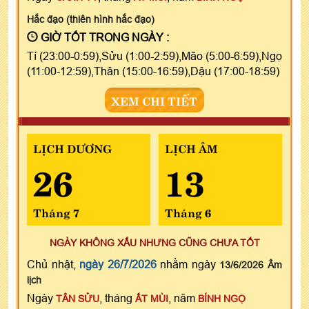
Hắc đạo (thiên hình hắc đạo)
GIỜ TỐT TRONG NGÀY :
Tí (23:00-0:59),Sửu (1:00-2:59),Mão (5:00-6:59),Ngọ
(11:00-12:59),Thân (15:00-16:59),Dậu (17:00-18:59)
XEM CHI TIẾT
LỊCH DƯƠNG
LỊCH ÂM
26
13
Tháng 7
Tháng 6
NGÀY KHÔNG XẤU NHƯNG CŨNG CHƯA TỐT
Chủ nhật,
ngày 26/7/2026
nhằm ngày
13/6/2026 Âm
lịch
Ngày
, tháng
, năm
TÂN SỬU
ẤT MÙI
BÍNH NGỌ