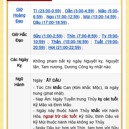
Giờ
Tí (23:00-0:59)
,
Dần (3:00-4:59)
,
Mão (5:00-
Hoàng
6:59)
,
Ngọ (11:00-12:59)
,
Mùi (13:00-14:59)
,
Đạo
Dậu (17:00-18:59)
,
Giờ Hắc
Sửu (1:00-2:59)
;
Thìn (7:00-8:59)
;
Tỵ (9:00-
Đạo
10:59)
;
Thân (15:00-16:59)
;
Tuất (19:00-
20:59)
;
Hợi (21:00-22:59)
;
Các Ngày
Không phạm bất kỳ ngày Nguyệt kỵ, Nguyệt
Kỵ
tận, Tam nương, Dương Công kỵ nhật nào.
Ngũ
Ngày :
ẤT DẬU
Hành
- Tức Chi
khắc
Can (Kim khắc Mộc), là ngày
hung (phạt nhật).
- Nạp Âm: Ngày Tuyền trung Thủy
kỵ các tuổi
:
Kỷ Mão và Đinh Mão.
- Ngày này thuộc hành Thủy
khắc
với hành
Hỏa,
ngoại trừ các tuổi
: Kỷ Sửu, Đinh Dậu và
Kỷ Mùi thuộc hành Hỏa không sợ Thủy.
- Ngày Dậu lục hợp với Thìn, tam hợp với Sửu