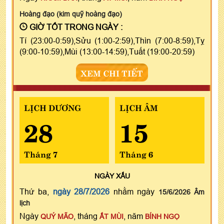
Hoàng đạo (kim quỹ hoàng đạo)
GIỜ TỐT TRONG NGÀY :
Tí (23:00-0:59),Sửu (1:00-2:59),Thìn (7:00-8:59),Tỵ
(9:00-10:59),Mùi (13:00-14:59),Tuất (19:00-20:59)
XEM CHI TIẾT
LỊCH DƯƠNG
LỊCH ÂM
28
15
Tháng 7
Tháng 6
NGÀY
XẤU
Thứ ba,
ngày 28/7/2026
nhằm ngày
15/6/2026 Âm
lịch
Ngày
, tháng
, năm
QUÝ MÃO
ẤT MÙI
BÍNH NGỌ