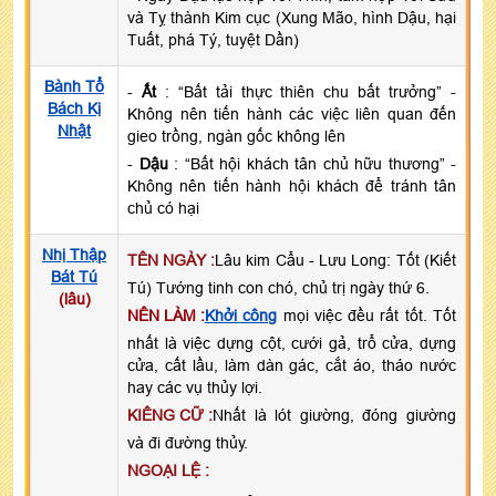
và Tỵ thành Kim cục (Xung Mão, hình Dậu, hại
Tuất, phá Tý, tuyệt Dần)
Bành Tổ
-
Ất
: “Bất tải thực thiên chu bất trưởng” -
Bách Kị
Không nên tiến hành các việc liên quan đến
Nhật
gieo trồng, ngàn gốc không lên
-
Dậu
: “Bất hội khách tân chủ hữu thương” -
Không nên tiến hành hội khách để tránh tân
chủ có hại
Nhị Thập
TÊN NGÀY :
Lâu kim Cẩu - Lưu Long: Tốt (Kiết
Bát Tú
Tú) Tướng tinh con chó, chủ trị ngày thứ 6.
(lâu)
NÊN LÀM :
Khởi công
mọi việc đều rất tốt. Tốt
nhất là việc dựng cột, cưới gả, trổ cửa, dựng
cửa, cất lầu, làm dàn gác, cắt áo, tháo nước
hay các vụ thủy lợi.
KIÊNG CỮ :
Nhất là lót giường, đóng giường
và đi đường thủy.
NGOẠI LỆ :