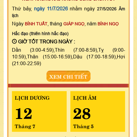
Thứ bảy,
ngày 11/7/2026
nhằm ngày
27/5/2026 Âm
lịch
Ngày
, tháng
, năm
BÍNH TUẤT
GIÁP NGỌ
BÍNH NGỌ
Hắc đạo (thiên hình hắc đạo)
GIỜ TỐT TRONG NGÀY :
Dần (3:00-4:59),Thìn (7:00-8:59),Tỵ (9:00-
10:59),Thân (15:00-16:59),Dậu (17:00-18:59),Hợi
(21:00-22:59)
XEM CHI TIẾT
LỊCH DƯƠNG
LỊCH ÂM
12
28
Tháng 7
Tháng 5