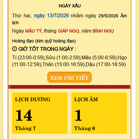
NGÀY
XẤU
Thứ hai,
ngày 13/7/2026
nhằm ngày
29/5/2026 Âm
lịch
Ngày
, tháng
, năm
MẬU TÝ
GIÁP NGỌ
BÍNH NGỌ
Hoàng đạo (kim quỹ hoàng đạo)
GIỜ TỐT TRONG NGÀY :
Tí (23:00-0:59),Sửu (1:00-2:59),Mão (5:00-6:59),Ngọ
(11:00-12:59),Thân (15:00-16:59),Dậu (17:00-18:59)
XEM CHI TIẾT
LỊCH DƯƠNG
LỊCH ÂM
14
1
Tháng 7
Tháng 6