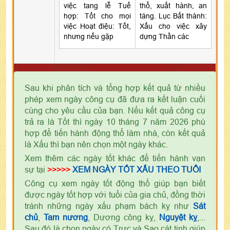
việc tang lễ Tuế
thổ, xuất hành, an
hợp: Tốt cho mọi
táng. Lục Bất thành:
việc Hoạt điệu: Tốt,
Xấu cho việc xây
nhưng nếu gặp
dựng Thần các
Sau khi phân tích và tổng hợp kết quả từ nhiều
phép xem ngày công cụ đã đưa ra kết luận cuối
cùng cho yêu cầu của bạn. Nếu kết quả công cụ
trả ra là Tốt thì ngày 10 tháng 7 năm 2026 phù
hợp để tiến hành động thổ làm nhà, còn kết quả
là Xấu thì bạn nên chọn một ngày khác.
Xem thêm các ngày tốt khác để tiến hành vạn
sự tại
>>>>>
XEM NGÀY TỐT XẤU THEO TUỔI
Công cụ xem ngày tốt động thổ giúp bạn biết
được ngày tốt hợp với tuổi của gia chủ, đồng thời
tránh những ngày xấu phạm bách kỵ như
Sát
chủ
,
Tam nương
, Dương công kỵ,
Nguyệt kỵ
,...
Sau đó là chọn ngày có Trực và Sao cát tinh giúp