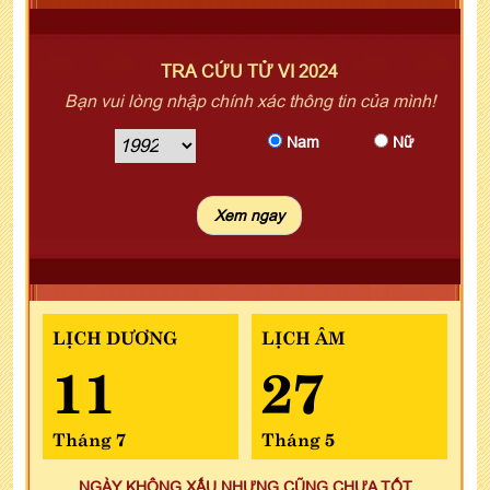
TRA CỨU TỬ VI 2024
Bạn vui lòng nhập chính xác thông tin của mình!
Nam
Nữ
LỊCH DƯƠNG
LỊCH ÂM
11
27
Tháng 7
Tháng 5
NGÀY KHÔNG XẤU NHƯNG CŨNG CHƯA TỐT