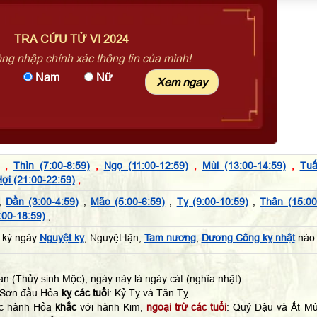
TRA CỨU TỬ VI 2024
òng nhập chính xác thông tin của mình!
Nam
Nữ
,
Thìn (7:00-8:59)
,
Ngọ (11:00-12:59)
,
Mùi (13:00-14:59)
,
Tuấ
ợi (21:00-22:59)
,
;
Dần (3:00-4:59)
;
Mão (5:00-6:59)
;
Tỵ (9:00-10:59)
;
Thân (15:00
:00-18:59)
;
 kỳ ngày
Nguyệt kỵ
, Nguyệt tận,
Tam nương
,
Dương Công kỵ nhật
nào
n (Thủy sinh Mộc), ngày này là ngày cát (nghĩa nhật).
 Sơn đầu Hỏa
kỵ các tuổi
: Kỷ Tỵ và Tân Tỵ.
ộc hành Hỏa
khắc
với hành Kim,
ngoại trừ các tuổi
: Quý Dậu và Ất Mù