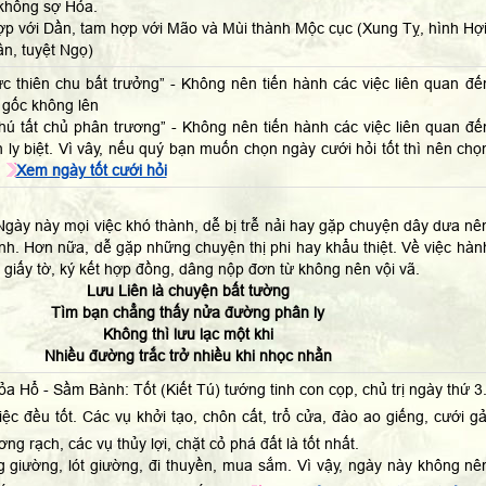
không sợ Hỏa.
ợp với Dần, tam hợp với Mão và Mùi thành Mộc cục (Xung Tỵ, hình Hợi
n, tuyệt Ngọ)
hực thiên chu bất trưởng” - Không nên tiến hành các việc liên quan đế
 gốc không lên
thú tất chủ phân trương” - Không nên tiến hành các việc liên quan đế
h ly biệt. Vì vây, nếu quý bạn muốn chọn ngày cưới hỏi tốt thì nên chọ
Xem ngày tốt cưới hỏi
gày này mọi việc khó thành, dễ bị trễ nải hay gặp chuyện dây dưa nê
nh. Hơn nữa, dễ gặp những chuyện thị phi hay khẩu thiệt. Về việc hàn
, giấy tờ, ký kết hợp đồng, dâng nộp đơn từ không nên vội vã.
Lưu Liên là chuyện bất tường
Tìm bạn chẳng thấy nửa đường phân ly
Không thì lưu lạc một khi
Nhiều đường trắc trở nhiều khi nhọc nhằn
ỏa Hổ - Sầm Bành: Tốt (Kiết Tú) tướng tinh con cọp, chủ trị ngày thứ 3
iệc đều tốt. Các vụ khởi tạo, chôn cất, trổ cửa, đào ao giếng, cưới gả
ng rạch, các vụ thủy lợi, chặt cỏ phá đất là tốt nhất.
 giường, lót giường, đi thuyền, mua sắm. Vì vậy, ngày này không nê