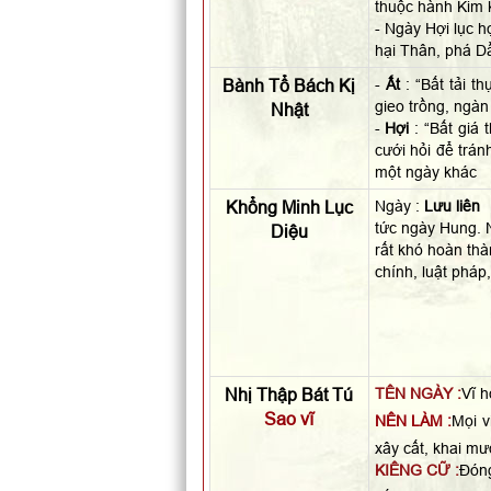
thuộc hành Kim 
- Ngày Hợi lục h
hại Thân, phá Dầ
Bành Tổ Bách Kị
-
Ất
: “Bất tải t
gieo trồng, ngàn
Nhật
-
Hợi
: “Bất giá 
cưới hỏi để trán
một ngày khác
Khổng Minh Lục
Ngày :
Lưu liên
tức ngày Hung. N
Diệu
rất khó hoàn thà
chính, luật pháp
Nhị Thập Bát Tú
TÊN NGÀY :
Vĩ h
Sao vĩ
NÊN LÀM :
Mọi v
xây cất, khai mươ
KIÊNG CỮ :
Đóng