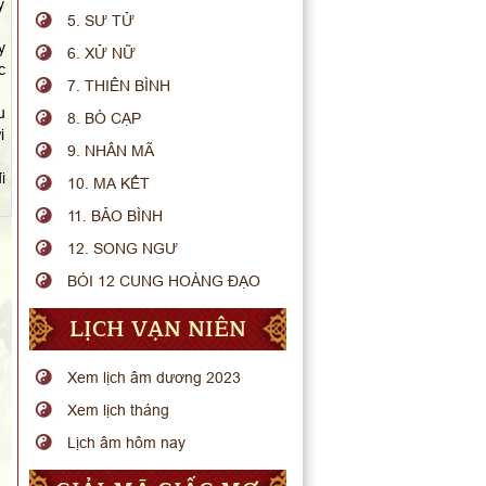
y
5. SƯ TỬ
y
6. XỬ NỮ
c
7. THIÊN BÌNH
u
8. BÒ CẠP
i
9. NHÂN MÃ
i
10. MA KẾT
11. BẢO BÌNH
12. SONG NGƯ
BÓI 12 CUNG HOÀNG ĐẠO
LỊCH VẠN NIÊN
Xem lịch âm dương 2023
Xem lịch tháng
Lịch âm hôm nay