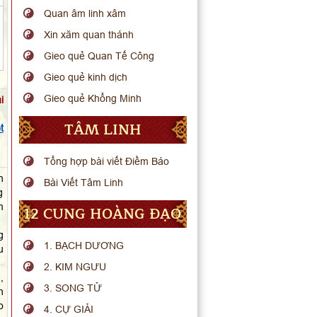
Quan âm linh xâm
Xin xăm quan thánh
Gieo quẻ Quan Tế Công
Gieo quẻ kinh dịch
Gieo quẻ Khổng Minh
i
TÂM LINH
t
Tổng hợp bài viết Điềm Báo
n
Bài Viết Tâm Linh
g
m
12 CUNG HOÀNG ĐẠO
g
1. BẠCH DƯƠNG
u
2. KIM NGƯU
,
3. SONG TỬ
h
o
4. CỰ GIẢI