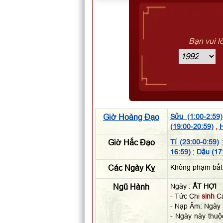
Bạn vui l
Giờ Hoàng Đạo
Sửu (1:00-2:59)
(19:00-20:59)
,
H
Giờ Hắc Đạo
Tí (23:00-0:59)
16:59)
;
Dậu (17
Các Ngày Kỵ
Không phạm bất
Ngũ Hành
Ngày :
ẤT HỢI
- Tức Chi
sinh
Ca
- Nạp Âm: Ngày
- Ngày này thu