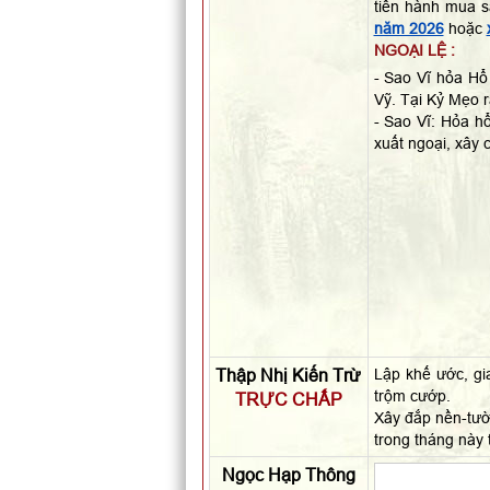
tiến hành mua 
năm 2026
hoặc
NGOẠI LỆ :
- Sao Vĩ hỏa Hổ 
Vỹ. Tại Kỷ Mẹo 
- Sao Vĩ: Hỏa hổ
xuất ngoại, xây 
Thập Nhị Kiến Trừ
Lập khế ước, gia
trộm cướp.
TRỰC CHẤP
Xây đắp nền-tườ
trong tháng này 
Ngọc Hạp Thông