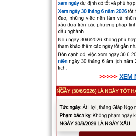
xem ngày
dự định có tốt và phù hợp
Xem ngày 30 tháng 6 năm 2026
tốt 
đạo, những việc nên làm và những
xấu dựa trên các phương pháp tính
đầu nghành.
Nếu ngày 30/6/2026 không phù hợp đ
tham khảo thêm các ngày tốt gần nh
Bên cạnh đó, việc xem ngày 30 6 2
niên
ngày 30 tháng 6 âm lịch năm 2
lịch.
>>>>>
XEM 
NGÀY (30/6/2026) LÀ NGÀY TỐT 
Tức ngày:
Ất Hợi, tháng Giáp Ngọ 
Phạm bách kỵ:
Không phạm ngày k
NGÀY 30/6/2026 LÀ
NGÀY XẤU