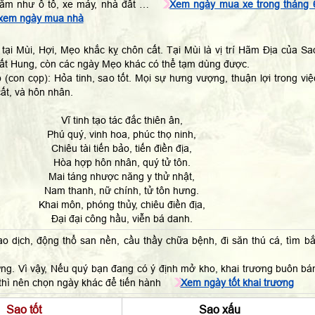
sắm như ô tô, xe máy, nhà đất …
Xem ngày mua xe trong tháng 
xem ngày mua nhà
tại Mùi, Hợi, Mẹo khắc kỵ chôn cất. Tại Mùi là vị trí Hãm Địa của Sa
rất Hung, còn các ngày Mẹo khác có thể tạm dùng được.
 (con cọp): Hỏa tinh, sao tốt. Mọi sự hưng vượng, thuận lợi trong việ
cất, và hôn nhân.
Vĩ tinh tạo tác đắc thiên ân,
Phú quý, vinh hoa, phúc thọ ninh,
Chiêu tài tiến bảo, tiến điền địa,
Hòa hợp hôn nhân, quý tử tôn.
Mai táng nhược năng y thử nhật,
Nam thanh, nữ chính, tử tôn hưng.
Khai môn, phóng thủy, chiêu điền địa,
Đại đại công hầu, viễn bá danh.
o dịch, động thổ san nền, cầu thầy chữa bệnh, đi săn thú cá, tìm bắ
ng. Vì vậy, Nếu quý bạn đang có ý định mở kho, khai trương buôn bá
thì nên chọn ngày khác để tiến hành
Xem ngày tốt khai trương
Sao tốt
Sao xấu