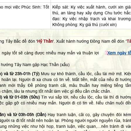
o mọi việc Phúc Sinh: Tốt
Kiếp sát: Kỵ việc xuất hành, cưới xin giá
thú, an táng hay xây dựng Chu tước hắc
đạo: Kỵ việc nhập trạch và khai trương
Không phòng: Kỵ giá thú (cưới xin)
ng Tây Bắc để đón '
Hỷ Thần
'. Xuất hành hướng Đông Nam để đón '
Tà
 ngày tốt sẽ càng được nhiều may mắn và thuận lợi
Xem ngày tố
h hướng Tây Nam gặp Hạc Thần (xấu)
) và từ 23h-01h (Tý)
Mưu sự khó thành, cầu lộc, cầu tài mờ mịt. Kiệ
 hoãn lại. Người đi xa chưa có tin về. Mất tiền, mất của nếu đi hướn
anh mới thấy. Đề phòng tranh cãi, mâu thuẫn hay miệng tiếng tầ
 chậm, lâu la nhưng tốt nhất làm việc gì đều cần chắc chắn.
) và từ 01-03h (Sửu)
Tin vui sắp tới, nếu cầu lộc, cầu tài thì đi hướn
ệc gặp gỡ có nhiều may mắn. Người đi có tin về. Nếu chăn nuôi đề
ân) và từ 03h-05h (Dần)
Hay tranh luận, cãi cọ, gây chuyện đói kém
gười ra đi tốt nhất nên hoãn lại. Phòng người người nguyền rủa, trán
hung những việc như hội họp, tranh luận, việc quan,…nên tránh đi và