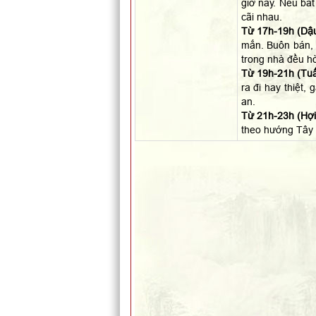
giờ này. Nếu bắt
cãi nhau.
Từ 17h-19h (Dậu
mắn. Buôn bán, 
trong nhà đều hò
Từ 19h-21h (Tuấ
ra đi hay thiệt,
an.
Từ 21h-23h (Hợi)
theo hướng Tây 