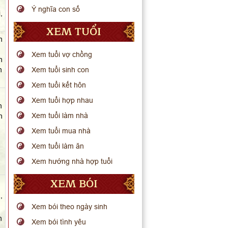
Ý nghĩa con số
,
XEM TUỔI
n
Xem tuổi vợ chồng
n
n
Xem tuổi sinh con
Xem tuổi kết hôn
Xem tuổi hợp nhau
n
Xem tuổi làm nhà
h
Xem tuổi mua nhà
Xem tuổi làm ăn
Xem hướng nhà hợp tuổi
XEM BÓI
.
,
Xem bói theo ngày sinh
n
Xem bói tình yêu