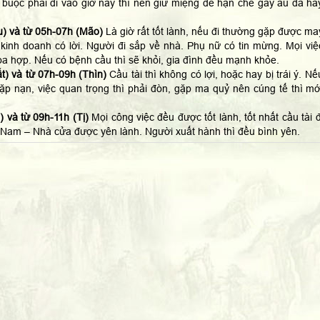
 buộc phải đi vào giờ này thì nên giữ miệng để hạn ché gây ẩu đả ha
) và từ 05h-07h (Mão)
Là giờ rất tốt lành, nếu đi thường gặp được ma
kinh doanh có lời. Người đi sắp về nhà. Phụ nữ có tin mừng. Mọi việ
a hợp. Nếu có bệnh cầu thì sẽ khỏi, gia đình đều mạnh khỏe.
t) và từ 07h-09h (Thìn)
Cầu tài thì không có lợi, hoặc hay bị trái ý. Nế
 gặp nạn, việc quan trọng thì phải đòn, gặp ma quỷ nên cúng tế thì mớ
 và từ 09h-11h (Tị)
Mọi công việc đều được tốt lành, tốt nhất cầu tài đ
Nam – Nhà cửa được yên lành. Người xuất hành thì đều bình yên.