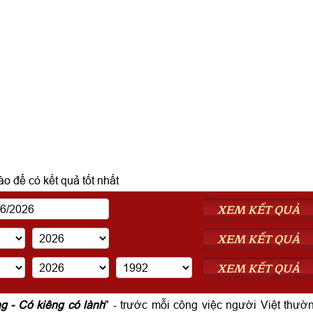
o để có kết quả tốt nhất
XEM KẾT QUẢ
XEM KẾT QUẢ
XEM KẾT QUẢ
ng - Có kiêng có lành
" - trước mỗi công việc người Việt thườ