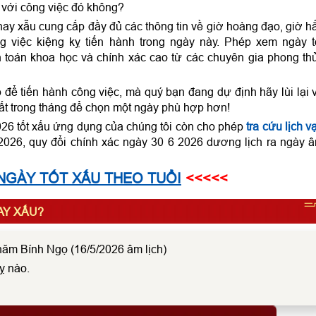
 với công việc đó không?
hay xẫu cung cấp đầy đủ các thông tin về giờ hoàng đạo, giờ h
 việc kiệng kỵ tiến hành trong ngày này. Phép xem ngày t
 toán khoa học và chính xác cao từ các chuyên gia phong th
ể tiến hành công việc, mà quý bạn đang dự định hãy lùi lại 
ất trong tháng để chọn một ngày phù hợp hơn!
026 tốt xấu ứng dụng của chúng tôi còn cho phép
tra cứu lịch v
026, quy đổi chính xác ngày 30 6 2026 dương lịch ra ngày 
NGÀY TỐT XẤU THEO TUỔI
<<<<<
HAY XẤU?
năm Bính Ngọ (16/5/2026 âm lịch)
ỵ nào.