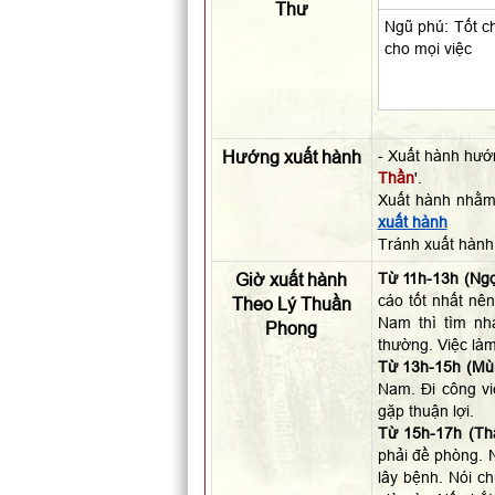
Thư
Ngũ phú: Tốt ch
cho mọi việc
Hướng xuất hành
- Xuất hành hướ
Thần
'.
Xuất hành nhằm
xuất hành
Tránh xuất hàn
Giờ xuất hành
Từ 11h-13h (Ngọ
cáo tốt nhất nên
Theo Lý Thuần
Nam thì tìm nh
Phong
thường. Việc làm
Từ 13h-15h (Mùi
Nam. Đi công vi
gặp thuận lợi.
Từ 15h-17h (Th
phải đề phòng. N
lây bệnh. Nói c