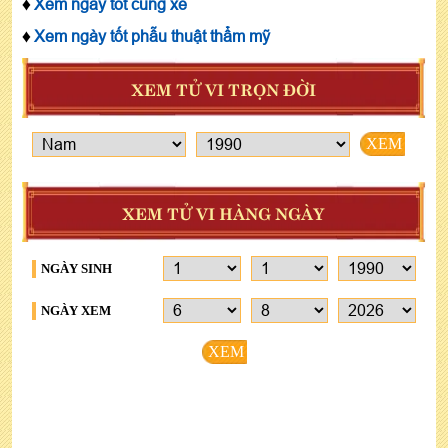
♦
Xem ngày tốt cúng xe
♦
Xem ngày tốt phẫu thuật thẩm mỹ
XEM TỬ VI TRỌN ĐỜI
XEM
XEM TỬ VI HÀNG NGÀY
NGÀY SINH
NGÀY XEM
XEM