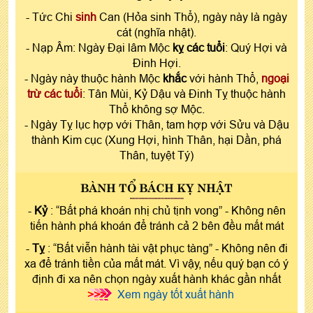
- Tức Chi
sinh
Can (Hỏa sinh Thổ), ngày này là ngày
cát (nghĩa nhật).
- Nạp Âm: Ngày Đại lâm Mộc
kỵ các tuổi
: Quý Hợi và
Đinh Hợi.
- Ngày này thuộc hành Mộc
khắc
với hành Thổ,
ngoại
trừ các tuổi
: Tân Mùi, Kỷ Dậu và Đinh Tỵ thuộc hành
Thổ không sợ Mộc.
- Ngày Tỵ lục hợp với Thân, tam hợp với Sửu và Dậu
thành Kim cục (Xung Hợi, hình Thân, hại Dần, phá
Thân, tuyệt Tý)
BÀNH TỔ BÁCH KỴ NHẬT
-
Kỷ
: “Bất phá khoán nhị chủ tịnh vong” - Không nên
tiến hành phá khoán để tránh cả 2 bên đều mất mát
-
Tỵ
: “Bất viễn hành tài vật phục tàng” - Không nên đi
xa để tránh tiền của mất mát. Vì vậy, nếu quý bạn có ý
định đi xa nên chọn ngày xuất hành khác gần nhất
>>>
Xem ngày tốt xuất hành