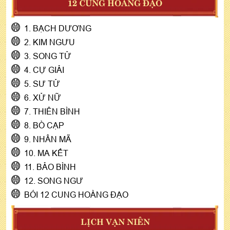
12 CUNG HOÀNG ĐẠO
1. BẠCH DƯƠNG
2. KIM NGƯU
3. SONG TỬ
4. CỰ GIẢI
5. SƯ TỬ
6. XỬ NỮ
7. THIÊN BÌNH
8. BÒ CẠP
9. NHÂN MÃ
10. MA KẾT
11. BẢO BÌNH
12. SONG NGƯ
BÓI 12 CUNG HOÀNG ĐẠO
LỊCH VẠN NIÊN