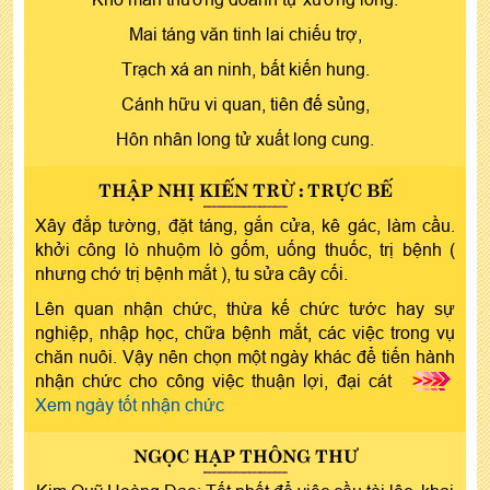
Mai táng văn tinh lai chiếu trợ,
Trạch xá an ninh, bất kiến hung.
Cánh hữu vi quan, tiên đế sủng,
Hôn nhân long tử xuất long cung.
THẬP NHỊ KIẾN TRỪ : TRỰC BẾ
Xây đắp tường, đặt táng, gắn cửa, kê gác, làm cầu.
khởi công lò nhuộm lò gốm, uống thuốc, trị bệnh (
nhưng chớ trị bệnh mắt ), tu sửa cây cối.
Lên quan nhận chức, thừa kế chức tước hay sự
nghiệp, nhập học, chữa bệnh mắt, các việc trong vụ
chăn nuôi. Vậy nên chọn một ngày khác để tiến hành
nhận chức cho công việc thuận lợi, đại cát
>>>
Xem ngày tốt nhận chức
NGỌC HẠP THÔNG THƯ