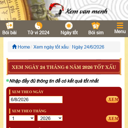
Menu
Bói bài
Tử vi 2024
Ngày tốt
Bói sim
Home
Xem ngày tốt xấu
Ngày 24/6/2026
XEM NGÀY 24 THÁNG 6 NĂM 2026 TỐT XẤU
Nhập đầy đủ thông tin để có kết quả tốt nhất
XEM THEO NGÀY
XEM
XEM THEO THÁNG
XEM