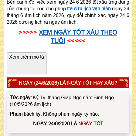
Bên cạnh đó, việc xem ngày 24 6 2026 tốt xấu ứng dụng
của chúng tôi còn cho phép
tra cứu lịch vạn niên
ngày 24
tháng 6 âm lịch năm 2026, quy đổi chính xác ngày 24 6
2026 dương lịch ra ngày âm lịch.
>>>>>
XEM NGÀY TỐT XẤU THEO
TUỔI
<<<<<
Xem thêm mô tả
NGÀY (24/6/2026) LÀ NGÀY TỐT HAY XẤU?
Tức ngày:
Kỷ Tỵ, tháng Giáp Ngọ năm Bính Ngọ
(10/5/2026 âm lịch)
Phạm bách kỵ:
Không phạm ngày kỵ nào.
NGÀY 24/6/2026 LÀ
NGÀY TỐT