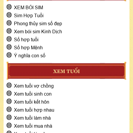
XEM BÓI SIM
Sim Hợp Tuổi
Phong thủy sim số đẹp
Xem bói sim Kinh Dịch
Số hợp tuổi
Số hợp Mệnh
Ý nghĩa con số
XEM TUỔI
Xem tuổi vợ chồng
Xem tuổi sinh con
Xem tuổi kết hôn
Xem tuổi hợp nhau
Xem tuổi làm nhà
Xem tuổi mua nhà