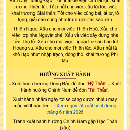
Kim Quỹ Hoàng Đạo: Tốt nhất để việc cầu tài lộc, khai
trương Thiên tài: Tốt nhất cho việc cầu tài lộc, việc
khai trương Giải thần: Tốt cho việc cúng bái, tế tự, tố
tụng, giải oan cũng như trừ được các sao xấu
Thiên Ngục: Xấu cho mọi việc Thiên Hoả: Xấu cho
việc lợp nhà Nguyệt phá: Xấu về việc xây dựng nhà
cửa Thụ tử: Xấu cho mọi việc, ngoại trừ săn bắn tốt
Hoang vu: Xấu cho mọi việc Thiên tặc: Xấu nhất là
khởi tạo như: nhập trạch, động thổ, khai trương Phi
Ma
HƯỚNG XUẤT HÀNH
- Xuất hành hướng Đông Bắc để đón '
Hỷ Thần
'. - Xuất
hành hướng Chính Nam để đón '
Tài Thần
'.
Xuất hành nhằm ngày tốt sẽ càng được nhiều may
mắn và thuận lợi
Xem ngày tốt xuất hành trong
tháng 6 năm 2026
Tránh xuất hành hướng Chính Nam gặp Hạc Thần
(xấu)