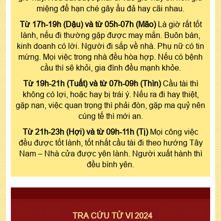
miệng để hạn ché gây ẩu đả hay cãi nhau.
Từ 17h-19h (Dậu) và từ 05h-07h (Mão)
Là giờ rất tốt
lành, nếu đi thường gặp được may mắn. Buôn bán,
kinh doanh có lời. Người đi sắp về nhà. Phụ nữ có tin
mừng. Mọi việc trong nhà đều hòa hợp. Nếu có bệnh
cầu thì sẽ khỏi, gia đình đều mạnh khỏe.
Từ 19h-21h (Tuất) và từ 07h-09h (Thìn)
Cầu tài thì
không có lợi, hoặc hay bị trái ý. Nếu ra đi hay thiệt,
gặp nạn, việc quan trọng thì phải đòn, gặp ma quỷ nên
cúng tế thì mới an.
Từ 21h-23h (Hợi) và từ 09h-11h (Tị)
Mọi công việc
đều được tốt lành, tốt nhất cầu tài đi theo hướng Tây
Nam – Nhà cửa được yên lành. Người xuất hành thì
đều bình yên.
TRA CỨU TỬ VI 2024