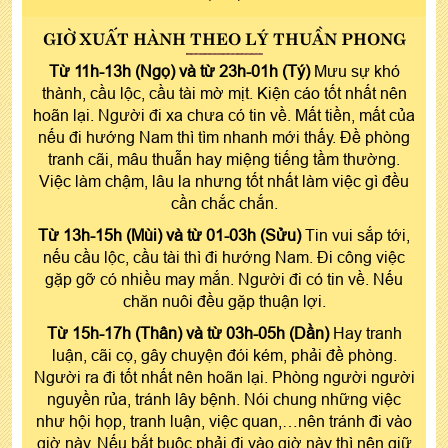
GIỜ XUẤT HÀNH THEO LÝ THUẦN PHONG
Từ 11h-13h (Ngọ) và từ 23h-01h (Tý)
Mưu sự khó
thành, cầu lộc, cầu tài mờ mịt. Kiện cáo tốt nhất nên
hoãn lại. Người đi xa chưa có tin về. Mất tiền, mất của
nếu đi hướng Nam thì tìm nhanh mới thấy. Đề phòng
tranh cãi, mâu thuẫn hay miệng tiếng tầm thường.
Việc làm chậm, lâu la nhưng tốt nhất làm việc gì đều
cần chắc chắn.
Từ 13h-15h (Mùi) và từ 01-03h (Sửu)
Tin vui sắp tới,
nếu cầu lộc, cầu tài thì đi hướng Nam. Đi công việc
gặp gỡ có nhiều may mắn. Người đi có tin về. Nếu
chăn nuôi đều gặp thuận lợi.
Từ 15h-17h (Thân) và từ 03h-05h (Dần)
Hay tranh
luận, cãi cọ, gây chuyện đói kém, phải đề phòng.
Người ra đi tốt nhất nên hoãn lại. Phòng người người
nguyền rủa, tránh lây bệnh. Nói chung những việc
như hội họp, tranh luận, việc quan,…nên tránh đi vào
giờ này. Nếu bắt buộc phải đi vào giờ này thì nên giữ