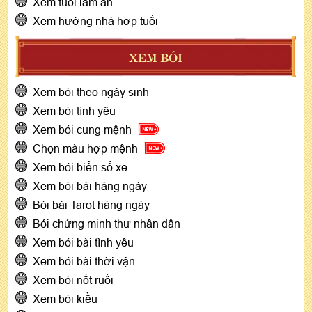
Xem tuổi làm ăn
Xem hướng nhà hợp tuổi
XEM BÓI
Xem bói theo ngày sinh
Xem bói tình yêu
Xem bói cung mệnh
Chọn màu hợp mệnh
Xem bói biển số xe
Xem bói bài hàng ngày
Bói bài Tarot hàng ngày
Bói chứng minh thư nhân dân
Xem bói bài tình yêu
Xem bói bài thời vận
Xem bói nốt ruồi
Xem bói kiều