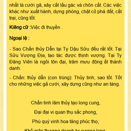
nhất là cưới gã, xây cất lầu gác và chôn cất. Các việc
khác như xuất hành, dựng phòng, chặt cỏ phá đất, cất
trại, cũng tốt.
Kiêng cữ :
Việc đi thuyền .
Ngoại lệ :
- Sao Chẩn thủy Dẫn tại Tỵ Dậu Sửu đều rất tốt. Tại
Sửu Vượng Địa, tạo tác được thịnh vượng. Tại Ty
Đăng Viên là ngôi tôn đại, trăm mưu động ắt thành
danh.
- Chẩn: thủy dẫn (con trùng): Thủy tinh, sao tốt. Tốt
cho những việc gả cưới, xây dựng cũng như an táng.
Chẩn tinh lâm thủy tạo long cung,
Đại đại vi quan thụ sắc phong,
Phú quý vinh hoa tăng phúc thọ,
Khố mãn thương doanh tự xương long.