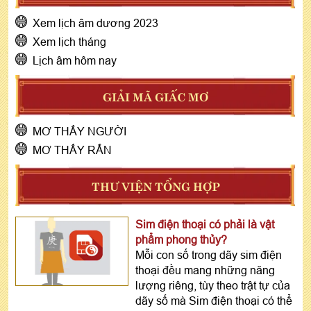
Xem lịch âm dương 2023
Xem lịch tháng
Lịch âm hôm nay
GIẢI MÃ GIẤC MƠ
MƠ THẤY NGƯỜI
MƠ THẤY RẮN
THƯ VIỆN TỔNG HỢP
Sim điện thoại có phải là vật
phẩm phong thủy?
Mỗi con số trong dãy sim điện
thoại đều mang những năng
lượng riêng, tùy theo trật tự của
dãy số mà Sim điện thoại có thể