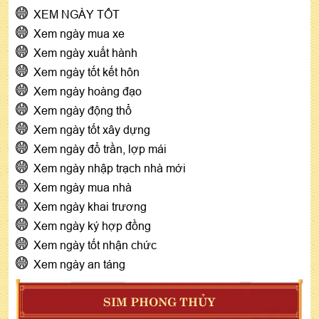
XEM NGÀY TỐT
Xem ngày mua xe
Xem ngày xuất hành
Xem ngày tốt kết hôn
Xem ngày hoàng đạo
Xem ngày động thổ
Xem ngày tốt xây dựng
Xem ngày đổ trần, lợp mái
Xem ngày nhập trạch nhà mới
Xem ngày mua nhà
Xem ngày khai trương
Xem ngày ký hợp đồng
Xem ngày tốt nhận chức
Xem ngày an táng
SIM PHONG THỦY