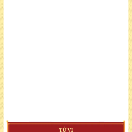
TỬ VI