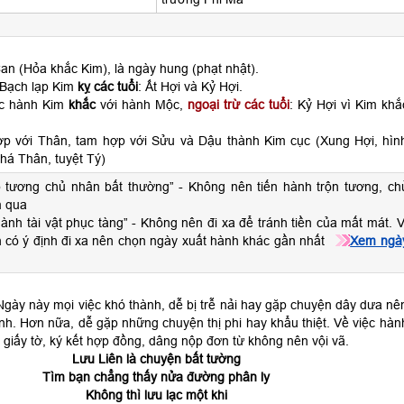
n (Hỏa khắc Kim), là ngày hung (phạt nhật).
 Bạch lạp Kim
kỵ các tuổi
: Ất Hợi và Kỷ Hợi.
ộc hành Kim
khắc
với hành Mộc,
ngoại trừ các tuổi
: Kỷ Hợi vì Kim khắ
ợp với Thân, tam hợp với Sửu và Dậu thành Kim cục (Xung Hợi, hìn
há Thân, tuyệt Tý)
 tương chủ nhân bất thường” - Không nên tiến hành trộn tương, ch
 qua
hành tài vật phục tàng” - Không nên đi xa để tránh tiền của mất mát. V
n có ý định đi xa nên chọn ngày xuất hành khác gần nhất
Xem ngà
gày này mọi việc khó thành, dễ bị trễ nải hay gặp chuyện dây dưa nê
nh. Hơn nữa, dễ gặp những chuyện thị phi hay khẩu thiệt. Về việc hàn
, giấy tờ, ký kết hợp đồng, dâng nộp đơn từ không nên vội vã.
Lưu Liên là chuyện bất tường
Tìm bạn chẳng thấy nửa đường phân ly
Không thì lưu lạc một khi