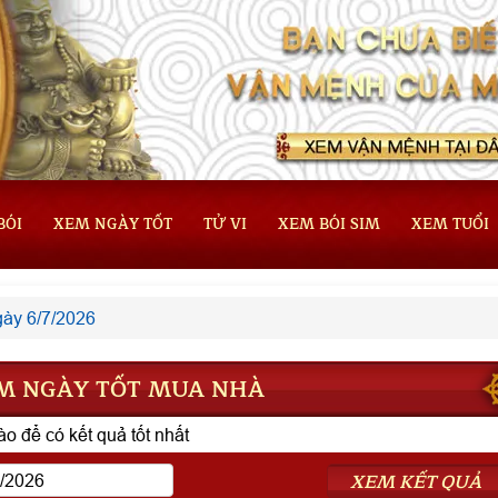
BÓI
XEM NGÀY TỐT
TỬ VI
XEM BÓI SIM
XEM TUỔI
ày 6/7/2026
M NGÀY TỐT MUA NHÀ
o để có kết quả tốt nhất
XEM KẾT QUẢ