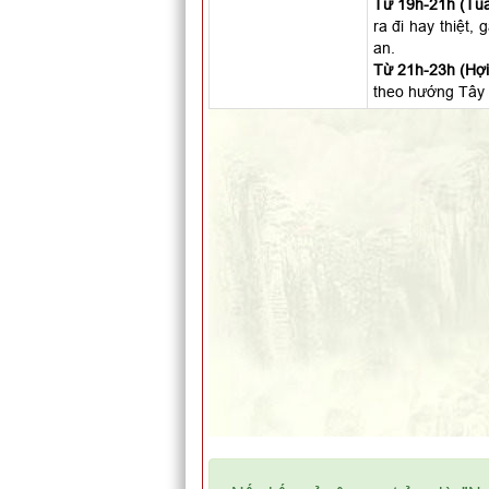
Từ 19h-21h (Tuấ
ra đi hay thiệt,
an.
Từ 21h-23h (Hợi)
theo hướng Tây 