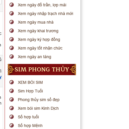
Xem ngày đổ trần, lợp mái
Xem ngày nhập trạch nhà mới
Xem ngày mua nhà
Xem ngày khai trương
c
Xem ngày ký hợp đồng
h
Xem ngày tốt nhận chức
Xem ngày an táng
ủ
SIM PHONG THỦY
ì
y
XEM BÓI SIM
Sim Hợp Tuổi
n
Phong thủy sim số đẹp
h
Xem bói sim Kinh Dịch
Số hợp tuổi
Số hợp Mệnh