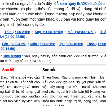
trả lời sẽ có ngay bên dưới đây. Để
xem ngày 6/7/2026 có tốt c
các chuyên gia phong thủy của chúng tôi đã vận dụng rất nhi
 kết luận chính xác nhất! Trong trường hợp ngày này không t
uý bạn muốn xem một ngày khác, quý bạn vui lòng quay lại cô
ng tin chi tiết của ngày đó.
;
Thìn (7:00-8:59)
;
Ngọ (11:00-12:59)
;
Mùi (13:00-14:59)
;
Tuấ
ợi (21:00-22:59)
;
;
Dần (3:00-4:59)
;
Mão (5:00-6:59)
;
Tỵ (9:00-10:59)
;
Thân (15:00
:00-18:59)
;
 :
Tam nương
: xấu, ngày này kỵ tiến hành các việc khai trương, xuấ
sửa chữa hay cất (3,7,13,18,22,27)
Sao tốt
Sao xấu
Đạo: Tốt nhất để việc cầu
Thiên Ngục: Xấu cho mọi việc Thiên Hoả:
ương Thiên tài: Tốt nhất cho
Xấu cho việc lợp nhà Nguyệt phá: Xấu về
, việc khai trương Giải thần:
việc xây dựng nhà cửa Thụ tử: Xấu cho
g bái, tế tự, tố tụng, giải
mọi việc, ngoại trừ săn bắn tốt Hoang vu:
trừ được các sao xấuSao
Xấu cho mọi việc Thiên tặc: Xấu nhất là
 tốt mọi việc, kỵ việc kiện
khởi tạo như: nhập trạch, động thổ, khai
trương Phi Ma