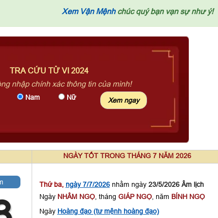
Xem Vận Mệnh
chúc quý bạn vạn sự như ý!
TRA CỨU TỬ VI 2024
òng nhập chính xác thông tin của mình!
Nam
Nữ
NGÀY TỐT TRONG THÁNG 7 NĂM 2026
m
Thứ ba,
ngày 7/7/2026
nhằm ngày
23/5/2026 Âm lịch
Ngày
NHÂM NGỌ
, tháng
GIÁP NGỌ
, năm
BÍNH NGỌ
3
Ngày
Hoàng đạo (tư mệnh hoàng đạo)