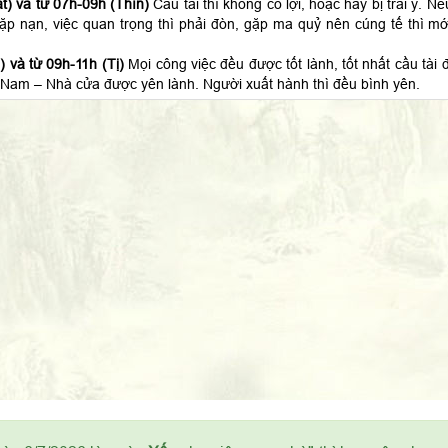
t) và từ 07h-09h (Thìn)
Cầu tài thì không có lợi, hoặc hay bị trái ý. Nế
 gặp nạn, việc quan trọng thì phải đòn, gặp ma quỷ nên cúng tế thì mớ
 và từ 09h-11h (Tị)
Mọi công việc đều được tốt lành, tốt nhất cầu tài đ
Nam – Nhà cửa được yên lành. Người xuất hành thì đều bình yên.