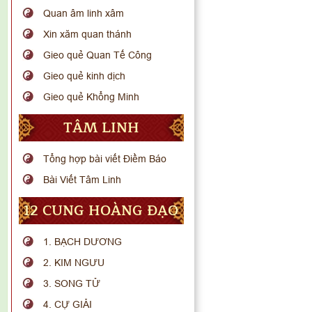
Quan âm linh xâm
Xin xăm quan thánh
Gieo quẻ Quan Tế Công
Gieo quẻ kinh dịch
Gieo quẻ Khổng Minh
TÂM LINH
Tổng hợp bài viết Điềm Báo
Bài Viết Tâm Linh
12 CUNG HOÀNG ĐẠO
1. BẠCH DƯƠNG
2. KIM NGƯU
3. SONG TỬ
4. CỰ GIẢI