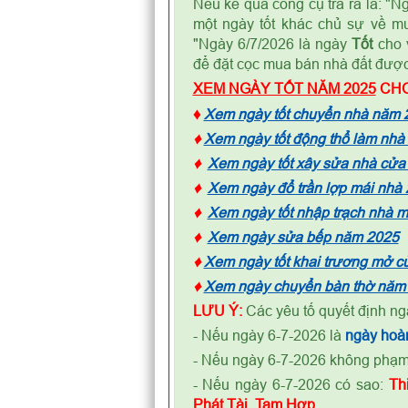
Nếu kế quả công cụ trả ra là: "N
một ngày tốt khác chủ sự về mu
"Ngày 6/7/2026 là ngày
Tốt
cho 
để đặt cọc mua bán nhà đất được 
XEM NGÀY TỐT NĂM 2025
CHO
♦
Xem ngày tốt chuyển nhà năm 
♦
Xem ngày tốt động thổ làm nhà
♦
Xem ngày tốt xây sửa nhà cửa
♦
Xem ngày đổ trần lợp mái nhà
♦
Xem ngày tốt nhập trạch nhà 
♦
Xem ngày sửa bếp năm 2025
♦
Xem ngày tốt khai trương mở 
♦
Xem ngày chuyển bàn thờ năm
LƯU Ý:
Các yêu tố quyết định ng
- Nếu ngày 6-7-2026 là
ngày
h
oà
- Nếu ngày 6-7-2026 không phạ
- Nếu ngày 6-7-2026 có sao:
Th
Phát Tài, Tam Hợp