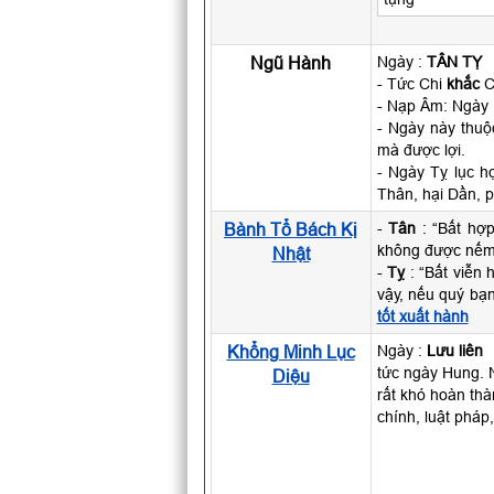
Ngũ Hành
Ngày :
TÂN TỴ
- Tức Chi
khắc
Ca
- Nạp Âm: Ngày
- Ngày này thu
mà được lợi.
- Ngày Tỵ lục h
Thân, hại Dần, p
Bành Tổ Bách Kị
-
Tân
: “Bất hợp
không được nếm
Nhật
-
Tỵ
: “Bất viễn 
vậy, nếu quý bạ
tốt xuất hành
Khổng Minh Lục
Ngày :
Lưu liên
tức ngày Hung. N
Diệu
rất khó hoàn thà
chính, luật pháp