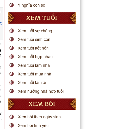
Ý nghĩa con số
i
XEM TUỔI
t
Xem tuổi vợ chồng
Xem tuổi sinh con
n
Xem tuổi kết hôn
g
m
Xem tuổi hợp nhau
Xem tuổi làm nhà
g
u
Xem tuổi mua nhà
Xem tuổi làm ăn
,
h
Xem hướng nhà hợp tuổi
o
y
XEM BÓI
y
Xem bói theo ngày sinh
c
Xem bói tình yêu