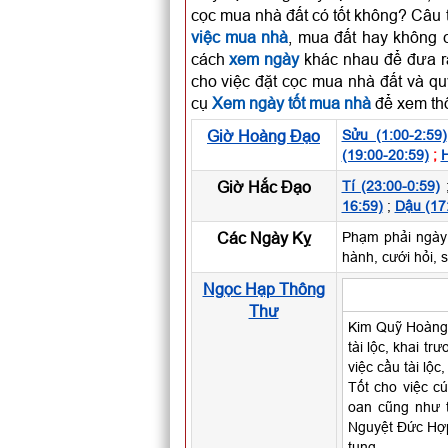
cọc mua nhà đất có tốt không? Câu 
việc mua nhà
, mua đất hay không 
cách
xem ngày
khác nhau để đưa ra
cho việc đặt cọc mua nhà đất và q
cụ
Xem ngày tốt mua nhà
để xem thô
Giờ Hoàng Đạo
Sửu (1:00-2:59)
(19:00-20:59)
;
H
Giờ Hắc Đạo
Tí (23:00-0:59)
16:59)
;
Dậu (17
Các Ngày Kỵ
Phạm phải ngày
hành, cưới hỏi, 
Ngọc Hạp Thông
Thư
Kim Quỹ Hoàng 
tài lộc, khai tr
việc cầu tài lộc
Tốt cho việc cún
oan cũng như 
Nguyệt Đức Hợp:
tụng