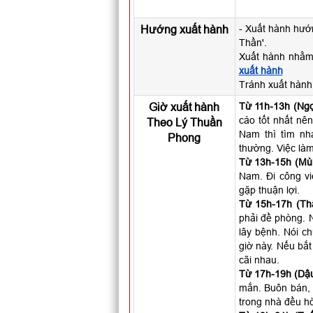
Hướng xuất hành
- Xuất hành hướ
Thần'.
Xuất hành nhằm
xuất hành
Tránh xuất hành
Giờ xuất hành
Từ 11h-13h (Ngọ
cáo tốt nhất nên
Theo Lý Thuần
Nam thì tìm nh
Phong
thường. Việc làm
Từ 13h-15h (Mùi
Nam. Đi công vi
gặp thuận lợi.
Từ 15h-17h (Th
phải đề phòng. N
lây bệnh. Nói c
giờ này. Nếu bắt
cãi nhau.
Từ 17h-19h (Dậu
mắn. Buôn bán, 
trong nhà đều hò