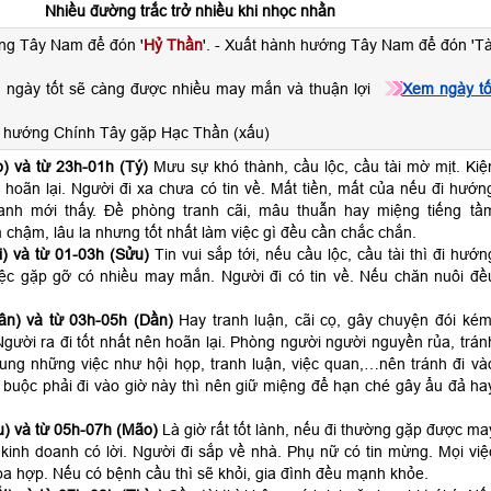
Nhiều đường trắc trở nhiều khi nhọc nhằn
ng Tây Nam để đón '
Hỷ Thần
'. - Xuất hành hướng Tây Nam để đón 'Tà
 ngày tốt sẽ càng được nhiều may mắn và thuận lợi
Xem ngày tố
 hướng Chính Tây gặp Hạc Thần (xấu)
) và từ 23h-01h (Tý)
Mưu sự khó thành, cầu lộc, cầu tài mờ mịt. Kiệ
 hoãn lại. Người đi xa chưa có tin về. Mất tiền, mất của nếu đi hướn
anh mới thấy. Đề phòng tranh cãi, mâu thuẫn hay miệng tiếng tầ
 chậm, lâu la nhưng tốt nhất làm việc gì đều cần chắc chắn.
) và từ 01-03h (Sửu)
Tin vui sắp tới, nếu cầu lộc, cầu tài thì đi hướn
ệc gặp gỡ có nhiều may mắn. Người đi có tin về. Nếu chăn nuôi đề
ân) và từ 03h-05h (Dần)
Hay tranh luận, cãi cọ, gây chuyện đói kém
gười ra đi tốt nhất nên hoãn lại. Phòng người người nguyền rủa, trán
hung những việc như hội họp, tranh luận, việc quan,…nên tránh đi và
 buộc phải đi vào giờ này thì nên giữ miệng để hạn ché gây ẩu đả ha
) và từ 05h-07h (Mão)
Là giờ rất tốt lành, nếu đi thường gặp được ma
kinh doanh có lời. Người đi sắp về nhà. Phụ nữ có tin mừng. Mọi việ
a hợp. Nếu có bệnh cầu thì sẽ khỏi, gia đình đều mạnh khỏe.