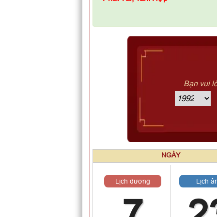
Bạn vui l
NGÀY
Lịch dương
Lịch â
7
2