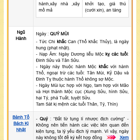
hành,xây nhà ,xây
khởi tạo, giá thú
mồ mả
(cưới xin), an táng
Ngũ
Ngày :
QUÝ MÙI
Hành
- Tức Chi
khắc
Can (Thổ khắc Thủy), là ngày
hung (phạt nhật).
- Nạp Âm: Ngày Dương liễu Mộc
kỵ các tuổi
:
Đinh Sửu và Tân Sửu.
- Ngày này thuộc hành Mộc
khắc
với hành
Thổ, ngoại trừ các tuổi: Tân Mùi, Kỷ Dậu và
Đinh Tỵ thuộc hành Thổ không sợ Mộc.
- Ngày Mùi lục hợp với Ngọ, tam hợp với Mão
và Hợi thành Mộc cục (Xung Sửu, hình Sửu,
hại Tý, phá Tuất, tuyệt Sửu.
Tam Sát kị mệnh các tuổi Thân, Tý, Thìn)
Bành Tổ
-
Quý
: “Bất từ tụng lí nhược địch cường” -
Bách Kị
Không nên tiến hành các việc liên quan đến
Nhật
kiện tụng, ta lý yếu địch lý mạnh. Vì vậy, ngày
này không tốt để ký kết hợp đồng
>>>
Xem