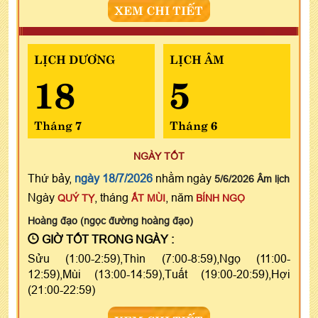
XEM CHI TIẾT
LỊCH DƯƠNG
LỊCH ÂM
18
5
Tháng 7
Tháng 6
NGÀY TỐT
Thứ bảy,
ngày 18/7/2026
nhằm ngày
5/6/2026 Âm lịch
Ngày
, tháng
, năm
QUÝ TỴ
ẤT MÙI
BÍNH NGỌ
Hoàng đạo (ngọc đường hoàng đạo)
GIỜ TỐT TRONG NGÀY :
Sửu (1:00-2:59),Thìn (7:00-8:59),Ngọ (11:00-
12:59),Mùi (13:00-14:59),Tuất (19:00-20:59),Hợi
(21:00-22:59)