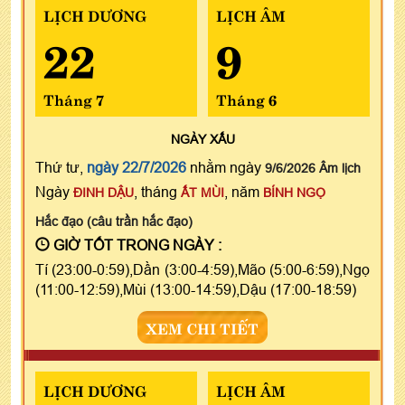
LỊCH DƯƠNG
LỊCH ÂM
22
9
Tháng 7
Tháng 6
NGÀY
XẤU
Thứ tư,
ngày 22/7/2026
nhằm ngày
9/6/2026 Âm lịch
Ngày
, tháng
, năm
ĐINH DẬU
ẤT MÙI
BÍNH NGỌ
Hắc đạo (câu trần hắc đạo)
GIỜ TỐT TRONG NGÀY :
Tí (23:00-0:59),Dần (3:00-4:59),Mão (5:00-6:59),Ngọ
(11:00-12:59),Mùi (13:00-14:59),Dậu (17:00-18:59)
XEM CHI TIẾT
LỊCH DƯƠNG
LỊCH ÂM