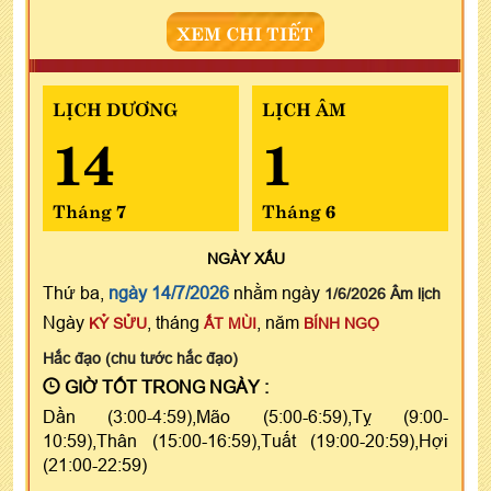
XEM CHI TIẾT
LỊCH DƯƠNG
LỊCH ÂM
14
1
Tháng 7
Tháng 6
NGÀY
XẤU
Thứ ba,
ngày 14/7/2026
nhằm ngày
1/6/2026 Âm lịch
Ngày
, tháng
, năm
KỶ SỬU
ẤT MÙI
BÍNH NGỌ
Hắc đạo (chu tước hắc đạo)
GIỜ TỐT TRONG NGÀY :
Dần (3:00-4:59),Mão (5:00-6:59),Tỵ (9:00-
10:59),Thân (15:00-16:59),Tuất (19:00-20:59),Hợi
(21:00-22:59)