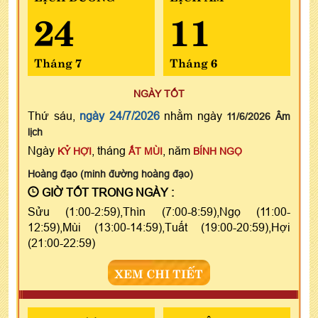
24
11
Tháng 7
Tháng 6
NGÀY TỐT
Thứ sáu,
ngày 24/7/2026
nhằm ngày
11/6/2026 Âm
lịch
Ngày
, tháng
, năm
KỶ HỢI
ẤT MÙI
BÍNH NGỌ
Hoàng đạo (minh đường hoàng đạo)
GIỜ TỐT TRONG NGÀY :
Sửu (1:00-2:59),Thìn (7:00-8:59),Ngọ (11:00-
12:59),Mùi (13:00-14:59),Tuất (19:00-20:59),Hợi
(21:00-22:59)
XEM CHI TIẾT