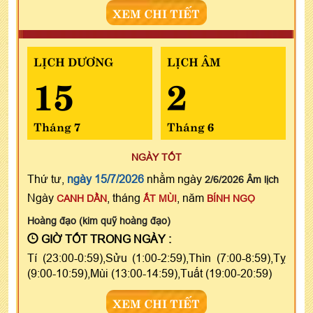
XEM CHI TIẾT
LỊCH DƯƠNG
LỊCH ÂM
15
2
Tháng 7
Tháng 6
NGÀY TỐT
Thứ tư,
ngày 15/7/2026
nhằm ngày
2/6/2026 Âm lịch
Ngày
, tháng
, năm
CANH DẦN
ẤT MÙI
BÍNH NGỌ
Hoàng đạo (kim quỹ hoàng đạo)
GIỜ TỐT TRONG NGÀY :
Tí (23:00-0:59),Sửu (1:00-2:59),Thìn (7:00-8:59),Tỵ
(9:00-10:59),Mùi (13:00-14:59),Tuất (19:00-20:59)
XEM CHI TIẾT