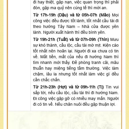
đi hay thiệt, gặp nạn, việc quan trọng thì phải
đòn, gặp ma quỷ nên cúng tế thì mới an.
Từ 17h-19h (Dậu) và từ 05h-07h (Mão)
Mọi
công việc đều được tốt lành, tốt nhất cầu tài đi
theo hướng Tây Nam – Nhà cửa được yên
lành. Người xuất hành thì đều bình yên.
Từ 19h-21h (Tuất) và từ 07h-09h (Thìn)
Mưu
sự khó thành, cầu lộc, cầu tài mờ mịt. Kiện cáo
tốt nhất nên hoãn lại. Người đi xa chưa có tin
về. Mất tiền, mất của nếu đi hướng Nam thì
tìm nhanh mới thấy. Đề phòng tranh cãi, mâu
thuẫn hay miệng tiếng tầm thường. Việc làm
chậm, lâu la nhưng tốt nhất làm việc gì đều
cần chắc chắn.
Từ 21h-23h (Hợi) và từ 09h-11h (Tị)
Tin vui
sắp tới, nếu cầu lộc, cầu tài thì đi hướng Nam.
Đi công việc gặp gỡ có nhiều may mắn. Người
đi có tin về. Nếu chăn nuôi đều gặp thuận lợi.