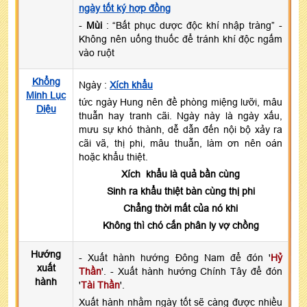
ngày tốt ký hợp đồng
-
Mùi
: “Bất phục dược độc khí nhập tràng” -
Không nên uống thuốc để tránh khí độc ngấm
vào ruột
Khổng
Ngày :
Xích khẩu
Minh Lục
tức ngày Hung nên đề phòng miệng lưỡi, mâu
Diệu
thuẫn hay tranh cãi. Ngày này là ngày xấu,
mưu sự khó thành, dễ dẫn đến nội bộ xảy ra
cãi vã, thị phi, mâu thuẫn, làm ơn nên oán
hoặc khẩu thiệt.
Xích khẩu là quả bần cùng
Sinh ra khẩu thiệt bàn cùng thị phi
Chẳng thời mất của nó khi
Không thì chó cắn phân ly vợ chồng
Hướng
- Xuất hành hướng Đông Nam để đón '
Hỷ
xuất
Thần
'. - Xuất hành hướng Chính Tây để đón
hành
'
Tài Thần
'.
Xuất hành nhằm ngày tốt sẽ càng được nhiều