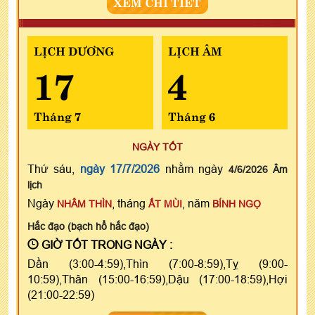
XEM CHI TIẾT
LỊCH DƯƠNG
LỊCH ÂM
17
4
Tháng 7
Tháng 6
NGÀY TỐT
Thứ sáu,
ngày 17/7/2026
nhằm ngày
4/6/2026 Âm
lịch
Ngày
, tháng
, năm
NHÂM THÌN
ẤT MÙI
BÍNH NGỌ
Hắc đạo (bạch hổ hắc đạo)
GIỜ TỐT TRONG NGÀY :
Dần (3:00-4:59),Thìn (7:00-8:59),Tỵ (9:00-
10:59),Thân (15:00-16:59),Dậu (17:00-18:59),Hợi
(21:00-22:59)