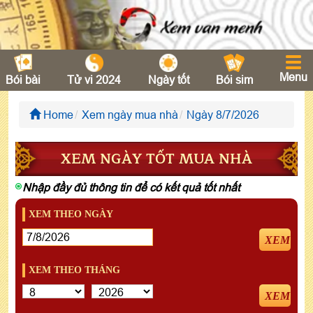
Menu
Bói bài
Tử vi 2024
Ngày tốt
Bói sim
Home
Xem ngày mua nhà
Ngày 8/7/2026
XEM NGÀY TỐT MUA NHÀ
Nhập đầy đủ thông tin để có kết quả tốt nhất
XEM THEO NGÀY
XEM
XEM THEO THÁNG
XEM