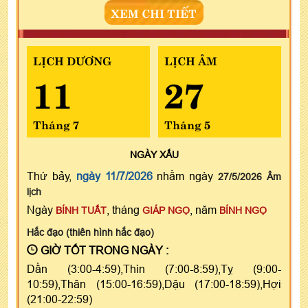
XEM CHI TIẾT
LỊCH DƯƠNG
LỊCH ÂM
11
27
Tháng 7
Tháng 5
NGÀY
XẤU
Thứ bảy,
ngày 11/7/2026
nhằm ngày
27/5/2026 Âm
lịch
Ngày
, tháng
, năm
BÍNH TUẤT
GIÁP NGỌ
BÍNH NGỌ
Hắc đạo (thiên hình hắc đạo)
GIỜ TỐT TRONG NGÀY :
Dần (3:00-4:59),Thìn (7:00-8:59),Tỵ (9:00-
10:59),Thân (15:00-16:59),Dậu (17:00-18:59),Hợi
(21:00-22:59)