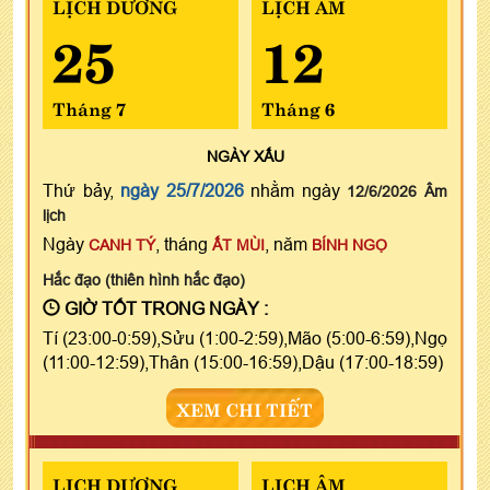
LỊCH DƯƠNG
LỊCH ÂM
25
12
Tháng 7
Tháng 6
NGÀY
XẤU
Thứ bảy,
ngày 25/7/2026
nhằm ngày
12/6/2026 Âm
lịch
Ngày
, tháng
, năm
CANH TÝ
ẤT MÙI
BÍNH NGỌ
Hắc đạo (thiên hình hắc đạo)
GIỜ TỐT TRONG NGÀY :
Tí (23:00-0:59),Sửu (1:00-2:59),Mão (5:00-6:59),Ngọ
(11:00-12:59),Thân (15:00-16:59),Dậu (17:00-18:59)
XEM CHI TIẾT
LỊCH DƯƠNG
LỊCH ÂM