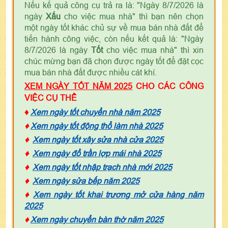
Nếu kế quả công cụ trả ra là: "Ngày 8/7/2026 là
ngày
Xấu
cho việc mua nhà" thì bạn nên chọn
một ngày tốt khác chủ sự về mua bán nhà đất để
tiến hành công việc, còn nếu kết quả là: "Ngày
8/7/2026 là ngày
Tốt
cho việc mua nhà" thì xin
chúc mừng bạn đã chọn được ngày tốt để đặt cọc
mua bán nhà đất được nhiều cát khí.
XEM NGÀY TỐT NĂM 2025
CHO CÁC CÔNG
VIỆC CỤ THỂ
♦
Xem ngày tốt chuyển nhà năm 2025
♦
Xem ngày tốt động thổ làm nhà 2025
♦
Xem ngày tốt xây sửa nhà cửa 2025
♦
Xem ngày đổ trần lợp mái nhà 2025
♦
Xem ngày tốt nhập trạch nhà mới 2025
♦
Xem ngày sửa bếp năm 2025
♦
Xem ngày tốt khai trương mở cửa hàng năm
2025
♦
Xem ngày chuyển bàn thờ năm 2025