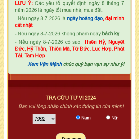
LƯU Ý:
Các yêu tố quyết định ngày 8 tháng 7
năm 2026 là ngày tốt mua nhà, mua đất:
- Nếu ngày 8-7-2026 là
ngày
h
oàng đạo
, đại minh
cát nhật
- Nếu ngày 8-7-2026 không phạm ngày
bách kỵ
- Nếu ngày 8-7-2026 có sao:
Thiên Hỷ, Nguyệt
Đức, Hỷ Thần, Thiên Mã, Tứ Đức, Lục Hợp, Phát
Tài, Tam Hợp
Xem Vận Mệnh
chúc quý bạn vạn sự như ý!
TRA CỨU TỬ VI 2024
Bạn vui lòng nhập chính xác thông tin của mình!
Nam
Nữ