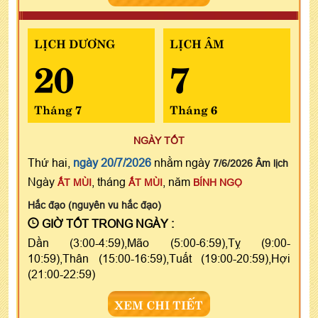
LỊCH DƯƠNG
LỊCH ÂM
20
7
Tháng 7
Tháng 6
NGÀY TỐT
Thứ hai,
ngày 20/7/2026
nhằm ngày
7/6/2026 Âm lịch
Ngày
, tháng
, năm
ẤT MÙI
ẤT MÙI
BÍNH NGỌ
Hắc đạo (nguyên vu hắc đạo)
GIỜ TỐT TRONG NGÀY :
Dần (3:00-4:59),Mão (5:00-6:59),Tỵ (9:00-
10:59),Thân (15:00-16:59),Tuất (19:00-20:59),Hợi
(21:00-22:59)
XEM CHI TIẾT