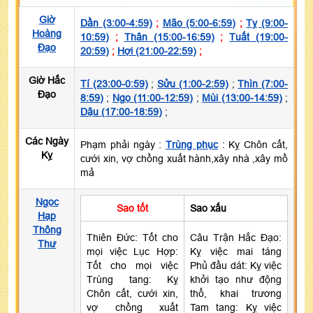
Giờ
Dần (3:00-4:59)
;
Mão (5:00-6:59)
;
Tỵ (9:00-
Hoàng
10:59)
;
Thân (15:00-16:59)
;
Tuất (19:00-
Đạo
20:59)
;
Hợi (21:00-22:59)
;
Giờ Hắc
Tí (23:00-0:59)
;
Sửu (1:00-2:59)
;
Thìn (7:00-
Đạo
8:59)
;
Ngọ (11:00-12:59)
;
Mùi (13:00-14:59)
;
Dậu (17:00-18:59)
;
Các Ngày
Phạm phải ngày :
Trùng phục
: Kỵ Chôn cất,
Kỵ
cưới xin, vợ chồng xuất hành,xây nhà ,xây mồ
mả
Ngọc
Sao tốt
Sao xấu
Hạp
Thông
Thiên Đức: Tốt cho
Câu Trận Hắc Đạo:
Thư
mọi việc Lục Hợp:
Kỵ việc mai táng
Tốt cho mọi việc
Phủ đầu dát: Kỵ việc
Trùng tang: Kỵ
khởi tạo như động
Chôn cất, cưới xin,
thổ, khai trương
vợ chồng xuất
Tam tang: Kỵ việc