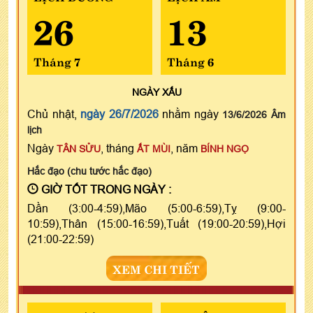
26
13
Tháng 7
Tháng 6
NGÀY
XẤU
Chủ nhật,
ngày 26/7/2026
nhằm ngày
13/6/2026 Âm
lịch
Ngày
, tháng
, năm
TÂN SỬU
ẤT MÙI
BÍNH NGỌ
Hắc đạo (chu tước hắc đạo)
GIỜ TỐT TRONG NGÀY :
Dần (3:00-4:59),Mão (5:00-6:59),Tỵ (9:00-
10:59),Thân (15:00-16:59),Tuất (19:00-20:59),Hợi
(21:00-22:59)
XEM CHI TIẾT