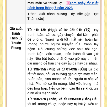
may mắn và thuận lợi
Xem ngày tốt xuất
hành trong tháng 7 năm 2026
Tránh xuất hành hướng Tây Bắc gặp Hạc
Thần (xấu)
Giờ xuất
Từ 11h-13h (Ngọ) và từ 23h-01h (Tý)
Hay
hành
tranh luận, cãi cọ, gây chuyện đói kém, phải
Theo Lý
đề phòng. Người ra đi tốt nhất nên hoãn lại.
Thuần
Phòng người người nguyền rủa, tránh lây
Phong
bệnh. Nói chung những việc như hội họp,
tranh luận, việc quan,…nên tránh đi vào giờ
này. Nếu bắt buộc phải đi vào giờ này thì nên
giữ miệng để hạn ché gây ẩu đả hay cãi nhau.
Từ 13h-15h (Mùi) và từ 01-03h (Sửu)
Là giờ
rất tốt lành, nếu đi thường gặp được may mắn.
Buôn bán, kinh doanh có lời. Người đi sắp về
nhà. Phụ nữ có tin mừng. Mọi việc trong nhà
đều hòa hợp. Nếu có bệnh cầu thì sẽ khỏi, gia
đình đều mạnh khỏe.
Từ 15h-17h (Thân) và từ 03h-05h (Dần)
Cầu
tài thì không có lợi, hoặc hay bị trái ý. Nếu ra