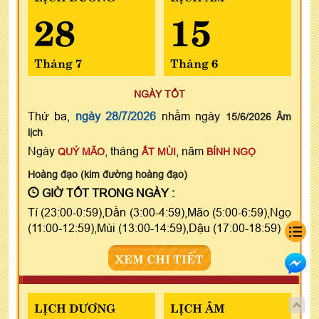
28
15
Tháng 7
Tháng 6
NGÀY TỐT
Thứ ba,
ngày 28/7/2026
nhằm ngày
15/6/2026 Âm
lịch
Ngày
, tháng
, năm
QUÝ MÃO
ẤT MÙI
BÍNH NGỌ
Hoàng đạo (kim đường hoàng đạo)
GIỜ TỐT TRONG NGÀY :
Tí (23:00-0:59),Dần (3:00-4:59),Mão (5:00-6:59),Ngọ
(11:00-12:59),Mùi (13:00-14:59),Dậu (17:00-18:59)
XEM CHI TIẾT
LỊCH DƯƠNG
LỊCH ÂM