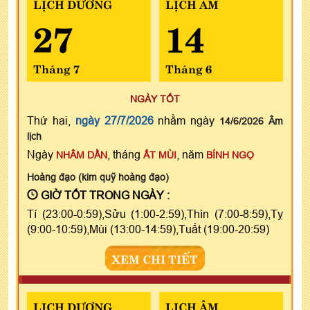
LỊCH DƯƠNG
LỊCH ÂM
27
14
Tháng 7
Tháng 6
NGÀY TỐT
Thứ hai,
ngày 27/7/2026
nhằm ngày
14/6/2026 Âm
lịch
Ngày
, tháng
, năm
NHÂM DẦN
ẤT MÙI
BÍNH NGỌ
Hoàng đạo (kim quỹ hoàng đạo)
GIỜ TỐT TRONG NGÀY :
Tí (23:00-0:59),Sửu (1:00-2:59),Thìn (7:00-8:59),Tỵ
(9:00-10:59),Mùi (13:00-14:59),Tuất (19:00-20:59)
XEM CHI TIẾT
LỊCH DƯƠNG
LỊCH ÂM