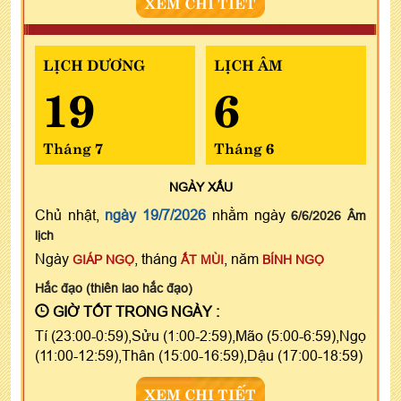
XEM CHI TIẾT
LỊCH DƯƠNG
LỊCH ÂM
19
6
Tháng 7
Tháng 6
NGÀY
XẤU
Chủ nhật,
ngày 19/7/2026
nhằm ngày
6/6/2026 Âm
lịch
Ngày
, tháng
, năm
GIÁP NGỌ
ẤT MÙI
BÍNH NGỌ
Hắc đạo (thiên lao hắc đạo)
GIỜ TỐT TRONG NGÀY :
Tí (23:00-0:59),Sửu (1:00-2:59),Mão (5:00-6:59),Ngọ
(11:00-12:59),Thân (15:00-16:59),Dậu (17:00-18:59)
XEM CHI TIẾT