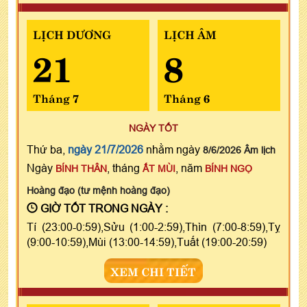
LỊCH DƯƠNG
LỊCH ÂM
21
8
Tháng 7
Tháng 6
NGÀY TỐT
Thứ ba,
ngày 21/7/2026
nhằm ngày
8/6/2026 Âm lịch
Ngày
, tháng
, năm
BÍNH THÂN
ẤT MÙI
BÍNH NGỌ
Hoàng đạo (tư mệnh hoàng đạo)
GIỜ TỐT TRONG NGÀY :
Tí (23:00-0:59),Sửu (1:00-2:59),Thìn (7:00-8:59),Tỵ
(9:00-10:59),Mùi (13:00-14:59),Tuất (19:00-20:59)
XEM CHI TIẾT