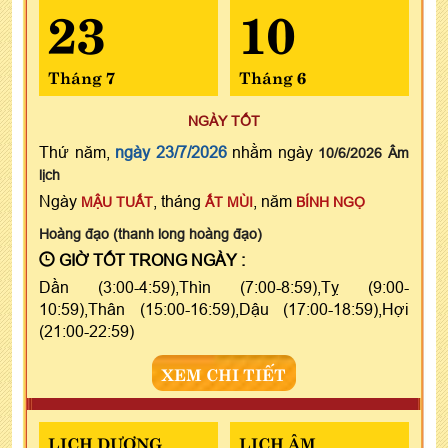
23
10
Tháng 7
Tháng 6
NGÀY TỐT
Thứ năm,
ngày 23/7/2026
nhằm ngày
10/6/2026 Âm
lịch
Ngày
, tháng
, năm
MẬU TUẤT
ẤT MÙI
BÍNH NGỌ
Hoàng đạo (thanh long hoàng đạo)
GIỜ TỐT TRONG NGÀY :
Dần (3:00-4:59),Thìn (7:00-8:59),Tỵ (9:00-
10:59),Thân (15:00-16:59),Dậu (17:00-18:59),Hợi
(21:00-22:59)
XEM CHI TIẾT
LỊCH DƯƠNG
LỊCH ÂM