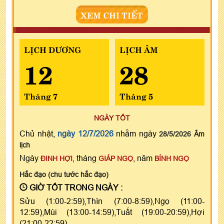
XEM CHI TIẾT
LỊCH DƯƠNG
LỊCH ÂM
12
28
Tháng 7
Tháng 5
NGÀY TỐT
Chủ nhật,
ngày 12/7/2026
nhằm ngày
28/5/2026 Âm
lịch
Ngày
, tháng
, năm
ĐINH HỢI
GIÁP NGỌ
BÍNH NGỌ
Hắc đạo (chu tước hắc đạo)
GIỜ TỐT TRONG NGÀY :
Sửu (1:00-2:59),Thìn (7:00-8:59),Ngọ (11:00-
12:59),Mùi (13:00-14:59),Tuất (19:00-20:59),Hợi
(21:00-22:59)