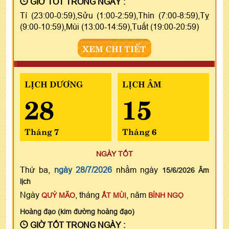
GIỜ TỐT TRONG NGÀY :
Tí (23:00-0:59),Sửu (1:00-2:59),Thìn (7:00-8:59),Tỵ
(9:00-10:59),Mùi (13:00-14:59),Tuất (19:00-20:59)
XEM CHI TIẾT
LỊCH DƯƠNG
LỊCH ÂM
28
15
Tháng 7
Tháng 6
NGÀY TỐT
Thứ ba,
ngày 28/7/2026
nhằm ngày
15/6/2026 Âm
lịch
Ngày
, tháng
, năm
QUÝ MÃO
ẤT MÙI
BÍNH NGỌ
Hoàng đạo (kim đường hoàng đạo)
GIỜ TỐT TRONG NGÀY :