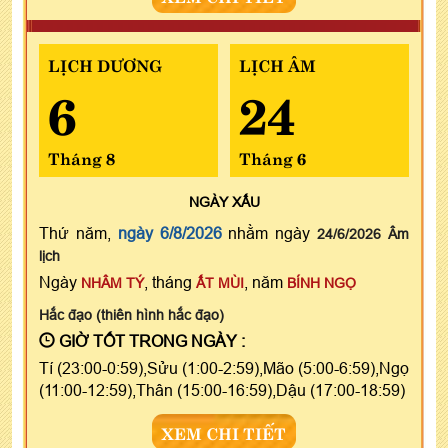
LỊCH DƯƠNG
LỊCH ÂM
6
24
Tháng 8
Tháng 6
NGÀY
XẤU
Thứ năm,
ngày 6/8/2026
nhằm ngày
24/6/2026 Âm
lịch
Ngày
, tháng
, năm
NHÂM TÝ
ẤT MÙI
BÍNH NGỌ
Hắc đạo (thiên hình hắc đạo)
GIỜ TỐT TRONG NGÀY :
Tí (23:00-0:59),Sửu (1:00-2:59),Mão (5:00-6:59),Ngọ
(11:00-12:59),Thân (15:00-16:59),Dậu (17:00-18:59)
XEM CHI TIẾT