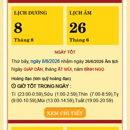
LỊCH DƯƠNG
LỊCH ÂM
8
26
Tháng 8
Tháng 6
NGÀY TỐT
Thứ bảy,
ngày 8/8/2026
nhằm ngày
26/6/2026 Âm lịch
Ngày
, tháng
, năm
GIÁP DẦN
ẤT MÙI
BÍNH NGỌ
Hoàng đạo (kim quỹ hoàng đạo)
GIỜ TỐT TRONG NGÀY :
Tí (23:00-0:59),Sửu (1:00-2:59),Thìn (7:00-8:59),Tỵ
(9:00-10:59),Mùi (13:00-14:59),Tuất (19:00-20:59)
XEM CHI TIẾT