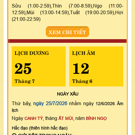
Sửu (1:00-2:59),Thìn (7:00-8:59),Ngọ (11:00-
12:59),Mùi (13:00-14:59),Tuất (19:00-20:59),Hợi
(21:00-22:59)
XEM CHI TIẾT
LỊCH DƯƠNG
LỊCH ÂM
25
12
Tháng 7
Tháng 6
NGÀY
XẤU
Thứ bảy,
ngày 25/7/2026
nhằm ngày
12/6/2026 Âm
lịch
Ngày
, tháng
, năm
CANH TÝ
ẤT MÙI
BÍNH NGỌ
Hắc đạo (thiên hình hắc đạo)