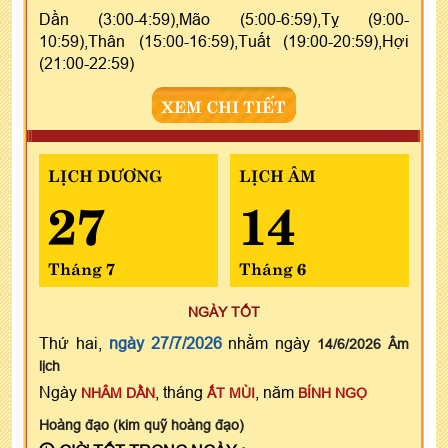
Dần (3:00-4:59),Mão (5:00-6:59),Tỵ (9:00-
10:59),Thân (15:00-16:59),Tuất (19:00-20:59),Hợi
(21:00-22:59)
XEM CHI TIẾT
LỊCH DƯƠNG
LỊCH ÂM
27
14
Tháng 7
Tháng 6
NGÀY TỐT
Thứ hai,
ngày 27/7/2026
nhằm ngày
14/6/2026 Âm
lịch
Ngày
, tháng
, năm
NHÂM DẦN
ẤT MÙI
BÍNH NGỌ
Hoàng đạo (kim quỹ hoàng đạo)