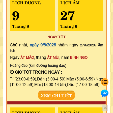
LỊCH DƯƠNG
LỊCH ÂM
9
27
Tháng 8
Tháng 6
NGÀY TỐT
Chủ nhật,
ngày 9/8/2026
nhằm ngày
27/6/2026 Âm
lịch
Ngày
, tháng
, năm
ẤT MÃO
ẤT MÙI
BÍNH NGỌ
Hoàng đạo (kim đường hoàng đạo)
GIỜ TỐT TRONG NGÀY :
Tí (23:00-0:59),Dần (3:00-4:59),Mão (5:00-6:59),Ngọ
(11:00-12:59),Mùi (13:00-14:59),Dậu (17:00-18:59)
XEM CHI TIẾT
LỊCH DƯƠNG
LỊCH ÂM