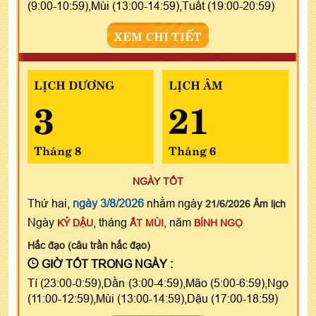
(9:00-10:59),Mùi (13:00-14:59),Tuất (19:00-20:59)
XEM CHI TIẾT
LỊCH DƯƠNG
LỊCH ÂM
3
21
Tháng 8
Tháng 6
NGÀY TỐT
Thứ hai,
ngày 3/8/2026
nhằm ngày
21/6/2026 Âm lịch
Ngày
, tháng
, năm
KỶ DẬU
ẤT MÙI
BÍNH NGỌ
Hắc đạo (câu trần hắc đạo)
GIỜ TỐT TRONG NGÀY :
Tí (23:00-0:59),Dần (3:00-4:59),Mão (5:00-6:59),Ngọ
(11:00-12:59),Mùi (13:00-14:59),Dậu (17:00-18:59)