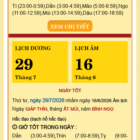
Tí (23:00-0:59),Dần (3:00-4:59),Mão (5:00-6:59),Ngọ
(11:00-12:59),Mùi (13:00-14:59),Dậu (17:00-18:59)
XEM CHI TIẾT
LỊCH DƯƠNG
LỊCH ÂM
29
16
Tháng 7
Tháng 6
NGÀY TỐT
Thứ tư,
ngày 29/7/2026
nhằm ngày
16/6/2026 Âm lịch
Ngày
, tháng
, năm
GIÁP THÌN
ẤT MÙI
BÍNH NGỌ
Hắc đạo (bạch hổ hắc đạo)
GIỜ TỐT TRONG NGÀY :
Dần (3:00-4:59),Thìn (7:00-8:59),Tỵ (9:00-