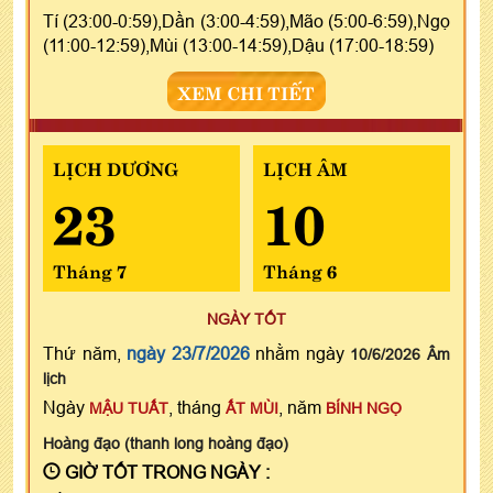
Tí (23:00-0:59),Dần (3:00-4:59),Mão (5:00-6:59),Ngọ
(11:00-12:59),Mùi (13:00-14:59),Dậu (17:00-18:59)
XEM CHI TIẾT
LỊCH DƯƠNG
LỊCH ÂM
23
10
Tháng 7
Tháng 6
NGÀY TỐT
Thứ năm,
ngày 23/7/2026
nhằm ngày
10/6/2026 Âm
lịch
Ngày
, tháng
, năm
MẬU TUẤT
ẤT MÙI
BÍNH NGỌ
Hoàng đạo (thanh long hoàng đạo)
GIỜ TỐT TRONG NGÀY :