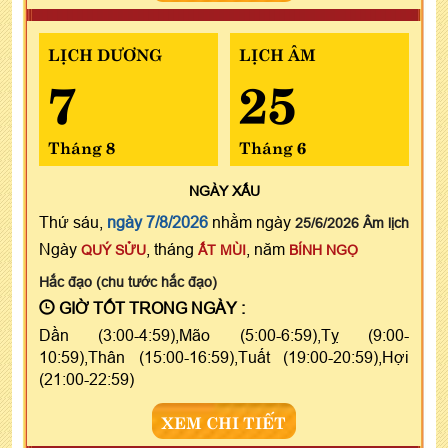
LỊCH DƯƠNG
LỊCH ÂM
7
25
Tháng 8
Tháng 6
NGÀY
XẤU
Thứ sáu,
ngày 7/8/2026
nhằm ngày
25/6/2026 Âm lịch
Ngày
, tháng
, năm
QUÝ SỬU
ẤT MÙI
BÍNH NGỌ
Hắc đạo (chu tước hắc đạo)
GIỜ TỐT TRONG NGÀY :
Dần (3:00-4:59),Mão (5:00-6:59),Tỵ (9:00-
10:59),Thân (15:00-16:59),Tuất (19:00-20:59),Hợi
(21:00-22:59)
XEM CHI TIẾT