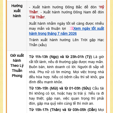
Hướng
- Xuất hành hướng Đông Bắc để đón '
Hỷ
xuất
Thần
'. - Xuất hành hướng Đông Nam để đón
hành
'
Tài Thần
'.
Xuất hành nhằm ngày tốt sẽ càng được nhiều
may mắn và thuận lợi
Xem ngày tốt xuất
hành trong tháng 7 năm 2026
Tránh xuất hành hướng Lên Trời gặp Hạc
Thần (xấu)
Giờ xuất
Từ 11h-13h (Ngọ) và từ 23h-01h (Tý)
Là giờ
hành
rất tốt lành, nếu đi thường gặp được may mắn.
Theo Lý
Buôn bán, kinh doanh có lời. Người đi sắp về
Thuần
nhà. Phụ nữ có tin mừng. Mọi việc trong nhà
Phong
đều hòa hợp. Nếu có bệnh cầu thì sẽ khỏi, gia
đình đều mạnh khỏe.
Từ 13h-15h (Mùi) và từ 01-03h (Sửu)
Cầu tài
thì không có lợi, hoặc hay bị trái ý. Nếu ra đi
hay thiệt, gặp nạn, việc quan trọng thì phải
đòn, gặp ma quỷ nên cúng tế thì mới an.
Từ 15h-17h (Thân) và từ 03h-05h (Dần)
Mọi