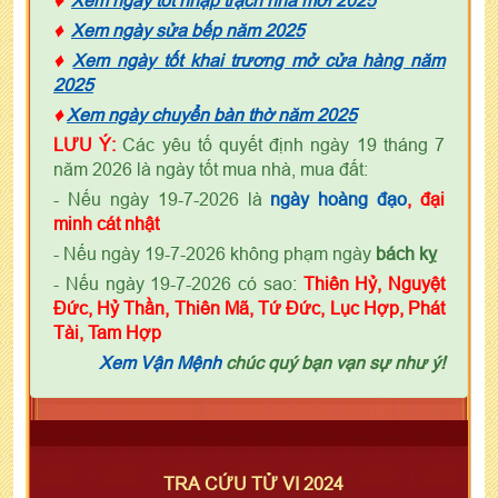
♦
Xem ngày sửa bếp năm 2025
♦
Xem ngày tốt khai trương mở cửa hàng năm
2025
♦
Xem ngày chuyển bàn thờ năm 2025
LƯU Ý:
Các yêu tố quyết định ngày 19 tháng 7
năm 2026 là ngày tốt mua nhà, mua đất:
- Nếu ngày 19-7-2026 là
ngày
h
oàng đạo
, đại
minh cát nhật
- Nếu ngày 19-7-2026 không phạm ngày
bách kỵ
- Nếu ngày 19-7-2026 có sao:
Thiên Hỷ, Nguyệt
Đức, Hỷ Thần, Thiên Mã, Tứ Đức, Lục Hợp, Phát
Tài, Tam Hợp
Xem Vận Mệnh
chúc quý bạn vạn sự như ý!
TRA CỨU TỬ VI 2024