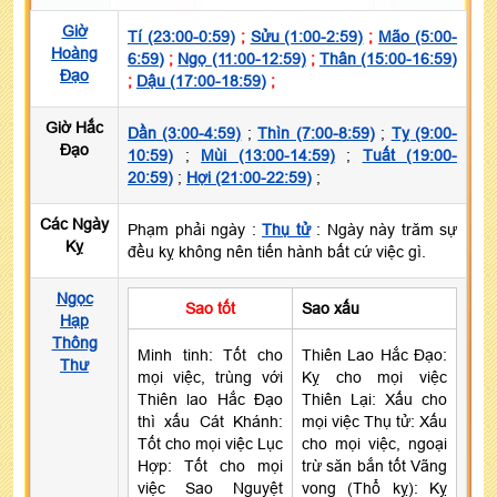
Giờ
Tí (23:00-0:59)
;
Sửu (1:00-2:59)
;
Mão (5:00-
Hoàng
6:59)
;
Ngọ (11:00-12:59)
;
Thân (15:00-16:59)
Đạo
;
Dậu (17:00-18:59)
;
Giờ Hắc
Dần (3:00-4:59)
;
Thìn (7:00-8:59)
;
Tỵ (9:00-
Đạo
10:59)
;
Mùi (13:00-14:59)
;
Tuất (19:00-
20:59)
;
Hợi (21:00-22:59)
;
Các Ngày
Phạm phải ngày :
Thụ tử
: Ngày này trăm sự
Kỵ
đều kỵ không nên tiến hành bất cứ việc gì.
Ngọc
Sao tốt
Sao xấu
Hạp
Thông
Minh tinh: Tốt cho
Thiên Lao Hắc Đạo:
Thư
mọi việc, trùng với
Kỵ cho mọi việc
Thiên lao Hắc Đạo
Thiên Lại: Xấu cho
thì xấu Cát Khánh:
mọi việc Thụ tử: Xấu
Tốt cho mọi việc Lục
cho mọi việc, ngoại
Hợp: Tốt cho mọi
trừ săn bắn tốt Vãng
việc Sao Nguyệt
vong (Thổ kỵ): Kỵ