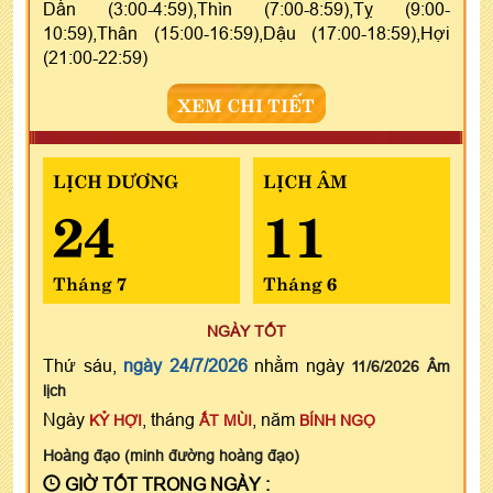
Dần (3:00-4:59),Thìn (7:00-8:59),Tỵ (9:00-
10:59),Thân (15:00-16:59),Dậu (17:00-18:59),Hợi
(21:00-22:59)
XEM CHI TIẾT
LỊCH DƯƠNG
LỊCH ÂM
24
11
Tháng 7
Tháng 6
NGÀY TỐT
Thứ sáu,
ngày 24/7/2026
nhằm ngày
11/6/2026 Âm
lịch
Ngày
, tháng
, năm
KỶ HỢI
ẤT MÙI
BÍNH NGỌ
Hoàng đạo (minh đường hoàng đạo)
GIỜ TỐT TRONG NGÀY :