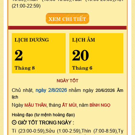
(21:00-22:59)
XEM CHI TIẾT
LỊCH DƯƠNG
LỊCH ÂM
2
20
Tháng 8
Tháng 6
NGÀY TỐT
Chủ nhật,
ngày 2/8/2026
nhằm ngày
20/6/2026 Âm
lịch
Ngày
, tháng
, năm
MẬU THÂN
ẤT MÙI
BÍNH NGỌ
Hoàng đạo (tư mệnh hoàng đạo)
GIỜ TỐT TRONG NGÀY :
Tí (23:00-0:59),Sửu (1:00-2:59),Thìn (7:00-8:59),Tỵ