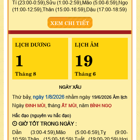
Tí (23:00-0:59),Sửu (1:00-2:59),Mão (5:00-6:59),Ngọ
(11:00-12:59),Thân (15:00-16:59),Dậu (17:00-18:59)
XEM CHI TIẾT
LỊCH DƯƠNG
LỊCH ÂM
1
19
Tháng 8
Tháng 6
NGÀY
XẤU
Thứ bảy,
ngày 1/8/2026
nhằm ngày
19/6/2026 Âm lịch
Ngày
, tháng
, năm
ĐINH MÙI
ẤT MÙI
BÍNH NGỌ
Hắc đạo (nguyên vu hắc đạo)
GIỜ TỐT TRONG NGÀY :
Dần (3:00-4:59),Mão (5:00-6:59),Tỵ (9:00-
10:59),Thân (15:00-16:59),Tuất (19:00-20:59),Hợi