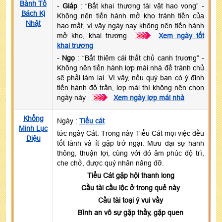
Bành Tổ
-
Giáp
: “Bất khai thương tài vật hao vong” -
Bách Kị
Không nên tiến hành mở kho tránh tiền của
Nhật
hao mất, vì vậy ngày nay không nên tiến hành
mở kho, khai trương
>>>
Xem ngày tốt
khai trương
-
Ngọ
: “Bất thiêm cái thất chủ canh trương” -
Không nên tiến hành lợp mái nhà để tránh chủ
sẽ phải làm lại. Vì vậy, nếu quý bạn có ý định
tiến hành đổ trần, lợp mái thì không nên chọn
ngày này
>>>
Xem ngày lợp mái nhà
Khổng
Ngày :
Tiểu cát
Minh Lục
tức ngày Cát. Trong này Tiểu Cát mọi việc đều
Diệu
tốt lành và ít gặp trở ngại. Mưu đại sự hanh
thông, thuận lợi, cùng với đó âm phúc độ trì,
che chở, được quý nhân nâng đỡ.
Tiểu Cát gặp hội thanh long
Cầu tài cầu lộc ở trong quẻ này
Cầu tài toại ý vui vầy
Bình an vô sự gặp thầy, gặp quen