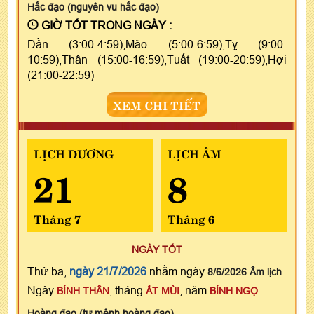
Hắc đạo (nguyên vu hắc đạo)
GIỜ TỐT TRONG NGÀY :
Dần (3:00-4:59),Mão (5:00-6:59),Tỵ (9:00-
10:59),Thân (15:00-16:59),Tuất (19:00-20:59),Hợi
(21:00-22:59)
XEM CHI TIẾT
LỊCH DƯƠNG
LỊCH ÂM
21
8
Tháng 7
Tháng 6
NGÀY TỐT
Thứ ba,
ngày 21/7/2026
nhằm ngày
8/6/2026 Âm lịch
Ngày
, tháng
, năm
BÍNH THÂN
ẤT MÙI
BÍNH NGỌ
Hoàng đạo (tư mệnh hoàng đạo)