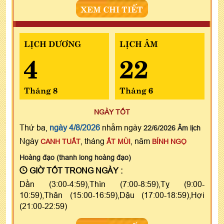
XEM CHI TIẾT
LỊCH DƯƠNG
LỊCH ÂM
4
22
Tháng 8
Tháng 6
NGÀY TỐT
Thứ ba,
ngày 4/8/2026
nhằm ngày
22/6/2026 Âm lịch
Ngày
, tháng
, năm
CANH TUẤT
ẤT MÙI
BÍNH NGỌ
Hoàng đạo (thanh long hoàng đạo)
GIỜ TỐT TRONG NGÀY :
Dần (3:00-4:59),Thìn (7:00-8:59),Tỵ (9:00-
10:59),Thân (15:00-16:59),Dậu (17:00-18:59),Hợi
(21:00-22:59)