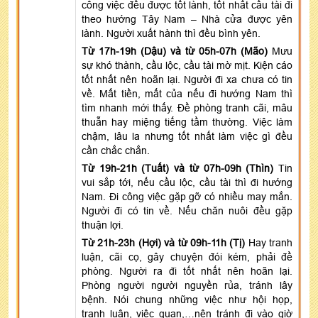
công việc đều được tốt lành, tốt nhất cầu tài đi
theo hướng Tây Nam – Nhà cửa được yên
lành. Người xuất hành thì đều bình yên.
Từ 17h-19h (Dậu) và từ 05h-07h (Mão)
Mưu
sự khó thành, cầu lộc, cầu tài mờ mịt. Kiện cáo
tốt nhất nên hoãn lại. Người đi xa chưa có tin
về. Mất tiền, mất của nếu đi hướng Nam thì
tìm nhanh mới thấy. Đề phòng tranh cãi, mâu
thuẫn hay miệng tiếng tầm thường. Việc làm
chậm, lâu la nhưng tốt nhất làm việc gì đều
cần chắc chắn.
Từ 19h-21h (Tuất) và từ 07h-09h (Thìn)
Tin
vui sắp tới, nếu cầu lộc, cầu tài thì đi hướng
Nam. Đi công việc gặp gỡ có nhiều may mắn.
Người đi có tin về. Nếu chăn nuôi đều gặp
thuận lợi.
Từ 21h-23h (Hợi) và từ 09h-11h (Tị)
Hay tranh
luận, cãi cọ, gây chuyện đói kém, phải đề
phòng. Người ra đi tốt nhất nên hoãn lại.
Phòng người người nguyền rủa, tránh lây
bệnh. Nói chung những việc như hội họp,
tranh luận, việc quan,…nên tránh đi vào giờ