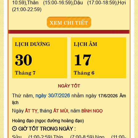
10:59),Thân (15:00-16:59),Dậu (17:00-18:59),Hợi
(21:00-22:59)
XEM CHI TIẾT
LỊCH DƯƠNG
LỊCH ÂM
30
17
Tháng 7
Tháng 6
NGÀY TỐT
Thứ năm,
ngày 30/7/2026
nhằm ngày
17/6/2026 Âm
lịch
Ngày
, tháng
, năm
ẤT TỴ
ẤT MÙI
BÍNH NGỌ
Hoàng đạo (ngọc đường hoàng đạo)
GIỜ TỐT TRONG NGÀY :
Sửu (1:00-2:59),Thìn (7:00-8:59),Ngọ (11:00-