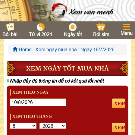
Menu
Bói bài
Tử vi 2024
Ngày tốt
Bói sim
Home
Xem ngày mua nhà
Ngày 19/7/2026
XEM NGÀY TỐT MUA NHÀ
Nhập đầy đủ thông tin để có kết quả tốt nhất
XEM THEO NGÀY
XEM
XEM THEO THÁNG
XEM