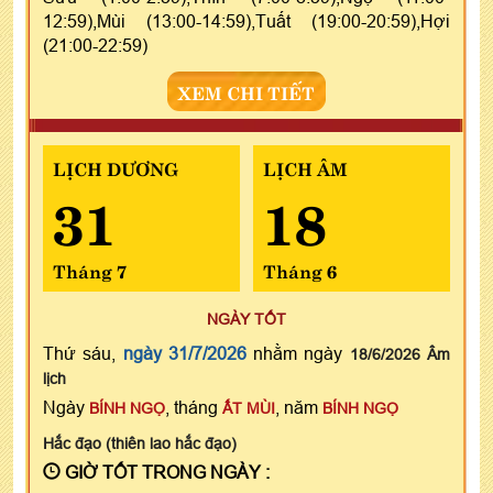
12:59),Mùi (13:00-14:59),Tuất (19:00-20:59),Hợi
(21:00-22:59)
XEM CHI TIẾT
LỊCH DƯƠNG
LỊCH ÂM
31
18
Tháng 7
Tháng 6
NGÀY TỐT
Thứ sáu,
ngày 31/7/2026
nhằm ngày
18/6/2026 Âm
lịch
Ngày
, tháng
, năm
BÍNH NGỌ
ẤT MÙI
BÍNH NGỌ
Hắc đạo (thiên lao hắc đạo)
GIỜ TỐT TRONG NGÀY :