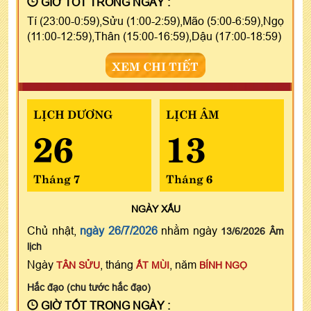
GIỜ TỐT TRONG NGÀY :
Tí (23:00-0:59),Sửu (1:00-2:59),Mão (5:00-6:59),Ngọ
(11:00-12:59),Thân (15:00-16:59),Dậu (17:00-18:59)
XEM CHI TIẾT
LỊCH DƯƠNG
LỊCH ÂM
26
13
Tháng 7
Tháng 6
NGÀY
XẤU
Chủ nhật,
ngày 26/7/2026
nhằm ngày
13/6/2026 Âm
lịch
Ngày
, tháng
, năm
TÂN SỬU
ẤT MÙI
BÍNH NGỌ
Hắc đạo (chu tước hắc đạo)
GIỜ TỐT TRONG NGÀY :