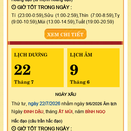
GIỜ TỐT TRONG NGÀY :
Tí (23:00-0:59),Sửu (1:00-2:59),Thìn (7:00-8:59),Tỵ
(9:00-10:59),Mùi (13:00-14:59),Tuất (19:00-20:59)
XEM CHI TIẾT
LỊCH DƯƠNG
LỊCH ÂM
22
9
Tháng 7
Tháng 6
NGÀY
XẤU
Thứ tư,
ngày 22/7/2026
nhằm ngày
9/6/2026 Âm lịch
Ngày
, tháng
, năm
ĐINH DẬU
ẤT MÙI
BÍNH NGỌ
Hắc đạo (câu trần hắc đạo)
GIỜ TỐT TRONG NGÀY :