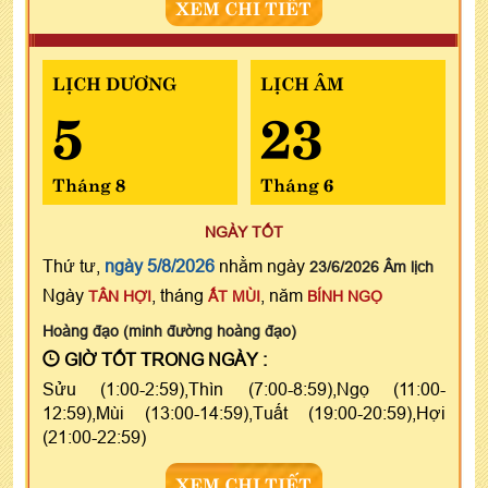
XEM CHI TIẾT
LỊCH DƯƠNG
LỊCH ÂM
5
23
Tháng 8
Tháng 6
NGÀY TỐT
Thứ tư,
ngày 5/8/2026
nhằm ngày
23/6/2026 Âm lịch
Ngày
, tháng
, năm
TÂN HỢI
ẤT MÙI
BÍNH NGỌ
Hoàng đạo (minh đường hoàng đạo)
GIỜ TỐT TRONG NGÀY :
Sửu (1:00-2:59),Thìn (7:00-8:59),Ngọ (11:00-
12:59),Mùi (13:00-14:59),Tuất (19:00-20:59),Hợi
(21:00-22:59)
XEM CHI TIẾT