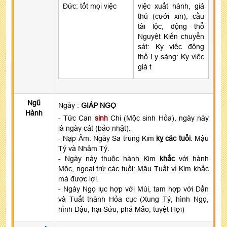
Đức: tốt mọi việc
việc xuất hành, giá
thú (cưới xin), cầu
tài lộc, động thổ
Nguyệt Kiến chuyển
sát: Kỵ việc động
thổ Ly sàng: Kỵ việc
giá t
Ngũ
Ngày :
GIÁP NGỌ
Hành
- Tức Can
sinh
Chi (Mộc sinh Hỏa), ngày này
là ngày cát (bảo nhật).
- Nạp Âm: Ngày Sa trung Kim
kỵ các tuổi
: Mậu
Tý và Nhâm Tý.
- Ngày này thuộc hành Kim
khắc
với hành
Mộc, ngoại trừ các tuổi: Mậu Tuất vì Kim khắc
mà được lợi.
- Ngày Ngọ lục hợp với Mùi, tam hợp với Dần
và Tuất thành Hỏa cục (Xung Tý, hình Ngọ,
hình Dậu, hại Sửu, phá Mão, tuyệt Hợi)