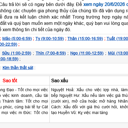
Câu trả lời sẽ có ngay bên dưới đây. Để
xem ngày 20/6/2026 
không các chuyên gia phong thủy của chúng tôi đã vận dụng r
 đưa ra kết luận chính xác nhất! Trong trường hợp ngày n
 đất và quý bạn muốn xem một ngày khác, quý bạn vui lòng qu
 xem thông tin chi tiết của ngày đó.
;
Mão (5:00-6:59)
;
Tỵ (9:00-10:59)
;
Thân (15:00-16:59)
;
Tuất (19:00
00-22:59)
;
;
Sửu (1:00-2:59)
;
Thìn (7:00-8:59)
;
Ngọ (11:00-12:59)
;
Mùi (13:00
:00-18:59)
;
:
Kim thần thất sát
:
Sao tốt
Sao xấu
g Đạo - Tốt cho mọi việc
Nguyệt Hoả: Xấu cho việc lợp nhà, làm
o việc kinh doanh, cầu tài
bếp Nguyệt Hư: Xấu nếu làm việc giá thú
ng Thánh tâm: Tốt cho mọi
(cưới xin), mở cửa hoặc mở hàng Nhân
ầu phúc, cúng bái tế tự Cát
Cách: Xấu đối với giá thú cưới hỏi, khởi
 mọi việc m Đức: Tốt cho
tạo Huyền Vũ: Kỵ việc mai táng