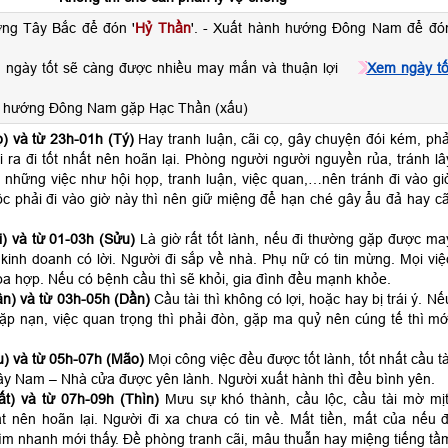
ớng Tây Bắc để đón '
Hỷ Thần
'. - Xuất hành hướng Đông Nam để đó
 ngày tốt sẽ càng được nhiều may mắn và thuận lợi
Xem ngày tố
h hướng Đông Nam gặp Hạc Thần (xấu)
) và từ 23h-01h (Tý)
Hay tranh luận, cãi cọ, gây chuyện đói kém, phả
ra đi tốt nhất nên hoãn lại. Phòng người người nguyền rủa, tránh lâ
 những việc như hội họp, tranh luận, việc quan,…nên tránh đi vào gi
c phải đi vào giờ này thì nên giữ miệng để hạn ché gây ẩu đả hay cã
) và từ 01-03h (Sửu)
Là giờ rất tốt lành, nếu đi thường gặp được ma
kinh doanh có lời. Người đi sắp về nhà. Phụ nữ có tin mừng. Mọi việ
a hợp. Nếu có bệnh cầu thì sẽ khỏi, gia đình đều mạnh khỏe.
n) và từ 03h-05h (Dần)
Cầu tài thì không có lợi, hoặc hay bị trái ý. Nế
 gặp nạn, việc quan trọng thì phải đòn, gặp ma quỷ nên cúng tế thì mớ
) và từ 05h-07h (Mão)
Mọi công việc đều được tốt lành, tốt nhất cầu tà
ây Nam – Nhà cửa được yên lành. Người xuất hành thì đều bình yên.
t) và từ 07h-09h (Thìn)
Mưu sự khó thành, cầu lộc, cầu tài mờ mịt
t nên hoãn lại. Người đi xa chưa có tin về. Mất tiền, mất của nếu đ
ìm nhanh mới thấy. Đề phòng tranh cãi, mâu thuẫn hay miệng tiếng tầ