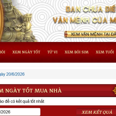
BÓI
XEM NGÀY TỐT
TỬ VI
XEM BÓI SIM
XEM TUỔI
ày 20/6/2026
M NGÀY TỐT MUA NHÀ
o để có kết quả tốt nhất
XEM KẾT QUẢ