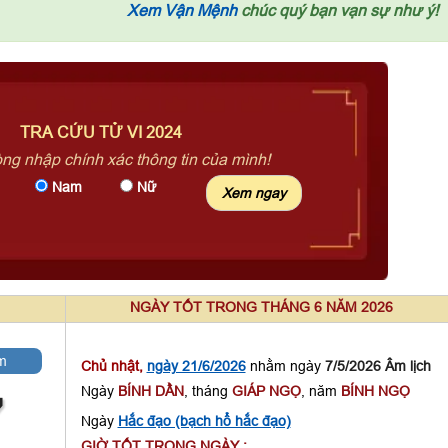
Xem Vận Mệnh
chúc quý bạn vạn sự như ý!
TRA CỨU TỬ VI 2024
òng nhập chính xác thông tin của mình!
Nam
Nữ
NGÀY TỐT TRONG THÁNG 6 NĂM 2026
m
Chủ nhật,
ngày 21/6/2026
nhằm ngày
7/5/2026 Âm lịch
Ngày
BÍNH DẦN
, tháng
GIÁP NGỌ
, năm
BÍNH NGỌ
7
Ngày
Hắc đạo (bạch hổ hắc đạo)
GIỜ TỐT TRONG NGÀY :