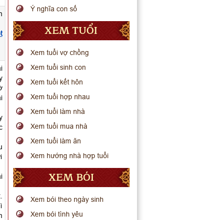
Ý nghĩa con số
n
XEM TUỔI
t
Xem tuổi vợ chồng
Xem tuổi sinh con
i
y
Xem tuổi kết hôn
ờ
Xem tuổi hợp nhau
i
Xem tuổi làm nhà
y
Xem tuổi mua nhà
c
Xem tuổi làm ăn
u
Xem hướng nhà hợp tuổi
i
XEM BÓI
i
.
Xem bói theo ngày sinh
i
Xem bói tình yêu
m