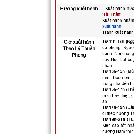
Hướng xuất hành
- Xuất hành hư
'
Tài Thần
'.
Xuất hành nhằm
xuất hành
Tránh xuất hàn
Giờ xuất hành
Từ 11h-13h (Ngọ
đề phòng. Người 
Theo Lý Thuần
bệnh. Nói chung
Phong
này. Nếu bắt buộ
nhau.
Từ 13h-15h (Mùi
mắn. Buôn bán, 
trong nhà đều hò
Từ 15h-17h (Thâ
ra đi hay thiệt,
an.
Từ 17h-19h (Dậu
đi theo hướng T
Từ 19h-21h (Tuấ
Kiện cáo tốt nhấ
hướng Nam thì t