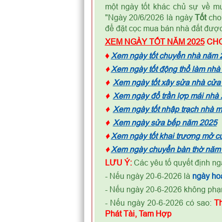
một ngày tốt khác chủ sự về mu
"Ngày 20/6/2026 là ngày
Tốt
cho 
để đặt cọc mua bán nhà đất được 
XEM NGÀY TỐT NĂM 2025
CHO
♦
Xem ngày tốt chuyển nhà năm 
♦
Xem ngày tốt động thổ làm nhà
♦
Xem ngày tốt xây sửa nhà cửa
♦
Xem ngày đổ trần lợp mái nhà
♦
Xem ngày tốt nhập trạch nhà 
♦
Xem ngày sửa bếp năm 2025
♦
Xem ngày tốt khai trương mở 
♦
Xem ngày chuyển bàn thờ năm
LƯU Ý:
Các yêu tố quyết định ng
- Nếu ngày 20-6-2026 là
ngày
h
o
- Nếu ngày 20-6-2026 không ph
- Nếu ngày 20-6-2026 có sao:
T
Phát Tài, Tam Hợp