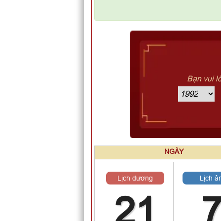
Bạn vui l
NGÀY
Lịch dương
Lịch â
21