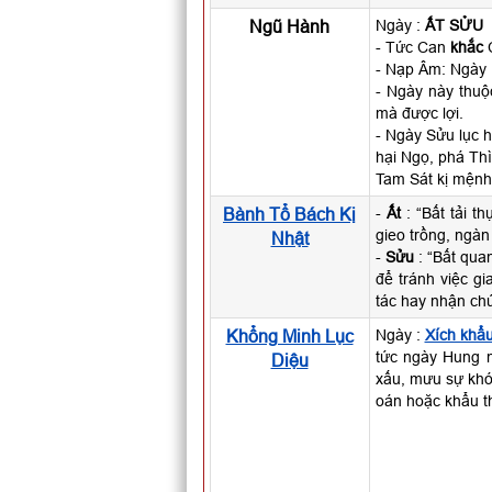
Ngũ Hành
Ngày :
ẤT SỬU
- Tức Can
khắc
C
- Nạp Âm: Ngày 
- Ngày này thu
mà được lợi.
- Ngày Sửu lục h
hại Ngọ, phá Thì
Tam Sát kị mệnh 
Bành Tổ Bách Kị
-
Ất
: “Bất tải t
gieo trồng, ngàn
Nhật
-
Sửu
: “Bất qua
để tránh việc g
tác hay nhận chứ
Khổng Minh Lục
Ngày :
Xích khẩ
tức ngày Hung n
Diệu
xấu, mưu sự khó 
oán hoặc khẩu th