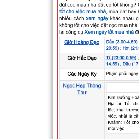
đặt cọc mua nhà đất có tốt không? 
tốt cho việc mua nhà
, mua đất hay 
nhiều cách
xem ngày
khác nhau để
không tốt cho việc đặt cọc mua nhà
lại công cụ
Xem ngày tốt mua nhà
để
Giờ Hoàng Đạo
Dần (3:00-4:59)
20:59)
;
Hợi (21:
Giờ Hắc Đạo
Tí (23:00-0:59)
14:59)
;
Dậu (17
Các Ngày Kỵ
Phạm phải ngày 
Ngọc Hạp Thông
Thư
Kim Đường Hoàn
Địa tài: Tốt ch
lộc, khai trươ
việc, nhất là c
Khánh: Tốt cho
mọi việc