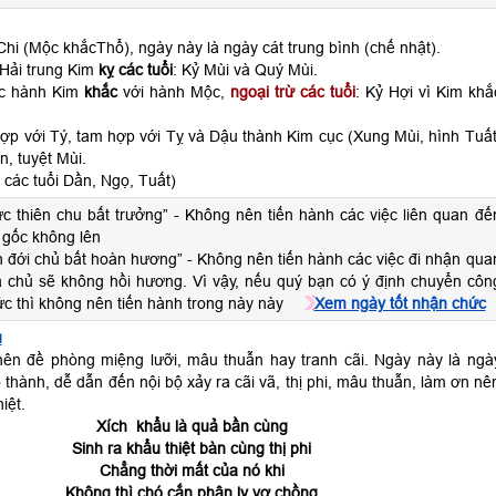
hi (Mộc khắcThổ), ngày này là ngày cát trung bình (chế nhật).
Hải trung Kim
kỵ các tuổi
: Kỷ Mùi và Quý Mùi.
ộc hành Kim
khắc
với hành Mộc,
ngoại trừ các tuổi
: Kỷ Hợi vì Kim khắ
ợp với Tý, tam hợp với Tỵ và Dậu thành Kim cục (Xung Mùi, hình Tuất
n, tuyệt Mùi.
các tuổi Dần, Ngọ, Tuất)
hực thiên chu bất trưởng” - Không nên tiến hành các việc liên quan đế
 gốc không lên
n đới chủ bất hoàn hương” - Không nên tiến hành các việc đi nhận qua
ia chủ sẽ không hồi hương. Vì vậy, nếu quý bạn có ý định chuyển côn
c thì không nên tiến hành trong này này
Xem ngày tốt nhận chức
u
ên đề phòng miệng lưỡi, mâu thuẫn hay tranh cãi. Ngày này là ngà
thành, dễ dẫn đến nội bộ xảy ra cãi vã, thị phi, mâu thuẫn, làm ơn nê
iệt.
Xích khẩu là quả bần cùng
Sinh ra khẩu thiệt bàn cùng thị phi
Chẳng thời mất của nó khi
Không thì chó cắn phân ly vợ chồng