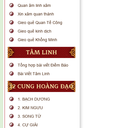
Quan âm linh xâm
Xin xăm quan thánh
Gieo quẻ Quan Tế Công
Gieo quẻ kinh dịch
Gieo quẻ Khổng Minh
TÂM LINH
Tổng hợp bài viết Điềm Báo
Bài Viết Tâm Linh
12 CUNG HOÀNG ĐẠO
1. BẠCH DƯƠNG
2. KIM NGƯU
3. SONG TỬ
4. CỰ GIẢI