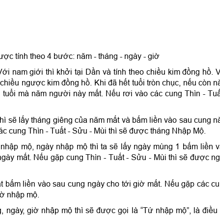
c tính theo 4 bước: năm - tháng - ngày - giờ
ới nam giới thì khởi tại Dần và tính theo chiều kim đồng hồ. 
eo chiều ngược kim đồng hồ. Khi đã hết tuổi tròn chục, nếu còn 
ến tuổi mà năm người này mất. Nếu rơi vào các cung Thìn - Tuấ
hì sẽ lấy tháng giêng của năm mất và bấm liền vào sau cung 
ác cung Thìn - Tuất - Sửu - Mùi thì sẽ được tháng Nhập Mộ.
nhập mộ, ngày nhập mộ thì ta sẽ lấy ngày mùng 1 bấm liền 
ngày mất. Nếu gặp cung Thìn - Tuất - Sửu - Mùi thì sẽ được n
t bấm liền vào sau cung ngày cho tới giờ mất. Nếu gặp các c
giờ nhập mộ.
, ngày, giờ nhập mộ thì sẽ được gọi là “Tứ nhập mộ”, là điều