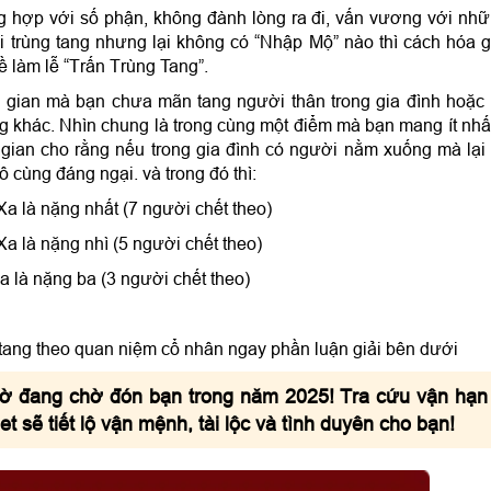
ng hợp với số phận, không đành lòng ra đi, vấn vương với nh
 trùng tang nhưng lại không có “Nhập Mộ” nào thì cách hóa g
ề làm lễ “Trấn Trùng Tang”.
i gian mà bạn chưa mãn tang người thân trong gia đình hoặc
ng khác. Nhìn chung là trong cùng một điểm mà bạn mang ít nhấ
n gian cho rằng nếu trong gia đình có người nằm xuống mà lại
ô cùng đáng ngại. và trong đó thì:
a là nặng nhất (7 người chết theo)
Xa là nặng nhì (5 người chết theo)
a là nặng ba (3 người chết theo)
ng tang theo quan niệm cổ nhân ngay phần luận giải bên dưới
ờ đang chờ đón bạn trong năm 2025! Tra cứu vận hạn
 sẽ tiết lộ vận mệnh, tài lộc và tình duyên cho bạn!