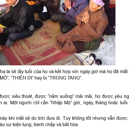
 cha ta sẽ lấy tuổi của họ và kết hợp với ngày giờ mà họ đã mất
MỘ”, “THIÊN DI” hay bị “TRÙNG TANG”.
được siêu thoát, được “nằm xuống” mãi mãi, họ được yêu ng
ai. Một người chỉ cần “Nhập Mộ” giờ, ngày, tháng hoặc tuổi 
i này khi mất sẽ do trời đưa đi. Tuy không tốt nhưng vẫn được
áu sự kiện tụng, tranh chấp và bất hòa.