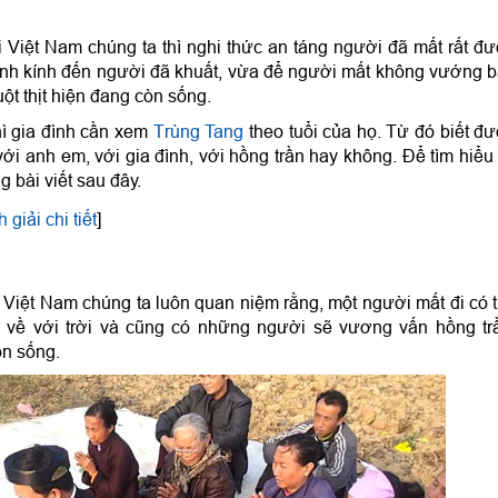
 Việt Nam chúng ta thì nghi thức an táng người đã mất rất đ
thành kính đến người đã khuất, vừa để người mất không vướng 
t thịt hiện đang còn sống.
hì gia đình cần xem
Trùng Tang
theo tuổi của họ. Từ đó biết đ
i anh em, với gia đình, với hồng trần hay không. Để tìm hiểu
 bài viết sau đây.
 giải chi tiết
]
 Việt Nam chúng ta luôn quan niệm rằng, một người mất đi có 
 về với trời và cũng có những người sẽ vương vấn hồng tr
n sống.