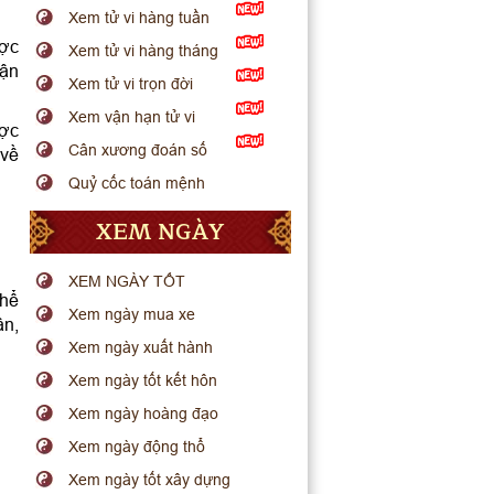
Xem tử vi hàng tuần
ược
Xem tử vi hàng tháng
bận
Xem tử vi trọn đời
Xem vận hạn tử vi
ược
Cân xương đoán số
 về
Quỷ cốc toán mệnh
XEM NGÀY
XEM NGÀY TỐT
thể
Xem ngày mua xe
ần,
Xem ngày xuất hành
Xem ngày tốt kết hôn
Xem ngày hoàng đạo
Xem ngày động thổ
Xem ngày tốt xây dựng