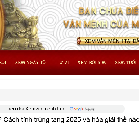
BÓI
XEM NGÀY TỐT
TỬ VI
XEM BÓI SIM
XEM TUỔI
Theo dõi Xemvanmenh trên
 Cách tính trùng tang 2025 và hóa giải thế nà