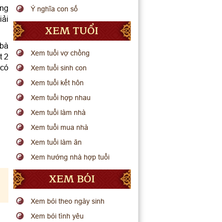
ững
Ý nghĩa con số
iải
XEM TUỔI
 bà
Xem tuổi vợ chồng
t 2
 có
Xem tuổi sinh con
Xem tuổi kết hôn
Xem tuổi hợp nhau
Xem tuổi làm nhà
Xem tuổi mua nhà
Xem tuổi làm ăn
Xem hướng nhà hợp tuổi
XEM BÓI
Xem bói theo ngày sinh
Xem bói tình yêu