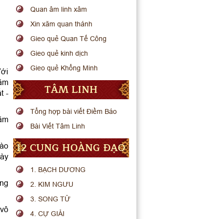
Quan âm linh xâm
Xin xăm quan thánh
Gieo quẻ Quan Tế Công
Gieo quẻ kinh dịch
Gieo quẻ Khổng Minh
Với
năm
TÂM LINH
t -
Tổng hợp bài viết Điềm Báo
năm
Bài Viết Tâm Linh
12 CUNG HOÀNG ĐẠO
vào
gày
1. BẠCH DƯƠNG
ung
2. KIM NGƯU
3. SONG TỬ
 vô
4. CỰ GIẢI