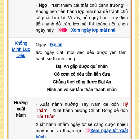
-
Ngọ
: “Bất thiêm cái thất chủ canh trương” -
Không nên tiến hành lợp mái nhà để tránh chủ
sẽ phải làm lại. Vì vậy, nếu quý bạn có ý định
tiến hành đổ trần, lợp mái thì không nên chọn
ngày này
>>>
Xem ngày lợp mái nhà
Khổng
Ngày :
Đại an
Minh Lục
tức ngày Cát, mọi việc đều được yên tâm,
Diệu
hành sự thành công.
Đại An gặp được quí nhân
Có cơm có riệu tiền tiễn đưa
Chẳng thời cũng được Đại An
Bình an vô sự tấm thân thanh nhàn
Hướng
- Xuất hành hướng Tây Nam để đón '
Hỷ
xuất
Thần
'. - Xuất hành hướng Chính Đông để đón
hành
'
Tài Thần
'.
Xuất hành nhằm ngày tốt sẽ càng được nhiều
may mắn và thuận lợi
Xem ngày tốt xuất
hành