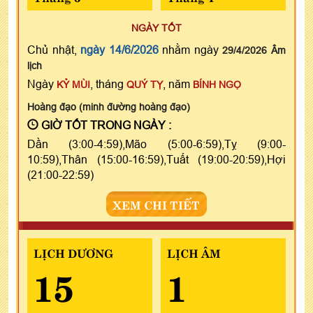
NGÀY TỐT
Chủ nhật,
ngày 14/6/2026
nhằm ngày
29/4/2026 Âm
lịch
Ngày
, tháng
, năm
KỶ MÙI
QUÝ TỴ
BÍNH NGỌ
Hoàng đạo (minh đường hoàng đạo)
GIỜ TỐT TRONG NGÀY :
Dần (3:00-4:59),Mão (5:00-6:59),Tỵ (9:00-
10:59),Thân (15:00-16:59),Tuất (19:00-20:59),Hợi
(21:00-22:59)
XEM CHI TIẾT
LỊCH DƯƠNG
LỊCH ÂM
15
1