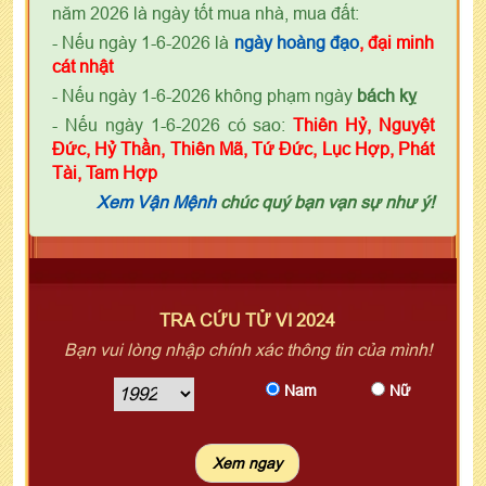
năm 2026 là ngày tốt mua nhà, mua đất:
- Nếu ngày 1-6-2026 là
ngày
h
oàng đạo
, đại minh
cát nhật
- Nếu ngày 1-6-2026 không phạm ngày
bách kỵ
- Nếu ngày 1-6-2026 có sao:
Thiên Hỷ, Nguyệt
Đức, Hỷ Thần, Thiên Mã, Tứ Đức, Lục Hợp, Phát
Tài, Tam Hợp
Xem Vận Mệnh
chúc quý bạn vạn sự như ý!
TRA CỨU TỬ VI 2024
Bạn vui lòng nhập chính xác thông tin của mình!
Nam
Nữ