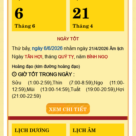
6
21
Tháng 6
Tháng 4
NGÀY TỐT
Thứ bảy,
ngày 6/6/2026
nhằm ngày
21/4/2026 Âm lịch
Ngày
, tháng
, năm
TÂN HỢI
QUÝ TỴ
BÍNH NGỌ
Hoàng đạo (kim đường hoàng đạo)
GIỜ TỐT TRONG NGÀY :
Sửu (1:00-2:59),Thìn (7:00-8:59),Ngọ (11:00-
12:59),Mùi (13:00-14:59),Tuất (19:00-20:59),Hợi
(21:00-22:59)
XEM CHI TIẾT
LỊCH DƯƠNG
LỊCH ÂM