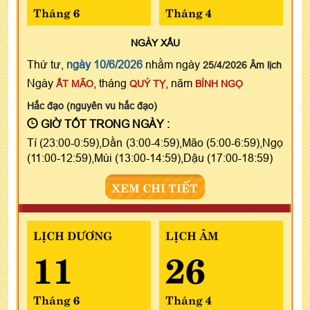
Tháng 6
Tháng 4
NGÀY
XẤU
Thứ tư,
ngày 10/6/2026
nhằm ngày
25/4/2026 Âm lịch
Ngày
, tháng
, năm
ẤT MÃO
QUÝ TỴ
BÍNH NGỌ
Hắc đạo (nguyên vu hắc đạo)
GIỜ TỐT TRONG NGÀY :
Tí (23:00-0:59),Dần (3:00-4:59),Mão (5:00-6:59),Ngọ
(11:00-12:59),Mùi (13:00-14:59),Dậu (17:00-18:59)
XEM CHI TIẾT
LỊCH DƯƠNG
LỊCH ÂM
11
26
Tháng 6
Tháng 4