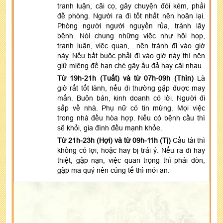
tranh luận, cãi cọ, gây chuyện đói kém, phải
đề phòng. Người ra đi tốt nhất nên hoãn lại.
Phòng người người nguyền rủa, tránh lây
bệnh. Nói chung những việc như hội họp,
tranh luận, việc quan,…nên tránh đi vào giờ
này. Nếu bắt buộc phải đi vào giờ này thì nên
giữ miệng để hạn ché gây ẩu đả hay cãi nhau.
Từ 19h-21h (Tuất) và từ 07h-09h (Thìn)
Là
giờ rất tốt lành, nếu đi thường gặp được may
mắn. Buôn bán, kinh doanh có lời. Người đi
sắp về nhà. Phụ nữ có tin mừng. Mọi việc
trong nhà đều hòa hợp. Nếu có bệnh cầu thì
sẽ khỏi, gia đình đều mạnh khỏe.
Từ 21h-23h (Hợi) và từ 09h-11h (Tị)
Cầu tài thì
không có lợi, hoặc hay bị trái ý. Nếu ra đi hay
thiệt, gặp nạn, việc quan trọng thì phải đòn,
gặp ma quỷ nên cúng tế thì mới an.