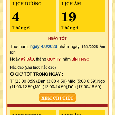
LỊCH DƯƠNG
LỊCH ÂM
4
19
Tháng 6
Tháng 4
NGÀY TỐT
Thứ năm,
ngày 4/6/2026
nhằm ngày
19/4/2026 Âm
lịch
Ngày
, tháng
, năm
KỶ DẬU
QUÝ TỴ
BÍNH NGỌ
Hắc đạo (chu tước hắc đạo)
GIỜ TỐT TRONG NGÀY :
Tí (23:00-0:59),Dần (3:00-4:59),Mão (5:00-6:59),Ngọ
(11:00-12:59),Mùi (13:00-14:59),Dậu (17:00-18:59)
XEM CHI TIẾT