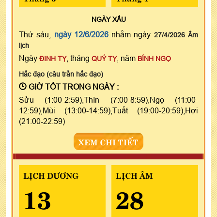
NGÀY
XẤU
Thứ sáu,
ngày 12/6/2026
nhằm ngày
27/4/2026 Âm
lịch
Ngày
, tháng
, năm
ĐINH TỴ
QUÝ TỴ
BÍNH NGỌ
Hắc đạo (câu trần hắc đạo)
GIỜ TỐT TRONG NGÀY :
Sửu (1:00-2:59),Thìn (7:00-8:59),Ngọ (11:00-
12:59),Mùi (13:00-14:59),Tuất (19:00-20:59),Hợi
(21:00-22:59)
XEM CHI TIẾT
LỊCH DƯƠNG
LỊCH ÂM
13
28