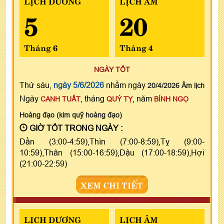
LỊCH DƯƠNG
LỊCH ÂM
5
20
Tháng 6
Tháng 4
NGÀY TỐT
Thứ sáu,
ngày 5/6/2026
nhằm ngày
20/4/2026 Âm lịch
Ngày
, tháng
, năm
CANH TUẤT
QUÝ TỴ
BÍNH NGỌ
Hoàng đạo (kim quỹ hoàng đạo)
GIỜ TỐT TRONG NGÀY :
Dần (3:00-4:59),Thìn (7:00-8:59),Tỵ (9:00-
10:59),Thân (15:00-16:59),Dậu (17:00-18:59),Hợi
(21:00-22:59)
XEM CHI TIẾT
LỊCH DƯƠNG
LỊCH ÂM