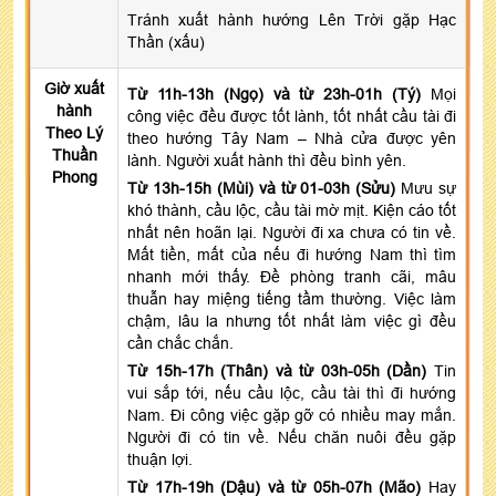
Tránh xuất hành hướng Lên Trời gặp Hạc
Thần (xấu)
Giờ xuất
Từ 11h-13h (Ngọ) và từ 23h-01h (Tý)
Mọi
hành
công việc đều được tốt lành, tốt nhất cầu tài đi
Theo Lý
theo hướng Tây Nam – Nhà cửa được yên
Thuần
lành. Người xuất hành thì đều bình yên.
Phong
Từ 13h-15h (Mùi) và từ 01-03h (Sửu)
Mưu sự
khó thành, cầu lộc, cầu tài mờ mịt. Kiện cáo tốt
nhất nên hoãn lại. Người đi xa chưa có tin về.
Mất tiền, mất của nếu đi hướng Nam thì tìm
nhanh mới thấy. Đề phòng tranh cãi, mâu
thuẫn hay miệng tiếng tầm thường. Việc làm
chậm, lâu la nhưng tốt nhất làm việc gì đều
cần chắc chắn.
Từ 15h-17h (Thân) và từ 03h-05h (Dần)
Tin
vui sắp tới, nếu cầu lộc, cầu tài thì đi hướng
Nam. Đi công việc gặp gỡ có nhiều may mắn.
Người đi có tin về. Nếu chăn nuôi đều gặp
thuận lợi.
Từ 17h-19h (Dậu) và từ 05h-07h (Mão)
Hay