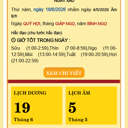
NGÀY
XẤU
Thứ năm,
ngày 18/6/2026
nhằm ngày
4/5/2026 Âm
lịch
Ngày
, tháng
, năm
QUÝ HỢI
GIÁP NGỌ
BÍNH NGỌ
Hắc đạo (chu tước hắc đạo)
GIỜ TỐT TRONG NGÀY :
Sửu (1:00-2:59),Thìn (7:00-8:59),Ngọ (11:00-
12:59),Mùi (13:00-14:59),Tuất (19:00-20:59),Hợi
(21:00-22:59)
XEM CHI TIẾT
LỊCH DƯƠNG
LỊCH ÂM
19
5
Tháng 6
Tháng 5