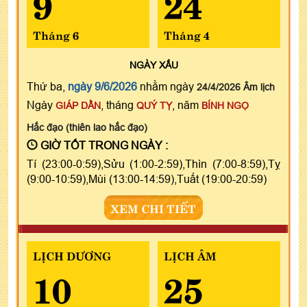
9
24
Tháng 6
Tháng 4
NGÀY
XẤU
Thứ ba,
ngày 9/6/2026
nhằm ngày
24/4/2026 Âm lịch
Ngày
, tháng
, năm
GIÁP DẦN
QUÝ TỴ
BÍNH NGỌ
Hắc đạo (thiên lao hắc đạo)
GIỜ TỐT TRONG NGÀY :
Tí (23:00-0:59),Sửu (1:00-2:59),Thìn (7:00-8:59),Tỵ
(9:00-10:59),Mùi (13:00-14:59),Tuất (19:00-20:59)
XEM CHI TIẾT
LỊCH DƯƠNG
LỊCH ÂM
10
25