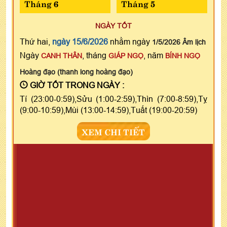
Tháng 6
Tháng 5
NGÀY TỐT
Thứ hai,
ngày 15/6/2026
nhằm ngày
1/5/2026 Âm lịch
Ngày
, tháng
, năm
CANH THÂN
GIÁP NGỌ
BÍNH NGỌ
Hoàng đạo (thanh long hoàng đạo)
GIỜ TỐT TRONG NGÀY :
Tí (23:00-0:59),Sửu (1:00-2:59),Thìn (7:00-8:59),Tỵ
(9:00-10:59),Mùi (13:00-14:59),Tuất (19:00-20:59)
XEM CHI TIẾT