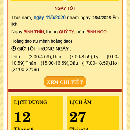
NGÀY TỐT
Thứ năm,
ngày 11/6/2026
nhằm ngày
26/4/2026 Âm
lịch
Ngày
, tháng
, năm
BÍNH THÌN
QUÝ TỴ
BÍNH NGỌ
Hoàng đạo (tư mệnh hoàng đạo)
GIỜ TỐT TRONG NGÀY :
Dần (3:00-4:59),Thìn (7:00-8:59),Tỵ (9:00-
10:59),Thân (15:00-16:59),Dậu (17:00-18:59),Hợi
(21:00-22:59)
XEM CHI TIẾT
LỊCH DƯƠNG
LỊCH ÂM
12
27
Tháng 6
Tháng 4