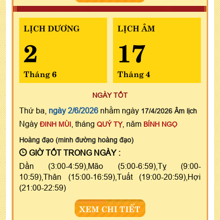
LỊCH DƯƠNG
LỊCH ÂM
2
17
Tháng 6
Tháng 4
NGÀY TỐT
Thứ ba,
ngày 2/6/2026
nhằm ngày
17/4/2026 Âm lịch
Ngày
, tháng
, năm
ĐINH MÙI
QUÝ TỴ
BÍNH NGỌ
Hoàng đạo (minh đường hoàng đạo)
GIỜ TỐT TRONG NGÀY :
Dần (3:00-4:59),Mão (5:00-6:59),Tỵ (9:00-
10:59),Thân (15:00-16:59),Tuất (19:00-20:59),Hợi
(21:00-22:59)
XEM CHI TIẾT