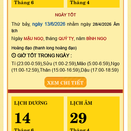
Tháng 6
Tháng 4
NGÀY TỐT
Thứ bảy,
ngày 13/6/2026
nhằm ngày
28/4/2026 Âm
lịch
Ngày
, tháng
, năm
MẬU NGỌ
QUÝ TỴ
BÍNH NGỌ
Hoàng đạo (thanh long hoàng đạo)
GIỜ TỐT TRONG NGÀY :
Tí (23:00-0:59),Sửu (1:00-2:59),Mão (5:00-6:59),Ngọ
(11:00-12:59),Thân (15:00-16:59),Dậu (17:00-18:59)
XEM CHI TIẾT
LỊCH DƯƠNG
LỊCH ÂM
14
29
Tháng 6
Tháng 4