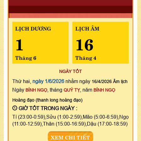
LỊCH DƯƠNG
LỊCH ÂM
1
16
Tháng 6
Tháng 4
NGÀY TỐT
Thứ hai,
ngày 1/6/2026
nhằm ngày
16/4/2026 Âm lịch
Ngày
, tháng
, năm
BÍNH NGỌ
QUÝ TỴ
BÍNH NGỌ
Hoàng đạo (thanh long hoàng đạo)
GIỜ TỐT TRONG NGÀY :
Tí (23:00-0:59),Sửu (1:00-2:59),Mão (5:00-6:59),Ngọ
(11:00-12:59),Thân (15:00-16:59),Dậu (17:00-18:59)
XEM CHI TIẾT