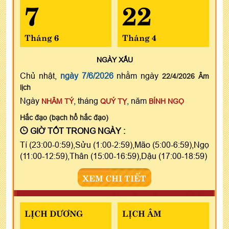
7
22
Tháng 6
Tháng 4
NGÀY
XẤU
Chủ nhật,
ngày 7/6/2026
nhằm ngày
22/4/2026 Âm
lịch
Ngày
, tháng
, năm
NHÂM TÝ
QUÝ TỴ
BÍNH NGỌ
Hắc đạo (bạch hổ hắc đạo)
GIỜ TỐT TRONG NGÀY :
Tí (23:00-0:59),Sửu (1:00-2:59),Mão (5:00-6:59),Ngọ
(11:00-12:59),Thân (15:00-16:59),Dậu (17:00-18:59)
XEM CHI TIẾT
LỊCH DƯƠNG
LỊCH ÂM