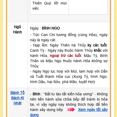
Thiên Quý: tốt mọi
việc
Ngũ
Ngày :
BÍNH NGỌ
Hành
- Tức Can Chi tương đồng (cùng Hỏa), ngày
này là ngày cát.
- Nạp Âm: Ngày Thiên hà Thủy
kỵ các tuổi
:
Canh Tý - Ngày này thuộc hành Thủy
khắc
với
hành Hỏa,
ngoại trừ các tuổi
: Mậu Tý, Bính
Thân và Mậu Ngọ thuộc hành Hỏa không sợ
Thủy.
- Ngày Ngọ lục hợp với Mùi, tam hợp với Dần
và Tuất thành Hỏa cục (Xung Tý, hình Ngọ,
hình Dậu, hại Sửu, phá Mão, tuyệt Hợi)
Bành Tổ
-
Bính
: “Bất tu táo tất kiến hỏa ương” - Không
Bách Kị
nên tiến hành sửa chữa bếp để tránh bị hỏa
Nhật
tai, vì vậy ngày nay không thích hợp để tiến
hành xây dựng bếp
>>>
Xem ngày tốt xây
dựng