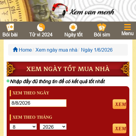
Menu
Bói bài
Tử vi 2024
Ngày tốt
Bói sim
Home
Xem ngày mua nhà
Ngày 1/6/2026
XEM NGÀY TỐT MUA NHÀ
Nhập đầy đủ thông tin để có kết quả tốt nhất
XEM THEO NGÀY
XEM
XEM THEO THÁNG
XEM