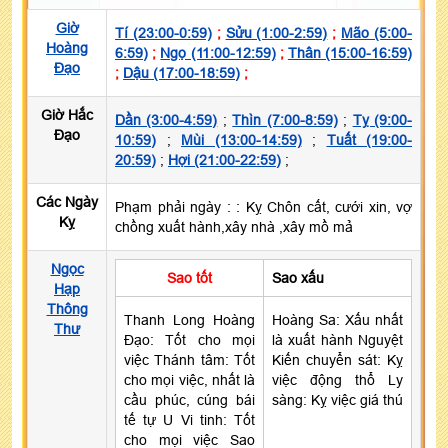
Giờ
Tí (23:00-0:59)
;
Sửu (1:00-2:59)
;
Mão (5:00-
Hoàng
6:59)
;
Ngọ (11:00-12:59)
;
Thân (15:00-16:59)
Đạo
;
Dậu (17:00-18:59)
;
Giờ Hắc
Dần (3:00-4:59)
;
Thìn (7:00-8:59)
;
Tỵ (9:00-
Đạo
10:59)
;
Mùi (13:00-14:59)
;
Tuất (19:00-
20:59)
;
Hợi (21:00-22:59)
;
Các Ngày
Phạm phải ngày :
: Kỵ Chôn cất, cưới xin, vợ
Kỵ
chồng xuất hành,xây nhà ,xây mồ mả
Ngọc
Sao tốt
Sao xấu
Hạp
Thông
Thanh Long Hoàng
Hoàng Sa: Xấu nhất
Thư
Đạo: Tốt cho mọi
là xuất hành Nguyệt
việc Thánh tâm: Tốt
Kiến chuyển sát: Kỵ
cho mọi việc, nhất là
việc động thổ Ly
cầu phúc, cúng bái
sàng: Kỵ việc giá thú
tế tự U Vi tinh: Tốt
cho mọi việc Sao