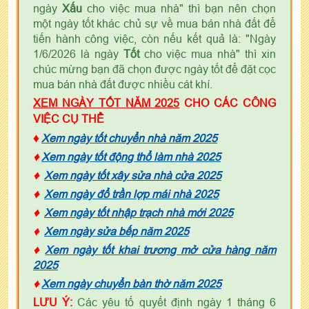
ngày
Xấu
cho việc mua nhà" thì bạn nên chọn
một ngày tốt khác chủ sự về mua bán nhà đất để
tiến hành công việc, còn nếu kết quả là: "Ngày
1/6/2026 là ngày
Tốt
cho việc mua nhà" thì xin
chúc mừng bạn đã chọn được ngày tốt để đặt cọc
mua bán nhà đất được nhiều cát khí.
XEM NGÀY TỐT NĂM 2025
CHO CÁC CÔNG
VIỆC CỤ THỂ
♦
Xem ngày tốt chuyển nhà năm 2025
♦
Xem ngày tốt động thổ làm nhà 2025
♦
Xem ngày tốt xây sửa nhà cửa 2025
♦
Xem ngày đổ trần lợp mái nhà 2025
♦
Xem ngày tốt nhập trạch nhà mới 2025
♦
Xem ngày sửa bếp năm 2025
♦
Xem ngày tốt khai trương mở cửa hàng năm
2025
♦
Xem ngày chuyển bàn thờ năm 2025
LƯU Ý:
Các yêu tố quyết định ngày 1 tháng 6