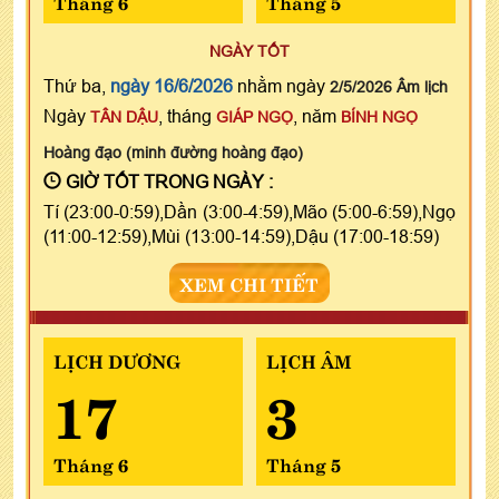
Tháng 6
Tháng 5
NGÀY TỐT
Thứ ba,
ngày 16/6/2026
nhằm ngày
2/5/2026 Âm lịch
Ngày
, tháng
, năm
TÂN DẬU
GIÁP NGỌ
BÍNH NGỌ
Hoàng đạo (minh đường hoàng đạo)
GIỜ TỐT TRONG NGÀY :
Tí (23:00-0:59),Dần (3:00-4:59),Mão (5:00-6:59),Ngọ
(11:00-12:59),Mùi (13:00-14:59),Dậu (17:00-18:59)
XEM CHI TIẾT
LỊCH DƯƠNG
LỊCH ÂM
17
3
Tháng 6
Tháng 5