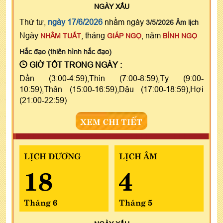
NGÀY
XẤU
Thứ tư,
ngày 17/6/2026
nhằm ngày
3/5/2026 Âm lịch
Ngày
, tháng
, năm
NHÂM TUẤT
GIÁP NGỌ
BÍNH NGỌ
Hắc đạo (thiên hình hắc đạo)
GIỜ TỐT TRONG NGÀY :
Dần (3:00-4:59),Thìn (7:00-8:59),Tỵ (9:00-
10:59),Thân (15:00-16:59),Dậu (17:00-18:59),Hợi
(21:00-22:59)
XEM CHI TIẾT
LỊCH DƯƠNG
LỊCH ÂM
18
4
Tháng 6
Tháng 5