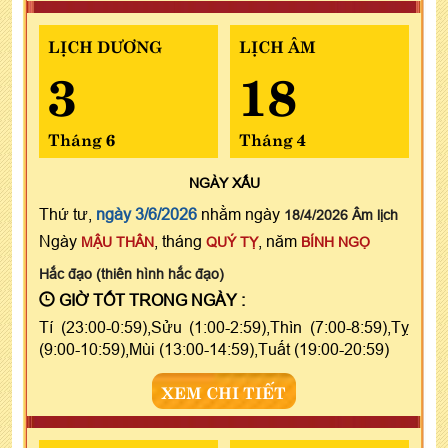
LỊCH DƯƠNG
LỊCH ÂM
3
18
Tháng 6
Tháng 4
NGÀY
XẤU
Thứ tư,
ngày 3/6/2026
nhằm ngày
18/4/2026 Âm lịch
Ngày
, tháng
, năm
MẬU THÂN
QUÝ TỴ
BÍNH NGỌ
Hắc đạo (thiên hình hắc đạo)
GIỜ TỐT TRONG NGÀY :
Tí (23:00-0:59),Sửu (1:00-2:59),Thìn (7:00-8:59),Tỵ
(9:00-10:59),Mùi (13:00-14:59),Tuất (19:00-20:59)
XEM CHI TIẾT