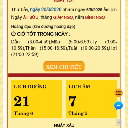
NGÀY TỐT
Thứ bảy,
ngày 20/6/2026
nhằm ngày
6/5/2026 Âm lịch
Ngày
, tháng
, năm
ẤT SỬU
GIÁP NGỌ
BÍNH NGỌ
Hoàng đạo (kim đường hoàng đạo)
GIỜ TỐT TRONG NGÀY :
Dần (3:00-4:59),Mão (5:00-6:59),Tỵ (9:00-
10:59),Thân (15:00-16:59),Tuất (19:00-20:59),Hợi
(21:00-22:59)
XEM CHI TIẾT
LỊCH DƯƠNG
LỊCH ÂM
21
7
Tháng 6
Tháng 5
NGÀY
XẤU