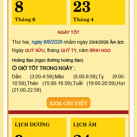
8
23
Tháng 6
Tháng 4
NGÀY TỐT
Thứ hai,
ngày 8/6/2026
nhằm ngày
23/4/2026 Âm lịch
Ngày
, tháng
, năm
QUÝ SỬU
QUÝ TỴ
BÍNH NGỌ
Hoàng đạo (ngọc đường hoàng đạo)
GIỜ TỐT TRONG NGÀY :
Dần (3:00-4:59),Mão (5:00-6:59),Tỵ (9:00-
10:59),Thân (15:00-16:59),Tuất (19:00-20:59),Hợi
(21:00-22:59)
XEM CHI TIẾT
LỊCH DƯƠNG
LỊCH ÂM