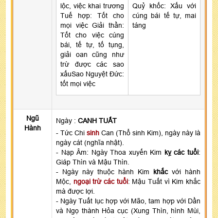
lộc, việc khai trương
Quỷ khốc: Xấu với
Tuế hợp: Tốt cho
cúng bái tế tự, mai
mọi việc Giải thần:
táng
Tốt cho việc cúng
bái, tế tự, tố tụng,
giải oan cũng như
trừ được các sao
xấuSao Nguyệt Đức:
tốt mọi việc
Ngũ
Ngày :
CANH TUẤT
Hành
- Tức Chi
sinh
Can (Thổ sinh Kim), ngày này là
ngày cát (nghĩa nhật).
- Nạp Âm: Ngày Thoa xuyến Kim
kỵ các tuổi
:
Giáp Thìn và Mậu Thìn.
- Ngày này thuộc hành Kim
khắc
với hành
Mộc,
ngoại trừ các tuổi
: Mậu Tuất vì Kim khắc
mà được lợi.
- Ngày Tuất lục hợp với Mão, tam hợp với Dần
và Ngọ thành Hỏa cục (Xung Thìn, hình Mùi,