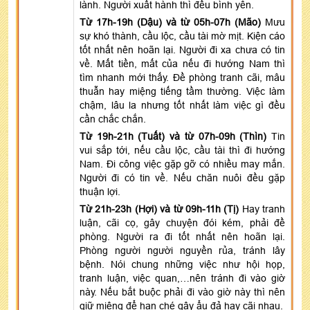
lành. Người xuất hành thì đều bình yên.
Từ 17h-19h (Dậu) và từ 05h-07h (Mão)
Mưu
sự khó thành, cầu lộc, cầu tài mờ mịt. Kiện cáo
tốt nhất nên hoãn lại. Người đi xa chưa có tin
về. Mất tiền, mất của nếu đi hướng Nam thì
tìm nhanh mới thấy. Đề phòng tranh cãi, mâu
thuẫn hay miệng tiếng tầm thường. Việc làm
chậm, lâu la nhưng tốt nhất làm việc gì đều
cần chắc chắn.
Từ 19h-21h (Tuất) và từ 07h-09h (Thìn)
Tin
vui sắp tới, nếu cầu lộc, cầu tài thì đi hướng
Nam. Đi công việc gặp gỡ có nhiều may mắn.
Người đi có tin về. Nếu chăn nuôi đều gặp
thuận lợi.
Từ 21h-23h (Hợi) và từ 09h-11h (Tị)
Hay tranh
luận, cãi cọ, gây chuyện đói kém, phải đề
phòng. Người ra đi tốt nhất nên hoãn lại.
Phòng người người nguyền rủa, tránh lây
bệnh. Nói chung những việc như hội họp,
tranh luận, việc quan,…nên tránh đi vào giờ
này. Nếu bắt buộc phải đi vào giờ này thì nên
giữ miệng để hạn ché gây ẩu đả hay cãi nhau.