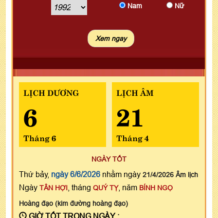
Nam
Nữ
LỊCH DƯƠNG
LỊCH ÂM
6
21
Tháng 6
Tháng 4
NGÀY TỐT
Thứ bảy,
ngày 6/6/2026
nhằm ngày
21/4/2026 Âm lịch
Ngày
, tháng
, năm
TÂN HỢI
QUÝ TỴ
BÍNH NGỌ
Hoàng đạo (kim đường hoàng đạo)
GIỜ TỐT TRONG NGÀY :