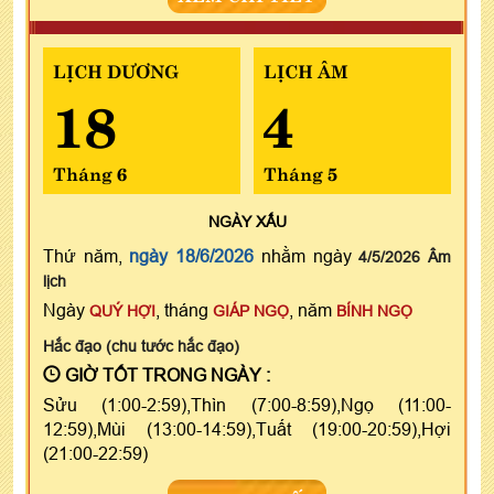
LỊCH DƯƠNG
LỊCH ÂM
18
4
Tháng 6
Tháng 5
NGÀY
XẤU
Thứ năm,
ngày 18/6/2026
nhằm ngày
4/5/2026 Âm
lịch
Ngày
, tháng
, năm
QUÝ HỢI
GIÁP NGỌ
BÍNH NGỌ
Hắc đạo (chu tước hắc đạo)
GIỜ TỐT TRONG NGÀY :
Sửu (1:00-2:59),Thìn (7:00-8:59),Ngọ (11:00-
12:59),Mùi (13:00-14:59),Tuất (19:00-20:59),Hợi
(21:00-22:59)