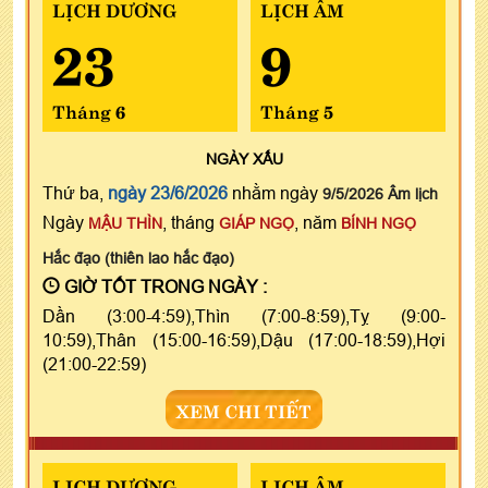
LỊCH DƯƠNG
LỊCH ÂM
23
9
Tháng 6
Tháng 5
NGÀY
XẤU
Thứ ba,
ngày 23/6/2026
nhằm ngày
9/5/2026 Âm lịch
Ngày
, tháng
, năm
MẬU THÌN
GIÁP NGỌ
BÍNH NGỌ
Hắc đạo (thiên lao hắc đạo)
GIỜ TỐT TRONG NGÀY :
Dần (3:00-4:59),Thìn (7:00-8:59),Tỵ (9:00-
10:59),Thân (15:00-16:59),Dậu (17:00-18:59),Hợi
(21:00-22:59)
XEM CHI TIẾT
LỊCH DƯƠNG
LỊCH ÂM