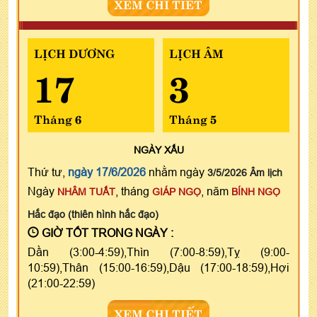
XEM CHI TIẾT
LỊCH DƯƠNG
LỊCH ÂM
17
3
Tháng 6
Tháng 5
NGÀY
XẤU
Thứ tư,
ngày 17/6/2026
nhằm ngày
3/5/2026 Âm lịch
Ngày
, tháng
, năm
NHÂM TUẤT
GIÁP NGỌ
BÍNH NGỌ
Hắc đạo (thiên hình hắc đạo)
GIỜ TỐT TRONG NGÀY :
Dần (3:00-4:59),Thìn (7:00-8:59),Tỵ (9:00-
10:59),Thân (15:00-16:59),Dậu (17:00-18:59),Hợi
(21:00-22:59)
XEM CHI TIẾT