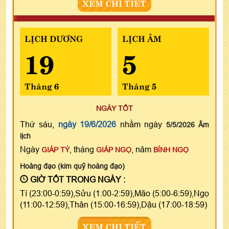
XEM CHI TIẾT
LỊCH DƯƠNG
LỊCH ÂM
19
5
Tháng 6
Tháng 5
NGÀY TỐT
Thứ sáu,
ngày 19/6/2026
nhằm ngày
5/5/2026 Âm
lịch
Ngày
, tháng
, năm
GIÁP TÝ
GIÁP NGỌ
BÍNH NGỌ
Hoàng đạo (kim quỹ hoàng đạo)
GIỜ TỐT TRONG NGÀY :
Tí (23:00-0:59),Sửu (1:00-2:59),Mão (5:00-6:59),Ngọ
(11:00-12:59),Thân (15:00-16:59),Dậu (17:00-18:59)
XEM CHI TIẾT