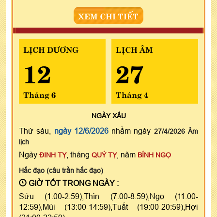
XEM CHI TIẾT
LỊCH DƯƠNG
LỊCH ÂM
12
27
Tháng 6
Tháng 4
NGÀY
XẤU
Thứ sáu,
ngày 12/6/2026
nhằm ngày
27/4/2026 Âm
lịch
Ngày
, tháng
, năm
ĐINH TỴ
QUÝ TỴ
BÍNH NGỌ
Hắc đạo (câu trần hắc đạo)
GIỜ TỐT TRONG NGÀY :
Sửu (1:00-2:59),Thìn (7:00-8:59),Ngọ (11:00-
12:59),Mùi (13:00-14:59),Tuất (19:00-20:59),Hợi