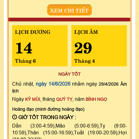
XEM CHI TIẾT
LỊCH DƯƠNG
LỊCH ÂM
14
29
Tháng 6
Tháng 4
NGÀY TỐT
Chủ nhật,
ngày 14/6/2026
nhằm ngày
29/4/2026 Âm
lịch
Ngày
, tháng
, năm
KỶ MÙI
QUÝ TỴ
BÍNH NGỌ
Hoàng đạo (minh đường hoàng đạo)
GIỜ TỐT TRONG NGÀY :
Dần (3:00-4:59),Mão (5:00-6:59),Tỵ (9:00-
10:59),Thân (15:00-16:59),Tuất (19:00-20:59),Hợi