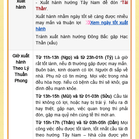
xuất
- Xuất hành hướng Tây Nam để đón '
Tài
hành
Thần
'.
Xuất hành nhằm ngày tốt sẽ càng được nhiều
may mắn và thuận lợi
Xem ngày tốt xuất
hành
Tránh xuất hành hướng Đông Bắc gặp Hạc
Thần (xấu)
Giờ xuất
Từ 11h-13h (Ngọ) và từ 23h-01h (Tý)
Là giờ
hành
rất tốt lành, nếu đi thường gặp được may mắn.
Theo Lý
Buôn bán, kinh doanh có lời. Người đi sắp về
Thuần
nhà. Phụ nữ có tin mừng. Mọi việc trong nhà
Phong
đều hòa hợp. Nếu có bệnh cầu thì sẽ khỏi, gia
đình đều mạnh khỏe.
Từ 13h-15h (Mùi) và từ 01-03h (Sửu)
Cầu tài
thì không có lợi, hoặc hay bị trái ý. Nếu ra đi
hay thiệt, gặp nạn, việc quan trọng thì phải
đòn, gặp ma quỷ nên cúng tế thì mới an.
Từ 15h-17h (Thân) và từ 03h-05h (Dần)
Mọi
công việc đều được tốt lành, tốt nhất cầu tài đi
theo hướng Tây Nam – Nhà cửa được yên