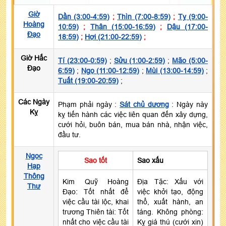
Giờ
Dần (3:00-4:59)
;
Thìn (7:00-8:59)
;
Tỵ (9:00-
Hoàng
10:59)
;
Thân (15:00-16:59)
;
Dậu (17:00-
Đạo
18:59)
;
Hợi (21:00-22:59)
;
Giờ Hắc
Tí (23:00-0:59)
;
Sửu (1:00-2:59)
;
Mão (5:00-
Đạo
6:59)
;
Ngọ (11:00-12:59)
;
Mùi (13:00-14:59)
;
Tuất (19:00-20:59)
;
Các Ngày
Phạm phải ngày :
Sát chủ dương
: Ngày này
Kỵ
kỵ tiến hành các việc liên quan đến xây dựng,
cưới hỏi, buôn bán, mua bán nhà, nhận việc,
đầu tư.
Ngọc
Sao tốt
Sao xấu
Hạp
Thông
Kim Quỹ Hoàng
Địa Tặc: Xấu với
Thư
Đạo: Tốt nhất để
việc khởi tạo, động
việc cầu tài lộc, khai
thổ, xuất hành, an
trương Thiên tài: Tốt
táng. Không phòng:
nhất cho việc cầu tài
Kỵ giá thú (cưới xin)