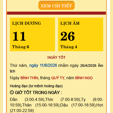
XEM CHI TIẾT
LỊCH DƯƠNG
LỊCH ÂM
11
26
Tháng 6
Tháng 4
NGÀY TỐT
Thứ năm,
ngày 11/6/2026
nhằm ngày
26/4/2026 Âm
lịch
Ngày
, tháng
, năm
BÍNH THÌN
QUÝ TỴ
BÍNH NGỌ
Hoàng đạo (tư mệnh hoàng đạo)
GIỜ TỐT TRONG NGÀY :
Dần (3:00-4:59),Thìn (7:00-8:59),Tỵ (9:00-
10:59),Thân (15:00-16:59),Dậu (17:00-18:59),Hợi
(21:00-22:59)