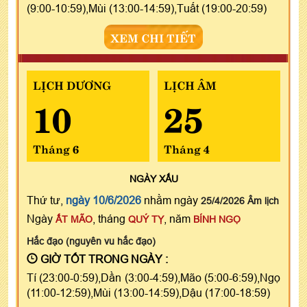
(9:00-10:59),Mùi (13:00-14:59),Tuất (19:00-20:59)
XEM CHI TIẾT
LỊCH DƯƠNG
LỊCH ÂM
10
25
Tháng 6
Tháng 4
NGÀY
XẤU
Thứ tư,
ngày 10/6/2026
nhằm ngày
25/4/2026 Âm lịch
Ngày
, tháng
, năm
ẤT MÃO
QUÝ TỴ
BÍNH NGỌ
Hắc đạo (nguyên vu hắc đạo)
GIỜ TỐT TRONG NGÀY :
Tí (23:00-0:59),Dần (3:00-4:59),Mão (5:00-6:59),Ngọ
(11:00-12:59),Mùi (13:00-14:59),Dậu (17:00-18:59)