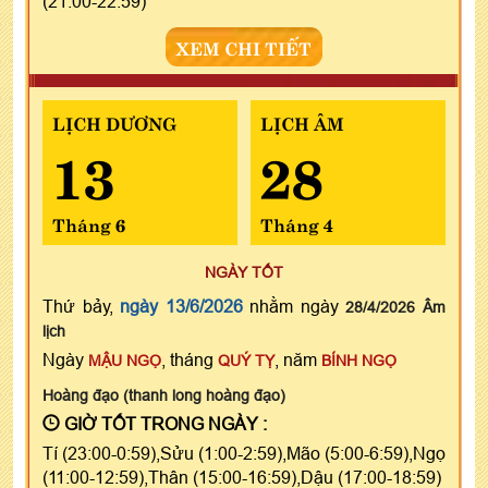
(21:00-22:59)
XEM CHI TIẾT
LỊCH DƯƠNG
LỊCH ÂM
13
28
Tháng 6
Tháng 4
NGÀY TỐT
Thứ bảy,
ngày 13/6/2026
nhằm ngày
28/4/2026 Âm
lịch
Ngày
, tháng
, năm
MẬU NGỌ
QUÝ TỴ
BÍNH NGỌ
Hoàng đạo (thanh long hoàng đạo)
GIỜ TỐT TRONG NGÀY :
Tí (23:00-0:59),Sửu (1:00-2:59),Mão (5:00-6:59),Ngọ
(11:00-12:59),Thân (15:00-16:59),Dậu (17:00-18:59)