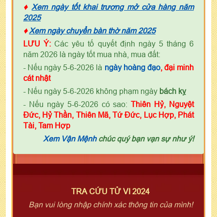
♦
Xem ngày tốt khai trương mở cửa hàng năm
2025
♦
Xem ngày chuyển bàn thờ năm 2025
LƯU Ý:
Các yêu tố quyết định ngày 5 tháng 6
năm 2026 là ngày tốt mua nhà, mua đất:
- Nếu ngày 5-6-2026 là
ngày
h
oàng đạo
, đại minh
cát nhật
- Nếu ngày 5-6-2026 không phạm ngày
bách kỵ
- Nếu ngày 5-6-2026 có sao:
Thiên Hỷ, Nguyệt
Đức, Hỷ Thần, Thiên Mã, Tứ Đức, Lục Hợp, Phát
Tài, Tam Hợp
Xem Vận Mệnh
chúc quý bạn vạn sự như ý!
TRA CỨU TỬ VI 2024
Bạn vui lòng nhập chính xác thông tin của mình!