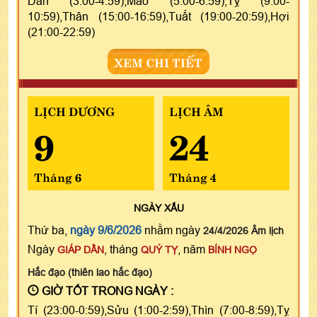
Dần (3:00-4:59),Mão (5:00-6:59),Tỵ (9:00-
10:59),Thân (15:00-16:59),Tuất (19:00-20:59),Hợi
(21:00-22:59)
XEM CHI TIẾT
LỊCH DƯƠNG
LỊCH ÂM
9
24
Tháng 6
Tháng 4
NGÀY
XẤU
Thứ ba,
ngày 9/6/2026
nhằm ngày
24/4/2026 Âm lịch
Ngày
, tháng
, năm
GIÁP DẦN
QUÝ TỴ
BÍNH NGỌ
Hắc đạo (thiên lao hắc đạo)
GIỜ TỐT TRONG NGÀY :
Tí (23:00-0:59),Sửu (1:00-2:59),Thìn (7:00-8:59),Tỵ