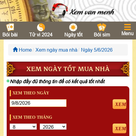
Menu
Bói bài
Tử vi 2024
Ngày tốt
Bói sim
Home
Xem ngày mua nhà
Ngày 5/6/2026
XEM NGÀY TỐT MUA NHÀ
Nhập đầy đủ thông tin để có kết quả tốt nhất
XEM THEO NGÀY
XEM
XEM THEO THÁNG
XEM