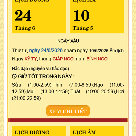
24
10
Tháng 6
Tháng 5
NGÀY
XẤU
Thứ tư,
ngày 24/6/2026
nhằm ngày
10/5/2026 Âm lịch
Ngày
, tháng
, năm
KỶ TỴ
GIÁP NGỌ
BÍNH NGỌ
Hắc đạo (nguyên vu hắc đạo)
GIỜ TỐT TRONG NGÀY :
Sửu (1:00-2:59),Thìn (7:00-8:59),Ngọ (11:00-
12:59),Mùi (13:00-14:59),Tuất (19:00-20:59),Hợi
(21:00-22:59)
XEM CHI TIẾT
LỊCH DƯƠNG
LỊCH ÂM