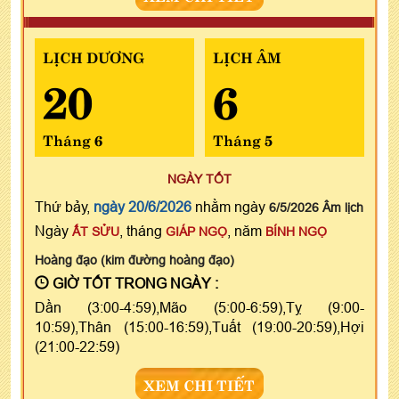
LỊCH DƯƠNG
LỊCH ÂM
20
6
Tháng 6
Tháng 5
NGÀY TỐT
Thứ bảy,
ngày 20/6/2026
nhằm ngày
6/5/2026 Âm lịch
Ngày
, tháng
, năm
ẤT SỬU
GIÁP NGỌ
BÍNH NGỌ
Hoàng đạo (kim đường hoàng đạo)
GIỜ TỐT TRONG NGÀY :
Dần (3:00-4:59),Mão (5:00-6:59),Tỵ (9:00-
10:59),Thân (15:00-16:59),Tuất (19:00-20:59),Hợi
(21:00-22:59)
XEM CHI TIẾT