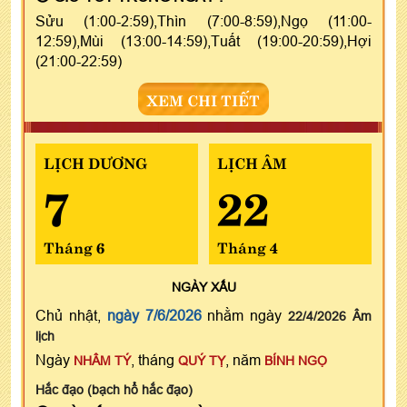
Sửu (1:00-2:59),Thìn (7:00-8:59),Ngọ (11:00-
12:59),Mùi (13:00-14:59),Tuất (19:00-20:59),Hợi
(21:00-22:59)
XEM CHI TIẾT
LỊCH DƯƠNG
LỊCH ÂM
7
22
Tháng 6
Tháng 4
NGÀY
XẤU
Chủ nhật,
ngày 7/6/2026
nhằm ngày
22/4/2026 Âm
lịch
Ngày
, tháng
, năm
NHÂM TÝ
QUÝ TỴ
BÍNH NGỌ
Hắc đạo (bạch hổ hắc đạo)