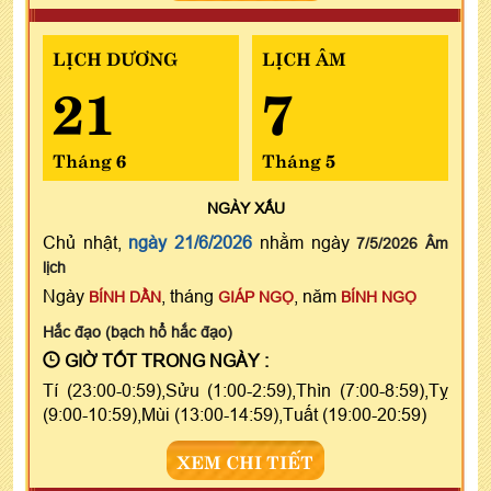
LỊCH DƯƠNG
LỊCH ÂM
21
7
Tháng 6
Tháng 5
NGÀY
XẤU
Chủ nhật,
ngày 21/6/2026
nhằm ngày
7/5/2026 Âm
lịch
Ngày
, tháng
, năm
BÍNH DẦN
GIÁP NGỌ
BÍNH NGỌ
Hắc đạo (bạch hổ hắc đạo)
GIỜ TỐT TRONG NGÀY :
Tí (23:00-0:59),Sửu (1:00-2:59),Thìn (7:00-8:59),Tỵ
(9:00-10:59),Mùi (13:00-14:59),Tuất (19:00-20:59)
XEM CHI TIẾT