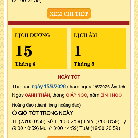
(21:00-22:59)
XEM CHI TIẾT
LỊCH DƯƠNG
LỊCH ÂM
15
1
Tháng 6
Tháng 5
NGÀY TỐT
Thứ hai,
ngày 15/6/2026
nhằm ngày
1/5/2026 Âm lịch
Ngày
, tháng
, năm
CANH THÂN
GIÁP NGỌ
BÍNH NGỌ
Hoàng đạo (thanh long hoàng đạo)
GIỜ TỐT TRONG NGÀY :
Tí (23:00-0:59),Sửu (1:00-2:59),Thìn (7:00-8:59),Tỵ
(9:00-10:59),Mùi (13:00-14:59),Tuất (19:00-20:59)