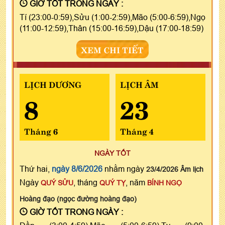
GIỜ TỐT TRONG NGÀY :
Tí (23:00-0:59),Sửu (1:00-2:59),Mão (5:00-6:59),Ngọ
(11:00-12:59),Thân (15:00-16:59),Dậu (17:00-18:59)
XEM CHI TIẾT
LỊCH DƯƠNG
LỊCH ÂM
8
23
Tháng 6
Tháng 4
NGÀY TỐT
Thứ hai,
ngày 8/6/2026
nhằm ngày
23/4/2026 Âm lịch
Ngày
, tháng
, năm
QUÝ SỬU
QUÝ TỴ
BÍNH NGỌ
Hoàng đạo (ngọc đường hoàng đạo)
GIỜ TỐT TRONG NGÀY :