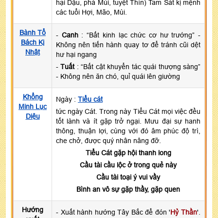
hại Dậu, phá Mùi, tuyệt Thìn) Tam Sát kị mệnh
các tuổi Hợi, Mão, Mùi.
Bành Tổ
-
Canh
: “Bất kinh lạc chức cơ hư trướng” -
Bách Kị
Không nên tiến hành quay tơ để tránh cũi dệt
Nhật
hư hại ngang
-
Tuất
: “Bất cật khuyển tác quái thượng sàng”
- Không nên ăn chó, quỉ quái lên giường
Khổng
Ngày :
Tiểu cát
Minh Lục
tức ngày Cát. Trong này Tiểu Cát mọi việc đều
Diệu
tốt lành và ít gặp trở ngại. Mưu đại sự hanh
thông, thuận lợi, cùng với đó âm phúc độ trì,
che chở, được quý nhân nâng đỡ.
Tiểu Cát gặp hội thanh long
Cầu tài cầu lộc ở trong quẻ này
Cầu tài toại ý vui vầy
Bình an vô sự gặp thầy, gặp quen
Hướng
- Xuất hành hướng Tây Bắc để đón '
Hỷ Thần
'.