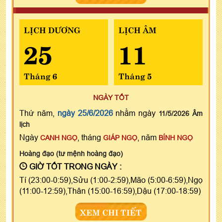
LỊCH DƯƠNG
LỊCH ÂM
25
11
Tháng 6
Tháng 5
NGÀY TỐT
Thứ năm,
ngày 25/6/2026
nhằm ngày
11/5/2026 Âm
lịch
Ngày
, tháng
, năm
CANH NGỌ
GIÁP NGỌ
BÍNH NGỌ
Hoàng đạo (tư mệnh hoàng đạo)
GIỜ TỐT TRONG NGÀY :
Tí (23:00-0:59),Sửu (1:00-2:59),Mão (5:00-6:59),Ngọ
(11:00-12:59),Thân (15:00-16:59),Dậu (17:00-18:59)
XEM CHI TIẾT