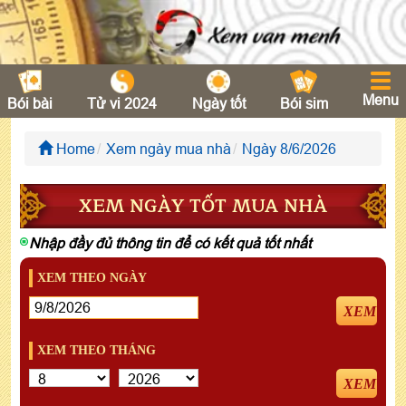
Menu
Bói bài
Tử vi 2024
Ngày tốt
Bói sim
Home
Xem ngày mua nhà
Ngày 8/6/2026
XEM NGÀY TỐT MUA NHÀ
Nhập đầy đủ thông tin để có kết quả tốt nhất
XEM THEO NGÀY
XEM
XEM THEO THÁNG
XEM