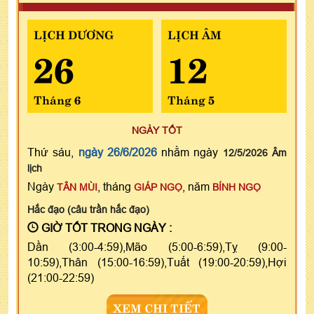
LỊCH DƯƠNG
LỊCH ÂM
26
12
Tháng 6
Tháng 5
NGÀY TỐT
Thứ sáu,
ngày 26/6/2026
nhằm ngày
12/5/2026 Âm
lịch
Ngày
, tháng
, năm
TÂN MÙI
GIÁP NGỌ
BÍNH NGỌ
Hắc đạo (câu trần hắc đạo)
GIỜ TỐT TRONG NGÀY :
Dần (3:00-4:59),Mão (5:00-6:59),Tỵ (9:00-
10:59),Thân (15:00-16:59),Tuất (19:00-20:59),Hợi
(21:00-22:59)
XEM CHI TIẾT