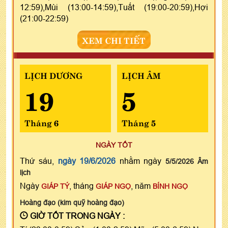
12:59),Mùi (13:00-14:59),Tuất (19:00-20:59),Hợi
(21:00-22:59)
XEM CHI TIẾT
LỊCH DƯƠNG
LỊCH ÂM
19
5
Tháng 6
Tháng 5
NGÀY TỐT
Thứ sáu,
ngày 19/6/2026
nhằm ngày
5/5/2026 Âm
lịch
Ngày
, tháng
, năm
GIÁP TÝ
GIÁP NGỌ
BÍNH NGỌ
Hoàng đạo (kim quỹ hoàng đạo)
GIỜ TỐT TRONG NGÀY :