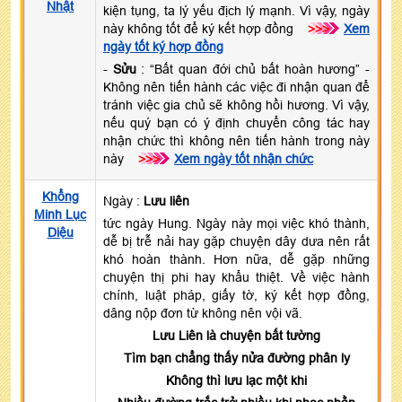
Nhật
kiện tụng, ta lý yếu địch lý mạnh. Vì vậy, ngày
này không tốt để ký kết hợp đồng
>>>
Xem
ngày tốt ký hợp đồng
-
Sửu
: “Bất quan đới chủ bất hoàn hương” -
Không nên tiến hành các việc đi nhận quan để
tránh việc gia chủ sẽ không hồi hương. Vì vậy,
nếu quý bạn có ý định chuyển công tác hay
nhận chức thì không nên tiến hành trong này
này
>>>
Xem ngày tốt nhận chức
Khổng
Ngày :
Lưu liên
Minh Lục
tức ngày Hung. Ngày này mọi việc khó thành,
Diệu
dễ bị trễ nải hay gặp chuyện dây dưa nên rất
khó hoàn thành. Hơn nữa, dễ gặp những
chuyện thị phi hay khẩu thiệt. Về việc hành
chính, luật pháp, giấy tờ, ký kết hợp đồng,
dâng nộp đơn từ không nên vội vã.
Lưu Liên là chuyện bất tường
Tìm bạn chẳng thấy nửa đường phân ly
Không thì lưu lạc một khi