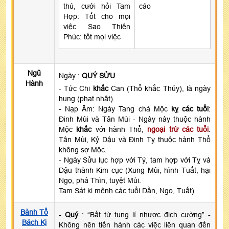
thú, cưới hỏi Tam
cáo
Hợp: Tốt cho mọi
việc Sao Thiên
Phúc: tốt mọi việc
Ngũ
Ngày :
QUÝ SỬU
Hành
- Tức Chi
khắc
Can (Thổ khắc Thủy), là ngày
hung (phạt nhật).
- Nạp Âm: Ngày Tang chá Mộc
kỵ các tuổi
:
Đinh Mùi và Tân Mùi - Ngày này thuộc hành
Mộc
khắc
với hành Thổ,
ngoại trừ các tuổi
:
Tân Mùi, Kỷ Dậu và Đinh Tỵ thuộc hành Thổ
không sợ Mộc.
- Ngày Sửu lục hợp với Tý, tam hợp với Tỵ và
Dậu thành Kim cục (Xung Mùi, hình Tuất, hại
Ngọ, phá Thìn, tuyệt Mùi.
Tam Sát kị mệnh các tuổi Dần, Ngọ, Tuất)
Bành Tổ
-
Quý
: “Bất từ tụng lí nhược địch cường” -
Bách Kị
Không nên tiến hành các việc liên quan đến