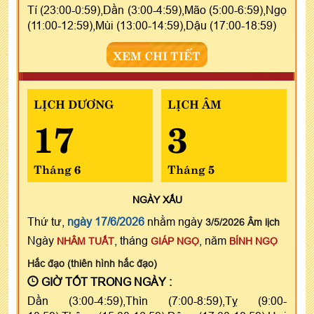
Tí (23:00-0:59),Dần (3:00-4:59),Mão (5:00-6:59),Ngọ
(11:00-12:59),Mùi (13:00-14:59),Dậu (17:00-18:59)
XEM CHI TIẾT
LỊCH DƯƠNG
LỊCH ÂM
17
3
Tháng 6
Tháng 5
NGÀY
XẤU
Thứ tư,
ngày 17/6/2026
nhằm ngày
3/5/2026 Âm lịch
Ngày
, tháng
, năm
NHÂM TUẤT
GIÁP NGỌ
BÍNH NGỌ
Hắc đạo (thiên hình hắc đạo)
GIỜ TỐT TRONG NGÀY :
Dần (3:00-4:59),Thìn (7:00-8:59),Tỵ (9:00-