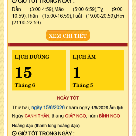
GIỜ TỐT TRONG NGÀY :
Dần (3:00-4:59),Mão (5:00-6:59),Tỵ (9:00-
10:59),Thân (15:00-16:59),Tuất (19:00-20:59),Hợi
(21:00-22:59)
XEM CHI TIẾT
LỊCH DƯƠNG
LỊCH ÂM
15
1
Tháng 6
Tháng 5
NGÀY TỐT
Thứ hai,
ngày 15/6/2026
nhằm ngày
1/5/2026 Âm lịch
Ngày
, tháng
, năm
CANH THÂN
GIÁP NGỌ
BÍNH NGỌ
Hoàng đạo (thanh long hoàng đạo)
GIỜ TỐT TRONG NGÀY :