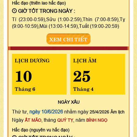
Hắc đạo (thiên lao hắc đạo)
GIỜ TỐT TRONG NGÀY :
Tí (23:00-0:59),Sửu (1:00-2:59),Thìn (7:00-8:59),Tỵ
(9:00-10:59),Mùi (13:00-14:59),Tuất (19:00-20:59)
XEM CHI TIẾT
LỊCH DƯƠNG
LỊCH ÂM
10
25
Tháng 6
Tháng 4
NGÀY
XẤU
Thứ tư,
ngày 10/6/2026
nhằm ngày
25/4/2026 Âm lịch
Ngày
, tháng
, năm
ẤT MÃO
QUÝ TỴ
BÍNH NGỌ
Hắc đạo (nguyên vu hắc đạo)