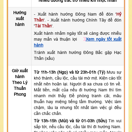
Nhiều đường trắc trở nhiều khi nhọc nhằn
Hướng
- Xuất hành hướng Đông Nam để đón '
Hỷ
xuất
Thần
'. - Xuất hành hướng Chính Tây để đón
hành
'
Tài Thần
'.
Xuất hành nhằm ngày tốt sẽ càng được nhiều
may mắn và thuận lợi
Xem ngày tốt xuất
hành
Tránh xuất hành hướng Đông Bắc gặp Hạc
Thần (xấu)
Giờ xuất
Từ 11h-13h (Ngọ) và từ 23h-01h (Tý)
Mưu sự
hành
khó thành, cầu lộc, cầu tài mờ mịt. Kiện cáo tốt
Theo Lý
nhất nên hoãn lại. Người đi xa chưa có tin về.
Thuần
Mất tiền, mất của nếu đi hướng Nam thì tìm
Phong
nhanh mới thấy. Đề phòng tranh cãi, mâu
thuẫn hay miệng tiếng tầm thường. Việc làm
chậm, lâu la nhưng tốt nhất làm việc gì đều
cần chắc chắn.
Từ 13h-15h (Mùi) và từ 01-03h (Sửu)
Tin vui
sắp tới, nếu cầu lộc, cầu tài thì đi hướng Nam.