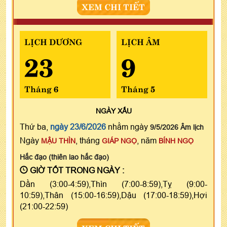
XEM CHI TIẾT
LỊCH DƯƠNG
LỊCH ÂM
23
9
Tháng 6
Tháng 5
NGÀY
XẤU
Thứ ba,
ngày 23/6/2026
nhằm ngày
9/5/2026 Âm lịch
Ngày
, tháng
, năm
MẬU THÌN
GIÁP NGỌ
BÍNH NGỌ
Hắc đạo (thiên lao hắc đạo)
GIỜ TỐT TRONG NGÀY :
Dần (3:00-4:59),Thìn (7:00-8:59),Tỵ (9:00-
10:59),Thân (15:00-16:59),Dậu (17:00-18:59),Hợi
(21:00-22:59)