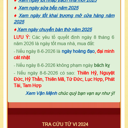
♦
Xem ngày sửa bếp năm 2025
♦
Xem ngày tốt khai trương mở cửa hàng năm
2025
♦
Xem ngày chuyển bàn thờ năm 2025
LƯU Ý:
Các yêu tố quyết định ngày 8 tháng 6
năm 2026 là ngày tốt mua nhà, mua đất:
- Nếu ngày 8-6-2026 là
ngày
h
oàng đạo
, đại minh
cát nhật
- Nếu ngày 8-6-2026 không phạm ngày
bách kỵ
- Nếu ngày 8-6-2026 có sao:
Thiên Hỷ, Nguyệt
Đức, Hỷ Thần, Thiên Mã, Tứ Đức, Lục Hợp, Phát
Tài, Tam Hợp
Xem Vận Mệnh
chúc quý bạn vạn sự như ý!
TRA CỨU TỬ VI 2024