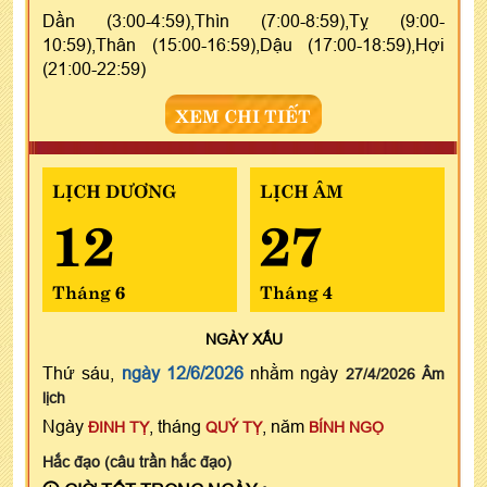
Dần (3:00-4:59),Thìn (7:00-8:59),Tỵ (9:00-
10:59),Thân (15:00-16:59),Dậu (17:00-18:59),Hợi
(21:00-22:59)
XEM CHI TIẾT
LỊCH DƯƠNG
LỊCH ÂM
12
27
Tháng 6
Tháng 4
NGÀY
XẤU
Thứ sáu,
ngày 12/6/2026
nhằm ngày
27/4/2026 Âm
lịch
Ngày
, tháng
, năm
ĐINH TỴ
QUÝ TỴ
BÍNH NGỌ
Hắc đạo (câu trần hắc đạo)