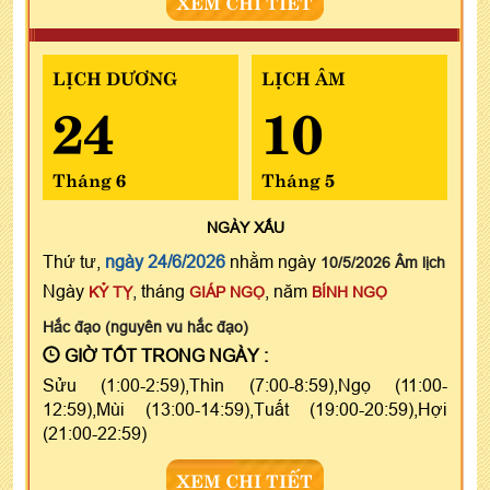
XEM CHI TIẾT
LỊCH DƯƠNG
LỊCH ÂM
24
10
Tháng 6
Tháng 5
NGÀY
XẤU
Thứ tư,
ngày 24/6/2026
nhằm ngày
10/5/2026 Âm lịch
Ngày
, tháng
, năm
KỶ TỴ
GIÁP NGỌ
BÍNH NGỌ
Hắc đạo (nguyên vu hắc đạo)
GIỜ TỐT TRONG NGÀY :
Sửu (1:00-2:59),Thìn (7:00-8:59),Ngọ (11:00-
12:59),Mùi (13:00-14:59),Tuất (19:00-20:59),Hợi
(21:00-22:59)
XEM CHI TIẾT