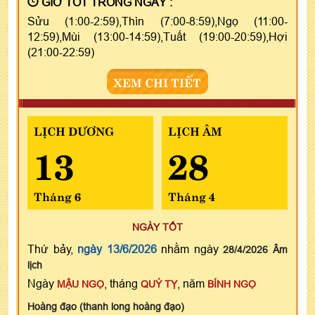
GIỜ TỐT TRONG NGÀY :
Sửu (1:00-2:59),Thìn (7:00-8:59),Ngọ (11:00-
12:59),Mùi (13:00-14:59),Tuất (19:00-20:59),Hợi
(21:00-22:59)
XEM CHI TIẾT
LỊCH DƯƠNG
LỊCH ÂM
13
28
Tháng 6
Tháng 4
NGÀY TỐT
Thứ bảy,
ngày 13/6/2026
nhằm ngày
28/4/2026 Âm
lịch
Ngày
, tháng
, năm
MẬU NGỌ
QUÝ TỴ
BÍNH NGỌ
Hoàng đạo (thanh long hoàng đạo)