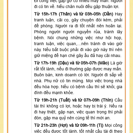
Đi công việc gặp gỡ có nhiều may mắn. Người
đi có tin về. Nếu chăn nuôi đều gặp thuận lợi.
Từ 15h-17h (Thân) và từ 03h-05h (Dần)
Hay
tranh luận, cãi cọ, gây chuyện đói kém, phải
đề phòng. Người ra đi tốt nhất nên hoãn lại.
Phòng người người nguyền rủa, tránh lây
bệnh. Nói chung những việc như hội họp,
tranh luận, việc quan,…nên tránh đi vào giờ
này. Nếu bắt buộc phải đi vào giờ này thì nên
giữ miệng để hạn ché gây ẩu đả hay cãi nhau.
Từ 17h-19h (Dậu) và từ 05h-07h (Mão)
Là giờ
rất tốt lành, nếu đi thường gặp được may mắn.
Buôn bán, kinh doanh có lời. Người đi sắp về
nhà. Phụ nữ có tin mừng. Mọi việc trong nhà
đều hòa hợp. Nếu có bệnh cầu thì sẽ khỏi, gia
đình đều mạnh khỏe.
Từ 19h-21h (Tuất) và từ 07h-09h (Thìn)
Cầu
tài thì không có lợi, hoặc hay bị trái ý. Nếu ra
đi hay thiệt, gặp nạn, việc quan trọng thì phải
đòn, gặp ma quỷ nên cúng tế thì mới an.
Từ 21h-23h (Hợi) và từ 09h-11h (Tị)
Mọi công
việc đều được tốt lành, tốt nhất cầu tài đi theo