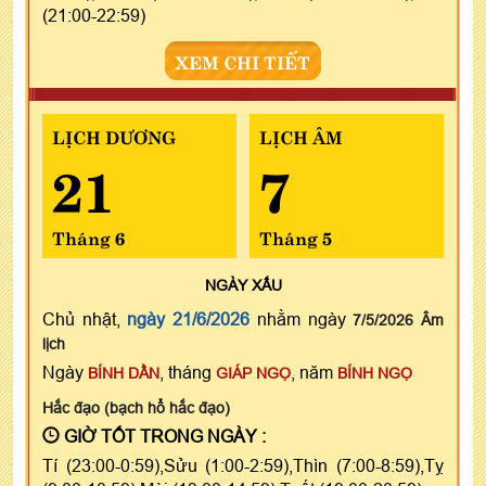
(21:00-22:59)
XEM CHI TIẾT
LỊCH DƯƠNG
LỊCH ÂM
21
7
Tháng 6
Tháng 5
NGÀY
XẤU
Chủ nhật,
ngày 21/6/2026
nhằm ngày
7/5/2026 Âm
lịch
Ngày
, tháng
, năm
BÍNH DẦN
GIÁP NGỌ
BÍNH NGỌ
Hắc đạo (bạch hổ hắc đạo)
GIỜ TỐT TRONG NGÀY :
Tí (23:00-0:59),Sửu (1:00-2:59),Thìn (7:00-8:59),Tỵ