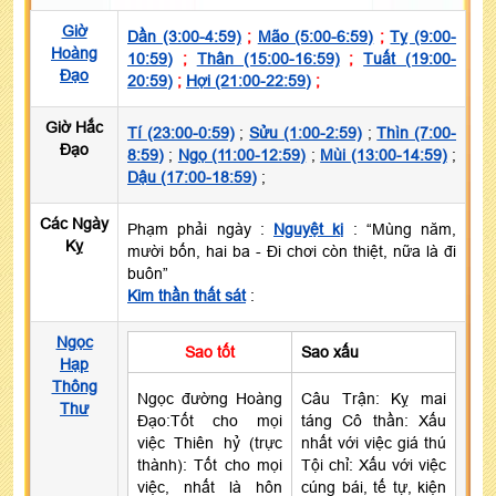
Giờ
Dần (3:00-4:59)
;
Mão (5:00-6:59)
;
Tỵ (9:00-
Hoàng
10:59)
;
Thân (15:00-16:59)
;
Tuất (19:00-
Đạo
20:59)
;
Hợi (21:00-22:59)
;
Giờ Hắc
Tí (23:00-0:59)
;
Sửu (1:00-2:59)
;
Thìn (7:00-
Đạo
8:59)
;
Ngọ (11:00-12:59)
;
Mùi (13:00-14:59)
;
Dậu (17:00-18:59)
;
Các Ngày
Phạm phải ngày :
Nguyệt kị
: “Mùng năm,
Kỵ
mười bốn, hai ba - Đi chơi còn thiệt, nữa là đi
buôn”
Kim thần thất sát
:
Ngọc
Sao tốt
Sao xấu
Hạp
Thông
Ngọc đường Hoàng
Câu Trận: Kỵ mai
Thư
Đạo:Tốt cho mọi
táng Cô thần: Xấu
việc Thiên hỷ (trực
nhất với việc giá thú
thành): Tốt cho mọi
Tội chỉ: Xấu với việc
việc, nhất là hôn
cúng bái, tế tự, kiện