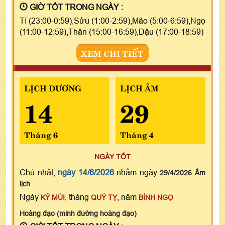
GIỜ TỐT TRONG NGÀY :
Tí (23:00-0:59),Sửu (1:00-2:59),Mão (5:00-6:59),Ngọ
(11:00-12:59),Thân (15:00-16:59),Dậu (17:00-18:59)
XEM CHI TIẾT
LỊCH DƯƠNG
LỊCH ÂM
14
29
Tháng 6
Tháng 4
NGÀY TỐT
Chủ nhật,
ngày 14/6/2026
nhằm ngày
29/4/2026 Âm
lịch
Ngày
, tháng
, năm
KỶ MÙI
QUÝ TỴ
BÍNH NGỌ
Hoàng đạo (minh đường hoàng đạo)