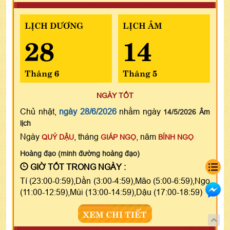
LỊCH DƯƠNG
LỊCH ÂM
28
14
Tháng 6
Tháng 5
NGÀY TỐT
Chủ nhật,
ngày 28/6/2026
nhằm ngày
14/5/2026 Âm
lịch
Ngày
, tháng
, năm
QUÝ DẬU
GIÁP NGỌ
BÍNH NGỌ
Hoàng đạo (minh đường hoàng đạo)
GIỜ TỐT TRONG NGÀY :
Tí (23:00-0:59),Dần (3:00-4:59),Mão (5:00-6:59),Ngọ
(11:00-12:59),Mùi (13:00-14:59),Dậu (17:00-18:59)
XEM CHI TIẾT