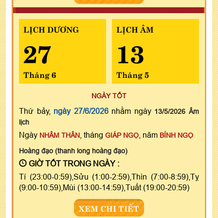
LỊCH DƯƠNG
LỊCH ÂM
27
13
Tháng 6
Tháng 5
NGÀY TỐT
Thứ bảy,
ngày 27/6/2026
nhằm ngày
13/5/2026 Âm
lịch
Ngày
, tháng
, năm
NHÂM THÂN
GIÁP NGỌ
BÍNH NGỌ
Hoàng đạo (thanh long hoàng đạo)
GIỜ TỐT TRONG NGÀY :
Tí (23:00-0:59),Sửu (1:00-2:59),Thìn (7:00-8:59),Tỵ
(9:00-10:59),Mùi (13:00-14:59),Tuất (19:00-20:59)
XEM CHI TIẾT