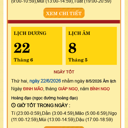
(9:00-10:59),Mùi (13:00-14:59),Tuất (19:00-20:59)
XEM CHI TIẾT
LỊCH DƯƠNG
LỊCH ÂM
22
8
Tháng 6
Tháng 5
NGÀY TỐT
Thứ hai,
ngày 22/6/2026
nhằm ngày
8/5/2026 Âm lịch
Ngày
, tháng
, năm
ĐINH MÃO
GIÁP NGỌ
BÍNH NGỌ
Hoàng đạo (ngọc đường hoàng đạo)
GIỜ TỐT TRONG NGÀY :
Tí (23:00-0:59),Dần (3:00-4:59),Mão (5:00-6:59),Ngọ
(11:00-12:59),Mùi (13:00-14:59),Dậu (17:00-18:59)