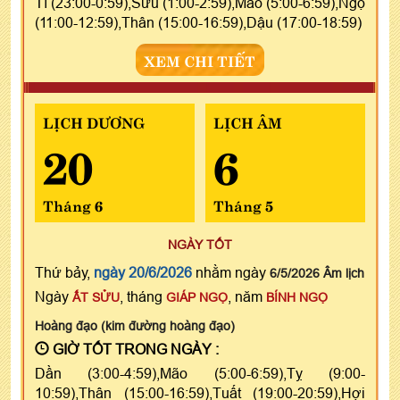
Tí (23:00-0:59),Sửu (1:00-2:59),Mão (5:00-6:59),Ngọ
(11:00-12:59),Thân (15:00-16:59),Dậu (17:00-18:59)
XEM CHI TIẾT
LỊCH DƯƠNG
LỊCH ÂM
20
6
Tháng 6
Tháng 5
NGÀY TỐT
Thứ bảy,
ngày 20/6/2026
nhằm ngày
6/5/2026 Âm lịch
Ngày
, tháng
, năm
ẤT SỬU
GIÁP NGỌ
BÍNH NGỌ
Hoàng đạo (kim đường hoàng đạo)
GIỜ TỐT TRONG NGÀY :
Dần (3:00-4:59),Mão (5:00-6:59),Tỵ (9:00-
10:59),Thân (15:00-16:59),Tuất (19:00-20:59),Hợi