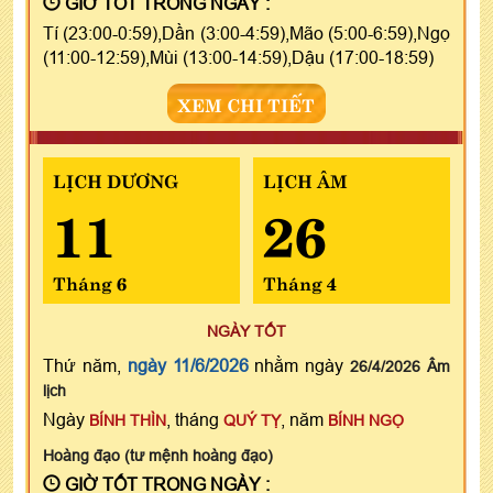
GIỜ TỐT TRONG NGÀY :
Tí (23:00-0:59),Dần (3:00-4:59),Mão (5:00-6:59),Ngọ
(11:00-12:59),Mùi (13:00-14:59),Dậu (17:00-18:59)
XEM CHI TIẾT
LỊCH DƯƠNG
LỊCH ÂM
11
26
Tháng 6
Tháng 4
NGÀY TỐT
Thứ năm,
ngày 11/6/2026
nhằm ngày
26/4/2026 Âm
lịch
Ngày
, tháng
, năm
BÍNH THÌN
QUÝ TỴ
BÍNH NGỌ
Hoàng đạo (tư mệnh hoàng đạo)
GIỜ TỐT TRONG NGÀY :