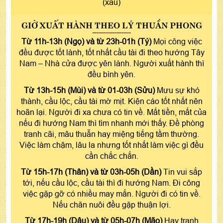
(xấu)
GIỜ XUẤT HÀNH THEO LÝ THUẦN PHONG
Từ 11h-13h (Ngọ) và từ 23h-01h (Tý)
Mọi công việc
đều được tốt lành, tốt nhất cầu tài đi theo hướng Tây
Nam – Nhà cửa được yên lành. Người xuất hành thì
đều bình yên.
Từ 13h-15h (Mùi) và từ 01-03h (Sửu)
Mưu sự khó
thành, cầu lộc, cầu tài mờ mịt. Kiện cáo tốt nhất nên
hoãn lại. Người đi xa chưa có tin về. Mất tiền, mất của
nếu đi hướng Nam thì tìm nhanh mới thấy. Đề phòng
tranh cãi, mâu thuẫn hay miệng tiếng tầm thường.
Việc làm chậm, lâu la nhưng tốt nhất làm việc gì đều
cần chắc chắn.
Từ 15h-17h (Thân) và từ 03h-05h (Dần)
Tin vui sắp
tới, nếu cầu lộc, cầu tài thì đi hướng Nam. Đi công
việc gặp gỡ có nhiều may mắn. Người đi có tin về.
Nếu chăn nuôi đều gặp thuận lợi.
Từ 17h-19h (Dậu) và từ 05h-07h (Mão)
Hay tranh