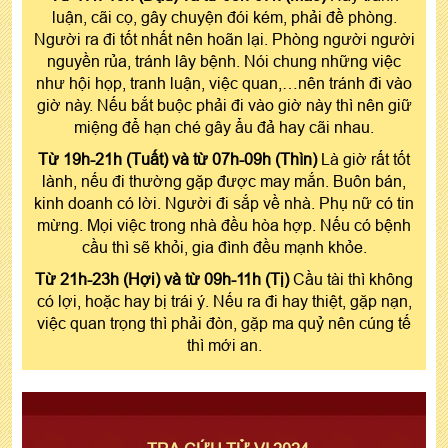
luận, cãi cọ, gây chuyện đói kém, phải đề phòng.
Người ra đi tốt nhất nên hoãn lại. Phòng người người
nguyền rủa, tránh lây bệnh. Nói chung những việc
như hội họp, tranh luận, việc quan,…nên tránh đi vào
giờ này. Nếu bắt buộc phải đi vào giờ này thì nên giữ
miệng để hạn ché gây ẩu đả hay cãi nhau.
Từ 19h-21h (Tuất) và từ 07h-09h (Thìn)
Là giờ rất tốt
lành, nếu đi thường gặp được may mắn. Buôn bán,
kinh doanh có lời. Người đi sắp về nhà. Phụ nữ có tin
mừng. Mọi việc trong nhà đều hòa hợp. Nếu có bệnh
cầu thì sẽ khỏi, gia đình đều mạnh khỏe.
Từ 21h-23h (Hợi) và từ 09h-11h (Tị)
Cầu tài thì không
có lợi, hoặc hay bị trái ý. Nếu ra đi hay thiệt, gặp nạn,
việc quan trọng thì phải đòn, gặp ma quỷ nên cúng tế
thì mới an.