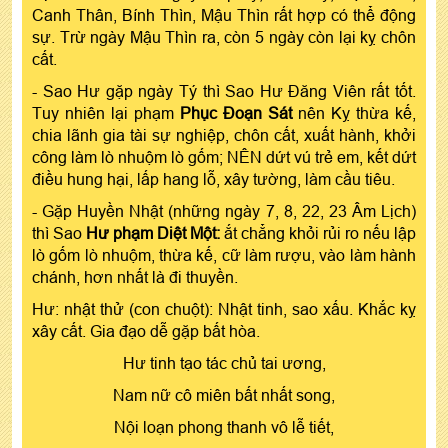
Canh Thân, Bính Thìn, Mậu Thìn rất hợp có thể động
sự. Trừ ngày Mậu Thìn ra, còn 5 ngày còn lại kỵ chôn
cất.
- Sao Hư gặp ngày Tý thì Sao Hư Đăng Viên rất tốt.
Tuy nhiên lại phạm
Phục Đoạn Sát
nên Kỵ thừa kế,
chia lãnh gia tài sự nghiệp, chôn cất, xuất hành, khởi
công làm lò nhuộm lò gốm; NÊN dứt vú trẻ em, kết dứt
điều hung hại, lấp hang lỗ, xây tường, làm cầu tiêu.
- Gặp Huyền Nhật (những ngày 7, 8, 22, 23 Âm Lịch)
thì Sao
Hư phạm Diệt Một:
ắt chẳng khỏi rủi ro nếu lập
lò gốm lò nhuộm, thừa kế, cữ làm rượu, vào làm hành
chánh, hơn nhất là đi thuyền.
Hư: nhật thử (con chuột): Nhật tinh, sao xấu. Khắc kỵ
xây cất. Gia đạo dễ gặp bất hòa.
Hư tinh tạo tác chủ tai ương,
Nam nữ cô miên bất nhất song,
Nội loạn phong thanh vô lễ tiết,