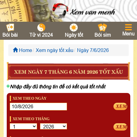
Menu
Bói bài
Tử vi 2024
Ngày tốt
Bói sim
Home
Xem ngày tốt xấu
Ngày 7/6/2026
XEM NGÀY 7 THÁNG 6 NĂM 2026 TỐT XẤU
Nhập đầy đủ thông tin để có kết quả tốt nhất
XEM THEO NGÀY
XEM
XEM THEO THÁNG
XEM