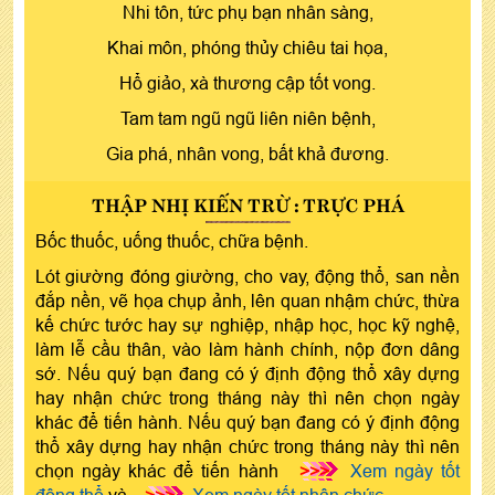
Nhi tôn, tức phụ bạn nhân sàng,
Khai môn, phóng thủy chiêu tai họa,
Hổ giảo, xà thương cập tốt vong.
Tam tam ngũ ngũ liên niên bệnh,
Gia phá, nhân vong, bất khả đương.
THẬP NHỊ KIẾN TRỪ : TRỰC PHÁ
Bốc thuốc, uống thuốc, chữa bệnh.
Lót giường đóng giường, cho vay, động thổ, san nền
đắp nền, vẽ họa chụp ảnh, lên quan nhậm chức, thừa
kế chức tước hay sự nghiệp, nhập học, học kỹ nghệ,
làm lễ cầu thân, vào làm hành chính, nộp đơn dâng
sớ. Nếu quý bạn đang có ý định động thổ xây dựng
hay nhận chức trong tháng này thì nên chọn ngày
khác để tiến hành. Nếu quý bạn đang có ý định động
thổ xây dựng hay nhận chức trong tháng này thì nên
chọn ngày khác để tiến hành
>>>
Xem ngày tốt
động thổ
và
>>>
Xem ngày tốt nhận chức