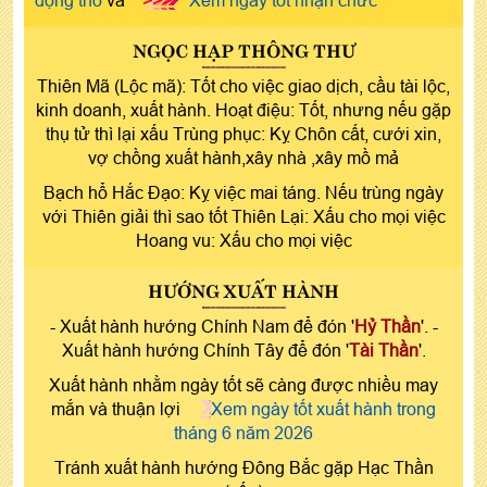
NGỌC HẠP THÔNG THƯ
Thiên Mã (Lộc mã): Tốt cho việc giao dịch, cầu tài lộc,
kinh doanh, xuất hành. Hoạt điệu: Tốt, nhưng nếu gặp
thụ tử thì lại xấu Trùng phục: Kỵ Chôn cất, cưới xin,
vợ chồng xuất hành,xây nhà ,xây mồ mả
Bạch hổ Hắc Đạo: Kỵ việc mai táng. Nếu trùng ngày
với Thiên giải thì sao tốt Thiên Lại: Xấu cho mọi việc
Hoang vu: Xấu cho mọi việc
HƯỚNG XUẤT HÀNH
- Xuất hành hướng Chính Nam để đón '
Hỷ Thần
'. -
Xuất hành hướng Chính Tây để đón '
Tài Thần
'.
Xuất hành nhằm ngày tốt sẽ càng được nhiều may
mắn và thuận lợi
Xem ngày tốt xuất hành trong
tháng 6 năm 2026
Tránh xuất hành hướng Đông Bắc gặp Hạc Thần