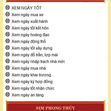
XEM NGÀY TỐT
Xem ngày mua xe
Xem ngày xuất hành
Xem ngày tốt kết hôn
Xem ngày hoàng đạo
Xem ngày động thổ
Xem ngày tốt xây dựng
Xem ngày đổ trần, lợp mái
Xem ngày nhập trạch nhà mới
Xem ngày mua nhà
Xem ngày khai trương
Xem ngày ký hợp đồng
Xem ngày tốt nhận chức
Xem ngày an táng
SIM PHONG THỦY