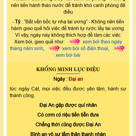
nên tiến hành tháo nước để tránh khó canh phòng đê
điều
-
Tý
: “Bất vấn bốc tự nhạ tai ương” - Không nên tiến
hành gieo quẻ hỏi việc để tránh tự rước lấy tai ương.
Vì vậy, ngày này không thích hợp để làm các việc
Xem bói, gieo quẻ như:
>>>
xem bói theo ngày
tháng năm sinh
,
>>>
xem bói số điện thoại
,
>>>
xem bói bài
KHỔNG MINH LỤC ĐIỆU
Ngày :
Đại an
tức ngày Cát, mọi việc đều được yên tâm, hành sự
thành công.
Đại An gặp được quí nhân
Có cơm có riệu tiền tiễn đưa
Chẳng thời cũng được Đại An
Bình an vô sự tấm thân thanh nhàn