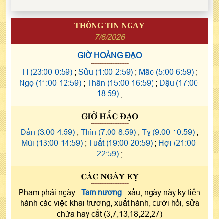
THÔNG TIN NGÀY
7/6/2026
GIỜ HOÀNG ĐẠO
Tí (23:00-0:59)
;
Sửu (1:00-2:59)
;
Mão (5:00-6:59)
;
Ngọ (11:00-12:59)
;
Thân (15:00-16:59)
;
Dậu (17:00-
18:59)
;
GIỜ HẮC ĐẠO
Dần (3:00-4:59)
;
Thìn (7:00-8:59)
;
Tỵ (9:00-10:59)
;
Mùi (13:00-14:59)
;
Tuất (19:00-20:59)
;
Hợi (21:00-
22:59)
;
CÁC NGÀY KỴ
Phạm phải ngày :
Tam nương
: xấu, ngày này kỵ tiến
hành các việc khai trương, xuất hành, cưới hỏi, sửa
chữa hay cất (3,7,13,18,22,27)