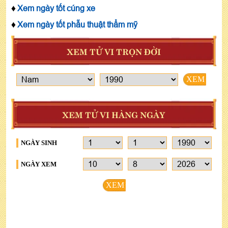
♦
Xem ngày tốt cúng xe
♦
Xem ngày tốt phẫu thuật thẩm mỹ
XEM TỬ VI TRỌN ĐỜI
XEM
XEM TỬ VI HÀNG NGÀY
NGÀY SINH
NGÀY XEM
XEM