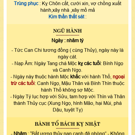
Trùng phục
: Kỵ Chôn cất, cưới xin, vợ chồng xuất
hành,xây nhà ,xây mồ mả
Kim thần thất sát
:
NGŨ HÀNH
Ngày :
nhâm tý
- Tức Can Chi tương đồng ( cùng Thủy), ngày này là
ngày cát.
- Nạp Âm: Ngày Tang chá Mộc
kỵ các tuổi
: Bính Ngọ
và Canh Ngọ.
- Ngày này thuộc hành Mộc
khắc
với hành Thổ,
ngoại
trừ các tuổi
: Canh Ngọ, Mậu Thân và Bính Thìn thuộc
hành Thổ không sợ Mộc.
- Ngày Tý lục hợp với Sửu, tam hợp với Thìn và Thân
thành Thủy cục (Xung Ngọ, hình Mão, hại Mùi, phá
Dậu, tuyệt Tỵ)
BÀNH TỔ BÁCH KỴ NHẬT
-
Nhâm
: “Bất ương thủy nan canh đê phòng” - Không