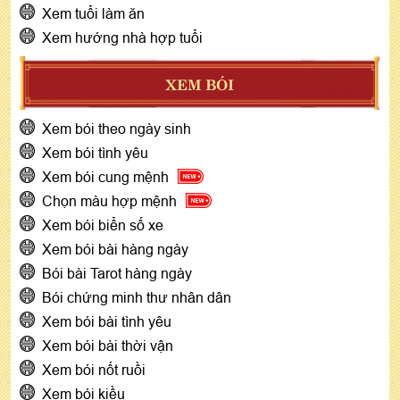
Xem tuổi làm ăn
Xem hướng nhà hợp tuổi
XEM BÓI
Xem bói theo ngày sinh
Xem bói tình yêu
Xem bói cung mệnh
Chọn màu hợp mệnh
Xem bói biển số xe
Xem bói bài hàng ngày
Bói bài Tarot hàng ngày
Bói chứng minh thư nhân dân
Xem bói bài tình yêu
Xem bói bài thời vận
Xem bói nốt ruồi
Xem bói kiều