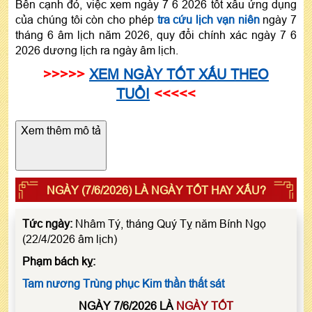
Bên cạnh đó, việc xem ngày 7 6 2026 tốt xấu ứng dụng
của chúng tôi còn cho phép
tra cứu lịch vạn niên
ngày 7
tháng 6 âm lịch năm 2026, quy đổi chính xác ngày 7 6
2026 dương lịch ra ngày âm lịch.
>>>>>
XEM NGÀY TỐT XẤU THEO
TUỔI
<<<<<
Xem thêm mô tả
NGÀY (7/6/2026) LÀ NGÀY TỐT HAY XẤU?
Tức ngày:
Nhâm Tý, tháng Quý Tỵ năm Bính Ngọ
(22/4/2026 âm lịch)
Phạm bách kỵ:
Tam nương
Trùng phục
Kim thần thất sát
NGÀY 7/6/2026 LÀ
NGÀY TỐT