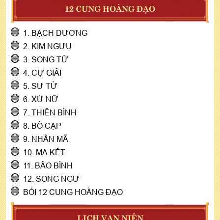
12 CUNG HOÀNG ĐẠO
1. BẠCH DƯƠNG
2. KIM NGƯU
3. SONG TỬ
4. CỰ GIẢI
5. SƯ TỬ
6. XỬ NỮ
7. THIÊN BÌNH
8. BÒ CẠP
9. NHÂN MÃ
10. MA KẾT
11. BẢO BÌNH
12. SONG NGƯ
BÓI 12 CUNG HOÀNG ĐẠO
LỊCH VẠN NIÊN