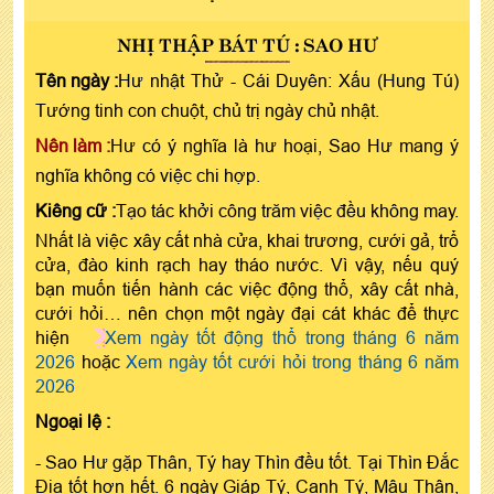
NHỊ THẬP BÁT TÚ : SAO HƯ
Tên ngày :
Hư nhật Thử - Cái Duyên: Xấu (Hung Tú)
Tướng tinh con chuột, chủ trị ngày chủ nhật.
Nên làm :
Hư có ý nghĩa là hư hoại, Sao Hư mang ý
nghĩa không có việc chi hợp.
Kiêng cữ :
Tạo tác khởi công trăm việc đều không may.
Nhất là việc xây cất nhà cửa, khai trương, cưới gả, trổ
cửa, đào kinh rạch hay tháo nước. Vì vậy, nếu quý
bạn muốn tiến hành các việc động thổ, xây cất nhà,
cưới hỏi… nên chọn một ngày đại cát khác để thực
hiện
Xem ngày tốt động thổ trong tháng 6 năm
2026
hoặc
Xem ngày tốt cưới hỏi trong tháng 6 năm
2026
Ngoại lệ :
- Sao Hư gặp Thân, Tý hay Thìn đều tốt. Tại Thìn Đắc
Địa tốt hơn hết. 6 ngày Giáp Tý, Canh Tý, Mậu Thân,