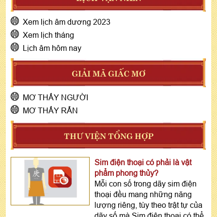
Xem lịch âm dương 2023
Xem lịch tháng
Lịch âm hôm nay
GIẢI MÃ GIẤC MƠ
MƠ THẤY NGƯỜI
MƠ THẤY RẮN
THƯ VIỆN TỔNG HỢP
Sim điện thoại có phải là vật
phẩm phong thủy?
Mỗi con số trong dãy sim điện
thoại đều mang những năng
lượng riêng, tùy theo trật tự của
dãy số mà Sim điện thoại có thể