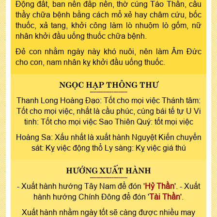
Động đất, ban nền đắp nền, thờ cúng Táo Thần, cầu
thầy chữa bệnh bằng cách mổ xẻ hay châm cứu, bốc
thuốc, xả tang, khởi công làm lò nhuộm lò gốm, nữ
nhân khởi đầu uống thuốc chữa bệnh.
Đẻ con nhằm ngày này khó nuôi, nên làm Âm Đức
cho con, nam nhân kỵ khởi đầu uống thuốc.
NGỌC HẠP THÔNG THƯ
Thanh Long Hoàng Đạo: Tốt cho mọi việc Thánh tâm:
Tốt cho mọi việc, nhất là cầu phúc, cúng bái tế tự U Vi
tinh: Tốt cho mọi việc Sao Thiên Quý: tốt mọi việc
Hoàng Sa: Xấu nhất là xuất hành Nguyệt Kiến chuyển
sát: Kỵ việc động thổ Ly sàng: Kỵ việc giá thú
HƯỚNG XUẤT HÀNH
- Xuất hành hướng Tây Nam để đón '
Hỷ Thần
'. - Xuất
hành hướng Chính Đông để đón '
Tài Thần
'.
Xuất hành nhằm ngày tốt sẽ càng được nhiều may