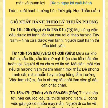
mắn và thuận lợi
Xem ngày tốt xuất hành
Tránh xuất hành hướng Lên Trời gặp Hạc Thần (xấu)
GIỜ XUẤT HÀNH THEO LÝ THUẦN PHONG
Từ 11h-13h (Ngọ) và từ 23h-01h (Tý)
Mọi công việc
đều được tốt lành, tốt nhất cầu tài đi theo hướng Tây
Nam – Nhà cửa được yên lành. Người xuất hành thì
đều bình yên.
Từ 13h-15h (Mùi) và từ 01-03h (Sửu)
Mưu sự khó
thành, cầu lộc, cầu tài mờ mịt. Kiện cáo tốt nhất nên
hoãn lại. Người đi xa chưa có tin về. Mất tiền, mất của
nếu đi hướng Nam thì tìm nhanh mới thấy. Đề phòng
tranh cãi, mâu thuẫn hay miệng tiếng tầm thường.
Việc làm chậm, lâu la nhưng tốt nhất làm việc gì đều
cần chắc chắn.
Từ 15h-17h (Thân) và từ 03h-05h (Dần)
Tin vui sắp
tới, nếu cầu lộc, cầu tài thì đi hướng Nam. Đi công
việc gặp gỡ có nhiều may mắn. Người đi có tin về.