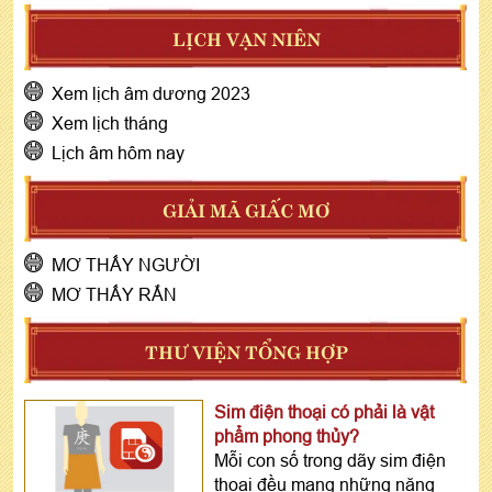
LỊCH VẠN NIÊN
Xem lịch âm dương 2023
Xem lịch tháng
Lịch âm hôm nay
GIẢI MÃ GIẤC MƠ
MƠ THẤY NGƯỜI
MƠ THẤY RẮN
THƯ VIỆN TỔNG HỢP
Sim điện thoại có phải là vật
phẩm phong thủy?
Mỗi con số trong dãy sim điện
thoại đều mang những năng