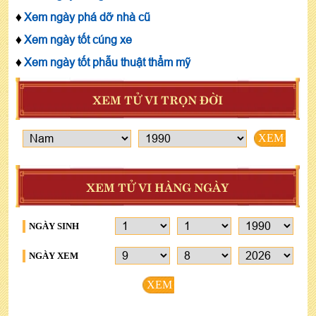
♦
Xem ngày phá dỡ nhà cũ
♦
Xem ngày tốt cúng xe
♦
Xem ngày tốt phẫu thuật thẩm mỹ
XEM TỬ VI TRỌN ĐỜI
XEM
XEM TỬ VI HÀNG NGÀY
NGÀY SINH
NGÀY XEM
XEM