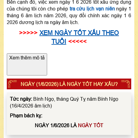
Bên cạnh đó, việc xem ngày 1 6 2026 tốt xấu ứng dụng
của chúng tôi còn cho phép
tra cứu lịch vạn niên
ngày 1
tháng 6 âm lịch năm 2026, quy đổi chính xác ngày 1 6
2026 dương lịch ra ngày âm lịch.
>>>>>
XEM NGÀY TỐT XẤU THEO
TUỔI
<<<<<
Xem thêm mô tả
NGÀY (1/6/2026) LÀ NGÀY TỐT HAY XẤU?
Tức ngày:
Bính Ngọ, tháng Quý Tỵ năm Bính Ngọ
(16/4/2026 âm lịch)
Phạm bách kỵ:
NGÀY 1/6/2026 LÀ
NGÀY TỐT