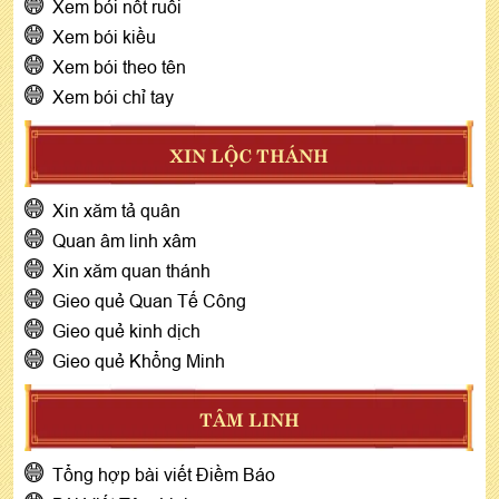
Xem bói nốt ruồi
Xem bói kiều
Xem bói theo tên
Xem bói chỉ tay
XIN LỘC THÁNH
Xin xăm tả quân
Quan âm linh xâm
Xin xăm quan thánh
Gieo quẻ Quan Tế Công
Gieo quẻ kinh dịch
Gieo quẻ Khổng Minh
TÂM LINH
Tổng hợp bài viết Điềm Báo