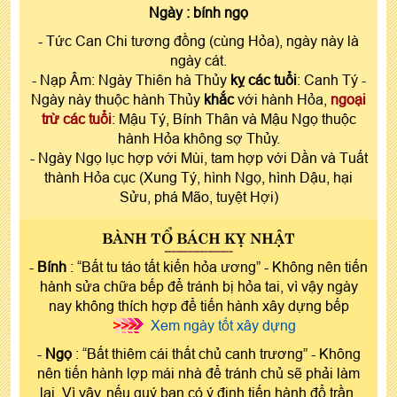
Ngày :
bính ngọ
- Tức Can Chi tương đồng (cùng Hỏa), ngày này là
ngày cát.
- Nạp Âm: Ngày Thiên hà Thủy
kỵ các tuổi
: Canh Tý -
Ngày này thuộc hành Thủy
khắc
với hành Hỏa,
ngoại
trừ các tuổi
: Mậu Tý, Bính Thân và Mậu Ngọ thuộc
hành Hỏa không sợ Thủy.
- Ngày Ngọ lục hợp với Mùi, tam hợp với Dần và Tuất
thành Hỏa cục (Xung Tý, hình Ngọ, hình Dậu, hại
Sửu, phá Mão, tuyệt Hợi)
BÀNH TỔ BÁCH KỴ NHẬT
-
Bính
: “Bất tu táo tất kiến hỏa ương” - Không nên tiến
hành sửa chữa bếp để tránh bị hỏa tai, vì vậy ngày
nay không thích hợp để tiến hành xây dựng bếp
>>>
Xem ngày tốt xây dựng
-
Ngọ
: “Bất thiêm cái thất chủ canh trương” - Không
nên tiến hành lợp mái nhà để tránh chủ sẽ phải làm
lại. Vì vậy, nếu quý bạn có ý định tiến hành đổ trần,