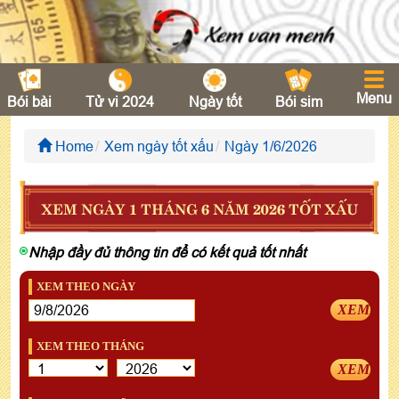
Menu
Bói bài
Tử vi 2024
Ngày tốt
Bói sim
Home
Xem ngày tốt xấu
Ngày 1/6/2026
XEM NGÀY 1 THÁNG 6 NĂM 2026 TỐT XẤU
Nhập đầy đủ thông tin để có kết quả tốt nhất
XEM THEO NGÀY
XEM
XEM THEO THÁNG
XEM