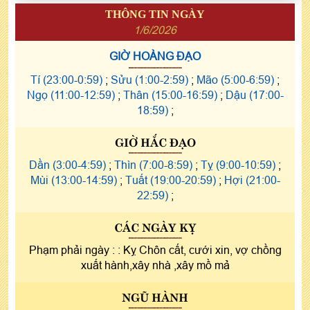
THÔNG TIN NGÀY
1/6/2026
GIỜ HOÀNG ĐẠO
Tí (23:00-0:59)
;
Sửu (1:00-2:59)
;
Mão (5:00-6:59)
;
Ngọ (11:00-12:59)
;
Thân (15:00-16:59)
;
Dậu (17:00-
18:59)
;
GIỜ HẮC ĐẠO
Dần (3:00-4:59)
;
Thìn (7:00-8:59)
;
Tỵ (9:00-10:59)
;
Mùi (13:00-14:59)
;
Tuất (19:00-20:59)
;
Hợi (21:00-
22:59)
;
CÁC NGÀY KỴ
Phạm phải ngày :
: Kỵ Chôn cất, cưới xin, vợ chồng
xuất hành,xây nhà ,xây mồ mả
NGŨ HÀNH