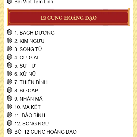
Bài Viết Tâm Linh
12 CUNG HOÀNG ĐẠO
1. BẠCH DƯƠNG
2. KIM NGƯU
3. SONG TỬ
4. CỰ GIẢI
5. SƯ TỬ
6. XỬ NỮ
7. THIÊN BÌNH
8. BÒ CẠP
9. NHÂN MÃ
10. MA KẾT
11. BẢO BÌNH
12. SONG NGƯ
BÓI 12 CUNG HOÀNG ĐẠO