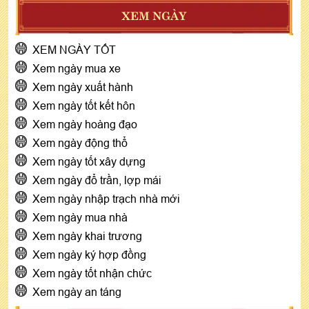
XEM NGÀY
XEM NGÀY TỐT
Xem ngày mua xe
Xem ngày xuất hành
Xem ngày tốt kết hôn
Xem ngày hoàng đạo
Xem ngày động thổ
Xem ngày tốt xây dựng
Xem ngày đổ trần, lợp mái
Xem ngày nhập trạch nhà mới
Xem ngày mua nhà
Xem ngày khai trương
Xem ngày ký hợp đồng
Xem ngày tốt nhận chức
Xem ngày an táng