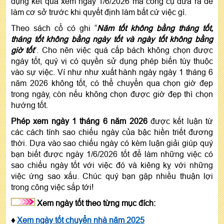
dụng kết quả xem ngày 1/6/2026 mà công cụ đưa ra để
làm cơ sở trước khi quyết định làm bất cứ việc gì.
Theo sách cổ có ghi “
Năm tốt không bằng tháng tốt,
tháng tốt không bằng ngày tốt và ngày tốt không bằng
giờ tốt
”. Cho nên việc quá cấp bách không chọn được
ngày tốt, quý vị có quyền sử dụng phép biến tùy thuộc
vào sự việc. Ví như như xuất hành ngày ngày 1 tháng 6
năm 2026 không tốt, có thể chuyển qua chọn giờ đẹp
trong ngày, còn nếu không chọn được giờ đẹp thì chọn
hướng tốt.
Phép xem ngày 1 tháng 6 năm 2026
được kết luận từ
các cách tính sao chiếu ngày của bậc hiền triết đương
thời. Dựa vào sao chiếu ngày có kèm luận giải giúp quý
bạn biết được ngày 1/6/2026 tốt để làm những việc có
sao chiếu ngày tốt với việc đó và kiêng kỵ với những
việc ứng sao xấu. Chúc quý bạn gặp nhiều thuận lợi
trong công việc sắp tới!
Xem ngày tốt theo từng mục đích:
♦
Xem ngày tốt chuyển nhà năm 2025