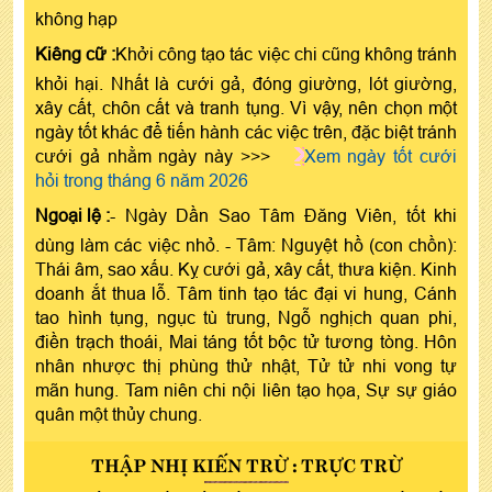
không hạp
Kiêng cữ :
Khởi công tạo tác việc chi cũng không tránh
khỏi hại. Nhất là cưới gả, đóng giường, lót giường,
xây cất, chôn cất và tranh tụng. Vì vậy, nên chọn một
ngày tốt khác để tiến hành các việc trên, đặc biệt tránh
cưới gả nhằm ngày này >>>
Xem ngày tốt cưới
hỏi trong tháng 6 năm 2026
Ngoại lệ :
- Ngày Dần Sao Tâm Đăng Viên, tốt khi
dùng làm các việc nhỏ. - Tâm: Nguyệt hồ (con chồn):
Thái âm, sao xấu. Kỵ cưới gả, xây cất, thưa kiện. Kinh
doanh ắt thua lỗ. Tâm tinh tạo tác đại vi hung, Cánh
tao hình tụng, ngục tù trung, Ngỗ nghịch quan phi,
điền trạch thoái, Mai táng tốt bộc tử tương tòng. Hôn
nhân nhược thị phùng thử nhật, Tử tử nhi vong tự
mãn hung. Tam niên chi nội liên tạo họa, Sự sự giáo
quân một thủy chung.
THẬP NHỊ KIẾN TRỪ : TRỰC TRỪ