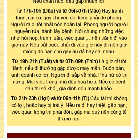
Nếu chăn nuôi đều gặp thuận lợi.
Từ 17h-19h (Dậu) và từ 05h-07h (Mão)
Hay tranh
luận, cãi cọ, gây chuyện đói kém, phải đề phòng.
Người ra đi tốt nhất nên hoãn lại. Phòng người người
nguyền rủa, tránh lây bệnh. Nói chung những việc
như hội họp, tranh luận, việc quan,…nên tránh đi vào
giờ này. Nếu bắt buộc phải đi vào giờ này thì nên giữ
miệng để hạn ché gây ẩu đả hay cãi nhau.
Từ 19h-21h (Tuất) và từ 07h-09h (Thìn)
Là giờ rất tốt
lành, nếu đi thường gặp được may mắn. Buôn bán,
kinh doanh có lời. Người đi sắp về nhà. Phụ nữ có tin
mừng. Mọi việc trong nhà đều hòa hợp. Nếu có bệnh
cầu thì sẽ khỏi, gia đình đều mạnh khỏe.
Từ 21h-23h (Hợi) và từ 09h-11h (Tị)
Cầu tài thì không
có lợi, hoặc hay bị trái ý. Nếu ra đi hay thiệt, gặp nạn,
việc quan trọng thì phải đòn, gặp ma quỷ nên cúng tế
thì mới an.