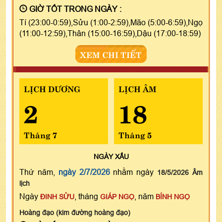
GIỜ TỐT TRONG NGÀY :
Tí (23:00-0:59),Sửu (1:00-2:59),Mão (5:00-6:59),Ngọ
(11:00-12:59),Thân (15:00-16:59),Dậu (17:00-18:59)
XEM CHI TIẾT
LỊCH DƯƠNG
LỊCH ÂM
2
18
Tháng 7
Tháng 5
NGÀY
XẤU
Thứ năm,
ngày 2/7/2026
nhằm ngày
18/5/2026 Âm
lịch
Ngày
, tháng
, năm
ĐINH SỬU
GIÁP NGỌ
BÍNH NGỌ
Hoàng đạo (kim đường hoàng đạo)