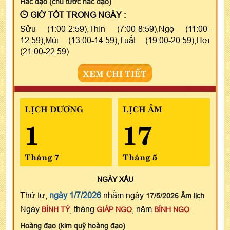
Hắc đạo (chu tước hắc đạo)
GIỜ TỐT TRONG NGÀY :
Sửu (1:00-2:59),Thìn (7:00-8:59),Ngọ (11:00-
12:59),Mùi (13:00-14:59),Tuất (19:00-20:59),Hợi
(21:00-22:59)
XEM CHI TIẾT
LỊCH DƯƠNG
LỊCH ÂM
1
17
Tháng 7
Tháng 5
NGÀY
XẤU
Thứ tư,
ngày 1/7/2026
nhằm ngày
17/5/2026 Âm lịch
Ngày
, tháng
, năm
BÍNH TÝ
GIÁP NGỌ
BÍNH NGỌ
Hoàng đạo (kim quỹ hoàng đạo)