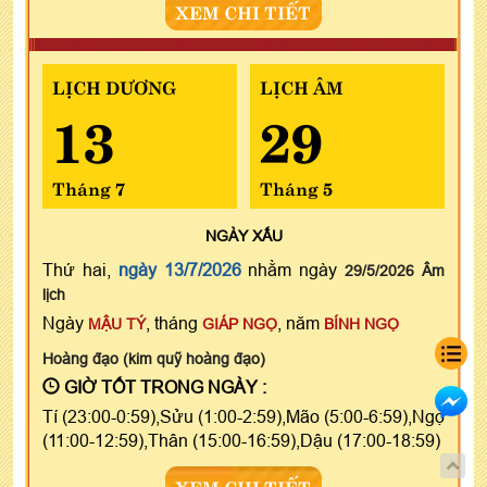
XEM CHI TIẾT
LỊCH DƯƠNG
LỊCH ÂM
13
29
Tháng 7
Tháng 5
NGÀY
XẤU
Thứ hai,
ngày 13/7/2026
nhằm ngày
29/5/2026 Âm
lịch
Ngày
, tháng
, năm
MẬU TÝ
GIÁP NGỌ
BÍNH NGỌ
Hoàng đạo (kim quỹ hoàng đạo)
GIỜ TỐT TRONG NGÀY :
Tí (23:00-0:59),Sửu (1:00-2:59),Mão (5:00-6:59),Ngọ
(11:00-12:59),Thân (15:00-16:59),Dậu (17:00-18:59)
XEM CHI TIẾT