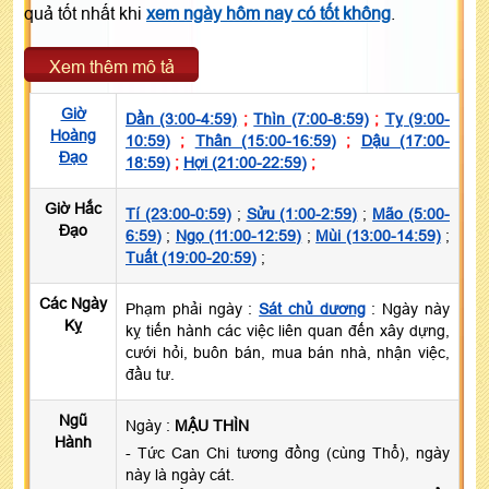
quả tốt nhất khi
xem ngày hôm nay có tốt không
.
Xem thêm mô tả
Giờ
Dần (3:00-4:59)
;
Thìn (7:00-8:59)
;
Tỵ (9:00-
Hoàng
10:59)
;
Thân (15:00-16:59)
;
Dậu (17:00-
Đạo
18:59)
;
Hợi (21:00-22:59)
;
Giờ Hắc
Tí (23:00-0:59)
;
Sửu (1:00-2:59)
;
Mão (5:00-
Đạo
6:59)
;
Ngọ (11:00-12:59)
;
Mùi (13:00-14:59)
;
Tuất (19:00-20:59)
;
Các Ngày
Phạm phải ngày :
Sát chủ dương
: Ngày này
Kỵ
kỵ tiến hành các việc liên quan đến xây dựng,
cưới hỏi, buôn bán, mua bán nhà, nhận việc,
đầu tư.
Ngũ
Ngày :
MẬU THÌN
Hành
- Tức Can Chi tương đồng (cùng Thổ), ngày
này là ngày cát.