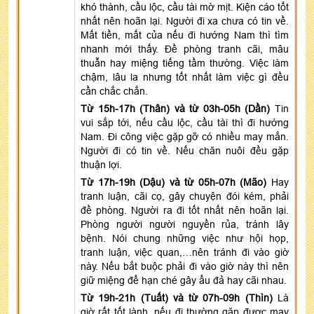
khó thành, cầu lộc, cầu tài mờ mịt. Kiện cáo tốt
nhất nên hoãn lại. Người đi xa chưa có tin về.
Mất tiền, mất của nếu đi hướng Nam thì tìm
nhanh mới thấy. Đề phòng tranh cãi, mâu
thuẫn hay miệng tiếng tầm thường. Việc làm
chậm, lâu la nhưng tốt nhất làm việc gì đều
cần chắc chắn.
Từ 15h-17h (Thân) và từ 03h-05h (Dần)
Tin
vui sắp tới, nếu cầu lộc, cầu tài thì đi hướng
Nam. Đi công việc gặp gỡ có nhiều may mắn.
Người đi có tin về. Nếu chăn nuôi đều gặp
thuận lợi.
Từ 17h-19h (Dậu) và từ 05h-07h (Mão)
Hay
tranh luận, cãi cọ, gây chuyện đói kém, phải
đề phòng. Người ra đi tốt nhất nên hoãn lại.
Phòng người người nguyền rủa, tránh lây
bệnh. Nói chung những việc như hội họp,
tranh luận, việc quan,…nên tránh đi vào giờ
này. Nếu bắt buộc phải đi vào giờ này thì nên
giữ miệng để hạn ché gây ẩu đả hay cãi nhau.
Từ 19h-21h (Tuất) và từ 07h-09h (Thìn)
Là
giờ rất tốt lành, nếu đi thường gặp được may