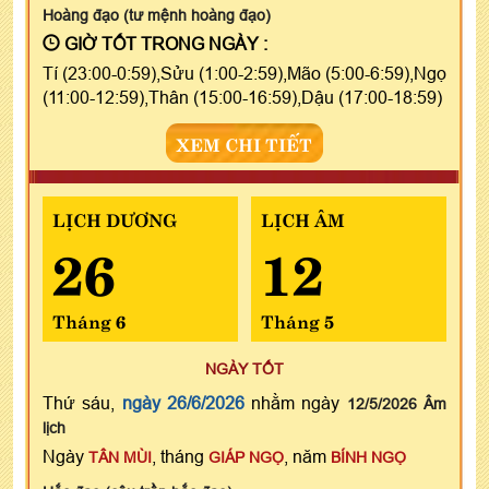
Hoàng đạo (tư mệnh hoàng đạo)
GIỜ TỐT TRONG NGÀY :
Tí (23:00-0:59),Sửu (1:00-2:59),Mão (5:00-6:59),Ngọ
(11:00-12:59),Thân (15:00-16:59),Dậu (17:00-18:59)
XEM CHI TIẾT
LỊCH DƯƠNG
LỊCH ÂM
26
12
Tháng 6
Tháng 5
NGÀY TỐT
Thứ sáu,
ngày 26/6/2026
nhằm ngày
12/5/2026 Âm
lịch
Ngày
, tháng
, năm
TÂN MÙI
GIÁP NGỌ
BÍNH NGỌ