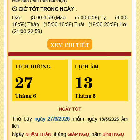
Hắc đạo (câu trần hắc đạo)
GIỜ TỐT TRONG NGÀY :
Dần (3:00-4:59),Mão (5:00-6:59),Tỵ (9:00-
10:59),Thân (15:00-16:59),Tuất (19:00-20:59),Hợi
(21:00-22:59)
XEM CHI TIẾT
LỊCH DƯƠNG
LỊCH ÂM
27
13
Tháng 6
Tháng 5
NGÀY TỐT
Thứ bảy,
ngày 27/6/2026
nhằm ngày
13/5/2026 Âm
lịch
Ngày
, tháng
, năm
NHÂM THÂN
GIÁP NGỌ
BÍNH NGỌ