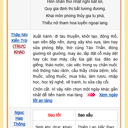
Hôn nhân thử nhật nghi bất lợi,
Quy gia định thị bất tương đương.
Khai môn phóng thủy gia tu phá,
Thiếu nữ tham hoa luyến ngoại lang.
Thập Nhị
Xuất hành, đi tàu thuyền, khởi tạo, động thổ,
Kiến Trừ
san nền đắp nền, dựng xây kho vựa, làm hay
(
TRỰC
sửa phòng Bếp, thờ cúng Táo Thần, đóng
KHAI
)
giường lót giường, may áo, lắp đặt cỗ máy dệt
hay các loại máy, cấy lúa gặt lúa, đào ao
giếng, tháo nước, các việc trong vụ chăn nuôi,
mở thông hào rãnh, cầu thầy chữa bệnh, bốc
thuốc, uống thuốc, mua trâu, làm rượu, nhập
học, học kỹ nghệ, vẽ tranh, tu sửa cây cối.
Chôn cất. Vì vậy, nên chọn một ngày khác gần
nhất để tiến hành mai táng
>>>
Xem ngày
tốt an táng
Ngọc
Sao tốt
Sao xấu
Hạp
Thông
Sinh khí (trực khai):
Thiên Lao Hắc Đạo: