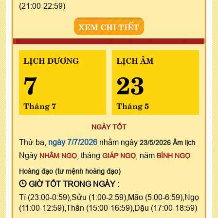
(21:00-22:59)
XEM CHI TIẾT
LỊCH DƯƠNG
LỊCH ÂM
7
23
Tháng 7
Tháng 5
NGÀY TỐT
Thứ ba,
ngày 7/7/2026
nhằm ngày
23/5/2026 Âm lịch
Ngày
, tháng
, năm
NHÂM NGỌ
GIÁP NGỌ
BÍNH NGỌ
Hoàng đạo (tư mệnh hoàng đạo)
GIỜ TỐT TRONG NGÀY :
Tí (23:00-0:59),Sửu (1:00-2:59),Mão (5:00-6:59),Ngọ
(11:00-12:59),Thân (15:00-16:59),Dậu (17:00-18:59)