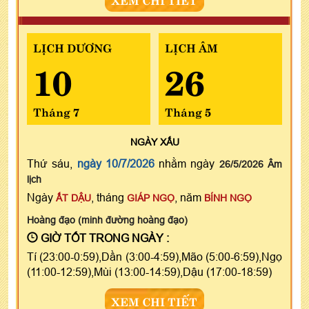
LỊCH DƯƠNG
LỊCH ÂM
10
26
Tháng 7
Tháng 5
NGÀY
XẤU
Thứ sáu,
ngày 10/7/2026
nhằm ngày
26/5/2026 Âm
lịch
Ngày
, tháng
, năm
ẤT DẬU
GIÁP NGỌ
BÍNH NGỌ
Hoàng đạo (minh đường hoàng đạo)
GIỜ TỐT TRONG NGÀY :
Tí (23:00-0:59),Dần (3:00-4:59),Mão (5:00-6:59),Ngọ
(11:00-12:59),Mùi (13:00-14:59),Dậu (17:00-18:59)
XEM CHI TIẾT