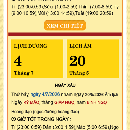
Tí (23:00-0:59),Sửu (1:00-2:59),Thìn (7:00-8:59),Tỵ
(9:00-10:59),Mùi (13:00-14:59),Tuất (19:00-20:59)
XEM CHI TIẾT
LỊCH DƯƠNG
LỊCH ÂM
4
20
Tháng 7
Tháng 5
NGÀY
XẤU
Thứ bảy,
ngày 4/7/2026
nhằm ngày
20/5/2026 Âm lịch
Ngày
, tháng
, năm
KỶ MÃO
GIÁP NGỌ
BÍNH NGỌ
Hoàng đạo (ngọc đường hoàng đạo)
GIỜ TỐT TRONG NGÀY :
Tí (23:00-0:59),Dần (3:00-4:59),Mão (5:00-6:59),Ngọ