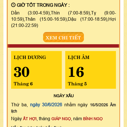
GIỜ TỐT TRONG NGÀY :
Dần (3:00-4:59),Thìn (7:00-8:59),Tỵ (9:00-
10:59),Thân (15:00-16:59),Dậu (17:00-18:59),Hợi
(21:00-22:59)
XEM CHI TIẾT
LỊCH DƯƠNG
LỊCH ÂM
30
16
Tháng 6
Tháng 5
NGÀY
XẤU
Thứ ba,
ngày 30/6/2026
nhằm ngày
16/5/2026 Âm
lịch
Ngày
, tháng
, năm
ẤT HỢI
GIÁP NGỌ
BÍNH NGỌ