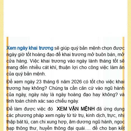
Xem ngày khai trương
sẽ giúp quý bản mệnh chọn được
ngày giờ tốt hoàng đạo để khai trương mở buôn bán, mở
cửa hàng. Việc khai trương vào ngày lành tháng tốt sẽ
mang đến nhiều cát khí, thuận lợi cho công việc làm ăn
của quý bản mệnh.
Để xem ngày 23 tháng 6 năm 2026 có tốt cho việc khai
trương hay không? Chúng ta cần căn cứ vào ngũ hành
của ngày, ngày này là ngày hoàng đạo hay không? và
tính toán chính xác sao chiếu ngày.
Để làm được việc đó
XEM VẬN MỆNH
đã ứng dụng
các phương pháp xem ngày từ tứ trụ, kinh dịch, trực, nhị
thập bát tú, can chi xung hợp, âm dương ngũ hành, ngọc
hạp thông thư, huyền thông đại quái…. để cho bạn kết