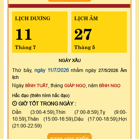
LỊCH DƯƠNG
LỊCH ÂM
11
27
Tháng 7
Tháng 5
NGÀY
XẤU
Thứ bảy,
ngày 11/7/2026
nhằm ngày
27/5/2026 Âm
lịch
Ngày
, tháng
, năm
BÍNH TUẤT
GIÁP NGỌ
BÍNH NGỌ
Hắc đạo (thiên hình hắc đạo)
GIỜ TỐT TRONG NGÀY :
Dần (3:00-4:59),Thìn (7:00-8:59),Tỵ (9:00-
10:59),Thân (15:00-16:59),Dậu (17:00-18:59),Hợi
(21:00-22:59)
XEM CHI TIẾT