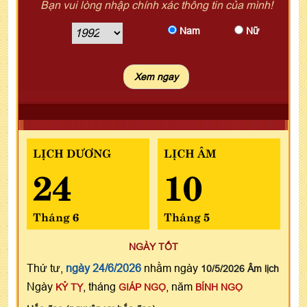
Bạn vui lòng nhập chính xác thông tin của mình!
Nam
Nữ
LỊCH DƯƠNG
LỊCH ÂM
24
10
Tháng 6
Tháng 5
NGÀY TỐT
Thứ tư,
ngày 24/6/2026
nhằm ngày
10/5/2026 Âm lịch
Ngày
, tháng
, năm
KỶ TỴ
GIÁP NGỌ
BÍNH NGỌ