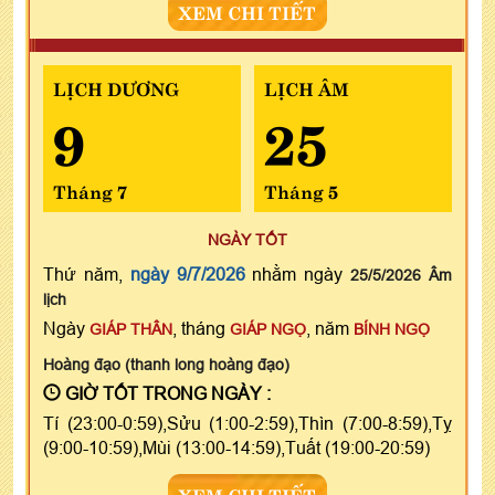
XEM CHI TIẾT
LỊCH DƯƠNG
LỊCH ÂM
9
25
Tháng 7
Tháng 5
NGÀY TỐT
Thứ năm,
ngày 9/7/2026
nhằm ngày
25/5/2026 Âm
lịch
Ngày
, tháng
, năm
GIÁP THÂN
GIÁP NGỌ
BÍNH NGỌ
Hoàng đạo (thanh long hoàng đạo)
GIỜ TỐT TRONG NGÀY :
Tí (23:00-0:59),Sửu (1:00-2:59),Thìn (7:00-8:59),Tỵ
(9:00-10:59),Mùi (13:00-14:59),Tuất (19:00-20:59)
XEM CHI TIẾT