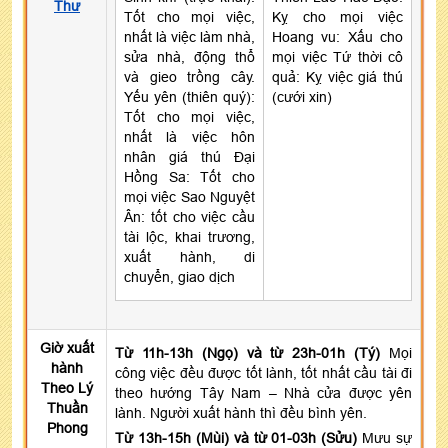
Thư
Tốt cho mọi việc,
Kỵ cho mọi việc
nhất là việc làm nhà,
Hoang vu: Xấu cho
sửa nhà, động thổ
mọi việc Tứ thời cô
và gieo trồng cây.
quả: Kỵ việc giá thú
Yếu yên (thiên quý):
(cưới xin)
Tốt cho mọi việc,
nhất là việc hôn
nhân giá thú Đại
Hồng Sa: Tốt cho
mọi việc Sao Nguyệt
Ân: tốt cho việc cầu
tài lộc, khai trương,
xuất hành, di
chuyển, giao dịch
Giờ xuất
Từ 11h-13h (Ngọ) và từ 23h-01h (Tý)
Mọi
hành
công việc đều được tốt lành, tốt nhất cầu tài đi
Theo Lý
theo hướng Tây Nam – Nhà cửa được yên
Thuần
lành. Người xuất hành thì đều bình yên.
Phong
Từ 13h-15h (Mùi) và từ 01-03h (Sửu)
Mưu sự