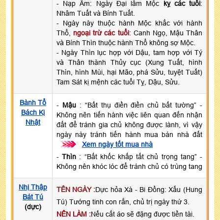
- Nạp Âm: Ngày Đại lâm Mộc
kỵ các tuổi
:
Nhâm Tuất và Bính Tuất.
- Ngày này thuộc hành Mộc khắc với hành
Thổ,
ngoại trừ các tuổi
: Canh Ngọ, Mậu Thân
và Bính Thìn thuộc hành Thổ không sợ Mộc.
- Ngày Thìn lục hợp với Dậu, tam hợp với Tý
và Thân thành Thủy cục (Xung Tuất, hình
Thìn, hình Mùi, hại Mão, phá Sửu, tuyệt Tuất)
Tam Sát kị mệnh các tuổi Tỵ, Dậu, Sửu.
Bành Tổ
-
Mậu
: “Bất thụ điền điền chủ bất tường” -
Bách Kị
Không nên tiến hành việc liên quan đến nhận
Nhật
đất để tránh gia chủ không được lành, vì vậy
ngày này tránh tiến hành mua bán nhà đất
>>>
Xem ngày tốt mua nhà
-
Thìn
: “Bất khốc khấp tất chủ trọng tang” -
Không nên khóc lóc để tránh chủ có trùng tang
Nhị Thập
TÊN NGÀY :
Dực hỏa Xà - Bi Đồng: Xấu (Hung
Bát Tú
Tú) Tướng tinh con rắn, chủ trị ngày thứ 3.
(dực)
NÊN LÀM :
Nếu cắt áo sẽ đặng được tiền tài.