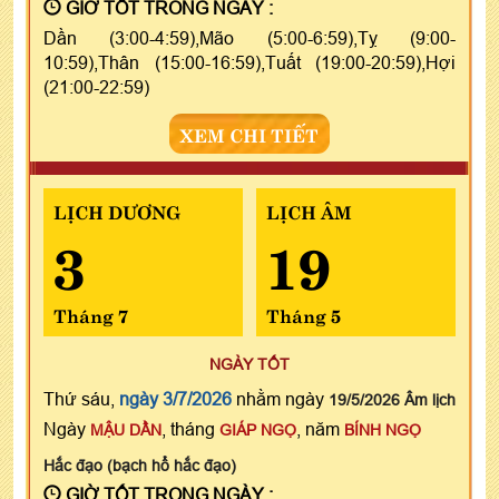
GIỜ TỐT TRONG NGÀY :
Dần (3:00-4:59),Mão (5:00-6:59),Tỵ (9:00-
10:59),Thân (15:00-16:59),Tuất (19:00-20:59),Hợi
(21:00-22:59)
XEM CHI TIẾT
LỊCH DƯƠNG
LỊCH ÂM
3
19
Tháng 7
Tháng 5
NGÀY TỐT
Thứ sáu,
ngày 3/7/2026
nhằm ngày
19/5/2026 Âm lịch
Ngày
, tháng
, năm
MẬU DẦN
GIÁP NGỌ
BÍNH NGỌ
Hắc đạo (bạch hổ hắc đạo)
GIỜ TỐT TRONG NGÀY :