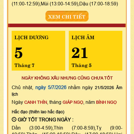
(11:00-12:59),Mùi (13:00-14:59),Dậu (17:00-18:59)
XEM CHI TIẾT
LỊCH DƯƠNG
LỊCH ÂM
5
21
Tháng 7
Tháng 5
NGÀY KHÔNG XẤU NHƯNG CŨNG CHƯA TỐT
Chủ nhật,
ngày 5/7/2026
nhằm ngày
21/5/2026 Âm
lịch
Ngày
, tháng
, năm
CANH THÌN
GIÁP NGỌ
BÍNH NGỌ
Hắc đạo (thiên lao hắc đạo)
GIỜ TỐT TRONG NGÀY :
Dần (3:00-4:59),Thìn (7:00-8:59),Tỵ (9:00-