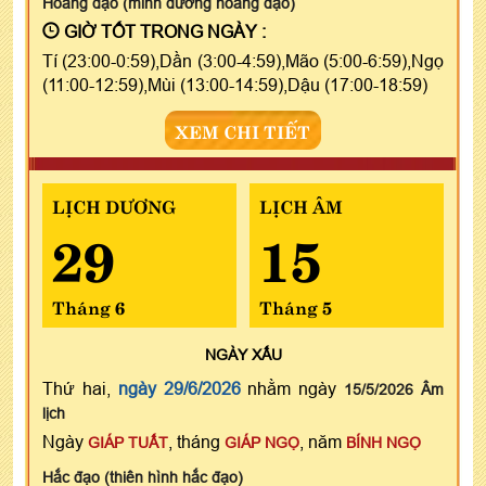
Hoàng đạo (minh đường hoàng đạo)
GIỜ TỐT TRONG NGÀY :
Tí (23:00-0:59),Dần (3:00-4:59),Mão (5:00-6:59),Ngọ
(11:00-12:59),Mùi (13:00-14:59),Dậu (17:00-18:59)
XEM CHI TIẾT
LỊCH DƯƠNG
LỊCH ÂM
29
15
Tháng 6
Tháng 5
NGÀY
XẤU
Thứ hai,
ngày 29/6/2026
nhằm ngày
15/5/2026 Âm
lịch
Ngày
, tháng
, năm
GIÁP TUẤT
GIÁP NGỌ
BÍNH NGỌ
Hắc đạo (thiên hình hắc đạo)