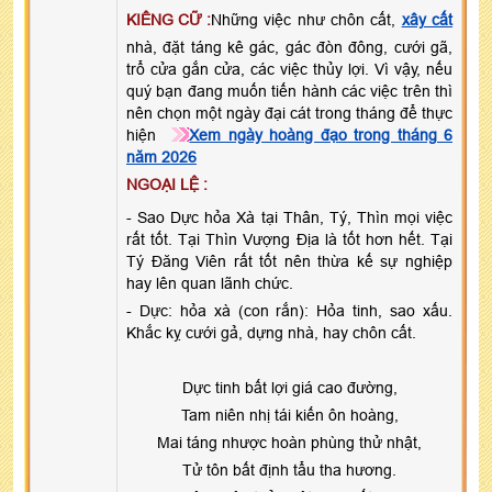
KIÊNG CỮ :
Những việc như chôn cất,
xây cất
nhà, đặt táng kê gác, gác đòn đông, cưới gã,
trổ cửa gắn cửa, các việc thủy lợi. Vì vậy, nếu
quý bạn đang muốn tiến hành các việc trên thì
nên chọn một ngày đại cát trong tháng để thực
hiện
Xem ngày hoàng đạo trong tháng 6
năm 2026
NGOẠI LỆ :
- Sao Dực hỏa Xà tại Thân, Tý, Thìn mọi việc
rất tốt. Tại Thìn Vượng Địa là tốt hơn hết. Tại
Tý Đăng Viên rất tốt nên thừa kế sự nghiệp
hay lên quan lãnh chức.
- Dực: hỏa xà (con rắn): Hỏa tinh, sao xấu.
Khắc kỵ cưới gả, dựng nhà, hay chôn cất.
Dực tinh bất lợi giá cao đường,
Tam niên nhị tái kiến ôn hoàng,
Mai táng nhược hoàn phùng thử nhật,
Tử tôn bất định tẩu tha hương.