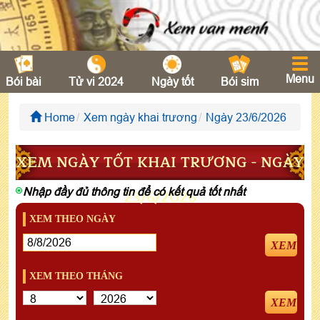
Menu
Bói bài
Tử vi 2024
Ngày tốt
Bói sim
Home
Xem ngày khai trương
Ngày 23/6/2026
XEM NGÀY TỐT KHAI TRƯƠNG - NGÀY
Nhập đầy đủ thông tin để có kết quả tốt nhất
23/6/2026
XEM THEO NGÀY
XEM
XEM THEO THÁNG
XEM