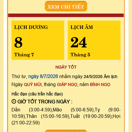
XEM CHI TIẾT
LỊCH DƯƠNG
LỊCH ÂM
8
24
Tháng 7
Tháng 5
NGÀY TỐT
Thứ tư,
ngày 8/7/2026
nhằm ngày
24/5/2026 Âm lịch
Ngày
, tháng
, năm
QUÝ MÙI
GIÁP NGỌ
BÍNH NGỌ
Hắc đạo (câu trần hắc đạo)
GIỜ TỐT TRONG NGÀY :
Dần (3:00-4:59),Mão (5:00-6:59),Tỵ (9:00-
10:59),Thân (15:00-16:59),Tuất (19:00-20:59),Hợi
(21:00-22:59)