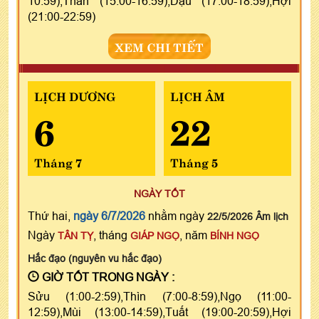
10:59),Thân (15:00-16:59),Dậu (17:00-18:59),Hợi
(21:00-22:59)
XEM CHI TIẾT
LỊCH DƯƠNG
LỊCH ÂM
6
22
Tháng 7
Tháng 5
NGÀY TỐT
Thứ hai,
ngày 6/7/2026
nhằm ngày
22/5/2026 Âm lịch
Ngày
, tháng
, năm
TÂN TỴ
GIÁP NGỌ
BÍNH NGỌ
Hắc đạo (nguyên vu hắc đạo)
GIỜ TỐT TRONG NGÀY :
Sửu (1:00-2:59),Thìn (7:00-8:59),Ngọ (11:00-
12:59),Mùi (13:00-14:59),Tuất (19:00-20:59),Hợi