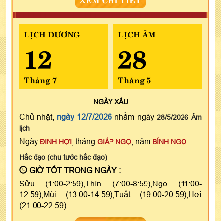
LỊCH DƯƠNG
LỊCH ÂM
12
28
Tháng 7
Tháng 5
NGÀY
XẤU
Chủ nhật,
ngày 12/7/2026
nhằm ngày
28/5/2026 Âm
lịch
Ngày
, tháng
, năm
ĐINH HỢI
GIÁP NGỌ
BÍNH NGỌ
Hắc đạo (chu tước hắc đạo)
GIỜ TỐT TRONG NGÀY :
Sửu (1:00-2:59),Thìn (7:00-8:59),Ngọ (11:00-
12:59),Mùi (13:00-14:59),Tuất (19:00-20:59),Hợi
(21:00-22:59)