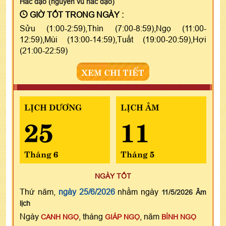
Hắc đạo (nguyên vu hắc đạo)
GIỜ TỐT TRONG NGÀY :
Sửu (1:00-2:59),Thìn (7:00-8:59),Ngọ (11:00-
12:59),Mùi (13:00-14:59),Tuất (19:00-20:59),Hợi
(21:00-22:59)
XEM CHI TIẾT
LỊCH DƯƠNG
LỊCH ÂM
25
11
Tháng 6
Tháng 5
NGÀY TỐT
Thứ năm,
ngày 25/6/2026
nhằm ngày
11/5/2026 Âm
lịch
Ngày
, tháng
, năm
CANH NGỌ
GIÁP NGỌ
BÍNH NGỌ