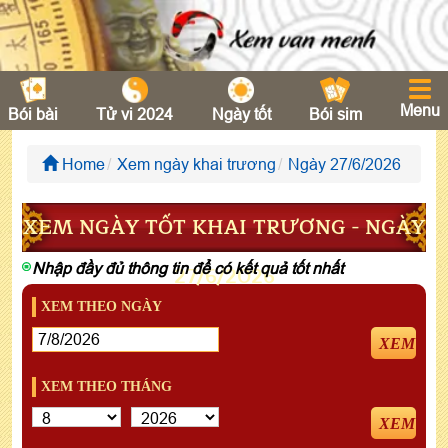
Menu
Bói bài
Tử vi 2024
Ngày tốt
Bói sim
Home
Xem ngày khai trương
Ngày 27/6/2026
XEM NGÀY TỐT KHAI TRƯƠNG - NGÀY
Nhập đầy đủ thông tin để có kết quả tốt nhất
27/6/2026
XEM THEO NGÀY
XEM
XEM THEO THÁNG
XEM