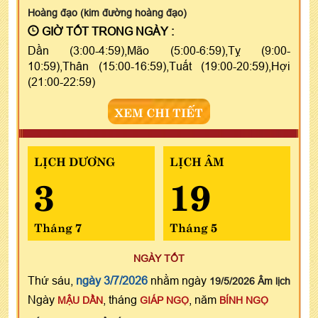
Hoàng đạo (kim đường hoàng đạo)
GIỜ TỐT TRONG NGÀY :
Dần (3:00-4:59),Mão (5:00-6:59),Tỵ (9:00-
10:59),Thân (15:00-16:59),Tuất (19:00-20:59),Hợi
(21:00-22:59)
XEM CHI TIẾT
LỊCH DƯƠNG
LỊCH ÂM
3
19
Tháng 7
Tháng 5
NGÀY TỐT
Thứ sáu,
ngày 3/7/2026
nhằm ngày
19/5/2026 Âm lịch
Ngày
, tháng
, năm
MẬU DẦN
GIÁP NGỌ
BÍNH NGỌ