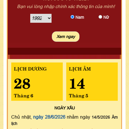
Bạn vui lòng nhập chính xác thông tin của mình!
Nam
Nữ
LỊCH DƯƠNG
LỊCH ÂM
28
14
Tháng 6
Tháng 5
NGÀY
XẤU
Chủ nhật,
ngày 28/6/2026
nhằm ngày
14/5/2026 Âm
lịch