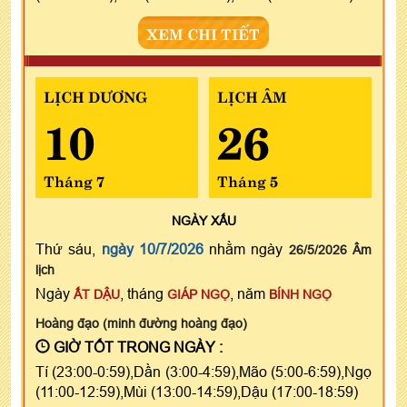
XEM CHI TIẾT
LỊCH DƯƠNG
LỊCH ÂM
10
26
Tháng 7
Tháng 5
NGÀY
XẤU
Thứ sáu,
ngày 10/7/2026
nhằm ngày
26/5/2026 Âm
lịch
Ngày
, tháng
, năm
ẤT DẬU
GIÁP NGỌ
BÍNH NGỌ
Hoàng đạo (minh đường hoàng đạo)
GIỜ TỐT TRONG NGÀY :
Tí (23:00-0:59),Dần (3:00-4:59),Mão (5:00-6:59),Ngọ
(11:00-12:59),Mùi (13:00-14:59),Dậu (17:00-18:59)