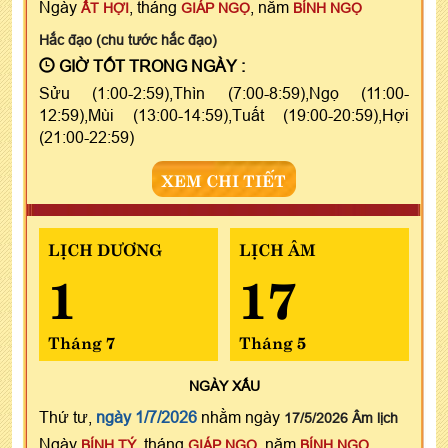
Ngày
, tháng
, năm
ẤT HỢI
GIÁP NGỌ
BÍNH NGỌ
Hắc đạo (chu tước hắc đạo)
GIỜ TỐT TRONG NGÀY :
Sửu (1:00-2:59),Thìn (7:00-8:59),Ngọ (11:00-
12:59),Mùi (13:00-14:59),Tuất (19:00-20:59),Hợi
(21:00-22:59)
XEM CHI TIẾT
LỊCH DƯƠNG
LỊCH ÂM
1
17
Tháng 7
Tháng 5
NGÀY
XẤU
Thứ tư,
ngày 1/7/2026
nhằm ngày
17/5/2026 Âm lịch
Ngày
, tháng
, năm
BÍNH TÝ
GIÁP NGỌ
BÍNH NGỌ