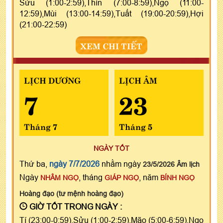
Sửu (1:00-2:59),Thìn (7:00-8:59),Ngọ (11:00-
12:59),Mùi (13:00-14:59),Tuất (19:00-20:59),Hợi
(21:00-22:59)
XEM CHI TIẾT
LỊCH DƯƠNG
LỊCH ÂM
7
23
Tháng 7
Tháng 5
NGÀY TỐT
Thứ ba,
ngày 7/7/2026
nhằm ngày
23/5/2026 Âm lịch
Ngày
, tháng
, năm
NHÂM NGỌ
GIÁP NGỌ
BÍNH NGỌ
Hoàng đạo (tư mệnh hoàng đạo)
GIỜ TỐT TRONG NGÀY :
Tí (23:00-0:59),Sửu (1:00-2:59),Mão (5:00-6:59),Ngọ