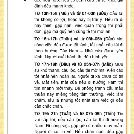
đình đều mạnh khỏe.
Từ 13h-15h (Mùi) và từ 01-03h (Sửu)
Cầu tài
thì không có lợi, hoặc hay bị trái ý. Nếu ra đi
hay thiệt, gặp nạn, việc quan trọng thì phải
đòn, gặp ma quỷ nên cúng tế thì mới an.
Từ 15h-17h (Thân) và từ 03h-05h (Dần)
Mọi
công việc đều được tốt lành, tốt nhất cầu tài đi
theo hướng Tây Nam – Nhà cửa được yên
lành. Người xuất hành thì đều bình yên.
Từ 17h-19h (Dậu) và từ 05h-07h (Mão)
Mưu
sự khó thành, cầu lộc, cầu tài mờ mịt. Kiện cáo
tốt nhất nên hoãn lại. Người đi xa chưa có tin
về. Mất tiền, mất của nếu đi hướng Nam thì
tìm nhanh mới thấy. Đề phòng tranh cãi, mâu
thuẫn hay miệng tiếng tầm thường. Việc làm
chậm, lâu la nhưng tốt nhất làm việc gì đều
cần chắc chắn.
Từ 19h-21h (Tuất) và từ 07h-09h (Thìn)
Tin
vui sắp tới, nếu cầu lộc, cầu tài thì đi hướng
Nam. Đi công việc gặp gỡ có nhiều may mắn.
Người đi có tin về. Nếu chăn nuôi đều gặp