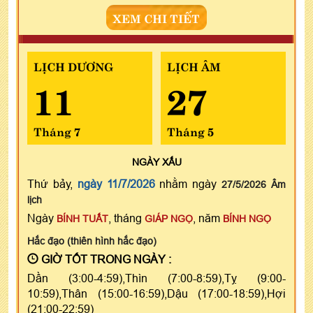
XEM CHI TIẾT
LỊCH DƯƠNG
LỊCH ÂM
11
27
Tháng 7
Tháng 5
NGÀY
XẤU
Thứ bảy,
ngày 11/7/2026
nhằm ngày
27/5/2026 Âm
lịch
Ngày
, tháng
, năm
BÍNH TUẤT
GIÁP NGỌ
BÍNH NGỌ
Hắc đạo (thiên hình hắc đạo)
GIỜ TỐT TRONG NGÀY :
Dần (3:00-4:59),Thìn (7:00-8:59),Tỵ (9:00-
10:59),Thân (15:00-16:59),Dậu (17:00-18:59),Hợi
(21:00-22:59)