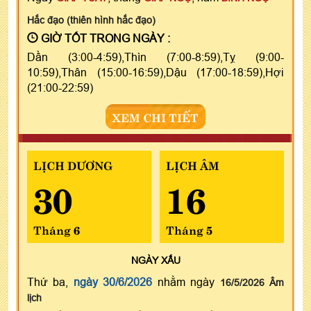
Hắc đạo (thiên hình hắc đạo)
GIỜ TỐT TRONG NGÀY :
Dần (3:00-4:59),Thìn (7:00-8:59),Tỵ (9:00-
10:59),Thân (15:00-16:59),Dậu (17:00-18:59),Hợi
(21:00-22:59)
XEM CHI TIẾT
LỊCH DƯƠNG
LỊCH ÂM
30
16
Tháng 6
Tháng 5
NGÀY
XẤU
Thứ ba,
ngày 30/6/2026
nhằm ngày
16/5/2026 Âm
lịch