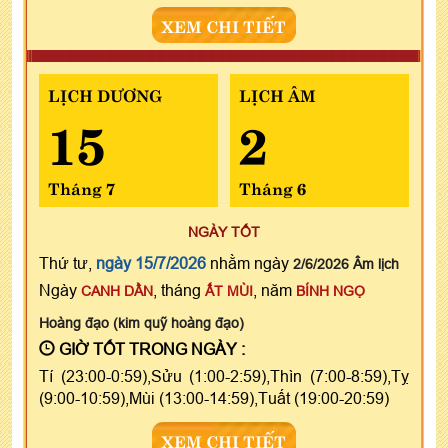
XEM CHI TIẾT
LỊCH DƯƠNG
LỊCH ÂM
15
2
Tháng 7
Tháng 6
NGÀY TỐT
Thứ tư,
ngày 15/7/2026
nhằm ngày
2/6/2026 Âm lịch
Ngày
, tháng
, năm
CANH DẦN
ẤT MÙI
BÍNH NGỌ
Hoàng đạo (kim quỹ hoàng đạo)
GIỜ TỐT TRONG NGÀY :
Tí (23:00-0:59),Sửu (1:00-2:59),Thìn (7:00-8:59),Tỵ
(9:00-10:59),Mùi (13:00-14:59),Tuất (19:00-20:59)
XEM CHI TIẾT