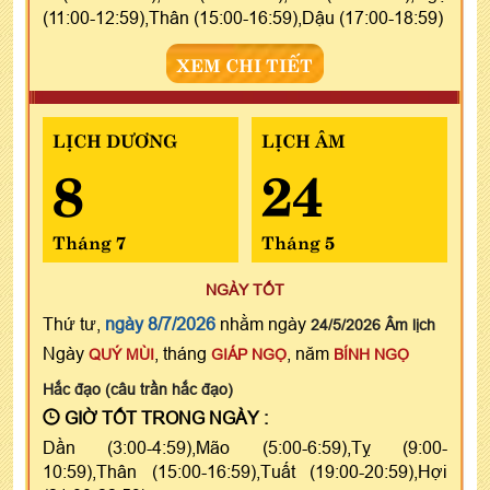
(11:00-12:59),Thân (15:00-16:59),Dậu (17:00-18:59)
XEM CHI TIẾT
LỊCH DƯƠNG
LỊCH ÂM
8
24
Tháng 7
Tháng 5
NGÀY TỐT
Thứ tư,
ngày 8/7/2026
nhằm ngày
24/5/2026 Âm lịch
Ngày
, tháng
, năm
QUÝ MÙI
GIÁP NGỌ
BÍNH NGỌ
Hắc đạo (câu trần hắc đạo)
GIỜ TỐT TRONG NGÀY :
Dần (3:00-4:59),Mão (5:00-6:59),Tỵ (9:00-
10:59),Thân (15:00-16:59),Tuất (19:00-20:59),Hợi