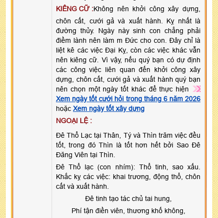
KIÊNG CỮ :
Không nên khởi công xây dựng,
chôn cất, cưới gả và xuất hành. Kỵ nhất là
đường thủy. Ngày này sinh con chẳng phải
điềm lành nên làm m Đức cho con. Đây chỉ là
liệt kê các việc Đại Kỵ, còn các việc khác vẫn
nên kiêng cữ. Vì vậy, nếu quý bạn có dự định
các công việc liên quan đến khởi công xây
dựng, chôn cất, cưới gả và xuất hành quý bạn
nên chọn một ngày tốt khác để thực hiện
Xem ngày tốt cưới hỏi trong tháng 6 năm 2026
hoặc
Xem ngày tốt xây dựng
NGOẠI LỆ :
Đê Thổ Lạc tại Thân, Tý và Thìn trăm việc đều
tốt, trong đó Thìn là tốt hơn hết bởi Sao Đê
Đăng Viên tại Thìn.
Đê Thổ lạc (con nhím): Thổ tinh, sao xấu.
Khắc kỵ các việc: khai trương, động thổ, chôn
cất và xuất hành.
Đê tinh tạo tác chủ tai hung,
Phí tận điền viên, thương khố không,