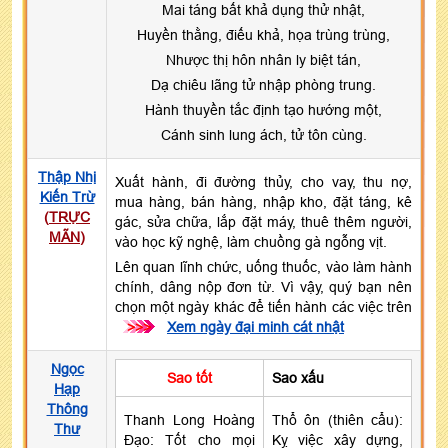
Mai táng bất khả dụng thử nhật,
Huyền thằng, điếu khả, họa trùng trùng,
Nhược thị hôn nhân ly biệt tán,
Dạ chiêu lãng tử nhập phòng trung.
Hành thuyền tắc định tạo hướng một,
Cánh sinh lung ách, tử tôn cùng.
Thập Nhị
Xuất hành, đi đường thủy, cho vay, thu nợ,
Kiến Trừ
mua hàng, bán hàng, nhập kho, đặt táng, kê
(
TRỰC
gác, sửa chữa, lắp đặt máy, thuê thêm người,
MÃN
)
vào học kỹ nghệ, làm chuồng gà ngỗng vịt.
Lên quan lĩnh chức, uống thuốc, vào làm hành
chính, dâng nộp đơn từ. Vì vậy, quý bạn nên
chọn một ngày khác để tiến hành các việc trên
>>>
Xem ngày đại minh cát nhật
Ngọc
Sao tốt
Sao xấu
Hạp
Thông
Thanh Long Hoàng
Thổ ôn (thiên cẩu):
Thư
Đạo: Tốt cho mọi
Kỵ việc xây dựng,