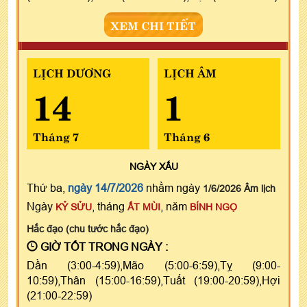
XEM CHI TIẾT
LỊCH DƯƠNG
LỊCH ÂM
14
1
Tháng 7
Tháng 6
NGÀY
XẤU
Thứ ba,
ngày 14/7/2026
nhằm ngày
1/6/2026 Âm lịch
Ngày
, tháng
, năm
KỶ SỬU
ẤT MÙI
BÍNH NGỌ
Hắc đạo (chu tước hắc đạo)
GIỜ TỐT TRONG NGÀY :
Dần (3:00-4:59),Mão (5:00-6:59),Tỵ (9:00-
10:59),Thân (15:00-16:59),Tuất (19:00-20:59),Hợi
(21:00-22:59)