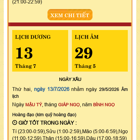
(21:00-22:59)
XEM CHI TIẾT
LỊCH DƯƠNG
LỊCH ÂM
13
29
Tháng 7
Tháng 5
NGÀY
XẤU
Thứ hai,
ngày 13/7/2026
nhằm ngày
29/5/2026 Âm
lịch
Ngày
, tháng
, năm
MẬU TÝ
GIÁP NGỌ
BÍNH NGỌ
Hoàng đạo (kim quỹ hoàng đạo)
GIỜ TỐT TRONG NGÀY :
Tí (23:00-0:59),Sửu (1:00-2:59),Mão (5:00-6:59),Ngọ
(11:00-12:59),Thân (15:00-16:59),Dậu (17:00-18:59)