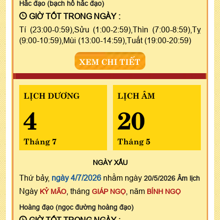
Hắc đạo (bạch hổ hắc đạo)
GIỜ TỐT TRONG NGÀY :
Tí (23:00-0:59),Sửu (1:00-2:59),Thìn (7:00-8:59),Tỵ
(9:00-10:59),Mùi (13:00-14:59),Tuất (19:00-20:59)
XEM CHI TIẾT
LỊCH DƯƠNG
LỊCH ÂM
4
20
Tháng 7
Tháng 5
NGÀY
XẤU
Thứ bảy,
ngày 4/7/2026
nhằm ngày
20/5/2026 Âm lịch
Ngày
, tháng
, năm
KỶ MÃO
GIÁP NGỌ
BÍNH NGỌ
Hoàng đạo (ngọc đường hoàng đạo)
GIỜ TỐT TRONG NGÀY :