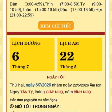
Dần (3:00-4:59),Thìn (7:00-8:59),Tỵ (9:00-
10:59),Thân (15:00-16:59),Dậu (17:00-18:59),Hợi
(21:00-22:59)
XEM CHI TIẾT
LỊCH DƯƠNG
LỊCH ÂM
6
22
Tháng 7
Tháng 5
NGÀY TỐT
Thứ hai,
ngày 6/7/2026
nhằm ngày
22/5/2026 Âm lịch
Ngày
, tháng
, năm
TÂN TỴ
GIÁP NGỌ
BÍNH NGỌ
Hắc đạo (nguyên vu hắc đạo)
GIỜ TỐT TRONG NGÀY :