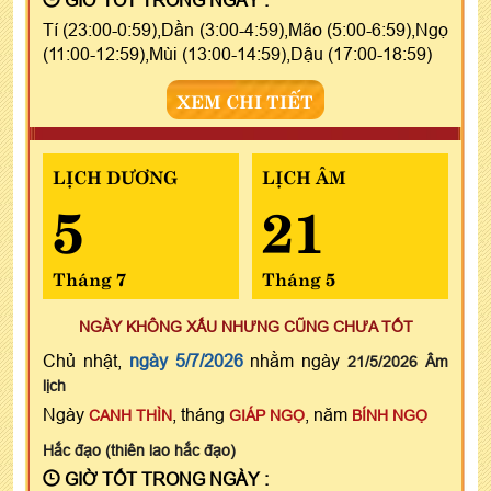
Tí (23:00-0:59),Dần (3:00-4:59),Mão (5:00-6:59),Ngọ
(11:00-12:59),Mùi (13:00-14:59),Dậu (17:00-18:59)
XEM CHI TIẾT
LỊCH DƯƠNG
LỊCH ÂM
5
21
Tháng 7
Tháng 5
NGÀY KHÔNG XẤU NHƯNG CŨNG CHƯA TỐT
Chủ nhật,
ngày 5/7/2026
nhằm ngày
21/5/2026 Âm
lịch
Ngày
, tháng
, năm
CANH THÌN
GIÁP NGỌ
BÍNH NGỌ
Hắc đạo (thiên lao hắc đạo)
GIỜ TỐT TRONG NGÀY :