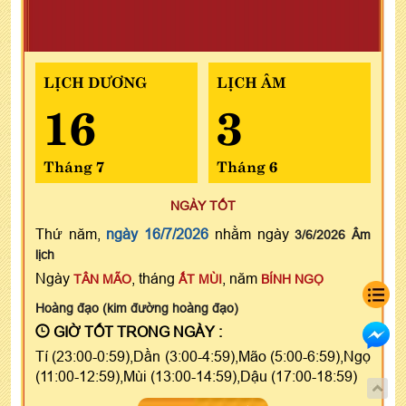
LỊCH DƯƠNG
LỊCH ÂM
16
3
Tháng 7
Tháng 6
NGÀY TỐT
Thứ năm,
ngày 16/7/2026
nhằm ngày
3/6/2026 Âm
lịch
Ngày
, tháng
, năm
TÂN MÃO
ẤT MÙI
BÍNH NGỌ
Hoàng đạo (kim đường hoàng đạo)
GIỜ TỐT TRONG NGÀY :
Tí (23:00-0:59),Dần (3:00-4:59),Mão (5:00-6:59),Ngọ
(11:00-12:59),Mùi (13:00-14:59),Dậu (17:00-18:59)