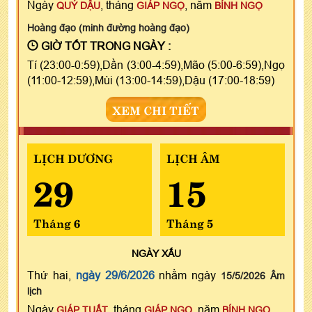
Ngày
, tháng
, năm
QUÝ DẬU
GIÁP NGỌ
BÍNH NGỌ
Hoàng đạo (minh đường hoàng đạo)
GIỜ TỐT TRONG NGÀY :
Tí (23:00-0:59),Dần (3:00-4:59),Mão (5:00-6:59),Ngọ
(11:00-12:59),Mùi (13:00-14:59),Dậu (17:00-18:59)
XEM CHI TIẾT
LỊCH DƯƠNG
LỊCH ÂM
29
15
Tháng 6
Tháng 5
NGÀY
XẤU
Thứ hai,
ngày 29/6/2026
nhằm ngày
15/5/2026 Âm
lịch
Ngày
, tháng
, năm
GIÁP TUẤT
GIÁP NGỌ
BÍNH NGỌ