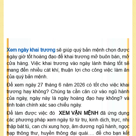
Xem ngày khai trương
sẽ giúp quý bản mệnh chọn được
ngày giờ tốt hoàng đạo để khai trương mở buôn bán, mở
cửa hàng. Việc khai trương vào ngày lành tháng tốt sẽ
mang đến nhiều cát khí, thuận lợi cho công việc làm ăn
của quý bản mệnh.
Để xem ngày 27 tháng 6 năm 2026 có tốt cho việc khai
trương hay không? Chúng ta cần căn cứ vào ngũ hành
của ngày, ngày này là ngày hoàng đạo hay không? và
tính toán chính xác sao chiếu ngày.
Để làm được việc đó
XEM VẬN MỆNH
đã ứng dụng
các phương pháp xem ngày từ tứ trụ, kinh dịch, trực, nhị
thập bát tú, can chi xung hợp, âm dương ngũ hành, ngọc
hạp thông thư, huyền thông đại quái…. để cho bạn kết