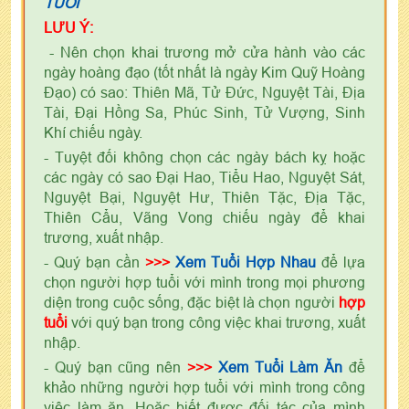
TUỔI
LƯU Ý:
- Nên chọn khai trương mở cửa hành vào các
ngày hoàng đạo (tốt nhất là ngày Kim Quỹ Hoàng
Đạo) có sao: Thiên Mã, Tử Đức, Nguyệt Tài, Địa
Tài, Đại Hồng Sa, Phúc Sinh, Tử Vượng, Sinh
Khí chiếu ngày.
- Tuyệt đối không chọn các ngày bách kỵ hoặc
các ngày có sao Đại Hao, Tiểu Hao, Nguyệt Sát,
Nguyệt Bại, Nguyệt Hư, Thiên Tặc, Địa Tặc,
Thiên Cẩu, Vãng Vong chiếu ngày để khai
trương, xuất nhập.
- Quý bạn cần
>>>
Xem Tuổi Hợp Nhau
để lựa
chọn người hợp tuổi với mình trong mọi phương
diện trong cuộc sống, đặc biệt là chọn người
hợp
tuổi
với quý bạn trong công việc khai trương, xuất
nhập.
- Quý bạn cũng nên
>>>
Xem Tuổi Làm Ăn
để
khảo những người hợp tuổi với mình trong công
việc làm ăn. Hoặc biết được đối tác của mình