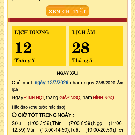
XEM CHI TIẾT
LỊCH DƯƠNG
LỊCH ÂM
12
28
Tháng 7
Tháng 5
NGÀY
XẤU
Chủ nhật,
ngày 12/7/2026
nhằm ngày
28/5/2026 Âm
lịch
Ngày
, tháng
, năm
ĐINH HỢI
GIÁP NGỌ
BÍNH NGỌ
Hắc đạo (chu tước hắc đạo)
GIỜ TỐT TRONG NGÀY :
Sửu (1:00-2:59),Thìn (7:00-8:59),Ngọ (11:00-
12:59),Mùi (13:00-14:59),Tuất (19:00-20:59),Hợi