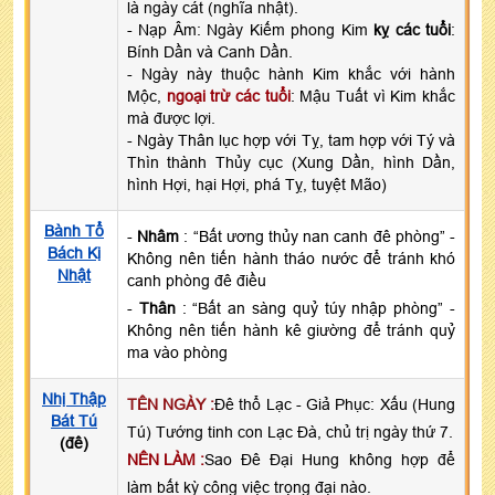
là ngày cát (nghĩa nhật).
- Nạp Âm: Ngày Kiếm phong Kim
kỵ các tuổi
:
Bính Dần và Canh Dần.
- Ngày này thuộc hành Kim khắc với hành
Mộc,
ngoại trừ các tuổi
: Mậu Tuất vì Kim khắc
mà được lợi.
- Ngày Thân lục hợp với Tỵ, tam hợp với Tý và
Thìn thành Thủy cục (Xung Dần, hình Dần,
hình Hợi, hại Hợi, phá Tỵ, tuyệt Mão)
Bành Tổ
-
Nhâm
: “Bất ương thủy nan canh đê phòng” -
Bách Kị
Không nên tiến hành tháo nước để tránh khó
Nhật
canh phòng đê điều
-
Thân
: “Bất an sàng quỷ túy nhập phòng” -
Không nên tiến hành kê giường để tránh quỷ
ma vào phòng
Nhị Thập
TÊN NGÀY :
Đê thổ Lạc - Giả Phục: Xấu (Hung
Bát Tú
Tú) Tướng tinh con Lạc Đà, chủ trị ngày thứ 7.
(đê)
NÊN LÀM :
Sao Đê Đại Hung không hợp để
làm bất kỳ công việc trọng đại nào.