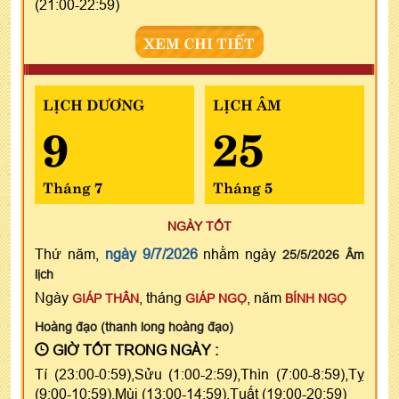
(21:00-22:59)
XEM CHI TIẾT
LỊCH DƯƠNG
LỊCH ÂM
9
25
Tháng 7
Tháng 5
NGÀY TỐT
Thứ năm,
ngày 9/7/2026
nhằm ngày
25/5/2026 Âm
lịch
Ngày
, tháng
, năm
GIÁP THÂN
GIÁP NGỌ
BÍNH NGỌ
Hoàng đạo (thanh long hoàng đạo)
GIỜ TỐT TRONG NGÀY :
Tí (23:00-0:59),Sửu (1:00-2:59),Thìn (7:00-8:59),Tỵ
(9:00-10:59),Mùi (13:00-14:59),Tuất (19:00-20:59)