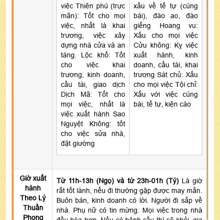
việc Thiên phú (trực
xấu về tế tự (cúng
mãn): Tốt cho mọi
bái), đào ao, đào
việc, nhất là khai
giếng Hoang vu:
trương, việc xây
Xấu cho mọi việc
dựng nhà cửa và an
Cửu không: Kỵ việc
táng. Lộc khố: Tốt
xuất hành, kinh
cho việc khai
doanh, cầu tài, khai
trương, kinh doanh,
trương Sát chủ: Xấu
cầu tài, giao dịch
cho mọi việc Tội chỉ:
Dịch Mã: Tốt cho
Xấu với việc cúng
mọi việc, nhất là
bái, tế tự, kiện cáo
việc xuất hành Sao
Nguyệt Không: tốt
cho việc sửa nhà,
đặt giường
Giờ xuất
Từ 11h-13h (Ngọ) và từ 23h-01h (Tý)
Là giờ
hành
rất tốt lành, nếu đi thường gặp được may mắn.
Theo Lý
Buôn bán, kinh doanh có lời. Người đi sắp về
Thuần
nhà. Phụ nữ có tin mừng. Mọi việc trong nhà
Phong
đều hòa hợp. Nếu có bệnh cầu thì sẽ khỏi, gia