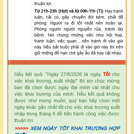
thuận lợi.
Từ 21h-23h (Hợi) và từ 09h-11h (Tị)
Hay tranh
luận, cãi cọ, gây chuyện đói kém, phải đề
phòng. Người ra đi tốt nhất nên hoãn lại.
Phòng người người nguyền rủa, tránh lây
bệnh. Nói chung những việc như hội họp,
tranh luận, việc quan,…nên tránh đi vào giờ
này. Nếu bắt buộc phải đi vào giờ này thì nên
giữ miệng để hạn ché gây ẩu đả hay cãi nhau.
Nếu kết quả: "Ngày 27/6/2026 là ngày
Tốt
cho
việc khai trương, xuất nhập" thì xin chúc mừng
bạn đã chọn được ngày đại minh cát nhật cho
việc khai trương của mình. Nếu kết quả không
được như mong muốn, quý bạn hãy chọn một
ngày khác gần nhất tốt cho việc khai trương xuất
nhập trong tháng 6 để tiến hành công việc được
thuận lợi.
>>>>>
XEM NGÀY TỐT KHAI TRƯƠNG HỢP