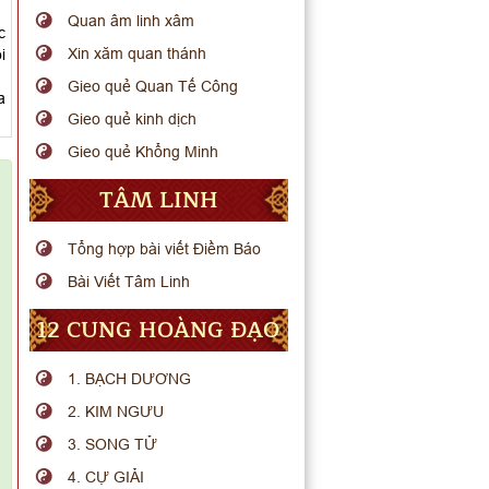
Quan âm linh xâm
c
Xin xăm quan thánh
i
Gieo quẻ Quan Tế Công
a
Gieo quẻ kinh dịch
Gieo quẻ Khổng Minh
TÂM LINH
Tổng hợp bài viết Điềm Báo
Bài Viết Tâm Linh
12 CUNG HOÀNG ĐẠO
1. BẠCH DƯƠNG
2. KIM NGƯU
3. SONG TỬ
4. CỰ GIẢI