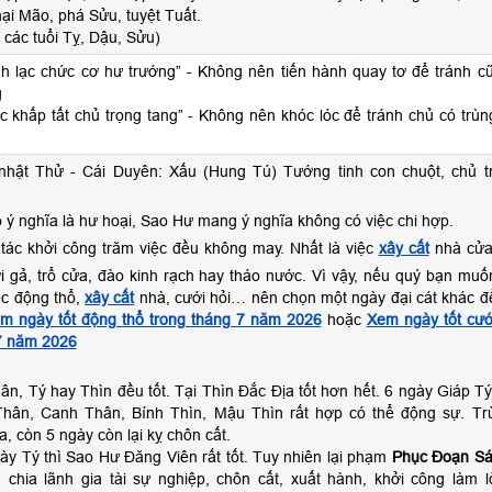
hại Mão, phá Sửu, tuyệt Tuất.
các tuổi Tỵ, Dậu, Sửu)
nh lạc chức cơ hư trướng” - Không nên tiến hành quay tơ để tránh cũ
g
c khấp tất chủ trọng tang” - Không nên khóc lóc để tránh chủ có trùn
nhật Thử - Cái Duyên: Xấu (Hung Tú) Tướng tinh con chuột, chủ tr
 ý nghĩa là hư hoại, Sao Hư mang ý nghĩa không có việc chi hợp.
tác khởi công trăm việc đều không may. Nhất là việc
xây cất
nhà cửa
i gả, trổ cửa, đào kinh rạch hay tháo nước. Vì vậy, nếu quý bạn muố
ệc động thổ,
xây cất
nhà, cưới hỏi… nên chọn một ngày đại cát khác đ
m ngày tốt động thổ trong tháng 7 năm 2026
hoặc
Xem ngày tốt cướ
 7 năm 2026
n, Tý hay Thìn đều tốt. Tại Thìn Đắc Địa tốt hơn hết. 6 ngày Giáp Tý
hân, Canh Thân, Bính Thìn, Mậu Thìn rất hợp có thể động sự. Tr
, còn 5 ngày còn lại kỵ chôn cất.
ày Tý thì Sao Hư Đăng Viên rất tốt. Tuy nhiên lại phạm
Phục Đoạn Sá
 chia lãnh gia tài sự nghiệp, chôn cất, xuất hành, khởi công làm l