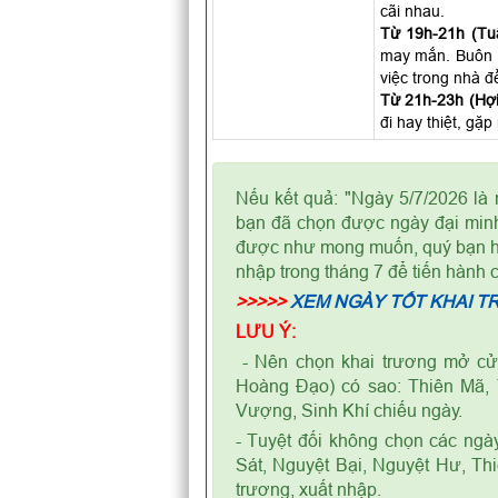
cãi nhau.
Từ 19h-21h (Tuấ
may mắn. Buôn b
việc trong nhà đ
Từ 21h-23h (Hợi)
đi hay thiệt, gặ
Nếu kết quả: "Ngày 5/7/2026 là
bạn đã chọn được ngày đại minh
được như mong muốn, quý bạn hãy
nhập trong tháng 7 để tiến hành 
>>>>>
XEM NGÀY TỐT KHAI T
LƯU Ý:
- Nên chọn khai trương mở cửa
Hoàng Đạo) có sao: Thiên Mã, 
Vượng, Sinh Khí chiếu ngày.
- Tuyệt đối không chọn các ngà
Sát, Nguyệt Bại, Nguyệt Hư, Th
trương, xuất nhập.