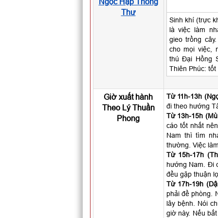
Ngọc Hạp Thông
Thư
Sinh khí (trực k
là việc làm n
gieo trồng cây.
cho mọi việc, 
thú Đại Hồng 
Thiên Phúc: tốt
Giờ xuất hành
Từ 11h-13h (Ngọ
đi theo hướng T
Theo Lý Thuần
Từ 13h-15h (Mùi
Phong
cáo tốt nhất nên
Nam thì tìm nh
thường. Việc làm
Từ 15h-17h (Th
hướng Nam. Đi c
đều gặp thuận lợ
Từ 17h-19h (Dậ
phải đề phòng. N
lây bệnh. Nói c
giờ này. Nếu bắt