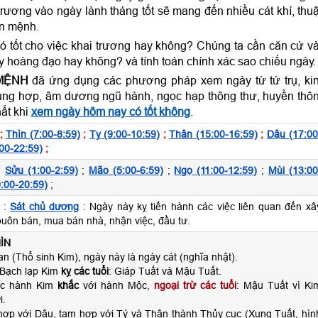
rương vào ngày lành tháng tốt sẽ mang đến nhiều cát khí, thu
ản mệnh.
 tốt cho việc khai trương hay không? Chúng ta cần căn cứ v
y hoàng đạo hay không? và tính toán chính xác sao chiếu ngày
MỆNH
đã ứng dụng các phương pháp xem ngày từ tứ trụ, ki
hi xung hợp, âm dương ngũ hành, ngọc hạp thông thư, huyền thô
hất khi
xem ngày hôm nay có tốt không
.
;
Thìn (7:00-8:59)
;
Tỵ (9:00-10:59)
;
Thân (15:00-16:59)
;
Dậu (17:00
00-22:59)
;
;
Sửu (1:00-2:59)
;
Mão (5:00-6:59)
;
Ngọ (11:00-12:59)
;
Mùi (13:00
:00-20:59)
;
 :
Sát chủ dương
: Ngày này kỵ tiến hành các việc liên quan đến xâ
buôn bán, mua bán nhà, nhận việc, đầu tư.
ÌN
n (Thổ sinh Kim), ngày này là ngày cát (nghĩa nhật).
 Bạch lạp Kim
kỵ các tuổi
: Giáp Tuất và Mậu Tuất.
ộc hành Kim
khắc
với hành Mộc,
ngoại trừ các tuổi
: Mậu Tuất vì Ki
i.
 hợp với Dậu, tam hợp với Tý và Thân thành Thủy cục (Xung Tuất, hìn