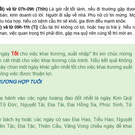
t) và từ 07h-09h (Thìn)
Là giờ rất tốt lành, nếu đi thường gặp đượ
án, kinh doanh có lời. Người đi sắp về nhà. Phụ nữ có tin mừng. Mọ
ều hòa hợp. Nếu có bệnh cầu thì sẽ khỏi, gia đình đều mạnh khỏe.
 và từ 09h-11h (Tị)
Cầu tài thì không có lợi, hoặc hay bị trái ý. Nếu r
p nạn, việc quan trọng thì phải đòn, gặp ma quỷ nên cúng tế thì mới an.
 ngày
Tốt
cho việc khai trương, xuất nhập" thì xin chúc mừng
 cát nhật cho việc khai trương của mình. Nếu kết quả không
 chọn một ngày khác gần nhất tốt cho việc khai trương xuất
công việc được thuận lợi.
RƯƠNG HỢP TUỔI
 hành vào các ngày hoàng đạo (tốt nhất là ngày Kim Quỹ
Tử Đức, Nguyệt Tài, Địa Tài, Đại Hồng Sa, Phúc Sinh, Tử
y bách kỵ hoặc các ngày có sao Đại Hao, Tiểu Hao, Nguyệt
iên Tặc, Địa Tặc, Thiên Cẩu, Vãng Vong chiếu ngày để khai