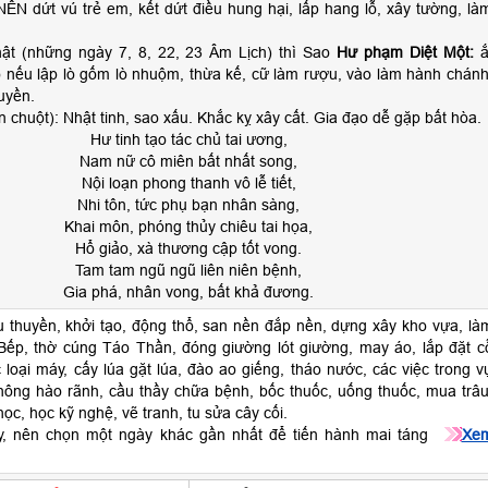
ÊN dứt vú trẻ em, kết dứt điều hung hại, lấp hang lỗ, xây tường, là
ật (những ngày 7, 8, 22, 23 Âm Lịch) thì Sao
Hư phạm Diệt Một:
ắ
o nếu lập lò gốm lò nhuộm, thừa kế, cữ làm rượu, vào làm hành chánh
huyền.
n chuột): Nhật tinh, sao xấu. Khắc kỵ xây cất. Gia đạo dễ gặp bất hòa.
Hư tinh tạo tác chủ tai ương,
Nam nữ cô miên bất nhất song,
Nội loạn phong thanh vô lễ tiết,
Nhi tôn, tức phụ bạn nhân sàng,
Khai môn, phóng thủy chiêu tai họa,
Hổ giảo, xà thương cập tốt vong.
Tam tam ngũ ngũ liên niên bệnh,
Gia phá, nhân vong, bất khả đương.
u thuyền, khởi tạo, động thổ, san nền đắp nền, dựng xây kho vựa, là
ếp, thờ cúng Táo Thần, đóng giường lót giường, may áo, lắp đặt c
loại máy, cấy lúa gặt lúa, đào ao giếng, tháo nước, các việc trong v
hông hào rãnh, cầu thầy chữa bệnh, bốc thuốc, uống thuốc, mua trâu
ọc, học kỹ nghệ, vẽ tranh, tu sửa cây cối.
ậy, nên chọn một ngày khác gần nhất để tiến hành mai táng
Xe