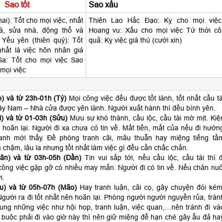
Sao tốt
Sao xấu
hai): Tốt cho mọi việc, nhất
Thiên Lao Hắc Đạo: Kỵ cho mọi việc
hà, sửa nhà, động thổ và
Hoang vu: Xấu cho mọi việc Tứ thời cô
 Yếu yên (thiên quý): Tốt
quả: Kỵ việc giá thú (cưới xin)
nhất là việc hôn nhân giá
Sa: Tốt cho mọi việc Sao
 mọi việc
) và từ 23h-01h (Tý)
Mọi công việc đều được tốt lành, tốt nhất cầu tà
ây Nam – Nhà cửa được yên lành. Người xuất hành thì đều bình yên.
) và từ 01-03h (Sửu)
Mưu sự khó thành, cầu lộc, cầu tài mờ mịt. Kiệ
 hoãn lại. Người đi xa chưa có tin về. Mất tiền, mất của nếu đi hướn
anh mới thấy. Đề phòng tranh cãi, mâu thuẫn hay miệng tiếng tầ
 chậm, lâu la nhưng tốt nhất làm việc gì đều cần chắc chắn.
ân) và từ 03h-05h (Dần)
Tin vui sắp tới, nếu cầu lộc, cầu tài thì đ
ông việc gặp gỡ có nhiều may mắn. Người đi có tin về. Nếu chăn nuô
i.
u) và từ 05h-07h (Mão)
Hay tranh luận, cãi cọ, gây chuyện đói kém
gười ra đi tốt nhất nên hoãn lại. Phòng người người nguyền rủa, trán
hung những việc như hội họp, tranh luận, việc quan,…nên tránh đi và
 buộc phải đi vào giờ này thì nên giữ miệng để hạn ché gây ẩu đả ha