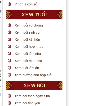
m
Ý nghĩa con số
t
XEM TUỔI
,
Xem tuổi vợ chồng
Xem tuổi sinh con
Xem tuổi kết hôn
Xem tuổi hợp nhau
Xem tuổi làm nhà
Xem tuổi mua nhà
Xem tuổi làm ăn
m
Xem hướng nhà hợp tuổi
ỗ
ụ
XEM BÓI
,
m
Xem bói theo ngày sinh
Xem bói tình yêu