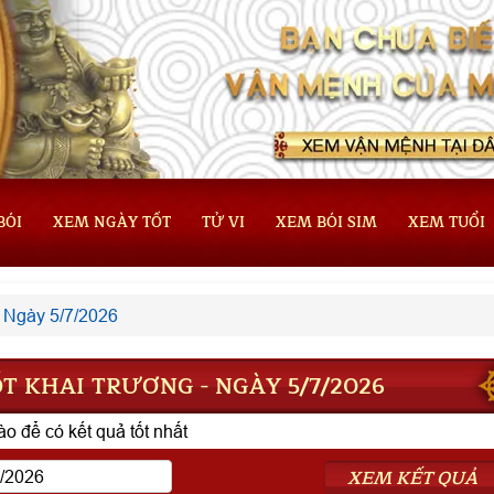
BÓI
XEM NGÀY TỐT
TỬ VI
XEM BÓI SIM
XEM TUỔI
Ngày 5/7/2026
T KHAI TRƯƠNG - NGÀY 5/7/2026
o để có kết quả tốt nhất
XEM KẾT QUẢ