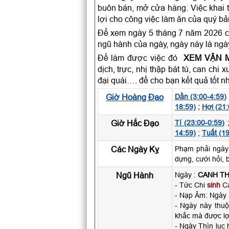
buôn bán, mở cửa hàng. Việc khai t
lợi cho công việc làm ăn của quý b
Để xem ngày 5 tháng 7 năm 2026 có
ngũ hành của ngày, ngày này là ngà
Để làm được việc đó
XEM VẬN 
dịch, trực, nhị thập bát tú, can c
đại quái…. để cho bạn kết quả tốt n
Giờ Hoàng Đạo
Dần (3:00-4:59)
18:59)
;
Hợi (21:
Giờ Hắc Đạo
Tí (23:00-0:59)
14:59)
;
Tuất (19
Các Ngày Kỵ
Phạm phải ngày
dựng, cưới hỏi, 
Ngũ Hành
Ngày :
CANH TH
- Tức Chi
sinh
Ca
- Nạp Âm: Ngày
- Ngày này thu
khắc mà được lợ
- Ngày Thìn lục