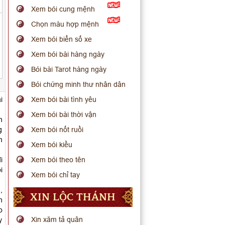
Xem bói cung mệnh
Chọn màu hợp mệnh
Xem bói biển số xe
Xem bói bài hàng ngày
Bói bài Tarot hàng ngày
Bói chứng minh thư nhân dân
i
Xem bói bài tình yêu
Xem bói bài thời vận
n
g
Xem bói nốt ruồi
m
Xem bói kiều
i
Xem bói theo tên
i
Xem bói chỉ tay
,
XIN LỘC THÁNH
h
o
Xin xăm tả quân
y