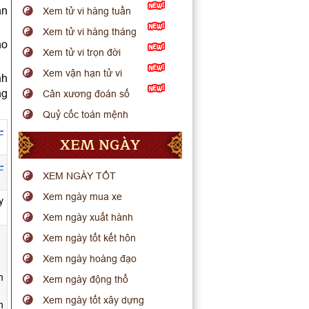
ận
Xem tử vi hàng tuần
Xem tử vi hàng tháng
ào
Xem tử vi trọn đời
.
Xem vận hạn tử vi
nh
ng
Cân xương đoán số
Quỷ cốc toán mệnh
-
XEM NGÀY
-
XEM NGÀY TỐT
Xem ngày mua xe
y
Xem ngày xuất hành
Xem ngày tốt kết hôn
Xem ngày hoàng đạo
m
Xem ngày động thổ
Xem ngày tốt xây dựng
h