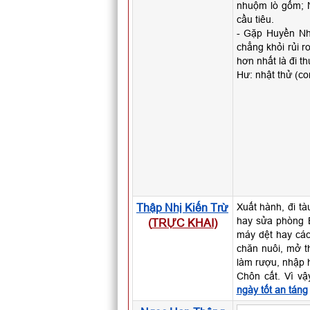
nhuộm lò gốm; N
cầu tiêu.
- Gặp Huyền Nh
chẳng khỏi rủi r
hơn nhất là đi t
Hư: nhật thử (co
Thập Nhị Kiến Trừ
Xuất hành, đi tà
hay sửa phòng B
(
TRỰC KHAI
)
máy dệt hay các 
chăn nuôi, mở t
làm rượu, nhập h
Chôn cất. Vì v
ngày tốt an táng