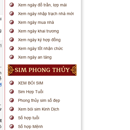
Xem ngày đổ trần, lợp mái
Xem ngày nhập trạch nhà mới
i
Xem ngày mua nhà
g
Xem ngày khai trương
Xem ngày ký hợp đồng
ị
Xem ngày tốt nhận chức
Xem ngày an táng
,
SIM PHONG THỦY
n
ể
XEM BÓI SIM
i
Sim Hợp Tuổi
Phong thủy sim số đẹp
,
ừ
Xem bói sim Kinh Dịch
Số hợp tuổi
t
ò
Số hợp Mệnh