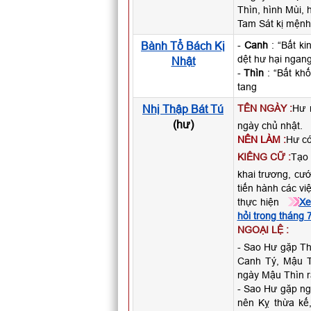
Thìn, hình Mùi, 
Tam Sát kị mệnh 
Bành Tổ Bách Kị
-
Canh
: “Bất ki
dệt hư hại ngan
Nhật
-
Thìn
: “Bất khố
tang
Nhị Thập Bát Tú
TÊN NGÀY :
Hư 
(hư)
ngày chủ nhật.
NÊN LÀM :
Hư có
KIÊNG CỮ :
Tạo 
khai trương, cướ
tiến hành các vi
thực hiện
Xe
hỏi trong tháng
NGOẠI LỆ :
- Sao Hư gặp Thâ
Canh Tý, Mậu T
ngày Mậu Thìn ra
- Sao Hư gặp ng
nên Kỵ thừa kế,