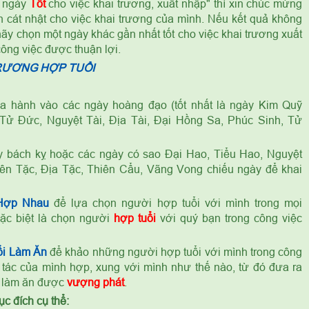
à ngày
Tốt
cho việc khai trương, xuất nhập" thì xin chúc mừng
 cát nhật cho việc khai trương của mình. Nếu kết quả không
 chọn một ngày khác gần nhất tốt cho việc khai trương xuất
công việc được thuận lợi.
RƯƠNG HỢP TUỔI
 hành vào các ngày hoàng đạo (tốt nhất là ngày Kim Quỹ
Tử Đức, Nguyệt Tài, Địa Tài, Đại Hồng Sa, Phúc Sinh, Tử
y bách kỵ hoặc các ngày có sao Đại Hao, Tiểu Hao, Nguyệt
iên Tặc, Địa Tặc, Thiên Cẩu, Vãng Vong chiếu ngày để khai
Hợp Nhau
để lựa chọn người hợp tuổi với mình trong mọi
ặc biệt là chọn người
hợp tuổi
với quý bạn trong công việc
i Làm Ăn
để khảo những người hợp tuổi với mình trong công
 tác của mình hợp, xung với mình như thế nào, từ đó đưa ra
c làm ăn được
vượng phát
.
c đích cụ thể: