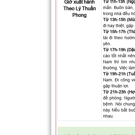
Giờ xuất hành
Từ 11h-13h (Ngọ
mắn. Buôn bán, 
Theo Lý Thuần
trong nhà đều hò
Phong
Từ 13h-15h (Mùi
đi hay thiệt, gặ
Từ 15h-17h (Thâ
tài đi theo hướ
yên.
Từ 17h-19h (Dậu
cáo tốt nhất nên
Nam thì tìm nh
thường. Việc làm
Từ 19h-21h (Tuấ
Nam. Đi công vi
gặp thuận lợi.
Từ 21h-23h (Hợi
đề phòng. Người 
bệnh. Nói chung
này. Nếu bắt buộ
nhau.