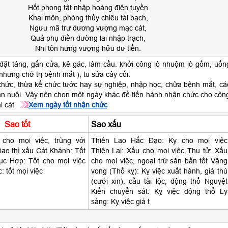
Hốt phong tật nhập hoàng điên tuyền
Khai môn, phóng thủy chiêu tài bạch,
Ngưu mã trư dương vượng mạc cát,
Quả phụ điền đường lai nhập trạch,
Nhi tôn hưng vượng hữu dư tiền.
đặt táng, gắn cửa, kê gác, làm cầu. khởi công lò nhuộm lò gốm, uốn
 nhưng chớ trị bệnh mắt ), tu sửa cây cối.
hức, thừa kế chức tước hay sự nghiệp, nhập học, chữa bệnh mắt, cá
hăn nuôi. Vậy nên chọn một ngày khác để tiến hành nhận chức cho côn
ại cát
Xem ngày tốt nhận chức
Sao tốt
Sao xấu
 cho mọi việc, trùng với
Thiên Lao Hắc Đạo: Kỵ cho mọi việc
ạo thì xấu Cát Khánh: Tốt
Thiên Lại: Xấu cho mọi việc Thụ tử: Xấu
ục Hợp: Tốt cho mọi việc
cho mọi việc, ngoại trừ săn bắn tốt Vãng
 tốt mọi việc
vong (Thổ kỵ): Kỵ việc xuất hành, giá thú
(cưới xin), cầu tài lộc, động thổ Nguyệt
Kiến chuyển sát: Kỵ việc động thổ Ly
sàng: Kỵ việc giá t