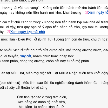
ại Sửu, phá Mão, tuyệt Hợi)
i thương tài vật hao vong” - Không nên tiến hành mở kho tránh tiền củ
 ngày nay không nên tiến hành mở kho, khai trương
Xem ngày tố
m cái thất chủ canh trương” - Không nên tiến hành lợp mái nhà để trán
lại. Vì vậy, nếu quý bạn có ý định tiến hành đổ trần, lợp mái thì khôn
này
Xem ngày lợp mái nhà
 mộc Hãn - Diêu Kỳ: Tốt (Bình Tú) Tướng tinh con dê trừu, chủ trị ngà
ác nhiều việc rất tốt như trổ cửa dựng cửa, mở thông đường nước, đà
, đi thuyền,
xây cất
, nhậm chức hoặc nhập học.
sanh phần, đóng thọ đường, chôn cất hay tu bổ mộ phần.
ãn tại Mùi, Hợi, Mão mọi việc tốt. Tại Mùi là Nhập Miếu nên khởi độn
(con chim cú): Mộc tinh, sao tốt. Sự nghiệp công danh thành đạt, thăn
uôi và xây cất thuận lợi vô cùng.
Tỉnh tinh tạo tác vượng tàm điền,
Kim bảng đề danh đệ nhất tiên,
Mai táng, tu phòng kinh tốt tử,