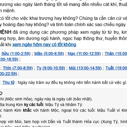
rương vào ngày lành tháng tốt sẽ mang đến nhiều cát khí, thu
ản mệnh.
ó tốt cho việc khai trương hay không? Chúng ta cần căn cứ v
y hoàng đạo hay không? và tính toán chính xác sao chiếu ngày
MỆNH
đã ứng dụng các phương pháp xem ngày từ tứ trụ, ki
hi xung hợp, âm dương ngũ hành, ngọc hạp thông thư, huyền thô
hất khi
xem ngày hôm nay có tốt không
.
;
Sửu (1:00-2:59)
;
Mão (5:00-6:59)
;
Ngọ (11:00-12:59)
;
Thân (15:00
:00-18:59)
;
;
Thìn (7:00-8:59)
;
Tỵ (9:00-10:59)
;
Mùi (13:00-14:59)
;
Tuất (19:00
00-22:59)
;
:
Thụ tử
: Ngày này trăm sự đều kỵ không nên tiến hành bất cứ việc gì
Ọ
hi (Mộc sinh Hỏa), ngày này là ngày cát (bảo nhật).
Sa trung Kim
kỵ các tuổi
: Mậu Tý và Nhâm Tý.
ộc hành Kim
khắc
với hành Mộc, ngoại trừ các tuổi: Mậu Tuất vì Ki
i.
hợp với Mùi, tam hợp với Dần và Tuất thành Hỏa cục (Xung Tý, hìn