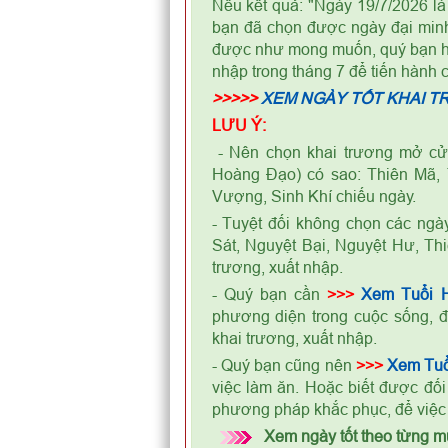
Nếu kết quả: "Ngày 19/7/2026 l
bạn đã chọn được ngày đại minh
được như mong muốn, quý bạn hãy
nhập trong tháng 7 để tiến hành 
>>>>>
XEM NGÀY TỐT KHAI T
LƯU Ý:
- Nên chọn khai trương mở cửa
Hoàng Đạo) có sao: Thiên Mã, 
Vượng, Sinh Khí chiếu ngày.
- Tuyệt đối không chọn các ngà
Sát, Nguyệt Bại, Nguyệt Hư, Th
trương, xuất nhập.
- Quý bạn cần
>>>
Xem Tuổi 
phương diện trong cuộc sống, đ
khai trương, xuất nhập.
- Quý bạn cũng nên
>>>
Xem Tuổ
việc làm ăn. Hoặc biết được đối
phương pháp khắc phục, để việ
Xem ngày tốt theo từng mụ