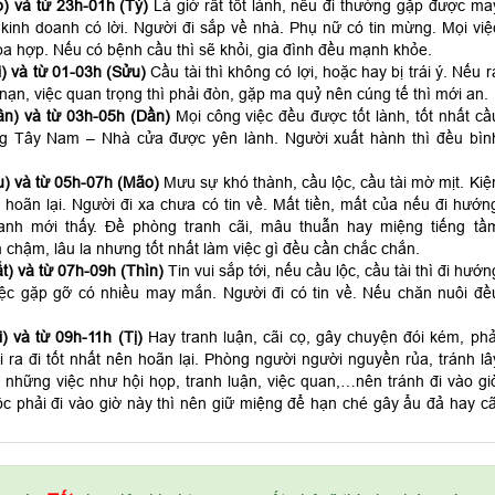
) và từ 23h-01h (Tý)
Là giờ rất tốt lành, nếu đi thường gặp được ma
kinh doanh có lời. Người đi sắp về nhà. Phụ nữ có tin mừng. Mọi việ
a hợp. Nếu có bệnh cầu thì sẽ khỏi, gia đình đều mạnh khỏe.
) và từ 01-03h (Sửu)
Cầu tài thì không có lợi, hoặc hay bị trái ý. Nếu r
p nạn, việc quan trọng thì phải đòn, gặp ma quỷ nên cúng tế thì mới an.
n) và từ 03h-05h (Dần)
Mọi công việc đều được tốt lành, tốt nhất cầ
ng Tây Nam – Nhà cửa được yên lành. Người xuất hành thì đều bìn
) và từ 05h-07h (Mão)
Mưu sự khó thành, cầu lộc, cầu tài mờ mịt. Kiệ
 hoãn lại. Người đi xa chưa có tin về. Mất tiền, mất của nếu đi hướn
anh mới thấy. Đề phòng tranh cãi, mâu thuẫn hay miệng tiếng tầ
 chậm, lâu la nhưng tốt nhất làm việc gì đều cần chắc chắn.
t) và từ 07h-09h (Thìn)
Tin vui sắp tới, nếu cầu lộc, cầu tài thì đi hướn
ệc gặp gỡ có nhiều may mắn. Người đi có tin về. Nếu chăn nuôi đề
) và từ 09h-11h (Tị)
Hay tranh luận, cãi cọ, gây chuyện đói kém, phả
ra đi tốt nhất nên hoãn lại. Phòng người người nguyền rủa, tránh lâ
 những việc như hội họp, tranh luận, việc quan,…nên tránh đi vào gi
c phải đi vào giờ này thì nên giữ miệng để hạn ché gây ẩu đả hay cã