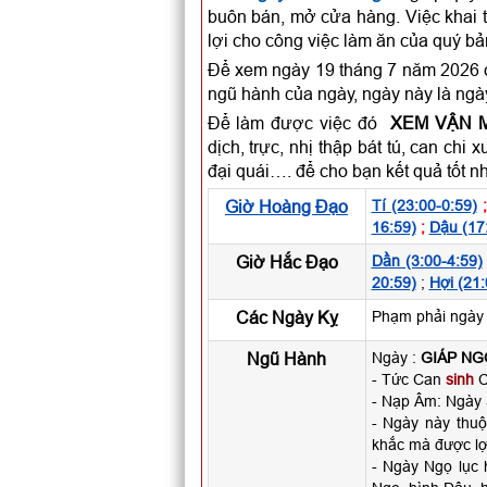
buôn bán, mở cửa hàng. Việc khai t
lợi cho công việc làm ăn của quý b
Để xem ngày 19 tháng 7 năm 2026 c
ngũ hành của ngày, ngày này là ngà
Để làm được việc đó
XEM VẬN 
dịch, trực, nhị thập bát tú, can c
đại quái…. để cho bạn kết quả tốt n
Giờ Hoàng Đạo
Tí (23:00-0:59)
16:59)
;
Dậu (17
Giờ Hắc Đạo
Dần (3:00-4:59)
20:59)
;
Hợi (21:
Các Ngày Kỵ
Phạm phải ngày 
Ngũ Hành
Ngày :
GIÁP NG
- Tức Can
sinh
C
- Nạp Âm: Ngày 
- Ngày này thu
khắc mà được lợ
- Ngày Ngọ lục 