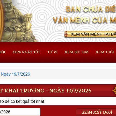
BÓI
XEM NGÀY TỐT
TỬ VI
XEM BÓI SIM
XEM TUỔI
Ngày 19/7/2026
 KHAI TRƯƠNG - NGÀY 19/7/2026
o để có kết quả tốt nhất
XEM KẾT QUẢ