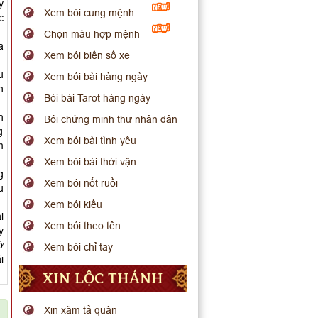
y
Xem bói cung mệnh
c
Chọn màu hợp mệnh
a
Xem bói biển số xe
u
Xem bói bài hàng ngày
h
Bói bài Tarot hàng ngày
n
Bói chứng minh thư nhân dân
g
Xem bói bài tình yêu
m
Xem bói bài thời vận
g
Xem bói nốt ruồi
u
Xem bói kiều
i
Xem bói theo tên
y
ờ
Xem bói chỉ tay
i
XIN LỘC THÁNH
Xin xăm tả quân