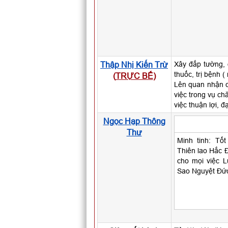
Thập Nhị Kiến Trừ
Xây đắp tường, 
thuốc, trị bệnh (
(
TRỰC BẾ
)
Lên quan nhận c
việc trong vụ c
việc thuận lợi, đ
Ngọc Hạp Thông
Thư
Minh tinh: Tốt
Thiên lao Hắc Đ
cho mọi việc L
Sao Nguyệt Đức: