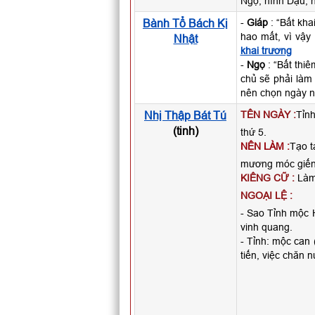
Ngọ, hình Dậu, h
Bành Tổ Bách Kị
-
Giáp
: “Bất kha
hao mất, vì vậy
Nhật
khai trương
-
Ngọ
: “Bất thiê
chủ sẽ phải làm 
nên chọn ngày 
Nhị Thập Bát Tú
TÊN NGÀY :
Tỉnh
(tinh)
thứ 5.
NÊN LÀM :
Tạo t
mương móc giếng
KIÊNG CỮ :
Làm 
NGOẠI LỆ :
- Sao Tỉnh mộc H
vinh quang.
- Tỉnh: mộc can 
tiến, việc chăn n