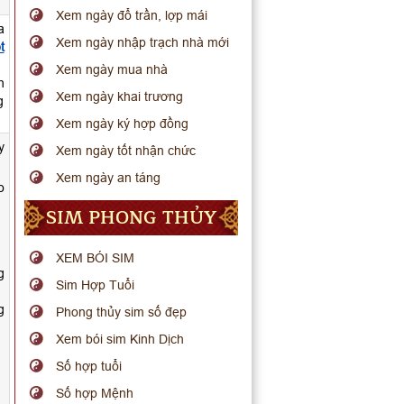
Xem ngày đổ trần, lợp mái
a
Xem ngày nhập trạch nhà mới
t
Xem ngày mua nhà
h
Xem ngày khai trương
g
Xem ngày ký hợp đồng
y
Xem ngày tốt nhận chức
Xem ngày an táng
o
SIM PHONG THỦY
XEM BÓI SIM
g
Sim Hợp Tuổi
g
Phong thủy sim số đẹp
Xem bói sim Kinh Dịch
Số hợp tuổi
Số hợp Mệnh