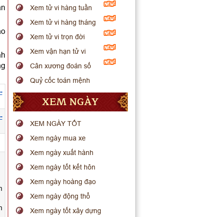
ận
Xem tử vi hàng tuần
Xem tử vi hàng tháng
ào
Xem tử vi trọn đời
.
Xem vận hạn tử vi
nh
ng
Cân xương đoán số
Quỷ cốc toán mệnh
-
XEM NGÀY
-
XEM NGÀY TỐT
Xem ngày mua xe
.
Xem ngày xuất hành
Xem ngày tốt kết hôn
Xem ngày hoàng đạo
m
Xem ngày động thổ
h
Xem ngày tốt xây dựng