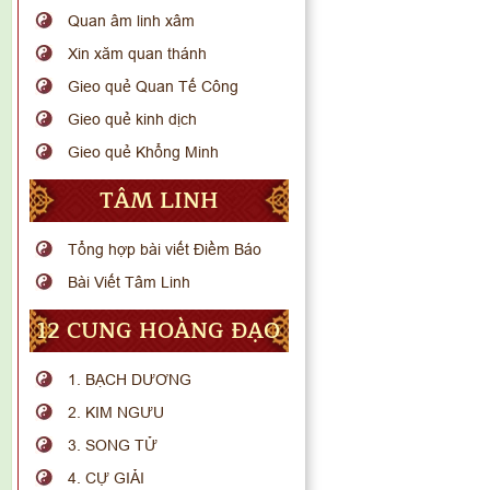
Quan âm linh xâm
Xin xăm quan thánh
Gieo quẻ Quan Tế Công
Gieo quẻ kinh dịch
Gieo quẻ Khổng Minh
TÂM LINH
Tổng hợp bài viết Điềm Báo
Bài Viết Tâm Linh
12 CUNG HOÀNG ĐẠO
1. BẠCH DƯƠNG
2. KIM NGƯU
3. SONG TỬ
4. CỰ GIẢI