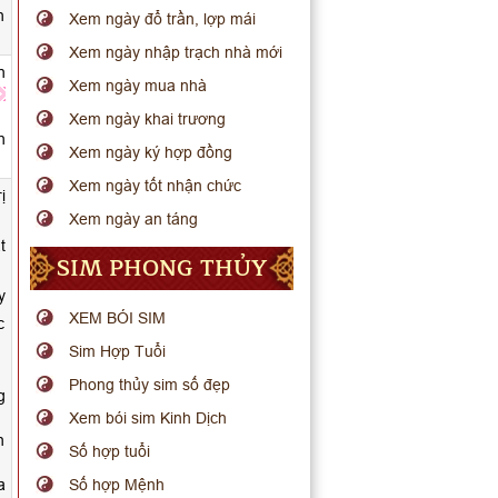
h
Xem ngày đổ trần, lợp mái
Xem ngày nhập trạch nhà mới
n
Xem ngày mua nhà
Xem ngày khai trương
h
Xem ngày ký hợp đồng
Xem ngày tốt nhận chức
ị
Xem ngày an táng
t
SIM PHONG THỦY
y
XEM BÓI SIM
c
Sim Hợp Tuổi
Phong thủy sim số đẹp
g
Xem bói sim Kinh Dịch
n
Số hợp tuổi
a
Số hợp Mệnh