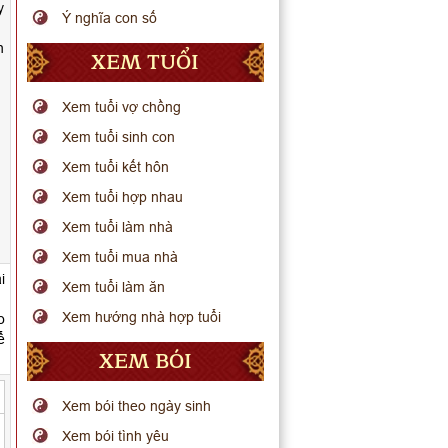
y
Ý nghĩa con số
n
XEM TUỔI
Xem tuổi vợ chồng
Xem tuổi sinh con
Xem tuổi kết hôn
Xem tuổi hợp nhau
Xem tuổi làm nhà
Xem tuổi mua nhà
i
Xem tuổi làm ăn
Xem hướng nhà hợp tuổi
o
ể
XEM BÓI
Xem bói theo ngày sinh
Xem bói tình yêu