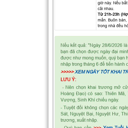
giờ này. Nếu bắt
cãi nhau.
Từ 21h-23h (Hợi
mắn. Buôn bán, 
trong nhà đều hò
Nếu kết quả: "Ngày 28/6/2026 l
bạn đã chọn được ngày đại minh
được như mong muốn, quý bạn hãy
nhập trong tháng 6 để tiến hành 
>>>>>
XEM NGÀY TỐT KHAI T
LƯU Ý:
- Nên chọn khai trương mở cửa
Hoàng Đạo) có sao: Thiên Mã, 
Vượng, Sinh Khí chiếu ngày.
- Tuyệt đối không chọn các ngà
Sát, Nguyệt Bại, Nguyệt Hư, Th
trương, xuất nhập.
- Quý bạn cần
>>>
Xem Tuổi 