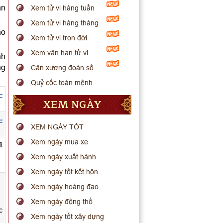
ận
Xem tử vi hàng tuần
Xem tử vi hàng tháng
ào
Xem tử vi trọn đời
.
Xem vận hạn tử vi
nh
ng
Cân xương đoán số
Quỷ cốc toán mệnh
-
XEM NGÀY
-
XEM NGÀY TỐT
Xem ngày mua xe
i
Xem ngày xuất hành
Xem ngày tốt kết hôn
Xem ngày hoàng đạo
Xem ngày động thổ
c
Xem ngày tốt xây dựng