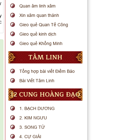
y
Quan âm linh xâm
Xin xăm quan thánh
y
c
Gieo quẻ Quan Tế Công
Gieo quẻ kinh dịch
Gieo quẻ Khổng Minh
TÂM LINH
Tổng hợp bài viết Điềm Báo
Bài Viết Tâm Linh
12 CUNG HOÀNG ĐẠO
1. BẠCH DƯƠNG
2. KIM NGƯU
3. SONG TỬ
4. CỰ GIẢI