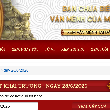
BÓI
XEM NGÀY TỐT
TỬ VI
XEM BÓI SIM
XEM TUỔI
Ngày 28/6/2026
 KHAI TRƯƠNG - NGÀY 28/6/2026
o để có kết quả tốt nhất
XEM KẾT QUẢ