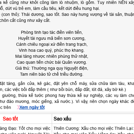
hừa kế cũng như khởi công làm lò nhuộm, lò gốm. Tuy nhiên NÊN xâ
ỗ, dứt vú trẻ em, làm cầu tiêu, kết dứt điều hung hại.
 (con thỏ): Thái dương, sao tốt. Sao này hưng vượng về tài sản, thuậ
 chôn cất cũng như xây cất.
Phòng tinh tạo tác điền viên tiến,
Huyết tài ngưu mã biến sơn cương,
Cánh chiêu ngoại xứ điền trang trạch,
Vinh hoa cao quý, phúc thọ khang.
Mai táng nhược nhiên phùng thử nhật,
Cao quan tiến chức bái Quân vương.
Giá thú: Thường nga quy Nguyệt điện,
Tam niên bào tử chế triều đường.
ặt táng, gắn cửa, kê gác, đặt yên chỗ máy, sửa chữa làm tàu, kha
n, các việc bồi đắp thêm ( như bồi bùn, đắp đất, lót đá, xây bờ kè.)
 giường, thừa kế tước phong hay thừa kế sự nghiệp, các vụ làm ch
như đào mương, móc giếng, xả nước.). Vì vậy, nên chọn ngày khác đ
ệc trên
Xem ngày tốt
Sao tốt
Sao xấu
ng Đạo: Tốt cho mọi việc
Thiên Cương: Xấu cho mọi việc Thiên Lại: