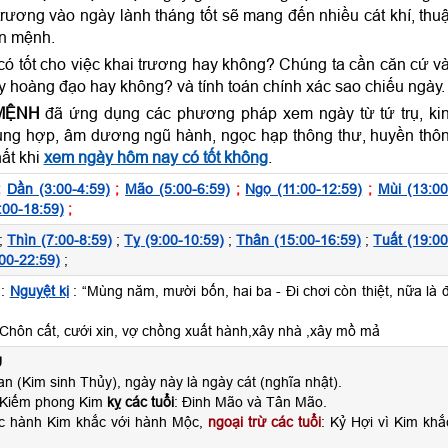
rương vào ngày lành tháng tốt sẽ mang đến nhiều cát khí, thu
ản mệnh.
ó tốt cho việc khai trương hay không? Chúng ta cần căn cứ v
y hoàng đạo hay không? và tính toán chính xác sao chiếu ngày
MỆNH
đã ứng dụng các phương pháp xem ngày từ tứ trụ, ki
hi xung hợp, âm dương ngũ hành, ngọc hạp thông thư, huyền thô
hất khi
xem ngày hôm nay có tốt không
.
;
Dần (3:00-4:59)
;
Mão (5:00-6:59)
;
Ngọ (11:00-12:59)
;
Mùi (13:00
:00-18:59)
;
;
Thìn (7:00-8:59)
;
Tỵ (9:00-10:59)
;
Thân (15:00-16:59)
;
Tuất (19:00
00-22:59)
;
:
Nguyệt kị
: “Mùng năm, mười bốn, hai ba - Đi chơi còn thiệt, nữa là đ
Chôn cất, cưới xin, vợ chồng xuất hành,xây nhà ,xây mồ mả
U
n (Kim sinh Thủy), ngày này là ngày cát (nghĩa nhật).
 Kiếm phong Kim
kỵ các tuổi
: Đinh Mão và Tân Mão.
ộc hành Kim khắc với hành Mộc,
ngoại trừ các tuổi
: Kỷ Hợi vì Kim khắ