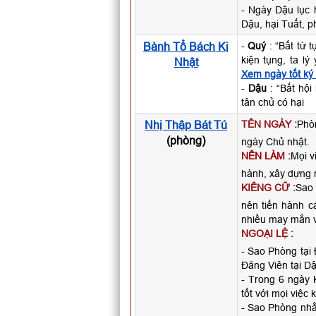
- Ngày Dậu lục 
Dậu, hại Tuất, p
Bành Tổ Bách Kị
-
Quý
: “Bất từ 
kiện tụng, ta l
Nhật
Xem ngày tốt ký
-
Dậu
: “Bất hội
tân chủ có hại
Nhị Thập Bát Tú
TÊN NGÀY :
Phò
(phòng)
ngày Chủ nhật.
NÊN LÀM :
Mọi v
hành, xây dựng n
KIÊNG CỮ :
Sao 
nên tiến hành c
nhiều may mắn v
NGOẠI LỆ :
- Sao Phòng tại 
Đăng Viên tại Dậ
- Trong 6 ngày 
tốt với mọi việc 
- Sao Phòng nh