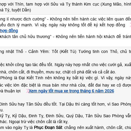
hợp với Thìn, tam hợp với Sửu và Tỵ thành Kim cục (Xung Mão, hìn
há Tý, tuyệt Dần)
tụng lí nhược địch cường” - Không nên tiến hành các việc liên quan đế
ý yếu địch lý mạnh. Vì vậy, ngày này không tốt để ký kết hợp đồng
 hợp đồng
 khách tân chủ hữu thương” - Không nên tiến hành hội khách để trán
ng nhật Thố - Cảnh Yêm: Tốt (Kiết Tú) Tướng tinh con Thỏ, chủ tr
iệc khởi công tạo tác đều tốt. Ngày này hợp nhất cho việc cưới gả, xuấ
hà, chôn cất, đi thuyền, mưu sự, chặt cỏ phá đất và cả cắt áo.
Phòng là Đại Kiết Tinh nên không kỵ bất kỳ việc gì. Vì vậy, ngày nà
ác việc lớn đặc biệt là mua bán như nhà cửa, đất đai hay xe cộ đượ
à thuận lợi
Xem ngày tốt mua xe trong tháng 6 năm 2026
Đinh Sửu hay Tân Sửu đều tốt. Tại Dậu thì càng tốt hơn, vì Sao Phòn
u.
Kỷ Tỵ, Kỷ Dậu, Đinh Tỵ, Đinh Sửu, Quý Dậu, Tân Sửu Sao Phòng vẫ
khác. Ngoại trừ việc chôn cất là rất kỵ.
ằm vào ngày Tỵ là
Phục Đoạn Sát
: chẳng nên xuất hành, chôn cất, chi