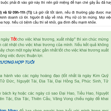
 buộc phải đi vào giờ này thì nên giữ miệng để hạn ché gây ẩu đả ha
) và từ 09h-11h (Tị)
Là giờ rất tốt lành, nếu đi thường gặp được ma
kinh doanh có lời. Người đi sắp về nhà. Phụ nữ có tin mừng. Mọi việ
a hợp. Nếu có bệnh cầu thì sẽ khỏi, gia đình đều mạnh khỏe.
à ngày
Tốt
cho việc khai trương, xuất nhập" thì xin chúc mừng
 cát nhật cho việc khai trương của mình. Nếu kết quả không
 chọn một ngày khác gần nhất tốt cho việc khai trương xuất
công việc được thuận lợi.
RƯƠNG HỢP TUỔI
 hành vào các ngày hoàng đạo (tốt nhất là ngày Kim Quỹ
Tử Đức, Nguyệt Tài, Địa Tài, Đại Hồng Sa, Phúc Sinh, Tử
y bách kỵ hoặc các ngày có sao Đại Hao, Tiểu Hao, Nguyệt
iên Tặc, Địa Tặc, Thiên Cẩu, Vãng Vong chiếu ngày để khai
Hợp Nhau
để lựa chọn người hợp tuổi với mình trong mọi