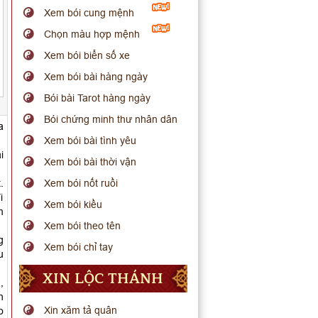
Xem bói cung mệnh
Chọn màu hợp mệnh
Xem bói biển số xe
Xem bói bài hàng ngày
Bói bài Tarot hàng ngày
Bói chứng minh thư nhân dân
a
Xem bói bài tình yêu
i
Xem bói bài thời vận
.
Xem bói nốt ruồi
i
Xem bói kiều
m
Xem bói theo tên
g
Xem bói chỉ tay
u
XIN LỘC THÁNH
,
h
Xin xăm tả quân
o