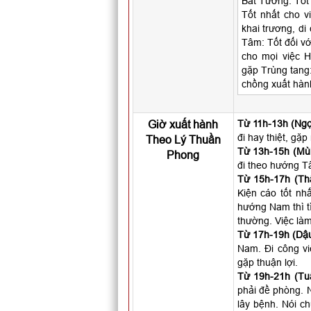
Bất Tương: Tốt 
Tốt nhất cho vi
khai trương, di
Tâm: Tốt đối vớ
cho mọi việc H
gặp Trùng tang:
chồng xuất hàn
Giờ xuất hành
Từ 11h-13h (Ngọ
đi hay thiệt, gặ
Theo Lý Thuần
Từ 13h-15h (Mùi
Phong
đi theo hướng T
Từ 15h-17h (Th
Kiện cáo tốt nhấ
hướng Nam thì t
thường. Việc làm
Từ 17h-19h (Dậu
Nam. Đi công vi
gặp thuận lợi.
Từ 19h-21h (Tuấ
phải đề phòng. N
lây bệnh. Nói c