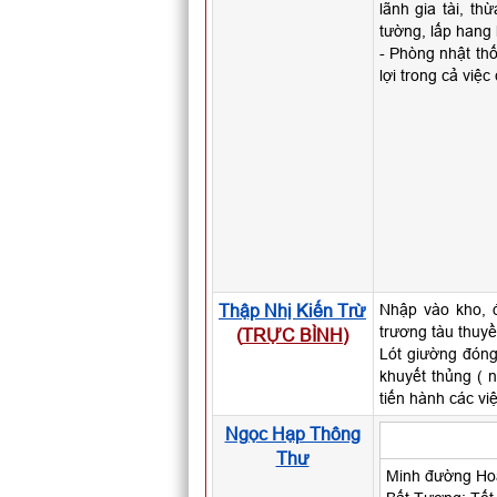
lãnh gia tài, t
tường, lấp hang l
- Phòng nhật thố
lợi trong cả việc
Thập Nhị Kiến Trừ
Nhập vào kho, đ
trương tàu thuyề
(
TRỰC BÌNH
)
Lót giường đóng
khuyết thủng ( 
tiến hành các vi
Ngọc Hạp Thông
Thư
Minh đường Hoà