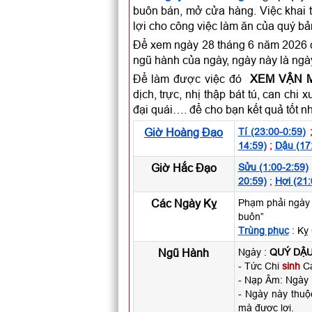
buôn bán, mở cửa hàng. Việc khai t
lợi cho công việc làm ăn của quý b
Để xem ngày 28 tháng 6 năm 2026 c
ngũ hành của ngày, ngày này là ngà
Để làm được việc đó
XEM VẬN 
dịch, trực, nhị thập bát tú, can c
đại quái…. để cho bạn kết quả tốt n
Giờ Hoàng Đạo
Tí (23:00-0:59)
14:59)
;
Dậu (17
Giờ Hắc Đạo
Sửu (1:00-2:59)
20:59)
;
Hợi (21:
Các Ngày Kỵ
Phạm phải ngày 
buôn”
Trùng phục
: Kỵ 
Ngũ Hành
Ngày :
QUÝ DẬ
- Tức Chi
sinh
Ca
- Nạp Âm: Ngày
- Ngày này thu
mà được lợi.