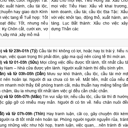
cho việc cưới. Nguyệt Tài:
Xấu cho mọi việc Tiểu Hồng Sa: Xấu cho
ệc xuất hành, cầu tài lộc,
mọi việc Tiểu Hao: Xấu về khai trương,
 chuyển hay giao dịch Kính
kinh doanh, cầu tài, cầu lộc Địa Tặc: Xấu
i việc tang lễ Tuế hợp: Tốt
với việc khởi tạo, động thổ, xuất hành, an
oạt điệu: Tốt, nhưng nếu
táng. Lục Bất thành: Xấu cho việc xây
 Kỵ Chôn cất, cưới xin, vợ
dựng Thần các
h,xây nhà ,xây mồ mả
) và từ 23h-01h (Tý)
Cầu tài thì không có lợi, hoặc hay bị trái ý. Nếu r
p nạn, việc quan trọng thì phải đòn, gặp ma quỷ nên cúng tế thì mới an.
) và từ 01-03h (Sửu)
Mọi công việc đều được tốt lành, tốt nhất cầu tà
ây Nam – Nhà cửa được yên lành. Người xuất hành thì đều bình yên.
ân) và từ 03h-05h (Dần)
Mưu sự khó thành, cầu lộc, cầu tài mờ mịt
t nên hoãn lại. Người đi xa chưa có tin về. Mất tiền, mất của nếu đ
ìm nhanh mới thấy. Đề phòng tranh cãi, mâu thuẫn hay miệng tiếng tầ
 chậm, lâu la nhưng tốt nhất làm việc gì đều cần chắc chắn.
) và từ 05h-07h (Mão)
Tin vui sắp tới, nếu cầu lộc, cầu tài thì đi hướn
ệc gặp gỡ có nhiều may mắn. Người đi có tin về. Nếu chăn nuôi đề
t) và từ 07h-09h (Thìn)
Hay tranh luận, cãi cọ, gây chuyện đói kém
gười ra đi tốt nhất nên hoãn lại. Phòng người người nguyền rủa, trán
hung những việc như hội họp, tranh luận, việc quan,…nên tránh đi và