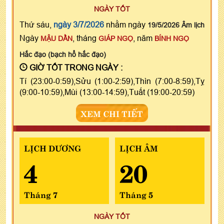
NGÀY TỐT
Thứ sáu,
ngày 3/7/2026
nhằm ngày
19/5/2026 Âm lịch
Ngày
, tháng
, năm
MẬU DẦN
GIÁP NGỌ
BÍNH NGỌ
Hắc đạo (bạch hổ hắc đạo)
GIỜ TỐT TRONG NGÀY :
Tí (23:00-0:59),Sửu (1:00-2:59),Thìn (7:00-8:59),Tỵ
(9:00-10:59),Mùi (13:00-14:59),Tuất (19:00-20:59)
XEM CHI TIẾT
LỊCH DƯƠNG
LỊCH ÂM
4
20
Tháng 7
Tháng 5
NGÀY TỐT