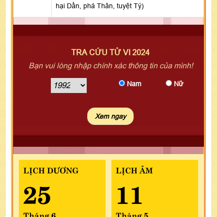
hại Dần, phá Thân, tuyệt Tý)
TRA CỨU TỬ VI 2024
Bạn vui lòng nhập chính xác thông tin của mình!
Nam
Nữ
LỊCH DƯƠNG
LỊCH ÂM
25
11
Tháng 6
Tháng 5