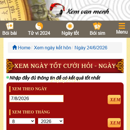
Menu
Bói bài
Tử vi 2024
Ngày tốt
Bói sim
Home
Xem ngày kết hôn
Ngày 24/6/2026
XEM NGÀY TỐT CƯỚI HỎI - NGÀY
Nhập đầy đủ thông tin để có kết quả tốt nhất
24/6/2026
XEM THEO NGÀY
XEM
XEM THEO THÁNG
XEM