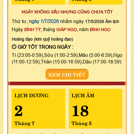
NGÀY KHÔNG XẤU NHƯNG CŨNG CHƯA TỐT
Thứ tư,
ngày 1/7/2026
nhằm ngày
17/5/2026 Âm lịch
Ngày
, tháng
, năm
BÍNH TÝ
GIÁP NGỌ
BÍNH NGỌ
Hoàng đạo (kim quỹ hoàng đạo)
GIỜ TỐT TRONG NGÀY :
Tí (23:00-0:59),Sửu (1:00-2:59),Mão (5:00-6:59),Ngọ
(11:00-12:59),Thân (15:00-16:59),Dậu (17:00-18:59)
XEM CHI TIẾT
LỊCH DƯƠNG
LỊCH ÂM
2
18
Tháng 7
Tháng 5