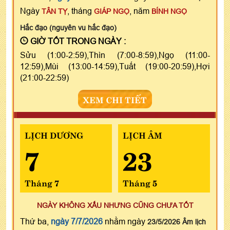
Ngày
, tháng
, năm
TÂN TỴ
GIÁP NGỌ
BÍNH NGỌ
Hắc đạo (nguyên vu hắc đạo)
GIỜ TỐT TRONG NGÀY :
Sửu (1:00-2:59),Thìn (7:00-8:59),Ngọ (11:00-
12:59),Mùi (13:00-14:59),Tuất (19:00-20:59),Hợi
(21:00-22:59)
XEM CHI TIẾT
LỊCH DƯƠNG
LỊCH ÂM
7
23
Tháng 7
Tháng 5
NGÀY KHÔNG XẤU NHƯNG CŨNG CHƯA TỐT
Thứ ba,
ngày 7/7/2026
nhằm ngày
23/5/2026 Âm lịch