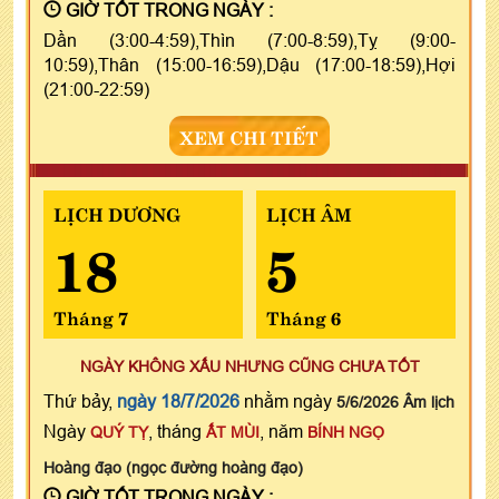
GIỜ TỐT TRONG NGÀY :
Dần (3:00-4:59),Thìn (7:00-8:59),Tỵ (9:00-
10:59),Thân (15:00-16:59),Dậu (17:00-18:59),Hợi
(21:00-22:59)
XEM CHI TIẾT
LỊCH DƯƠNG
LỊCH ÂM
18
5
Tháng 7
Tháng 6
NGÀY KHÔNG XẤU NHƯNG CŨNG CHƯA TỐT
Thứ bảy,
ngày 18/7/2026
nhằm ngày
5/6/2026 Âm lịch
Ngày
, tháng
, năm
QUÝ TỴ
ẤT MÙI
BÍNH NGỌ
Hoàng đạo (ngọc đường hoàng đạo)
GIỜ TỐT TRONG NGÀY :