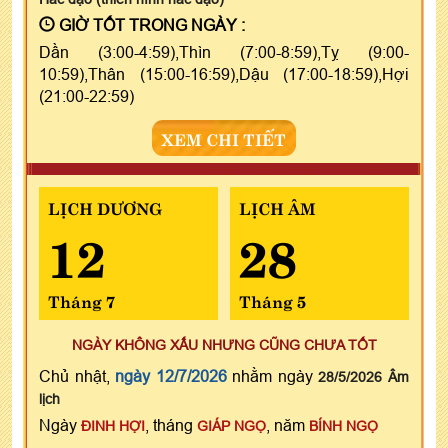
GIỜ TỐT TRONG NGÀY :
Dần (3:00-4:59),Thìn (7:00-8:59),Tỵ (9:00-
10:59),Thân (15:00-16:59),Dậu (17:00-18:59),Hợi
(21:00-22:59)
XEM CHI TIẾT
LỊCH DƯƠNG
LỊCH ÂM
12
28
Tháng 7
Tháng 5
NGÀY KHÔNG XẤU NHƯNG CŨNG CHƯA TỐT
Chủ nhật,
ngày 12/7/2026
nhằm ngày
28/5/2026 Âm
lịch
Ngày
, tháng
, năm
ĐINH HỢI
GIÁP NGỌ
BÍNH NGỌ