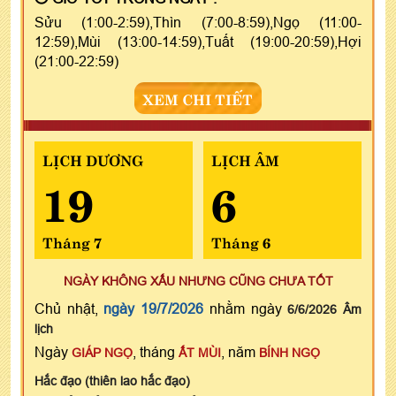
Sửu (1:00-2:59),Thìn (7:00-8:59),Ngọ (11:00-
12:59),Mùi (13:00-14:59),Tuất (19:00-20:59),Hợi
(21:00-22:59)
XEM CHI TIẾT
LỊCH DƯƠNG
LỊCH ÂM
19
6
Tháng 7
Tháng 6
NGÀY KHÔNG XẤU NHƯNG CŨNG CHƯA TỐT
Chủ nhật,
ngày 19/7/2026
nhằm ngày
6/6/2026 Âm
lịch
Ngày
, tháng
, năm
GIÁP NGỌ
ẤT MÙI
BÍNH NGỌ
Hắc đạo (thiên lao hắc đạo)