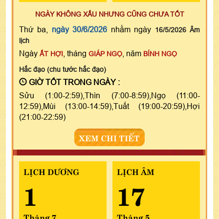
NGÀY KHÔNG XẤU NHƯNG CŨNG CHƯA TỐT
Thứ ba,
ngày 30/6/2026
nhằm ngày
16/5/2026 Âm
lịch
Ngày
, tháng
, năm
ẤT HỢI
GIÁP NGỌ
BÍNH NGỌ
Hắc đạo (chu tước hắc đạo)
GIỜ TỐT TRONG NGÀY :
Sửu (1:00-2:59),Thìn (7:00-8:59),Ngọ (11:00-
12:59),Mùi (13:00-14:59),Tuất (19:00-20:59),Hợi
(21:00-22:59)
XEM CHI TIẾT
LỊCH DƯƠNG
LỊCH ÂM
1
17
Tháng 7
Tháng 5