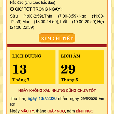
Hắc đạo (chu tước hắc đạo)
GIỜ TỐT TRONG NGÀY :
Sửu (1:00-2:59),Thìn (7:00-8:59),Ngọ (11:00-
12:59),Mùi (13:00-14:59),Tuất (19:00-20:59),Hợi
(21:00-22:59)
XEM CHI TIẾT
LỊCH DƯƠNG
LỊCH ÂM
13
29
Tháng 7
Tháng 5
NGÀY KHÔNG XẤU NHƯNG CŨNG CHƯA TỐT
Thứ hai,
ngày 13/7/2026
nhằm ngày
29/5/2026 Âm
lịch
Ngày
, tháng
, năm
MẬU TÝ
GIÁP NGỌ
BÍNH NGỌ