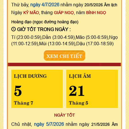
Thứ bảy,
ngày 4/7/2026
nhằm ngày
20/5/2026 Âm lịch
Ngày
, tháng
, năm
KỶ MÃO
GIÁP NGỌ
BÍNH NGỌ
Hoàng đạo (ngọc đường hoàng đạo)
GIỜ TỐT TRONG NGÀY :
Tí (23:00-0:59),Dần (3:00-4:59),Mão (5:00-6:59),Ngọ
(11:00-12:59),Mùi (13:00-14:59),Dậu (17:00-18:59)
XEM CHI TIẾT
LỊCH DƯƠNG
LỊCH ÂM
5
21
Tháng 7
Tháng 5
NGÀY TỐT
Chủ nhật,
ngày 5/7/2026
nhằm ngày
21/5/2026 Âm