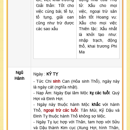
Giải thần: Tốt cho
tử: Xấu cho mọi
việc cúng bái, tế tự,
việc, ngoại trừ săn
tố tụng, giải oan
bắn tốt Hoang vu:
cũng như trừ được
Xấu cho mọi việc
các sao xấu
Thiên tặc: Xấu nhất
là khởi tạo như:
nhập trạch, động
thổ, khai trương Phi
Ma
Ngũ
Ngày :
KỶ TỴ
Hành
- Tức Chi
sinh
Can (Hỏa sinh Thổ), ngày này
là ngày cát (nghĩa nhật).
- Nạp Âm: Ngày Đại lâm Mộc
kỵ các tuổi
: Quý
Hợi và Đinh Hợi.
- Ngày này thuộc hành Mộc
khắc
với hành
Thổ,
ngoại trừ các tuổi
: Tân Mùi, Kỷ Dậu và
Đinh Tỵ thuộc hành Thổ không sợ Mộc.
- Ngày Tỵ lục hợp với Thân, tam hợp với Sửu
và Dậu thành Kim cục (Xung Hợi, hình Thân,