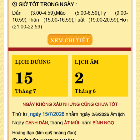
GIỜ TỐT TRONG NGÀY :
Dần (3:00-4:59),Mão (5:00-6:59),Tỵ (9:00-
10:59),Thân (15:00-16:59),Tuất (19:00-20:59),Hợi
(21:00-22:59)
XEM CHI TIẾT
LỊCH DƯƠNG
LỊCH ÂM
15
2
Tháng 7
Tháng 6
NGÀY KHÔNG XẤU NHƯNG CŨNG CHƯA TỐT
Thứ tư,
ngày 15/7/2026
nhằm ngày
2/6/2026 Âm lịch
Ngày
, tháng
, năm
CANH DẦN
ẤT MÙI
BÍNH NGỌ
Hoàng đạo (kim quỹ hoàng đạo)