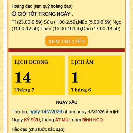
Hoàng đạo (kim quỹ hoàng đạo)
GIỜ TỐT TRONG NGÀY :
Tí (23:00-0:59),Sửu (1:00-2:59),Mão (5:00-6:59),Ngọ
(11:00-12:59),Thân (15:00-16:59),Dậu (17:00-18:59)
XEM CHI TIẾT
LỊCH DƯƠNG
LỊCH ÂM
14
1
Tháng 7
Tháng 6
NGÀY
XẤU
Thứ ba,
ngày 14/7/2026
nhằm ngày
1/6/2026 Âm lịch
Ngày
, tháng
, năm
KỶ SỬU
ẤT MÙI
BÍNH NGỌ
Hắc đạo (chu tước hắc đạo)