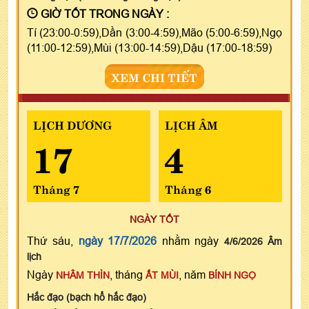
GIỜ TỐT TRONG NGÀY :
Tí (23:00-0:59),Dần (3:00-4:59),Mão (5:00-6:59),Ngọ
(11:00-12:59),Mùi (13:00-14:59),Dậu (17:00-18:59)
XEM CHI TIẾT
LỊCH DƯƠNG
LỊCH ÂM
17
4
Tháng 7
Tháng 6
NGÀY TỐT
Thứ sáu,
ngày 17/7/2026
nhằm ngày
4/6/2026 Âm
lịch
Ngày
, tháng
, năm
NHÂM THÌN
ẤT MÙI
BÍNH NGỌ
Hắc đạo (bạch hổ hắc đạo)