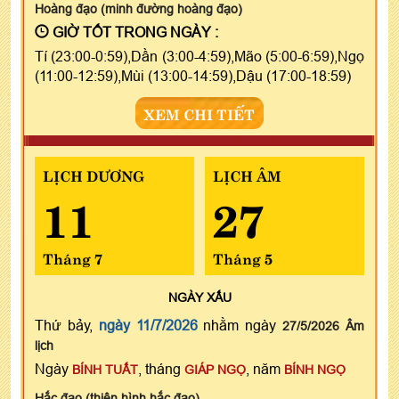
Hoàng đạo (minh đường hoàng đạo)
GIỜ TỐT TRONG NGÀY :
Tí (23:00-0:59),Dần (3:00-4:59),Mão (5:00-6:59),Ngọ
(11:00-12:59),Mùi (13:00-14:59),Dậu (17:00-18:59)
XEM CHI TIẾT
LỊCH DƯƠNG
LỊCH ÂM
11
27
Tháng 7
Tháng 5
NGÀY
XẤU
Thứ bảy,
ngày 11/7/2026
nhằm ngày
27/5/2026 Âm
lịch
Ngày
, tháng
, năm
BÍNH TUẤT
GIÁP NGỌ
BÍNH NGỌ
Hắc đạo (thiên hình hắc đạo)