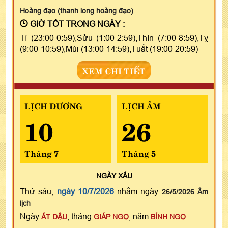
Hoàng đạo (thanh long hoàng đạo)
GIỜ TỐT TRONG NGÀY :
Tí (23:00-0:59),Sửu (1:00-2:59),Thìn (7:00-8:59),Tỵ
(9:00-10:59),Mùi (13:00-14:59),Tuất (19:00-20:59)
XEM CHI TIẾT
LỊCH DƯƠNG
LỊCH ÂM
10
26
Tháng 7
Tháng 5
NGÀY
XẤU
Thứ sáu,
ngày 10/7/2026
nhằm ngày
26/5/2026 Âm
lịch
Ngày
, tháng
, năm
ẤT DẬU
GIÁP NGỌ
BÍNH NGỌ