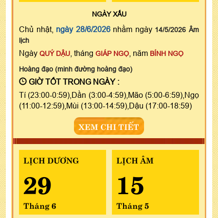
NGÀY
XẤU
Chủ nhật,
ngày 28/6/2026
nhằm ngày
14/5/2026 Âm
lịch
Ngày
, tháng
, năm
QUÝ DẬU
GIÁP NGỌ
BÍNH NGỌ
Hoàng đạo (minh đường hoàng đạo)
GIỜ TỐT TRONG NGÀY :
Tí (23:00-0:59),Dần (3:00-4:59),Mão (5:00-6:59),Ngọ
(11:00-12:59),Mùi (13:00-14:59),Dậu (17:00-18:59)
XEM CHI TIẾT
LỊCH DƯƠNG
LỊCH ÂM
29
15
Tháng 6
Tháng 5