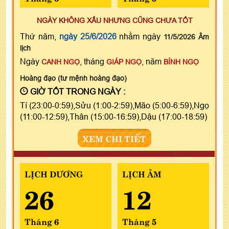
NGÀY KHÔNG XẤU NHƯNG CŨNG CHƯA TỐT
Thứ năm,
ngày 25/6/2026
nhằm ngày
11/5/2026 Âm
lịch
Ngày
, tháng
, năm
CANH NGỌ
GIÁP NGỌ
BÍNH NGỌ
Hoàng đạo (tư mệnh hoàng đạo)
GIỜ TỐT TRONG NGÀY :
Tí (23:00-0:59),Sửu (1:00-2:59),Mão (5:00-6:59),Ngọ
(11:00-12:59),Thân (15:00-16:59),Dậu (17:00-18:59)
XEM CHI TIẾT
LỊCH DƯƠNG
LỊCH ÂM
26
12
Tháng 6
Tháng 5