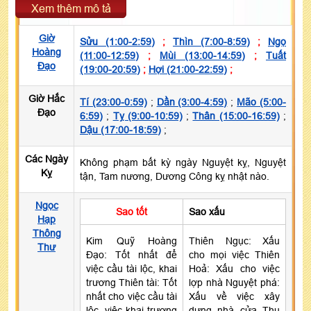
Xem thêm mô tả
Giờ
Sửu (1:00-2:59)
;
Thìn (7:00-8:59)
;
Ngọ
Hoàng
(11:00-12:59)
;
Mùi (13:00-14:59)
;
Tuất
Đạo
(19:00-20:59)
;
Hợi (21:00-22:59)
;
Giờ Hắc
Tí (23:00-0:59)
;
Dần (3:00-4:59)
;
Mão (5:00-
Đạo
6:59)
;
Tỵ (9:00-10:59)
;
Thân (15:00-16:59)
;
Dậu (17:00-18:59)
;
Các Ngày
Không phạm bất kỳ ngày Nguyệt kỵ, Nguyệt
Kỵ
tận, Tam nương, Dương Công kỵ nhật nào.
Ngọc
Sao tốt
Sao xấu
Hạp
Thông
Kim Quỹ Hoàng
Thiên Ngục: Xấu
Thư
Đạo: Tốt nhất để
cho mọi việc Thiên
việc cầu tài lộc, khai
Hoả: Xấu cho việc
trương Thiên tài: Tốt
lợp nhà Nguyệt phá:
nhất cho việc cầu tài
Xấu về việc xây
lộc, việc khai trương
dựng nhà cửa Thụ