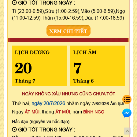
GIỜ TỐT TRONG NGÀY :
Tí (23:00-0:59),Sửu (1:00-2:59),Mão (5:00-6:59),Ngọ
(11:00-12:59),Thân (15:00-16:59),Dậu (17:00-18:59)
XEM CHI TIẾT
LỊCH DƯƠNG
LỊCH ÂM
20
7
Tháng 7
Tháng 6
NGÀY KHÔNG XẤU NHƯNG CŨNG CHƯA TỐT
Thứ hai,
ngày 20/7/2026
nhằm ngày
7/6/2026 Âm lịch
Ngày
, tháng
, năm
ẤT MÙI
ẤT MÙI
BÍNH NGỌ
Hắc đạo (nguyên vu hắc đạo)
GIỜ TỐT TRONG NGÀY :