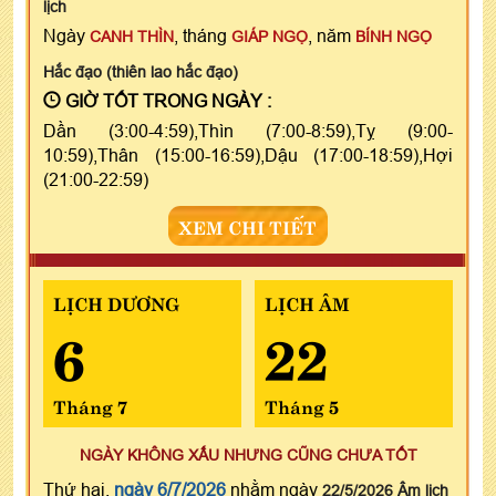
lịch
Ngày
, tháng
, năm
CANH THÌN
GIÁP NGỌ
BÍNH NGỌ
Hắc đạo (thiên lao hắc đạo)
GIỜ TỐT TRONG NGÀY :
Dần (3:00-4:59),Thìn (7:00-8:59),Tỵ (9:00-
10:59),Thân (15:00-16:59),Dậu (17:00-18:59),Hợi
(21:00-22:59)
XEM CHI TIẾT
LỊCH DƯƠNG
LỊCH ÂM
6
22
Tháng 7
Tháng 5
NGÀY KHÔNG XẤU NHƯNG CŨNG CHƯA TỐT
Thứ hai,
ngày 6/7/2026
nhằm ngày
22/5/2026 Âm lịch