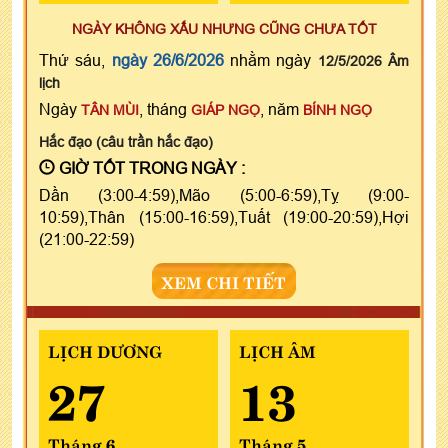
NGÀY KHÔNG XẤU NHƯNG CŨNG CHƯA TỐT
Thứ sáu,
ngày 26/6/2026
nhằm ngày
12/5/2026 Âm
lịch
Ngày
, tháng
, năm
TÂN MÙI
GIÁP NGỌ
BÍNH NGỌ
Hắc đạo (câu trần hắc đạo)
GIỜ TỐT TRONG NGÀY :
Dần (3:00-4:59),Mão (5:00-6:59),Tỵ (9:00-
10:59),Thân (15:00-16:59),Tuất (19:00-20:59),Hợi
(21:00-22:59)
XEM CHI TIẾT
LỊCH DƯƠNG
LỊCH ÂM
27
13
Tháng 6
Tháng 5