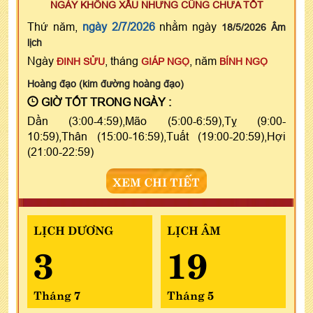
NGÀY KHÔNG XẤU NHƯNG CŨNG CHƯA TỐT
Thứ năm,
ngày 2/7/2026
nhằm ngày
18/5/2026 Âm
lịch
Ngày
, tháng
, năm
ĐINH SỬU
GIÁP NGỌ
BÍNH NGỌ
Hoàng đạo (kim đường hoàng đạo)
GIỜ TỐT TRONG NGÀY :
Dần (3:00-4:59),Mão (5:00-6:59),Tỵ (9:00-
10:59),Thân (15:00-16:59),Tuất (19:00-20:59),Hợi
(21:00-22:59)
XEM CHI TIẾT
LỊCH DƯƠNG
LỊCH ÂM
3
19
Tháng 7
Tháng 5