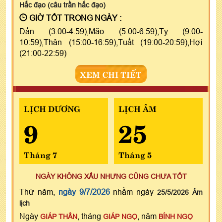
Hắc đạo (câu trần hắc đạo)
GIỜ TỐT TRONG NGÀY :
Dần (3:00-4:59),Mão (5:00-6:59),Tỵ (9:00-
10:59),Thân (15:00-16:59),Tuất (19:00-20:59),Hợi
(21:00-22:59)
XEM CHI TIẾT
LỊCH DƯƠNG
LỊCH ÂM
9
25
Tháng 7
Tháng 5
NGÀY KHÔNG XẤU NHƯNG CŨNG CHƯA TỐT
Thứ năm,
ngày 9/7/2026
nhằm ngày
25/5/2026 Âm
lịch
Ngày
, tháng
, năm
GIÁP THÂN
GIÁP NGỌ
BÍNH NGỌ