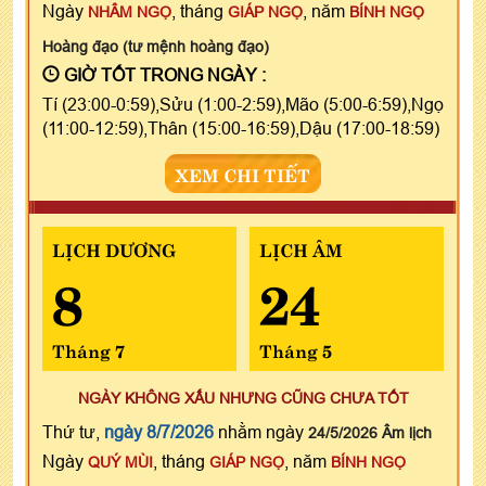
Ngày
, tháng
, năm
NHÂM NGỌ
GIÁP NGỌ
BÍNH NGỌ
Hoàng đạo (tư mệnh hoàng đạo)
GIỜ TỐT TRONG NGÀY :
Tí (23:00-0:59),Sửu (1:00-2:59),Mão (5:00-6:59),Ngọ
(11:00-12:59),Thân (15:00-16:59),Dậu (17:00-18:59)
XEM CHI TIẾT
LỊCH DƯƠNG
LỊCH ÂM
8
24
Tháng 7
Tháng 5
NGÀY KHÔNG XẤU NHƯNG CŨNG CHƯA TỐT
Thứ tư,
ngày 8/7/2026
nhằm ngày
24/5/2026 Âm lịch
Ngày
, tháng
, năm
QUÝ MÙI
GIÁP NGỌ
BÍNH NGỌ