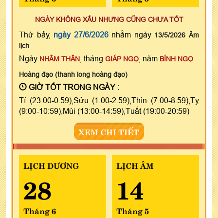
NGÀY KHÔNG XẤU NHƯNG CŨNG CHƯA TỐT
Thứ bảy,
ngày 27/6/2026
nhằm ngày
13/5/2026 Âm
lịch
Ngày
, tháng
, năm
NHÂM THÂN
GIÁP NGỌ
BÍNH NGỌ
Hoàng đạo (thanh long hoàng đạo)
GIỜ TỐT TRONG NGÀY :
Tí (23:00-0:59),Sửu (1:00-2:59),Thìn (7:00-8:59),Tỵ
(9:00-10:59),Mùi (13:00-14:59),Tuất (19:00-20:59)
XEM CHI TIẾT
LỊCH DƯƠNG
LỊCH ÂM
28
14
Tháng 6
Tháng 5