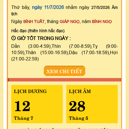
Thứ bảy,
ngày 11/7/2026
nhằm ngày
27/5/2026 Âm
lịch
Ngày
, tháng
, năm
BÍNH TUẤT
GIÁP NGỌ
BÍNH NGỌ
Hắc đạo (thiên hình hắc đạo)
GIỜ TỐT TRONG NGÀY :
Dần (3:00-4:59),Thìn (7:00-8:59),Tỵ (9:00-
10:59),Thân (15:00-16:59),Dậu (17:00-18:59),Hợi
(21:00-22:59)
XEM CHI TIẾT
LỊCH DƯƠNG
LỊCH ÂM
12
28
Tháng 7
Tháng 5