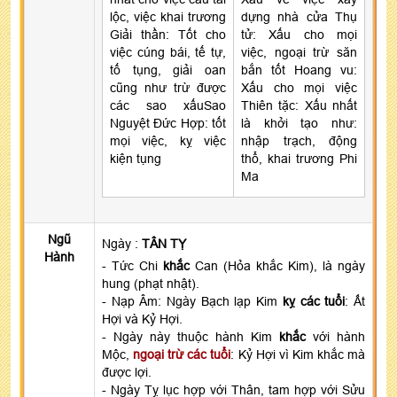
lộc, việc khai trương
dựng nhà cửa Thụ
Giải thần: Tốt cho
tử: Xấu cho mọi
việc cúng bái, tế tự,
việc, ngoại trừ săn
tố tụng, giải oan
bắn tốt Hoang vu:
cũng như trừ được
Xấu cho mọi việc
các sao xấuSao
Thiên tặc: Xấu nhất
Nguyệt Đức Hợp: tốt
là khởi tạo như:
mọi việc, kỵ việc
nhập trạch, động
kiện tụng
thổ, khai trương Phi
Ma
Ngũ
Ngày :
TÂN TỴ
Hành
- Tức Chi
khắc
Can (Hỏa khắc Kim), là ngày
hung (phạt nhật).
- Nạp Âm: Ngày Bạch lạp Kim
kỵ các tuổi
: Ất
Hợi và Kỷ Hợi.
- Ngày này thuộc hành Kim
khắc
với hành
Mộc,
ngoại trừ các tuổi
: Kỷ Hợi vì Kim khắc mà
được lợi.
- Ngày Tỵ lục hợp với Thân, tam hợp với Sửu