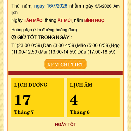
Thứ năm,
ngày 16/7/2026
nhằm ngày
3/6/2026 Âm
lịch
Ngày
, tháng
, năm
TÂN MÃO
ẤT MÙI
BÍNH NGỌ
Hoàng đạo (kim đường hoàng đạo)
GIỜ TỐT TRONG NGÀY :
Tí (23:00-0:59),Dần (3:00-4:59),Mão (5:00-6:59),Ngọ
(11:00-12:59),Mùi (13:00-14:59),Dậu (17:00-18:59)
XEM CHI TIẾT
LỊCH DƯƠNG
LỊCH ÂM
17
4
Tháng 7
Tháng 6
NGÀY TỐT