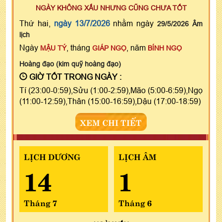
NGÀY KHÔNG XẤU NHƯNG CŨNG CHƯA TỐT
Thứ hai,
ngày 13/7/2026
nhằm ngày
29/5/2026 Âm
lịch
Ngày
, tháng
, năm
MẬU TÝ
GIÁP NGỌ
BÍNH NGỌ
Hoàng đạo (kim quỹ hoàng đạo)
GIỜ TỐT TRONG NGÀY :
Tí (23:00-0:59),Sửu (1:00-2:59),Mão (5:00-6:59),Ngọ
(11:00-12:59),Thân (15:00-16:59),Dậu (17:00-18:59)
XEM CHI TIẾT
LỊCH DƯƠNG
LỊCH ÂM
14
1
Tháng 7
Tháng 6