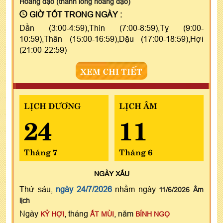
Hoàng đạo (thanh long hoàng đạo)
GIỜ TỐT TRONG NGÀY :
Dần (3:00-4:59),Thìn (7:00-8:59),Tỵ (9:00-
10:59),Thân (15:00-16:59),Dậu (17:00-18:59),Hợi
(21:00-22:59)
XEM CHI TIẾT
LỊCH DƯƠNG
LỊCH ÂM
24
11
Tháng 7
Tháng 6
NGÀY
XẤU
Thứ sáu,
ngày 24/7/2026
nhằm ngày
11/6/2026 Âm
lịch
Ngày
, tháng
, năm
KỶ HỢI
ẤT MÙI
BÍNH NGỌ