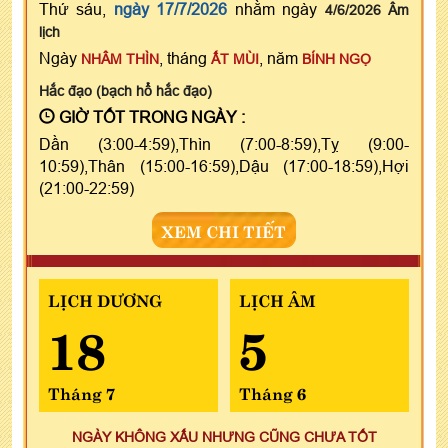
Thứ sáu,
ngày 17/7/2026
nhằm ngày
4/6/2026 Âm
lịch
Ngày
, tháng
, năm
NHÂM THÌN
ẤT MÙI
BÍNH NGỌ
Hắc đạo (bạch hổ hắc đạo)
GIỜ TỐT TRONG NGÀY :
Dần (3:00-4:59),Thìn (7:00-8:59),Tỵ (9:00-
10:59),Thân (15:00-16:59),Dậu (17:00-18:59),Hợi
(21:00-22:59)
XEM CHI TIẾT
LỊCH DƯƠNG
LỊCH ÂM
18
5
Tháng 7
Tháng 6
NGÀY KHÔNG XẤU NHƯNG CŨNG CHƯA TỐT