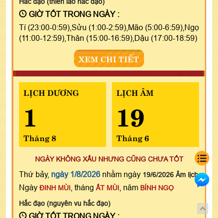
Hắc đạo (thiên lao hắc đạo)
GIỜ TỐT TRONG NGÀY :
Tí (23:00-0:59),Sửu (1:00-2:59),Mão (5:00-6:59),Ngọ
(11:00-12:59),Thân (15:00-16:59),Dậu (17:00-18:59)
XEM CHI TIẾT
LỊCH DƯƠNG
LỊCH ÂM
1
19
Tháng 8
Tháng 6
NGÀY KHÔNG XẤU NHƯNG CŨNG CHƯA TỐT
Thứ bảy,
ngày 1/8/2026
nhằm ngày
19/6/2026 Âm lịch
Ngày
, tháng
, năm
ĐINH MÙI
ẤT MÙI
BÍNH NGỌ
Hắc đạo (nguyên vu hắc đạo)
GIỜ TỐT TRONG NGÀY :