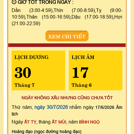
GIỜ TỐT TRONG NGÀY :
Dần (3:00-4:59),Thìn (7:00-8:59),Tỵ (9:00-
10:59),Thân (15:00-16:59),Dậu (17:00-18:59),Hợi
(21:00-22:59)
XEM CHI TIẾT
LỊCH DƯƠNG
LỊCH ÂM
30
17
Tháng 7
Tháng 6
NGÀY KHÔNG XẤU NHƯNG CŨNG CHƯA TỐT
Thứ năm,
ngày 30/7/2026
nhằm ngày
17/6/2026 Âm
lịch
Ngày
, tháng
, năm
ẤT TỴ
ẤT MÙI
BÍNH NGỌ
Hoàng đạo (ngọc đường hoàng đạo)