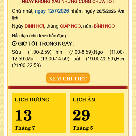
NGÀY KHÔNG XẤU NHƯNG CŨNG CHƯA TỐT
Chủ nhật,
ngày 12/7/2026
nhằm ngày
28/5/2026 Âm
lịch
Ngày
, tháng
, năm
ĐINH HỢI
GIÁP NGỌ
BÍNH NGỌ
Hắc đạo (chu tước hắc đạo)
GIỜ TỐT TRONG NGÀY :
Sửu (1:00-2:59),Thìn (7:00-8:59),Ngọ (11:00-
12:59),Mùi (13:00-14:59),Tuất (19:00-20:59),Hợi
(21:00-22:59)
XEM CHI TIẾT
LỊCH DƯƠNG
LỊCH ÂM
13
29
Tháng 7
Tháng 5