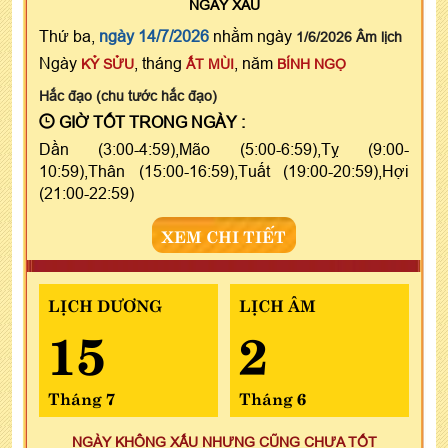
NGÀY
XẤU
Thứ ba,
ngày 14/7/2026
nhằm ngày
1/6/2026 Âm lịch
Ngày
, tháng
, năm
KỶ SỬU
ẤT MÙI
BÍNH NGỌ
Hắc đạo (chu tước hắc đạo)
GIỜ TỐT TRONG NGÀY :
Dần (3:00-4:59),Mão (5:00-6:59),Tỵ (9:00-
10:59),Thân (15:00-16:59),Tuất (19:00-20:59),Hợi
(21:00-22:59)
XEM CHI TIẾT
LỊCH DƯƠNG
LỊCH ÂM
15
2
Tháng 7
Tháng 6
NGÀY KHÔNG XẤU NHƯNG CŨNG CHƯA TỐT