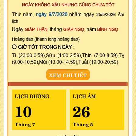
NGÀY KHÔNG XẤU NHƯNG CŨNG CHƯA TỐT
Thứ năm,
ngày 9/7/2026
nhằm ngày
25/5/2026 Âm
lịch
Ngày
, tháng
, năm
GIÁP THÂN
GIÁP NGỌ
BÍNH NGỌ
Hoàng đạo (thanh long hoàng đạo)
GIỜ TỐT TRONG NGÀY :
Tí (23:00-0:59),Sửu (1:00-2:59),Thìn (7:00-8:59),Tỵ
(9:00-10:59),Mùi (13:00-14:59),Tuất (19:00-20:59)
XEM CHI TIẾT
LỊCH DƯƠNG
LỊCH ÂM
10
26
Tháng 7
Tháng 5