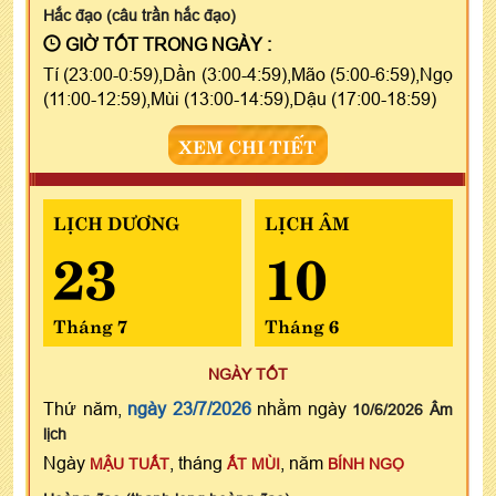
Hắc đạo (câu trần hắc đạo)
GIỜ TỐT TRONG NGÀY :
Tí (23:00-0:59),Dần (3:00-4:59),Mão (5:00-6:59),Ngọ
(11:00-12:59),Mùi (13:00-14:59),Dậu (17:00-18:59)
XEM CHI TIẾT
LỊCH DƯƠNG
LỊCH ÂM
23
10
Tháng 7
Tháng 6
NGÀY TỐT
Thứ năm,
ngày 23/7/2026
nhằm ngày
10/6/2026 Âm
lịch
Ngày
, tháng
, năm
MẬU TUẤT
ẤT MÙI
BÍNH NGỌ