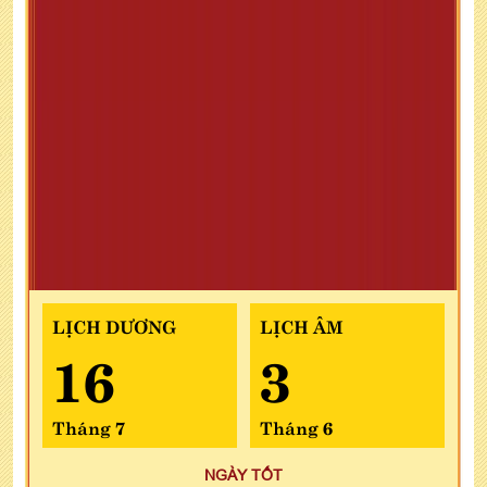
LỊCH DƯƠNG
LỊCH ÂM
16
3
Tháng 7
Tháng 6
NGÀY TỐT