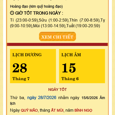
Hoàng đạo (kim quỹ hoàng đạo)
GIỜ TỐT TRONG NGÀY :
Tí (23:00-0:59),Sửu (1:00-2:59),Thìn (7:00-8:59),Tỵ
(9:00-10:59),Mùi (13:00-14:59),Tuất (19:00-20:59)
XEM CHI TIẾT
LỊCH DƯƠNG
LỊCH ÂM
28
15
Tháng 7
Tháng 6
NGÀY TỐT
Thứ ba,
ngày 28/7/2026
nhằm ngày
15/6/2026 Âm
lịch
Ngày
, tháng
, năm
QUÝ MÃO
ẤT MÙI
BÍNH NGỌ