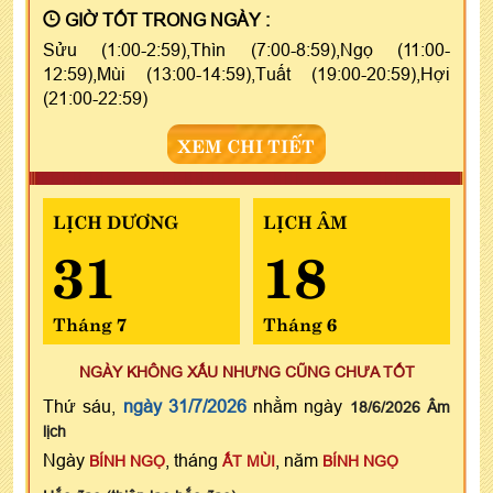
GIỜ TỐT TRONG NGÀY :
Sửu (1:00-2:59),Thìn (7:00-8:59),Ngọ (11:00-
12:59),Mùi (13:00-14:59),Tuất (19:00-20:59),Hợi
(21:00-22:59)
XEM CHI TIẾT
LỊCH DƯƠNG
LỊCH ÂM
31
18
Tháng 7
Tháng 6
NGÀY KHÔNG XẤU NHƯNG CŨNG CHƯA TỐT
Thứ sáu,
ngày 31/7/2026
nhằm ngày
18/6/2026 Âm
lịch
Ngày
, tháng
, năm
BÍNH NGỌ
ẤT MÙI
BÍNH NGỌ