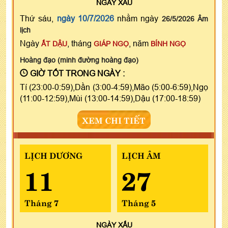
NGÀY
XẤU
Thứ sáu,
ngày 10/7/2026
nhằm ngày
26/5/2026 Âm
lịch
Ngày
, tháng
, năm
ẤT DẬU
GIÁP NGỌ
BÍNH NGỌ
Hoàng đạo (minh đường hoàng đạo)
GIỜ TỐT TRONG NGÀY :
Tí (23:00-0:59),Dần (3:00-4:59),Mão (5:00-6:59),Ngọ
(11:00-12:59),Mùi (13:00-14:59),Dậu (17:00-18:59)
XEM CHI TIẾT
LỊCH DƯƠNG
LỊCH ÂM
11
27
Tháng 7
Tháng 5
NGÀY
XẤU