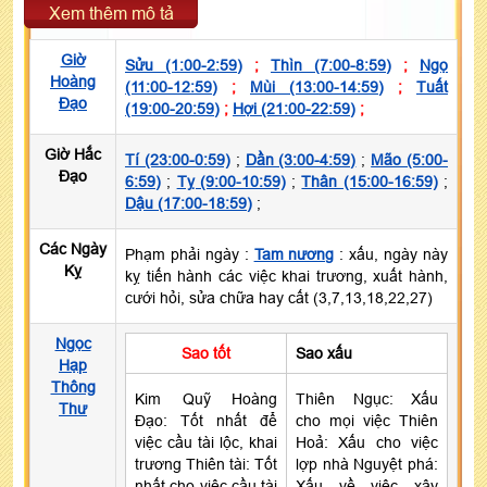
Xem thêm mô tả
Giờ
Sửu (1:00-2:59)
;
Thìn (7:00-8:59)
;
Ngọ
Hoàng
(11:00-12:59)
;
Mùi (13:00-14:59)
;
Tuất
Đạo
(19:00-20:59)
;
Hợi (21:00-22:59)
;
Giờ Hắc
Tí (23:00-0:59)
;
Dần (3:00-4:59)
;
Mão (5:00-
Đạo
6:59)
;
Tỵ (9:00-10:59)
;
Thân (15:00-16:59)
;
Dậu (17:00-18:59)
;
Các Ngày
Phạm phải ngày :
Tam nương
: xấu, ngày này
Kỵ
kỵ tiến hành các việc khai trương, xuất hành,
cưới hỏi, sửa chữa hay cất (3,7,13,18,22,27)
Ngọc
Sao tốt
Sao xấu
Hạp
Thông
Kim Quỹ Hoàng
Thiên Ngục: Xấu
Thư
Đạo: Tốt nhất để
cho mọi việc Thiên
việc cầu tài lộc, khai
Hoả: Xấu cho việc
trương Thiên tài: Tốt
lợp nhà Nguyệt phá:
nhất cho việc cầu tài
Xấu về việc xây