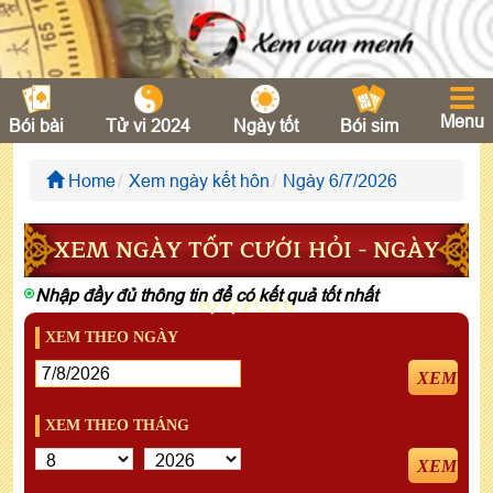
Menu
Bói bài
Tử vi 2024
Ngày tốt
Bói sim
Home
Xem ngày kết hôn
Ngày 6/7/2026
XEM NGÀY TỐT CƯỚI HỎI - NGÀY
Nhập đầy đủ thông tin để có kết quả tốt nhất
6/7/2026
XEM THEO NGÀY
XEM
XEM THEO THÁNG
XEM