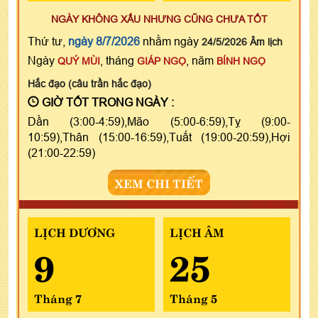
NGÀY KHÔNG XẤU NHƯNG CŨNG CHƯA TỐT
Thứ tư,
ngày 8/7/2026
nhằm ngày
24/5/2026 Âm lịch
Ngày
, tháng
, năm
QUÝ MÙI
GIÁP NGỌ
BÍNH NGỌ
Hắc đạo (câu trần hắc đạo)
GIỜ TỐT TRONG NGÀY :
Dần (3:00-4:59),Mão (5:00-6:59),Tỵ (9:00-
10:59),Thân (15:00-16:59),Tuất (19:00-20:59),Hợi
(21:00-22:59)
XEM CHI TIẾT
LỊCH DƯƠNG
LỊCH ÂM
9
25
Tháng 7
Tháng 5