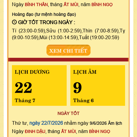
Ngày
, tháng
, năm
BÍNH THÂN
ẤT MÙI
BÍNH NGỌ
Hoàng đạo (tư mệnh hoàng đạo)
GIỜ TỐT TRONG NGÀY :
Tí (23:00-0:59),Sửu (1:00-2:59),Thìn (7:00-8:59),Tỵ
(9:00-10:59),Mùi (13:00-14:59),Tuất (19:00-20:59)
XEM CHI TIẾT
LỊCH DƯƠNG
LỊCH ÂM
22
9
Tháng 7
Tháng 6
NGÀY TỐT
Thứ tư,
ngày 22/7/2026
nhằm ngày
9/6/2026 Âm lịch
Ngày
, tháng
, năm
ĐINH DẬU
ẤT MÙI
BÍNH NGỌ