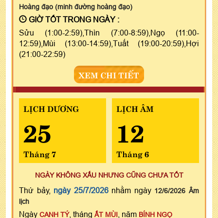
Hoàng đạo (minh đường hoàng đạo)
GIỜ TỐT TRONG NGÀY :
Sửu (1:00-2:59),Thìn (7:00-8:59),Ngọ (11:00-
12:59),Mùi (13:00-14:59),Tuất (19:00-20:59),Hợi
(21:00-22:59)
XEM CHI TIẾT
LỊCH DƯƠNG
LỊCH ÂM
25
12
Tháng 7
Tháng 6
NGÀY KHÔNG XẤU NHƯNG CŨNG CHƯA TỐT
Thứ bảy,
ngày 25/7/2026
nhằm ngày
12/6/2026 Âm
lịch
Ngày
, tháng
, năm
CANH TÝ
ẤT MÙI
BÍNH NGỌ