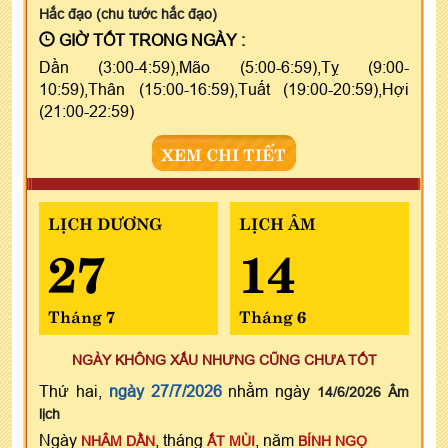
Hắc đạo (chu tước hắc đạo)
GIỜ TỐT TRONG NGÀY :
Dần (3:00-4:59),Mão (5:00-6:59),Tỵ (9:00-
10:59),Thân (15:00-16:59),Tuất (19:00-20:59),Hợi
(21:00-22:59)
XEM CHI TIẾT
LỊCH DƯƠNG
LỊCH ÂM
27
14
Tháng 7
Tháng 6
NGÀY KHÔNG XẤU NHƯNG CŨNG CHƯA TỐT
Thứ hai,
ngày 27/7/2026
nhằm ngày
14/6/2026 Âm
lịch
Ngày
, tháng
, năm
NHÂM DẦN
ẤT MÙI
BÍNH NGỌ