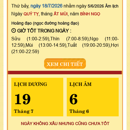
Thứ bảy,
ngày 18/7/2026
nhằm ngày
5/6/2026 Âm lịch
Ngày
, tháng
, năm
QUÝ TỴ
ẤT MÙI
BÍNH NGỌ
Hoàng đạo (ngọc đường hoàng đạo)
GIỜ TỐT TRONG NGÀY :
Sửu (1:00-2:59),Thìn (7:00-8:59),Ngọ (11:00-
12:59),Mùi (13:00-14:59),Tuất (19:00-20:59),Hợi
(21:00-22:59)
XEM CHI TIẾT
LỊCH DƯƠNG
LỊCH ÂM
19
6
Tháng 7
Tháng 6
NGÀY KHÔNG XẤU NHƯNG CŨNG CHƯA TỐT