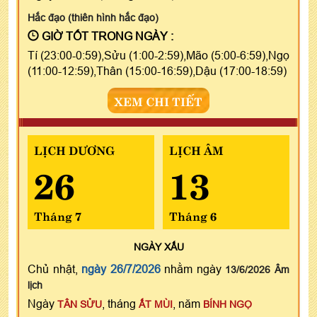
Hắc đạo (thiên hình hắc đạo)
GIỜ TỐT TRONG NGÀY :
Tí (23:00-0:59),Sửu (1:00-2:59),Mão (5:00-6:59),Ngọ
(11:00-12:59),Thân (15:00-16:59),Dậu (17:00-18:59)
XEM CHI TIẾT
LỊCH DƯƠNG
LỊCH ÂM
26
13
Tháng 7
Tháng 6
NGÀY
XẤU
Chủ nhật,
ngày 26/7/2026
nhằm ngày
13/6/2026 Âm
lịch
Ngày
, tháng
, năm
TÂN SỬU
ẤT MÙI
BÍNH NGỌ