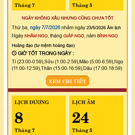
Tháng 7
Tháng 5
NGÀY KHÔNG XẤU NHƯNG CŨNG CHƯA TỐT
Thứ ba,
ngày 7/7/2026
nhằm ngày
23/5/2026 Âm lịch
Ngày
, tháng
, năm
NHÂM NGỌ
GIÁP NGỌ
BÍNH NGỌ
Hoàng đạo (tư mệnh hoàng đạo)
GIỜ TỐT TRONG NGÀY :
Tí (23:00-0:59),Sửu (1:00-2:59),Mão (5:00-6:59),Ngọ
(11:00-12:59),Thân (15:00-16:59),Dậu (17:00-18:59)
XEM CHI TIẾT
LỊCH DƯƠNG
LỊCH ÂM
8
24
Tháng 7
Tháng 5