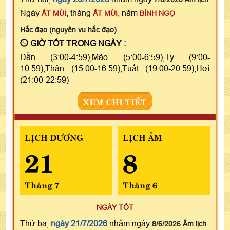
Ngày
, tháng
, năm
ẤT MÙI
ẤT MÙI
BÍNH NGỌ
Hắc đạo (nguyên vu hắc đạo)
GIỜ TỐT TRONG NGÀY :
Dần (3:00-4:59),Mão (5:00-6:59),Tỵ (9:00-
10:59),Thân (15:00-16:59),Tuất (19:00-20:59),Hợi
(21:00-22:59)
XEM CHI TIẾT
LỊCH DƯƠNG
LỊCH ÂM
21
8
Tháng 7
Tháng 6
NGÀY TỐT
Thứ ba,
ngày 21/7/2026
nhằm ngày
8/6/2026 Âm lịch