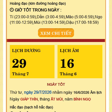
Hoàng đạo (kim đường hoàng đạo)
GIỜ TỐT TRONG NGÀY :
Tí (23:00-0:59),Dần (3:00-4:59),Mão (5:00-6:59),Ngọ
(11:00-12:59),Mùi (13:00-14:59),Dậu (17:00-18:59)
XEM CHI TIẾT
LỊCH DƯƠNG
LỊCH ÂM
29
16
Tháng 7
Tháng 6
NGÀY TỐT
Thứ tư,
ngày 29/7/2026
nhằm ngày
16/6/2026 Âm lịch
Ngày
, tháng
, năm
GIÁP THÌN
ẤT MÙI
BÍNH NGỌ
Hắc đạo (bạch hổ hắc đạo)