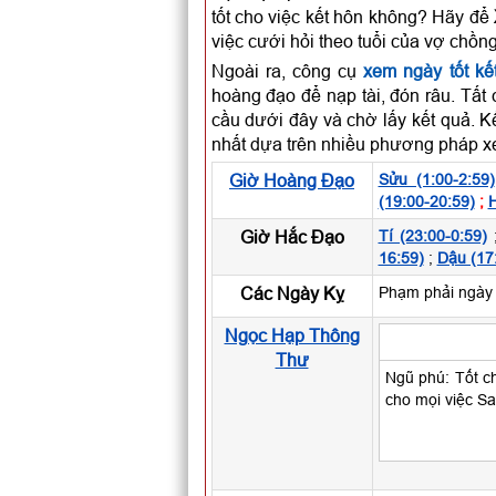
tốt cho việc kết hôn không? Hãy để
việc cưới hỏi theo tuổi của vợ chồng
Ngoài ra, công cụ
xem ngày tốt kế
hoàng đạo để nạp tài, đón râu. Tất
cầu dưới đây và chờ lấy kết quả. Kế
nhất dựa trên nhiều phương pháp x
Giờ Hoàng Đạo
Sửu (1:00-2:59)
(19:00-20:59)
;
H
Giờ Hắc Đạo
Tí (23:00-0:59)
16:59)
;
Dậu (17
Các Ngày Kỵ
Phạm phải ngày 
Ngọc Hạp Thông
Thư
Ngũ phú: Tốt ch
cho mọi việc Sa