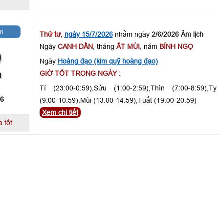
m
Thứ tư,
ngày 15/7/2026
nhằm ngày
2/6/2026 Âm lịch
Ngày
CANH DẦN
, tháng
ẤT MÙI
, năm
BÍNH NGỌ
2
Ngày
Hoàng đạo (kim quỹ hoàng đạo)
GIỜ TỐT TRONG NGÀY :
Tí (23:00-0:59),Sửu (1:00-2:59),Thìn (7:00-8:59),Tỵ
 6
(9:00-10:59),Mùi (13:00-14:59),Tuất (19:00-20:59)
Xem chi tiết
 tốt