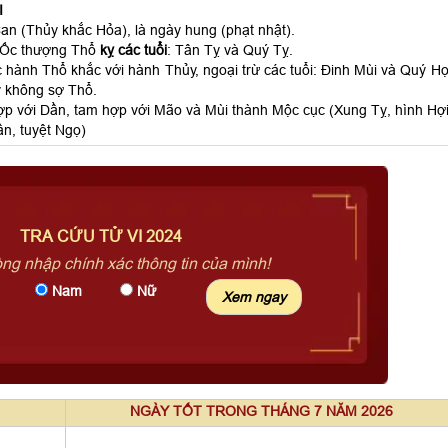
I
n (Thủy khắc Hỏa), là ngày hung (phạt nhật).
 Ốc thượng Thổ
kỵ các tuổi
: Tân Tỵ và Quý Tỵ.
 hành Thổ khắc với hành Thủy, ngoại trừ các tuổi: Đinh Mùi và Quý Hợ
 không sợ Thổ.
ợp với Dần, tam hợp với Mão và Mùi thành Mộc cục (Xung Tỵ, hình Hợi
n, tuyệt Ngọ)
TRA CỨU TỬ VI 2024
òng nhập chính xác thông tin của mình!
Nam
Nữ
NGÀY TỐT TRONG THÁNG 7 NĂM 2026