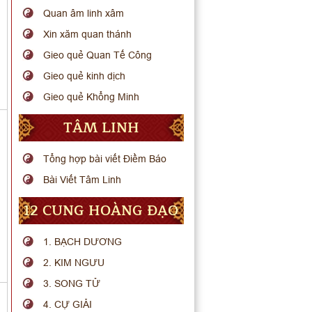
Quan âm linh xâm
Xin xăm quan thánh
Gieo quẻ Quan Tế Công
Gieo quẻ kinh dịch
Gieo quẻ Khổng Minh
TÂM LINH
Tổng hợp bài viết Điềm Báo
Bài Viết Tâm Linh
12 CUNG HOÀNG ĐẠO
1. BẠCH DƯƠNG
2. KIM NGƯU
3. SONG TỬ
4. CỰ GIẢI