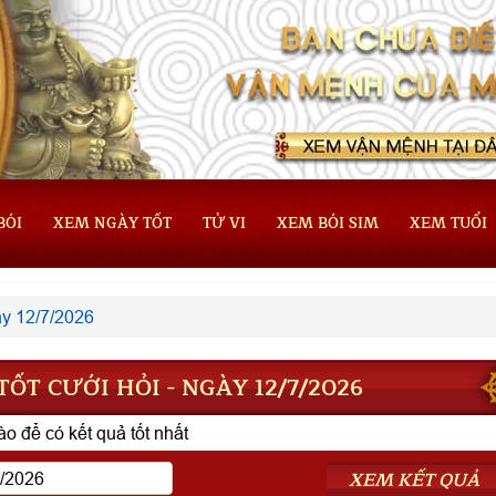
BÓI
XEM NGÀY TỐT
TỬ VI
XEM BÓI SIM
XEM TUỔI
y 12/7/2026
ỐT CƯỚI HỎI - NGÀY 12/7/2026
o để có kết quả tốt nhất
XEM KẾT QUẢ