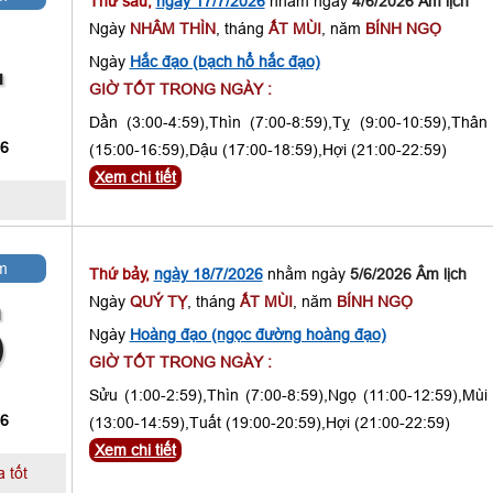
Thứ sáu,
ngày 17/7/2026
nhằm ngày
4/6/2026 Âm lịch
Ngày
NHÂM THÌN
, tháng
ẤT MÙI
, năm
BÍNH NGỌ
4
Ngày
Hắc đạo (bạch hổ hắc đạo)
GIỜ TỐT TRONG NGÀY :
Dần (3:00-4:59),Thìn (7:00-8:59),Tỵ (9:00-10:59),Thân
 6
(15:00-16:59),Dậu (17:00-18:59),Hợi (21:00-22:59)
Xem chi tiết
m
Thứ bảy,
ngày 18/7/2026
nhằm ngày
5/6/2026 Âm lịch
Ngày
QUÝ TỴ
, tháng
ẤT MÙI
, năm
BÍNH NGỌ
5
Ngày
Hoàng đạo (ngọc đường hoàng đạo)
GIỜ TỐT TRONG NGÀY :
Sửu (1:00-2:59),Thìn (7:00-8:59),Ngọ (11:00-12:59),Mùi
 6
(13:00-14:59),Tuất (19:00-20:59),Hợi (21:00-22:59)
Xem chi tiết
 tốt