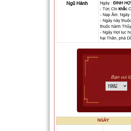
Ngũ Hành
Ngày :
ĐINH HỢ
- Tức Chi
khắc
Ca
- Nạp Âm: Ngày
- Ngày này thuộc
thuộc hành Thủy
- Ngày Hợi lục h
hại Thân, phá Dầ
Bạn vui l
NGÀY