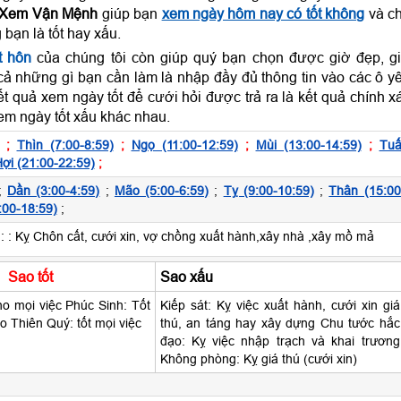
Xem Vận Mệnh
giúp bạn
xem ngày hôm nay có tốt không
và c
 bạn là tốt hay xấu.
t hôn
của chúng tôi còn giúp quý bạn chọn được giờ đẹp, g
 cả những gì bạn cần làm là nhập đầy đủ thông tin vào các ô y
t quả xem ngày tốt để cưới hỏi được trả ra là kết quả chính x
em ngày tốt xấu khác nhau.
;
Thìn (7:00-8:59)
;
Ngọ (11:00-12:59)
;
Mùi (13:00-14:59)
;
Tuấ
ợi (21:00-22:59)
;
;
Dần (3:00-4:59)
;
Mão (5:00-6:59)
;
Tỵ (9:00-10:59)
;
Thân (15:00
:00-18:59)
;
:
: Kỵ Chôn cất, cưới xin, vợ chồng xuất hành,xây nhà ,xây mồ mả
Sao tốt
Sao xấu
o mọi việc Phúc Sinh: Tốt
Kiếp sát: Kỵ việc xuất hành, cưới xin giá
o Thiên Quý: tốt mọi việc
thú, an táng hay xây dựng Chu tước hắc
đạo: Kỵ việc nhập trạch và khai trương
Không phòng: Kỵ giá thú (cưới xin)