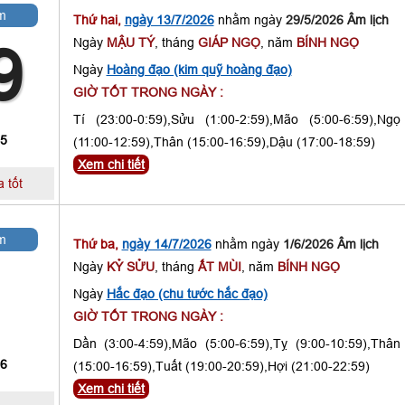
m
Thứ hai,
ngày 13/7/2026
nhằm ngày
29/5/2026 Âm lịch
Ngày
MẬU TÝ
, tháng
GIÁP NGỌ
, năm
BÍNH NGỌ
9
Ngày
Hoàng đạo (kim quỹ hoàng đạo)
GIỜ TỐT TRONG NGÀY :
Tí (23:00-0:59),Sửu (1:00-2:59),Mão (5:00-6:59),Ngọ
 5
(11:00-12:59),Thân (15:00-16:59),Dậu (17:00-18:59)
Xem chi tiết
 tốt
m
Thứ ba,
ngày 14/7/2026
nhằm ngày
1/6/2026 Âm lịch
Ngày
KỶ SỬU
, tháng
ẤT MÙI
, năm
BÍNH NGỌ
1
Ngày
Hắc đạo (chu tước hắc đạo)
GIỜ TỐT TRONG NGÀY :
Dần (3:00-4:59),Mão (5:00-6:59),Tỵ (9:00-10:59),Thân
 6
(15:00-16:59),Tuất (19:00-20:59),Hợi (21:00-22:59)
Xem chi tiết