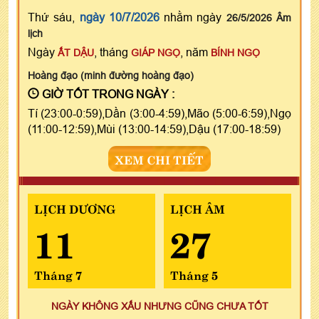
Thứ sáu,
ngày 10/7/2026
nhằm ngày
26/5/2026 Âm
lịch
Ngày
, tháng
, năm
ẤT DẬU
GIÁP NGỌ
BÍNH NGỌ
Hoàng đạo (minh đường hoàng đạo)
GIỜ TỐT TRONG NGÀY :
Tí (23:00-0:59),Dần (3:00-4:59),Mão (5:00-6:59),Ngọ
(11:00-12:59),Mùi (13:00-14:59),Dậu (17:00-18:59)
XEM CHI TIẾT
LỊCH DƯƠNG
LỊCH ÂM
11
27
Tháng 7
Tháng 5
NGÀY KHÔNG XẤU NHƯNG CŨNG CHƯA TỐT