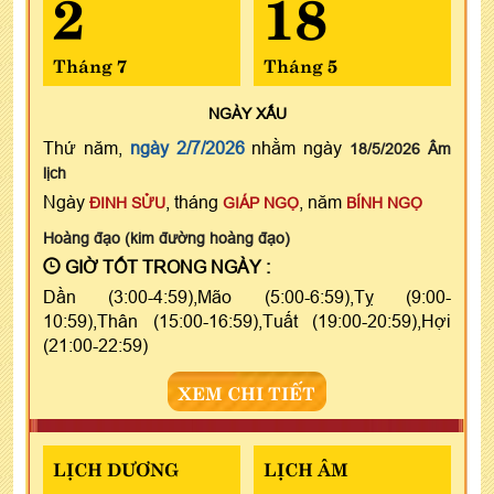
2
18
Tháng 7
Tháng 5
NGÀY
XẤU
Thứ năm,
ngày 2/7/2026
nhằm ngày
18/5/2026 Âm
lịch
Ngày
, tháng
, năm
ĐINH SỬU
GIÁP NGỌ
BÍNH NGỌ
Hoàng đạo (kim đường hoàng đạo)
GIỜ TỐT TRONG NGÀY :
Dần (3:00-4:59),Mão (5:00-6:59),Tỵ (9:00-
10:59),Thân (15:00-16:59),Tuất (19:00-20:59),Hợi
(21:00-22:59)
XEM CHI TIẾT
LỊCH DƯƠNG
LỊCH ÂM