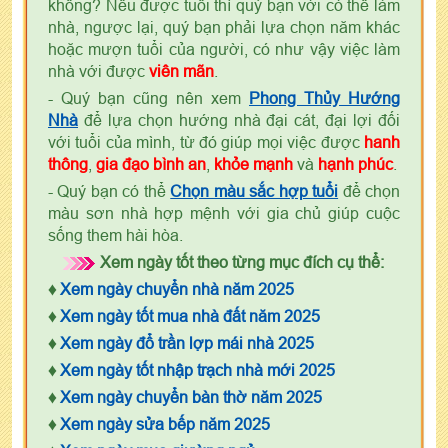
không? Nếu được tuổi thì quý bạn với có thể làm
nhà, ngược lại, quý bạn phải lựa chọn năm khác
hoặc mượn tuổi của người, có như vậy việc làm
nhà với được
viên mãn
.
- Quý bạn cũng nên xem
Phong Thủy Hướng
Nhà
để lựa chọn hướng nhà đại cát, đại lợi đối
với tuổi của mình, từ đó giúp mọi việc được
hanh
thông
,
gia đạo bình an
,
khỏe mạnh
và
hạnh phúc
.
- Quý bạn có thể
Chọn màu sắc hợp tuổi
để chọn
màu sơn nhà hợp mệnh với gia chủ giúp cuộc
sống them hài hòa.
Xem ngày tốt theo từng mục đích cụ thể:
♦
Xem ngày chuyển nhà năm 2025
♦
Xem ngày tốt mua nhà đất năm 2025
♦
Xem ngày đổ trần lợp mái nhà 2025
♦
Xem ngày tốt nhập trạch nhà mới 2025
♦
Xem ngày chuyển bàn thờ năm 2025
♦
Xem ngày sửa bếp năm 2025