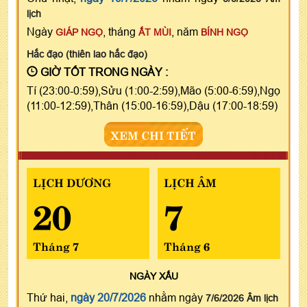
lịch
Ngày
, tháng
, năm
GIÁP NGỌ
ẤT MÙI
BÍNH NGỌ
Hắc đạo (thiên lao hắc đạo)
GIỜ TỐT TRONG NGÀY :
Tí (23:00-0:59),Sửu (1:00-2:59),Mão (5:00-6:59),Ngọ
(11:00-12:59),Thân (15:00-16:59),Dậu (17:00-18:59)
XEM CHI TIẾT
LỊCH DƯƠNG
LỊCH ÂM
20
7
Tháng 7
Tháng 6
NGÀY
XẤU
Thứ hai,
ngày 20/7/2026
nhằm ngày
7/6/2026 Âm lịch