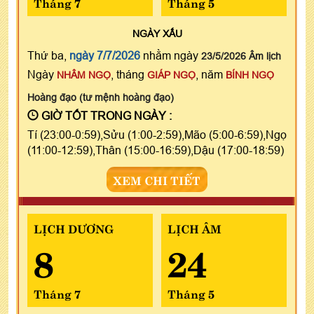
Tháng 7
Tháng 5
NGÀY
XẤU
Thứ ba,
ngày 7/7/2026
nhằm ngày
23/5/2026 Âm lịch
Ngày
, tháng
, năm
NHÂM NGỌ
GIÁP NGỌ
BÍNH NGỌ
Hoàng đạo (tư mệnh hoàng đạo)
GIỜ TỐT TRONG NGÀY :
Tí (23:00-0:59),Sửu (1:00-2:59),Mão (5:00-6:59),Ngọ
(11:00-12:59),Thân (15:00-16:59),Dậu (17:00-18:59)
XEM CHI TIẾT
LỊCH DƯƠNG
LỊCH ÂM
8
24
Tháng 7
Tháng 5