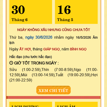
30
16
Tháng 6
Tháng 5
NGÀY KHÔNG XẤU NHƯNG CŨNG CHƯA TỐT
Thứ ba,
ngày 30/6/2026
nhằm ngày
16/5/2026 Âm
lịch
Ngày
, tháng
, năm
ẤT HỢI
GIÁP NGỌ
BÍNH NGỌ
Hắc đạo (chu tước hắc đạo)
GIỜ TỐT TRONG NGÀY :
Sửu (1:00-2:59),Thìn (7:00-8:59),Ngọ (11:00-
12:59),Mùi (13:00-14:59),Tuất (19:00-20:59),Hợi
(21:00-22:59)
XEM CHI TIẾT
LỊCH DƯƠNG
LỊCH ÂM