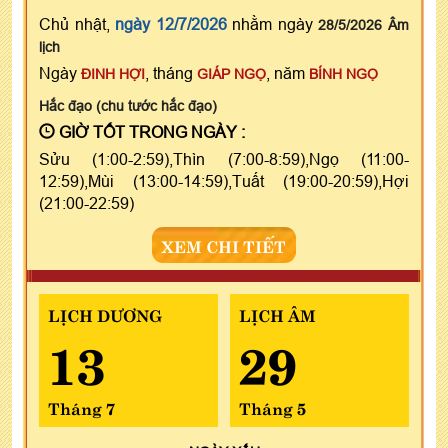
Chủ nhật,
ngày 12/7/2026
nhằm ngày
28/5/2026 Âm
lịch
Ngày
, tháng
, năm
ĐINH HỢI
GIÁP NGỌ
BÍNH NGỌ
Hắc đạo (chu tước hắc đạo)
GIỜ TỐT TRONG NGÀY :
Sửu (1:00-2:59),Thìn (7:00-8:59),Ngọ (11:00-
12:59),Mùi (13:00-14:59),Tuất (19:00-20:59),Hợi
(21:00-22:59)
XEM CHI TIẾT
LỊCH DƯƠNG
LỊCH ÂM
13
29
Tháng 7
Tháng 5