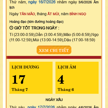
Thứ năm,
ngày 16/7/2026
nhằm ngày
3/6/2026 Âm
lịch
Ngày
, tháng
, năm
TÂN MÃO
ẤT MÙI
BÍNH NGỌ
Hoàng đạo (kim đường hoàng đạo)
GIỜ TỐT TRONG NGÀY :
Tí (23:00-0:59),Dần (3:00-4:59),Mão (5:00-6:59),Ngọ
(11:00-12:59),Mùi (13:00-14:59),Dậu (17:00-18:59)
XEM CHI TIẾT
LỊCH DƯƠNG
LỊCH ÂM
17
4
Tháng 7
Tháng 6
NGÀY
XẤU
Thứ sáu,
ngày 17/7/2026
nhằm ngày
4/6/2026 Âm