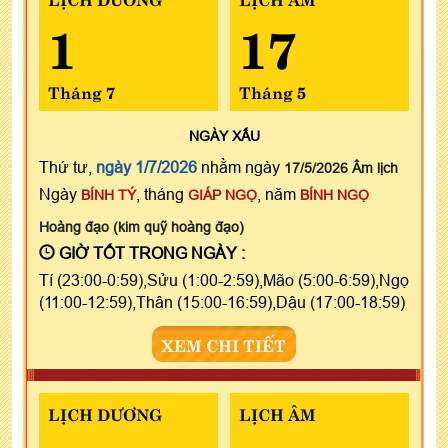
1
17
Tháng 7
Tháng 5
NGÀY
XẤU
Thứ tư,
ngày 1/7/2026
nhằm ngày
17/5/2026 Âm lịch
Ngày
, tháng
, năm
BÍNH TÝ
GIÁP NGỌ
BÍNH NGỌ
Hoàng đạo (kim quỹ hoàng đạo)
GIỜ TỐT TRONG NGÀY :
Tí (23:00-0:59),Sửu (1:00-2:59),Mão (5:00-6:59),Ngọ
(11:00-12:59),Thân (15:00-16:59),Dậu (17:00-18:59)
XEM CHI TIẾT
LỊCH DƯƠNG
LỊCH ÂM