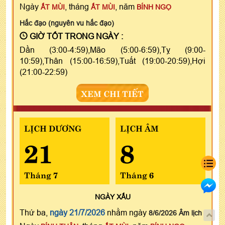
Ngày
, tháng
, năm
ẤT MÙI
ẤT MÙI
BÍNH NGỌ
Hắc đạo (nguyên vu hắc đạo)
GIỜ TỐT TRONG NGÀY :
Dần (3:00-4:59),Mão (5:00-6:59),Tỵ (9:00-
10:59),Thân (15:00-16:59),Tuất (19:00-20:59),Hợi
(21:00-22:59)
XEM CHI TIẾT
LỊCH DƯƠNG
LỊCH ÂM
21
8
Tháng 7
Tháng 6
NGÀY
XẤU
Thứ ba,
ngày 21/7/2026
nhằm ngày
8/6/2026 Âm lịch