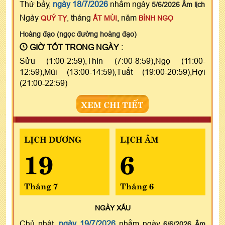
Thứ bảy,
ngày 18/7/2026
nhằm ngày
5/6/2026 Âm lịch
Ngày
, tháng
, năm
QUÝ TỴ
ẤT MÙI
BÍNH NGỌ
Hoàng đạo (ngọc đường hoàng đạo)
GIỜ TỐT TRONG NGÀY :
Sửu (1:00-2:59),Thìn (7:00-8:59),Ngọ (11:00-
12:59),Mùi (13:00-14:59),Tuất (19:00-20:59),Hợi
(21:00-22:59)
XEM CHI TIẾT
LỊCH DƯƠNG
LỊCH ÂM
19
6
Tháng 7
Tháng 6
NGÀY
XẤU
Chủ nhật,
ngày 19/7/2026
nhằm ngày
6/6/2026 Âm