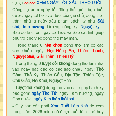
sự tại
>>>>>
XEM NGÀY TỐT XẤU THEO TUỔI
Công cụ xem ngày tốt động thổ giúp bạn biết
được ngày tốt hợp với tuổi của gia chủ, đồng thời
tránh những ngày xấu phạm bách kỵ như
Sát
chủ
,
Tam nương
, Dương công kỵ,
Nguyệt kỵ
,...
Sau đó là chọn ngày có Trực và Sao cát tinh giúp
phù trợ cho việc động thổ may mắn.
- Trong tháng 6
nên chọn
động thổ làm có các
sao chiếu ngày:
Đại Hồng Sa, Thiên Thành,
Nguyệt Giải, Giải Thần, Thiên Hỷ
- Trong tháng 6
tuyệt đối không
động thổ làm nhà
vào ngày hắc đạo có các sao chiếu ngày:
Thổ
Cấm, Thổ Kỵ, Thiên Cẩu, Địa Tặc, Thiên Tặc,
Câu Giảo, Hà Khôi, Nguyệt Phá
.
-
Tuyệt đối không
động thổ vào các ngày bách kỵ
bao gồm:
ngày Thọ Tử
, ngày Tam nương, ngày
Con nước,
ngày Kim thần thất sát
...
- Quý bạn cần phải
Xem Tuổi Làm Nhà
để xem
trong năm 2026 mình có được tuổi làm nhà hay