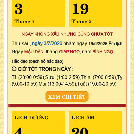
3
19
Tháng 7
Tháng 5
NGÀY KHÔNG XẤU NHƯNG CŨNG CHƯA TỐT
Thứ sáu,
ngày 3/7/2026
nhằm ngày
19/5/2026 Âm lịch
Ngày
, tháng
, năm
MẬU DẦN
GIÁP NGỌ
BÍNH NGỌ
Hắc đạo (bạch hổ hắc đạo)
GIỜ TỐT TRONG NGÀY :
Tí (23:00-0:59),Sửu (1:00-2:59),Thìn (7:00-8:59),Tỵ
(9:00-10:59),Mùi (13:00-14:59),Tuất (19:00-20:59)
XEM CHI TIẾT
LỊCH DƯƠNG
LỊCH ÂM
4
20