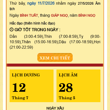
Thứ bảy,
ngày 11/7/2026
nhằm ngày
27/5/2026 Âm
lịch
Ngày
, tháng
, năm
BÍNH TUẤT
GIÁP NGỌ
BÍNH NGỌ
Hắc đạo (thiên hình hắc đạo)
GIỜ TỐT TRONG NGÀY :
Dần (3:00-4:59),Thìn (7:00-8:59),Tỵ (9:00-
10:59),Thân (15:00-16:59),Dậu (17:00-18:59),Hợi
(21:00-22:59)
XEM CHI TIẾT
LỊCH DƯƠNG
LỊCH ÂM
12
28
Tháng 7
Tháng 5
NGÀY
XẤU