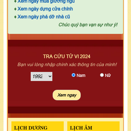
♦
Xem ngày mua giường ngủ
♦
Xem ngày dựng cửa chính
♦
Xem ngày phá dỡ nhà cũ
Chúc quý bạn vạn sự như ý!
TRA CỨU TỬ VI 2024
Bạn vui lòng nhập chính xác thông tin của mình!
Nam
Nữ
LỊCH DƯƠNG
LỊCH ÂM