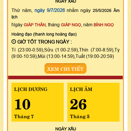
NGÀY
XẤU
Thứ năm,
ngày 9/7/2026
nhằm ngày
25/5/2026 Âm
lịch
Ngày
, tháng
, năm
GIÁP THÂN
GIÁP NGỌ
BÍNH NGỌ
Hoàng đạo (thanh long hoàng đạo)
GIỜ TỐT TRONG NGÀY :
Tí (23:00-0:59),Sửu (1:00-2:59),Thìn (7:00-8:59),Tỵ
(9:00-10:59),Mùi (13:00-14:59),Tuất (19:00-20:59)
XEM CHI TIẾT
LỊCH DƯƠNG
LỊCH ÂM
10
26
Tháng 7
Tháng 5
NGÀY
XẤU