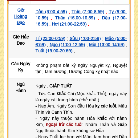
Giờ
Dần (3:00-4:59)
,
Thìn (7:00-8:59)
,
Tỵ (9:00-
Hoàng
10:59)
,
Thân (15:00-16:59)
,
Dậu (17:00-
Đạo
18:59)
,
Hợi (21:00-22:59)
,
Giờ Hắc
Tí (23:00-0:59)
;
Sửu (1:00-2:59)
;
Mão (5:00-
Đạo
6:59)
;
Ngọ (11:00-12:59)
;
Mùi (13:00-14:59)
;
Tuất (19:00-20:59)
;
Các Ngày
Không phạm bất kỳ ngày Nguyệt kỵ, Nguyệt
Kỵ
tận, Tam nương, Dương Công kỵ nhật nào.
Ngũ
Ngày :
GIÁP TUẤT
Hành
- Tức Can
khắc
Chi (Mộc khắc Thổ), ngày này
là ngày cát trung bình (chế nhật).
- Nạp Âm: Ngày Sơn đầu Hỏa
kỵ các tuổi
: Mậu
Thìn và Canh Thìn.
- Ngày này thuộc hành Hỏa
khắc
với hành
Kim,
ngoại trừ các tuổi
: Nhâm Thân và Giáp
Ngọ thuộc hành Kim không sợ Hỏa.
- Ngày Tuất lục hợp với Mão, tam hợp với Dần