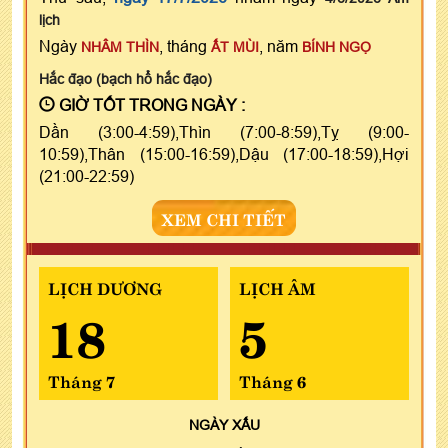
lịch
Ngày
, tháng
, năm
NHÂM THÌN
ẤT MÙI
BÍNH NGỌ
Hắc đạo (bạch hổ hắc đạo)
GIỜ TỐT TRONG NGÀY :
Dần (3:00-4:59),Thìn (7:00-8:59),Tỵ (9:00-
10:59),Thân (15:00-16:59),Dậu (17:00-18:59),Hợi
(21:00-22:59)
XEM CHI TIẾT
LỊCH DƯƠNG
LỊCH ÂM
18
5
Tháng 7
Tháng 6
NGÀY
XẤU