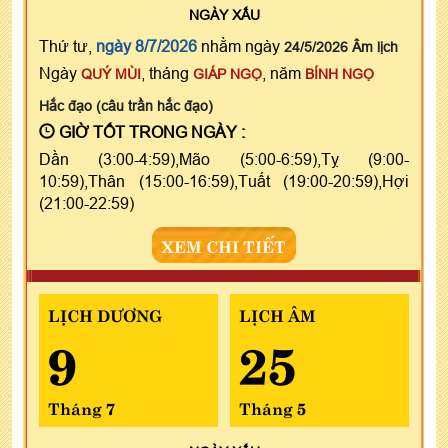
NGÀY
XẤU
Thứ tư,
ngày 8/7/2026
nhằm ngày
24/5/2026 Âm lịch
Ngày
, tháng
, năm
QUÝ MÙI
GIÁP NGỌ
BÍNH NGỌ
Hắc đạo (câu trần hắc đạo)
GIỜ TỐT TRONG NGÀY :
Dần (3:00-4:59),Mão (5:00-6:59),Tỵ (9:00-
10:59),Thân (15:00-16:59),Tuất (19:00-20:59),Hợi
(21:00-22:59)
XEM CHI TIẾT
LỊCH DƯƠNG
LỊCH ÂM
9
25
Tháng 7
Tháng 5