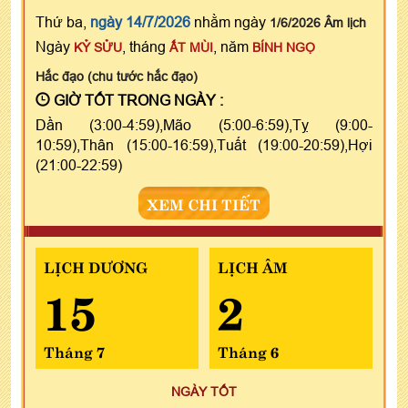
Thứ ba,
ngày 14/7/2026
nhằm ngày
1/6/2026 Âm lịch
Ngày
, tháng
, năm
KỶ SỬU
ẤT MÙI
BÍNH NGỌ
Hắc đạo (chu tước hắc đạo)
GIỜ TỐT TRONG NGÀY :
Dần (3:00-4:59),Mão (5:00-6:59),Tỵ (9:00-
10:59),Thân (15:00-16:59),Tuất (19:00-20:59),Hợi
(21:00-22:59)
XEM CHI TIẾT
LỊCH DƯƠNG
LỊCH ÂM
15
2
Tháng 7
Tháng 6
NGÀY TỐT