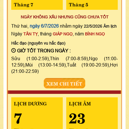
Tháng 7
Tháng 5
NGÀY KHÔNG XẤU NHƯNG CŨNG CHƯA TỐT
Thứ hai,
ngày 6/7/2026
nhằm ngày
22/5/2026 Âm lịch
Ngày
, tháng
, năm
TÂN TỴ
GIÁP NGỌ
BÍNH NGỌ
Hắc đạo (nguyên vu hắc đạo)
GIỜ TỐT TRONG NGÀY :
Sửu (1:00-2:59),Thìn (7:00-8:59),Ngọ (11:00-
12:59),Mùi (13:00-14:59),Tuất (19:00-20:59),Hợi
(21:00-22:59)
XEM CHI TIẾT
LỊCH DƯƠNG
LỊCH ÂM
7
23