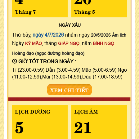
Tháng 7
Tháng 5
NGÀY
XẤU
Thứ bảy,
ngày 4/7/2026
nhằm ngày
20/5/2026 Âm lịch
Ngày
, tháng
, năm
KỶ MÃO
GIÁP NGỌ
BÍNH NGỌ
Hoàng đạo (ngọc đường hoàng đạo)
GIỜ TỐT TRONG NGÀY :
Tí (23:00-0:59),Dần (3:00-4:59),Mão (5:00-6:59),Ngọ
(11:00-12:59),Mùi (13:00-14:59),Dậu (17:00-18:59)
XEM CHI TIẾT
LỊCH DƯƠNG
LỊCH ÂM
5
21