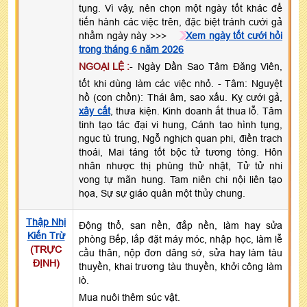
tụng. Vì vậy, nên chọn một ngày tốt khác để
tiến hành các việc trên, đặc biệt tránh cưới gả
nhằm ngày này >>>
Xem ngày tốt cưới hỏi
trong tháng 6 năm 2026
NGOẠI LỆ :
- Ngày Dần Sao Tâm Đăng Viên,
tốt khi dùng làm các việc nhỏ. - Tâm: Nguyệt
hồ (con chồn): Thái âm, sao xấu. Kỵ cưới gả,
xây cất
, thưa kiện. Kinh doanh ắt thua lỗ. Tâm
tinh tạo tác đại vi hung, Cánh tao hình tụng,
ngục tù trung, Ngỗ nghịch quan phi, điền trạch
thoái, Mai táng tốt bộc tử tương tòng. Hôn
nhân nhược thị phùng thử nhật, Tử tử nhi
vong tự mãn hung. Tam niên chi nội liên tạo
họa, Sự sự giáo quân một thủy chung.
Thập Nhị
Động thổ, san nền, đắp nền, làm hay sửa
Kiến Trừ
phòng Bếp, lắp đặt máy móc, nhập học, làm lễ
(TRỰC
cầu thân, nộp đơn dâng sớ, sửa hay làm tàu
ĐỊNH)
thuyền, khai trương tàu thuyền, khởi công làm
lò.
Mua nuôi thêm súc vật.