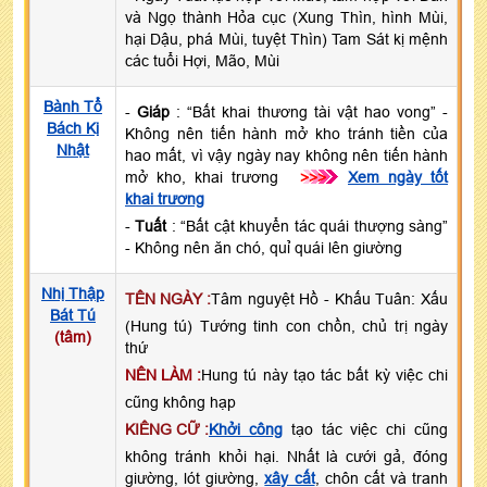
và Ngọ thành Hỏa cục (Xung Thìn, hình Mùi,
hại Dậu, phá Mùi, tuyệt Thìn) Tam Sát kị mệnh
các tuổi Hợi, Mão, Mùi
Bành Tổ
-
Giáp
: “Bất khai thương tài vật hao vong” -
Bách Kị
Không nên tiến hành mở kho tránh tiền của
Nhật
hao mất, vì vậy ngày nay không nên tiến hành
mở kho, khai trương
>>>
Xem ngày tốt
khai trương
-
Tuất
: “Bất cật khuyển tác quái thượng sàng”
- Không nên ăn chó, quỉ quái lên giường
Nhị Thập
TÊN NGÀY :
Tâm nguyệt Hồ - Khấu Tuân: Xấu
Bát Tú
(Hung tú) Tướng tinh con chồn, chủ trị ngày
(tâm)
thứ
NÊN LÀM :
Hung tú này tạo tác bất kỳ việc chi
cũng không hạp
KIÊNG CỮ :
Khởi công
tạo tác việc chi cũng
không tránh khỏi hại. Nhất là cưới gả, đóng
giường, lót giường,
xây cất
, chôn cất và tranh