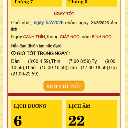
Tháng 7
Tháng 5
NGÀY TỐT
Chủ nhật,
ngày 5/7/2026
nhằm ngày
21/5/2026 Âm
lịch
Ngày
, tháng
, năm
CANH THÌN
GIÁP NGỌ
BÍNH NGỌ
Hắc đạo (thiên lao hắc đạo)
GIỜ TỐT TRONG NGÀY :
Dần (3:00-4:59),Thìn (7:00-8:59),Tỵ (9:00-
10:59),Thân (15:00-16:59),Dậu (17:00-18:59),Hợi
(21:00-22:59)
XEM CHI TIẾT
LỊCH DƯƠNG
LỊCH ÂM
6
22