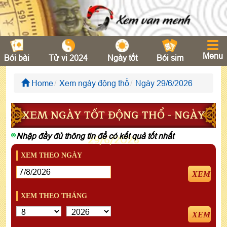
Menu
Bói bài
Tử vi 2024
Ngày tốt
Bói sim
Home
Xem ngày động thổ
Ngày 29/6/2026
XEM NGÀY TỐT ĐỘNG THỔ - NGÀY
Nhập đầy đủ thông tin để có kết quả tốt nhất
29/6/2026
XEM THEO NGÀY
XEM
XEM THEO THÁNG
XEM