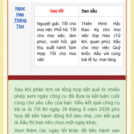
Ngọc
Sao tốt
Sao xấu
Hạp
Thông
Nguyệt giải: Tốt cho
Thiên Hình Hắc
Thư
mọi việc Phổ hộ: Tốt
Đạo: Kỵ cho mọi
cho mọi việc, làm
việc Đại Hao (Tử
phúc, cưới hỏi, giá
khí, quan phú): Xấu
thú, xuất hành Tam
cho mọi việc Quỷ
Hợp: Tốt cho mọi
khốc: Xấu với cúng
việc
bái tế tự, mai táng
Sau khi phân tích và tổng hợp kết quả từ nhiều
phép xem ngày công cụ đã đưa ra kết luận cuối
cùng cho yêu cầu của bạn. Nếu kết quả công cụ
trả ra là Tốt thì ngày 29 tháng 6 năm 2026 phù
hợp để tiến hành động thổ làm nhà, còn kết quả
là Xấu thì bạn nên chọn một ngày khác.
Xem thêm các ngày tốt khác để tiến hành vạn