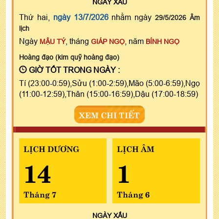
NGÀY
XẤU
Thứ hai,
ngày 13/7/2026
nhằm ngày
29/5/2026 Âm
lịch
Ngày
, tháng
, năm
MẬU TÝ
GIÁP NGỌ
BÍNH NGỌ
Hoàng đạo (kim quỹ hoàng đạo)
GIỜ TỐT TRONG NGÀY :
Tí (23:00-0:59),Sửu (1:00-2:59),Mão (5:00-6:59),Ngọ
(11:00-12:59),Thân (15:00-16:59),Dậu (17:00-18:59)
XEM CHI TIẾT
LỊCH DƯƠNG
LỊCH ÂM
14
1
Tháng 7
Tháng 6
NGÀY
XẤU