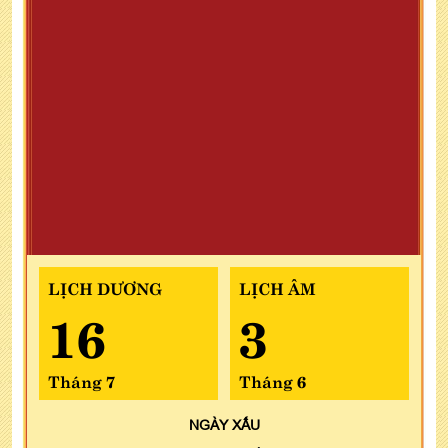
LỊCH DƯƠNG
LỊCH ÂM
16
3
Tháng 7
Tháng 6
NGÀY
XẤU