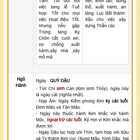
Tâm: Tốt đối với
việc khởi tạo, động
việc tang lễ Tuế
thổ, xuất hành, an
hợp: Tốt cho mọi
táng. Lục Bất thành:
việc Hoạt điệu: Tốt,
Xấu cho việc xây
nhưng nếu gặp
dựng Thần các
Trùng tang: Kỵ
Chôn cất, cưới xin,
vợ chồng xuất
hành,xây nhà ,xây
mồ mả
Ngũ
Ngày :
QUÝ DẬU
Hành
- Tức Chi
sinh
Can (Kim sinh Thủy), ngày này
là ngày cát (nghĩa nhật).
- Nạp Âm: Ngày Kiếm phong Kim
kỵ các tuổi
:
Đinh Mão và Tân Mão.
- Ngày này thuộc hành Kim khắc với hành
Mộc,
ngoại trừ các tuổi
: Kỷ Hợi vì Kim khắc mà
được lợi.
- Ngày Dậu lục hợp với Thìn, tam hợp với Sửu
và Tỵ thành Kim cục (Xung Mão, hình Dậu, hại