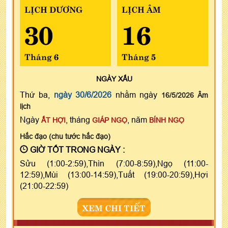
LỊCH DƯƠNG
LỊCH ÂM
30
16
Tháng 6
Tháng 5
NGÀY
XẤU
Thứ ba,
ngày 30/6/2026
nhằm ngày
16/5/2026 Âm
lịch
Ngày
, tháng
, năm
ẤT HỢI
GIÁP NGỌ
BÍNH NGỌ
Hắc đạo (chu tước hắc đạo)
GIỜ TỐT TRONG NGÀY :
Sửu (1:00-2:59),Thìn (7:00-8:59),Ngọ (11:00-
12:59),Mùi (13:00-14:59),Tuất (19:00-20:59),Hợi
(21:00-22:59)
XEM CHI TIẾT