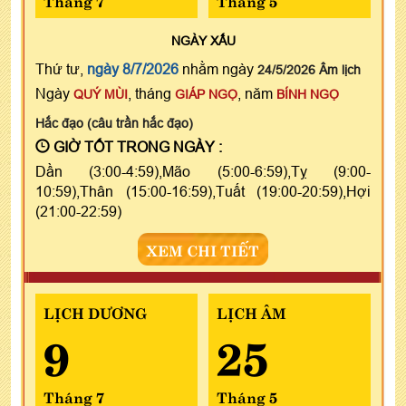
Tháng 7
Tháng 5
NGÀY
XẤU
Thứ tư,
ngày 8/7/2026
nhằm ngày
24/5/2026 Âm lịch
Ngày
, tháng
, năm
QUÝ MÙI
GIÁP NGỌ
BÍNH NGỌ
Hắc đạo (câu trần hắc đạo)
GIỜ TỐT TRONG NGÀY :
Dần (3:00-4:59),Mão (5:00-6:59),Tỵ (9:00-
10:59),Thân (15:00-16:59),Tuất (19:00-20:59),Hợi
(21:00-22:59)
XEM CHI TIẾT
LỊCH DƯƠNG
LỊCH ÂM
9
25
Tháng 7
Tháng 5