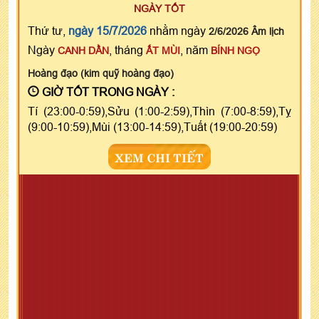
NGÀY TỐT
Thứ tư,
ngày 15/7/2026
nhằm ngày
2/6/2026 Âm lịch
Ngày
, tháng
, năm
CANH DẦN
ẤT MÙI
BÍNH NGỌ
Hoàng đạo (kim quỹ hoàng đạo)
GIỜ TỐT TRONG NGÀY :
Tí (23:00-0:59),Sửu (1:00-2:59),Thìn (7:00-8:59),Tỵ
(9:00-10:59),Mùi (13:00-14:59),Tuất (19:00-20:59)
XEM CHI TIẾT