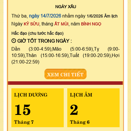
NGÀY
XẤU
Thứ ba,
ngày 14/7/2026
nhằm ngày
1/6/2026 Âm lịch
Ngày
, tháng
, năm
KỶ SỬU
ẤT MÙI
BÍNH NGỌ
Hắc đạo (chu tước hắc đạo)
GIỜ TỐT TRONG NGÀY :
Dần (3:00-4:59),Mão (5:00-6:59),Tỵ (9:00-
10:59),Thân (15:00-16:59),Tuất (19:00-20:59),Hợi
(21:00-22:59)
XEM CHI TIẾT
LỊCH DƯƠNG
LỊCH ÂM
15
2
Tháng 7
Tháng 6