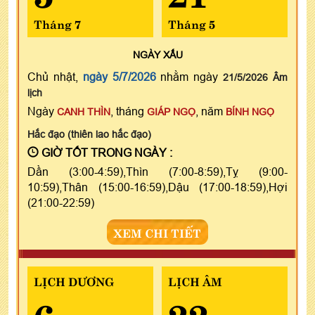
Tháng 7
Tháng 5
NGÀY
XẤU
Chủ nhật,
ngày 5/7/2026
nhằm ngày
21/5/2026 Âm
lịch
Ngày
, tháng
, năm
CANH THÌN
GIÁP NGỌ
BÍNH NGỌ
Hắc đạo (thiên lao hắc đạo)
GIỜ TỐT TRONG NGÀY :
Dần (3:00-4:59),Thìn (7:00-8:59),Tỵ (9:00-
10:59),Thân (15:00-16:59),Dậu (17:00-18:59),Hợi
(21:00-22:59)
XEM CHI TIẾT
LỊCH DƯƠNG
LỊCH ÂM
6
22