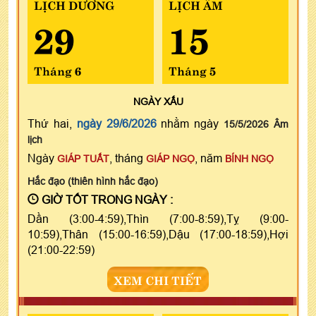
LỊCH DƯƠNG
LỊCH ÂM
29
15
Tháng 6
Tháng 5
NGÀY
XẤU
Thứ hai,
ngày 29/6/2026
nhằm ngày
15/5/2026 Âm
lịch
Ngày
, tháng
, năm
GIÁP TUẤT
GIÁP NGỌ
BÍNH NGỌ
Hắc đạo (thiên hình hắc đạo)
GIỜ TỐT TRONG NGÀY :
Dần (3:00-4:59),Thìn (7:00-8:59),Tỵ (9:00-
10:59),Thân (15:00-16:59),Dậu (17:00-18:59),Hợi
(21:00-22:59)
XEM CHI TIẾT