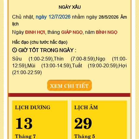
NGÀY
XẤU
Chủ nhật,
ngày 12/7/2026
nhằm ngày
28/5/2026 Âm
lịch
Ngày
, tháng
, năm
ĐINH HỢI
GIÁP NGỌ
BÍNH NGỌ
Hắc đạo (chu tước hắc đạo)
GIỜ TỐT TRONG NGÀY :
Sửu (1:00-2:59),Thìn (7:00-8:59),Ngọ (11:00-
12:59),Mùi (13:00-14:59),Tuất (19:00-20:59),Hợi
(21:00-22:59)
XEM CHI TIẾT
LỊCH DƯƠNG
LỊCH ÂM
13
29
Tháng 7
Tháng 5