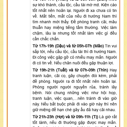
sự khó thành, cầu lộc, cầu tài mờ mịt. Kiện cáo
tốt nhất nên hoãn lại. Người đi xa chưa có tin
về. Mất tiền, mất của nếu đi hướng Nam thì
tìm nhanh mới thấy. Đề phòng tranh cãi, mâu
thuẫn hay miệng tiếng tầm thường. Việc làm
chậm, lâu la nhưng tốt nhất làm việc gì đều
cần chắc chắn.
Từ 17h-19h (Dậu) và từ 05h-07h (Mão)
Tin vui
sắp tới, nếu cầu lộc, cầu tài thì đi hướng Nam.
Đi công việc gặp gỡ có nhiều may mắn. Người
đi có tin về. Nếu chăn nuôi đều gặp thuận lợi.
Từ 19h-21h (Tuất) và từ 07h-09h (Thìn)
Hay
tranh luận, cãi cọ, gây chuyện đói kém, phải
đề phòng. Người ra đi tốt nhất nên hoãn lại.
Phòng người người nguyền rủa, tránh lây
bệnh. Nói chung những việc như hội họp,
tranh luận, việc quan,…nên tránh đi vào giờ
này. Nếu bắt buộc phải đi vào giờ này thì nên
giữ miệng để hạn ché gây ẩu đả hay cãi nhau.
Từ 21h-23h (Hợi) và từ 09h-11h (Tị)
Là giờ rất
tốt lành, nếu đi thường gặp được may mắn.