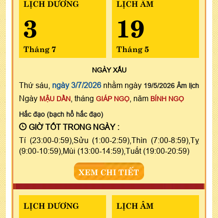
LỊCH DƯƠNG
LỊCH ÂM
3
19
Tháng 7
Tháng 5
NGÀY
XẤU
Thứ sáu,
ngày 3/7/2026
nhằm ngày
19/5/2026 Âm lịch
Ngày
, tháng
, năm
MẬU DẦN
GIÁP NGỌ
BÍNH NGỌ
Hắc đạo (bạch hổ hắc đạo)
GIỜ TỐT TRONG NGÀY :
Tí (23:00-0:59),Sửu (1:00-2:59),Thìn (7:00-8:59),Tỵ
(9:00-10:59),Mùi (13:00-14:59),Tuất (19:00-20:59)
XEM CHI TIẾT
LỊCH DƯƠNG
LỊCH ÂM