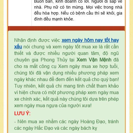
Buôn bán, kinh doanh có lời. Người đi sắp về
nhà. Phụ nữ có tin mừng. Mọi việc trong nhà
đều hòa hợp. Nếu có bệnh cầu thì sẽ khỏi, gia
đình đều mạnh khỏe.
Nhận định được việc
xem ngày hôm nay tốt hay
xấu
nói chung và xem ngày tốt mua xe là rất cần
thiết và được nhiều người quan tâm, độ ngũ
chuyên gia Phong Thủy tại
Xem Vận Mệnh
đã
cho ra mắt công cụ Xem ngày mua xe hợp tuổi,
chúng tôi đã vận dụng nhiều phương pháp xem
ngày khác nhau để đem đến kết quả cho quý bạn!
Tuy nhiên, kết quả chi mang tính chất tham khảo
vì hiện chưa có một phương pháp xem ngày mua
xe chính xác, kết quả này chúng tôi dựa trên phép
xem ngày mua ngựa của người xưa!
LƯU Ý:
- Nên mua xe nhằm các ngày Hoàng Đạo, tránh
các ngày Hắc Đạo và các ngày bách kỵ