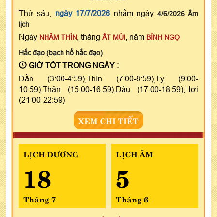
Thứ sáu,
ngày 17/7/2026
nhằm ngày
4/6/2026 Âm
lịch
Ngày
, tháng
, năm
NHÂM THÌN
ẤT MÙI
BÍNH NGỌ
Hắc đạo (bạch hổ hắc đạo)
GIỜ TỐT TRONG NGÀY :
Dần (3:00-4:59),Thìn (7:00-8:59),Tỵ (9:00-
10:59),Thân (15:00-16:59),Dậu (17:00-18:59),Hợi
(21:00-22:59)
XEM CHI TIẾT
LỊCH DƯƠNG
LỊCH ÂM
18
5
Tháng 7
Tháng 6