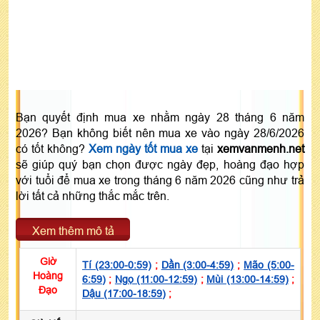
Bạn quyết định mua xe nhằm ngày 28 tháng 6 năm
2026? Bạn không biết nên mua xe vào ngày 28/6/2026
có tốt không?
Xem ngày tốt mua xe
tại
xemvanmenh.net
sẽ giúp quý bạn chọn được ngày đẹp, hoàng đạo hợp
với tuổi để mua xe trong tháng 6 năm 2026 cũng như trả
lời tất cả những thắc mắc trên.
Xem thêm mô tả
Giờ
Tí (23:00-0:59)
;
Dần (3:00-4:59)
;
Mão (5:00-
Hoàng
6:59)
;
Ngọ (11:00-12:59)
;
Mùi (13:00-14:59)
;
Đạo
Dậu (17:00-18:59)
;