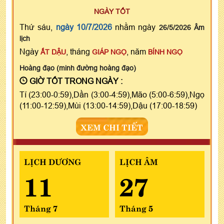
NGÀY TỐT
Thứ sáu,
ngày 10/7/2026
nhằm ngày
26/5/2026 Âm
lịch
Ngày
, tháng
, năm
ẤT DẬU
GIÁP NGỌ
BÍNH NGỌ
Hoàng đạo (minh đường hoàng đạo)
GIỜ TỐT TRONG NGÀY :
Tí (23:00-0:59),Dần (3:00-4:59),Mão (5:00-6:59),Ngọ
(11:00-12:59),Mùi (13:00-14:59),Dậu (17:00-18:59)
XEM CHI TIẾT
LỊCH DƯƠNG
LỊCH ÂM
11
27
Tháng 7
Tháng 5