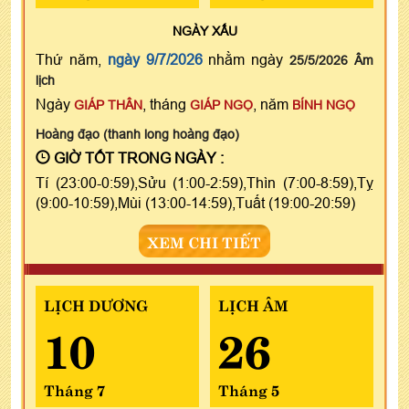
NGÀY
XẤU
Thứ năm,
ngày 9/7/2026
nhằm ngày
25/5/2026 Âm
lịch
Ngày
, tháng
, năm
GIÁP THÂN
GIÁP NGỌ
BÍNH NGỌ
Hoàng đạo (thanh long hoàng đạo)
GIỜ TỐT TRONG NGÀY :
Tí (23:00-0:59),Sửu (1:00-2:59),Thìn (7:00-8:59),Tỵ
(9:00-10:59),Mùi (13:00-14:59),Tuất (19:00-20:59)
XEM CHI TIẾT
LỊCH DƯƠNG
LỊCH ÂM
10
26
Tháng 7
Tháng 5