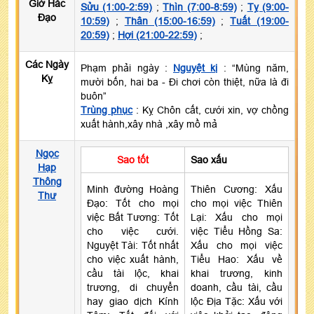
Giờ Hắc
Sửu (1:00-2:59)
;
Thìn (7:00-8:59)
;
Tỵ (9:00-
Đạo
10:59)
;
Thân (15:00-16:59)
;
Tuất (19:00-
20:59)
;
Hợi (21:00-22:59)
;
Các Ngày
Phạm phải ngày :
Nguyệt kị
: “Mùng năm,
Kỵ
mười bốn, hai ba - Đi chơi còn thiệt, nữa là đi
buôn”
Trùng phục
: Kỵ Chôn cất, cưới xin, vợ chồng
xuất hành,xây nhà ,xây mồ mả
Ngọc
Sao tốt
Sao xấu
Hạp
Thông
Minh đường Hoàng
Thiên Cương: Xấu
Thư
Đạo: Tốt cho mọi
cho mọi việc Thiên
việc Bất Tương: Tốt
Lại: Xấu cho mọi
cho việc cưới.
việc Tiểu Hồng Sa:
Nguyệt Tài: Tốt nhất
Xấu cho mọi việc
cho việc xuất hành,
Tiểu Hao: Xấu về
cầu tài lộc, khai
khai trương, kinh
trương, di chuyển
doanh, cầu tài, cầu
hay giao dịch Kính
lộc Địa Tặc: Xấu với