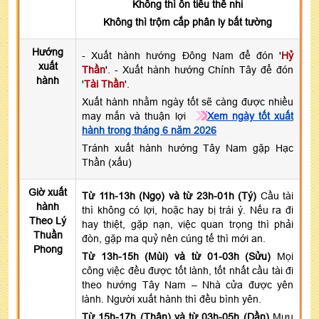
Không thì ôn tiểu thê nhi
Không thì trộm cắp phân ly bất tường
Hướng
- Xuất hành hướng Đông Nam để đón '
Hỷ
xuất
Thần
'. - Xuất hành hướng Chính Tây để đón
hành
'
Tài Thần
'.
Xuất hành nhằm ngày tốt sẽ càng được nhiều
may mắn và thuận lợi
Xem ngày tốt xuất
hành trong tháng 6 năm 2026
Tránh xuất hành hướng Tây Nam gặp Hạc
Thần (xấu)
Giờ xuất
Từ 11h-13h (Ngọ) và từ 23h-01h (Tý)
Cầu tài
hành
thì không có lợi, hoặc hay bị trái ý. Nếu ra đi
Theo Lý
hay thiệt, gặp nạn, việc quan trọng thì phải
Thuần
đòn, gặp ma quỷ nên cúng tế thì mới an.
Phong
Từ 13h-15h (Mùi) và từ 01-03h (Sửu)
Mọi
công việc đều được tốt lành, tốt nhất cầu tài đi
theo hướng Tây Nam – Nhà cửa được yên
lành. Người xuất hành thì đều bình yên.
Từ 15h-17h (Thân) và từ 03h-05h (Dần)
Mưu