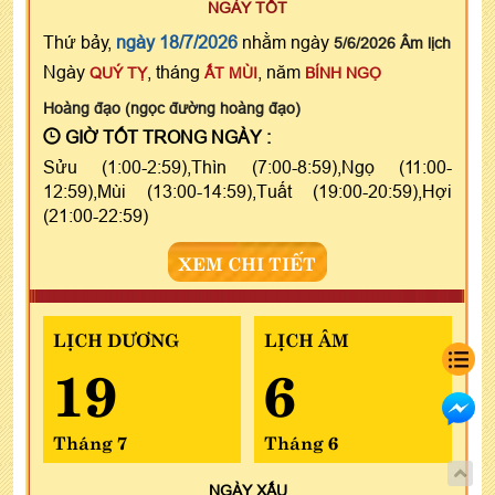
NGÀY TỐT
Thứ bảy,
ngày 18/7/2026
nhằm ngày
5/6/2026 Âm lịch
Ngày
, tháng
, năm
QUÝ TỴ
ẤT MÙI
BÍNH NGỌ
Hoàng đạo (ngọc đường hoàng đạo)
GIỜ TỐT TRONG NGÀY :
Sửu (1:00-2:59),Thìn (7:00-8:59),Ngọ (11:00-
12:59),Mùi (13:00-14:59),Tuất (19:00-20:59),Hợi
(21:00-22:59)
XEM CHI TIẾT
LỊCH DƯƠNG
LỊCH ÂM
19
6
Tháng 7
Tháng 6
NGÀY
XẤU