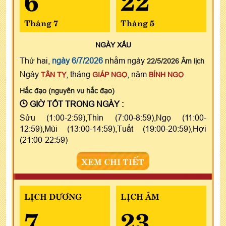
Tháng 7
Tháng 5
NGÀY
XẤU
Thứ hai,
ngày 6/7/2026
nhằm ngày
22/5/2026 Âm lịch
Ngày
, tháng
, năm
TÂN TỴ
GIÁP NGỌ
BÍNH NGỌ
Hắc đạo (nguyên vu hắc đạo)
GIỜ TỐT TRONG NGÀY :
Sửu (1:00-2:59),Thìn (7:00-8:59),Ngọ (11:00-
12:59),Mùi (13:00-14:59),Tuất (19:00-20:59),Hợi
(21:00-22:59)
XEM CHI TIẾT
LỊCH DƯƠNG
LỊCH ÂM
7
23