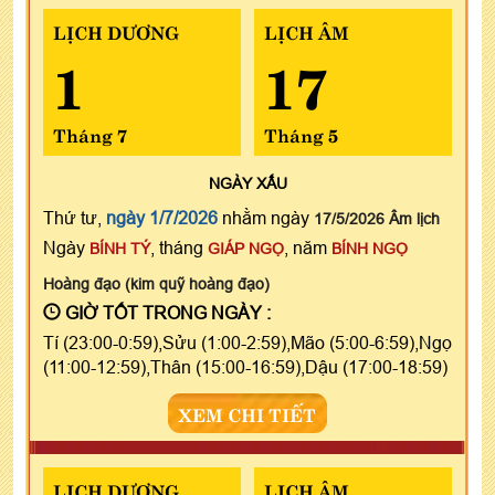
LỊCH DƯƠNG
LỊCH ÂM
1
17
Tháng 7
Tháng 5
NGÀY
XẤU
Thứ tư,
ngày 1/7/2026
nhằm ngày
17/5/2026 Âm lịch
Ngày
, tháng
, năm
BÍNH TÝ
GIÁP NGỌ
BÍNH NGỌ
Hoàng đạo (kim quỹ hoàng đạo)
GIỜ TỐT TRONG NGÀY :
Tí (23:00-0:59),Sửu (1:00-2:59),Mão (5:00-6:59),Ngọ
(11:00-12:59),Thân (15:00-16:59),Dậu (17:00-18:59)
XEM CHI TIẾT
LỊCH DƯƠNG
LỊCH ÂM