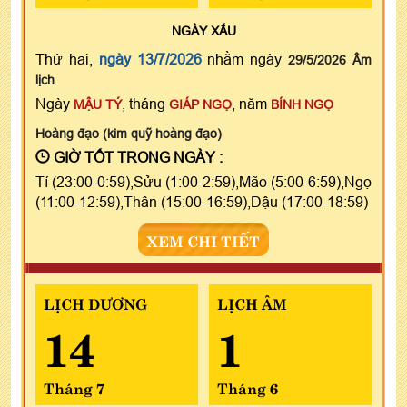
NGÀY
XẤU
Thứ hai,
ngày 13/7/2026
nhằm ngày
29/5/2026 Âm
lịch
Ngày
, tháng
, năm
MẬU TÝ
GIÁP NGỌ
BÍNH NGỌ
Hoàng đạo (kim quỹ hoàng đạo)
GIỜ TỐT TRONG NGÀY :
Tí (23:00-0:59),Sửu (1:00-2:59),Mão (5:00-6:59),Ngọ
(11:00-12:59),Thân (15:00-16:59),Dậu (17:00-18:59)
XEM CHI TIẾT
LỊCH DƯƠNG
LỊCH ÂM
14
1
Tháng 7
Tháng 6