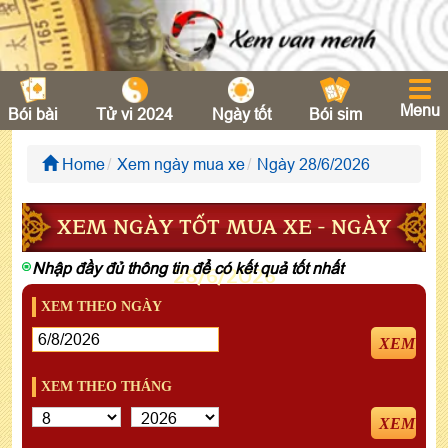
Menu
Bói bài
Tử vi 2024
Ngày tốt
Bói sim
Home
Xem ngày mua xe
Ngày 28/6/2026
XEM NGÀY TỐT MUA XE - NGÀY
Nhập đầy đủ thông tin để có kết quả tốt nhất
28/6/2026
XEM THEO NGÀY
XEM
XEM THEO THÁNG
XEM