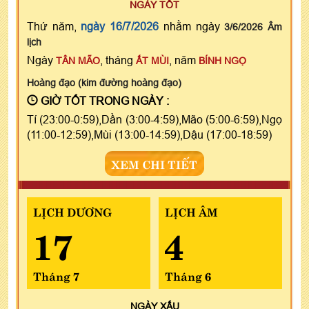
NGÀY TỐT
Thứ năm,
ngày 16/7/2026
nhằm ngày
3/6/2026 Âm
lịch
Ngày
, tháng
, năm
TÂN MÃO
ẤT MÙI
BÍNH NGỌ
Hoàng đạo (kim đường hoàng đạo)
GIỜ TỐT TRONG NGÀY :
Tí (23:00-0:59),Dần (3:00-4:59),Mão (5:00-6:59),Ngọ
(11:00-12:59),Mùi (13:00-14:59),Dậu (17:00-18:59)
XEM CHI TIẾT
LỊCH DƯƠNG
LỊCH ÂM
17
4
Tháng 7
Tháng 6
NGÀY
XẤU