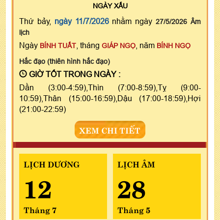
NGÀY
XẤU
Thứ bảy,
ngày 11/7/2026
nhằm ngày
27/5/2026 Âm
lịch
Ngày
, tháng
, năm
BÍNH TUẤT
GIÁP NGỌ
BÍNH NGỌ
Hắc đạo (thiên hình hắc đạo)
GIỜ TỐT TRONG NGÀY :
Dần (3:00-4:59),Thìn (7:00-8:59),Tỵ (9:00-
10:59),Thân (15:00-16:59),Dậu (17:00-18:59),Hợi
(21:00-22:59)
XEM CHI TIẾT
LỊCH DƯƠNG
LỊCH ÂM
12
28
Tháng 7
Tháng 5