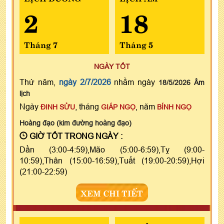
2
18
Tháng 7
Tháng 5
NGÀY TỐT
Thứ năm,
ngày 2/7/2026
nhằm ngày
18/5/2026 Âm
lịch
Ngày
, tháng
, năm
ĐINH SỬU
GIÁP NGỌ
BÍNH NGỌ
Hoàng đạo (kim đường hoàng đạo)
GIỜ TỐT TRONG NGÀY :
Dần (3:00-4:59),Mão (5:00-6:59),Tỵ (9:00-
10:59),Thân (15:00-16:59),Tuất (19:00-20:59),Hợi
(21:00-22:59)
XEM CHI TIẾT