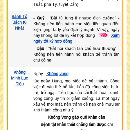
Tuất, phá Tý, tuyệt Dần)
Bành Tổ
-
Quý
: “Bất từ tụng lí nhược địch cường” -
Bách Kị
Không nên tiến hành các việc liên quan đến
Nhật
kiện tụng, ta lý yếu địch lý mạnh. Vì vậy, ngày
này không tốt để ký kết hợp đồng
>>>
Xem
ngày tốt ký hợp đồng
-
Dậu
: “Bất hội khách tân chủ hữu thương” -
Không nên tiến hành hội khách để tránh tân
chủ có hại
Khổng
Ngày :
Không vong
Minh Lục
tức ngày Hung, mọi việc dễ bất thành. Công
Diệu
việc đi vào thế bế tắc, tiến độ công việc bị trì
trệ, trở ngại. Tiền bạc của cải thất thoát, danh
vọng cũng uy tín bị giảm xuống. Là một ngày
xấu về mọi mặt, nên tránh để hạn chế mưu sự
khó thành công như ý.
Không Vong gặp quẻ khẩn cần
Bệnh tật khẩn thiết chẳng làm được chi