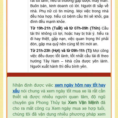
rất tốt lành, nếu đi thường gặp được may mắn.
Buôn bán, kinh doanh có lời. Người đi sắp về
nhà. Phụ nữ có tin mừng. Mọi việc trong nhà
đều hòa hợp. Nếu có bệnh cầu thì sẽ khỏi, gia
đình đều mạnh khỏe.
Từ 19h-21h (Tuất) và từ 07h-09h (Thìn)
Cầu
tài thì không có lợi, hoặc hay bị trái ý. Nếu ra
đi hay thiệt, gặp nạn, việc quan trọng thì phải
đòn, gặp ma quỷ nên cúng tế thì mới an.
Từ 21h-23h (Hợi) và từ 09h-11h (Tị)
Mọi công
việc đều được tốt lành, tốt nhất cầu tài đi theo
hướng Tây Nam – Nhà cửa được yên lành.
Người xuất hành thì đều bình yên.
Nhận định được việc
xem ngày hôm nay tốt hay
xấu
nói chung và xem ngày tốt mua xe là rất cần
thiết và được nhiều người quan tâm, độ ngũ
chuyên gia Phong Thủy tại
Xem Vận Mệnh
đã
cho ra mắt công cụ Xem ngày mua xe hợp tuổi,
chúng tôi đã vận dụng nhiều phương pháp xem