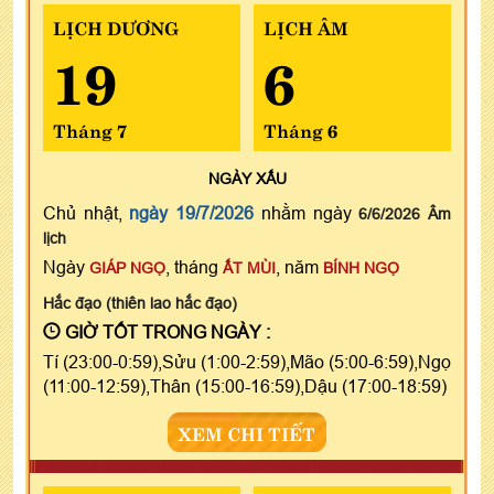
LỊCH DƯƠNG
LỊCH ÂM
19
6
Tháng 7
Tháng 6
NGÀY
XẤU
Chủ nhật,
ngày 19/7/2026
nhằm ngày
6/6/2026 Âm
lịch
Ngày
, tháng
, năm
GIÁP NGỌ
ẤT MÙI
BÍNH NGỌ
Hắc đạo (thiên lao hắc đạo)
GIỜ TỐT TRONG NGÀY :
Tí (23:00-0:59),Sửu (1:00-2:59),Mão (5:00-6:59),Ngọ
(11:00-12:59),Thân (15:00-16:59),Dậu (17:00-18:59)
XEM CHI TIẾT