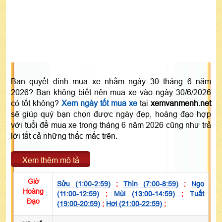
Bạn quyết định mua xe nhằm ngày 30 tháng 6 năm
2026? Bạn không biết nên mua xe vào ngày 30/6/2026
có tốt không?
Xem ngày tốt mua xe
tại
xemvanmenh.net
sẽ giúp quý bạn chọn được ngày đẹp, hoàng đạo hợp
với tuổi để mua xe trong tháng 6 năm 2026 cũng như trả
lời tất cả những thắc mắc trên.
Xem thêm mô tả
Giờ
Sửu (1:00-2:59)
;
Thìn (7:00-8:59)
;
Ngọ
Hoàng
(11:00-12:59)
;
Mùi (13:00-14:59)
;
Tuất
Đạo
(19:00-20:59)
;
Hợi (21:00-22:59)
;