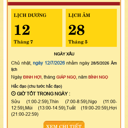
LỊCH DƯƠNG
LỊCH ÂM
12
28
Tháng 7
Tháng 5
NGÀY
XẤU
Chủ nhật,
ngày 12/7/2026
nhằm ngày
28/5/2026 Âm
lịch
Ngày
, tháng
, năm
ĐINH HỢI
GIÁP NGỌ
BÍNH NGỌ
Hắc đạo (chu tước hắc đạo)
GIỜ TỐT TRONG NGÀY :
Sửu (1:00-2:59),Thìn (7:00-8:59),Ngọ (11:00-
12:59),Mùi (13:00-14:59),Tuất (19:00-20:59),Hợi
(21:00-22:59)
XEM CHI TIẾT