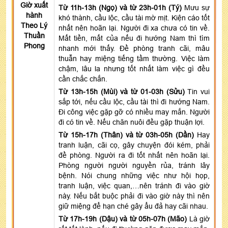
Giờ xuất
Từ 11h-13h (Ngọ) và từ 23h-01h (Tý)
Mưu sự
hành
khó thành, cầu lộc, cầu tài mờ mịt. Kiện cáo tốt
Theo Lý
nhất nên hoãn lại. Người đi xa chưa có tin về.
Thuần
Mất tiền, mất của nếu đi hướng Nam thì tìm
Phong
nhanh mới thấy. Đề phòng tranh cãi, mâu
thuẫn hay miệng tiếng tầm thường. Việc làm
chậm, lâu la nhưng tốt nhất làm việc gì đều
cần chắc chắn.
Từ 13h-15h (Mùi) và từ 01-03h (Sửu)
Tin vui
sắp tới, nếu cầu lộc, cầu tài thì đi hướng Nam.
Đi công việc gặp gỡ có nhiều may mắn. Người
đi có tin về. Nếu chăn nuôi đều gặp thuận lợi.
Từ 15h-17h (Thân) và từ 03h-05h (Dần)
Hay
tranh luận, cãi cọ, gây chuyện đói kém, phải
đề phòng. Người ra đi tốt nhất nên hoãn lại.
Phòng người người nguyền rủa, tránh lây
bệnh. Nói chung những việc như hội họp,
tranh luận, việc quan,…nên tránh đi vào giờ
này. Nếu bắt buộc phải đi vào giờ này thì nên
giữ miệng để hạn ché gây ẩu đả hay cãi nhau.
Từ 17h-19h (Dậu) và từ 05h-07h (Mão)
Là giờ