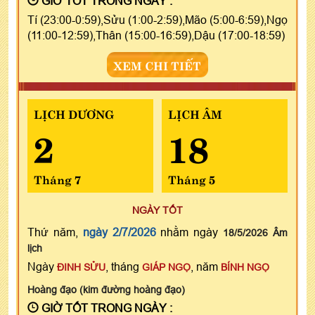
GIỜ TỐT TRONG NGÀY :
Tí (23:00-0:59),Sửu (1:00-2:59),Mão (5:00-6:59),Ngọ
(11:00-12:59),Thân (15:00-16:59),Dậu (17:00-18:59)
XEM CHI TIẾT
LỊCH DƯƠNG
LỊCH ÂM
2
18
Tháng 7
Tháng 5
NGÀY TỐT
Thứ năm,
ngày 2/7/2026
nhằm ngày
18/5/2026 Âm
lịch
Ngày
, tháng
, năm
ĐINH SỬU
GIÁP NGỌ
BÍNH NGỌ
Hoàng đạo (kim đường hoàng đạo)
GIỜ TỐT TRONG NGÀY :