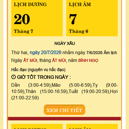
LỊCH DƯƠNG
LỊCH ÂM
20
7
Tháng 7
Tháng 6
NGÀY
XẤU
Thứ hai,
ngày 20/7/2026
nhằm ngày
7/6/2026 Âm lịch
Ngày
, tháng
, năm
ẤT MÙI
ẤT MÙI
BÍNH NGỌ
Hắc đạo (nguyên vu hắc đạo)
GIỜ TỐT TRONG NGÀY :
Dần (3:00-4:59),Mão (5:00-6:59),Tỵ (9:00-
10:59),Thân (15:00-16:59),Tuất (19:00-20:59),Hợi
(21:00-22:59)
XEM CHI TIẾT