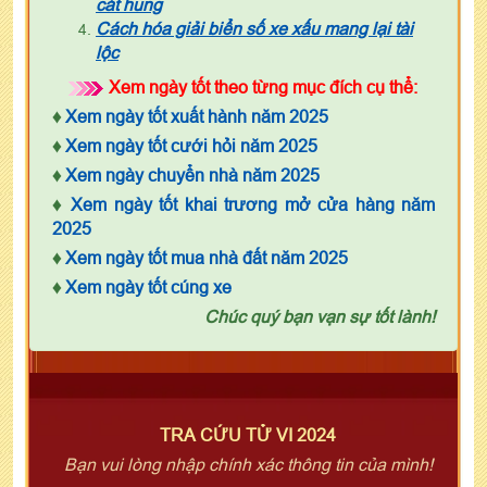
cát hung
Cách hóa giải biển số xe xấu mang lại tài
lộc
Xem ngày tốt theo từng mục đích cụ thể:
♦
Xem ngày tốt xuất hành năm 2025
♦
Xem ngày tốt cưới hỏi năm 2025
♦
Xem ngày chuyển nhà năm 2025
♦
Xem ngày tốt khai trương mở cửa hàng năm
2025
♦
Xem ngày tốt mua nhà đất năm 2025
♦
Xem ngày tốt cúng xe
Chúc quý bạn vạn sự tốt lành!
TRA CỨU TỬ VI 2024
Bạn vui lòng nhập chính xác thông tin của mình!