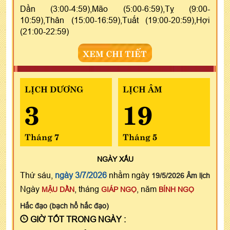
Dần (3:00-4:59),Mão (5:00-6:59),Tỵ (9:00-
10:59),Thân (15:00-16:59),Tuất (19:00-20:59),Hợi
(21:00-22:59)
XEM CHI TIẾT
LỊCH DƯƠNG
LỊCH ÂM
3
19
Tháng 7
Tháng 5
NGÀY
XẤU
Thứ sáu,
ngày 3/7/2026
nhằm ngày
19/5/2026 Âm lịch
Ngày
, tháng
, năm
MẬU DẦN
GIÁP NGỌ
BÍNH NGỌ
Hắc đạo (bạch hổ hắc đạo)
GIỜ TỐT TRONG NGÀY :