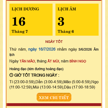
LỊCH DƯƠNG
LỊCH ÂM
16
3
Tháng 7
Tháng 6
NGÀY TỐT
Thứ năm,
ngày 16/7/2026
nhằm ngày
3/6/2026 Âm
lịch
Ngày
, tháng
, năm
TÂN MÃO
ẤT MÙI
BÍNH NGỌ
Hoàng đạo (kim đường hoàng đạo)
GIỜ TỐT TRONG NGÀY :
Tí (23:00-0:59),Dần (3:00-4:59),Mão (5:00-6:59),Ngọ
(11:00-12:59),Mùi (13:00-14:59),Dậu (17:00-18:59)
XEM CHI TIẾT