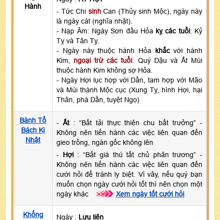
Hành
- Tức Chi
sinh
Can (Thủy sinh Mộc), ngày này
là ngày cát (nghĩa nhật).
- Nạp Âm: Ngày Sơn đầu Hỏa
kỵ các tuổi
: Kỷ
Tỵ và Tân Tỵ.
- Ngày này thuộc hành Hỏa
khắc
với hành
Kim,
ngoại trừ các tuổi
: Quý Dậu và Ất Mùi
thuộc hành Kim không sợ Hỏa.
- Ngày Hợi lục hợp với Dần, tam hợp với Mão
và Mùi thành Mộc cục (Xung Tỵ, hình Hợi, hại
Thân, phá Dần, tuyệt Ngọ)
Bành Tổ
-
Ất
: “Bất tải thực thiên chu bất trưởng” -
Bách Kị
Không nên tiến hành các việc liên quan đến
Nhật
gieo trồng, ngàn gốc không lên
-
Hợi
: “Bất giá thú tất chủ phân trương” -
Không nên tiến hành các việc liên quan đến
cưới hỏi để tránh ly biệt. Vì vây, nếu quý bạn
muốn chọn ngày cưới hỏi tốt thì nên chọn một
ngày khác
>>>
Xem ngày tốt cưới hỏi
Khổng
Ngày :
Lưu liên