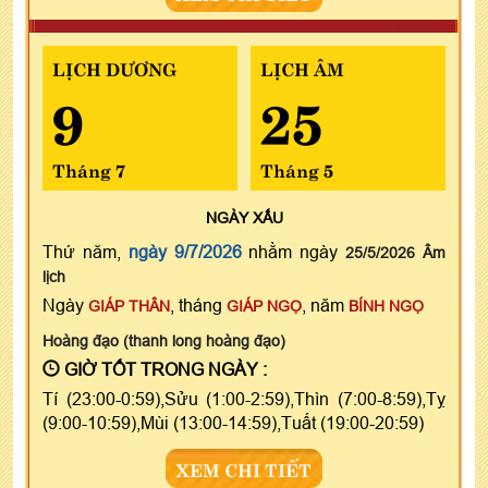
LỊCH DƯƠNG
LỊCH ÂM
9
25
Tháng 7
Tháng 5
NGÀY
XẤU
Thứ năm,
ngày 9/7/2026
nhằm ngày
25/5/2026 Âm
lịch
Ngày
, tháng
, năm
GIÁP THÂN
GIÁP NGỌ
BÍNH NGỌ
Hoàng đạo (thanh long hoàng đạo)
GIỜ TỐT TRONG NGÀY :
Tí (23:00-0:59),Sửu (1:00-2:59),Thìn (7:00-8:59),Tỵ
(9:00-10:59),Mùi (13:00-14:59),Tuất (19:00-20:59)
XEM CHI TIẾT