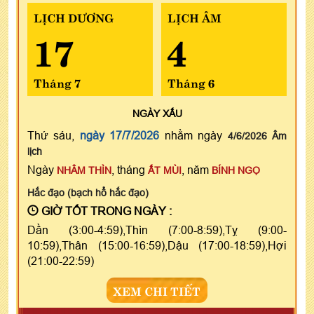
LỊCH DƯƠNG
LỊCH ÂM
17
4
Tháng 7
Tháng 6
NGÀY
XẤU
Thứ sáu,
ngày 17/7/2026
nhằm ngày
4/6/2026 Âm
lịch
Ngày
, tháng
, năm
NHÂM THÌN
ẤT MÙI
BÍNH NGỌ
Hắc đạo (bạch hổ hắc đạo)
GIỜ TỐT TRONG NGÀY :
Dần (3:00-4:59),Thìn (7:00-8:59),Tỵ (9:00-
10:59),Thân (15:00-16:59),Dậu (17:00-18:59),Hợi
(21:00-22:59)
XEM CHI TIẾT