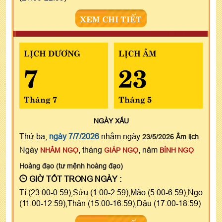
XEM CHI TIẾT
LỊCH DƯƠNG
LỊCH ÂM
7
23
Tháng 7
Tháng 5
NGÀY
XẤU
Thứ ba,
ngày 7/7/2026
nhằm ngày
23/5/2026 Âm lịch
Ngày
, tháng
, năm
NHÂM NGỌ
GIÁP NGỌ
BÍNH NGỌ
Hoàng đạo (tư mệnh hoàng đạo)
GIỜ TỐT TRONG NGÀY :
Tí (23:00-0:59),Sửu (1:00-2:59),Mão (5:00-6:59),Ngọ
(11:00-12:59),Thân (15:00-16:59),Dậu (17:00-18:59)