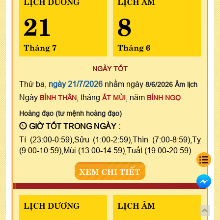
LỊCH DƯƠNG
LỊCH ÂM
21
8
Tháng 7
Tháng 6
NGÀY TỐT
Thứ ba,
ngày 21/7/2026
nhằm ngày
8/6/2026 Âm lịch
Ngày
, tháng
, năm
BÍNH THÂN
ẤT MÙI
BÍNH NGỌ
Hoàng đạo (tư mệnh hoàng đạo)
GIỜ TỐT TRONG NGÀY :
Tí (23:00-0:59),Sửu (1:00-2:59),Thìn (7:00-8:59),Tỵ
(9:00-10:59),Mùi (13:00-14:59),Tuất (19:00-20:59)
XEM CHI TIẾT
LỊCH DƯƠNG
LỊCH ÂM