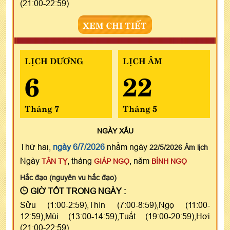
(21:00-22:59)
XEM CHI TIẾT
LỊCH DƯƠNG
LỊCH ÂM
6
22
Tháng 7
Tháng 5
NGÀY
XẤU
Thứ hai,
ngày 6/7/2026
nhằm ngày
22/5/2026 Âm lịch
Ngày
, tháng
, năm
TÂN TỴ
GIÁP NGỌ
BÍNH NGỌ
Hắc đạo (nguyên vu hắc đạo)
GIỜ TỐT TRONG NGÀY :
Sửu (1:00-2:59),Thìn (7:00-8:59),Ngọ (11:00-
12:59),Mùi (13:00-14:59),Tuất (19:00-20:59),Hợi
(21:00-22:59)