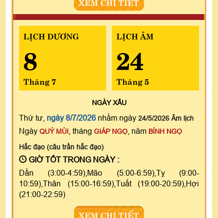
XEM CHI TIẾT
LỊCH DƯƠNG
LỊCH ÂM
8
24
Tháng 7
Tháng 5
NGÀY
XẤU
Thứ tư,
ngày 8/7/2026
nhằm ngày
24/5/2026 Âm lịch
Ngày
, tháng
, năm
QUÝ MÙI
GIÁP NGỌ
BÍNH NGỌ
Hắc đạo (câu trần hắc đạo)
GIỜ TỐT TRONG NGÀY :
Dần (3:00-4:59),Mão (5:00-6:59),Tỵ (9:00-
10:59),Thân (15:00-16:59),Tuất (19:00-20:59),Hợi
(21:00-22:59)
XEM CHI TIẾT