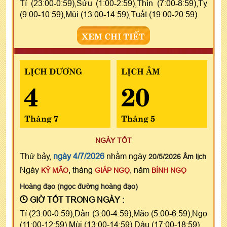
Tí (23:00-0:59),Sửu (1:00-2:59),Thìn (7:00-8:59),Tỵ
(9:00-10:59),Mùi (13:00-14:59),Tuất (19:00-20:59)
XEM CHI TIẾT
LỊCH DƯƠNG
LỊCH ÂM
4
20
Tháng 7
Tháng 5
NGÀY TỐT
Thứ bảy,
ngày 4/7/2026
nhằm ngày
20/5/2026 Âm lịch
Ngày
, tháng
, năm
KỶ MÃO
GIÁP NGỌ
BÍNH NGỌ
Hoàng đạo (ngọc đường hoàng đạo)
GIỜ TỐT TRONG NGÀY :
Tí (23:00-0:59),Dần (3:00-4:59),Mão (5:00-6:59),Ngọ
(11:00-12:59),Mùi (13:00-14:59),Dậu (17:00-18:59)