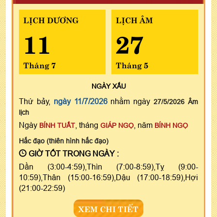
LỊCH DƯƠNG
LỊCH ÂM
11
27
Tháng 7
Tháng 5
NGÀY
XẤU
Thứ bảy,
ngày 11/7/2026
nhằm ngày
27/5/2026 Âm
lịch
Ngày
, tháng
, năm
BÍNH TUẤT
GIÁP NGỌ
BÍNH NGỌ
Hắc đạo (thiên hình hắc đạo)
GIỜ TỐT TRONG NGÀY :
Dần (3:00-4:59),Thìn (7:00-8:59),Tỵ (9:00-
10:59),Thân (15:00-16:59),Dậu (17:00-18:59),Hợi
(21:00-22:59)
XEM CHI TIẾT