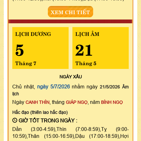
XEM CHI TIẾT
LỊCH DƯƠNG
LỊCH ÂM
5
21
Tháng 7
Tháng 5
NGÀY
XẤU
Chủ nhật,
ngày 5/7/2026
nhằm ngày
21/5/2026 Âm
lịch
Ngày
, tháng
, năm
CANH THÌN
GIÁP NGỌ
BÍNH NGỌ
Hắc đạo (thiên lao hắc đạo)
GIỜ TỐT TRONG NGÀY :
Dần (3:00-4:59),Thìn (7:00-8:59),Tỵ (9:00-
10:59),Thân (15:00-16:59),Dậu (17:00-18:59),Hợi