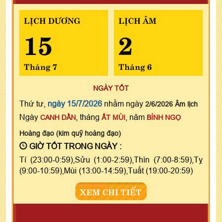
LỊCH DƯƠNG
LỊCH ÂM
15
2
Tháng 7
Tháng 6
NGÀY TỐT
Thứ tư,
ngày 15/7/2026
nhằm ngày
2/6/2026 Âm lịch
Ngày
, tháng
, năm
CANH DẦN
ẤT MÙI
BÍNH NGỌ
Hoàng đạo (kim quỹ hoàng đạo)
GIỜ TỐT TRONG NGÀY :
Tí (23:00-0:59),Sửu (1:00-2:59),Thìn (7:00-8:59),Tỵ
(9:00-10:59),Mùi (13:00-14:59),Tuất (19:00-20:59)
XEM CHI TIẾT