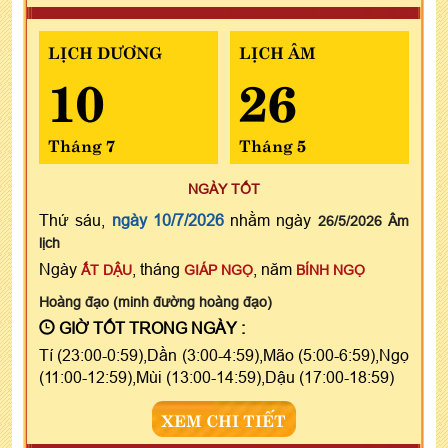
LỊCH DƯƠNG
LỊCH ÂM
10
26
Tháng 7
Tháng 5
NGÀY TỐT
Thứ sáu,
ngày 10/7/2026
nhằm ngày
26/5/2026 Âm
lịch
Ngày
, tháng
, năm
ẤT DẬU
GIÁP NGỌ
BÍNH NGỌ
Hoàng đạo (minh đường hoàng đạo)
GIỜ TỐT TRONG NGÀY :
Tí (23:00-0:59),Dần (3:00-4:59),Mão (5:00-6:59),Ngọ
(11:00-12:59),Mùi (13:00-14:59),Dậu (17:00-18:59)
XEM CHI TIẾT