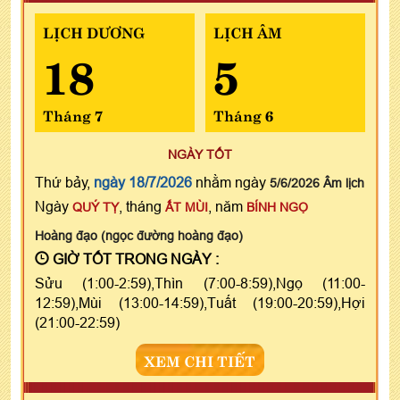
LỊCH DƯƠNG
LỊCH ÂM
18
5
Tháng 7
Tháng 6
NGÀY TỐT
Thứ bảy,
ngày 18/7/2026
nhằm ngày
5/6/2026 Âm lịch
Ngày
, tháng
, năm
QUÝ TỴ
ẤT MÙI
BÍNH NGỌ
Hoàng đạo (ngọc đường hoàng đạo)
GIỜ TỐT TRONG NGÀY :
Sửu (1:00-2:59),Thìn (7:00-8:59),Ngọ (11:00-
12:59),Mùi (13:00-14:59),Tuất (19:00-20:59),Hợi
(21:00-22:59)
XEM CHI TIẾT