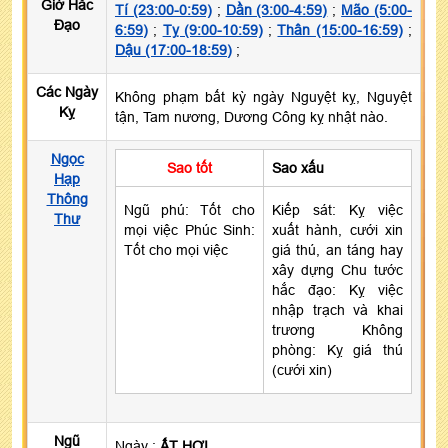
Giờ Hắc
Tí (23:00-0:59)
;
Dần (3:00-4:59)
;
Mão (5:00-
Đạo
6:59)
;
Tỵ (9:00-10:59)
;
Thân (15:00-16:59)
;
Dậu (17:00-18:59)
;
Các Ngày
Không phạm bất kỳ ngày Nguyệt kỵ, Nguyệt
Kỵ
tận, Tam nương, Dương Công kỵ nhật nào.
Ngọc
Sao tốt
Sao xấu
Hạp
Thông
Ngũ phú: Tốt cho
Kiếp sát: Kỵ việc
Thư
mọi việc Phúc Sinh:
xuất hành, cưới xin
Tốt cho mọi việc
giá thú, an táng hay
xây dựng Chu tước
hắc đạo: Kỵ việc
nhập trạch và khai
trương Không
phòng: Kỵ giá thú
(cưới xin)
Ngũ
Ngày :
ẤT HỢI