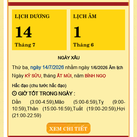
LỊCH DƯƠNG
LỊCH ÂM
14
1
Tháng 7
Tháng 6
NGÀY
XẤU
Thứ ba,
ngày 14/7/2026
nhằm ngày
1/6/2026 Âm lịch
Ngày
, tháng
, năm
KỶ SỬU
ẤT MÙI
BÍNH NGỌ
Hắc đạo (chu tước hắc đạo)
GIỜ TỐT TRONG NGÀY :
Dần (3:00-4:59),Mão (5:00-6:59),Tỵ (9:00-
10:59),Thân (15:00-16:59),Tuất (19:00-20:59),Hợi
(21:00-22:59)
XEM CHI TIẾT