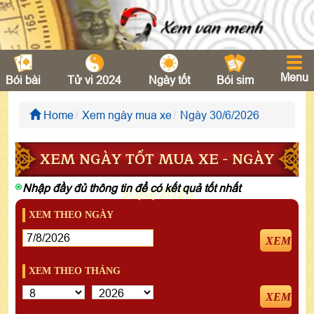
Menu
Bói bài
Tử vi 2024
Ngày tốt
Bói sim
Home
Xem ngày mua xe
Ngày 30/6/2026
XEM NGÀY TỐT MUA XE - NGÀY
Nhập đầy đủ thông tin để có kết quả tốt nhất
30/6/2026
XEM THEO NGÀY
XEM
XEM THEO THÁNG
XEM