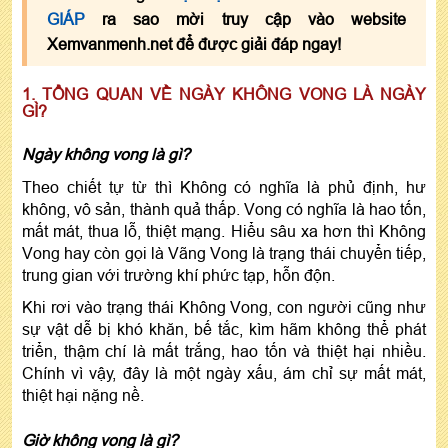
GIÁP
ra sao mời truy cập vào website
Xemvanmenh.net để được giải đáp ngay!
1. TỔNG QUAN VỀ NGÀY KHÔNG VONG LÀ NGÀY
GÌ?
Ngày không vong là gì?
Theo chiết tự từ thì Không có nghĩa là phủ định, hư
không, vô sản, thành quả thấp. Vong có nghĩa là hao tốn,
mất mát, thua lỗ, thiệt mạng. Hiểu sâu xa hơn thì Không
Vong hay còn gọi là Vãng Vong là trạng thái chuyển tiếp,
trung gian với trường khí phức tạp, hỗn độn.
Khi rơi vào trạng thái Không Vong, con người cũng như
sự vật dễ bị khó khăn, bế tắc, kìm hãm không thể phát
triển, thậm chí là mất trắng, hao tốn và thiệt hại nhiều.
Chính vì vậy, đây là một ngày xấu, ám chỉ sự mất mát,
thiệt hại nặng nề.
Giờ không vong là gì?