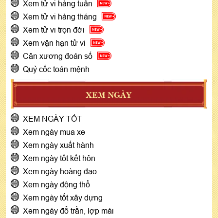
Xem tử vi hàng tuần
Xem tử vi hàng tháng
Xem tử vi trọn đời
Xem vận hạn tử vi
Cân xương đoán số
Quỷ cốc toán mệnh
XEM NGÀY
XEM NGÀY TỐT
Xem ngày mua xe
Xem ngày xuất hành
Xem ngày tốt kết hôn
Xem ngày hoàng đạo
Xem ngày động thổ
Xem ngày tốt xây dựng
Xem ngày đổ trần, lợp mái