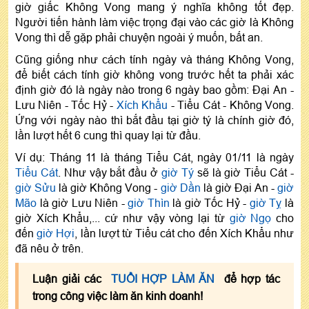
giờ giấc Không Vong mang ý nghĩa không tốt đẹp.
Người tiến hành làm việc trọng đại vào các giờ là Không
Vong thì dễ gặp phải chuyện ngoài ý muốn, bất an.
Cũng giống như cách tính ngày và tháng Không Vong,
để biết cách tính giờ không vong trước hết ta phải xác
định giờ đó là ngày nào trong 6 ngày bao gồm: Đại An -
Lưu Niên - Tốc Hỷ -
Xích Khẩu
- Tiểu Cát - Không Vong.
Ứng với ngày nào thì bắt đầu tại giờ tý là chính giờ đó,
lần lượt hết 6 cung thì quay lại từ đầu.
Ví dụ: Tháng 11 là tháng Tiểu Cát, ngày 01/11 là ngày
Tiểu Cát
. Như vậy bắt đầu ở
giờ Tý
sẽ là giờ Tiểu Cát -
giờ Sửu
là giờ Không Vong -
giờ Dần
là giờ Đại An -
giờ
Mão
là giờ Lưu Niên -
giờ Thìn
là giờ Tốc Hỷ -
giờ Tỵ
là
giờ Xích Khẩu,... cứ như vậy vòng lại từ
giờ Ngọ
cho
đến
giờ Hợi
, lần lượt từ Tiểu cát cho đến Xích Khẩu như
đã nêu ở trên.
Luận giải các
TUỔI HỢP LÀM ĂN
để hợp tác
trong công việc làm ăn kinh doanh!