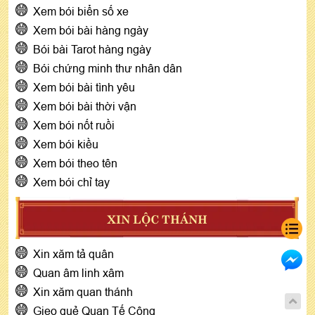
Xem bói biển số xe
Xem bói bài hàng ngày
Bói bài Tarot hàng ngày
Bói chứng minh thư nhân dân
Xem bói bài tình yêu
Xem bói bài thời vận
Xem bói nốt ruồi
Xem bói kiều
Xem bói theo tên
Xem bói chỉ tay
XIN LỘC THÁNH
Xin xăm tả quân
Quan âm linh xâm
Xin xăm quan thánh
Gieo quẻ Quan Tế Công