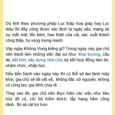
Dù tính theo phương pháp Lục thập hoa giáp hay Lục
diệu thì đây cũng được xác định là ngày xấu, mang lại
sự mất mát, tốn kém, hao thiệt của cải, xác suất thành
công thấp, hy vọng mong manh.
Vậy ngày Không Vong kiêng gì? Trong ngày này, gia chủ
nên tránh làm những việc đại sự như:
khai trương
, cầu
tài,
kết hôn
,
xây dựng nhà cửa
, ký kết hợp đồng làm ăn,
nhậm chức, nhập học…
Nếu tiến hành vào ngày này thì có thể sẽ tan tành mây
khói, gia chủ sẽ rất vất vả, không đắc sở nguyện, không
có công lao, gia đình chia rẽ…
Thay vào đó, gia chủ nên thực hiện các việc như tiêu
hủy đồ cũ, cởi bỏ hiềm khích, lấp hang hầm cống
rãnh...thì sẽ cát lợi hơn.