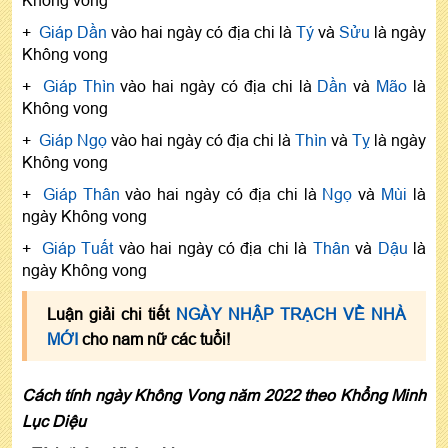
Không vong
+
Giáp Dần
vào hai ngày có địa chi là
Tý
và
Sửu
là ngày
Không vong
+
Giáp Thìn
vào hai ngày có địa chi là
Dần
và
Mão
là
Không vong
+
Giáp Ngọ
vào hai ngày có địa chi là
Thìn
và
Tỵ
là ngày
Không vong
+
Giáp Thân
vào hai ngày có địa chi là
Ngọ
và
Mùi
là
ngày Không vong
+
Giáp Tuất
vào hai ngày có địa chi là
Thân
và
Dậu
là
ngày Không vong
Luận giải chi tiết
NGÀY NHẬP TRẠCH VỀ NHÀ
MỚI
cho nam nữ các tuổi!
Cách tính ngày Không Vong năm 2022 theo Khổng Minh
Lục Diệu