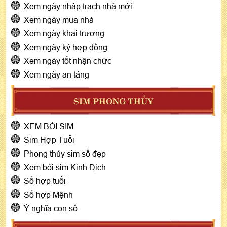
Xem ngày nhập trạch nhà mới
Xem ngày mua nhà
Xem ngày khai trương
Xem ngày ký hợp đồng
Xem ngày tốt nhận chức
Xem ngày an táng
SIM PHONG THỦY
XEM BÓI SIM
Sim Hợp Tuổi
Phong thủy sim số đẹp
Xem bói sim Kinh Dịch
Số hợp tuổi
Số hợp Mệnh
Ý nghĩa con số