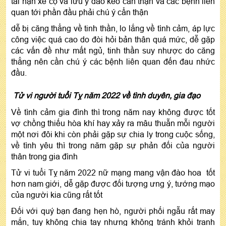
tai nạn xe cộ và lưu ý dao kéo cẩn thận và các bệnh liên
quan tới phần đầu phải chú ý cẩn thận
dễ bị căng thẳng về tinh thần, lo lắng về tình cảm, áp lực
công việc quá cao do đòi hỏi bản thân quá mức, dễ gặp
các vấn đề như mất ngủ, tinh thần suy nhược do căng
thẳng nên cần chú ý các bệnh liên quan đến đau nhức
đầu.
Tử vi người tuổi Tỵ năm 2022 về tình duyên, gia đạo
Về tình cảm gia đình thì trong năm nay không được tốt
vợ chồng thiếu hòa khí hay xảy ra mâu thuẫn mỗi người
một nơi đôi khi còn phải gặp sự chia ly trong cuộc sống,
về tình yêu thì trong năm gặp sự phản đối của người
thân trong gia đình
Tử vi tuổi Tỵ năm 2022 nữ mạng mang vận đào hoa tốt
hơn nam giới, dễ gặp được đối tượng ưng ý, tướng mạo
của người kia cũng rất tốt
Đối với quý bạn đang hẹn hò, người phối ngẫu rất may
mắn, tuy không chia tay nhưng không tránh khỏi tranh