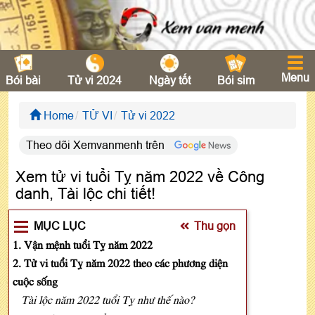
Menu
Bói bài
Tử vi 2024
Ngày tốt
Bói sim
Home
TỬ VI
Tử vi 2022
Theo dõi Xemvanmenh trên
Xem tử vi tuổi Tỵ năm 2022 về Công
danh, Tài lộc chi tiết!
MỤC LỤC
Thu gọn
1. Vận mệnh tuổi Tỵ năm 2022
2. Tử vi tuổi Tỵ năm 2022 theo các phương diện
cuộc sống
Tài lộc năm 2022 tuổi Tỵ như thế nào?