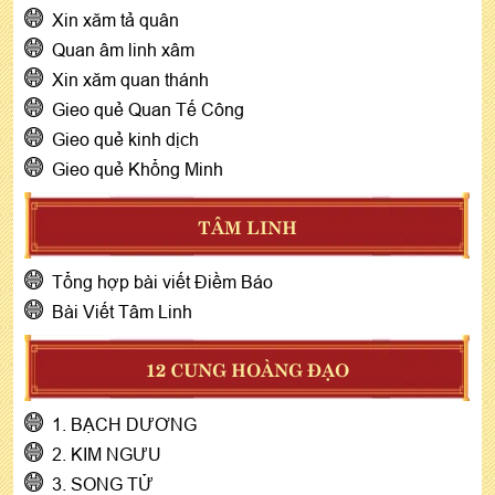
Xin xăm tả quân
Quan âm linh xâm
Xin xăm quan thánh
Gieo quẻ Quan Tế Công
Gieo quẻ kinh dịch
Gieo quẻ Khổng Minh
TÂM LINH
Tổng hợp bài viết Điềm Báo
Bài Viết Tâm Linh
12 CUNG HOÀNG ĐẠO
1. BẠCH DƯƠNG
2. KIM NGƯU
3. SONG TỬ