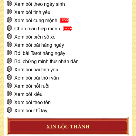
Xem bói theo ngày sinh
Xem bói tình yêu
Xem bói cung mệnh
Chọn màu hợp mệnh
Xem bói biển số xe
Xem bói bài hàng ngày
Bói bài Tarot hàng ngày
Bói chứng minh thư nhân dân
Xem bói bài tình yêu
Xem bói bài thời vận
Xem bói nốt ruồi
Xem bói kiều
Xem bói theo tên
Xem bói chỉ tay
XIN LỘC THÁNH