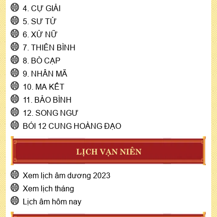
4. CỰ GIẢI
5. SƯ TỬ
6. XỬ NỮ
7. THIÊN BÌNH
8. BÒ CẠP
9. NHÂN MÃ
10. MA KẾT
11. BẢO BÌNH
12. SONG NGƯ
BÓI 12 CUNG HOÀNG ĐẠO
LỊCH VẠN NIÊN
Xem lịch âm dương 2023
Xem lịch tháng
Lịch âm hôm nay