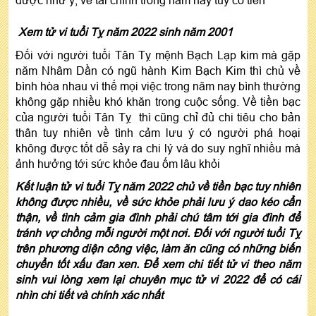
được như ý, về tài chính trong năm nay tuy có tiền
Xem tử vi tuổi Tỵ năm 2022 sinh năm 2001
Đối với người tuổi Tân Tỵ mệnh Bạch Lạp kim mà gặp
năm Nhâm Dần có ngũ hành Kim Bạch Kim thì chủ về
bình hòa nhau vì thế mọi việc trong năm nay bình thường
không gặp nhiều khó khăn trong cuộc sống. Về tiền bạc
của người tuổi Tân Tỵ thì cũng chỉ đủ chi tiêu cho bản
thân tuy nhiên về tình cảm lưu ý có người phá hoại
không được tốt dễ sảy ra chi lý và do suy nghĩ nhiều mà
ảnh hưởng tới sức khỏe đau ốm lâu khỏi
Kết luận tử vi tuổi Tỵ năm 2022 chủ về tiền bạc tuy nhiên
không được nhiều, về sức khỏe phải lưu ý dao kéo cẩn
thận, về tình cảm gia đình phải chú tâm tới gia đình để
tránh vợ chồng mỗi người một nơi. Đối với người tuổi Tỵ
trên phương diện công việc, làm ăn cũng có những biến
chuyển tốt xấu đan xen. Để xem chi tiết tử vi theo năm
sinh vui lòng xem lại chuyên mục tử vi 2022 để có cái
nhìn chi tiết và chính xác nhất