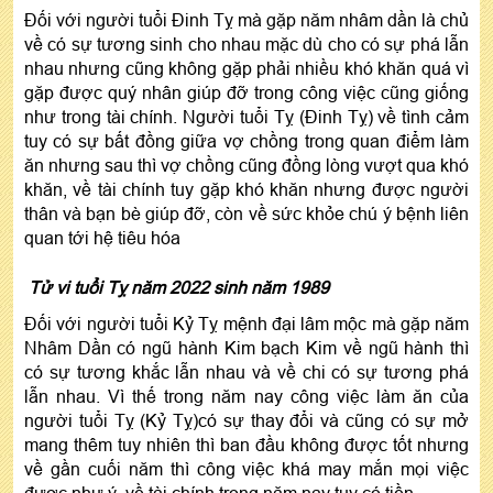
Đối với người tuổi Đinh Tỵ mà gặp năm nhâm dần là chủ
về có sự tương sinh cho nhau mặc dù cho có sự phá lẫn
nhau nhưng cũng không gặp phải nhiều khó khăn quá vì
gặp được quý nhân giúp đỡ trong công việc cũng giống
như trong tài chính. Người tuổi Tỵ (Đinh Tỵ) về tình cảm
tuy có sự bất đồng giữa vợ chồng trong quan điểm làm
ăn nhưng sau thì vợ chồng cũng đồng lòng vượt qua khó
khăn, về tài chính tuy gặp khó khăn nhưng được người
thân và bạn bè giúp đỡ, còn về sức khỏe chú ý bệnh liên
quan tới hệ tiêu hóa
Tử vi tuổi Tỵ năm 2022 sinh năm 1989
Đối với người tuổi Kỷ Tỵ mệnh đại lâm mộc mà gặp năm
Nhâm Dần có ngũ hành Kim bạch Kim về ngũ hành thì
có sự tương khắc lẫn nhau và về chi có sự tương phá
lẫn nhau. Vì thế trong năm nay công việc làm ăn của
người tuổi Tỵ (Kỷ Tỵ)có sự thay đổi và cũng có sự mở
mang thêm tuy nhiên thì ban đầu không được tốt nhưng
về gần cuối năm thì công việc khá may mắn mọi việc