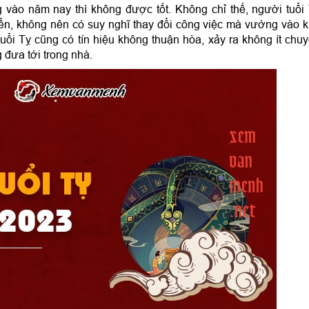
vào năm nay thì không được tốt. Không chỉ thế, người tuổi
iển, không nên có suy nghĩ thay đổi công việc mà vướng vào 
tuổi Tỵ cũng có tín hiệu không thuận hòa, xảy ra không ít chu
g đưa tới trong nhà.