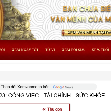
BÓI
XEM NGÀY TỐT
TỬ VI
XEM BÓI SIM
XEM TUỔI
Theo dõi Xemvanmenh trên
 2023: CÔNG VIỆC - TÀI CHÍNH - SỨC KHỎE
Thu gọn