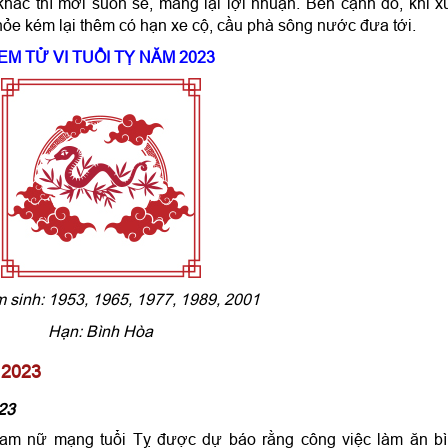
hác thì mới suôn sẻ, mang lại lợi nhuận. Bên cạnh đó, khi x
hỏe kém lại thêm có hạn xe cộ, cầu phà sông nước đưa tới.
EM TỬ VI TUỔI TỴ NĂM 2023
 sinh: 1953, 1965, 1977, 1989, 2001
Hạn: Bình Hòa
 2023
023
am nữ mạng tuổi Tỵ được dự báo rằng công việc làm ăn b