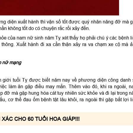
ng diện xuất hành thì vận số tốt được quý nhân nâng đỡ mà 
thần không tốt do có chuyện rắc rối xảy đến.
ỏe của nam nữ sinh năm Tỵ xét thấy họ phải chú ý các bệnh l
thông. Xuất hành đi xa cẩn thận xảy ra va chạm xe cộ mà 
am nữ mạng
 giới tuổi Tỵ được biết năm nay về phương diện công danh
việc làm ăn gặp điều may mắn. Thêm vào đó, khi ra ngoài, 
 đỡ mà gặp hung hóa cát tuy nhiên sức khỏe và đi lại trong 
ấu, cơ thể đau ốm bệnh tật lâu khỏi, ra ngoài thì gặp bất lợi l
XÁC CHO 60 TUỔI HOA GIÁP!!!