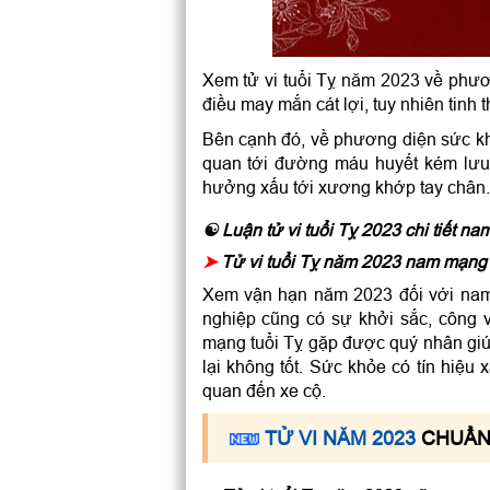
Xem tử vi tuổi Tỵ năm 2023 về phươ
điều may mắn cát lợi, tuy nhiên tinh 
Bên cạnh đó, về phương diện sức kh
quan tới đường máu huyết kém lưu 
hưởng xấu tới xương khớp tay chân.
☯ Luận tử vi tuổi Tỵ 2023 chi tiết n
➤
Tử vi tuổi Tỵ năm 2023 nam mạng
Xem vận hạn năm 2023 đối với nam
nghiệp cũng có sự khởi sắc, công 
mạng tuổi Tỵ gặp được quý nhân giúp
lại không tốt. Sức khỏe có tín hiệu x
quan đến xe cộ.
TỬ VI NĂM 2023
CHUẨN 