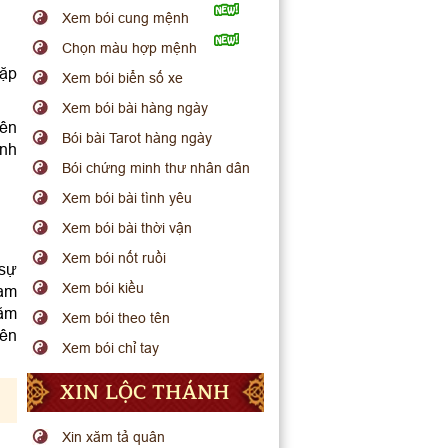
Xem bói cung mệnh
Chọn màu hợp mệnh
gặp
Xem bói biển số xe
Xem bói bài hàng ngày
iên
Bói bài Tarot hàng ngày
ảnh
Bói chứng minh thư nhân dân
Xem bói bài tình yêu
Xem bói bài thời vận
Xem bói nốt ruồi
 sự
Xem bói kiều
nam
năm
Xem bói theo tên
iên
Xem bói chỉ tay
XIN LỘC THÁNH
Xin xăm tả quân