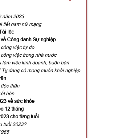
Tý năm 2023
hi tiết nam nữ mạng
Tài lộc
3 về Công danh Sự nghiệp
 công việc tự do
 công việc trong nhà nước
u làm việc kinh doanh, buôn bán
i Tỵ đang có mong muốn khởi nghiệp
yên
 độc thân
kết hôn
2023 về sức khỏe
heo 12 tháng
2023 cho từng tuổi
u tuổi 2023?
1965