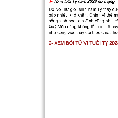
➤
Tử vi tuổi Tỵ năm 2023 nữ mạng
Đối với nữ giới sinh năm Tỵ thấy đư
gặp nhiều khó khăn. Chính vì thế mà
sống sinh hoạt gia đình cũng như cô
Quý Mão cũng không tốt, cơ thể ha
như công việc thay đổi theo chiều h
2- XEM BÓI TỬ VI TUỔI TỴ 202