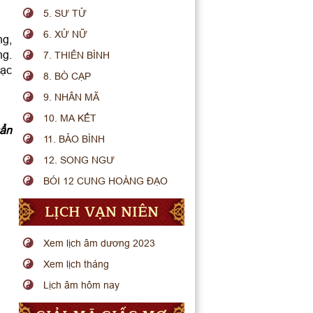
5. SƯ TỬ
6. XỬ NỮ
ng,
ng.
7. THIÊN BÌNH
bạc
8. BÒ CẠP
9. NHÂN MÃ
10. MA KẾT
ẩn
11. BẢO BÌNH
12. SONG NGƯ
BÓI 12 CUNG HOÀNG ĐẠO
LỊCH VẠN NIÊN
Xem lịch âm dương 2023
Xem lịch tháng
Lịch âm hôm nay