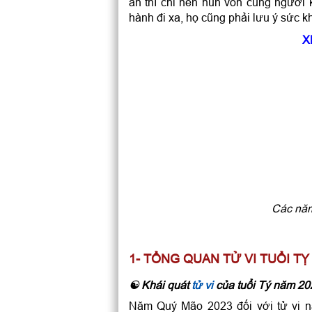
ăn thì chỉ nên hùn vốn cùng người k
hành đi xa, họ cũng phải lưu ý sức k
X
Các năm
1- TỔNG QUAN TỬ VI TUỔI TỴ
☯ Khái quát
tử vi
của tuổi Tý năm 2
Năm Quý Mão 2023 đối với tử vi n