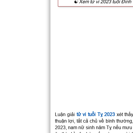
☯ Xem tử vi 2023 tuổi Đinh
☯ Tử vi năm 2023 tuổi Tỵ 
☯ Coi bói tuổi Tân Tỵ 200
Luận giải
tử vi tuổi Tỵ 2023
xét thấ
thuận lợi, tất cả chủ về bình thườn
2023, nam nữ sinh năm Tỵ nếu mưu c