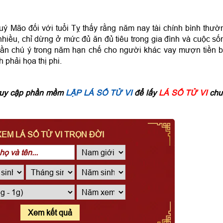
ý Mão đối với tuổi Tỵ thấy rằng năm nay tài chính bình thườ
nhiều, chỉ dừng ở mức đủ ăn đủ tiêu trong gia đình và cuộc số
cần chú ý trong năm hạn chế cho người khác vay mượn tiền 
h phải họa thị phi.
 truy cập phần mềm
LẬP LÁ SỐ TỬ VI
để lấy
LÁ SỐ TỬ VI
chu
XEM LÁ SỐ TỬ VI TRỌN ĐỜI
Xem kết quả