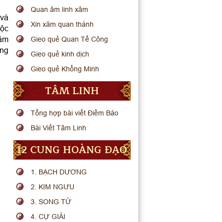
Quan âm linh xâm
 và
Xin xăm quan thánh
uộc
năm
Gieo quẻ Quan Tế Công
ũng
Gieo quẻ kinh dịch
Gieo quẻ Khổng Minh
TÂM LINH
Tổng hợp bài viết Điềm Báo
Bài Viết Tâm Linh
12 CUNG HOÀNG ĐẠO
1. BẠCH DƯƠNG
2. KIM NGƯU
3. SONG TỬ
4. CỰ GIẢI