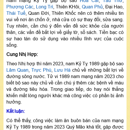
Nam mạng Kỷ Tỵ gặp bộ sao
Hoa Cái
,
Tấu Thư
,
Phượng Các
,
Long Trì
, Thiên KHôi,
Quan Phủ
, Đại Hao,
Thái Tuế
, Quan Đới, Thiên Khốc nên có thêm nhiều tin
vui về nơi ăn chốn ở, nhà cửa có sự thay đổi, sửa sang.
Tuy nhiên, cần chú ý đến vấn đề sức khỏe của người
thân, các vấn đề bất lợi về giấy tờ, sổ sách. Tiền bạc có
sự hao tán do sử dụng vào nhiều lĩnh vực của cuộc
sống.
Cung Nhị Hợp:
Theo Nhị hợp thì năm 2023, nam Kỷ Tỵ 1989 gặp bộ sao
Lâm Quan
,
Trực Phù
,
Lưu Hà
chủ về những bất lợi về
đường sông nước. Tử vi 1989 nam mạng năm 2023 cho
biết bộ sao này chủ về cần chú ý thêm các bệnh về máu
và đường tiêu hóa. Trong giao tiếp, do hay nói thẳng
khiến mất lòng người khác mà công việc có phần bị ảnh
hưởng.
Kết luận:
Có thể thấy, công việc làm ăn buôn bán của nam mạng
Kỷ Tỵ 1989 trong năm 2023 Quý Mão khá tốt, gặp được