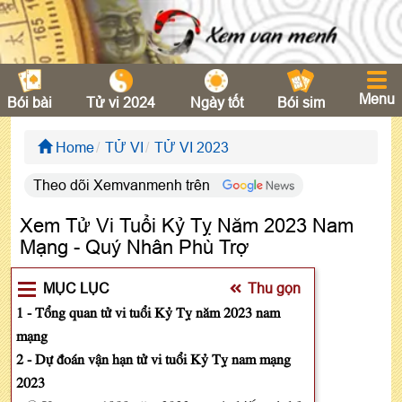
Menu
Bói bài
Tử vi 2024
Ngày tốt
Bói sim
Home
TỬ VI
TỬ VI 2023
Theo dõi Xemvanmenh trên
Xem Tử Vi Tuổi Kỷ Tỵ Năm 2023 Nam
Mạng - Quý Nhân Phù Trợ
MỤC LỤC
Thu gọn
1 - Tổng quan tử vi tuổi Kỷ Tỵ năm 2023 nam
mạng
2 - Dự đoán vận hạn tử vi tuổi Kỷ Tỵ nam mạng
2023