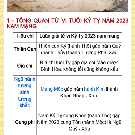
1 - TỔNG QUAN TỬ VI TUỔI KỶ TỴ NĂM 2023
NAM MẠNG
Tiêu chí
Luận giải tử vi Kỷ Tỵ 2023 nam mạng
Thiên can Kỷ (hành Thổ) gặp năm Quý
Thiên Can
(hành Thủy) thành Tương Phá: Xấu
Địa chi tuổi Tỵ gặp địa chi Mão được
Địa chi
Bình Hòa: không tốt cũng không xấu
Ngũ hành
tương
Mạng Mộc
gặp năm
hành Kim
thành
sinh
Khắc Nhập - Xấu
tương
khắc
Nam Kỷ Tỵ cung Khôn (hành Thổ) gặp
Cung phi
Năm 2023 cung Tốn (hành Mộc) là Ngũ
Quỷ - Xấu