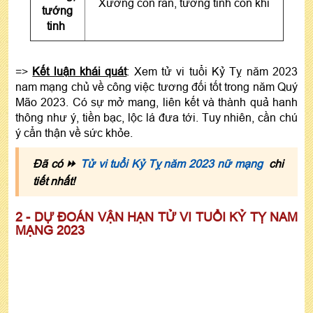
Xương con rắn, tướng tinh con khỉ
tướng
tinh
=>
Kết luận khái quát
:
Xem tử vi tuổi Kỷ Tỵ năm 2023
nam mạng chủ về công việc tương đối tốt trong năm Quý
Mão 2023. Có sự mở mang, liên kết và thành quả hanh
thông như ý, tiền bạc, lộc lá đưa tới. Tuy nhiên, cần chú
ý cẩn thận về sức khỏe.
Đã có ⏩
Tử vi tuổi Kỷ Tỵ năm 2023 nữ mạng
chi
tiết nhất!
2 - DỰ ĐOÁN VẬN HẠN TỬ VI TUỔI KỶ TỴ NAM
MẠNG 2023