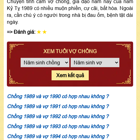
Chuyện tình cảm vợ chồng, gia đạo năm nay của nam
Kỷ Tỵ 1989 có nhiều muộn phiền, cự cãi, bất hòa. Ngoài
ra, cần chú ý có người trong nhà bị đau ốm, bệnh tật dài
ngày.
=> Đánh giá:
★ ★
XEM TUỔI VỢ CHỒNG
Xem kết quả
Chồng 1989 và vợ 1990 có hợp nhau không ?
Chồng 1989 và vợ 1991 có hợp nhau không ?
Chồng 1989 và vợ 1992 có hợp nhau không ?
Chồng 1989 và vợ 1993 có hợp nhau không ?
Chồng 1989 và vợ 1994 có hợp nhau không ?