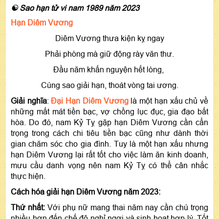
☯ Sao hạn tử vi nam 1989 năm 2023
Hạn Diêm Vương
Diêm Vương thưa kiện kỵ ngay
Phải phòng mà giữ động rày văn thư.
Đầu năm khấn nguyện hết lòng,
Cúng sao giải hạn, thoát vòng tai ương.
Giải nghĩa
:
Đại Hạn Diêm Vương
là một hạn xấu chủ về
những mất mát tiền bạc, vợ chồng lục đục, gia đạo bất
hòa. Do đó, nam Kỷ Tỵ gặp hạn Diêm Vương cần cẩn
trọng trong cách chi tiêu tiền bạc cũng như dành thời
gian chăm sóc cho gia đình. Tuy là một hạn xấu nhưng
hạn Diêm Vương lại rất tốt cho việc làm ăn kinh doanh,
mưu cầu danh vọng nên nam Kỷ Tỵ có thể cân nhắc
thực hiện.
Cách hóa giải hạn Diêm Vương năm 2023:
Thứ nhất:
Với phụ nữ mang thai năm nay cần chú trọng
nhiều hơn đến chế độ nghỉ ngơi và sinh hoạt hợp lý. Tốt