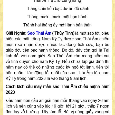
Thái Âm rực rỡ cung hằng
Tháng chín tiền bạc dư ăn để dành
Tháng mười, mười một hạn hành
Tránh hai tháng ấy mới lành bản thân
Giải Nghĩa
:
Sao
Thái Âm
( Thủy Tinh)
là một sao tốt, biểu
hiện của mặt trăng. Nam Kỷ Tỵ được sao Thái Âm chiếu
mệnh sẽ nhận được nhiều tác động tích cực, bạn bè
giúp đỡ, tiền bạc hanh thông. Do đó, đây còn gọi là Tài
tinh đối với nam giới. Sao Thái Âm còn mang niềm vui
về tình duyên cho nam Kỷ Tỵ. Nếu chưa lập gia đình thì
năm nay có thể có những cuộc kỳ ngộ tốt lành, tiến tới
hôn nhân. Tác động tốt nhất của sao Thái Âm lên nam
Kỷ Tỵ trong năm 2023 là vào tháng 9 âm lịch.
Cách kích cầu may mắn sao Thái Âm chiếu mệnh năm
2023
Đầu năm nên cầu an giải hạn mỗi tháng vào ngày 26 âm
lịch và nên cúng vào lúc 19 giờ tới 21 giờ , thắp 7 ngọn
đèn lạy về hướng Tây làm lễ. Bài vị dùng giấy vàng và