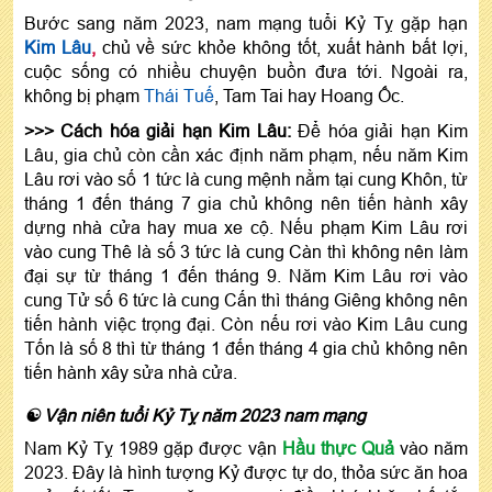
Bước sang năm 2023, nam mạng tuổi Kỷ Tỵ gặp hạn
Kim Lâu
,
chủ về sức khỏe không tốt, xuất hành bất lợi,
cuộc sống có nhiều chuyện buồn đưa tới. Ngoài ra,
không bị phạm
Thái Tuế
, Tam Tai hay Hoang Ốc.
>>> Cách hóa giải hạn Kim Lâu:
Để hóa giải hạn Kim
Lâu, gia chủ còn cần xác định năm phạm, nếu năm Kim
Lâu rơi vào số 1 tức là cung mệnh nằm tại cung Khôn, từ
tháng 1 đến tháng 7 gia chủ không nên tiến hành xây
dựng nhà cửa hay mua xe cộ. Nếu phạm Kim Lâu rơi
vào cung Thê là số 3 tức là cung Càn thì không nên làm
đại sự từ tháng 1 đến tháng 9. Năm Kim Lâu rơi vào
cung Tử số 6 tức là cung Cấn thì tháng Giêng không nên
tiến hành việc trọng đại. Còn nếu rơi vào Kim Lâu cung
Tốn là số 8 thì từ tháng 1 đến tháng 4 gia chủ không nên
tiến hành xây sửa nhà cửa.
☯ Vận niên tuổi Kỷ Tỵ năm 2023 nam mạng
Nam Kỷ Tỵ 1989 gặp được vận
Hầu thực Quả
vào năm
2023. Đây là hình tượng Kỷ được tự do, thỏa sức ăn hoa