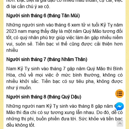
hơn. Đặc biệt là gia đạo có nhiều mâu thuẫn, cự cãi, việc
đi lại cần chú ý xe cộ.
Người sinh tháng 6 (tháng Tân Mùi)
Những người sinh vào tháng 6 xem tử vi tuổi Kỷ Tỵ năm
2023 nam mạng thấy đây là một năm Quý Mão tương đối
tốt, có quý nhân phù trợ giúp việc làm ăn gặp nhiều niềm
vui, suôn sẻ. Tiền bạc vì thế cũng được cải thiện hơn
nhiều
Người sinh tháng 7 (tháng Nhâm Thân)
Nam Kỷ Tỵ sinh vào tháng 7 gặp năm Quý Mão thì Bình
Hòa, chủ về mọi việc ở mức bình thường, không có
nhiều khởi sắc. Tiền bạc có sự tiêu pha, không được
như ý muốn.
Người sinh tháng 8 (tháng Quý Dậu)
Những người nam Kỷ Tỵ sinh vào tháng 8 gặp năm Quý
Mão thì địa chi có sự tương xung lẫn nhau. Do đó, dễ có
những thị phi, buồn phiền đưa tới. Sức khỏe và tiền bạc
đều không tốt.