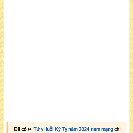
☯ Gia chủ 1989 năm 2023 động thổ làm nhà có
tốt không?
☯ Tuổi Kỷ Tỵ nam có nên mua xe, mua nhà năm
2023?
☯ Nam Kỷ Tỵ 1989 sinh con năm 2023 tốt hay
xấu?
☯ Nam mạng tuổi Kỷ Tỵ cưới hỏi năm 2023 tốt
không?
7 - Xem tử vi tuổi Kỷ Tỵ nam mạng năm 2023 theo
tháng sinh
Đã có ⏩
Tử vi tuổi Kỷ Tỵ năm 2024 nam mạng
chi