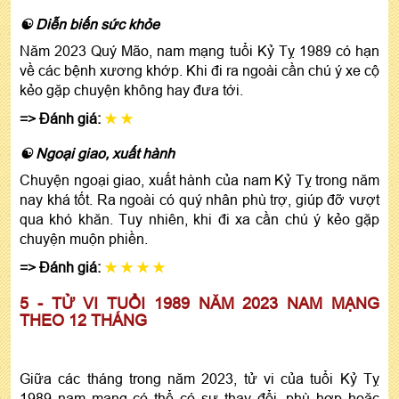
☯ Diễn biến sức khỏe
Năm 2023 Quý Mão, nam mạng tuổi Kỷ Tỵ 1989 có hạn
về các bệnh xương khớp. Khi đi ra ngoài cần chú ý xe cộ
kẻo gặp chuyện không hay đưa tới.
=> Đánh giá:
★ ★
☯ Ngoại giao, xuất hành
Chuyện ngoại giao, xuất hành của nam Kỷ Tỵ trong năm
nay khá tốt. Ra ngoài có quý nhân phù trợ, giúp đỡ vượt
qua khó khăn. Tuy nhiên, khi đi xa cần chú ý kẻo gặp
chuyện muộn phiền.
=> Đánh giá:
★ ★ ★ ★
5 - TỬ VI TUỔI 1989 NĂM 2023 NAM MẠNG
THEO 12 THÁNG
Giữa các tháng trong năm 2023, tử vi của tuổi Kỷ Tỵ
1989 nam mạng có thể có sự thay đổi, phù hợp hoặc