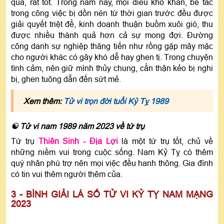
quả, rất tốt. Trong năm nay, mọi điều khó khăn, bế tắc
trong công việc bị dồn nén từ thời gian trước đều được
giải quyết triệt để, kinh doanh thuận buồm xuôi gió, thu
được nhiều thành quả hơn cả sự mong đợi. Đường
công danh sự nghiệp thăng tiến như rồng gặp mây mặc
cho người khác có gây khó dễ hay ghen tị. Trong chuyện
tình cảm, nên giữ mình thủy chung, cẩn thận kẻo bị nghi
bị, ghen tuông dẫn đến sứt mẻ.
Xem thêm:
Tử vi trọn đời tuổi Kỷ Tỵ 1989
☯ Tử vi nam 1989 năm 2023 về tứ trụ
Tứ trụ
Thiên Sinh - Địa Lợi
là một tứ trụ tốt, chủ về
những niềm vui trong cuộc sống. Nam Kỷ Tỵ có thêm
quý nhân phù trợ nên mọi việc đều hanh thông. Gia đình
có tin vui thêm người thêm của.
3 - BÌNH GIẢI LÁ SỐ TỬ VI KỶ TỴ NAM MẠNG
2023