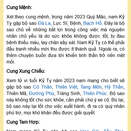
Cung Mệnh:
Xét theo cung mệnh, trong năm 2023 Quý Mão, nam Kỷ
Tỵ gặp bộ sao
Đà La
, Lực Sĩ, Bệnh,
Bạch Hổ
. Đây là bộ
sao chủ về những bất lợi trong công việc mà nguyên
nhân chủ yếu là do sức khỏe không được tốt, bị đau
bệnh thiếu máu, tay chân xây xát. Nam Kỷ Tỵ có thể phải
đấu tranh nhiều mới thu được ít thành quả. Ngoài ra, có
thêm chuyện buồn đưa tới khiến tinh thần trở nên mệt
mỏi.
Cung Xung Chiếu:
Xem tử vi tuổi Kỷ Tỵ năm 2023 nam mạng cho biết sẽ
gặp bộ sao
Cô Thần
,
Thiên Việt
,
Tang Môn
,
Hỷ Thần
,
Thiên Mã,
Đường Phù
, Tràng Sinh,
Thiên Phúc
. Bộ sao
này không tốt cho sức khỏe, cần phải chú ý xe cộ. Bù lại,
bộ sao này lại tốt cho việc xuất hành, đi ra có quý nhân
phù trợ, mọi khó khăn đều được giải quyết.
Cung Tam Hợp: