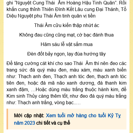
ghi “Nguyệt Cung Thái Âm Hoàng Hậu Tinh Quân”. Rồi
khấn cung thỉnh Thiên Đình Kết Lâu cung Đại Thánh, Tổ
Diệu Nguyệt phu Thái Âm tinh quân vị tiền
Thái Âm cửu kiến thập nhứt ác
Không đau cũng cũng mạt, cờ bạc đánh thua
Hăm sáu lễ vật sắm mua
Đèn đốt bảy ngọn, lạy đùa hướng tây
Để tăng cường cát khí cho sao Thái Âm thì nên đeo các
trang sức đá quý màu đen, màu xám, màu xanh biển
như: Thạch anh đen, Thạch anh tóc đen, thạch anh tóc
tiên đen, hoặc đá mã não xanh dương, đá thanh kim
xanh đậm, …Hoặc dùng màu trắng thuộc hành kim, để
Kim sinh Thủy càng thêm tốt, như đeo đá quý màu trắng
như: Thạch anh trắng, vòng bạc..…
Mới cập nhật:
Xem tuổi mở hàng cho tuổi Kỷ Tỵ
năm 2023
chi tiết và cụ thể