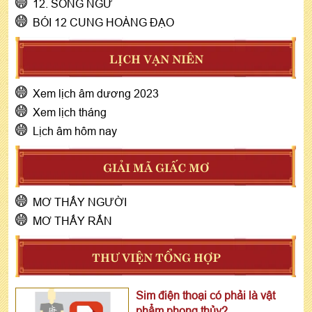
12. SONG NGƯ
BÓI 12 CUNG HOÀNG ĐẠO
LỊCH VẠN NIÊN
Xem lịch âm dương 2023
Xem lịch tháng
Lịch âm hôm nay
GIẢI MÃ GIẤC MƠ
MƠ THẤY NGƯỜI
MƠ THẤY RẮN
THƯ VIỆN TỔNG HỢP
Sim điện thoại có phải là vật
phẩm phong thủy?