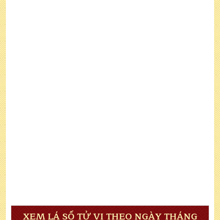
XEM LÁ SỐ TỬ VI THEO NGÀY THÁNG