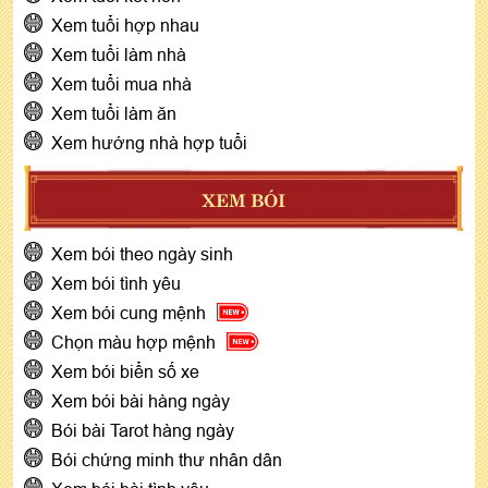
Xem tuổi hợp nhau
Xem tuổi làm nhà
Xem tuổi mua nhà
Xem tuổi làm ăn
Xem hướng nhà hợp tuổi
XEM BÓI
Xem bói theo ngày sinh
Xem bói tình yêu
Xem bói cung mệnh
Chọn màu hợp mệnh
Xem bói biển số xe
Xem bói bài hàng ngày
Bói bài Tarot hàng ngày
Bói chứng minh thư nhân dân