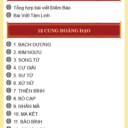
Tổng hợp bài viết Điềm Báo
Bài Viết Tâm Linh
12 CUNG HOÀNG ĐẠO
1. BẠCH DƯƠNG
2. KIM NGƯU
3. SONG TỬ
4. CỰ GIẢI
5. SƯ TỬ
6. XỬ NỮ
7. THIÊN BÌNH
8. BÒ CẠP
9. NHÂN MÃ
10. MA KẾT
11. BẢO BÌNH