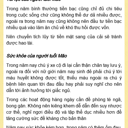
Trong năm bình thường tiền bạc cũng chỉ đủ chi tiêu
trong cuộc sống chứ cũng không thể dư dả nhiều được,
ngoài ra trong năm nay cũng không nên đầu tư tiền bạc
nhiều quá vào lăm ăn chủ về khó thu hồi được vốn.
Nên chuyển tích lũy từ tiền mặt sang của cải sẽ tránh
được hao tài.
Sức khỏe của người tuổi Mão
Trong năm nay chú ý xe cộ đi lại cẩn thận chân tay lưu ý,
ngoài ra đối với nữ giới năm nay sinh đẻ phải chú ý tới
máu huyết không được tốt, thiếu máu ngoài ra chú ý
bệnh liên quan tới đau đầu hay phải suy nghĩ cho nên
dẫn tới ảnh hưởng tới giấc ngủ.
Trong các hoạt động hàng ngày cần đề phòng té ngã,
bong gân. Không nên kiêng khem dễ dẫn đến suy nhược
cơ thể, nghỉ ngơi điều độ và tập thể dục nhiều hơn để
tăng cường sức đề kháng cho bản thân
Năm nay sức khỏe kém hơn, trong năm có thêm ốm đau,