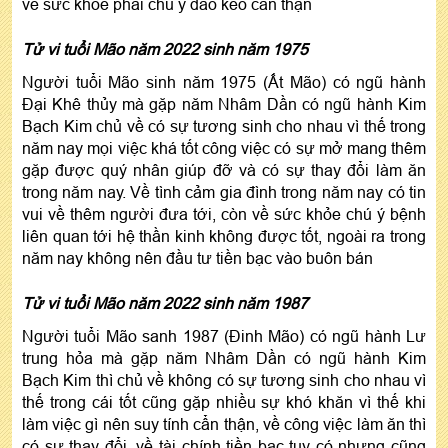
về sức khỏe phải chú ý dao kéo cẩn thận
Tử vi tuổi Mão năm 2022 sinh năm 1975
Người tuổi Mão sinh năm 1975 (Ất Mão) có ngũ hành
Đại Khê thủy mà gặp năm Nhâm Dần có ngũ hành Kim
Bạch Kim chủ về có sự tương sinh cho nhau vì thế trong
năm nay mọi việc khá tốt công việc có sự mở mang thêm
gặp được quý nhân giúp đỡ và có sự thay đổi làm ăn
trong năm nay. Về tình cảm gia đình trong năm nay có tin
vui về thêm người đưa tới, còn về sức khỏe chú ý bệnh
liên quan tới hệ thần kinh không được tốt, ngoài ra trong
năm nay không nên đầu tư tiền bạc vào buôn bán
Tử vi tuổi Mão năm 2022 sinh năm 1987
Người tuổi Mão sanh 1987 (Đinh Mão) có ngũ hành Lư
trung hỏa mà gặp năm Nhâm Dần có ngũ hành Kim
Bạch Kim thì chủ về không có sự tương sinh cho nhau vì
thế trong cái tốt cũng gặp nhiều sự khó khăn vì thế khi
làm việc gì nên suy tính cẩn thận, về công việc làm ăn thì
có sự thay đổi, về tài chính tiền bạc tuy có nhưng cũng