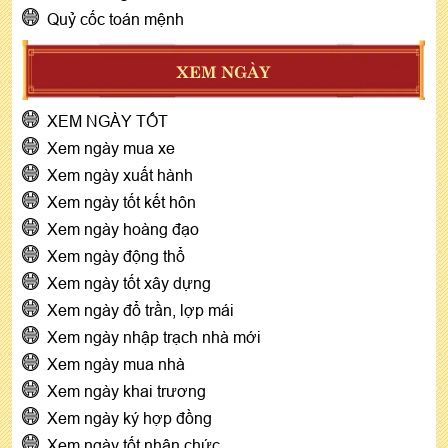
Quỷ cốc toán mệnh
XEM NGÀY
XEM NGÀY TỐT
Xem ngày mua xe
Xem ngày xuất hành
Xem ngày tốt kết hôn
Xem ngày hoàng đạo
Xem ngày động thổ
Xem ngày tốt xây dựng
Xem ngày đổ trần, lợp mái
Xem ngày nhập trạch nhà mới
Xem ngày mua nhà
Xem ngày khai trương
Xem ngày ký hợp đồng
Xem ngày tốt nhận chức