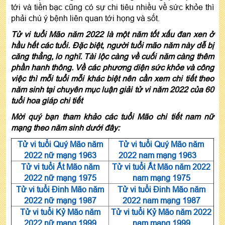
tới và tiền bạc cũng có sự chi tiêu nhiều về sức khỏe thì
phải chú ý bệnh liên quan tới họng và sốt.
Tử vi tuổi Mão năm 2022 là một năm tốt xấu đan xen ở
hầu hết các tuổi. Đặc biệt, người tuổi mão năm này dễ bị
căng thẳng, lo nghĩ. Tài lộc càng về cuối năm càng thêm
phần hanh thông. Về các phương diện sức khỏe và công
việc thì mỗi tuổi mỗi khác biệt nên cần xem chi tiết theo
năm sinh tại chuyên mục luận giải tử vi năm 2022 của 60
tuổi hoa giáp chi tiết
Mời quý bạn tham khảo các tuổi Mão chi tiết nam nữ
mạng theo năm sinh dưới đây:
Tử vi tuổi Quý Mão năm
Tử vi tuổi Quý Mão năm
2022 nữ mạng 1963
2022 nam mạng 1963
Tử vi tuổi Ất Mão năm
Tử vi tuổi Ất Mão năm 2022
2022 nữ mạng 1975
nam mạng 1975
Tử vi tuổi Đinh Mão năm
Tử vi tuổi Đinh Mão năm
2022 nữ mạng 1987
2022 nam mạng 1987
Tử vi tuổi Kỷ Mão năm
Tử vi tuổi Kỷ Mão năm 2022
2022 nữ mạng 1999
nam mạng 1999