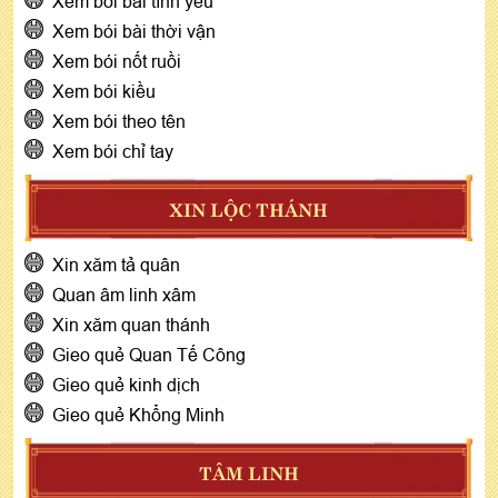
Xem bói bài tình yêu
Xem bói bài thời vận
Xem bói nốt ruồi
Xem bói kiều
Xem bói theo tên
Xem bói chỉ tay
XIN LỘC THÁNH
Xin xăm tả quân
Quan âm linh xâm
Xin xăm quan thánh
Gieo quẻ Quan Tế Công
Gieo quẻ kinh dịch
Gieo quẻ Khổng Minh
TÂM LINH