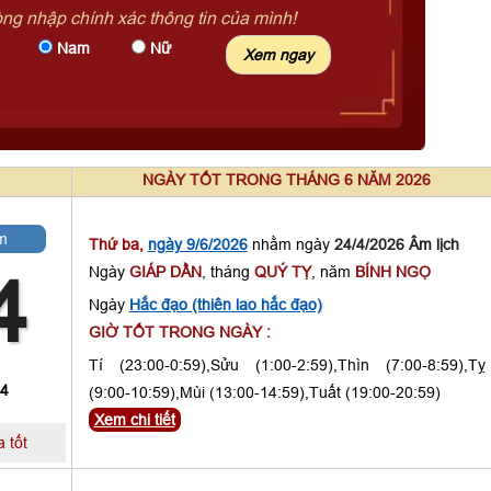
òng nhập chính xác thông tin của mình!
Nam
Nữ
NGÀY TỐT TRONG THÁNG 6 NĂM 2026
m
Thứ ba,
ngày 9/6/2026
nhằm ngày
24/4/2026 Âm lịch
Ngày
GIÁP DẦN
, tháng
QUÝ TỴ
, năm
BÍNH NGỌ
4
Ngày
Hắc đạo (thiên lao hắc đạo)
GIỜ TỐT TRONG NGÀY :
Tí (23:00-0:59),Sửu (1:00-2:59),Thìn (7:00-8:59),Tỵ
 4
(9:00-10:59),Mùi (13:00-14:59),Tuất (19:00-20:59)
Xem chi tiết
 tốt