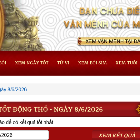
BÓI
XEM NGÀY TỐT
TỬ VI
XEM BÓI SIM
XEM TUỔI
ày 8/6/2026
ỐT ĐỘNG THỔ - NGÀY 8/6/2026
o để có kết quả tốt nhất
XEM KẾT QUẢ