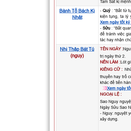
Tam Sát kị mệnh 
Bành Tổ Bách Kị
-
Quý
: “Bất từ 
kiện tụng, ta l
Nhật
Xem ngày tốt ký
-
Sửu
: “Bất qua
để tránh việc g
tác hay nhận chứ
Nhị Thập Bát Tú
TÊN NGÀY :
Ngu
(nguy)
trị ngày thứ 2.
NÊN LÀM :
Lót g
KIÊNG CỮ :
Nhữ
thuyền hay trổ c
khác để tiến hàn
Xem ngày tốt
NGOẠI LỆ :
Sao Nguy nguyệt 
Ngày Sửu Sao Ng
- Nguy: nguyệt y
xây dựng.