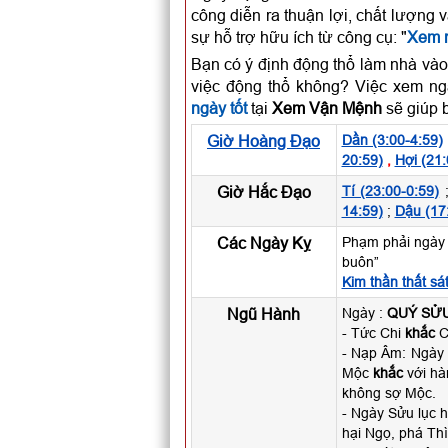
công diễn ra thuận lợi, chất lượng 
sự hỗ trợ hữu ích từ công cụ: "
Xem n
Bạn có ý định động thổ làm nhà vào
việc động thổ không? Việc xem ng
ngày tốt
tại
Xem Vận Mệnh
sẽ giúp b
Giờ Hoàng Đạo
Dần (3:00-4:59)
20:59)
,
Hợi (21:
Giờ Hắc Đạo
Tí (23:00-0:59)
14:59)
;
Dậu (17
Các Ngày Kỵ
Phạm phải ngày 
buôn”
Kim thần thất sá
Ngũ Hành
Ngày :
QUÝ SỬ
- Tức Chi
khắc
Ca
- Nạp Âm: Ngày
Mộc
khắc
với hà
không sợ Mộc.
- Ngày Sửu lục h
hại Ngọ, phá Thì