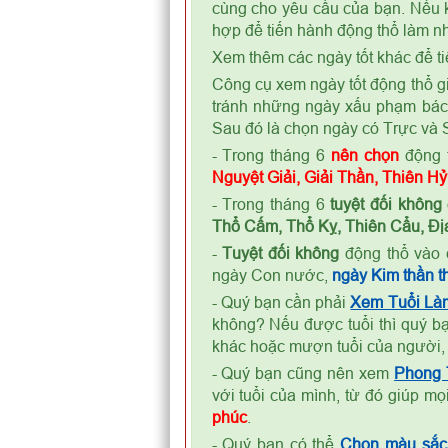
cùng cho yêu cầu của bạn. Nếu k
hợp để tiến hành động thổ làm nh
Xem thêm các ngày tốt khác để ti
Công cụ xem ngày tốt động thổ gi
tránh những ngày xấu phạm bá
Sau đó là chọn ngày có Trực và S
- Trong tháng 6
nên chọn
động 
Nguyệt Giải, Giải Thần, Thiên H
- Trong tháng 6
tuyệt đối không
Thổ Cấm, Thổ Kỵ, Thiên Cẩu, Địa
-
Tuyệt đối không
động thổ vào 
ngày Con nước,
ngày Kim thần th
- Quý bạn cần phải
Xem Tuổi Là
không? Nếu được tuổi thì quý bạ
khác hoặc mượn tuổi của người,
- Quý bạn cũng nên xem
Phong
với tuổi của mình, từ đó giúp m
phúc
.
- Quý bạn có thể
Chọn màu sắc 