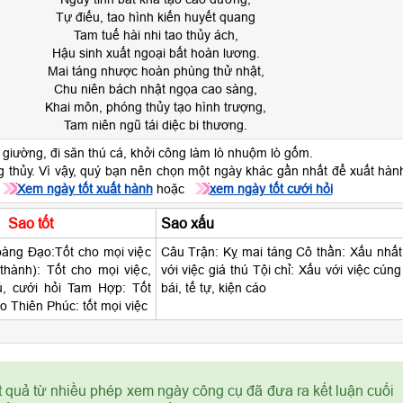
Tự điếu, tao hình kiến huyết quang
Tam tuế hài nhi tao thủy ách,
Hậu sinh xuất ngoại bất hoàn lương.
Mai táng nhược hoàn phùng thử nhật,
Chu niên bách nhật ngọa cao sàng,
Khai môn, phóng thủy tạo hình trượng,
Tam niên ngũ tái diệc bi thương.
giường, đi săn thú cá, khởi công làm lò nhuộm lò gốm.
 thủy. Vì vậy, quý bạn nên chọn một ngày khác gần nhất để xuất hàn
Xem ngày tốt xuất hành
hoặc
xem ngày tốt cưới hỏi
Sao tốt
Sao xấu
àng Đạo:Tốt cho mọi việc
Câu Trận: Kỵ mai táng Cô thần: Xấu nhất
thành): Tốt cho mọi việc,
với việc giá thú Tội chỉ: Xấu với việc cúng
ú, cưới hỏi Tam Hợp: Tốt
bái, tế tự, kiện cáo
o Thiên Phúc: tốt mọi việc
t quả từ nhiều phép xem ngày công cụ đã đưa ra kết luận cuối