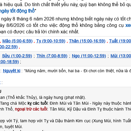
và hiệu quả. Do tính chất thiết yếu này, quý bạn không thể bỏ q
gày tốt động thổ
"
 ngày 8 tháng 6 năm 2026 nhưng không biết ngày này có tốt c
ày 8/6/2026 có tốt cho việc động thổ không bằng công cụ
x
ạn có được câu trả lời chính xác nhất.
,
Mão (5:00-6:59)
,
Tỵ (9:00-10:59)
,
Thân (15:00-16:59)
,
Tuất (19:00
00-22:59)
,
;
Sửu (1:00-2:59)
;
Thìn (7:00-8:59)
;
Ngọ (11:00-12:59)
;
Mùi (13:00
:00-18:59)
;
:
Nguyệt kị
: “Mùng năm, mười bốn, hai ba - Đi chơi còn thiệt, nữa là đ
t
:
U
n (Thổ khắc Thủy), là ngày hung (phạt nhật).
 Tang chá Mộc
kỵ các tuổi
: Đinh Mùi và Tân Mùi - Ngày này thuộc hàn
nh Thổ,
ngoại trừ các tuổi
: Tân Mùi, Kỷ Dậu và Đinh Tỵ thuộc hành Th
ợp với Tý, tam hợp với Tỵ và Dậu thành Kim cục (Xung Mùi, hình Tuất
n, tuyệt Mùi.