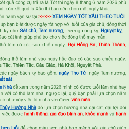
ết quả công cụ trả ra là Tốt thì ngày 8 tháng 6 năm 2026 phù
à, còn kết quả là Xấu thì bạn nên chọn một ngày khác.
ến hành vạn sự tại
>>>>>
XEM NGÀY TỐT XẤU THEO TUỔI
úp bạn biết được ngày tốt hợp với tuổi của gia chủ, đồng thời
ch kỵ như
Sát chủ
,
Tam nương
, Dương công kỵ,
Nguyệt kỵ
,...
ao cát tinh giúp phù trợ cho việc động thổ may mắn.
thổ làm có các sao chiếu ngày:
Đại Hồng Sa, Thiên Thành,
ỷ
động thổ làm nhà vào ngày hắc đạo có các sao chiếu ngày:
 Tặc, Thiên Tặc, Câu Giảo, Hà Khôi, Nguyệt Phá
.
các ngày bách kỵ bao gồm:
ngày Thọ Tử
, ngày Tam nương,
ất sát
...
m Nhà
để xem trong năm 2026 mình có được tuổi làm nhà hay
n với có thể làm nhà, ngược lại, quý bạn phải lựa chọn năm
 có như vậy việc làm nhà với được
viên mãn
.
 Thủy Hướng Nhà
để lựa chọn hướng nhà đại cát, đại lợi đối
ọi việc được
hanh thông
,
gia đạo bình an
,
khỏe mạnh
và
hạnh
hợp tuổi
để chọn màu sơn nhà hợp mệnh với gia chủ giúp