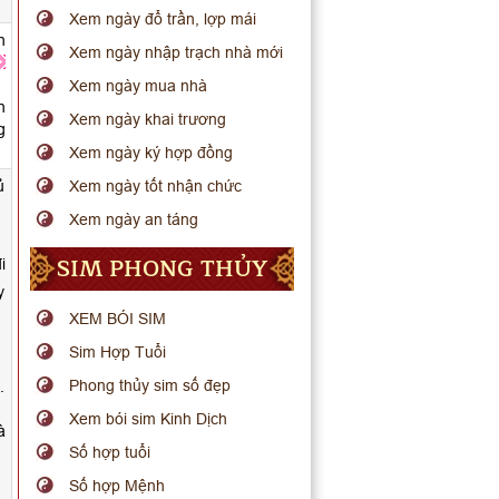
Xem ngày đổ trần, lợp mái
n
Xem ngày nhập trạch nhà mới
Xem ngày mua nhà
n
Xem ngày khai trương
g
Xem ngày ký hợp đồng
ủ
Xem ngày tốt nhận chức
Xem ngày an táng
SIM PHONG THỦY
i
y
XEM BÓI SIM
Sim Hợp Tuổi
Phong thủy sim số đẹp
.
Xem bói sim Kinh Dịch
à
Số hợp tuổi
Số hợp Mệnh