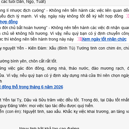
các tuổi Dần, Ngọ, Tuất)
tụng lí nhược địch cường” - Không nên tiến hành các việc liên quan đế
ý yếu địch lý mạnh. Vì vậy, ngày này không tốt để ký kết hợp đồng
 hợp đồng
n đới chủ bất hoàn hương” - Không nên tiến hành các việc đi nhận qua
ia chủ sẽ không hồi hương. Vì vậy, nếu quý bạn có ý định chuyển côn
c thì không nên tiến hành trong này này
Xem ngày tốt nhận chức
y nguyệt Yến - Kiên Đàm: Xấu (Bình Tú) Tướng tinh con chim én, ch
iường bình yên, chôn cất rất tốt.
ng việc gác đòn đông, dựng nhà, tháo nước, đào mương rạch, đ
ửa. Vì vậy, nếu quý bạn có ý định xây dựng nhà cửa thì nên chọn ngà
h
 động thổ trong tháng 6 năm 2026
Yến tại Tỵ, Dậu và Sửu trăm việc đều tốt. Trong đó, tại Dậu tốt nhất
uy Đăng Viên: mọi việc tạo tác đều được quý hiển.
ến (con én): Nguyệt tinh, sao xấu. Khắc kỵ việc khai trương, an táng v
Nguy tinh bât khả tạo cao đường,