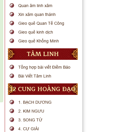
Quan âm linh xâm
Xin xăm quan thánh
Gieo quẻ Quan Tế Công
Gieo quẻ kinh dịch
Gieo quẻ Khổng Minh
TÂM LINH
Tổng hợp bài viết Điềm Báo
Bài Viết Tâm Linh
12 CUNG HOÀNG ĐẠO
1. BẠCH DƯƠNG
2. KIM NGƯU
3. SONG TỬ
4. CỰ GIẢI