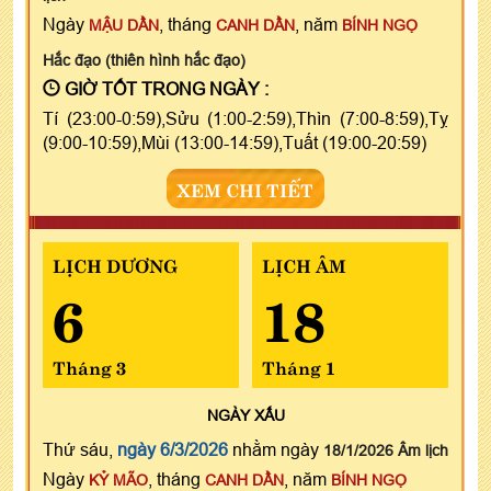
Ngày
, tháng
, năm
MẬU DẦN
CANH DẦN
BÍNH NGỌ
Hắc đạo (thiên hình hắc đạo)
GIỜ TỐT TRONG NGÀY :
Tí (23:00-0:59),Sửu (1:00-2:59),Thìn (7:00-8:59),Tỵ
(9:00-10:59),Mùi (13:00-14:59),Tuất (19:00-20:59)
XEM CHI TIẾT
LỊCH DƯƠNG
LỊCH ÂM
6
18
Tháng 3
Tháng 1
NGÀY
XẤU
Thứ sáu,
ngày 6/3/2026
nhằm ngày
18/1/2026 Âm lịch
Ngày
, tháng
, năm
KỶ MÃO
CANH DẦN
BÍNH NGỌ