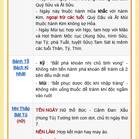
Quý Sửu và Ất Sửu.
- Ngày này thuộc hành Hỏa
khắc
với hành
Kim,
ngoại trừ các tuổi
: Quý Dậu và Ất Mùi
thuộc hành Kim không sợ Hỏa.
- Ngày Mùi lục hợp với Ngọ, tam hợp với Mão
và Hợi thành Mộc cục (Xung Sửu, hình Sửu,
hại Tý, phá Tuất, tuyệt Sửu) Tam Sát kị mệnh
các tuổi Thân, Tý, Thìn.
Bành Tổ
-
Kỷ
: “Bất phá khoán nhị chủ tịnh vong” -
Bách Kị
Không nên tiến hành phá khoán để tránh cả 2
Nhật
bên đều mất mát
-
Mùi
: “Bất phục dược độc khí nhập tràng” -
Không nên uống thuốc để tránh khí độc ngấm
vào ruột
Nhị Thập
TÊN NGÀY :
Nữ thổ Bức - Cảnh Đan: Xấu
Bát Tú
(Hung Tú) Tướng tinh con dơi, chủ trị ngày thứ
(nữ)
7.
NÊN LÀM :
Hợp kết màn hay may áo.