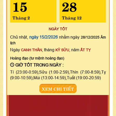
15
28
Tháng 2
Tháng 12
NGÀY TỐT
Chủ nhật,
ngày 15/2/2026
nhằm ngày
28/12/2025 Âm
lịch
Ngày
, tháng
, năm
CANH THÂN
KỶ SỬU
ẤT TỴ
Hoàng đạo (tư mệnh hoàng đạo)
GIỜ TỐT TRONG NGÀY :
Tí (23:00-0:59),Sửu (1:00-2:59),Thìn (7:00-8:59),Tỵ
(9:00-10:59),Mùi (13:00-14:59),Tuất (19:00-20:59)
XEM CHI TIẾT