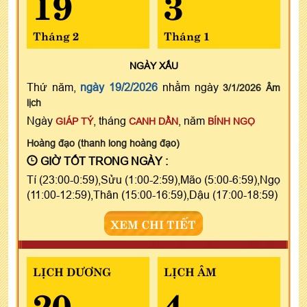
19
3
Tháng 2
Tháng 1
NGÀY
XẤU
Thứ năm,
ngày 19/2/2026
nhằm ngày
3/1/2026 Âm
lịch
Ngày
, tháng
, năm
GIÁP TÝ
CANH DẦN
BÍNH NGỌ
Hoàng đạo (thanh long hoàng đạo)
GIỜ TỐT TRONG NGÀY :
Tí (23:00-0:59),Sửu (1:00-2:59),Mão (5:00-6:59),Ngọ
(11:00-12:59),Thân (15:00-16:59),Dậu (17:00-18:59)
XEM CHI TIẾT
LỊCH DƯƠNG
LỊCH ÂM
20
4