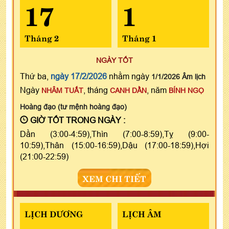
17
1
Tháng 2
Tháng 1
NGÀY TỐT
Thứ ba,
ngày 17/2/2026
nhằm ngày
1/1/2026 Âm lịch
Ngày
, tháng
, năm
NHÂM TUẤT
CANH DẦN
BÍNH NGỌ
Hoàng đạo (tư mệnh hoàng đạo)
GIỜ TỐT TRONG NGÀY :
Dần (3:00-4:59),Thìn (7:00-8:59),Tỵ (9:00-
10:59),Thân (15:00-16:59),Dậu (17:00-18:59),Hợi
(21:00-22:59)
XEM CHI TIẾT
LỊCH DƯƠNG
LỊCH ÂM