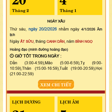
Tháng 2
Tháng 1
NGÀY
XẤU
Thứ sáu,
ngày 20/2/2026
nhằm ngày
4/1/2026 Âm
lịch
Ngày
, tháng
, năm
ẤT SỬU
CANH DẦN
BÍNH NGỌ
Hoàng đạo (minh đường hoàng đạo)
GIỜ TỐT TRONG NGÀY :
Dần (3:00-4:59),Mão (5:00-6:59),Tỵ (9:00-
10:59),Thân (15:00-16:59),Tuất (19:00-20:59),Hợi
(21:00-22:59)
XEM CHI TIẾT
LỊCH DƯƠNG
LỊCH ÂM