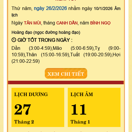
Thứ năm,
ngày 26/2/2026
nhằm ngày
10/1/2026 Âm
lịch
Ngày
, tháng
, năm
TÂN MÙI
CANH DẦN
BÍNH NGỌ
Hoàng đạo (ngọc đường hoàng đạo)
GIỜ TỐT TRONG NGÀY :
Dần (3:00-4:59),Mão (5:00-6:59),Tỵ (9:00-
10:59),Thân (15:00-16:59),Tuất (19:00-20:59),Hợi
(21:00-22:59)
XEM CHI TIẾT
LỊCH DƯƠNG
LỊCH ÂM
27
11
Tháng 2
Tháng 1