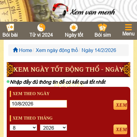
Menu
Bói bài
Tử vi 2024
Ngày tốt
Bói sim
Home
Xem ngày động thổ
Ngày 14/2/2026
XEM NGÀY TỐT ĐỘNG THỔ - NGÀY
Nhập đầy đủ thông tin để có kết quả tốt nhất
14/2/2026
XEM THEO NGÀY
XEM
XEM THEO THÁNG
XEM