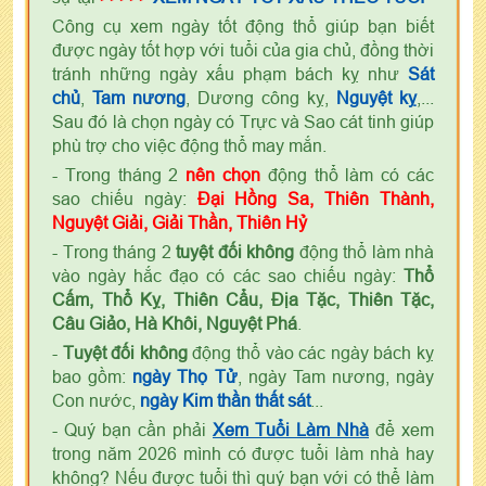
Công cụ xem ngày tốt động thổ giúp bạn biết
được ngày tốt hợp với tuổi của gia chủ, đồng thời
tránh những ngày xấu phạm bách kỵ như
Sát
chủ
,
Tam nương
, Dương công kỵ,
Nguyệt kỵ
,...
Sau đó là chọn ngày có Trực và Sao cát tinh giúp
phù trợ cho việc động thổ may mắn.
- Trong tháng 2
nên chọn
động thổ làm có các
sao chiếu ngày:
Đại Hồng Sa, Thiên Thành,
Nguyệt Giải, Giải Thần, Thiên Hỷ
- Trong tháng 2
tuyệt đối không
động thổ làm nhà
vào ngày hắc đạo có các sao chiếu ngày:
Thổ
Cấm, Thổ Kỵ, Thiên Cẩu, Địa Tặc, Thiên Tặc,
Câu Giảo, Hà Khôi, Nguyệt Phá
.
-
Tuyệt đối không
động thổ vào các ngày bách kỵ
bao gồm:
ngày Thọ Tử
, ngày Tam nương, ngày
Con nước,
ngày Kim thần thất sát
...
- Quý bạn cần phải
Xem Tuổi Làm Nhà
để xem
trong năm 2026 mình có được tuổi làm nhà hay
không? Nếu được tuổi thì quý bạn với có thể làm