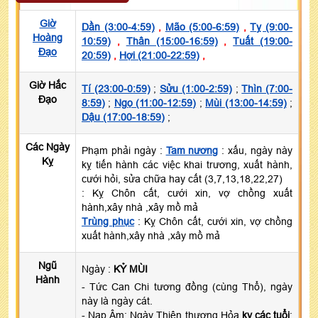
Giờ
Dần (3:00-4:59)
,
Mão (5:00-6:59)
,
Tỵ (9:00-
Hoàng
10:59)
,
Thân (15:00-16:59)
,
Tuất (19:00-
Đạo
20:59)
,
Hợi (21:00-22:59)
,
Giờ Hắc
Tí (23:00-0:59)
;
Sửu (1:00-2:59)
;
Thìn (7:00-
Đạo
8:59)
;
Ngọ (11:00-12:59)
;
Mùi (13:00-14:59)
;
Dậu (17:00-18:59)
;
Các Ngày
Phạm phải ngày :
Tam nương
: xấu, ngày này
Kỵ
kỵ tiến hành các việc khai trương, xuất hành,
cưới hỏi, sửa chữa hay cất (3,7,13,18,22,27)
: Kỵ Chôn cất, cưới xin, vợ chồng xuất
hành,xây nhà ,xây mồ mả
Trùng phục
: Kỵ Chôn cất, cưới xin, vợ chồng
xuất hành,xây nhà ,xây mồ mả
Ngũ
Ngày :
KỶ MÙI
Hành
- Tức Can Chi tương đồng (cùng Thổ), ngày
này là ngày cát.
- Nạp Âm: Ngày Thiên thượng Hỏa
kỵ các tuổi
: