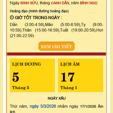
Ngày
, tháng
, năm
ĐINH SỬU
CANH DẦN
BÍNH NGỌ
Hoàng đạo (minh đường hoàng đạo)
GIỜ TỐT TRONG NGÀY :
Dần (3:00-4:59),Mão (5:00-6:59),Tỵ (9:00-
10:59),Thân (15:00-16:59),Tuất (19:00-20:59),Hợi
(21:00-22:59)
XEM CHI TIẾT
LỊCH DƯƠNG
LỊCH ÂM
5
17
Tháng 3
Tháng 1
NGÀY
XẤU
Thứ năm,
ngày 5/3/2026
nhằm ngày
17/1/2026 Âm
lịch