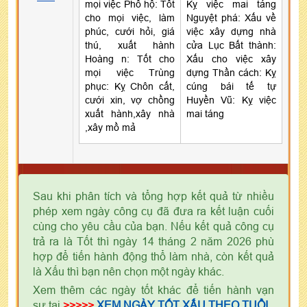
mọi việc Phổ hộ: Tốt
Kỵ việc mai táng
cho mọi việc, làm
Nguyệt phá: Xấu về
phúc, cưới hỏi, giá
việc xây dựng nhà
thú, xuất hành
cửa Lục Bất thành:
Hoàng n: Tốt cho
Xấu cho việc xây
mọi việc Trùng
dựng Thần cách: Kỵ
phục: Kỵ Chôn cất,
cúng bái tế tự
cưới xin, vợ chồng
Huyền Vũ: Kỵ việc
xuất hành,xây nhà
mai táng
,xây mồ mả
Sau khi phân tích và tổng hợp kết quả từ nhiều
phép xem ngày công cụ đã đưa ra kết luận cuối
cùng cho yêu cầu của bạn. Nếu kết quả công cụ
trả ra là Tốt thì ngày 14 tháng 2 năm 2026 phù
hợp để tiến hành động thổ làm nhà, còn kết quả
là Xấu thì bạn nên chọn một ngày khác.
Xem thêm các ngày tốt khác để tiến hành vạn
sự tại
>>>>>
XEM NGÀY TỐT XẤU THEO TUỔI