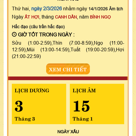
Thứ hai,
ngày 2/3/2026
nhằm ngày
14/1/2026 Âm lịch
Ngày
, tháng
, năm
ẤT HỢI
CANH DẦN
BÍNH NGỌ
Hắc đạo (câu trần hắc đạo)
GIỜ TỐT TRONG NGÀY :
Sửu (1:00-2:59),Thìn (7:00-8:59),Ngọ (11:00-
12:59),Mùi (13:00-14:59),Tuất (19:00-20:59),Hợi
(21:00-22:59)
XEM CHI TIẾT
LỊCH DƯƠNG
LỊCH ÂM
3
15
Tháng 3
Tháng 1
NGÀY
XẤU