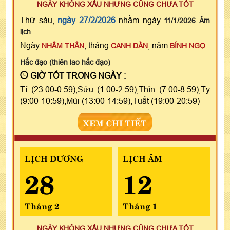
NGÀY KHÔNG XẤU NHƯNG CŨNG CHƯA TỐT
Thứ sáu,
ngày 27/2/2026
nhằm ngày
11/1/2026 Âm
lịch
Ngày
, tháng
, năm
NHÂM THÂN
CANH DẦN
BÍNH NGỌ
Hắc đạo (thiên lao hắc đạo)
GIỜ TỐT TRONG NGÀY :
Tí (23:00-0:59),Sửu (1:00-2:59),Thìn (7:00-8:59),Tỵ
(9:00-10:59),Mùi (13:00-14:59),Tuất (19:00-20:59)
XEM CHI TIẾT
LỊCH DƯƠNG
LỊCH ÂM
28
12
Tháng 2
Tháng 1
NGÀY KHÔNG XẤU NHƯNG CŨNG CHƯA TỐT