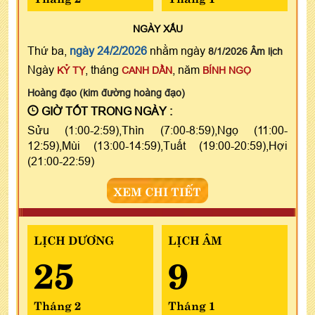
NGÀY
XẤU
Thứ ba,
ngày 24/2/2026
nhằm ngày
8/1/2026 Âm lịch
Ngày
, tháng
, năm
KỶ TỴ
CANH DẦN
BÍNH NGỌ
Hoàng đạo (kim đường hoàng đạo)
GIỜ TỐT TRONG NGÀY :
Sửu (1:00-2:59),Thìn (7:00-8:59),Ngọ (11:00-
12:59),Mùi (13:00-14:59),Tuất (19:00-20:59),Hợi
(21:00-22:59)
XEM CHI TIẾT
LỊCH DƯƠNG
LỊCH ÂM
25
9
Tháng 2
Tháng 1