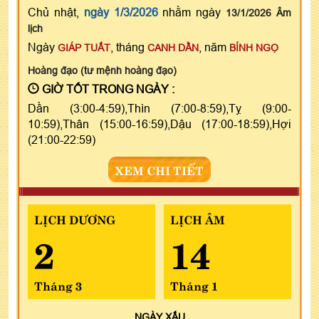
Chủ nhật,
ngày 1/3/2026
nhằm ngày
13/1/2026 Âm
lịch
Ngày
, tháng
, năm
GIÁP TUẤT
CANH DẦN
BÍNH NGỌ
Hoàng đạo (tư mệnh hoàng đạo)
GIỜ TỐT TRONG NGÀY :
Dần (3:00-4:59),Thìn (7:00-8:59),Tỵ (9:00-
10:59),Thân (15:00-16:59),Dậu (17:00-18:59),Hợi
(21:00-22:59)
XEM CHI TIẾT
LỊCH DƯƠNG
LỊCH ÂM
2
14
Tháng 3
Tháng 1
NGÀY
XẤU