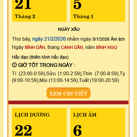
21
5
Tháng 2
Tháng 1
NGÀY
XẤU
Thứ bảy,
ngày 21/2/2026
nhằm ngày
5/1/2026 Âm lịch
Ngày
, tháng
, năm
BÍNH DẦN
CANH DẦN
BÍNH NGỌ
Hắc đạo (thiên hình hắc đạo)
GIỜ TỐT TRONG NGÀY :
Tí (23:00-0:59),Sửu (1:00-2:59),Thìn (7:00-8:59),Tỵ
(9:00-10:59),Mùi (13:00-14:59),Tuất (19:00-20:59)
XEM CHI TIẾT
LỊCH DƯƠNG
LỊCH ÂM
22
6