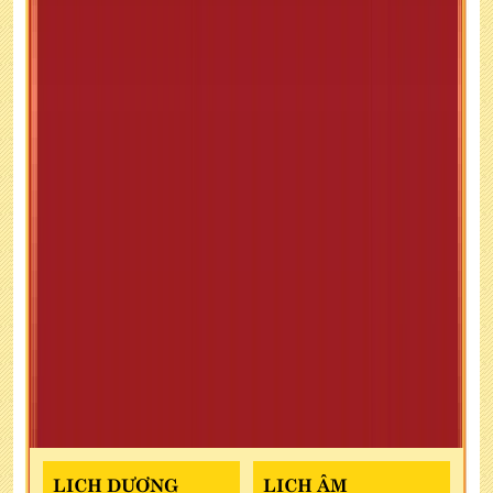
LỊCH DƯƠNG
LỊCH ÂM