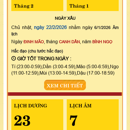
Tháng 2
Tháng 1
NGÀY
XẤU
Chủ nhật,
ngày 22/2/2026
nhằm ngày
6/1/2026 Âm
lịch
Ngày
, tháng
, năm
ĐINH MÃO
CANH DẦN
BÍNH NGỌ
Hắc đạo (chu tước hắc đạo)
GIỜ TỐT TRONG NGÀY :
Tí (23:00-0:59),Dần (3:00-4:59),Mão (5:00-6:59),Ngọ
(11:00-12:59),Mùi (13:00-14:59),Dậu (17:00-18:59)
XEM CHI TIẾT
LỊCH DƯƠNG
LỊCH ÂM
23
7