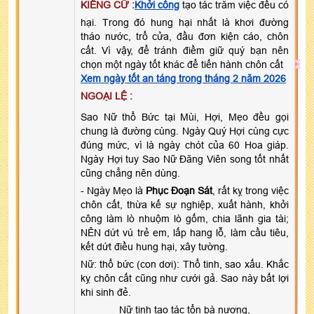
KIÊNG CỮ :
Khởi công
tạo tác trăm việc đều có
hại. Trong đó hung hại nhất là khơi đường
tháo nước, trổ cửa, đầu đơn kiện cáo, chôn
cất. Vì vậy, để tránh điềm giữ quý bạn nên
chọn một ngày tốt khác để tiến hành chôn cất
Xem ngày tốt an táng trong tháng 2 năm 2026
NGOẠI LỆ :
Sao Nữ thổ Bức tại Mùi, Hợi, Mẹo đều gọi
chung là đường cùng. Ngày Quý Hợi cùng cực
đúng mức, vì là ngày chót của 60 Hoa giáp.
Ngày Hợi tuy Sao Nữ Đăng Viên song tốt nhất
cũng chẳng nên dùng.
- Ngày Mẹo là
Phục Đoạn Sát
, rất kỵ trong việc
chôn cất, thừa kế sự nghiệp, xuất hành, khởi
công làm lò nhuộm lò gốm, chia lãnh gia tài;
NÊN dứt vú trẻ em, lấp hang lỗ, làm cầu tiêu,
kết dứt điều hung hại, xây tường.
Nữ: thổ bức (con dơi): Thổ tinh, sao xấu. Khắc
kỵ chôn cất cũng như cưới gả. Sao này bất lợi
khi sinh đẻ.
Nữ tinh tạo tác tổn bà nương,