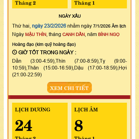
Tháng 2
Tháng 1
NGÀY
XẤU
Thứ hai,
ngày 23/2/2026
nhằm ngày
7/1/2026 Âm lịch
Ngày
, tháng
, năm
MẬU THÌN
CANH DẦN
BÍNH NGỌ
Hoàng đạo (kim quỹ hoàng đạo)
GIỜ TỐT TRONG NGÀY :
Dần (3:00-4:59),Thìn (7:00-8:59),Tỵ (9:00-
10:59),Thân (15:00-16:59),Dậu (17:00-18:59),Hợi
(21:00-22:59)
XEM CHI TIẾT
LỊCH DƯƠNG
LỊCH ÂM
24
8
Tháng 2
Tháng 1