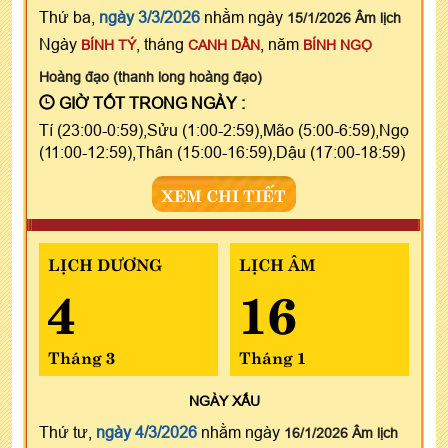
Thứ ba,
ngày 3/3/2026
nhằm ngày
15/1/2026 Âm lịch
Ngày
, tháng
, năm
BÍNH TÝ
CANH DẦN
BÍNH NGỌ
Hoàng đạo (thanh long hoàng đạo)
GIỜ TỐT TRONG NGÀY :
Tí (23:00-0:59),Sửu (1:00-2:59),Mão (5:00-6:59),Ngọ
(11:00-12:59),Thân (15:00-16:59),Dậu (17:00-18:59)
XEM CHI TIẾT
LỊCH DƯƠNG
LỊCH ÂM
4
16
Tháng 3
Tháng 1
NGÀY
XẤU
Thứ tư,
ngày 4/3/2026
nhằm ngày
16/1/2026 Âm lịch