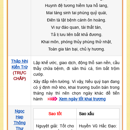
Huynh đệ tương hiềm tựa hổ lang,
Mai táng sinh tai phùng quỷ quái,
Điên tà tật bệnh cánh ôn hoàng.
Vi sự đáo quan, tài thất tán,
Tả lị lưu liên bất khả đương.
Khai môn, phóng thủy phùng thử nhật,
Toàn gia tán bại, chủ ly hương.
Thập Nhị
Lập khế ước, giao dịch, động thổ san nền, cầu
Kiến Trừ
thầy chữa bệnh, đi săn thú cá, tìm bắt trộm
(TRỰC
cướp.
CHẤP)
Xây đắp nền-tường. Vì vậy, Nếu quý bạn đang
có ý định mở kho, khai trương buôn bán trong
tháng này thì nên chọn ngày khác để tiến
hành
>>>
Xem ngày tốt khai trương
Ngọc
Sao tốt
Sao xấu
Hạp
Thông
Nguyệt giải: Tốt cho
Huyền Vũ Hắc Đạo:
Thư