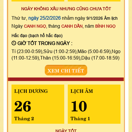
NGÀY KHÔNG XẤU NHƯNG CŨNG CHƯA TỐT
Thứ tư,
ngày 25/2/2026
nhằm ngày
9/1/2026 Âm lịch
Ngày
, tháng
, năm
CANH NGỌ
CANH DẦN
BÍNH NGỌ
Hắc đạo (bạch hổ hắc đạo)
GIỜ TỐT TRONG NGÀY :
Tí (23:00-0:59),Sửu (1:00-2:59),Mão (5:00-6:59),Ngọ
(11:00-12:59),Thân (15:00-16:59),Dậu (17:00-18:59)
XEM CHI TIẾT
LỊCH DƯƠNG
LỊCH ÂM
26
10
Tháng 2
Tháng 1
NGÀY TỐT