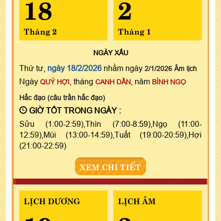
18
2
Tháng 2
Tháng 1
NGÀY
XẤU
Thứ tư,
ngày 18/2/2026
nhằm ngày
2/1/2026 Âm lịch
Ngày
, tháng
, năm
QUÝ HỢI
CANH DẦN
BÍNH NGỌ
Hắc đạo (câu trần hắc đạo)
GIỜ TỐT TRONG NGÀY :
Sửu (1:00-2:59),Thìn (7:00-8:59),Ngọ (11:00-
12:59),Mùi (13:00-14:59),Tuất (19:00-20:59),Hợi
(21:00-22:59)
XEM CHI TIẾT
LỊCH DƯƠNG
LỊCH ÂM