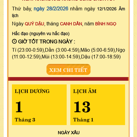
Thứ bảy,
ngày 28/2/2026
nhằm ngày
12/1/2026 Âm
lịch
Ngày
, tháng
, năm
QUÝ DẬU
CANH DẦN
BÍNH NGỌ
Hắc đạo (nguyên vu hắc đạo)
GIỜ TỐT TRONG NGÀY :
Tí (23:00-0:59),Dần (3:00-4:59),Mão (5:00-6:59),Ngọ
(11:00-12:59),Mùi (13:00-14:59),Dậu (17:00-18:59)
XEM CHI TIẾT
LỊCH DƯƠNG
LỊCH ÂM
1
13
Tháng 3
Tháng 1
NGÀY
XẤU