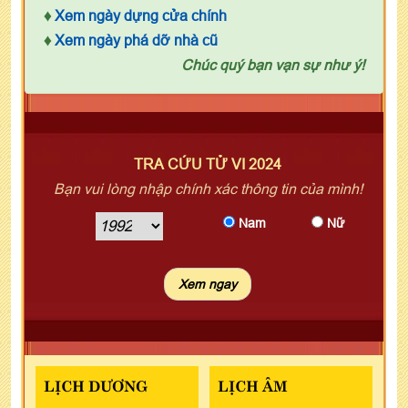
♦
Xem ngày dựng cửa chính
♦
Xem ngày phá dỡ nhà cũ
Chúc quý bạn vạn sự như ý!
TRA CỨU TỬ VI 2024
Bạn vui lòng nhập chính xác thông tin của mình!
Nam
Nữ
LỊCH DƯƠNG
LỊCH ÂM