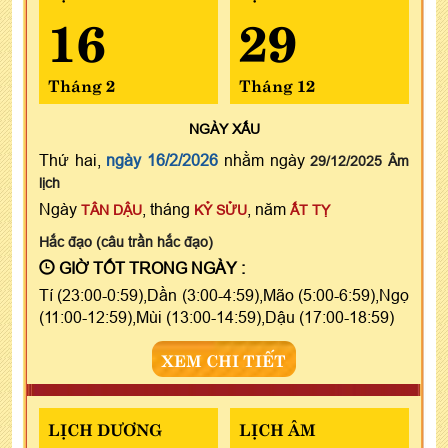
16
29
Tháng 2
Tháng 12
NGÀY
XẤU
Thứ hai,
ngày 16/2/2026
nhằm ngày
29/12/2025 Âm
lịch
Ngày
, tháng
, năm
TÂN DẬU
KỶ SỬU
ẤT TỴ
Hắc đạo (câu trần hắc đạo)
GIỜ TỐT TRONG NGÀY :
Tí (23:00-0:59),Dần (3:00-4:59),Mão (5:00-6:59),Ngọ
(11:00-12:59),Mùi (13:00-14:59),Dậu (17:00-18:59)
XEM CHI TIẾT
LỊCH DƯƠNG
LỊCH ÂM