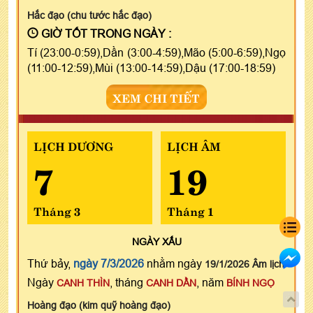
Hắc đạo (chu tước hắc đạo)
GIỜ TỐT TRONG NGÀY :
Tí (23:00-0:59),Dần (3:00-4:59),Mão (5:00-6:59),Ngọ
(11:00-12:59),Mùi (13:00-14:59),Dậu (17:00-18:59)
XEM CHI TIẾT
LỊCH DƯƠNG
LỊCH ÂM
7
19
Tháng 3
Tháng 1
NGÀY
XẤU
Thứ bảy,
ngày 7/3/2026
nhằm ngày
19/1/2026 Âm lịch
Ngày
, tháng
, năm
CANH THÌN
CANH DẦN
BÍNH NGỌ
Hoàng đạo (kim quỹ hoàng đạo)